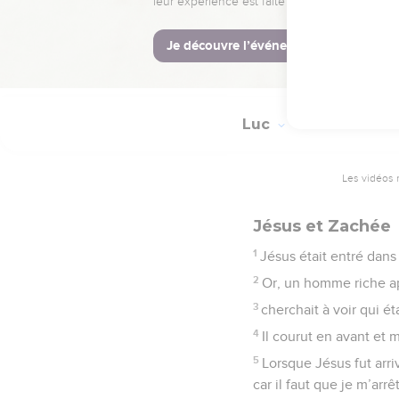
42
Jésus lui dit : « Retro
43
Il retrouva immédiate
se mit à adresser des l
Luc
19
Les vidéos 
Jésus et Zachée
1
Jésus était entré dans J
2
Or, un homme riche ap
3
cherchait à voir qui éta
4
Il courut en avant et 
5
Lorsque Jésus fut arriv
car il faut que je m’arrê