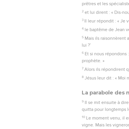
prêtres et les spécialist
2
et lui dirent : « Dis-n
3
Il leur répondit : « J
4
le baptême de Jean ve
5
Mais ils raisonnèrent a
lui ?’
6
Et si nous répondons :
prophète. »
7
Alors ils répondirent q
8
Jésus leur dit : « Moi 
La parabole des
9
Il se mit ensuite à di
quitta pour longtemps l
10
Le moment venu, il en
vigne. Mais les vigneron