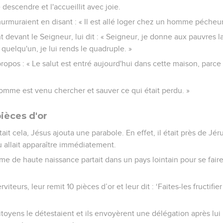
escendre et l'accueillit avec joie.
urmuraient en disant : « Il est allé loger chez un homme pécheur
 devant le Seigneur, lui dit : « Seigneur, je donne aux pauvres 
 à quelqu'un, je lui rends le quadruple. »
ropos : « Le salut est entré aujourd'hui dans cette maison, parce q
l'homme est venu chercher et sauver ce qui était perdu. »
ièces d'or
t cela, Jésus ajouta une parabole. En effet, il était près de Jéru
 allait apparaître immédiatement.
mme de haute naissance partait dans un pays lointain pour se faire
rviteurs, leur remit 10 pièces d’or et leur dit : ‘Faites-les fructifie
oyens le détestaient et ils envoyèrent une délégation après lui 