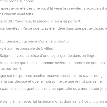
mme règne sur nous.’
 après avoir été désigné roi, il fit venir les serviteurs auxquels il 
s chacun avait faits.
 et dit : ‘Seigneur, ta pièce d’or en a rapporté 10.’
en, bon serviteur. Parce que tu as été fidèle dans une petite chose
t : ‘Seigneur, ta pièce d’or en a produit 5.’
 sois établi responsable de 5 villes.’
 ‘Seigneur, voici ta pièce d’or que j'ai gardée dans un linge.
r de toi parce que tu es un homme sévère ; tu prends ce que tu n'
'as pas semé.’
te juger sur tes propres paroles, mauvais serviteur ; tu savais que 
 n'ai pas déposé et que je moissonne ce que je n'ai pas semé.
u pas mis mon argent dans une banque, afin qu'à mon retour je le
 étaient là : ‘Enlevez-lui la pièce d’or et donnez-la à celui qui en a