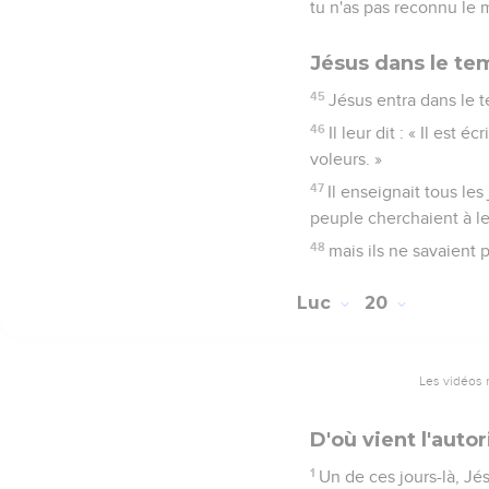
tu n'as pas reconnu le 
Jésus dans le te
45
Jésus entra dans le 
46
Il leur dit : « Il es
voleurs. »
47
Il enseignait tous les
peuple cherchaient à le 
48
mais ils ne savaient 
Luc
20
Les vidéos 
D'où vient l'auto
1
Un de ces jours-là, Jé