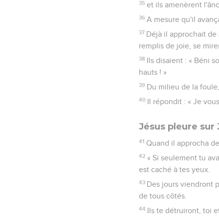
35
et ils amenèrent l'ân
36
A mesure qu'il avança
37
Déjà il approchait de
remplis de joie, se mire
38
Ils disaient : « Béni 
hauts ! »
39
Du milieu de la foule,
40
Il répondit : « Je vous
Jésus pleure sur
41
Quand il approcha de la
42
« Si seulement tu ava
est caché à tes yeux.
43
Des jours viendront p
de tous côtés.
44
Ils te détruiront, toi