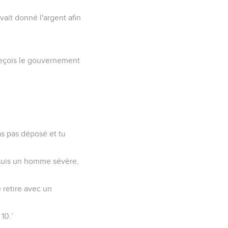
avait donné l'argent afin
, reçois le gouvernement
as pas déposé et tu
je suis un homme sévère,
 retire avec un
 10.’