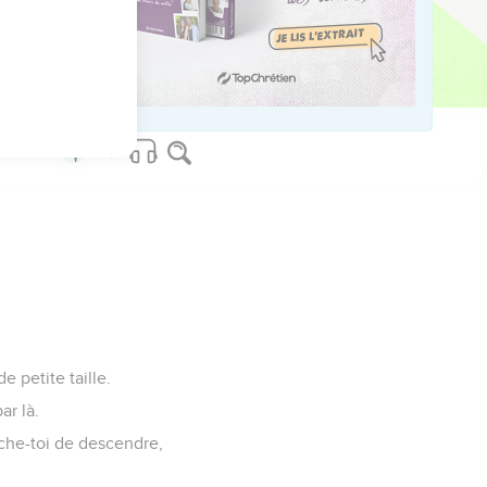
t cela, tout le peuple
de petite taille.
ar là.
pêche-toi de descendre,