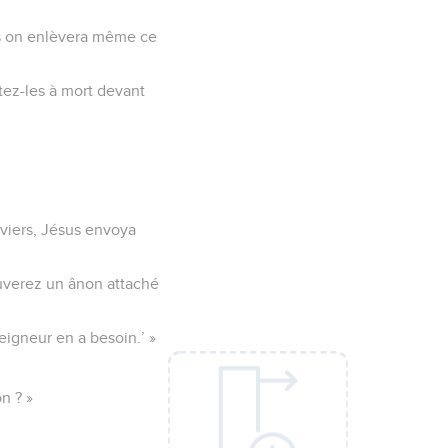
pas on enlèvera même ce
tez-les à mort devant
iviers, Jésus envoya
rouverez un ânon attaché
eigneur en a besoin.’ »
n ? »