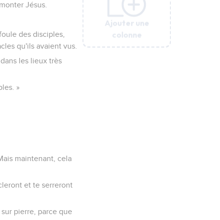
t monter Jésus.
Ajouter une
Ajouter une
Ajouter une
Ajouter une
Ajouter une
colonne
colonne
colonne
colonne
colonne
foule des disciples,
cles qu'ils avaient vus.
 dans les lieux très
ples. »
 Mais maintenant, cela
leront et te serreront
re sur pierre, parce que