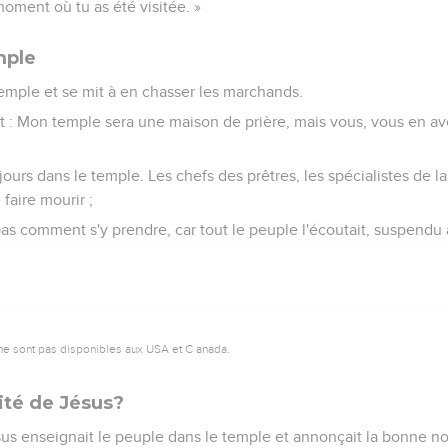
moment où tu as été visitée. »
mple
temple et se mit à en chasser les marchands.
t écrit : Mon temple sera une maison de prière, mais vous, vous en 
 jours dans le temple. Les chefs des prêtres, les spécialistes de la
faire mourir ;
pas comment s'y prendre, car tout le peuple l'écoutait, suspendu 
ne sont pas disponibles aux USA et C anada.
rité de Jésus?
sus enseignait le peuple dans le temple et annonçait la bonne no