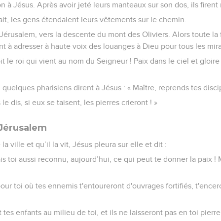
on à Jésus. Après avoir jeté leurs manteaux sur son dos, ils firen
it, les gens étendaient leurs vêtements sur le chemin.
 Jérusalem, vers la descente du mont des Oliviers. Alors toute la 
nt à adresser à haute voix des louanges à Dieu pour tous les mira
soit le roi qui vient au nom du Seigneur ! Paix dans le ciel et gloire
 quelques pharisiens dirent à Jésus : « Maître, reprends tes disci
 le dis, si eux se taisent, les pierres crieront ! »
 Jérusalem
 ville et qu’il la vit, Jésus pleura sur elle et dit :
is toi aussi reconnu, aujourd’hui, ce qui peut te donner la paix !
our toi où tes ennemis t'entoureront d'ouvrages fortifiés, t'encerc
 et tes enfants au milieu de toi, et ils ne laisseront pas en toi pier