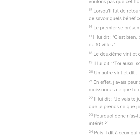
voulons pas que cet ho
15
Lorsqu'il fut de retour
de savoir quels bénéfice
16
Le premier se présenta
17
Il lui dit : ‘C'est bi
de 10 villes.’
18
Le deuxième vint et di
19
Il lui dit : ‘Toi aussi,
20
Un autre vint et dit :
21
En effet, j'avais peu
moissonnes ce que tu n
22
Il lui dit : ‘Je vais 
que je prends ce que je
23
Pourquoi donc n'as-t
intérêt ?’
24
Puis il dit à ceux qui