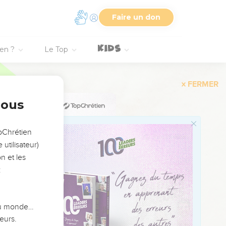
té écrit par les
Faire un don
r lui
ien ?
Le Top
aroles dont ils ne
nous
iait.
opChrétien
utilisateur)
n et les
:
us fort : « Fils de
 du monde…
eurs.
»