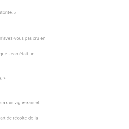
torité. »
i n'avez-vous pas cru en
 que Jean était un
. »
a à des vignerons et
art de récolte de la