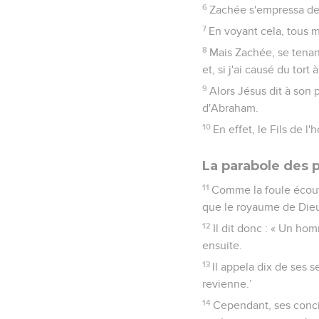
6
Zachée s'empressa de d
7
En voyant cela, tous m
8
Mais Zachée, se tenant
et, si j'ai causé du tort
9
Alors Jésus dit à son p
d'Abraham.
10
En effet, le Fils de 
La parabole des p
11
Comme la foule écoutai
que le royaume de Dieu
12
Il dit donc : « Un ho
ensuite.
13
Il appela dix de ses se
revienne.’
14
Cependant, ses concit