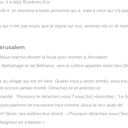
ur, il a déjà 10 pièces d’or.’
ndit-il, on donnera à toute personne qui a, mais à celui qui n'a 
qui n'ont pas voulu que je règne sur eux, amenez-les ici et met
Jérusalem
, Jésus marcha devant la foule pour monter à Jérusalem.
e Bethphagé et de Béthanie, vers la colline appelée mont des Ol
lez au village qui est en face. Quand vous y serez entrés, vous t
est encore jamais monté. Détachez-le et amenez-le.
ande : ‘Pourquoi le détachez-vous ?’vous [lui] répondrez : ‘Le S
yés partirent et trouvèrent tout comme Jésus le leur avait dit.
 l'ânon, ses maîtres leur dirent : « Pourquoi détachez-vous l'âno
e Seigneur en a besoin »