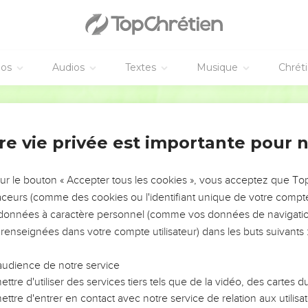
vec lui et leur dit : « Nous montons à Jérusalem et tout ce qui a é
ils de l'homme va s'accomplir.
é aux non-Juifs, on se moquera de lui, on l'insultera, on crachera su
éos
Audios
Textes
Musique
Chrét
té, on le fera mourir ; le troisième jour il ressuscitera. »
 comprirent rien à cela : c'était pour eux un langage obscur, des p
Segond 21
re vie privée est importante pour 
aveugle
ès de Jéricho, un aveugle était assis au bord du chemin et mend
sur le bouton « Accepter tous les cookies », vous acceptez que T
passer et demanda ce qui se passait.
traceurs (comme des cookies ou l'identifiant unique de votre compte 
ésus de Nazareth qui passe. »
s données à caractère personnel (comme vos données de navigatio
, Fils de David, aie pitié de moi ! »
 renseignées dans votre compte utilisateur) dans les buts suivants 
vant le reprenaient pour le faire taire, mais il criait beaucoup pl
 »
audience de notre service
ttre d'utiliser des services tiers tels que de la vidéo, des cartes
nna qu'on le lui amène ; quand il fut près de lui, il lui demanda :
ttre d'entrer en contact avec notre service de relation aux utilisat
asse pour toi ? » Il répondit : « Seigneur, que je retrouve la vue. 