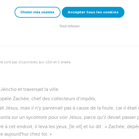
uve la vue, ta foi t'a sauvé. »
Accepter tous les cookies
Choisir mes cookies
ment la vue et suivit Jésus en célébrant la gloire de Dieu. Voyan
ouanges à Dieu.
Tout refuser
ne sont pas disponibles aux USA et C anada.
éricho et traversait la ville.
pelé Zachée, chef des collecteurs d’impôts,
it Jésus, mais il n'y parvenait pas à cause de la foule, car il était 
monta sur un sycomore pour voir Jésus, parce qu'il devait passer p
é à cet endroit, il leva les yeux, [le vit] et lui dit : « Zachée, dé
te aujourd'hui chez toi. »