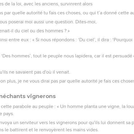
es de la loi, avec les anciens, survinrent alors
ous par quelle autorité tu fais ces choses, ou qui t’a donné cette au
e vous poserai moi aussi une question. Dites-moi,
nait-il du ciel ou des hommes ? »
insi entre eux : « Si nous répondons : ‘Du ciel’, il dira : ‘Pourquo
 ‘Des hommes’, tout le peuple nous lapidera, car il est persuadé
u'ils ne savaient pas d'où il venait.
non plus, je ne vous dirai pas par quelle autorité je fais ces choses
 méchants vignerons
re cette parabole au peuple : « Un homme planta une vigne, la lou
e pays.
voya un serviteur vers les vignerons pour qu'ils lui donnent sa p
s le battirent et le renvoyèrent les mains vides.