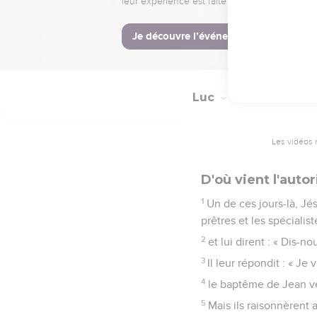
47
Il enseignait tous les
peuple cherchaient à le 
48
mais ils ne savaient 
Luc
20
Les vidéos 
D'où vient l'auto
1
Un de ces jours-là, Jé
prêtres et les spécialist
2
et lui dirent : « Dis-n
3
Il leur répondit : « J
4
le baptême de Jean ve
5
Mais ils raisonnèrent a