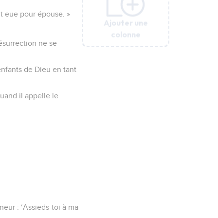
ont eue pour épouse. »
Ajouter une
Ajouter une
Ajouter une
Ajouter une
Ajouter une
Ajouter une
colonne
colonne
colonne
colonne
colonne
colonne
ésurrection ne se
 enfants de Dieu en tant
uand il appelle le
neur : ‘Assieds-toi à ma