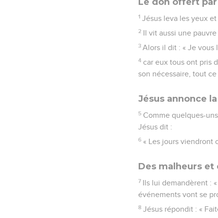
Le don offert pa
1
Jésus leva les yeux et 
2
Il vit aussi une pauvr
3
Alors il dit : « Je vou
4
car eux tous ont pris 
son nécessaire, tout ce 
Jésus annonce la
5
Comme quelques-uns pa
Jésus dit :
6
« Les jours viendront o
Des malheurs et 
7
Ils lui demandèrent : «
événements vont se pro
8
Jésus répondit : « Fai