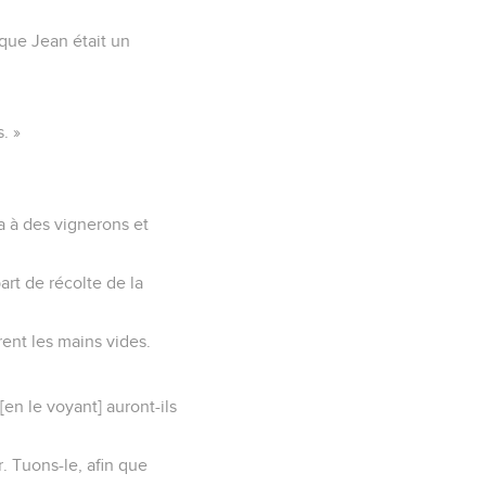
 que Jean était un
. »
a à des vignerons et
art de récolte de la
èrent les mains vides.
[en le voyant] auront-ils
r. Tuons-le, afin que