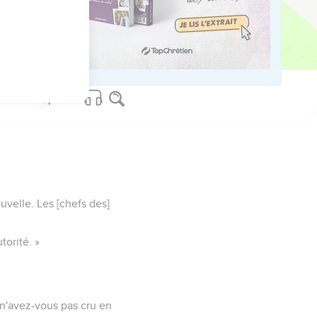
 loi et les chefs du
à ses lèvres.
uvelle. Les [chefs des]
torité. »
i n'avez-vous pas cru en