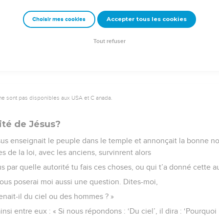
 jours dans le temple. Les chefs des prêtres, les spécialistes de la
Accepter tous les cookies
Choisir mes cookies
faire mourir ;
pas comment s'y prendre, car tout le peuple l'écoutait, suspendu 
Tout refuser
ne sont pas disponibles aux USA et C anada.
rité de Jésus?
sus enseignait le peuple dans le temple et annonçait la bonne no
es de la loi, avec les anciens, survinrent alors
ous par quelle autorité tu fais ces choses, ou qui t’a donné cette au
e vous poserai moi aussi une question. Dites-moi,
nait-il du ciel ou des hommes ? »
insi entre eux : « Si nous répondons : ‘Du ciel’, il dira : ‘Pourquo