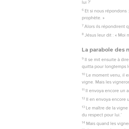
lui ?’
6
Et si nous répondons :
prophète. »
7
Alors ils répondirent q
8
Jésus leur dit : « Moi 
La parabole des
9
Il se mit ensuite à di
quitta pour longtemps l
10
Le moment venu, il en
vigne. Mais les vigneron
11
Il envoya encore un aut
12
Il en envoya encore un
13
Le maître de la vigne 
du respect pour lui.’
14
Mais quand les vignero