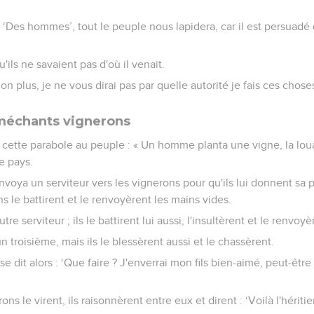
 ‘Des hommes’, tout le peuple nous lapidera, car il est persuadé
u'ils ne savaient pas d'où il venait.
non plus, je ne vous dirai pas par quelle autorité je fais ces choses
 méchants vignerons
re cette parabole au peuple : « Un homme planta une vigne, la lou
e pays.
voya un serviteur vers les vignerons pour qu'ils lui donnent sa p
s le battirent et le renvoyèrent les mains vides.
re serviteur ; ils le battirent lui aussi, l'insultèrent et le renvoy
 troisième, mais ils le blessèrent aussi et le chassèrent.
se dit alors : ‘Que faire ? J'enverrai mon fils bien-aimé, peut-être 
ns le virent, ils raisonnèrent entre eux et dirent : ‘Voilà l'héritie