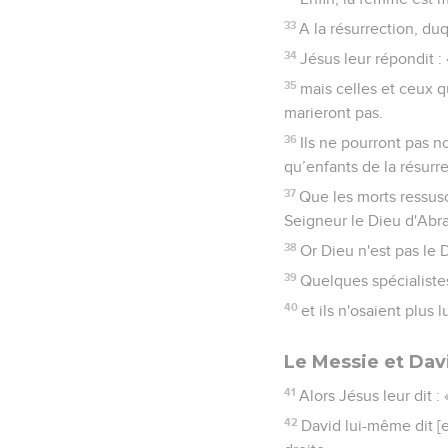
33
A la résurrection, du
34
Jésus leur répondit 
35
mais celles et ceux q
marieront pas.
36
Ils ne pourront pas n
qu’enfants de la résurre
37
Que les morts ressusc
Seigneur le Dieu d'Abra
38
Or Dieu n'est pas le D
39
Quelques spécialistes 
40
et ils n'osaient plus
Le Messie et Dav
41
Alors Jésus leur dit 
42
David lui-même dit [e