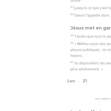
droite
43
jusqu'à ce que j'aie 
44
David l'appelle donc 
Jésus met en gard
45
Tandis que tout le peu
46
« Méfiez-vous des spé
places publiques ; ils 
festins ;
47
ils dépouillent les v
plus sévèrement. »
Luc
21
Les vidéos 