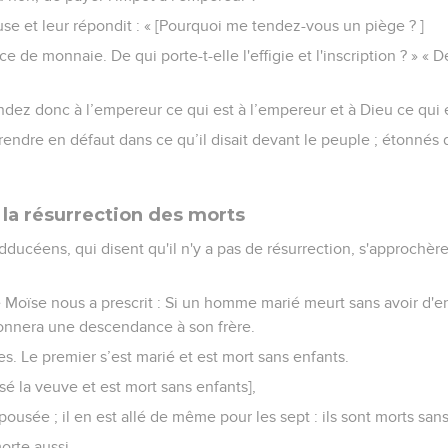
use et leur répondit : « [Pourquoi me tendez-vous un piège ? ]
 de monnaie. De qui porte-t-elle l'effigie et l'inscription ? » « D
 Rendez donc à l’empereur ce qui est à l’empereur et à Dieu ce qui 
prendre en défaut dans ce qu’il disait devant le peuple ; étonnés 
 la résurrection des morts
ucéens, qui disent qu'il n'y a pas de résurrection, s'approchèr
e Moïse nous a prescrit : Si un homme marié meurt sans avoir d'en
onnera une descendance à son frère.
ères. Le premier s’est marié et est mort sans enfants.
é la veuve et est mort sans enfants],
épousée ; il en est allé de même pour les sept : ils sont morts sans
orte aussi.