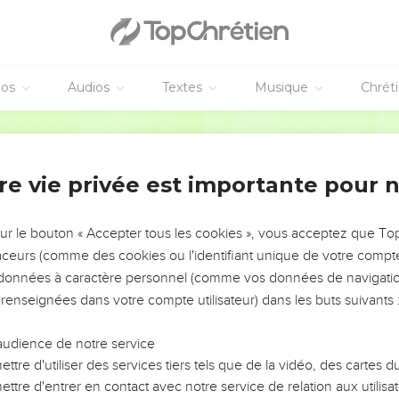
 quelques pharisiens dirent à Jésus : « Maître, reprends tes disci
 le dis, si eux se taisent, les pierres crieront ! »
éos
Audios
Textes
Musique
Chrét
 Jérusalem
 ville et qu’il la vit, Jésus pleura sur elle et dit :
Segond 21
is toi aussi reconnu, aujourd’hui, ce qui peut te donner la paix !
re vie privée est importante pour 
our toi où tes ennemis t'entoureront d'ouvrages fortifiés, t'encerc
sur le bouton « Accepter tous les cookies », vous acceptez que T
 et tes enfants au milieu de toi, et ils ne laisseront pas en toi pier
traceurs (comme des cookies ou l'identifiant unique de votre compte 
moment où tu as été visitée. »
s données à caractère personnel (comme vos données de navigatio
 renseignées dans votre compte utilisateur) dans les buts suivants 
mple
audience de notre service
temple et se mit à en chasser les marchands.
ttre d'utiliser des services tiers tels que de la vidéo, des cartes
t écrit : Mon temple sera une maison de prière, mais vous, vous en 
ttre d'entrer en contact avec notre service de relation aux utilisat