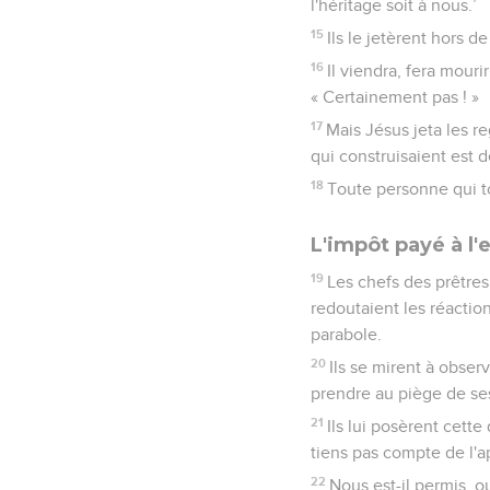
l'héritage soit à nous.’
15
Ils le jetèrent hors d
16
Il viendra, fera mouri
« Certainement pas ! »
17
Mais Jésus jeta les re
qui construisaient est 
18
Toute personne qui to
L'impôt payé à l
19
Les chefs des prêtres
redoutaient les réaction
parabole.
20
Ils se mirent à obser
prendre au piège de ses 
21
Ils lui posèrent cett
tiens pas compte de l'a
22
Nous est-il permis, o