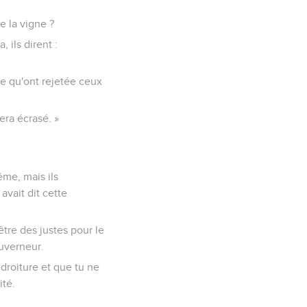
e la vigne ?
 ils dirent :
rre qu'ont rejetée ceux
era écrasé. »
ême, mais ils
avait dit cette
être des justes pour le
ouverneur.
 droiture et que tu ne
ité.