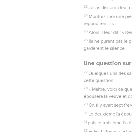
23
Jésus discerna leur r
24
Montrez-moi une pièce
répondirent-ils.
25
Alors il leur dit : «
26
Ils ne purent pas le 
gardèrent le silence.
Une question sur
27
Quelques-uns des sadd
cette question :
28
« Maître, voici ce qu
épousera la veuve et d
29
Or, il y avait sept fr
30
Le deuxième [a épous
31
puis le troisième l’a 
32
Enfin, la femme est m