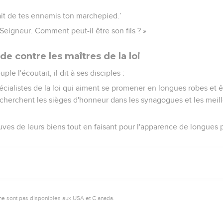
fait de tes ennemis ton marchepied.’
Seigneur. Comment peut-il être son fils ? »
e contre les maîtres de la loi
ple l'écoutait, il dit à ses disciples :
cialistes de la loi qui aiment se promener en longues robes et êt
recherchent les sièges d'honneur dans les synagogues et les meil
euves de leurs biens tout en faisant pour l'apparence de longues pr
ne sont pas disponibles aux USA et C anada.