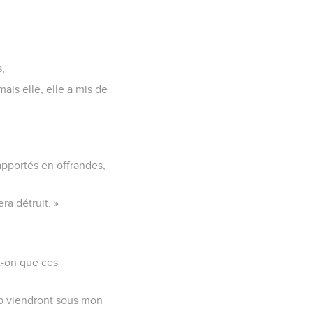
s,
mais elle, elle a mis de
apportés en offrandes,
ra détruit. »
-t-on que ces
oup viendront sous mon