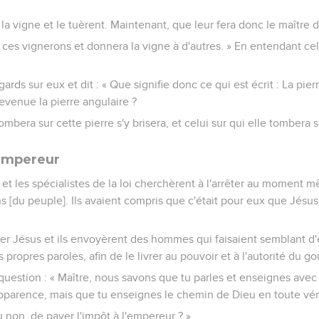
e la vigne et le tuèrent. Maintenant, que leur fera donc le maître d
r ces vignerons et donnera la vigne à d'autres. » En entendant cela,
gards sur eux et dit : « Que signifie donc ce qui est écrit : La pie
devenue la pierre angulaire ?
mbera sur cette pierre s'y brisera, et celui sur qui elle tombera s
'empereur
 et les spécialistes de la loi cherchèrent à l'arrêter au moment m
s [du peuple]. Ils avaient compris que c'était pour eux que Jésus 
ver Jésus et ils envoyèrent des hommes qui faisaient semblant d'
propres paroles, afin de le livrer au pouvoir et à l'autorité du g
e question : « Maître, nous savons que tu parles et enseignes avec
pparence, mais que tu enseignes le chemin de Dieu en toute vér
u non, de payer l'impôt à l'empereur ? »