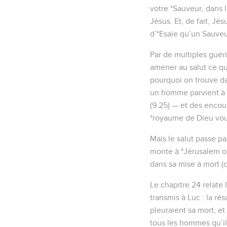
votre *Sauveur, dans la
Jésus. Et, de fait, J
d’*Esaïe qu’un Sauveur 
Par de multiples guéri
amener au salut ce qui
pourquoi on trouve d
un homme parvient à po
(9.25) — et des encou
*royaume de Dieu vous 
Mais le salut passe pa
monte à *Jérusalem où 
dans sa mise à mort (c
Le chapitre 24 relate
transmis à Luc : la ré
pleuraient sa mort, et
tous les hommes qu’il