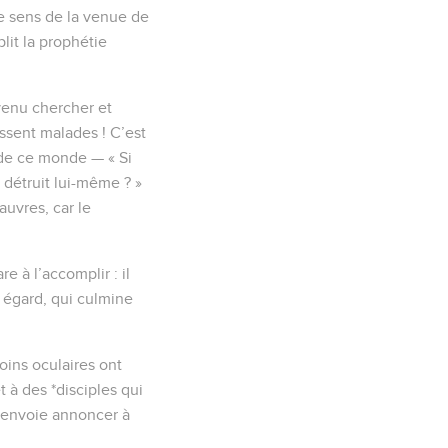
 le sens de la venue de
lit la prophétie
 venu chercher et
issent malades ! C’est
de ce monde — « Si
 détruit lui-même ? »
uvres, car le
e à l’accomplir : il
n égard, qui culmine
oins oculaires ont
t à des *disciples qui
es envoie annoncer à