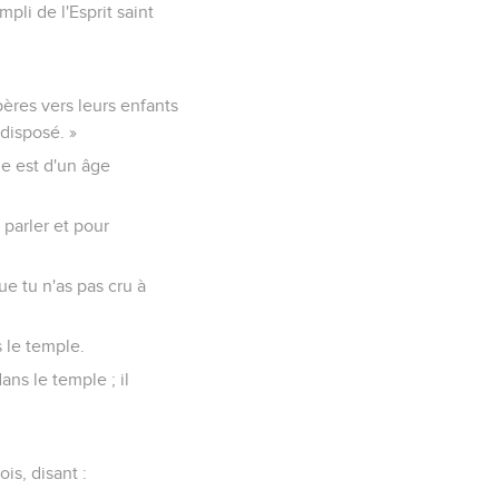
mpli de l'Esprit saint
pères vers leurs enfants
 disposé. »
me est d'un âge
 parler et pour
ue tu n'as pas cru à
s le temple.
dans le temple ; il
is, disant :