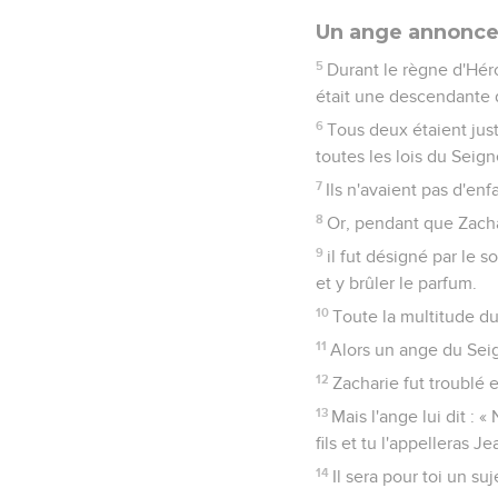
Un ange annonce 
5
Durant le règne d'Héro
était une descendante d
6
Tous deux étaient jus
toutes les lois du Seign
7
Ils n'avaient pas d'enfa
8
Or, pendant que Zachar
9
il fut désigné par le 
et y brûler le parfum.
10
Toute la multitude du
11
Alors un ange du Seig
12
Zacharie fut troublé e
13
Mais l'ange lui dit : 
fils et tu l'appelleras Je
14
Il sera pour toi un su