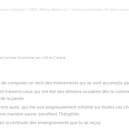
emeur Copyright © 1992, 1999 by Biblica, Inc.® Used by permission. All rights reser
ne sont pas disponibles aux USA et C anada.
is de composer un récit des événements qui se sont accomplis pa
nt transmis ceux qui ont été des témoins oculaires dès le comm
de la parole.
 moi aussi, qui me suis soigneusement informé sur toutes ces cho
'une manière suivie, excellent Théophile,
ses la certitude des enseignements que tu as reçus.