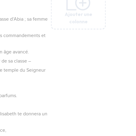
Ajouter une
Ajouter une
Ajouter une
Ajouter une
lasse d'Abia ; sa femme
colonne
colonne
colonne
colonne
 les commandements et
d'un âge avancé.
 de sa classe –
s le temple du Seigneur
 parfums.
 Elisabeth te donnera un
nce,