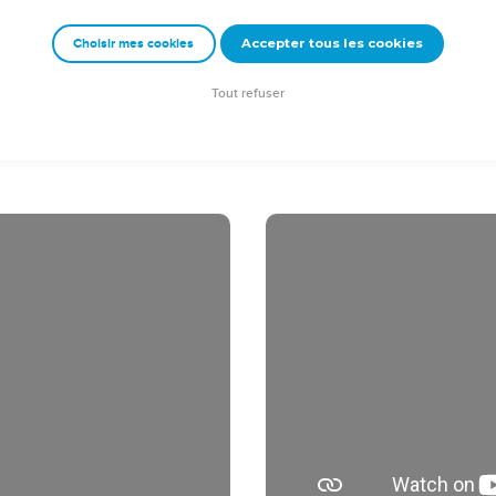
 le Seigneur fut enlevé au ciel, et il s'assit à la droite de Dieu.
Accepter tous les cookies
Choisir mes cookies
allèrent prêcher partout. Le Seigneur travaillait avec eux et confir
ient. ]
Tout refuser