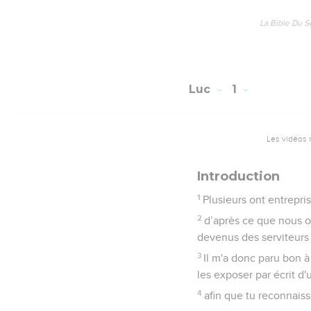
La Bible Du S
Luc
1
Les vidéos 
Introduction
1
Plusieurs ont entrepr
2
d’après ce que nous o
devenus des serviteurs 
3
Il m'a donc paru bon à
les exposer par écrit d
4
afin que tu reconnais