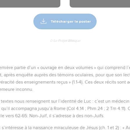
Télécharger le poster
© Le Projet Biblique
remière partie d’un « ouvrage en deux volumes » qui comprend l’év
rit, après enquête auprès des témoins oculaires, pour que son lec
véracité des enseignements reçus » (1.1-4). Ces deux récits sont 
demeure inconnu.
 textes nous renseignent sur l’identité de Luc : c’est un médecin
, qu’il accompagna jusqu’à Rome (Col 4.14 ; Phm 24 ; 2 Tm 4.11). 
ile vers 62-65. Non-Juif, il s’adresse à des non-Juifs.
’intéresse à la naissance miraculeuse de Jésus (ch. 1 et 2) : « A