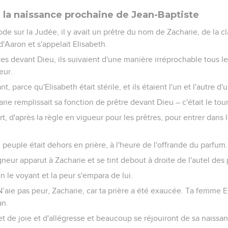
la naissance prochaine de Jean-Baptiste
de sur la Judée, il y avait un prêtre du nom de Zacharie, de la c
'Aaron et s'appelait Elisabeth.
tes devant Dieu, ils suivaient d'une manière irréprochable tous
eur.
nt, parce qu'Elisabeth était stérile, et ils étaient l'un et l'autre 
ie remplissait sa fonction de prêtre devant Dieu – c'était le tour
sort, d'après la règle en vigueur pour les prêtres, pour entrer dan
 peuple était dehors en prière, à l'heure de l'offrande du parfum.
neur apparut à Zacharie et se tint debout à droite de l'autel des
n le voyant et la peur s'empara de lui.
« N’aie pas peur, Zacharie, car ta prière a été exaucée. Ta femme
an.
jet de joie et d'allégresse et beaucoup se réjouiront de sa naissa