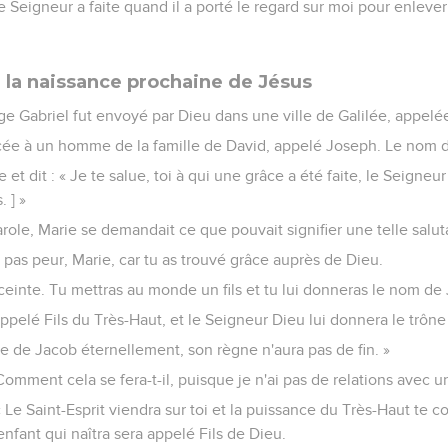
e Seigneur a faite quand il a porté le regard sur moi pour enlever
la naissance prochaine de Jésus
ge Gabriel fut envoyé par Dieu dans une ville de Galilée, appelé
cée à un homme de la famille de David, appelé Joseph. Le nom de
 et dit : « Je te salue, toi à qui une grâce a été faite, le Seigneur
 ] »
role, Marie se demandait ce que pouvait signifier une telle salut
ie pas peur, Marie, car tu as trouvé grâce auprès de Dieu.
ceinte. Tu mettras au monde un fils et tu lui donneras le nom de
 appelé Fils du Très-Haut, et le Seigneur Dieu lui donnera le trôn
lle de Jacob éternellement, son règne n'aura pas de fin. »
« Comment cela se fera-t-il, puisque je n'ai pas de relations avec
 « Le Saint-Esprit viendra sur toi et la puissance du Très-Haut te 
enfant qui naîtra sera appelé Fils de Dieu.