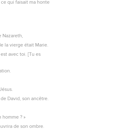
 ce qui faisait ma honte
e Nazareth,
 la vierge était Marie.
 est avec toi. [Tu es
ation.
 Jésus.
e de David, son ancêtre.
 un homme ? »
couvrira de son ombre.