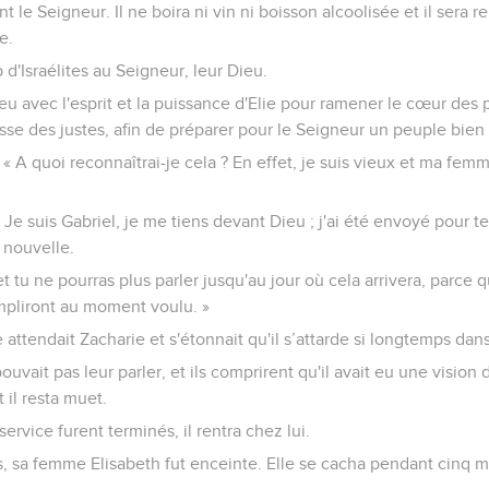
t le Seigneur. Il ne boira ni vin ni boisson alcoolisée et il sera re
e.
d'Israélites au Seigneur, leur Dieu.
eu avec l'esprit et la puissance d'Elie pour ramener le cœur des 
esse des justes, afin de préparer pour le Seigneur un peuple bien
: « A quoi reconnaîtrai-je cela ? En effet, je suis vieux et ma fem
« Je suis Gabriel, je me tiens devant Dieu ; j'ai été envoyé pour te
 nouvelle.
t tu ne pourras plus parler jusqu'au jour où cela arrivera, parce q
mpliront au moment voulu. »
attendait Zacharie et s'étonnait qu'il s’attarde si longtemps dan
 pouvait pas leur parler, et ils comprirent qu'il avait eu une vision 
 il resta muet.
ervice furent terminés, il rentra chez lui.
 sa femme Elisabeth fut enceinte. Elle se cacha pendant cinq mo