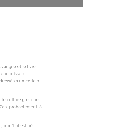
angile et le livre
teur puisse «
adressés à un certain
 de culture grecque,
C’est probablement là
ujourd’hui est né