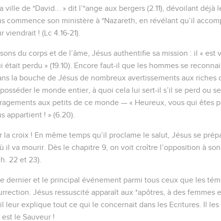
 ville de *David... » dit l’*ange aux bergers (2.11), dévoilant déjà
ésus commence son ministère à *Nazareth, en révélant qu’il accomp
viendrait ! (Lc 4.16-21).
sons du corps et de l’âme, Jésus authentifie sa mission : il « est
 était perdu » (19.10). Encore faut-il que les hommes se reconna
ans la bouche de Jésus de nombreux avertissements aux riches 
sséder le monde entier, à quoi cela lui sert-il s’il se perd ou se
ragements aux petits de ce monde — « Heureux, vous qui êtes pa
appartient ! » (6.20).
r la croix ! En même temps qu’il proclame le salut, Jésus se prépar
il va mourir. Dès le chapitre 9, on voit croître l’opposition à so
h. 22 et 23).
 le dernier et le principal événement parmi tous ceux que les tém
surrection. Jésus ressuscité apparaît aux *apôtres, à des femmes e
 il leur explique tout ce qui le concernait dans les Ecritures. Il l
 est le Sauveur !