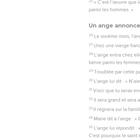
25
« C’est l’œuvre que l
parmi les hommes. »
Un ange annonce 
26
Le sixième mois, l'an
27
chez une vierge fian
28
L'ange entra chez elle
bénie parmi les femmes.
29
Troublée par cette pa
30
L'ange lui dit : « N’a
31
Voici que tu seras en
32
Il sera grand et sera
33
Il régnera sur la fami
34
Marie dit à l'ange : 
35
L'ange lui répondit :
C'est pourquoi le saint 