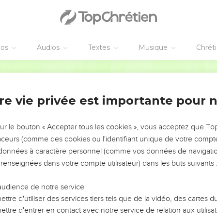
à deux disciples
t sous une autre forme à deux d'entre eux qui se rendaient à la 
éos
Audios
Textes
Musique
Chrét
'annoncer aux autres, qui ne les crurent pas non plus.
Segond 21
aux onze disciples
onze pendant qu'ils étaient à table, et il leur reprocha leur incrédu
re vie privée est importante pour 
ient pas cru ceux qui l'avaient vu ressuscité.
llez dans le monde entier proclamer la bonne nouvelle à toute la cr
sur le bouton « Accepter tous les cookies », vous acceptez que T
ui sera baptisé sera sauvé, mais celui qui ne croira pas sera cond
traceurs (comme des cookies ou l'identifiant unique de votre compte 
s données à caractère personnel (comme vos données de navigatio
 accompagneront ceux qui auront cru : en mon nom, ils pourront 
gues,
 renseignées dans votre compte utilisateur) dans les buts suivants 
 et s'ils boivent un breuvage mortel, celui-ci ne leur fera aucun m
audience de notre service
t ceux-ci seront guéris. »
ttre d'utiliser des services tiers tels que de la vidéo, des cartes
ttre d'entrer en contact avec notre service de relation aux utilisat
uprès de Dieu