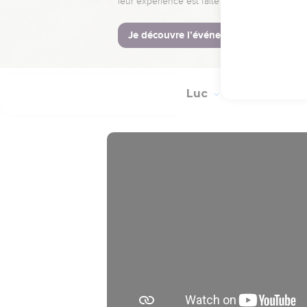
19
Après leur avoir parlé,
20
Quant à eux, ils s'en 
signes qui l'accompagna
Luc
Introduction