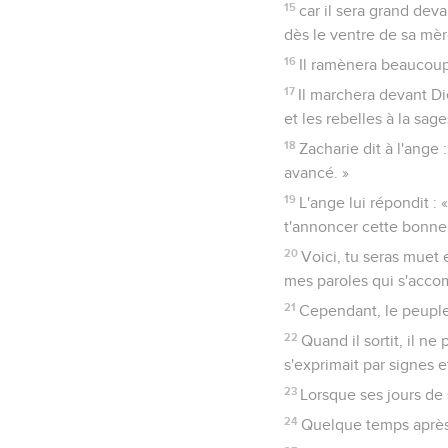
15
car il sera grand devan
dès le ventre de sa mèr
16
Il ramènera beaucoup 
17
Il marchera devant Di
et les rebelles à la sag
18
Zacharie dit à l'ange 
avancé. »
19
L'ange lui répondit : 
t'annoncer cette bonne
20
Voici, tu seras muet e
mes paroles qui s'acco
21
Cependant, le peuple 
22
Quand il sortit, il ne
s'exprimait par signes et
23
Lorsque ses jours de s
24
Quelque temps après,