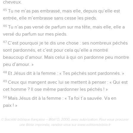
cheveux.
45
Tu ne m’as pas embrassé, mais elle, depuis qu’elle est
entrée, elle m’embrasse sans cesse les pieds.
46
Tu n’as pas versé de parfum sur ma tête, mais elle, elle a
versé du parfum sur mes pieds.
47
C’est pourquoi je te dis une chose : ses nombreux péchés
sont pardonnés, et c’est pour cela qu’elle a montré
beaucoup d’amour. Mais celui à qui on pardonne peu montre
peu d’amour. »
48
Et Jésus dit à la femme : « Tes péchés sont pardonnés. »
49
Ceux qui mangent avec lui se mettent à penser : « Qui est
cet homme ? Il ose même pardonner les péchés ! »
50
Mais Jésus dit à la femme : « Ta foi t’a sauvée. Va en
paix ! »
© Société biblique française – Bibli’O, 2000, avec autorisation. Pour vous procurer
une Bible imprimée, rendez-vous sur www.editionsbiblio.fr