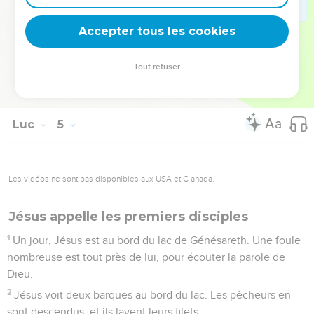
44
Et il annonce la Bonne Nouvelle dans les maisons de
Accepter tous les cookies
prière de Judée.
© Société biblique française – Bibli’O, 2000, avec autorisation. Pour vous procurer
Tout refuser
une Bible imprimée, rendez-vous sur www.editionsbiblio.fr
Luc
5
Les vidéos ne sont pas disponibles aux USA et C anada.
Jésus appelle les premiers disciples
1
Un jour, Jésus est au bord du lac de Génésareth. Une foule
nombreuse est tout près de lui, pour écouter la parole de
Dieu.
2
Jésus voit deux barques au bord du lac. Les pêcheurs en
sont descendus, et ils lavent leurs filets.