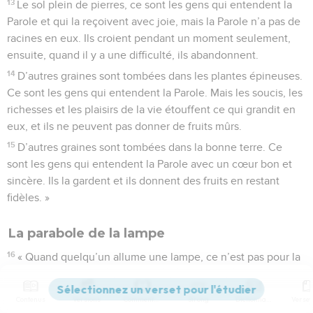
13
Le sol plein de pierres, ce sont les gens qui entendent la
Parole et qui la reçoivent avec joie, mais la Parole n’a pas de
racines en eux. Ils croient pendant un moment seulement,
ensuite, quand il y a une difficulté, ils abandonnent.
14
D’autres graines sont tombées dans les plantes épineuses.
Ce sont les gens qui entendent la Parole. Mais les soucis, les
richesses et les plaisirs de la vie étouffent ce qui grandit en
eux, et ils ne peuvent pas donner de fruits mûrs.
15
D’autres graines sont tombées dans la bonne terre. Ce
sont les gens qui entendent la Parole avec un cœur bon et
sincère. Ils la gardent et ils donnent des fruits en restant
fidèles. »
La parabole de la lampe
16
« Quand quelqu’un allume une lampe, ce n’est pas pour la
couvrir avec un seau, ou pour la mettre sous un lit. Au
contraire, il la place bien en haut. Alors, ceux qui entrent
Contenus
Versions
Commentaires
Strong
Dictionnaire
voient la lumière.