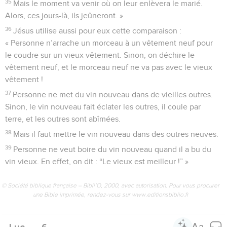
35
Mais le moment va venir où on leur enlèvera le marié.
Alors, ces jours-là, ils jeûneront. »
36
Jésus utilise aussi pour eux cette comparaison :
« Personne n’arrache un morceau à un vêtement neuf pour
le coudre sur un vieux vêtement. Sinon, on déchire le
vêtement neuf, et le morceau neuf ne va pas avec le vieux
vêtement !
37
Personne ne met du vin nouveau dans de vieilles outres.
Sinon, le vin nouveau fait éclater les outres, il coule par
terre, et les outres sont abîmées.
38
Mais il faut mettre le vin nouveau dans des outres neuves.
39
Personne ne veut boire du vin nouveau quand il a bu du
vin vieux. En effet, on dit : “Le vieux est meilleur !” »
© Société biblique française – Bibli’O, 2000, avec autorisation. Pour vous procurer
une Bible imprimée, rendez-vous sur www.editionsbiblio.fr