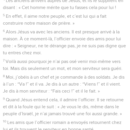
Les anciens arrivent auprès de Jésus, et ils le supplient en
disant : « Cet homme mérite que tu fasses cela pour lui !
5
En effet, il aime notre peuple, et c’est lui qui a fait
construire notre maison de prière. »
6
Alors Jésus va avec les anciens. Il est presque arrivé à la
maison. À ce moment-là, l’officier envoie des amis pour lui
dire : « Seigneur, ne te dérange pas, je ne suis pas digne que
tu entres chez moi.
7
Voilà aussi pourquoi je n’ai pas osé venir moi-même vers
toi. Mais dis seulement un mot, et mon serviteur sera guéri.
8
Moi, j’obéis à un chef et je commande à des soldats. Je dis
à l’un : “Va !” et il va. Je dis à un autre : “Viens !” et il vient.
Je dis à mon serviteur : “Fais ceci !” et il le fait. »
9
Quand Jésus entend cela, il admire l’officier. Il se retourne
et dit à la foule qui le suit : « Je vous le dis, même dans le
peuple d’Israël, je n’ai jamais trouvé une foi aussi grande. »
10
Les amis que l’officier romain a envoyés retournent chez
lui et ils trouvent le serviteur en bonne santé.