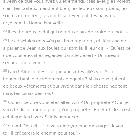
à Jean ce que vous avez vu et entendu : les aveugles voient
clair, les boiteux marchent bien, les lépreux sont guéris, les
sourds entendent, les morts se réveillent, les pauvres
reçoivent la Bonne Nouvelle.
23
Il est heureux, celui qui ne refuse pas de croire en moi ! »
24
Les disciples envoyés par Jean repartent, et Jésus se met
à parler de Jean aux foules qui sont là. Il leur dit : « Qu’est-ce
que vous êtes allés regarder dans le désert ? Un roseau
secoué par le vent ?
25
Non ! Alors, qu’est-ce que vous êtes allés voir ? Un
homme habillé de vêtements élégants ? Mais ceux qui ont
de beaux vêtements et qui vivent dans la richesse habitent
dans les palais des rois !
26
Qu’est-ce que vous êtes allés voir ? Un prophète ? Oui, je
vous le dis, et même plus qu’un prophète ! En effet, Jean est
celui que les Livres Saints annoncent
27
quand Dieu dit : “Je vais envoyer mon messager devant
toi. Il préparera le chemin pour toi.” »