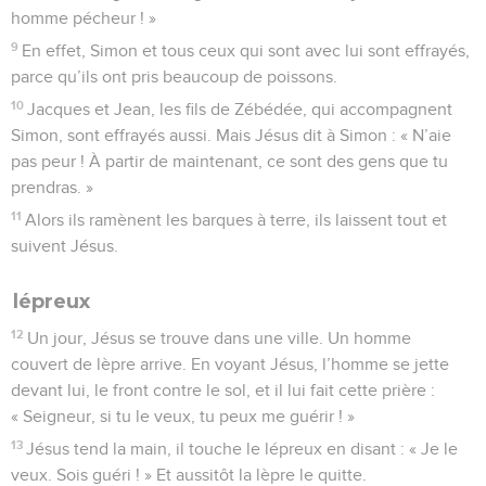
homme pécheur ! »
9
En effet, Simon et tous ceux qui sont avec lui sont effrayés,
parce qu’ils ont pris beaucoup de poissons.
10
Jacques et Jean, les fils de Zébédée, qui accompagnent
Simon, sont effrayés aussi. Mais Jésus dit à Simon : « N’aie
pas peur ! À partir de maintenant, ce sont des gens que tu
prendras. »
11
Alors ils ramènent les barques à terre, ils laissent tout et
suivent Jésus.
lépreux
12
Un jour, Jésus se trouve dans une ville. Un homme
couvert de lèpre arrive. En voyant Jésus, l’homme se jette
devant lui, le front contre le sol, et il lui fait cette prière :
« Seigneur, si tu le veux, tu peux me guérir ! »
13
Jésus tend la main, il touche le lépreux en disant : « Je le
veux. Sois guéri ! » Et aussitôt la lèpre le quitte.