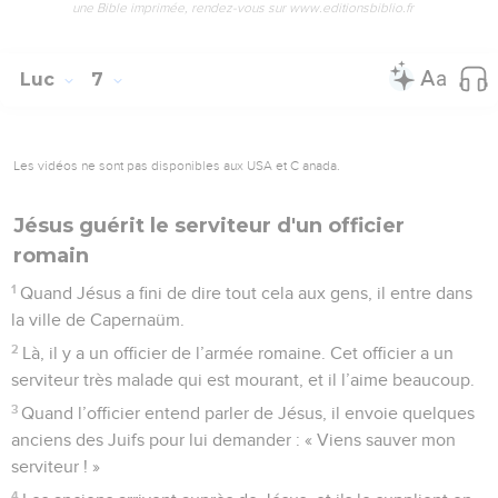
une Bible imprimée, rendez-vous sur www.editionsbiblio.fr
Luc
7
Les vidéos ne sont pas disponibles aux USA et C anada.
Jésus guérit le serviteur d'un officier
romain
1
Quand Jésus a fini de dire tout cela aux gens, il entre dans
la ville de Capernaüm.
2
Là, il y a un officier de l’armée romaine. Cet officier a un
serviteur très malade qui est mourant, et il l’aime beaucoup.
3
Quand l’officier entend parler de Jésus, il envoie quelques
anciens des Juifs pour lui demander : « Viens sauver mon
serviteur ! »
4