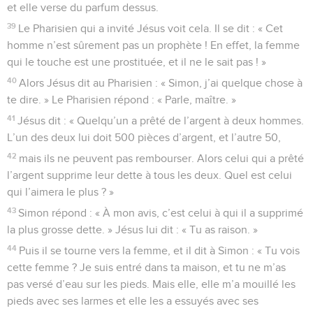
et elle verse du parfum dessus.
39
Le Pharisien qui a invité Jésus voit cela. Il se dit : « Cet
homme n’est sûrement pas un prophète ! En effet, la femme
qui le touche est une prostituée, et il ne le sait pas ! »
40
Alors Jésus dit au Pharisien : « Simon, j’ai quelque chose à
te dire. » Le Pharisien répond : « Parle, maître. »
41
Jésus dit : « Quelqu’un a prêté de l’argent à deux hommes.
L’un des deux lui doit 500 pièces d’argent, et l’autre 50,
42
mais ils ne peuvent pas rembourser. Alors celui qui a prêté
l’argent supprime leur dette à tous les deux. Quel est celui
qui l’aimera le plus ? »
43
Simon répond : « À mon avis, c’est celui à qui il a supprimé
la plus grosse dette. » Jésus lui dit : « Tu as raison. »
44
Puis il se tourne vers la femme, et il dit à Simon : « Tu vois
cette femme ? Je suis entré dans ta maison, et tu ne m’as
pas versé d’eau sur les pieds. Mais elle, elle m’a mouillé les
pieds avec ses larmes et elle les a essuyés avec ses