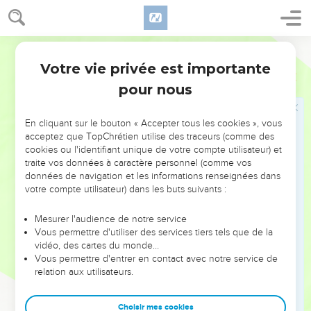
Aussitôt, la belle-mère de Simon se lève et elle se met à les
servir.
40
Au coucher du soleil, tous ceux qui ont des malades de
Parole de Vie
toutes sortes les conduisent à Jésus. Il pose la main sur la
Votre vie privée est importante
Luc
4
tête de chacun et il les guérit.
pour nous
41
Des esprits mauvais sortent de beaucoup de malades en
criant : « Tu es le Fils de Dieu ! » Mais Jésus les menace et il
En cliquant sur le bouton « Accepter tous les cookies », vous
ne les laisse pas parler, parce qu’ils savent que Jésus est le
acceptez que TopChrétien utilise des traceurs (comme des
Messie.
cookies ou l'identifiant unique de votre compte utilisateur) et
traite vos données à caractère personnel (comme vos
données de navigation et les informations renseignées dans
Jésus prêche dans les synagogues
votre compte utilisateur) dans les buts suivants :
42
Quand il fait jour, Jésus sort de la ville et il va dans un
endroit désert. Une foule de gens se met à le chercher. Ils
Mesurer l'audience de notre service
Vous permettre d'utiliser des services tiers tels que de la
rejoignent Jésus et veulent le retenir pour qu’il ne les quitte
vidéo, des cartes du monde…
pas.
Vous permettre d'entrer en contact avec notre service de
43
relation aux utilisateurs.
Mais Jésus leur dit : « Je dois aussi apporter la Bonne
Nouvelle du Royaume de Dieu aux autres villes. Oui, c’est
pour cela que Dieu m’a envoyé. »
Choisir mes cookies