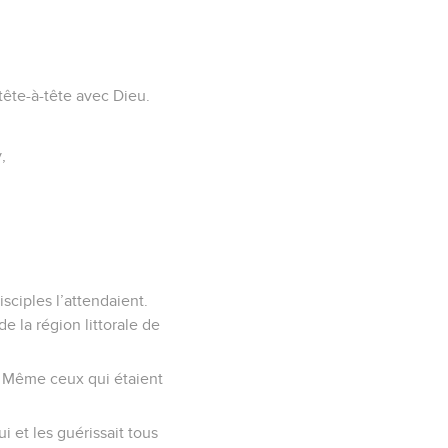
 tête-à-tête avec Dieu.
,
sciples l’attendaient.
e la région littorale de
s. Même ceux qui étaient
 et les guérissait tous