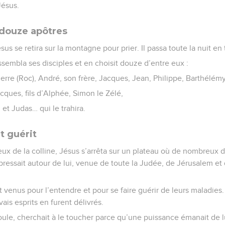
Jésus.
 douze apôtres
us se retira sur la montagne pour prier. Il passa toute la nuit en
assembla ses disciples et en choisit douze d’entre eux :
ierre (Roc), André, son frère, Jacques, Jean, Philippe, Barthélémy
ques, fils d’Alphée, Simon le Zélé,
 et Judas… qui le trahira.
t guérit
x de la colline, Jésus s’arrêta sur un plateau où de nombreux di
essait autour de lui, venue de toute la Judée, de Jérusalem et d
 venus pour l’entendre et pour se faire guérir de leurs maladie
is esprits en furent délivrés.
ule, cherchait à le toucher parce qu’une puissance émanait de lui