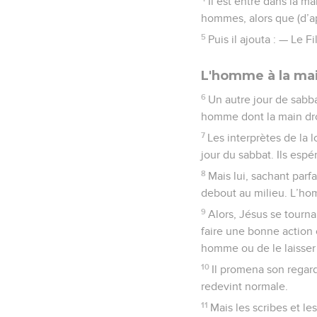
Il est entré dans la m
hommes, alors que (d’apr
5
Puis il ajouta : — Le 
L'homme à la mai
6
Un autre jour de sabba
homme dont la main droi
7
Les interprètes de la l
jour du sabbat. Ils espé
8
Mais lui, sachant parfa
debout au milieu. L’hom
9
Alors, Jésus se tourna
faire une bonne action 
homme ou de le laisser 
10
Il promena son regard 
redevint normale.
11
Mais les scribes et le