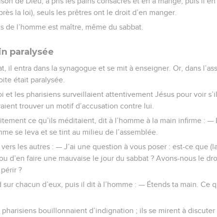
aison de Dieu, a pris les pains consacrés et en a mangé, puis il e
ès la loi), seuls les prêtres ont le droit d’en manger.
Fils de l’homme est maître, même du sabbat.
n paralysée
t, il entra dans la synagogue et se mit à enseigner. Or, dans l’ass
te était paralysée.
oi et les pharisiens surveillaient attentivement Jésus pour voir s’i
raient trouver un motif d’accusation contre lui.
itement ce qu’ils méditaient, dit à l’homme à la main infirme : — L
me se leva et se tint au milieu de l’assemblée.
 vers les autres : — J’ai une question à vous poser : est-ce que (l
ou d’en faire une mauvaise le jour du sabbat ? Avons-nous le droi
périr ?
sur chacun d’eux, puis il dit à l’homme : — Étends ta main. Ce qu’
s pharisiens bouillonnaient d’indignation ; ils se mirent à discuter