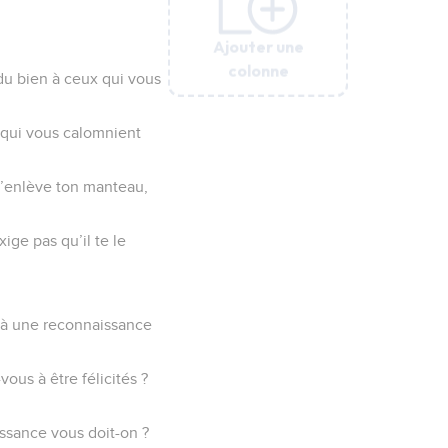
Ajouter une
Ajouter une
Ajouter une
Ajouter une
colonne
colonne
colonne
colonne
 du bien à ceux qui vous
 qui vous calomnient
 t’enlève ton manteau,
ige pas qu’il te le
t à une reconnaissance
ous à être félicités ?
ssance vous doit-on ?