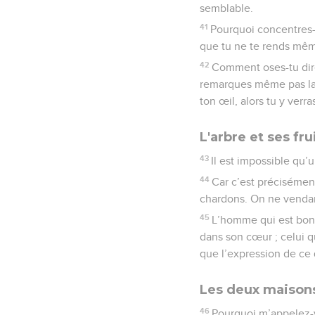
semblable.
41
Pourquoi concentres-t
que tu ne te rends même
42
Comment oses-tu dire 
remarques même pas la p
ton œil, alors tu y verra
L'arbre et ses fru
43
Il est impossible qu’
44
Car c’est précisément 
chardons. On ne vendang
45
L’homme qui est bon f
dans son cœur ; celui qu
que l’expression de ce 
Les deux maison
46
Pourquoi m’appelez-v