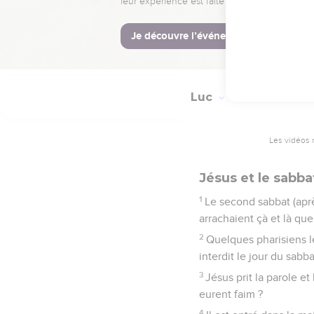
excellent, et il me conv
Luc
6
Les vidéos 
Jésus et le sabba
1
Le second sabbat (aprè
arrachaient çà et là que
2
Quelques pharisiens le
interdit le jour du sabba
3
Jésus prit la parole e
eurent faim ?
4