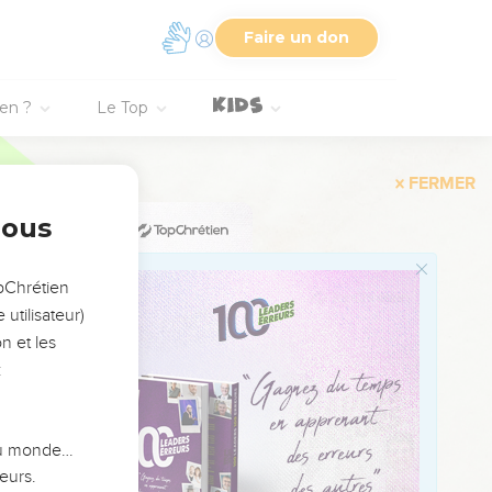
de vie, mais tous ceux
Faire un don
ien ?
Le Top
ceux des pharisiens,
 que les tiens ne font
e le marié est avec
nous
ment de jeûner.
opChrétien
e : — Personne ne songe à
utilisateur)
it neuf, et la pièce
n et les
:
le vin nouveau fait
 du monde…
eurs.
t : « Le vieux est