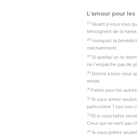
L'amour pour les
27
Quant à vous tous qui
témoignent de la haine
28
invoquez la bénédict
méchamment.
29
Si quelqu’un te donne
ne l’empêche pas de pr
30
Donne à tous ceux qui
rende.
31
Faites pour les autre
32
Si vous aimez seulem
particulière ? Les non-c
33
Et si vous faites seu
Ceux qui ne sont pas ch
34
Si vous prêtez seule