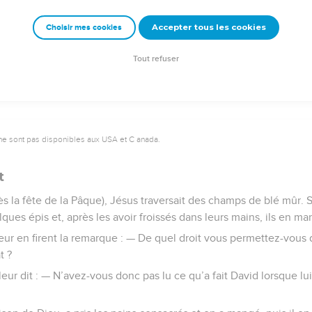
ient ».
Accepter tous les cookies
Choisir mes cookies
© 2013 - 2010 BLF Editions
Tout refuser
ne sont pas disponibles aux USA et C anada.
t
s la fête de la Pâque), Jésus traversait des champs de blé mûr. S
lques épis et, après les avoir froissés dans leurs mains, ils en ma
ur en firent la remarque : — De quel droit vous permettez-vous de
t ?
t leur dit : — N’avez-vous donc pas lu ce qu’a fait David lorsque 