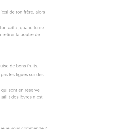
œil de ton frère, alors
 ton œil », quand tu ne
retirer la poutre de
uise de bons fruits.
 pas les figues sur des
s qui sont en réserve
illit des lèvres n’est
e que je vous commande ?