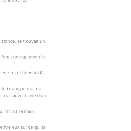
n a donné à ses
istance, se trouvait un
l ferait une guérison le
ève-toi et tiens-toi là,
a loi) nous permet de
t de sauver la vie d’un
il fit. Et sa main
 entre eux sur ce qu’ils