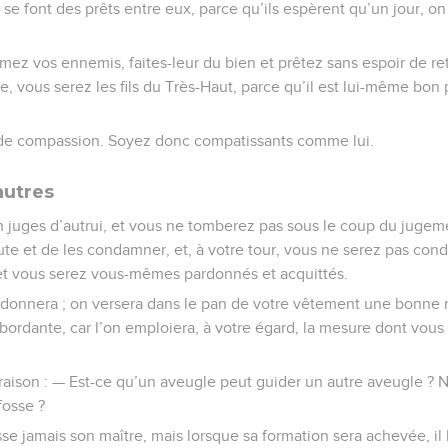
 se font des prêts entre eux, parce qu’ils espèrent qu’un jour, o
imez vos ennemis, faites-leur du bien et prêtez sans espoir de ret
 vous serez les fils du Très-Haut, parce qu’il est lui-même bon p
 de compassion. Soyez donc compatissants comme lui.
autres
 juges d’autrui, et vous ne tomberez pas sous le coup du juge
aute et de les condamner, et, à votre tour, vous ne serez pas co
 et vous serez vous-mêmes pardonnés et acquittés.
 donnera ; on versera dans le pan de votre vêtement une bonne 
ordante, car l’on emploiera, à votre égard, la mesure dont vous
raison : — Est-ce qu’un aveugle peut guider un autre aveugle ? Ne
fosse ?
se jamais son maître, mais lorsque sa formation sera achevée, il 