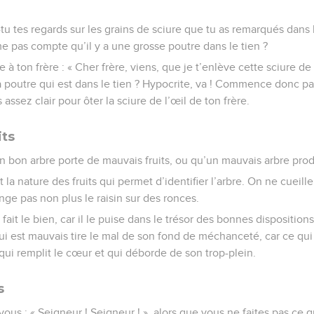
u tes regards sur les grains de sciure que tu as remarqués dans l’
 pas compte qu’il y a une grosse poutre dans le tien ?
à ton frère : « Cher frère, viens, que je t’enlève cette sciure de
outre qui est dans le tien ? Hypocrite, va ! Commence donc par 
s assez clair pour ôter la sciure de l’œil de ton frère.
its
un bon arbre porte de mauvais fruits, ou qu’un mauvais arbre prod
la nature des fruits qui permet d’identifier l’arbre. On ne cueille
e pas non plus le raisin sur des ronces.
ait le bien, car il le puise dans le trésor des bonnes disposition
i est mauvais tire le mal de son fond de méchanceté, car ce qui ja
qui remplit le cœur et qui déborde de son trop-plein.
s
ous : « Seigneur ! Seigneur ! », alors que vous ne faites pas c