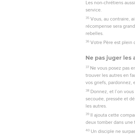
Les non-chrétiens aussi
service.
35
Vous, au contraire, a
récompense sera grande,
rebelles.
36
Votre Père est plein
Ne pas juger les 
37
Ne vous posez pas en
trouver les autres en f
vos griefs, pardonnez,
38
Donnez, et l’on vous
secouée, pressée et déb
les autres.
39
Il ajouta cette compa
deux tomber dans une 
40
Un disciple ne surpas