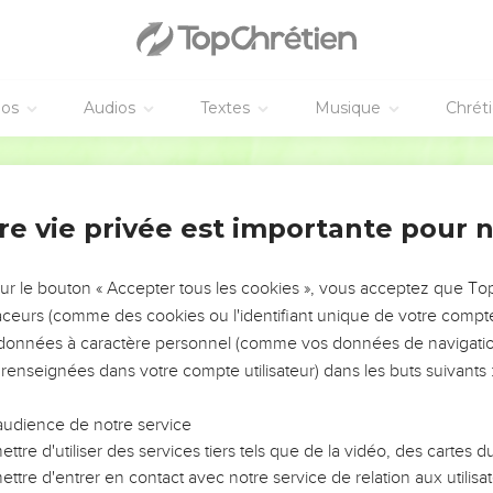
ppeler les gens qui s’estiment pieux et respectables à changer 
é. —
éos
Audios
Textes
Musique
Chrét
ui demandèrent certains, que les disciples de Jean, tout comme 
nt à des jeûnes fréquents et respectent des temps de prière, alors
Parole Vivante
 —
-il, vous voudriez faire jeûner les invités de la noce pendant qu
re vie privée est importante pour 
 assez tôt où celui-ci leur sera enlevé. Ce sera pour eux le mo
sur le bouton « Accepter tous les cookies », vous acceptez que T
l voulait leur dire, il se servit encore de la comparaison suivant
traceurs (comme des cookies ou l'identifiant unique de votre compte 
habit neuf pour rapiécer de vieilles hardes. Sinon on abîme l’hab
s données à caractère personnel (comme vos données de navigatio
coupée jure avec le vieil habit.
 renseignées dans votre compte utilisateur) dans les buts suivants 
e met du vin qui fermente encore dans de vieilles outres, sinon 
e répand et les récipients sont perdus.
audience de notre service
n nouveau, il faut des outres neuves.
ttre d'utiliser des services tiers tels que de la vidéo, des cartes
ttre d'entrer en contact avec notre service de relation aux utilisat
bu du vin vieux, on n’en désire pas du nouveau. En effet, on se di