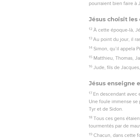
pourraient bien faire à 
Jésus choisit les
12
À cette époque-là, Jés
13
Au point du jour, il r
14
Simon, qu’il appela P
15
Matthieu, Thomas, Jac
16
Jude, fils de Jacques,
Jésus enseigne e
17
En descendant avec eu
Une foule immense se pr
Tyr et de Sidon.
18
Tous ces gens étaient
tourmentés par de mauva
19
Chacun, dans cette fo