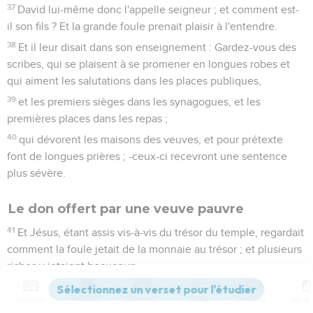
37
David lui-même donc l'appelle seigneur ; et comment est-
il son fils ? Et la grande foule prenait plaisir à l'entendre.
38
Et il leur disait dans son enseignement : Gardez-vous des
scribes, qui se plaisent à se promener en longues robes et
qui aiment les salutations dans les places publiques,
39
et les premiers sièges dans les synagogues, et les
premières places dans les repas ;
40
qui dévorent les maisons des veuves, et pour prétexte
font de longues prières ; -ceux-ci recevront une sentence
plus sévère.
Le don offert par une veuve pauvre
41
Et Jésus, étant assis vis-à-vis du trésor du temple, regardait
comment la foule jetait de la monnaie au trésor ; et plusieurs
riches y jetaient beaucoup.
42
Et une pauvre veuve vint, et y jeta deux pites, qui font un
Contenus
Versions
Commentaires
Strong
Dictionnaire
quadrant.