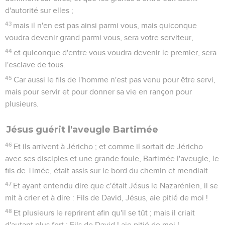
d'autorité sur elles ;
43
mais il n'en est pas ainsi parmi vous, mais quiconque
voudra devenir grand parmi vous, sera votre serviteur,
44
et quiconque d'entre vous voudra devenir le premier, sera
l'esclave de tous.
45
Car aussi le fils de l'homme n'est pas venu pour être servi,
mais pour servir et pour donner sa vie en rançon pour
plusieurs.
Jésus guérit l'aveugle Bartimée
46
Et ils arrivent à Jéricho ; et comme il sortait de Jéricho
avec ses disciples et une grande foule, Bartimée l'aveugle, le
fils de Timée, était assis sur le bord du chemin et mendiait.
47
Et ayant entendu dire que c'était Jésus le Nazarénien, il se
mit à crier et à dire : Fils de David, Jésus, aie pitié de moi !
48
Et plusieurs le reprirent afin qu'il se tût ; mais il criait
d'autant plus fort : Fils de David ! aie pitié de moi !