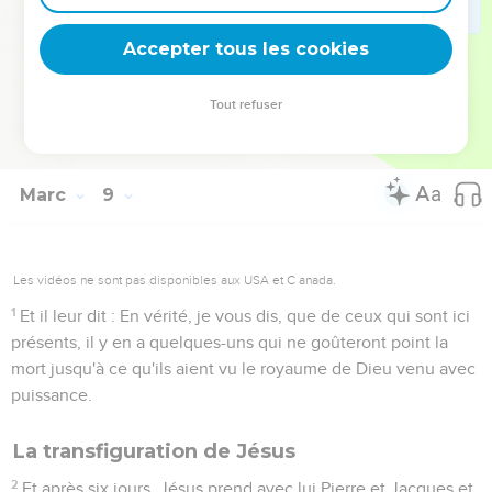
entier, et qu'il fasse la perte de son âme ;
37
ou que donnera un homme en échange de son âme ?
Accepter tous les cookies
38
Car quiconque aura honte de moi et de mes paroles parmi
cette génération adultère et pécheresse, le fils de l'homme
Tout refuser
aura aussi honte de lui, quand il viendra dans la gloire de son
Père, avec les saints anges.
Marc
9
Les vidéos ne sont pas disponibles aux USA et C anada.
1
Et il leur dit : En vérité, je vous dis, que de ceux qui sont ici
présents, il y en a quelques-uns qui ne goûteront point la
mort jusqu'à ce qu'ils aient vu le royaume de Dieu venu avec
puissance.
La transfiguration de Jésus
2
Et après six jours, Jésus prend avec lui Pierre et Jacques et