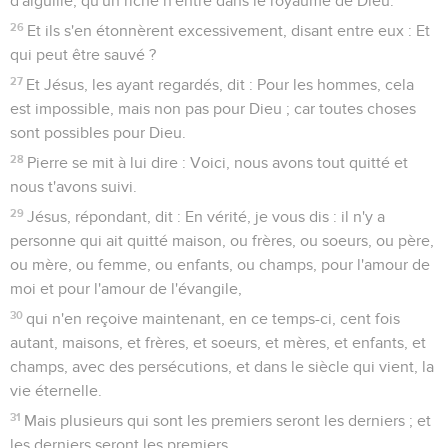
d'aiguille, qu'un riche n'entre dans le royaume de Dieu.
26
Et ils s'en étonnèrent excessivement, disant entre eux : Et
qui peut être sauvé ?
27
Et Jésus, les ayant regardés, dit : Pour les hommes, cela
est impossible, mais non pas pour Dieu ; car toutes choses
sont possibles pour Dieu.
28
Pierre se mit à lui dire : Voici, nous avons tout quitté et
nous t'avons suivi.
29
Jésus, répondant, dit : En vérité, je vous dis : il n'y a
personne qui ait quitté maison, ou frères, ou soeurs, ou père,
ou mère, ou femme, ou enfants, ou champs, pour l'amour de
moi et pour l'amour de l'évangile,
30
qui n'en reçoive maintenant, en ce temps-ci, cent fois
autant, maisons, et frères, et soeurs, et mères, et enfants, et
champs, avec des persécutions, et dans le siècle qui vient, la
vie éternelle.
31
Mais plusieurs qui sont les premiers seront les derniers ; et
les derniers seront les premiers.