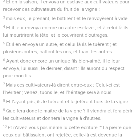
2
Et en la saison, il envoya un esclave aux cultivateurs pour
recevoir des cultivateurs du fruit de la vigne ;
3
mais eux, le prenant, le battirent et le renvoyèrent à vide.
4
Et il leur envoya encore un autre esclave ; et à celui-là ils
lui meurtrirent la tête, et le couvrirent d'outrages.
5
Et il en envoya un autre, et celui-là ils le tuèrent ; et
plusieurs autres, battant les uns, et tuant les autres.
6
Ayant donc encore un unique fils bien-aimé, il le leur
envoya, lui aussi, le dernier, disant : Ils auront du respect
pour mon fils.
7
Mais ces cultivateurs-là dirent entre-eux : Celui-ci est
l'héritier ; venez, tuons-le, et l'héritage sera à nous.
8
Et l'ayant pris, ils le tuèrent et le jetèrent hors de la vigne.
9
Que fera donc le maître de la vigne ? Il viendra et fera périr
les cultivateurs et donnera la vigne à d'autres.
10
Et n'avez-vous pas même lu cette écriture :" La pierre que
ceux qui bâtissaient ont rejetée, celle-là est devenue la