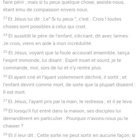
faire périr ; mais si tu peux quelque chose, assiste-nous,
étant ému de compassion envers nous.
23
Et Jésus lui dit : Le" Si tu peux ", c'est : Crois ! toutes
choses sont possibles à celui qui croit.
24
Et aussitôt le père de l'enfant, s'écriant, dit avec larmes :
Je crois, viens en aide à mon incrédulité.
25
Et Jésus, voyant que la foule accourait ensemble, tança
l'esprit immonde, lui disant : Esprit muet et sourd, je te
commande, moi, sors de lui et n'y rentre plus.
26
Et ayant crié et l'ayant violemment déchiré, il sortit ; et
l'enfant devint comme mort, de sorte que la plupart disaient :
Il est mort.
27
Et Jésus, l'ayant pris par la main, le redressa ; et il se leva.
28
Et lorsqu'il fut entré dans la maison, ses disciples lui
demandèrent en particulier : Pourquoi n'avons-nous pu le
chasser ?
29
Et il leur dit : Cette sorte ne peut sortir en aucune façon, si