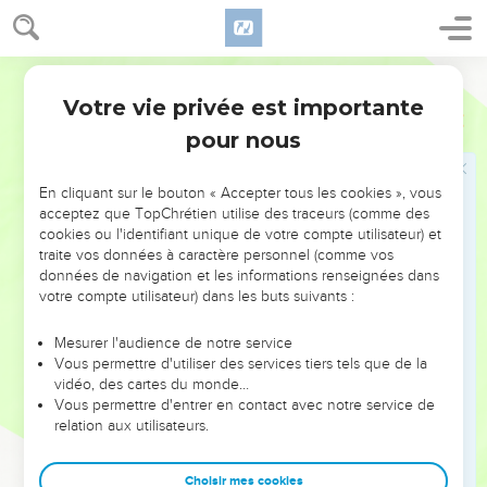
résurrection
31
Et il commença à les enseigner : Il faut que le fils de
l'homme souffre beaucoup, et qu'il soit rejeté des anciens et
Darby
des principaux sacrificateurs et des scribes, et qu'il soit mis à
Votre vie privée est importante
Marc
8
mort, et qu'il ressuscite après trois jours.
pour nous
32
Et il tenait ce discours ouvertement. Et Pierre, le prenant à
part, se mit à le reprendre.
En cliquant sur le bouton « Accepter tous les cookies », vous
33
Mais lui, se retournant et regardant ses disciples, reprit
acceptez que TopChrétien utilise des traceurs (comme des
cookies ou l'identifiant unique de votre compte utilisateur) et
Pierre, disant : Va arrière de moi, Satan, car tes pensées ne
traite vos données à caractère personnel (comme vos
sont pas aux choses de Dieu, mais à celles des hommes.
données de navigation et les informations renseignées dans
34
Et ayant appelé la foule avec ses disciples, il leur dit :
votre compte utilisateur) dans les buts suivants :
Quiconque veut venir après moi, qu'il se renonce soi-même,
Mesurer l'audience de notre service
et qu'il prenne sa croix, et me suive :
Vous permettre d'utiliser des services tiers tels que de la
35
car quiconque voudra sauver sa vie la perdra ; et
vidéo, des cartes du monde…
Vous permettre d'entrer en contact avec notre service de
quiconque perdra sa propre vie pour l'amour de moi et de
relation aux utilisateurs.
l'évangile la sauvera.
36
Car que profitera-t-il à un homme s'il gagne le monde
Choisir mes cookies