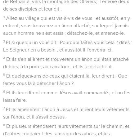
de Béthanie, vers la montagne des Oliviers, il envoie deux
de ses disciples et leur dit :
2
Allez au village qui est vis-à-vis de vous ; et aussitôt, en y
entrant, vous trouverez un ânon attaché, sur lequel jamais
aucun homme ne s'est assis ; détachez-le, et amenez-le.
3
Et si quelqu'un vous dit : Pourquoi faites-vous cela ? dites :
Le Seigneur en a besoin ; et aussitôt il l'enverra ici.
4
Et ils s'en allèrent et trouvèrent un ânon qui était attaché
dehors, à la porte, au carrefour ; et ils le détachent.
5
Et quelques-uns de ceux qui étaient là, leur dirent : Que
faites-vous là à détacher l'ânon ?
6
Et ils leur dirent comme Jésus avait commandé ; et on les
laissa faire.
7
Et ils amenèrent l'ânon à Jésus et mirent leurs vêtements
sur l'ânon, et il s'assit dessus.
8
Et plusieurs étendaient leurs vêtements sur le chemin, et
d'autres coupaient des rameaux des arbres, et les