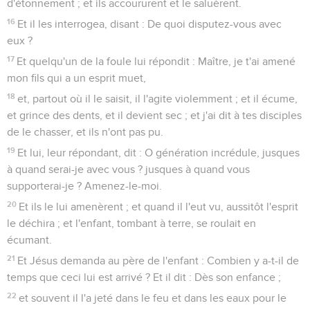
d'étonnement ; et ils accoururent et le saluèrent.
16
Et il les interrogea, disant : De quoi disputez-vous avec
eux ?
17
Et quelqu'un de la foule lui répondit : Maître, je t'ai amené
mon fils qui a un esprit muet,
18
et, partout où il le saisit, il l'agite violemment ; et il écume,
et grince des dents, et il devient sec ; et j'ai dit à tes disciples
de le chasser, et ils n'ont pas pu.
19
Et lui, leur répondant, dit : O génération incrédule, jusques
à quand serai-je avec vous ? jusques à quand vous
supporterai-je ? Amenez-le-moi.
20
Et ils le lui amenèrent ; et quand il l'eut vu, aussitôt l'esprit
le déchira ; et l'enfant, tombant à terre, se roulait en
écumant.
21
Et Jésus demanda au père de l'enfant : Combien y a-t-il de
temps que ceci lui est arrivé ? Et il dit : Dès son enfance ;
22
et souvent il l'a jeté dans le feu et dans les eaux pour le