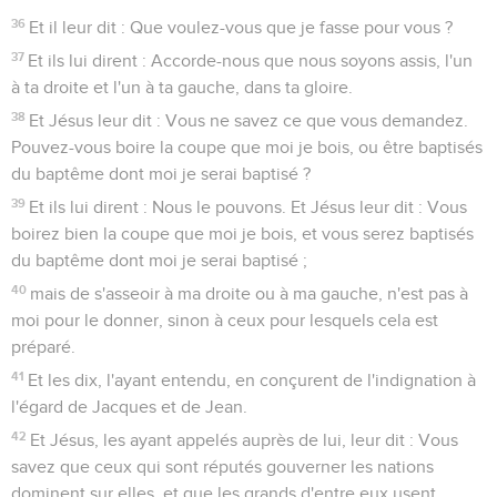
36
Et il leur dit : Que voulez-vous que je fasse pour vous ?
37
Et ils lui dirent : Accorde-nous que nous soyons assis, l'un
à ta droite et l'un à ta gauche, dans ta gloire.
38
Et Jésus leur dit : Vous ne savez ce que vous demandez.
Pouvez-vous boire la coupe que moi je bois, ou être baptisés
du baptême dont moi je serai baptisé ?
39
Et ils lui dirent : Nous le pouvons. Et Jésus leur dit : Vous
boirez bien la coupe que moi je bois, et vous serez baptisés
du baptême dont moi je serai baptisé ;
40
mais de s'asseoir à ma droite ou à ma gauche, n'est pas à
moi pour le donner, sinon à ceux pour lesquels cela est
préparé.
41
Et les dix, l'ayant entendu, en conçurent de l'indignation à
l'égard de Jacques et de Jean.
42
Et Jésus, les ayant appelés auprès de lui, leur dit : Vous
savez que ceux qui sont réputés gouverner les nations
dominent sur elles, et que les grands d'entre eux usent