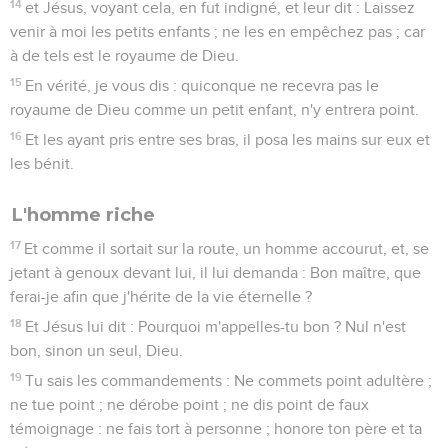
14
et Jésus, voyant cela, en fut indigné, et leur dit : Laissez
venir à moi les petits enfants ; ne les en empêchez pas ; car
à de tels est le royaume de Dieu.
15
En vérité, je vous dis : quiconque ne recevra pas le
royaume de Dieu comme un petit enfant, n'y entrera point.
16
Et les ayant pris entre ses bras, il posa les mains sur eux et
les bénit.
L'homme riche
17
Et comme il sortait sur la route, un homme accourut, et, se
jetant à genoux devant lui, il lui demanda : Bon maître, que
ferai-je afin que j'hérite de la vie éternelle ?
18
Et Jésus lui dit : Pourquoi m'appelles-tu bon ? Nul n'est
bon, sinon un seul, Dieu.
19
Tu sais les commandements : Ne commets point adultère ;
ne tue point ; ne dérobe point ; ne dis point de faux
témoignage : ne fais tort à personne ; honore ton père et ta