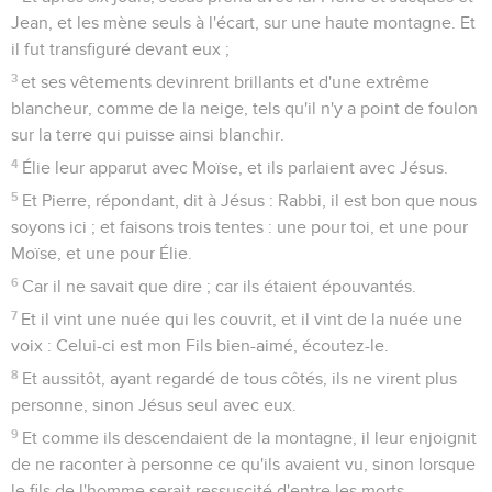
Jean, et les mène seuls à l'écart, sur une haute montagne. Et
il fut transfiguré devant eux ;
3
et ses vêtements devinrent brillants et d'une extrême
blancheur, comme de la neige, tels qu'il n'y a point de foulon
sur la terre qui puisse ainsi blanchir.
4
Élie leur apparut avec Moïse, et ils parlaient avec Jésus.
5
Et Pierre, répondant, dit à Jésus : Rabbi, il est bon que nous
soyons ici ; et faisons trois tentes : une pour toi, et une pour
Moïse, et une pour Élie.
6
Car il ne savait que dire ; car ils étaient épouvantés.
7
Et il vint une nuée qui les couvrit, et il vint de la nuée une
voix : Celui-ci est mon Fils bien-aimé, écoutez-le.
8
Et aussitôt, ayant regardé de tous côtés, ils ne virent plus
personne, sinon Jésus seul avec eux.
9
Et comme ils descendaient de la montagne, il leur enjoignit
de ne raconter à personne ce qu'ils avaient vu, sinon lorsque
le fils de l'homme serait ressuscité d'entre les morts.