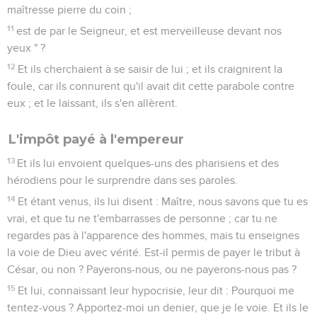
maîtresse pierre du coin ;
11
est de par le Seigneur, et est merveilleuse devant nos
yeux " ?
12
Et ils cherchaient à se saisir de lui ; et ils craignirent la
foule, car ils connurent qu'il avait dit cette parabole contre
eux ; et le laissant, ils s'en allèrent.
L'impôt payé à l'empereur
13
Et ils lui envoient quelques-uns des pharisiens et des
hérodiens pour le surprendre dans ses paroles.
14
Et étant venus, ils lui disent : Maître, nous savons que tu es
vrai, et que tu ne t'embarrasses de personne ; car tu ne
regardes pas à l'apparence des hommes, mais tu enseignes
la voie de Dieu avec vérité. Est-il permis de payer le tribut à
César, ou non ? Payerons-nous, ou ne payerons-nous pas ?
15
Et lui, connaissant leur hypocrisie, leur dit : Pourquoi me
tentez-vous ? Apportez-moi un denier, que je le voie. Et ils le