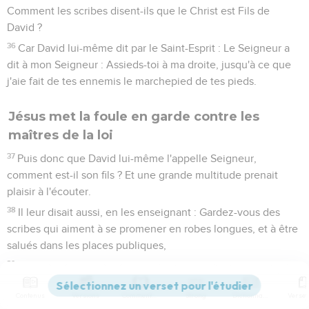
Comment les scribes disent-ils que le Christ est Fils de
David ?
36
Car David lui-même dit par le Saint-Esprit : Le Seigneur a
dit à mon Seigneur : Assieds-toi à ma droite, jusqu'à ce que
j'aie fait de tes ennemis le marchepied de tes pieds.
Jésus met la foule en garde contre les
maîtres de la loi
37
Puis donc que David lui-même l'appelle Seigneur,
comment est-il son fils ? Et une grande multitude prenait
plaisir à l'écouter.
38
Il leur disait aussi, en les enseignant : Gardez-vous des
scribes qui aiment à se promener en robes longues, et à être
salués dans les places publiques,
39
Et qui aiment les premiers sièges dans les synagogues, et
les premières places dans les festins,
Contenus
Versions
Commentaires
Strong
Dictionnaire
40
Qui dévorent les maisons des veuves, tout en affectant de