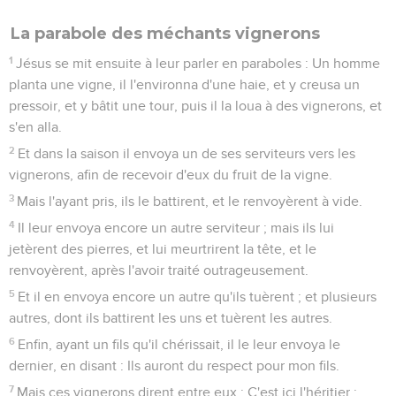
La parabole des méchants vignerons
1
Jésus se mit ensuite à leur parler en paraboles : Un homme
planta une vigne, il l'environna d'une haie, et y creusa un
pressoir, et y bâtit une tour, puis il la loua à des vignerons, et
s'en alla.
2
Et dans la saison il envoya un de ses serviteurs vers les
vignerons, afin de recevoir d'eux du fruit de la vigne.
3
Mais l'ayant pris, ils le battirent, et le renvoyèrent à vide.
4
Il leur envoya encore un autre serviteur ; mais ils lui
jetèrent des pierres, et lui meurtrirent la tête, et le
renvoyèrent, après l'avoir traité outrageusement.
5
Et il en envoya encore un autre qu'ils tuèrent ; et plusieurs
autres, dont ils battirent les uns et tuèrent les autres.
6
Enfin, ayant un fils qu'il chérissait, il le leur envoya le
dernier, en disant : Ils auront du respect pour mon fils.
7
Mais ces vignerons dirent entre eux : C'est ici l'héritier ;