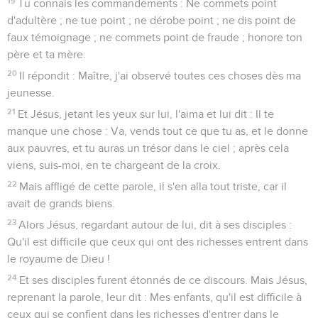
19
Tu connais les commandements : Ne commets point
d'adultère ; ne tue point ; ne dérobe point ; ne dis point de
faux témoignage ; ne commets point de fraude ; honore ton
père et ta mère.
20
Il répondit : Maître, j'ai observé toutes ces choses dès ma
jeunesse.
21
Et Jésus, jetant les yeux sur lui, l'aima et lui dit : Il te
manque une chose : Va, vends tout ce que tu as, et le donne
aux pauvres, et tu auras un trésor dans le ciel ; après cela
viens, suis-moi, en te chargeant de la croix.
22
Mais affligé de cette parole, il s'en alla tout triste, car il
avait de grands biens.
23
Alors Jésus, regardant autour de lui, dit à ses disciples :
Qu'il est difficile que ceux qui ont des richesses entrent dans
le royaume de Dieu !
24
Et ses disciples furent étonnés de ce discours. Mais Jésus,
reprenant la parole, leur dit : Mes enfants, qu'il est difficile à
ceux qui se confient dans les richesses d'entrer dans le