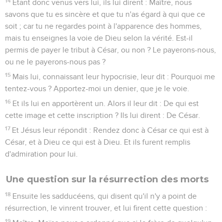
14
Étant donc venus vers lui, ils lui dirent : Maître, nous
savons que tu es sincère et que tu n'as égard à qui que ce
soit ; car tu ne regardes point à l'apparence des hommes,
mais tu enseignes la voie de Dieu selon la vérité. Est-il
permis de payer le tribut à César, ou non ? Le payerons-nous,
ou ne le payerons-nous pas ?
15
Mais lui, connaissant leur hypocrisie, leur dit : Pourquoi me
tentez-vous ? Apportez-moi un denier, que je le voie.
16
Et ils lui en apportèrent un. Alors il leur dit : De qui est
cette image et cette inscription ? Ils lui dirent : De César.
17
Et Jésus leur répondit : Rendez donc à César ce qui est à
César, et à Dieu ce qui est à Dieu. Et ils furent remplis
d'admiration pour lui.
Une question sur la résurrection des morts
18
Ensuite les sadducéens, qui disent qu'il n'y a point de
résurrection, le vinrent trouver, et lui firent cette question :
19