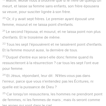
Maître, Moïse nous a ordonné que si le frère de quelqu'un
meurt, et laisse sa femme sans enfants, son frère épousera
sa veuve, pour susciter lignée à son frère.
20
Or, il y avait sept frères. Le premier ayant épousé une
femme, mourut et ne laissa point d'enfants.
21
Le second l'épousa, et mourut, et ne laissa point non plus
d'enfants. Et le troisième de même.
22
Tous les sept l'épousèrent et ne laissèrent point d'enfants.
Et la femme mourut aussi, la dernière de tous.
23
Duquel d'entre eux sera-t-elle donc femme quand ils
ressusciteront à la résurrection ? car tous les sept l'ont eue
pour femme.
24
Et Jésus, répondant, leur dit : N'êtes-vous pas dans
l'erreur, parce que vous n'entendez pas les Écritures, ni
quelle est la puissance de Dieu ?
25
Car lorsqu'on ressuscitera, les hommes ne prendront point
de femmes, ni les femmes de maris ; mais ils seront comme
les anges qui sont dans le ciel.