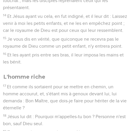
touchât ; mais les disciples reprenaient ceux qui les
présentaient.
14
Et Jésus ayant vu cela, en fut indigné, et il leur dit : Laissez
venir à moi les petits enfants, et ne les en empêchez point ;
car le royaume de Dieu est pour ceux qui leur ressemblent.
15
Je vous dis en vérité, que quiconque ne recevra pas le
royaume de Dieu comme un petit enfant, n'y entrera point.
16
Et les ayant pris entre ses bras, il leur imposa les mains et
les bénit.
L'homme riche
17
Et comme ils sortaient pour se mettre en chemin, un
homme accourut, et, s'étant mis à genoux devant lui, lui
demanda : Bon Maître, que dois-je faire pour hériter de la vie
éternelle ?
18
Jésus lui dit : Pourquoi m'appelles-tu bon ? Personne n'est
bon, sauf Dieu seul.