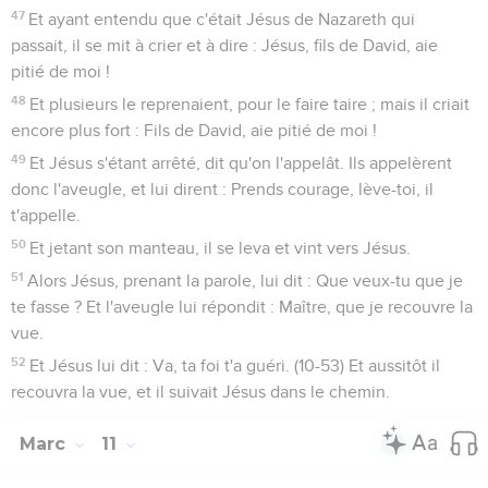
47
Et ayant entendu que c'était Jésus de Nazareth qui
passait, il se mit à crier et à dire : Jésus, fils de David, aie
pitié de moi !
48
Et plusieurs le reprenaient, pour le faire taire ; mais il criait
encore plus fort : Fils de David, aie pitié de moi !
49
Et Jésus s'étant arrêté, dit qu'on l'appelât. Ils appelèrent
donc l'aveugle, et lui dirent : Prends courage, lève-toi, il
t'appelle.
50
Et jetant son manteau, il se leva et vint vers Jésus.
51
Alors Jésus, prenant la parole, lui dit : Que veux-tu que je
te fasse ? Et l'aveugle lui répondit : Maître, que je recouvre la
vue.
52
Et Jésus lui dit : Va, ta foi t'a guéri. (10-53) Et aussitôt il
recouvra la vue, et il suivait Jésus dans le chemin.
Marc
11