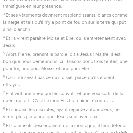
transfiguré en leur présence.
3
Et ses vêtements devinrent resplendissants, blancs comme
la neige et tels qu'il n'y a point de foulon sur la terre qui pût
ainsi blanchir.
4
Et ils virent paraître Moïse et Élie, qui s'entretenaient avec
Jésus.
5
Alors Pierre, prenant la parole, dit à Jésus : Maître, il est
bon que nous demeurions ici ; faisons donc trois tentes, une
pour toi, une pour Moïse, et une pour Élie.
6
Car il ne savait pas ce qu'il disait, parce qu'ils étaient
effrayés.
7
Et il vint une nuée qui les couvrit ; et une voix sortit de la
nuée, qui dit : C'est ici mon Fils bien-aimé, écoutez-le.
8
Et soudain les disciples, ayant regardé autour d'eux, ne
virent plus personne que Jésus seul avec eux.
9
Et comme ils descendaient de la montagne, il leur défendit
de dire à personne ce qu'ils avaient vu, jusqu'à ce que le Fils