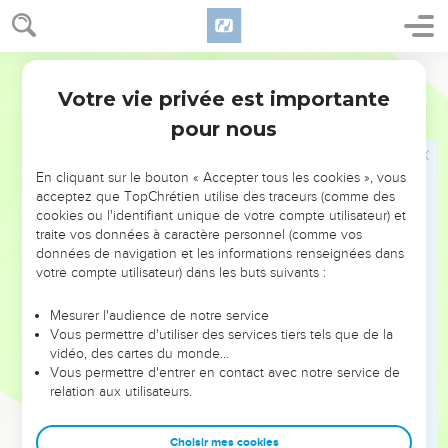
résurrection
31
Alors il commença à leur apprendre qu'il fallait que le Fils
de l'homme souffrît beaucoup, et qu'il fût rejeté par les
Ostervald
anciens, par les principaux sacrificateurs et par les scribes, et
Votre vie privée est importante
Marc
8
qu'il fût mis à mort, et qu'il ressuscitât trois jours après.
pour nous
32
Et il tenait ces discours tout ouvertement. Alors Pierre le
prenant avec lui, se mit à le censurer.
En cliquant sur le bouton « Accepter tous les cookies », vous
33
Mais Jésus se tournant et regardant ses disciples, censura
acceptez que TopChrétien utilise des traceurs (comme des
cookies ou l'identifiant unique de votre compte utilisateur) et
Pierre et lui dit : Arrière de moi, Satan ; car tes pensées ne
traite vos données à caractère personnel (comme vos
sont pas aux choses de Dieu, mais à celles des hommes.
données de navigation et les informations renseignées dans
34
Et appelant le peuple avec ses disciples, il leur dit :
votre compte utilisateur) dans les buts suivants :
Quiconque veut venir après moi, qu'il renonce à soi-même,
Mesurer l'audience de notre service
qu'il se charge de sa croix, et qu'il me suive.
Vous permettre d'utiliser des services tiers tels que de la
35
Car quiconque voudra sauver sa vie, la perdra ; mais
vidéo, des cartes du monde…
Vous permettre d'entrer en contact avec notre service de
quiconque perdra sa vie à cause de moi et de l'Évangile, la
relation aux utilisateurs.
sauvera.
36
Car que servirait-il à un homme de gagner tout le monde,
Choisir mes cookies