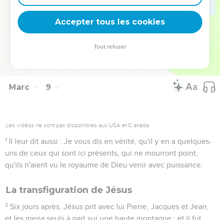
s'il perdait son âme ?
37
Ou que donnerait l'homme en échange de son âme ?
Accepter tous les cookies
38
Car quiconque aura eu honte de moi et de mes paroles,
parmi cette race adultère et pécheresse, le Fils de l'homme
Tout refuser
aura aussi honte de lui, lorsqu'il viendra dans la gloire de son
Père avec les saints anges.
Marc
9
Les vidéos ne sont pas disponibles aux USA et C anada.
1
Il leur dit aussi : Je vous dis en vérité, qu'il y en a quelques-
uns de ceux qui sont ici présents, qui ne mourront point,
qu'ils n'aient vu le royaume de Dieu venir avec puissance.
La transfiguration de Jésus
2
Six jours après, Jésus prit avec lui Pierre, Jacques et Jean,
et les mena seuls à part sur une haute montagne ; et il fut