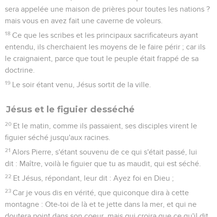
sera appelée une maison de prières pour toutes les nations ?
mais vous en avez fait une caverne de voleurs.
18
Ce que les scribes et les principaux sacrificateurs ayant
entendu, ils cherchaient les moyens de le faire périr ; car ils
le craignaient, parce que tout le peuple était frappé de sa
doctrine.
19
Le soir étant venu, Jésus sortit de la ville.
Jésus et le figuier desséché
20
Et le matin, comme ils passaient, ses disciples virent le
figuier séché jusqu'aux racines.
21
Alors Pierre, s'étant souvenu de ce qui s'était passé, lui
dit : Maître, voilà le figuier que tu as maudit, qui est séché.
22
Et Jésus, répondant, leur dit : Ayez foi en Dieu ;
23
Car je vous dis en vérité, que quiconque dira à cette
montagne : Ote-toi de là et te jette dans la mer, et qui ne
doutera point dans son coeur, mais qui croira que ce qu'il dit