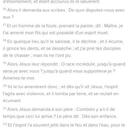
d'étonnement, et étant accourus ils le saluèrent.
16
Alors il demanda aux scribes : De quoi disputez-vous avec
eux ?
17
Et un homme de la foule, prenant la parole, dit : Maître, je
t'ai amené mon fils qui est possédé d'un esprit muet.
18
En quelque lieu qu'il le saisisse, il le déchire ; et il écume,
il grince les dents, et se dessèche ; et j'ai prié tes disciples
de le chasser ; mais ils ne l'ont pu.
19
Alors Jésus leur répondit : O race incrédule, jusqu'à quand
serai-je avec vous ? jusqu'à quand vous supporterai-je ?
Amenez-le-moi.
20
Ils le lui amenèrent donc ; et dès qu'il vit Jésus, l'esprit
l'agita avec violence, et il tomba par terre, et se roulait en
écumant.
21
Alors Jésus demanda à son père : Combien y a-t-il de
temps que ceci lui arrive ? Le père dit : Dès son enfance.
22
Et l'esprit l'a souvent jeté dans le feu et dans l'eau, pour le