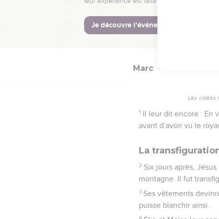
saints anges.
© Société biblique français
Marc
9
Les vidéos 
1
Il leur dit encore : En
avant d’avoir vu le roy
La transfiguratio
2
Six jours après, Jésus 
montagne. Il fut transfi
3
Ses vêtements devinren
puisse blanchir ainsi.
4