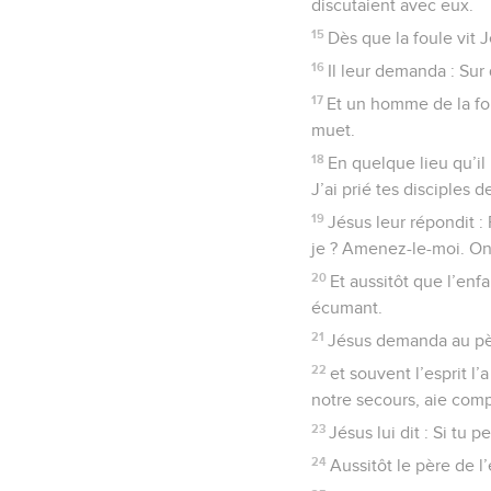
discutaient avec eux.
15
Dès que la foule vit Jé
16
Il leur demanda : Sur
17
Et un homme de la foul
muet.
18
En quelque lieu qu’il 
J’ai prié tes disciples d
19
Jésus leur répondit :
je ? Amenez-le-moi. On
20
Et aussitôt que l’enfan
écumant.
21
Jésus demanda au père
22
et souvent l’esprit l’
notre secours, aie com
23
Jésus lui dit : Si tu p
24
Aussitôt le père de l’