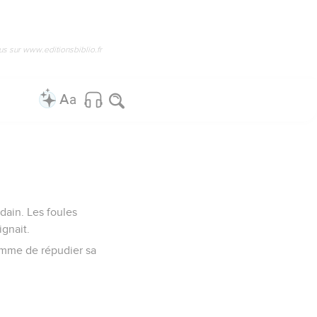
us sur www.editionsbiblio.fr
dain. Les foules
ignait.
homme de répudier sa