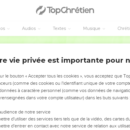
ur apprendre qu’il fallait que le Fils de l’homme souffre beaucoup
éos
Audios
Textes
Musique
Chrét
cipaux sacrificateurs et par les scribes, qu’il soit mis à mort et qu’
Segond 1978 (Colombe)
ouvertement. Et Pierre le prit à part et se mit à lui faire des reproc
, regarda ses disciples, fit des reproches à Pierre et lui dit : Arr
re vie privée est importante pour 
s celles de Dieu, mais celles des hommes.
e avec ses disciples et leur dit : Si quelqu’un veut venir après moi,
sur le bouton « Accepter tous les cookies », vous acceptez que T
e sa croix et qu’il me suive.
traceurs (comme des cookies ou l'identifiant unique de votre compte 
oudra sauver sa vie la perdra, mais quiconque perdra sa vie à ca
s données à caractère personnel (comme vos données de navigatio
 renseignées dans votre compte utilisateur) dans les buts suivants 
omme de gagner le monde entier, s’il perd son âme ?
omme en échange de son âme ?
audience de notre service
ttre d'utiliser des services tiers tels que de la vidéo, des cartes
ura honte de moi et de mes paroles au milieu de cette génératio
ttre d'entrer en contact avec notre service de relation aux utilisat
l’homme aussi aura honte de lui, quand il viendra dans la gloire 