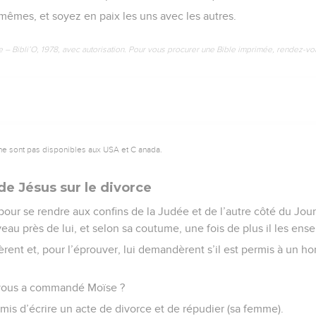
mêmes, et soyez en paix les uns avec les autres.
e – Bibli’O, 1978, avec autorisation. Pour vous procurer une Bible imprimée, rendez-vo
ne sont pas disponibles aux USA et C anada.
e Jésus sur le divorce
pour se rendre aux confins de la Judée et de l’autre côté du Jour
au près de lui, et selon sa coutume, une fois de plus il les ense
èrent et, pour l’éprouver, lui demandèrent s’il est permis à un 
e vous a commandé Moïse ?
ermis d’écrire un acte de divorce et de répudier (sa femme).