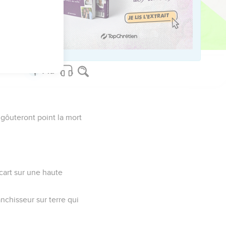
us sur www.editionsbiblio.fr
e gôuteront point la mort
’écart sur une haute
nchisseur sur terre qui