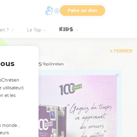
Faire un don
, qu’il soit rejeté par
ien ?
Le Top
il ressuscite trois jours
hes.
ière de moi, Satan, car
nous
 qu’il renonce à lui-
opChrétien
utilisateur)
use de moi et de
n et les
:
 du monde…
n adultère et
eurs.
de son Père avec les