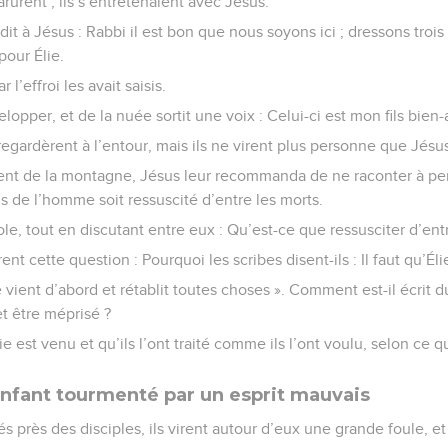
arurent ; ils s’entretenaient avec Jésus.
t dit à Jésus : Rabbi il est bon que nous soyons ici ; dressons trois
our Élie.
r l’effroi les avait saisis.
lopper, et de la nuée sortit une voix : Celui-ci est mon fils bien
 regardèrent à l’entour, mais ils ne virent plus personne que Jésu
nt de la montagne, Jésus leur recommanda de ne raconter à per
ls de l’homme soit ressuscité d’entre les morts.
role, tout en discutant entre eux : Qu’est-ce que ressusciter d’ent
rent cette question : Pourquoi les scribes disent-ils : Il faut qu’Él
lie vient d’abord et rétablit toutes choses ». Comment est-il écrit 
et être méprisé ?
e est venu et qu’ils l’ont traité comme ils l’ont voulu, selon ce qui
enfant tourmenté par un esprit mauvais
vés près des disciples, ils virent autour d’eux une grande foule, e