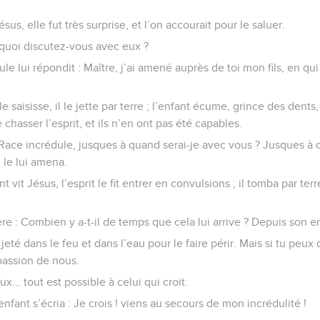
sus, elle fut très surprise, et l’on accourait pour le saluer.
 quoi discutez-vous avec eux ?
e lui répondit : Maître, j’ai amené auprès de toi mon fils, en qui
le saisisse, il le jette par terre ; l’enfant écume, grince des dents,
e chasser l’esprit, et ils n’en ont pas été capables.
 Race incrédule, jusques à quand serai-je avec vous ? Jusques à
 le lui amena.
t vit Jésus, l’esprit le fit entrer en convulsions ; il tomba par terr
 : Combien y a-t-il de temps que cela lui arrive ? Depuis son enf
a jeté dans le feu et dans l’eau pour le faire périr. Mais si tu peu
passion de nous.
eux... tout est possible à celui qui croit.
enfant s’écria : Je crois ! viens au secours de mon incrédulité !