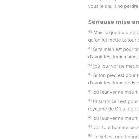
vous le dis, il ne perd
Sérieuse mise e
42
Mais si quelqu’un éta
qu’on lui mette autour 
43
Si ta main est pour t
d’avoir les deux mains e
44
[où leur ver ne meurt 
45
Si ton pied est pour 
d’avoir les deux pieds e
46
où leur ver ne meurt 
47
Et si ton œil est pou
royaume de Dieu, que d
48
où leur ver ne meurt 
49
Car tout homme sera 
50
Le sel est une bonne 