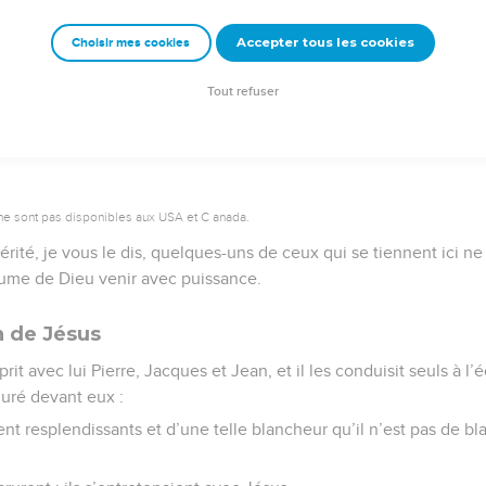
Accepter tous les cookies
Choisir mes cookies
e – Bibli’O, 1978, avec autorisation. Pour vous procurer une Bible imprimée, rendez-vo
Tout refuser
ne sont pas disponibles aux USA et C anada.
 vérité, je vous le dis, quelques-uns de ceux qui se tiennent ici n
aume de Dieu venir avec puissance.
n de Jésus
prit avec lui Pierre, Jacques et Jean, et il les conduisit seuls à l
guré devant eux :
t resplendissants et d’une telle blancheur qu’il n’est pas de bla