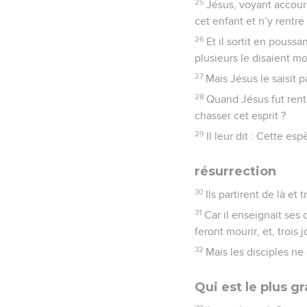
25
Jésus, voyant accourir
cet enfant et n’y rentre
26
Et il sortit en pouss
plusieurs le disaient mo
27
Mais Jésus le saisit pa
28
Quand Jésus fut rentr
chasser cet esprit ?
29
Il leur dit : Cette es
résurrection
30
Ils partirent de là et
31
Car il enseignait ses 
feront mourir, et, trois 
32
Mais les disciples ne
Qui est le plus g