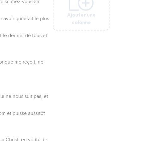
i discutiez-vous en
Ajouter une
Ajouter une
Ajouter une
Ajouter une
Ajouter une
savoir qui était le plus
colonne
colonne
colonne
colonne
colonne
it le dernier de tous et
onque me reçoit, ne
i ne nous suit pas, et
om et puisse aussitôt
 Christ, en vérité, je