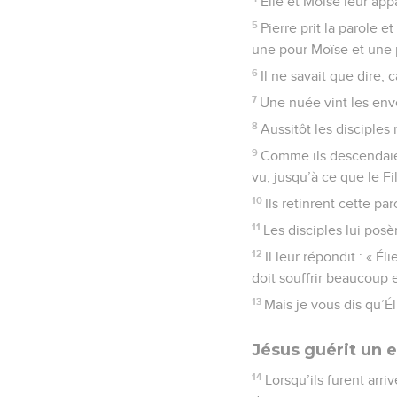
Élie et Moïse leur app
5
Pierre prit la parole e
une pour Moïse et une p
6
Il ne savait que dire, ca
7
Une nuée vint les enve
8
Aussitôt les disciples
9
Comme ils descendaie
vu, jusqu’à ce que le Fi
10
Ils retinrent cette pa
11
Les disciples lui posè
12
Il leur répondit : « É
doit souffrir beaucoup 
13
Mais je vous dis qu’Éli
Jésus guérit un 
14
Lorsqu’ils furent arri