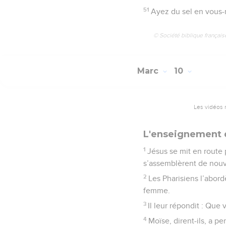
51
Ayez du sel en vous-
© Société biblique français
Marc
10
Les vidéos 
L'enseignement d
1
Jésus se mit en route 
s’assemblèrent de nouve
2
Les Pharisiens l’abord
femme.
3
Il leur répondit : Qu
4
Moïse, dirent-ils, a p