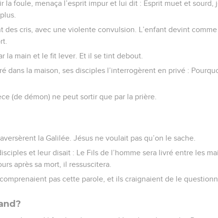
 la foule, menaça l’esprit impur et lui dit : Esprit muet et sourd, 
 plus.
ant des cris, avec une violente convulsion. L’enfant devint comme
rt.
r la main et le fit lever. Et il se tint debout.
é dans la maison, ses disciples l’interrogèrent en privé : Pourq
pèce (de démon) ne peut sortir que par la prière.
 traversèrent la Galilée. Jésus ne voulait pas qu’on le sache.
disciples et leur disait : Le Fils de l’homme sera livré entre les m
jours après sa mort, il ressuscitera.
 comprenaient pas cette parole, et ils craignaient de le questionn
rand?