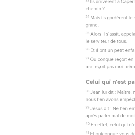
33
Ils arrivèrent à Cape
chemin ?
34
Mais ils gardèrent le 
grand.
35
Alors il s’assit, appe
le serviteur de tous.
36
Et il prit un petit enf
37
Quiconque reçoit en 
me reçoit pas moi-même
Celui qui n'est p
38
Jean lui dit : Maîtr
nous l’en avons empêché
39
Jésus dit : Ne l’en e
après parler mal de moi
40
En effet, celui qui n
41
Et quiconque vous do