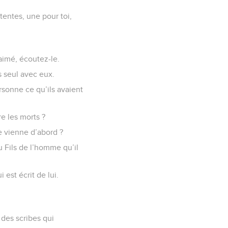
 tentes, une pour toi,
-aimé, écoutez-le.
s seul avec eux.
sonne ce qu’ils avaient
re les morts ?
ie vienne d’abord ?
du Fils de l’homme qu’il
 est écrit de lui.
t des scribes qui