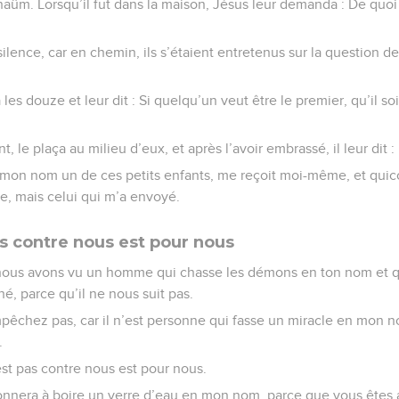
rnaüm. Lorsqu’il fut dans la maison, Jésus leur demanda : De quo
silence, car en chemin, ils s’étaient entretenus sur la question de 
la les douze et leur dit : Si quelqu’un veut être le premier, qu’il so
ant, le plaça au milieu d’eux, et après l’avoir embrassé, il leur dit :
mon nom un de ces petits enfants, me reçoit moi-même, et quic
, mais celui qui m’a envoyé.
as contre nous est pour nous
e, nous avons vu un homme qui chasse les démons en ton nom et qu
, parce qu’il ne nous suit pas.
mpêchez pas, car il n’est personne qui fasse un miracle en mon n
.
’est pas contre nous est pour nous.
nnera à boire un verre d’eau en mon nom, parce que vous êtes au