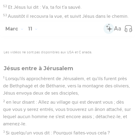
52
Et Jésus lui dit : Va, ta foi t'a sauvé.
53
Aussitôt il recouvra la vue, et suivit Jésus dans le chemin.
Marc
11
Les vidéos ne sont pas disponibles aux USA et C anada.
Jésus entre à Jérusalem
1
Lorsqu'ils approchèrent de Jérusalem, et qu'ils furent près
de Bethphagé et de Béthanie, vers la montagne des oliviers,
Jésus envoya deux de ses disciples,
2
en leur disant : Allez au village qui est devant vous ; dès
que vous y serez entrés, vous trouverez un ânon attaché, sur
lequel aucun homme ne s'est encore assis ; détachez-le, et
amenez-le.
3
Si quelqu'un vous dit : Pourquoi faites-vous cela ?