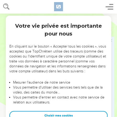
31
Alors il commença à leur apprendre qu'il fallait que le Fils
de l'homme souffrît beaucoup, qu'il fût rejeté par les anciens,
par les principaux sacrificateurs et par les scribes, qu'il fût
Segond 1910
mis à mort, et qu'il ressuscitât trois jours après.
Votre vie privée est importante
Marc
8
32
Il leur disait ces choses ouvertement. Et Pierre, l'ayant pris
pour nous
à part, se mit à le reprendre.
33
Mais Jésus, se retournant et regardant ses disciples,
En cliquant sur le bouton « Accepter tous les cookies », vous
réprimanda Pierre, et dit : Arrière de moi, Satan ! car tu ne
acceptez que TopChrétien utilise des traceurs (comme des
cookies ou l'identifiant unique de votre compte utilisateur) et
conçois pas les choses de Dieu, tu n'as que des pensées
traite vos données à caractère personnel (comme vos
humaines.
données de navigation et les informations renseignées dans
34
Puis, ayant appelé la foule avec ses disciples, il leur dit : Si
votre compte utilisateur) dans les buts suivants :
quelqu'un veut venir après moi, qu'il renonce à lui-même,
Mesurer l'audience de notre service
qu'il se charge de sa croix, et qu'il me suive.
Vous permettre d'utiliser des services tiers tels que de la
35
Car celui qui voudra sauver sa vie la perdra, mais celui qui
vidéo, des cartes du monde…
Vous permettre d'entrer en contact avec notre service de
perdra sa vie à cause de moi et de la bonne nouvelle la
relation aux utilisateurs.
sauvera.
36
Et que sert-il à un homme de gagner tout le monde, s'il
Choisir mes cookies