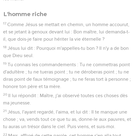
L'homme riche
17
Comme Jésus se mettait en chemin, un homme accourut,
et se jetant à genoux devant lui : Bon maître, lui demanda-t-
il, que dois-je faire pour hériter la vie éternelle ?
18
Jésus lui dit : Pourquoi m'appelles-tu bon ? Il n'y a de bon
que Dieu seul.
19
Tu connais les commandements : Tu ne commettras point
d'adultère ; tu ne tueras point ; tu ne déroberas point ; tu ne
diras point de faux témoignage ; tu ne feras tort à personne ;
honore ton père et ta mère.
20
Il lui répondit : Maître, j'ai observé toutes ces choses dès
ma jeunesse.
21
Jésus, l'ayant regardé, l'aima, et lui dit : Il te manque une
chose ; va, vends tout ce que tu as, donne-le aux pauvres, et
tu auras un trésor dans le ciel. Puis viens, et suis-moi.
22
Mais, affligé de cette parole, cet homme s'en alla tout