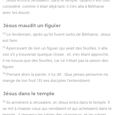
Jésus entra à Jérusalem, dans le temple. Quand il eut tout
considéré, comme il était déjà tard, il s'en alla à Béthanie
avec les douze.
Jésus maudit un figuier
12
Le lendemain, après qu'ils furent sortis de Béthanie, Jésus
eut faim.
13
Apercevant de loin un figuier qui avait des feuilles, il alla
voir s'il y trouverait quelque chose ; et, s'en étant approché,
il ne trouva que des feuilles, car ce n'était pas la saison des
figues.
14
Prenant alors la parole, il lui dit : Que jamais personne ne
mange de ton fruit ! Et ses disciples l'entendirent.
Jésus dans le temple
15
Ils arrivèrent à Jérusalem, et Jésus entra dans le temple. Il
se mit à chasser ceux qui vendaient et qui achetaient dans le
temple ; il renversa les tables des changeurs, et les sièges