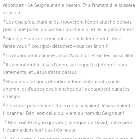
répondez : Le Seigneur en a besoin. Et à l'instant il le laissera
venir ici.
4
Les disciples, étant allés, trouvèrent l'ânon attaché dehors
près d'une porte, au contour du chemin, et ils le détachèrent.
5
Quelques-uns de ceux qui étaient là leur dirent : Que
faites-vous ? pourquoi détachez-vous cet ânon ?
6
Ils répondirent comme Jésus l'avait dit. Et on les laissa aller.
7
Ils amenèrent à Jésus l'ânon, sur lequel ils jetèrent leurs
vêtements, et Jésus s'assit dessus.
8
Beaucoup de gens étendirent leurs vêtements sur le
chemin, et d'autres des branches qu'ils coupèrent dans les
champs.
9
Ceux qui précédaient et ceux qui suivaient Jésus criaient :
Hosanna ! Béni soit celui qui vient au nom du Seigneur !
10
Béni soit le règne qui vient, le règne de David, notre père !
Hosanna dans les lieux très hauts !
11