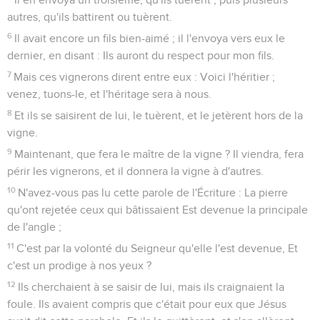
autres, qu'ils battirent ou tuèrent.
6
Il avait encore un fils bien-aimé ; il l'envoya vers eux le
dernier, en disant : Ils auront du respect pour mon fils.
7
Mais ces vignerons dirent entre eux : Voici l'héritier ;
venez, tuons-le, et l'héritage sera à nous.
8
Et ils se saisirent de lui, le tuèrent, et le jetèrent hors de la
vigne.
9
Maintenant, que fera le maître de la vigne ? Il viendra, fera
périr les vignerons, et il donnera la vigne à d'autres.
10
N'avez-vous pas lu cette parole de l'Écriture : La pierre
qu'ont rejetée ceux qui bâtissaient Est devenue la principale
de l'angle ;
11
C'est par la volonté du Seigneur qu'elle l'est devenue, Et
c'est un prodige à nos yeux ?
12
Ils cherchaient à se saisir de lui, mais ils craignaient la
foule. Ils avaient compris que c'était pour eux que Jésus