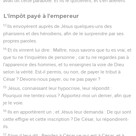
avait dit cette parabole. Et ils le quittèrent, et s'en allèrent.
L'impôt payé à l'empereur
13
Ils envoyèrent auprès de Jésus quelques-uns des
pharisiens et des hérodiens, afin de le surprendre par ses
propres paroles.
14
Et ils vinrent lui dire : Maître, nous savons que tu es vrai, et
que tu ne t'inquiètes de personne ; car tu ne regardes pas à
l'apparence des hommes, et tu enseignes la voie de Dieu
selon la vérité. Est-il permis, ou non, de payer le tribut à
César ? Devons-nous payer, ou ne pas payer ?
15
Jésus, connaissant leur hypocrisie, leur répondit :
Pourquoi me tentez-vous ? Apportez-moi un denier, afin que
je le voie.
16
Ils en apportèrent un ; et Jésus leur demanda : De qui sont
cette effigie et cette inscription ? De César, lui répondirent-
ils.
17
Alors il leur dit : Rendez à César ce qui est à César, et à