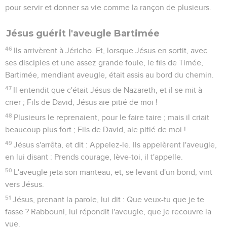
pour servir et donner sa vie comme la rançon de plusieurs.
Jésus guérit l'aveugle Bartimée
46
Ils arrivèrent à Jéricho. Et, lorsque Jésus en sortit, avec
ses disciples et une assez grande foule, le fils de Timée,
Bartimée, mendiant aveugle, était assis au bord du chemin.
47
Il entendit que c'était Jésus de Nazareth, et il se mit à
crier ; Fils de David, Jésus aie pitié de moi !
48
Plusieurs le reprenaient, pour le faire taire ; mais il criait
beaucoup plus fort ; Fils de David, aie pitié de moi !
49
Jésus s'arrêta, et dit : Appelez-le. Ils appelèrent l'aveugle,
en lui disant : Prends courage, lève-toi, il t'appelle.
50
L'aveugle jeta son manteau, et, se levant d'un bond, vint
vers Jésus.
51
Jésus, prenant la parole, lui dit : Que veux-tu que je te
fasse ? Rabbouni, lui répondit l'aveugle, que je recouvre la
vue.