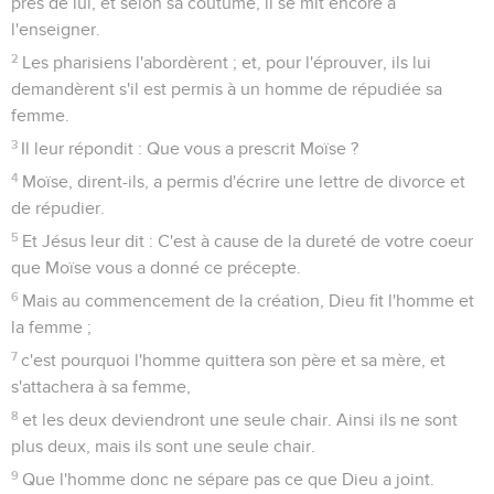
près de lui, et selon sa coutume, il se mit encore à
l'enseigner.
2
Les pharisiens l'abordèrent ; et, pour l'éprouver, ils lui
demandèrent s'il est permis à un homme de répudiée sa
femme.
3
Il leur répondit : Que vous a prescrit Moïse ?
4
Moïse, dirent-ils, a permis d'écrire une lettre de divorce et
de répudier.
5
Et Jésus leur dit : C'est à cause de la dureté de votre coeur
que Moïse vous a donné ce précepte.
6
Mais au commencement de la création, Dieu fit l'homme et
la femme ;
7
c'est pourquoi l'homme quittera son père et sa mère, et
s'attachera à sa femme,
8
et les deux deviendront une seule chair. Ainsi ils ne sont
plus deux, mais ils sont une seule chair.
9
Que l'homme donc ne sépare pas ce que Dieu a joint.