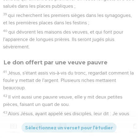
salués dans les places publiques ;
39
qui recherchent les premiers sièges dans les synagogues,
et les premières places dans les festins ;
40
qui dévorent les maisons des veuves, et qui font pour
l'apparence de longues prières. Ils seront jugés plus
sévèrement.
Le don offert par une veuve pauvre
41
Jésus, s'étant assis vis-à-vis du tronc, regardait comment la
foule y mettait de l'argent. Plusieurs riches mettaient
beaucoup.
42
Il vint aussi une pauvre veuve, elle y mit deux petites
pièces, faisant un quart de sou.
43
Alors Jésus, ayant appelé ses disciples, leur dit : Je vous
le dis en vérité, cette pauvre veuve a donné plus qu'aucun
de ceux qui ont mis dans le tronc ;
Contenus
Versions
Commentaires
Strong
Dictionnaire
44
car tous ont mis de leur superflu, mais elle a mis de son