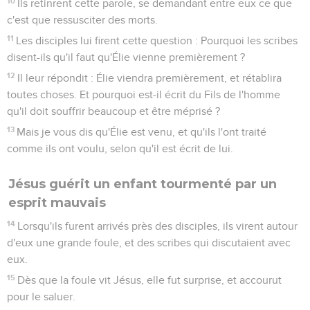
10
Ils retinrent cette parole, se demandant entre eux ce que
c'est que ressusciter des morts.
11
Les disciples lui firent cette question : Pourquoi les scribes
disent-ils qu'il faut qu'Élie vienne premièrement ?
12
Il leur répondit : Élie viendra premièrement, et rétablira
toutes choses. Et pourquoi est-il écrit du Fils de l'homme
qu'il doit souffrir beaucoup et être méprisé ?
13
Mais je vous dis qu'Élie est venu, et qu'ils l'ont traité
comme ils ont voulu, selon qu'il est écrit de lui.
Jésus guérit un enfant tourmenté par un
esprit mauvais
14
Lorsqu'ils furent arrivés près des disciples, ils virent autour
d'eux une grande foule, et des scribes qui discutaient avec
eux.
15
Dès que la foule vit Jésus, elle fut surprise, et accourut
pour le saluer.