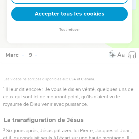
perd son âme ?
37
Que donnerait un homme en échange de son âme ?
Accepter tous les cookies
38
Car quiconque aura honte de moi et de mes paroles au
milieu de cette génération adultère et pécheresse, le Fils de
Tout refuser
l'homme aura aussi honte de lui, quand il viendra dans la
gloire de son Père, avec les saints anges.
Marc
9
Les vidéos ne sont pas disponibles aux USA et C anada.
1
Il leur dit encore : Je vous le dis en vérité, quelques-uns de
ceux qui sont ici ne mourront point, qu'ils n'aient vu le
royaume de Dieu venir avec puissance.
La transfiguration de Jésus
2
Six jours après, Jésus prit avec lui Pierre, Jacques et Jean,
et il les conduisit seuls à l'écart sur une haute montagne. Il