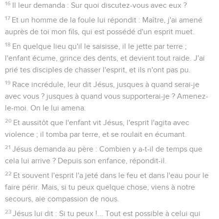
16
Il leur demanda : Sur quoi discutez-vous avec eux ?
17
Et un homme de la foule lui répondit : Maître, j'ai amené
auprès de toi mon fils, qui est possédé d'un esprit muet.
18
En quelque lieu qu'il le saisisse, il le jette par terre ;
l'enfant écume, grince des dents, et devient tout raide. J'ai
prié tes disciples de chasser l'esprit, et ils n'ont pas pu.
19
Race incrédule, leur dit Jésus, jusques à quand serai-je
avec vous ? jusques à quand vous supporterai-je ? Amenez-
le-moi. On le lui amena.
20
Et aussitôt que l'enfant vit Jésus, l'esprit l'agita avec
violence ; il tomba par terre, et se roulait en écumant.
21
Jésus demanda au père : Combien y a-t-il de temps que
cela lui arrive ? Depuis son enfance, répondit-il.
22
Et souvent l'esprit l'a jeté dans le feu et dans l'eau pour le
faire périr. Mais, si tu peux quelque chose, viens à notre
secours, aie compassion de nous.
23
Jésus lui dit : Si tu peux !... Tout est possible à celui qui