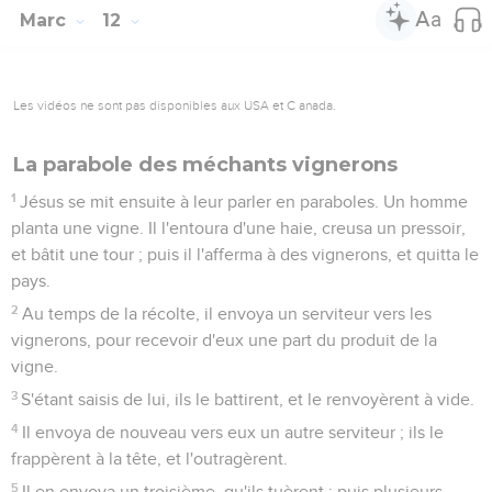
Marc
12
Les vidéos ne sont pas disponibles aux USA et C anada.
La parabole des méchants vignerons
1
Jésus se mit ensuite à leur parler en paraboles. Un homme
planta une vigne. Il l'entoura d'une haie, creusa un pressoir,
et bâtit une tour ; puis il l'afferma à des vignerons, et quitta le
pays.
2
Au temps de la récolte, il envoya un serviteur vers les
vignerons, pour recevoir d'eux une part du produit de la
vigne.
3
S'étant saisis de lui, ils le battirent, et le renvoyèrent à vide.
4
Il envoya de nouveau vers eux un autre serviteur ; ils le
frappèrent à la tête, et l'outragèrent.
5
Il en envoya un troisième, qu'ils tuèrent ; puis plusieurs