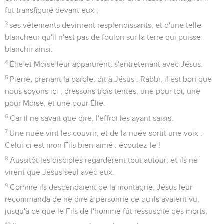
fut transfiguré devant eux ;
3
ses vêtements devinrent resplendissants, et d'une telle
blancheur qu'il n'est pas de foulon sur la terre qui puisse
blanchir ainsi.
4
Élie et Moïse leur apparurent, s'entretenant avec Jésus.
5
Pierre, prenant la parole, dit à Jésus : Rabbi, il est bon que
nous soyons ici ; dressons trois tentes, une pour toi, une
pour Moïse, et une pour Élie.
6
Car il ne savait que dire, l'effroi les ayant saisis.
7
Une nuée vint les couvrir, et de la nuée sortit une voix :
Celui-ci est mon Fils bien-aimé : écoutez-le !
8
Aussitôt les disciples regardèrent tout autour, et ils ne
virent que Jésus seul avec eux.
9
Comme ils descendaient de la montagne, Jésus leur
recommanda de ne dire à personne ce qu'ils avaient vu,
jusqu'à ce que le Fils de l'homme fût ressuscité des morts.