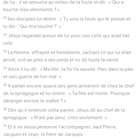
de lui ; il se retourna au milieu de la foule et dit : « Qui a
touché mes vêtements ? »
31
Ses disciples lui dirent : « Tu vois la foule qui te presse et
tu dis : ‘Qui m'a touché ?’ »
32
Jésus regardait autour de lui pour voir celle qui avait fait
cela.
33
La femme, effrayée et tremblante, sachant ce qui lui était
arrivé, vint se jeter à ses pieds et lui dit toute la vérité.
34
Alors il lui dit : « Ma fille, ta foi t'a sauvée. Pars dans la paix
et sois guérie de ton mal. »
35
Il parlait encore quand des gens arrivèrent de chez le chef
de la synagogue et lui dirent : « Ta fille est morte. Pourquoi
déranger encore le maître ? »
36
Dès qu’il entendit cette parole, Jésus dit au chef de la
synagogue : « N’aie pas peur, crois seulement. »
37
Et il ne laissa personne l'accompagner, sauf Pierre,
Jacques et Jean, le frère de Jacques.