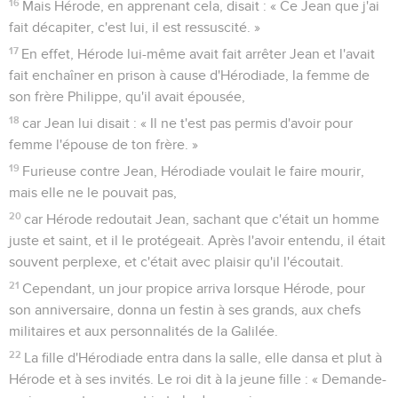
16
Mais Hérode, en apprenant cela, disait : « Ce Jean que j'ai
fait décapiter, c'est lui, il est ressuscité. »
17
En effet, Hérode lui-même avait fait arrêter Jean et l'avait
fait enchaîner en prison à cause d'Hérodiade, la femme de
son frère Philippe, qu'il avait épousée,
18
car Jean lui disait : « Il ne t'est pas permis d'avoir pour
femme l'épouse de ton frère. »
19
Furieuse contre Jean, Hérodiade voulait le faire mourir,
mais elle ne le pouvait pas,
20
car Hérode redoutait Jean, sachant que c'était un homme
juste et saint, et il le protégeait. Après l'avoir entendu, il était
souvent perplexe, et c'était avec plaisir qu'il l'écoutait.
21
Cependant, un jour propice arriva lorsque Hérode, pour
son anniversaire, donna un festin à ses grands, aux chefs
militaires et aux personnalités de la Galilée.
22
La fille d'Hérodiade entra dans la salle, elle dansa et plut à
Hérode et à ses invités. Le roi dit à la jeune fille : « Demande-