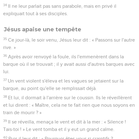
34
Il ne leur parlait pas sans parabole, mais en privé il
expliquait tout à ses disciples.
Jésus apaise une tempête
35
Ce jour-là, le soir venu, Jésus leur dit : « Passons sur l'autre
rive. »
36
Après avoir renvoyé la foule, ils l'emmenèrent dans la
barque où il se trouvait ; il y avait aussi d'autres barques avec
lui.
37
Un vent violent s'éleva et les vagues se jetaient sur la
barque, au point qu'elle se remplissait déjà.
38
Et lui, il dormait à l'arrière sur le coussin. Ils le réveillèrent
et lui dirent : « Maître, cela ne te fait rien que nous soyons en
train de mourir ? »
39
Il se réveilla, menaça le vent et dit à la mer : « Silence !
Tais-toi ! » Le vent tomba et il y eut un grand calme.
40
Puis il leur dit : « Pourquoi êtes-vous si craintifs ?