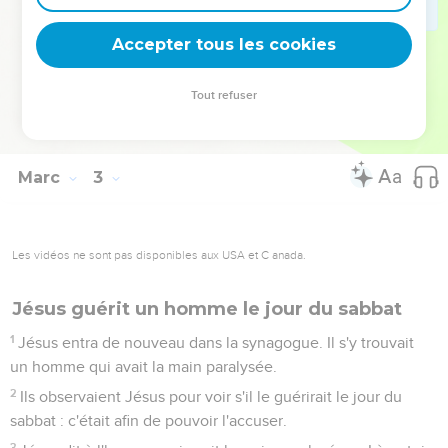
permis qu'aux prêtres de manger et en a même donné à ses
compagnons ! »
Accepter tous les cookies
27
Puis il leur dit : « Le sabbat a été fait pour l'homme, et non
l'homme pour le sabbat,
Tout refuser
28
de sorte que le Fils de l'homme est le Seigneur même du
sabbat. »
Marc
3
Les vidéos ne sont pas disponibles aux USA et C anada.
Jésus guérit un homme le jour du sabbat
1
Jésus entra de nouveau dans la synagogue. Il s'y trouvait
un homme qui avait la main paralysée.
2
Ils observaient Jésus pour voir s'il le guérirait le jour du
sabbat : c'était afin de pouvoir l'accuser.
3