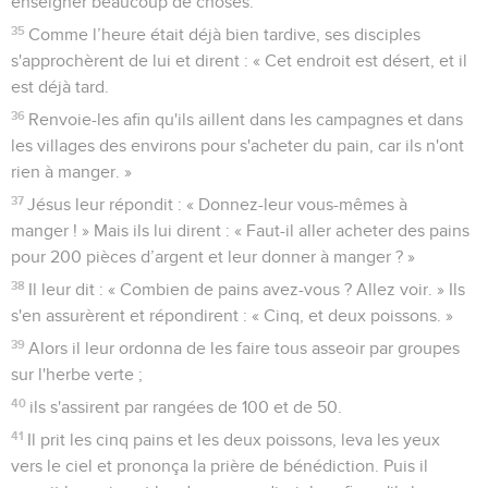
enseigner beaucoup de choses.
35
Comme l’heure était déjà bien tardive, ses disciples
s'approchèrent de lui et dirent : « Cet endroit est désert, et il
est déjà tard.
36
Renvoie-les afin qu'ils aillent dans les campagnes et dans
les villages des environs pour s'acheter du pain, car ils n'ont
rien à manger. »
37
Jésus leur répondit : « Donnez-leur vous-mêmes à
manger ! » Mais ils lui dirent : « Faut-il aller acheter des pains
pour 200 pièces d’argent et leur donner à manger ? »
38
Il leur dit : « Combien de pains avez-vous ? Allez voir. » Ils
s'en assurèrent et répondirent : « Cinq, et deux poissons. »
39
Alors il leur ordonna de les faire tous asseoir par groupes
sur l'herbe verte ;
40
ils s'assirent par rangées de 100 et de 50.
41
Il prit les cinq pains et les deux poissons, leva les yeux
vers le ciel et prononça la prière de bénédiction. Puis il