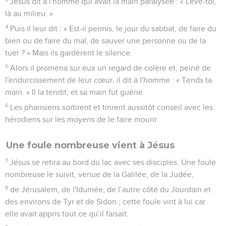
Jésus dit à l'homme qui avait la main paralysée : « Lève-toi,
là au milieu. »
4
Puis il leur dit : « Est-il permis, le jour du sabbat, de faire du
bien ou de faire du mal, de sauver une personne ou de la
tuer ? » Mais ils gardèrent le silence.
5
Alors il promena sur eux un regard de colère et, peiné de
l'endurcissement de leur cœur, il dit à l'homme : « Tends ta
main. » Il la tendit, et sa main fut guérie.
6
Les pharisiens sortirent et tinrent aussitôt conseil avec les
hérodiens sur les moyens de le faire mourir.
Une foule nombreuse vient à Jésus
7
Jésus se retira au bord du lac avec ses disciples. Une foule
nombreuse le suivit, venue de la Galilée, de la Judée,
8
de Jérusalem, de l'Idumée, de l’autre côté du Jourdain et
des environs de Tyr et de Sidon ; cette foule vint à lui car
elle avait appris tout ce qu’il faisait.