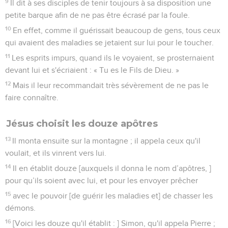
9
Il dit à ses disciples de tenir toujours à sa disposition une
petite barque afin de ne pas être écrasé par la foule.
10
En effet, comme il guérissait beaucoup de gens, tous ceux
qui avaient des maladies se jetaient sur lui pour le toucher.
11
Les esprits impurs, quand ils le voyaient, se prosternaient
devant lui et s'écriaient : « Tu es le Fils de Dieu. »
12
Mais il leur recommandait très sévèrement de ne pas le
faire connaître.
Jésus choisit les douze apôtres
13
Il monta ensuite sur la montagne ; il appela ceux qu'il
voulait, et ils vinrent vers lui.
14
Il en établit douze [auxquels il donna le nom d’apôtres, ]
pour qu’ils soient avec lui, et pour les envoyer prêcher
15
avec le pouvoir [de guérir les maladies et] de chasser les
démons.
16
[Voici les douze qu'il établit : ] Simon, qu'il appela Pierre ;