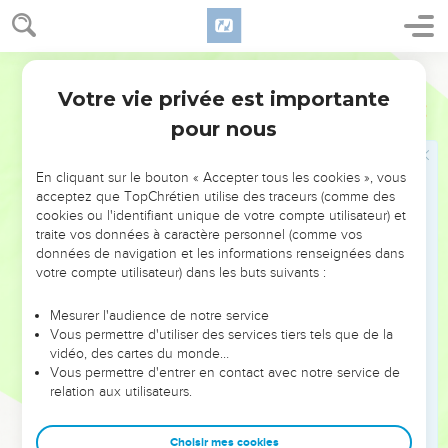
vieux, et la déchirure devient pire.
22
Et personne ne met du vin nouveau dans de vieilles
outres, sinon les outres éclatent, le vin coule et les outres
Segond 21
sont perdues ; mais [il faut mettre] le vin nouveau dans des
Votre vie privée est importante
Marc
2
outres neuves. »
pour nous
Jésus et le sabbat
En cliquant sur le bouton « Accepter tous les cookies », vous
23
Un jour de sabbat, Jésus traversait des champs de blé.
acceptez que TopChrétien utilise des traceurs (comme des
cookies ou l'identifiant unique de votre compte utilisateur) et
Tout en marchant, ses disciples se mirent à arracher des
traite vos données à caractère personnel (comme vos
épis.
données de navigation et les informations renseignées dans
24
Les pharisiens lui dirent : « Regarde ! Pourquoi font-ils ce
votre compte utilisateur) dans les buts suivants :
qui n'est pas permis pendant le sabbat ? »
Mesurer l'audience de notre service
25
Jésus leur répondit : « N'avez-vous jamais lu ce qu’a fait
Vous permettre d'utiliser des services tiers tels que de la
David, lorsqu'il a été dans le besoin et qu'il a eu faim, lui et
vidéo, des cartes du monde…
Vous permettre d'entrer en contact avec notre service de
ses compagnons ?
relation aux utilisateurs.
26
Il est entré dans la maison de Dieu, à l’époque du grand-
prêtre Abiathar, a mangé les pains consacrés qu'il n'est
Choisir mes cookies