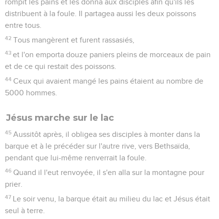
rompit les pains et les donna aux disciples afin qu'ils les
distribuent à la foule. Il partagea aussi les deux poissons
entre tous.
42
Tous mangèrent et furent rassasiés,
43
et l'on emporta douze paniers pleins de morceaux de pain
et de ce qui restait des poissons.
44
Ceux qui avaient mangé les pains étaient au nombre de
5000 hommes.
Jésus marche sur le lac
45
Aussitôt après, il obligea ses disciples à monter dans la
barque et à le précéder sur l'autre rive, vers Bethsaïda,
pendant que lui-même renverrait la foule.
46
Quand il l'eut renvoyée, il s'en alla sur la montagne pour
prier.
47
Le soir venu, la barque était au milieu du lac et Jésus était
seul à terre.