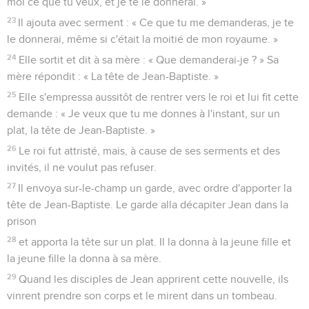
moi ce que tu veux, et je te le donnerai. »
23
Il ajouta avec serment : « Ce que tu me demanderas, je te
le donnerai, même si c'était la moitié de mon royaume. »
24
Elle sortit et dit à sa mère : « Que demanderai-je ? » Sa
mère répondit : « La tête de Jean-Baptiste. »
25
Elle s'empressa aussitôt de rentrer vers le roi et lui fit cette
demande : « Je veux que tu me donnes à l'instant, sur un
plat, la tête de Jean-Baptiste. »
26
Le roi fut attristé, mais, à cause de ses serments et des
invités, il ne voulut pas refuser.
27
Il envoya sur-le-champ un garde, avec ordre d'apporter la
tête de Jean-Baptiste. Le garde alla décapiter Jean dans la
prison
28
et apporta la tête sur un plat. Il la donna à la jeune fille et
la jeune fille la donna à sa mère.
29
Quand les disciples de Jean apprirent cette nouvelle, ils
vinrent prendre son corps et le mirent dans un tombeau.