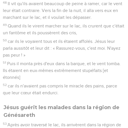
48
Il vit qu'ils avaient beaucoup de peine à ramer, car le vent
leur était contraire. Vers la fin de la nuit, il alla vers eux en
marchant sur le lac, et il voulait les dépasser.
49
Quand ils le virent marcher sur le lac, ils crurent que c'était
un fantôme et ils poussèrent des cris,
50
car ils le voyaient tous et ils étaient affolés. Jésus leur
parla aussitôt et leur dit : « Rassurez-vous, c'est moi. N'ayez
pas peur ! »
51
Puis il monta près d'eux dans la barque, et le vent tomba.
Ils étaient en eux-mêmes extrêmement stupéfaits [et
étonnés]
52
car ils n'avaient pas compris le miracle des pains, parce
que leur cœur était endurci.
Jésus guérit les malades dans la région de
Génésareth
53
Après avoir traversé le lac, ils arrivèrent dans la région de