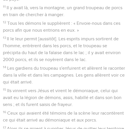
11
Il y avait là, vers la montagne, un grand troupeau de porcs
en train de chercher à manger.
12
Tous les démons le supplièrent : « Envoie-nous dans ces
porcs afin que nous entrions en eux. »
13
Il le leur permit [aussitôt]. Les esprits impurs sortirent de
l'homme, entrèrent dans les porcs, et le troupeau se
précipita du haut de la falaise dans le lac ; il y avait environ
2000 porcs, et ils se noyèrent dans le lac.
14
Les gardiens du troupeau s'enfuirent et allèrent le raconter
dans la ville et dans les campagnes. Les gens allèrent voir ce
qui était arrivé.
15
Ils vinrent vers Jésus et virent le démoniaque, celui qui
avait eu la légion de démons, assis, habillé et dans son bon
sens ; et ils furent saisis de frayeur.
16
Ceux qui avaient été témoins de la scène leur racontèrent
ce qui était arrivé au démoniaque et aux porcs.
17
Alors ils se mirent à supplier Jésus de quitter leur territoire.