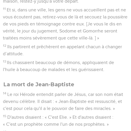
maison, restez-y jusqu'à votre départ.
11
Et si, dans une ville, les gens ne vous accueillent pas et ne
vous écoutent pas, retirez-vous de là et secouez la poussière
de vos pieds en témoignage contre eux. [Je vous le dis en
vérité, le jour du jugement, Sodome et Gomorrhe seront
traitées moins sévèrement que cette ville-là. ] »
12
Ils partirent et prêchèrent en appelant chacun à changer
d’attitude.
13
Ils chassaient beaucoup de démons, appliquaient de
l'huile à beaucoup de malades et les guérissaient.
La mort de Jean-Baptiste
14
Le roi Hérode entendit parler de Jésus, car son nom était
devenu célèbre. Il disait : « Jean-Baptiste est ressuscité, et
c'est pour cela qu'il a le pouvoir de faire des miracles. »
15
D'autres disaient : « C'est Elie. » Et d'autres disaient :
« C'est un prophète comme l'un de nos prophètes. »