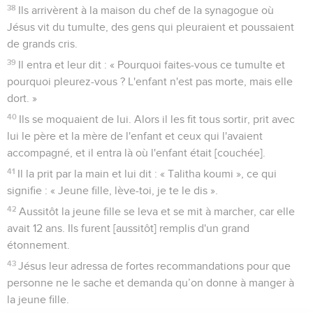
38
Ils arrivèrent à la maison du chef de la synagogue où
Jésus vit du tumulte, des gens qui pleuraient et poussaient
de grands cris.
39
Il entra et leur dit : « Pourquoi faites-vous ce tumulte et
pourquoi pleurez-vous ? L'enfant n'est pas morte, mais elle
dort. »
40
Ils se moquaient de lui. Alors il les fit tous sortir, prit avec
lui le père et la mère de l'enfant et ceux qui l'avaient
accompagné, et il entra là où l'enfant était [couchée].
41
Il la prit par la main et lui dit : « Talitha koumi », ce qui
signifie : « Jeune fille, lève-toi, je te le dis ».
42
Aussitôt la jeune fille se leva et se mit à marcher, car elle
avait 12 ans. Ils furent [aussitôt] remplis d'un grand
étonnement.
43
Jésus leur adressa de fortes recommandations pour que
personne ne le sache et demanda qu’on donne à manger à
la jeune fille.