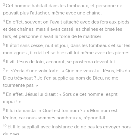
3
Cet homme habitait dans les tombeaux, et personne ne
pouvait plus l'attacher, même avec une chaîne.
4
En effet, souvent on l’avait attaché avec des fers aux pieds
et des chaînes, mais il avait cassé les chaînes et brisé les
fers, et personne n'avait la force de le maîtriser.
5
Il était sans cesse, nuit et jour, dans les tombeaux et sur les
montagnes ; il criait et se blessait lui-même avec des pierres.
6
Il vit Jésus de loin, accourut, se prosterna devant lui
7
et s'écria d'une voix forte : « Que me veux-tu, Jésus, Fils du
Dieu très-haut ? Je t'en supplie au nom de Dieu, ne me
tourmente pas. »
8
En effet, Jésus lui disait : « Sors de cet homme, esprit
impur ! »
9
Il lui demanda : « Quel est ton nom ? » « Mon nom est
légion, car nous sommes nombreux », répondit-il.
10
Et il le suppliait avec insistance de ne pas les envoyer hors
du pays.