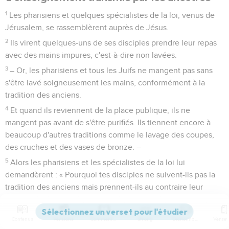
1
Les pharisiens et quelques spécialistes de la loi, venus de
Jérusalem, se rassemblèrent auprès de Jésus.
2
Ils virent quelques-uns de ses disciples prendre leur repas
avec des mains impures, c'est-à-dire non lavées.
3
– Or, les pharisiens et tous les Juifs ne mangent pas sans
s'être lavé soigneusement les mains, conformément à la
tradition des anciens.
4
Et quand ils reviennent de la place publique, ils ne
mangent pas avant de s'être purifiés. Ils tiennent encore à
beaucoup d'autres traditions comme le lavage des coupes,
des cruches et des vases de bronze. –
5
Alors les pharisiens et les spécialistes de la loi lui
demandèrent : « Pourquoi tes disciples ne suivent-ils pas la
tradition des anciens mais prennent-ils au contraire leur
repas avec des mains non lavées ? »
6
Jésus leur répondit : « Hypocrites, Esaïe a bien prophétisé
Contenus
Versions
Commentaires
Strong
Dictionnaire
sur vous, comme il est écrit : Ce peuple m'honore des lèvres,