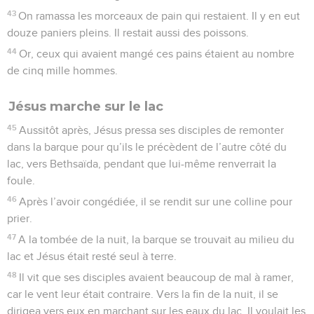
43
On ramassa les morceaux de pain qui restaient. Il y en eut
douze paniers pleins. Il restait aussi des poissons.
44
Or, ceux qui avaient mangé ces pains étaient au nombre
de cinq mille hommes.
Jésus marche sur le lac
45
Aussitôt après, Jésus pressa ses disciples de remonter
dans la barque pour qu’ils le précèdent de l’autre côté du
lac, vers Bethsaïda, pendant que lui-même renverrait la
foule.
46
Après l’avoir congédiée, il se rendit sur une colline pour
prier.
47
A la tombée de la nuit, la barque se trouvait au milieu du
lac et Jésus était resté seul à terre.
48
Il vit que ses disciples avaient beaucoup de mal à ramer,
car le vent leur était contraire. Vers la fin de la nuit, il se
dirigea vers eux en marchant sur les eaux du lac. Il voulait les