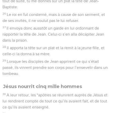
tout de suite, tu me donnes sur un plat la tête de Jean-
Baptiste.
26
Le roi en fut consterné, mais à cause de son serment, et
de ses invités, il ne voulut pas le lui refuser.
27
Il envoya donc aussitôt un garde en lui ordonnant de
rapporter la tête de Jean. Celui-ci s’en alla décapiter Jean
dans la prison.
28
Il apporta la tête sur un plat et la remit à la jeune fille, et
celle-ci la donna à sa mère.
29
Lorsque les disciples de Jean apprirent ce qui s’était
passé, ils vinrent prendre son corps pour l’ensevelir dans un
tombeau.
Jésus nourrit cinq mille hommes
30
A leur retour, les *apôtres se réunirent auprès de Jésus et
lui rendirent compte de tout ce qu’ils avaient fait, et de tout
ce qu’ils avaient enseigné.