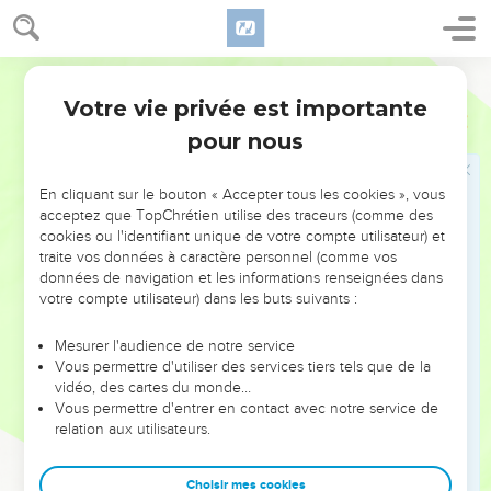
hommes, leurs péchés et les *blasphèmes qu’ils auront
prononcés.
Semeur
29
Mais si quelqu’un blasphème contre l’Esprit Saint, il ne lui
sera jamais pardonné : il portera éternellement la charge de
Votre vie privée est importante
Marc
3
ce péché.
pour nous
30
Jésus leur parla ainsi parce qu’ils disaient : « Il est sous
l’emprise d’un esprit mauvais. »
En cliquant sur le bouton « Accepter tous les cookies », vous
acceptez que TopChrétien utilise des traceurs (comme des
cookies ou l'identifiant unique de votre compte utilisateur) et
La mère et les frères de Jésus
traite vos données à caractère personnel (comme vos
31
données de navigation et les informations renseignées dans
La mère et les frères de Jésus arrivèrent. Ils se tinrent
votre compte utilisateur) dans les buts suivants :
dehors et envoyèrent quelqu’un l’appeler.
32
Beaucoup de monde était assis autour de lui. On vint lui
Mesurer l'audience de notre service
dire : —Ta mère, tes frères et tes sœurs sont dehors et te
Vous permettre d'utiliser des services tiers tels que de la
vidéo, des cartes du monde…
cherchent.
Vous permettre d'entrer en contact avec notre service de
33
Il répondit : —Qui sont ma mère et mes frères ?
relation aux utilisateurs.
34
Et, promenant les regards sur ceux qui étaient assis en
cercle autour de lui, il dit : —Voici ma mère et mes frères,
Choisir mes cookies