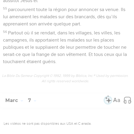
aussitôt Jésus et
55
parcoururent toute la région pour annoncer sa venue. Ils
lui amenaient les malades sur des brancards, dès qu’ils
apprenaient son arrivée quelque part.
56
Partout où il se rendait, dans les villages, les villes, les
campagnes, ils apportaient les malades sur les places
publiques et le suppliaient de leur permettre de toucher ne
serait-ce que la frange de son vêtement. Et tous ceux qui la
touchaient étaient guéris.
La Bible Du Semeur Copyright © 1992, 1999 by Biblica, Inc.® Used by permission.
All rights reserved worldwide.
Marc
7
Les vidéos ne sont pas disponibles aux USA et C anada.