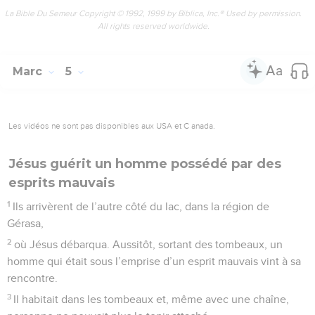
La Bible Du Semeur Copyright © 1992, 1999 by Biblica, Inc.® Used by permission.
All rights reserved worldwide.
Marc
5
Les vidéos ne sont pas disponibles aux USA et C anada.
Jésus guérit un homme possédé par des
esprits mauvais
1
Ils arrivèrent de l’autre côté du lac, dans la région de
Gérasa,
2
où Jésus débarqua. Aussitôt, sortant des tombeaux, un
homme qui était sous l’emprise d’un esprit mauvais vint à sa
rencontre.
3
Il habitait dans les tombeaux et, même avec une chaîne,