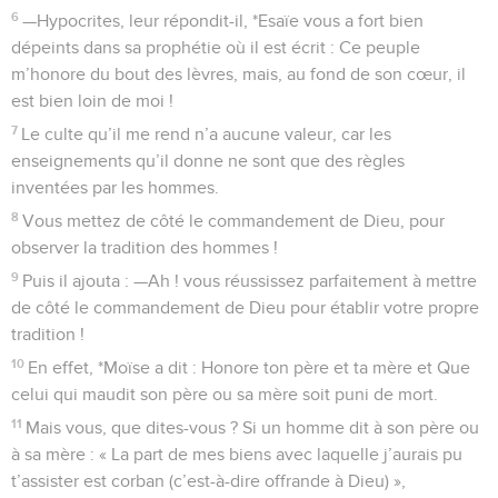
6
—Hypocrites, leur répondit-il, *Esaïe vous a fort bien
dépeints dans sa prophétie où il est écrit : Ce peuple
m’honore du bout des lèvres, mais, au fond de son cœur, il
est bien loin de moi !
7
Le culte qu’il me rend n’a aucune valeur, car les
enseignements qu’il donne ne sont que des règles
inventées par les hommes.
8
Vous mettez de côté le commandement de Dieu, pour
observer la tradition des hommes !
9
Puis il ajouta : —Ah ! vous réussissez parfaitement à mettre
de côté le commandement de Dieu pour établir votre propre
tradition !
10
En effet, *Moïse a dit : Honore ton père et ta mère et Que
celui qui maudit son père ou sa mère soit puni de mort.
11
Mais vous, que dites-vous ? Si un homme dit à son père ou
à sa mère : « La part de mes biens avec laquelle j’aurais pu
t’assister est corban (c’est-à-dire offrande à Dieu) »,