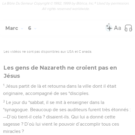
La Bible Du Semeur Copyright © 1992, 1999 by Biblica, Inc.® Used by permission.
All rights reserved worldwide.
Marc
6
Les vidéos ne sont pas disponibles aux USA et C anada.
Les gens de Nazareth ne croient pas en
Jésus
1
Jésus partit de là et retourna dans la ville dont il était
originaire, accompagné de ses *disciples.
2
Le jour du *sabbat, il se mit à enseigner dans la
*synagogue. Beaucoup de ses auditeurs furent très étonnés :
—D’où tient-il cela ? disaient-ils. Qui lui a donné cette
sagesse ? D’où lui vient le pouvoir d’accomplir tous ces
miracles ?