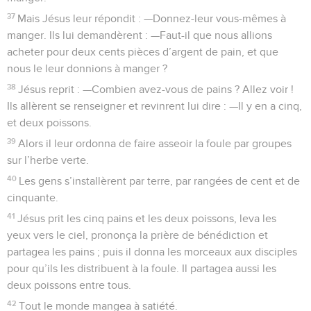
37
Mais Jésus leur répondit : —Donnez-leur vous-mêmes à
manger. Ils lui demandèrent : —Faut-il que nous allions
acheter pour deux cents pièces d’argent de pain, et que
nous le leur donnions à manger ?
38
Jésus reprit : —Combien avez-vous de pains ? Allez voir !
Ils allèrent se renseigner et revinrent lui dire : —Il y en a cinq,
et deux poissons.
39
Alors il leur ordonna de faire asseoir la foule par groupes
sur l’herbe verte.
40
Les gens s’installèrent par terre, par rangées de cent et de
cinquante.
41
Jésus prit les cinq pains et les deux poissons, leva les
yeux vers le ciel, prononça la prière de bénédiction et
partagea les pains ; puis il donna les morceaux aux disciples
pour qu’ils les distribuent à la foule. Il partagea aussi les
deux poissons entre tous.
42
Tout le monde mangea à satiété.