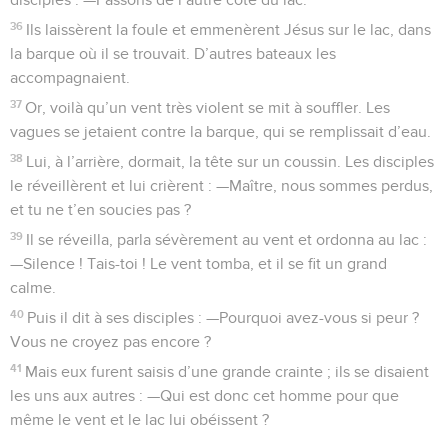
36
Ils laissèrent la foule et emmenèrent Jésus sur le lac, dans
la barque où il se trouvait. D’autres bateaux les
accompagnaient.
37
Or, voilà qu’un vent très violent se mit à souffler. Les
vagues se jetaient contre la barque, qui se remplissait d’eau.
38
Lui, à l’arrière, dormait, la tête sur un coussin. Les disciples
le réveillèrent et lui crièrent : —Maître, nous sommes perdus,
et tu ne t’en soucies pas ?
39
Il se réveilla, parla sévèrement au vent et ordonna au lac :
—Silence ! Tais-toi ! Le vent tomba, et il se fit un grand
calme.
40
Puis il dit à ses disciples : —Pourquoi avez-vous si peur ?
Vous ne croyez pas encore ?
41
Mais eux furent saisis d’une grande crainte ; ils se disaient
les uns aux autres : —Qui est donc cet homme pour que
même le vent et le lac lui obéissent ?