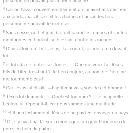
personne ne pouvait plus le tenir attaché.
4
Car on l’avait souvent enchaîné et on lui avait mis des fers
aux pieds, mais il cassait les chaînes et brisait les fers :
personne ne pouvait le maîtriser.
5
Sans cesse, nuit et jour, il errait parmi les tombes et sur les
montagnes en hurlant, se blessant contre les rochers.
6
D’aussi loin qu’il vit Jésus, il accourut, se prosterna devant
lui
7
et lui cria de toutes ses forces : —Que me veux-tu, Jésus,
Fils du Dieu très-haut ? Je t’en conjure, au nom de Dieu, ne
me tourmente pas !
8
Car Jésus lui disait : —Esprit mauvais, sors de cet homme !
9
Jésus lui demanda : —Quel est ton nom ? —Je m’appelle
Légion, lui répondit-il, car nous sommes une multitude.
10
Et il pria instamment Jésus de ne pas les renvoyer du pays.
11
Or, il y avait par là, sur la montagne, un grand troupeau de
porcs en train de paître.