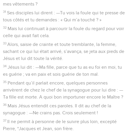
mes vêtements ?
31
Ses disciples lui dirent : —Tu vois la foule qui te presse de
tous côtés et tu demandes : « Qui m’a touché ? »
32
Mais lui continuait à parcourir la foule du regard pour voir
celle qui avait fait cela.
33
Alors, saisie de crainte et toute tremblante, la femme,
sachant ce qui lui était arrivé, s’avança, se jeta aux pieds de
Jésus et lui dit toute la vérité.
34
Jésus lui dit : —Ma fille, parce que tu as eu foi en moi, tu
es guérie ; va en paix et sois guérie de ton mal.
35
Pendant qu’il parlait encore, quelques personnes
arrivèrent de chez le chef de la synagogue pour lui dire : —
Ta fille est morte. A quoi bon importuner encore le Maître ?
36
Mais Jésus entendit ces paroles. Il dit au chef de la
synagogue : —Ne crains pas. Crois seulement !
37
Il ne permit à personne de le suivre plus loin, excepté
Pierre, *Jacques et Jean, son frère.