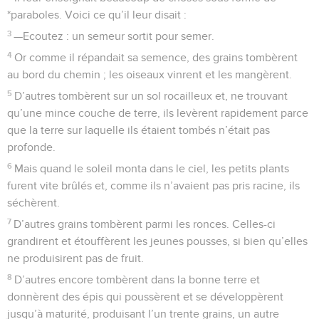
*paraboles. Voici ce qu’il leur disait :
3
—Ecoutez : un semeur sortit pour semer.
4
Or comme il répandait sa semence, des grains tombèrent
au bord du chemin ; les oiseaux vinrent et les mangèrent.
5
D’autres tombèrent sur un sol rocailleux et, ne trouvant
qu’une mince couche de terre, ils levèrent rapidement parce
que la terre sur laquelle ils étaient tombés n’était pas
profonde.
6
Mais quand le soleil monta dans le ciel, les petits plants
furent vite brûlés et, comme ils n’avaient pas pris racine, ils
séchèrent.
7
D’autres grains tombèrent parmi les ronces. Celles-ci
grandirent et étouffèrent les jeunes pousses, si bien qu’elles
ne produisirent pas de fruit.
8
D’autres encore tombèrent dans la bonne terre et
donnèrent des épis qui poussèrent et se développèrent
jusqu’à maturité, produisant l’un trente grains, un autre