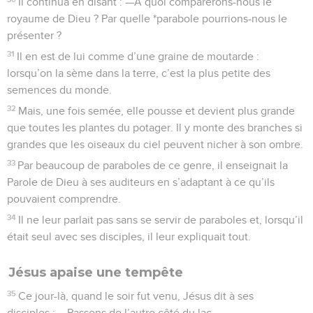
Il continua en disant : —A quoi comparerons-nous le
royaume de Dieu ? Par quelle *parabole pourrions-nous le
présenter ?
31
Il en est de lui comme d’une graine de moutarde :
lorsqu’on la sème dans la terre, c’est la plus petite des
semences du monde.
32
Mais, une fois semée, elle pousse et devient plus grande
que toutes les plantes du potager. Il y monte des branches si
grandes que les oiseaux du ciel peuvent nicher à son ombre.
33
Par beaucoup de paraboles de ce genre, il enseignait la
Parole de Dieu à ses auditeurs en s’adaptant à ce qu’ils
pouvaient comprendre.
34
Il ne leur parlait pas sans se servir de paraboles et, lorsqu’il
était seul avec ses disciples, il leur expliquait tout.
Jésus apaise une tempête
35
Ce jour-là, quand le soir fut venu, Jésus dit à ses
disciples : —Passons de l’autre côté du lac.