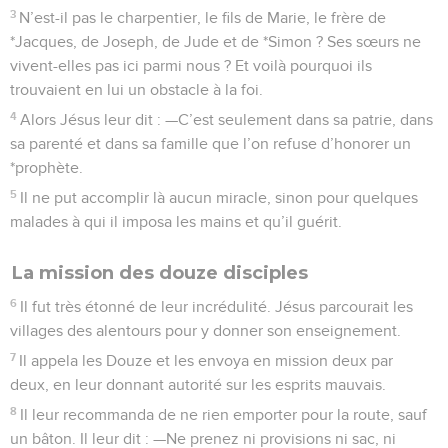
3
N’est-il pas le charpentier, le fils de Marie, le frère de
*Jacques, de Joseph, de Jude et de *Simon ? Ses sœurs ne
vivent-elles pas ici parmi nous ? Et voilà pourquoi ils
trouvaient en lui un obstacle à la foi.
4
Alors Jésus leur dit : —C’est seulement dans sa patrie, dans
sa parenté et dans sa famille que l’on refuse d’honorer un
*prophète.
5
Il ne put accomplir là aucun miracle, sinon pour quelques
malades à qui il imposa les mains et qu’il guérit.
La mission des douze disciples
6
Il fut très étonné de leur incrédulité. Jésus parcourait les
villages des alentours pour y donner son enseignement.
7
Il appela les Douze et les envoya en mission deux par
deux, en leur donnant autorité sur les esprits mauvais.
8
Il leur recommanda de ne rien emporter pour la route, sauf
un bâton. Il leur dit : —Ne prenez ni provisions ni sac, ni