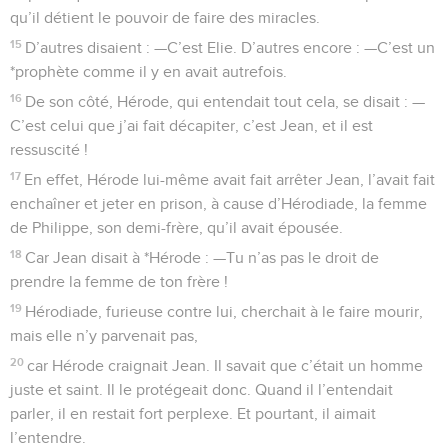
qu’il détient le pouvoir de faire des miracles.
15
D’autres disaient : —C’est Elie. D’autres encore : —C’est un
*prophète comme il y en avait autrefois.
16
De son côté, Hérode, qui entendait tout cela, se disait : —
C’est celui que j’ai fait décapiter, c’est Jean, et il est
ressuscité !
17
En effet, Hérode lui-même avait fait arrêter Jean, l’avait fait
enchaîner et jeter en prison, à cause d’Hérodiade, la femme
de Philippe, son demi-frère, qu’il avait épousée.
18
Car Jean disait à *Hérode : —Tu n’as pas le droit de
prendre la femme de ton frère !
19
Hérodiade, furieuse contre lui, cherchait à le faire mourir,
mais elle n’y parvenait pas,
20
car Hérode craignait Jean. Il savait que c’était un homme
juste et saint. Il le protégeait donc. Quand il l’entendait
parler, il en restait fort perplexe. Et pourtant, il aimait
l’entendre.