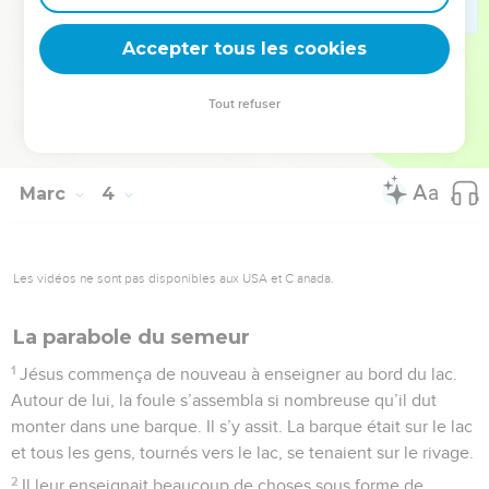
35
car celui qui fait la volonté de Dieu, celui-là est pour moi
Accepter tous les cookies
un frère, une sœur, ou une mère.
La Bible Du Semeur Copyright © 1992, 1999 by Biblica, Inc.® Used by permission.
Tout refuser
All rights reserved worldwide.
Marc
4
Les vidéos ne sont pas disponibles aux USA et C anada.
La parabole du semeur
1
Jésus commença de nouveau à enseigner au bord du lac.
Autour de lui, la foule s’assembla si nombreuse qu’il dut
monter dans une barque. Il s’y assit. La barque était sur le lac
et tous les gens, tournés vers le lac, se tenaient sur le rivage.
2
Il leur enseignait beaucoup de choses sous forme de