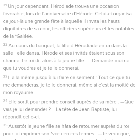
21
Un jour cependant, Hérodiade trouva une occasion
favorable, lors de l’anniversaire d’Hérode. Celui-ci organisa
ce jour-là une grande fête à laquelle il invita les hauts
dignitaires de sa cour, les officiers supérieurs et les notables
de la *Galilée.
22
Au cours du banquet, la fille d’Hérodiade entra dans la
salle : elle dansa, Hérode et ses invités étaient sous son
charme. Le roi dit alors à la jeune fille : —Demande-moi ce
que tu voudras et je te le donnerai.
23
Il alla même jusqu’à lui faire ce serment : Tout ce que tu
me demanderas, je te le donnerai, même si c’est la moitié de
mon royaume.
24
Elle sortit pour prendre conseil auprès de sa mère : —Que
vais-je lui demander ? —La tête de Jean-Baptiste, lui
répondit celle-ci.
25
Aussitôt la jeune fille se hâta de retourner auprès du roi
pour lui exprimer son *vœu en ces termes : —Je veux que,