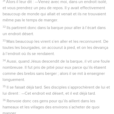
31
Alors il leur dit : —Venez avec moi, dans un endroit isolé,
et vous prendrez un peu de repos. Il y avait effectivement
beaucoup de monde qui allait et venait et ils ne trouvaient
même pas le temps de manger.
32
Ils partirent donc dans la barque pour aller à l’écart dans
un endroit désert.
33
Mais beaucoup les virent s’en aller et les reconnurent. De
toutes les bourgades, on accourut à pied, et on les devança
à l’endroit où ils se rendaient.
34
Aussi, quand Jésus descendit de la barque, il vit une foule
nombreuse. Il fut pris de pitié pour eux parce qu’ils étaient
comme des brebis sans berger ; alors il se mit à enseigner
longuement.
35
Il se faisait déjà tard. Ses disciples s’approchèrent de lui et
lui dirent : —Cet endroit est désert, et il est déjà tard.
36
Renvoie donc ces gens pour qu’ils aillent dans les
hameaux et les villages des environs s’acheter de quoi
manger.