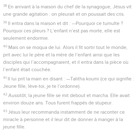
38
En arrivant à la maison du chef de la synagogue, Jésus vit
une grande agitation : on pleurait et on poussait des cris.
39
Il entra dans la maison et dit : —Pourquoi ce tumulte ?
Pourquoi ces pleurs ? L’enfant n’est pas morte, elle est
seulement endormie.
40
Mais on se moqua de lui. Alors il fit sortir tout le monde,
prit avec lui le père et la mère de l’enfant ainsi que les
disciples qui l’accompagnaient, et il entra dans la pièce où
l’enfant était couchée.
41
Il lui prit la main en disant : —Talitha koumi (ce qui signifie :
Jeune fille, lève-toi, je te l’ordonne).
42
Aussitôt, la jeune fille se mit debout et marcha. Elle avait
environ douze ans. Tous furent frappés de stupeur.
43
Jésus leur recommanda instamment de ne raconter ce
miracle à personne et il leur dit de donner à manger à la
jeune fille.