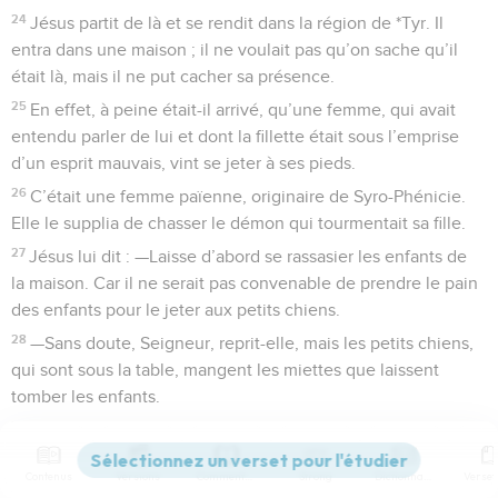
24
Jésus partit de là et se rendit dans la région de *Tyr. Il
entra dans une maison ; il ne voulait pas qu’on sache qu’il
était là, mais il ne put cacher sa présence.
25
En effet, à peine était-il arrivé, qu’une femme, qui avait
entendu parler de lui et dont la fillette était sous l’emprise
d’un esprit mauvais, vint se jeter à ses pieds.
26
C’était une femme païenne, originaire de Syro-Phénicie.
Elle le supplia de chasser le démon qui tourmentait sa fille.
27
Jésus lui dit : —Laisse d’abord se rassasier les enfants de
la maison. Car il ne serait pas convenable de prendre le pain
des enfants pour le jeter aux petits chiens.
28
—Sans doute, Seigneur, reprit-elle, mais les petits chiens,
qui sont sous la table, mangent les miettes que laissent
tomber les enfants.
29
Et Jésus de répondre : —A cause de cette parole, va,
retourne chez toi, le démon vient de sortir de ta fille.
Contenus
Versions
Commentaires
Strong
Dictionnaire
30
Elle rentra chez elle et trouva son enfant couchée sur le