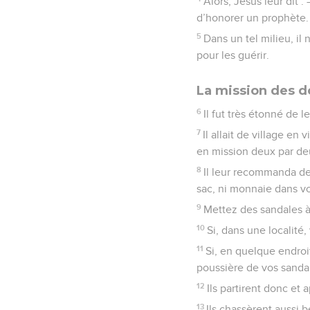
Alors, Jésus leur dit 
d’honorer un prophète.
5
Dans un tel milieu, il
pour les guérir.
La mission des d
6
Il fut très étonné de l
7
Il allait de village e
en mission deux par deu
8
Il leur recommanda de 
sac, ni monnaie dans v
9
Mettez des sandales à
10
Si, dans une localité
11
Si, en quelque endroi
poussière de vos sandal
12
Ils partirent donc et
13
Ils chassèrent aussi