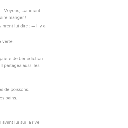
 : — Voyons, comment
faire manger !
nrent lui dire : — Il y a
e verte.
a prière de bénédiction
 Il partagea aussi les
es de poissons.
es pains.
avant lui sur la rive