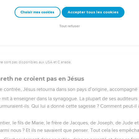
Accepter tous les cookies
Choisir mes cookies
© 2013 - 2010 BLF Editions
Tout refuser
ne sont pas disponibles aux USA et C anada.
reth ne croient pas en Jésus
te contrée, Jésus retourna dans son pays d’origine, accompagné 
se mit à enseigner dans la synagogue. La plupart de ses auditeurs é
 murmuraient-ils. Qui lui a donné cette sagesse ? Comment peut-il
ntier, le fils de Marie, le frère de Jacques, de Joseph, de Jude 
parmi nous ? Et ils ne savaient que penser. Tout cela les empêchai