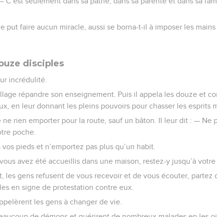
: — C’est seulement dans sa patrie, dans sa parenté et dans sa fam
 ne put faire aucun miracle, aussi se borna-t-il à imposer les mai
ouze disciples
eur incrédulité.
n village répandre son enseignement. Puis il appela les douze et
x, en leur donnant les pleins pouvoirs pour chasser les esprits 
ne rien emporter pour la route, sauf un bâton. Il leur dit : — Ne p
otre poche.
 vos pieds et n’emportez pas plus qu’un habit.
, vous avez été accueillis dans une maison, restez-y jusqu’à votre
t, les gens refusent de vous recevoir et de vous écouter, partez 
es en signe de protestation contre eux.
 appelèrent les gens à changer de vie.
 beaucoup de démons et guérirent de nombreux malades en les oi