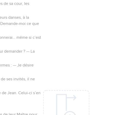
s de sa cour, les
eurs danses, à la
 : — Demande-moi ce que
donnerai… même si c’est
 lui demander ? — La
ermes : — Je désire
 de ses invités, il ne
 de Jean. Celui-ci s’en
ps de leur Maître pour