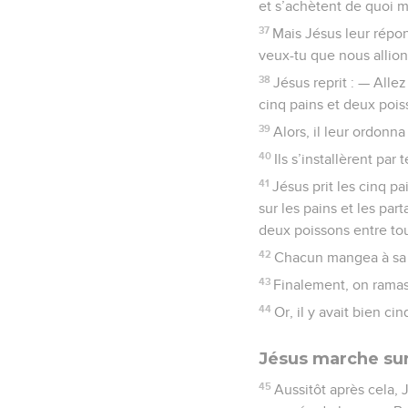
et s’achètent de quoi 
37
Mais Jésus leur répo
veux-tu que nous allions
38
Jésus reprit : — Allez
cinq pains et deux pois
39
Alors, il leur ordonna
40
Ils s’installèrent pa
41
Jésus prit les cinq pa
sur les pains et les part
deux poissons entre to
42
Chacun mangea à sa 
43
Finalement, on ramas
44
Or, il y avait bien 
Jésus marche sur 
45
Aussitôt après cela, 