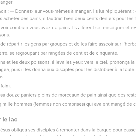
manger.
ndit : — Donnez-leur vous-mêmes à manger. Ils lui répliquèrent
 acheter des pains, il faudrait bien deux cents deniers pour les 
 voir combien vous avez de pains. Ils allèrent se renseigner et revi
sons.
 de répartir les gens par groupes et de les faire asseoir sur l’herb
r terre, se regroupant par rangées de cent et de cinquante.
ins et les deux poissons, il leva les yeux vers le ciel, prononça l
agea, puis il les donna aux disciples pour les distribuer à la foule.
us.
faim.
sa douze paniers pleins de morceaux de pain ainsi que des rest
cinq mille hommes (femmes non comprises) qui avaient mangé de c
le lac
Jésus obligea ses disciples à remonter dans la barque pour passer 