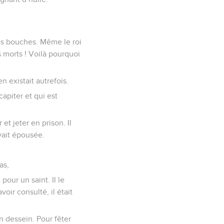
les bouches. Même le roi
s morts ! Voilà pourquoi
n existait autrefois.
capiter et qui est
et jeter en prison. Il
vait épousée.
as,
pour un saint. Il le
avoir consulté, il était
n dessein. Pour fêter