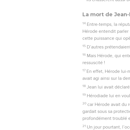
La mort de Jean-
14
Entre-temps, la réput
Hérode entendit parler d
cette puissance qui opèr
15
D’autres prétendaient
16
Mais Hérode, qui enten
ressuscité !
17
En effet, Hérode lui-m
avait agi ainsi sur la 
18
Jean lui avait déclaré
19
Hérodiade lui en voula
20
car Hérode avait du re
gardait sous sa protection
profondément troublé et
21
Un jour pourtant, l’o