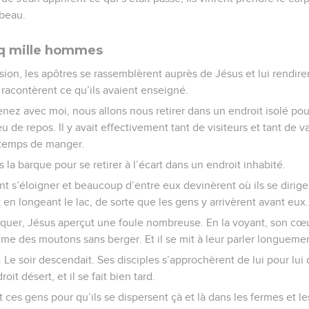
mbeau.
nq mille hommes
sion, les apôtres se rassemblèrent auprès de Jésus et lui rendir
lui racontèrent ce qu’ils avaient enseigné.
 Venez avec moi, nous allons nous retirer dans un endroit isolé pour 
 de repos. Il y avait effectivement tant de visiteurs et tant de va
 temps de manger.
s la barque pour se retirer à l’écart dans un endroit inhabité.
ent s’éloigner et beaucoup d’entre eux devinèrent où ils se dirige
en longeant le lac, de sorte que les gens y arrivèrent avant eux.
er, Jésus aperçut une foule nombreuse. En la voyant, son cœur f
me des moutons sans berger. Et il se mit à leur parler longuement
 Le soir descendait. Ses disciples s’approchèrent de lui pour lui 
it désert, et il se fait bien tard.
ces gens pour qu’ils se dispersent çà et là dans les fermes et l