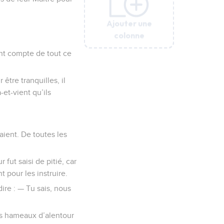
Ajouter une
Ajouter une
Ajouter une
Ajouter une
Ajouter une
colonne
colonne
colonne
colonne
colonne
ent compte de tout ce
être tranquilles, il
-et-vient qu’ils
aient. De toutes les
ut saisi de pitié, car
 pour les instruire.
dire : — Tu sais, nous
es hameaux d’alentour