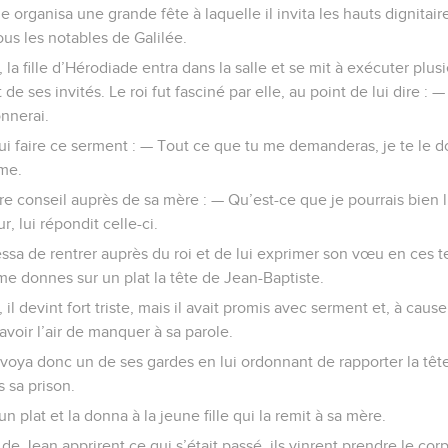
 organisa une grande fête à laquelle il invita les hauts dignitaire
tous les notables de Galilée.
la fille d’Hérodiade entra dans la salle et se mit à exécuter plusi
de ses invités. Le roi fut fasciné par elle, au point de lui dire
onnerai.
lui faire ce serment : — Tout ce que tu me demanderas, je te le 
me.
dre conseil auprès de sa mère : — Qu’est-ce que je pourrais bien
r, lui répondit celle-ci.
essa de rentrer auprès du roi et de lui exprimer son vœu en ces t
me donnes sur un plat la tête de Jean-Baptiste.
 il devint fort triste, mais il avait promis avec serment et, à cause
avoir l’air de manquer à sa parole.
voya donc un de ses gardes en lui ordonnant de rapporter la tête
 sa prison.
 un plat et la donna à la jeune fille qui la remit à sa mère.
 de Jean apprirent ce qui s’était passé, ils vinrent prendre le cor