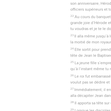
son anniversaire, Hérode
officiers supérieurs et 
22
Au cours du banquet, 
grande joie d’Hérode et 
tu voudras et je te le d
23
Il alla même jusqu’à 
la moitié de mon royau
24
Elle sortit pour pren
tête de Jean le Baptiseu
25
La jeune fille s’empr
qu’à l’instant même tu 
26
Le roi fut embarrassé,
voulut pas se dédire et 
27
Immédiatement, il en
alla décapiter Jean dans
28
Il apporta sa tête sur
29
Lorsque les disciples