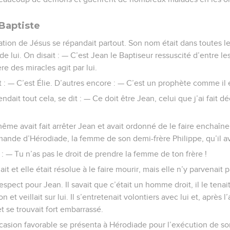
Baptiste
ation de Jésus se répandait partout. Son nom était dans toutes 
e lui. On disait : — C’est Jean le Baptiseur ressuscité d’entre le
e des miracles agit par lui.
 : — C’est Élie. D’autres encore : — C’est un prophète comme il e
dait tout cela, se dit : — Ce doit être Jean, celui que j’ai fait dé
ême avait fait arrêter Jean et avait ordonné de le faire enchaîner 
demande d’Hérodiade, la femme de son demi-frère Philippe, qu’il a
 : — Tu n’as pas le droit de prendre la femme de ton frère !
it et elle était résolue à le faire mourir, mais elle n’y parvenait p
spect pour Jean. Il savait que c’était un homme droit, il le tenait 
 et veillait sur lui. Il s’entretenait volontiers avec lui et, après l’
 se trouvait fort embarrassé.
ccasion favorable se présenta à Hérodiade pour l’exécution de so