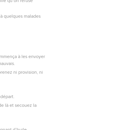
ille qu’on refuse
ns à quelques malades
 commença à les envoyer
mauvais.
renez ni provision, ni
 départ.
de là et secouez la
gnant d’huile.