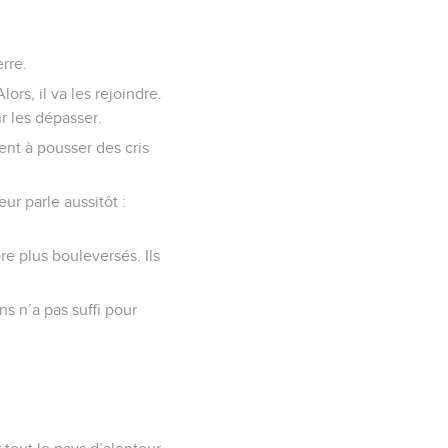
erre.
ors, il va les rejoindre.
ir les dépasser.
tent à pousser des cris
eur parle aussitôt :
re plus bouleversés. Ils
ns n’a pas suffi pour