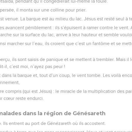
tsaïda, pendant qu’il congédierait lui-même la foule.
spersée, il monta sur une colline pour prier.
st venue. La barque est au milieu du lac. Jésus est resté seul à t
les avancent péniblement : ils s’épuisent à ramer contre le vent. Al
 marche sur la surface du lac, arrive à leur hauteur et semble voulo
insi marcher sur l’eau, ils croient que c’est un fantôme et se met
perçu, ils sont saisis de panique et se mettent à trembler. Mais il l
t-il, c’est moi, n’ayez pas peur !
 dans la barque et, tout d’un coup, le vent tombe. Les voilà enco
onnement,
re compris (qui est Jésus) : le miracle de la multiplication des pai
ur cœur reste endurci.
 malades dans la région de Génésareth
. Ils entrent au port de Génézareth où ils accostent.