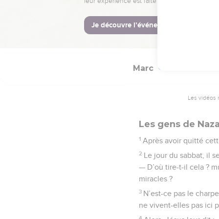
fille.
Marc
6
Les vidéos 
Les gens de Naza
1
Après avoir quitté cet
2
Le jour du sabbat, il 
— D’où tire-t-il cela ?
miracles ?
3
N’est-ce pas le charpe
ne vivent-elles pas ici 
4