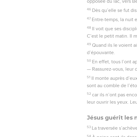
opposée du lac, vers Be
46
Dès qu’elle se fut di
47
Entre-temps, la nuit e
48
Il voit que ses discip
C’est le petit matin. Il
49
Quand ils le voient a
d’épouvante.
50
En effet, tous l’ont a
— Rassurez-vous, leur di
51
Il monte auprès d’eux
sont au comble de l’ét
52
car ils n’ont pas enco
leur ouvrir les yeux. Le
Jésus guérit les
53
La traversée s’achève
54