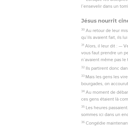
l’ensevelir dans un to
Jésus nourrit ci
30
Au retour de leur mis
qu’ils avaient fait, ils 
31
Alors, il leur dit : —
vous faut prendre un peu
n’avaient même pas le
32
Ils partirent donc dan
33
Mais les gens les vir
bourgades, on accourut 
34
Au moment de débarqu
ces gens étaient là com
35
Les heures passaient.
sommes ici dans un endro
36
Congédie maintenant 