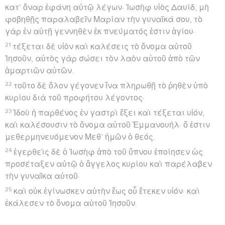
κατ’ ὄναρ ἐφάνη αὐτῷ λέγων· Ἰωσὴφ υἱὸς Δαυίδ, μὴ
φοβηθῇς παραλαβεῖν Μαρίαν τὴν γυναῖκά σου, τὸ
γὰρ ἐν αὐτῇ γεννηθὲν ἐκ πνεύματός ἐστιν ἁγίου·
21
τέξεται δὲ υἱὸν καὶ καλέσεις τὸ ὄνομα αὐτοῦ
Ἰησοῦν, αὐτὸς γὰρ σώσει τὸν λαὸν αὐτοῦ ἀπὸ τῶν
ἁμαρτιῶν αὐτῶν.
22
τοῦτο δὲ ὅλον γέγονεν ἵνα πληρωθῇ τὸ ῥηθὲν ὑπὸ
κυρίου διὰ τοῦ προφήτου λέγοντος·
23
Ἰδοὺ ἡ παρθένος ἐν γαστρὶ ἕξει καὶ τέξεται υἱόν,
καὶ καλέσουσιν τὸ ὄνομα αὐτοῦ Ἐμμανουήλ· ὅ ἐστιν
μεθερμηνευόμενον Μεθ’ ἡμῶν ὁ θεός.
24
ἐγερθεὶς δὲ ὁ Ἰωσὴφ ἀπὸ τοῦ ὕπνου ἐποίησεν ὡς
προσέταξεν αὐτῷ ὁ ἄγγελος κυρίου καὶ παρέλαβεν
τὴν γυναῖκα αὐτοῦ·
25
καὶ οὐκ ἐγίνωσκεν αὐτὴν ἕως οὗ ἔτεκεν υἱόν· καὶ
ἐκάλεσεν τὸ ὄνομα αὐτοῦ Ἰησοῦν.