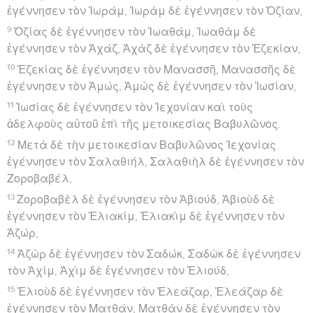
ἐγέννησεν τὸν Ἰωράμ, Ἰωρὰμ δὲ ἐγέννησεν τὸν Ὀζίαν,
9
Ὀζίας δὲ ἐγέννησεν τὸν Ἰωαθάμ, Ἰωαθὰμ δὲ
ἐγέννησεν τὸν Ἀχάζ, Ἀχὰζ δὲ ἐγέννησεν τὸν Ἑζεκίαν,
10
Ἑζεκίας δὲ ἐγέννησεν τὸν Μανασσῆ, Μανασσῆς δὲ
ἐγέννησεν τὸν Ἀμώς, Ἀμὼς δὲ ἐγέννησεν τὸν Ἰωσίαν,
11
Ἰωσίας δὲ ἐγέννησεν τὸν Ἰεχονίαν καὶ τοὺς
ἀδελφοὺς αὐτοῦ ἐπὶ τῆς μετοικεσίας Βαβυλῶνος.
12
Μετὰ δὲ τὴν μετοικεσίαν Βαβυλῶνος Ἰεχονίας
ἐγέννησεν τὸν Σαλαθιήλ, Σαλαθιὴλ δὲ ἐγέννησεν τὸν
Ζοροβαβέλ,
13
Ζοροβαβὲλ δὲ ἐγέννησεν τὸν Ἀβιούδ, Ἀβιοὺδ δὲ
ἐγέννησεν τὸν Ἐλιακίμ, Ἐλιακὶμ δὲ ἐγέννησεν τὸν
Ἀζώρ,
14
Ἀζὼρ δὲ ἐγέννησεν τὸν Σαδώκ, Σαδὼκ δὲ ἐγέννησεν
τὸν Ἀχίμ, Ἀχὶμ δὲ ἐγέννησεν τὸν Ἐλιούδ,
15
Ἐλιοὺδ δὲ ἐγέννησεν τὸν Ἐλεάζαρ, Ἐλεάζαρ δὲ
ἐγέννησεν τὸν Ματθάν, Ματθὰν δὲ ἐγέννησεν τὸν