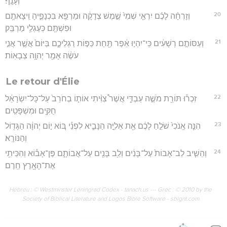
וְעָנָֽף׃
20
וְזָרְחָ֨ה לָכֶ֜ם יִרְאֵ֤י שְׁמִי֙ שֶׁ֣מֶשׁ צְדָקָ֔ה וּמַרְפֵּ֖א בִּכְנָפֶ֑יהָ וִֽיצָאתֶ֥ם
וּפִשְׁתֶּ֖ם כְּעֶגְלֵ֥י מַרְבֵּֽק׃
21
וְעַסּוֹתֶ֣ם רְשָׁעִ֔ים כִּֽי־יִהְי֣וּ אֵ֔פֶר תַּ֖חַת כַּפּ֣וֹת רַגְלֵיכֶ֑ם בַּיּוֹם֙ אֲשֶׁ֣ר אֲנִ֣י
עֹשֶׂ֔ה אָמַ֖ר יְהוָ֥ה צְבָאֽוֹת׃
Le retour d'Élie
22
זִכְר֕וּ תּוֹרַ֖ת מֹשֶׁ֣ה עַבְדִּ֑י אֲשֶׁר֩ צִוִּ֨יתִי אוֹת֤וֹ בְחֹרֵב֙ עַל־כָּל־יִשְׂרָאֵ֔ל
חֻקִּ֖ים וּמִשְׁפָּטִֽים׃
23
הִנֵּ֤ה אָֽנֹכִי֙ שֹׁלֵ֣חַ לָכֶ֔ם אֵ֖ת אֵלִיָּ֣ה הַנָּבִ֑יא לִפְנֵ֗י בּ֚וֹא י֣וֹם יְהוָ֔ה הַגָּד֖וֹל
וְהַנּוֹרָֽא׃
24
וְהֵשִׁ֤יב לֵב־אָבוֹת֙ עַל־בָּנִ֔ים וְלֵ֥ב בָּנִ֖ים עַל־אֲבוֹתָ֑ם פֶּן־אָב֕וֹא וְהִכֵּיתִ֥י
אֶת־הָאָ֖רֶץ חֵֽרֶם׃
Hébreu : © Westminster Leningrad Codex - tanach.us --- Grec : © 2010 by the
Society of Biblical Literature and Logos Bible Software - sblgnt.com