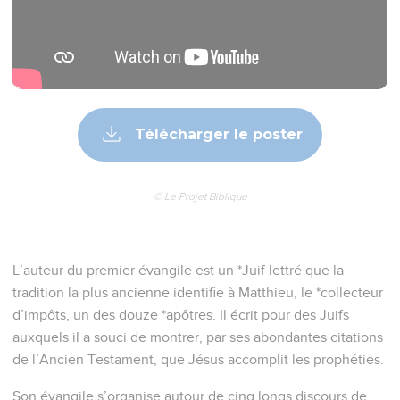
Télécharger le poster
© Le Projet Biblique
L’auteur du premier évangile est un *Juif lettré que la
tradition la plus ancienne identifie à Matthieu, le *collecteur
d’impôts, un des douze *apôtres. Il écrit pour des Juifs
auxquels il a souci de montrer, par ses abondantes citations
de l’Ancien Testament, que Jésus accomplit les prophéties.
Son évangile s’organise autour de cinq longs discours de