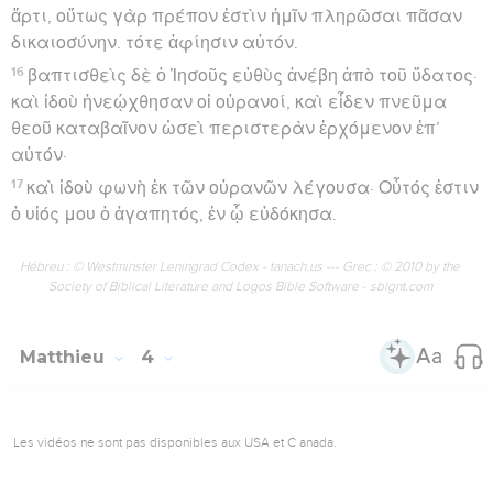
ἄρτι, οὕτως γὰρ πρέπον ἐστὶν ἡμῖν πληρῶσαι πᾶσαν
δικαιοσύνην. τότε ἀφίησιν αὐτόν.
16
βαπτισθεὶς δὲ ὁ Ἰησοῦς εὐθὺς ἀνέβη ἀπὸ τοῦ ὕδατος·
καὶ ἰδοὺ ἠνεῴχθησαν οἱ οὐρανοί, καὶ εἶδεν πνεῦμα
θεοῦ καταβαῖνον ὡσεὶ περιστερὰν ἐρχόμενον ἐπ’
αὐτόν·
17
καὶ ἰδοὺ φωνὴ ἐκ τῶν οὐρανῶν λέγουσα· Οὗτός ἐστιν
ὁ υἱός μου ὁ ἀγαπητός, ἐν ᾧ εὐδόκησα.
Hébreu : © Westminster Leningrad Codex - tanach.us --- Grec : © 2010 by the
Society of Biblical Literature and Logos Bible Software - sblgnt.com
Matthieu
4
Les vidéos ne sont pas disponibles aux USA et C anada.