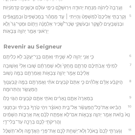
4
וְעָֽרְבָה֙ לַֽיהוָ֔ה מִנְחַ֥ת יְהוּדָ֖ה וִירֽוּשָׁלִָ֑ם כִּימֵ֣י עוֹלָ֔ם וּכְשָׁנִ֖ים קַדְמֹנִיּֽוֹת׃
5
וְקָרַבְתִּ֣י אֲלֵיכֶם֮ לַמִּשְׁפָּט֒ וְהָיִ֣יתִי ׀ עֵ֣ד מְמַהֵ֗ר בַּֽמְכַשְּׁפִים֙ וּבַמְנָ֣אֲפִ֔ים
וּבַנִּשְׁבָּעִ֖ים לַשָּׁ֑קֶר וּבְעֹשְׁקֵ֣י שְׂכַר־שָׂ֠כִיר אַלְמָנָ֨ה וְיָת֤וֹם וּמַטֵּי־גֵר֙ וְלֹ֣א
יְרֵא֔וּנִי אָמַ֖ר יְהוָ֥ה צְבָאֽוֹת׃
Revenir au Seigneur
6
כִּ֛י אֲנִ֥י יְהוָ֖ה לֹ֣א שָׁנִ֑יתִי וְאַתֶּ֥ם בְּנֵֽי־יַעֲקֹ֖ב לֹ֥א כְלִיתֶֽם׃
7
לְמִימֵ֨י אֲבֹתֵיכֶ֜ם סַרְתֶּ֤ם מֵֽחֻקַּי֙ וְלֹ֣א שְׁמַרְתֶּ֔ם שׁ֤וּבוּ אֵלַי֙ וְאָשׁ֣וּבָה
אֲלֵיכֶ֔ם אָמַ֖ר יְהוָ֣ה צְבָא֑וֹת וַאֲמַרְתֶּ֖ם בַּמֶּ֥ה נָשֽׁוּב׃
8
הֲיִקְבַּ֨ע אָדָ֜ם אֱלֹהִ֗ים כִּ֤י אַתֶּם֙ קֹבְעִ֣ים אֹתִ֔י וַאֲמַרְתֶּ֖ם בַּמֶּ֣ה קְבַעֲנ֑וּךָ
הַֽמַּעֲשֵׂ֖ר וְהַתְּרוּמָֽה׃
9
בַּמְּאֵרָה֙ אַתֶּ֣ם נֵֽאָרִ֔ים וְאֹתִ֖י אַתֶּ֣ם קֹבְעִ֑ים הַגּ֖וֹי כֻּלּֽוֹ׃
10
הָבִ֨יאוּ אֶת־כָּל־הַֽמַּעֲשֵׂ֜ר אֶל־בֵּ֣ית הָאוֹצָ֗ר וִיהִ֥י טֶ֙רֶף֙ בְּבֵיתִ֔י וּבְחָנ֤וּנִי
נָא֙ בָּזֹ֔את אָמַ֖ר יְהוָ֣ה צְבָא֑וֹת אִם־לֹ֧א אֶפְתַּ֣ח לָכֶ֗ם אֵ֚ת אֲרֻבּ֣וֹת הַשָּׁמַ֔יִם
וַהֲרִיקֹתִ֥י לָכֶ֛ם בְּרָכָ֖ה עַד־בְּלִי־דָֽי׃
11
וְגָעַרְתִּ֤י לָכֶם֙ בָּֽאֹכֵ֔ל וְלֹֽא־יַשְׁחִ֥ת לָכֶ֖ם אֶת־פְּרִ֣י הָאֲדָמָ֑ה וְלֹא־תְשַׁכֵּ֨ל