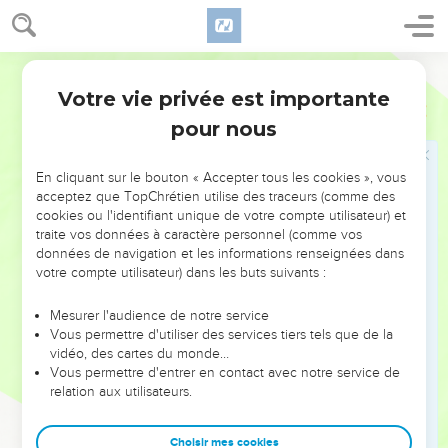
Deux manières de trahir l'alliance
10
הֲל֨וֹא אָ֤ב אֶחָד֙ לְכֻלָּ֔נוּ הֲל֛וֹא אֵ֥ל אֶֽחָ֖ד בְּרָאָ֑נוּ מַדּ֗וּעַ נִבְגַּד֙ אִ֣ישׁ בְּאָחִ֔יו
לְחַלֵּ֖ל בְּרִ֥ית אֲבֹתֵֽינוּ׃
Hébreu / Grec - Texte original
11
בָּגְדָ֣ה יְהוּדָ֔ה וְתוֹעֵבָ֛ה נֶעֶשְׂתָ֥ה בְיִשְׂרָאֵ֖ל וּבִירֽוּשָׁלִָ֑ם כִּ֣י ׀ חִלֵּ֣ל יְהוּדָ֗ה
Votre vie privée est importante
Malachie
2
קֹ֤דֶשׁ יְהוָה֙ אֲשֶׁ֣ר אָהֵ֔ב וּבָעַ֖ל בַּת־אֵ֥ל נֵכָֽר׃
pour nous
12
יַכְרֵ֨ת יְהוָ֜ה לָאִ֨ישׁ אֲשֶׁ֤ר יַעֲשֶׂ֙נָּה֙ עֵ֣ר וְעֹנֶ֔ה מֵאָהֳלֵ֖י יַֽעֲקֹ֑ב וּמַגִּ֣ישׁ מִנְחָ֔ה
לַֽיהוָ֖ה צְבָאֽוֹת׃
En cliquant sur le bouton « Accepter tous les cookies », vous
acceptez que TopChrétien utilise des traceurs (comme des
13
וְזֹאת֙ שֵׁנִ֣ית תַּֽעֲשׂ֔וּ כַּסּ֤וֹת דִּמְעָה֙ אֶת־מִזְבַּ֣ח יְהוָ֔ה בְּכִ֖י וַֽאֲנָקָ֑ה מֵאֵ֣ין
cookies ou l'identifiant unique de votre compte utilisateur) et
ע֗וֹד פְּנוֹת֙ אֶל־הַמִּנְחָ֔ה וְלָקַ֥חַת רָצ֖וֹן מִיֶּדְכֶֽם׃
traite vos données à caractère personnel (comme vos
14
données de navigation et les informations renseignées dans
וַאֲמַרְתֶּ֖ם עַל־מָ֑ה עַ֡ל כִּי־יְהוָה֩ הֵעִ֨יד בֵּינְךָ֜ וּבֵ֣ין ׀ אֵ֣שֶׁת נְעוּרֶ֗יךָ אֲשֶׁ֤ר
votre compte utilisateur) dans les buts suivants :
אַתָּה֙ בָּגַ֣דְתָּה בָּ֔הּ וְהִ֥יא חֲבֶרְתְּךָ֖ וְאֵ֥שֶׁת בְּרִיתֶֽךָ׃
15
וְלֹא־אֶחָ֣ד עָשָׂ֗ה וּשְׁאָ֥ר ר֙וּחַ֙ ל֔וֹ וּמָה֙ הָֽאֶחָ֔ד מְבַקֵּ֖שׁ זֶ֣רַע אֱלֹהִ֑ים
Mesurer l'audience de notre service
וְנִשְׁמַרְתֶּם֙ בְּר֣וּחֲכֶ֔ם וּבְאֵ֥שֶׁת נְעוּרֶ֖יךָ אַל־יִבְגֹּֽד׃
Vous permettre d'utiliser des services tiers tels que de la
vidéo, des cartes du monde…
16
כִּֽי־שָׂנֵ֣א שַׁלַּ֗ח אָמַ֤ר יְהוָה֙ אֱלֹהֵ֣י יִשְׂרָאֵ֔ל וְכִסָּ֤ה חָמָס֙ עַל־לְבוּשׁ֔וֹ אָמַ֖ר
Vous permettre d'entrer en contact avec notre service de
יְהוָ֣ה צְבָא֑וֹת וְנִשְׁמַרְתֶּ֥ם בְּרוּחֲכֶ֖ם וְלֹ֥א תִבְגֹּֽדוּ׃
relation aux utilisateurs.
Le Seigneur va envoyer son messager
Choisir mes cookies