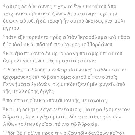
4
αὐτὸς δὲ ὁ Ἰωάννης εἶχεν τὸ ἔνδυμα αὐτοῦ ἀπὸ
τριχῶν καμήλου καὶ ζώνην δερματίνην περὶ τὴν
ὀσφὺν αὐτοῦ, ἡ δὲ τροφὴ ἦν αὐτοῦ ἀκρίδες καὶ μέλι
ἄγριον.
5
τότε ἐξεπορεύετο πρὸς αὐτὸν Ἱεροσόλυμα καὶ πᾶσα
ἡ Ἰουδαία καὶ πᾶσα ἡ περίχωρος τοῦ Ἰορδάνου,
6
καὶ ἐβαπτίζοντο ἐν τῷ Ἰορδάνῃ ποταμῷ ὑπ’ αὐτοῦ
ἐξομολογούμενοι τὰς ἁμαρτίας αὐτῶν.
7
Ἰδὼν δὲ πολλοὺς τῶν Φαρισαίων καὶ Σαδδουκαίων
ἐρχομένους ἐπὶ τὸ βάπτισμα αὐτοῦ εἶπεν αὐτοῖς·
Γεννήματα ἐχιδνῶν, τίς ὑπέδειξεν ὑμῖν φυγεῖν ἀπὸ
τῆς μελλούσης ὀργῆς;
8
ποιήσατε οὖν καρπὸν ἄξιον τῆς μετανοίας
9
καὶ μὴ δόξητε λέγειν ἐν ἑαυτοῖς· Πατέρα ἔχομεν τὸν
Ἀβραάμ, λέγω γὰρ ὑμῖν ὅτι δύναται ὁ θεὸς ἐκ τῶν
λίθων τούτων ἐγεῖραι τέκνα τῷ Ἀβραάμ.
10
ἤδη δὲ ἡ ἀξίνη πρὸς τὴν ῥίζαν τῶν δένδρων κεῖται·