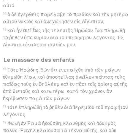
αὐτό.
14
ὁ δὲ ἐγερθεὶς παρέλαβε τὸ παιδίον καὶ τὴν μητέρα
αὐτοῦ νυκτὸς καὶ ἀνεχώρησεν εἰς Αἴγυπτον,
15
καὶ ἦν ἐκεῖ ἕως τῆς τελευτῆς Ἡρῴδου· ἵνα πληρωθῇ
τὸ ῥηθὲν ὑπὸ κυρίου διὰ τοῦ προφήτου λέγοντος· Ἐξ
Αἰγύπτου ἐκάλεσα τὸν υἱόν μου.
Le massacre des enfants
16
Τότε Ἡρῴδης ἰδὼν ὅτι ἐνεπαίχθη ὑπὸ τῶν μάγων
ἐθυμώθη λίαν, καὶ ἀποστείλας ἀνεῖλεν πάντας τοὺς
παῖδας τοὺς ἐν Βηθλέεμ καὶ ἐν πᾶσι τοῖς ὁρίοις αὐτῆς
ἀπὸ διετοῦς καὶ κατωτέρω, κατὰ τὸν χρόνον ὃν
ἠκρίβωσεν παρὰ τῶν μάγων.
17
τότε ἐπληρώθη τὸ ῥηθὲν διὰ Ἰερεμίου τοῦ προφήτου
λέγοντος·
18
Φωνὴ ἐν Ῥαμὰ ἠκούσθη, κλαυθμὸς καὶ ὀδυρμὸς
πολύς· Ῥαχὴλ κλαίουσα τὰ τέκνα αὐτῆς, καὶ οὐκ