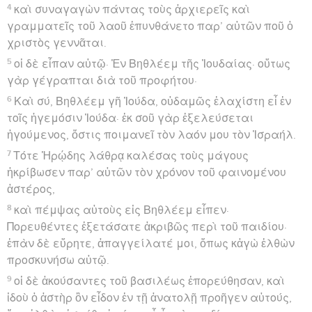
4
καὶ συναγαγὼν πάντας τοὺς ἀρχιερεῖς καὶ
γραμματεῖς τοῦ λαοῦ ἐπυνθάνετο παρ’ αὐτῶν ποῦ ὁ
χριστὸς γεννᾶται.
5
οἱ δὲ εἶπαν αὐτῷ· Ἐν Βηθλέεμ τῆς Ἰουδαίας· οὕτως
γὰρ γέγραπται διὰ τοῦ προφήτου·
6
Καὶ σύ, Βηθλέεμ γῆ Ἰούδα, οὐδαμῶς ἐλαχίστη εἶ ἐν
τοῖς ἡγεμόσιν Ἰούδα· ἐκ σοῦ γὰρ ἐξελεύσεται
ἡγούμενος, ὅστις ποιμανεῖ τὸν λαόν μου τὸν Ἰσραήλ.
7
Τότε Ἡρῴδης λάθρᾳ καλέσας τοὺς μάγους
ἠκρίβωσεν παρ’ αὐτῶν τὸν χρόνον τοῦ φαινομένου
ἀστέρος,
8
καὶ πέμψας αὐτοὺς εἰς Βηθλέεμ εἶπεν·
Πορευθέντες ἐξετάσατε ἀκριβῶς περὶ τοῦ παιδίου·
ἐπὰν δὲ εὕρητε, ἀπαγγείλατέ μοι, ὅπως κἀγὼ ἐλθὼν
προσκυνήσω αὐτῷ.
9
οἱ δὲ ἀκούσαντες τοῦ βασιλέως ἐπορεύθησαν, καὶ
ἰδοὺ ὁ ἀστὴρ ὃν εἶδον ἐν τῇ ἀνατολῇ προῆγεν αὐτούς,