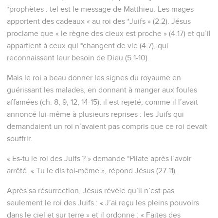
*prophètes : tel est le message de Matthieu. Les mages
apportent des cadeaux « au roi des *Juifs » (2.2). Jésus
proclame que « le règne des cieux est proche » (4.17) et qu’il
appartient à ceux qui *changent de vie (4.7), qui
reconnaissent leur besoin de Dieu (5.1-10).
Mais le roi a beau donner les signes du royaume en
guérissant les malades, en donnant à manger aux foules
affamées (ch. 8, 9, 12, 14-15), il est rejeté, comme il l’avait
annoncé lui-même à plusieurs reprises : les Juifs qui
demandaient un roi n’avaient pas compris que ce roi devait
souffrir.
« Es-tu le roi des Juifs ? » demande *Pilate après l’avoir
arrêté. « Tu le dis toi-même », répond Jésus (27.11).
Après sa résurrection, Jésus révèle qu’il n’est pas
seulement le roi des Juifs : « J’ai reçu les pleins pouvoirs
dans le ciel et sur terre » et il ordonne : « Faites des