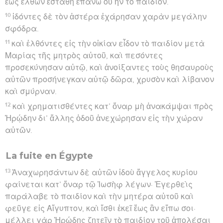
ἕως ἐλθὼν ἐστάθη ἐπάνω οὗ ἦν τὸ παιδίον.
10
ἰδόντες δὲ τὸν ἀστέρα ἐχάρησαν χαρὰν μεγάλην
σφόδρα.
11
καὶ ἐλθόντες εἰς τὴν οἰκίαν εἶδον τὸ παιδίον μετὰ
Μαρίας τῆς μητρὸς αὐτοῦ, καὶ πεσόντες
προσεκύνησαν αὐτῷ, καὶ ἀνοίξαντες τοὺς θησαυροὺς
αὐτῶν προσήνεγκαν αὐτῷ δῶρα, χρυσὸν καὶ λίβανον
καὶ σμύρναν.
12
καὶ χρηματισθέντες κατ’ ὄναρ μὴ ἀνακάμψαι πρὸς
Ἡρῴδην δι’ ἄλλης ὁδοῦ ἀνεχώρησαν εἰς τὴν χώραν
αὐτῶν.
La fuite en Égypte
13
Ἀναχωρησάντων δὲ αὐτῶν ἰδοὺ ἄγγελος κυρίου
φαίνεται κατ’ ὄναρ τῷ Ἰωσὴφ λέγων· Ἐγερθεὶς
παράλαβε τὸ παιδίον καὶ τὴν μητέρα αὐτοῦ καὶ
φεῦγε εἰς Αἴγυπτον, καὶ ἴσθι ἐκεῖ ἕως ἂν εἴπω σοι·
μέλλει γὰρ Ἡρῴδης ζητεῖν τὸ παιδίον τοῦ ἀπολέσαι