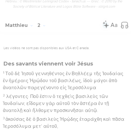
Hébreu : © Westminster Leningrad Codex - tanach.us --- Grec : © 2010 by the
Society of Biblical Literature and Logos Bible Software - sblgnt.com
Matthieu
2
Les vidéos ne sont pas disponibles aux USA et C anada.
Des savants viennent voir Jésus
1
Τοῦ δὲ Ἰησοῦ γεννηθέντος ἐν Βηθλέεμ τῆς Ἰουδαίας
ἐν ἡμέραις Ἡρῴδου τοῦ βασιλέως, ἰδοὺ μάγοι ἀπὸ
ἀνατολῶν παρεγένοντο εἰς Ἱεροσόλυμα
2
λέγοντες· Ποῦ ἐστιν ὁ τεχθεὶς βασιλεὺς τῶν
Ἰουδαίων; εἴδομεν γὰρ αὐτοῦ τὸν ἀστέρα ἐν τῇ
ἀνατολῇ καὶ ἤλθομεν προσκυνῆσαι αὐτῷ.
3
ἀκούσας δὲ ὁ βασιλεὺς Ἡρῴδης ἐταράχθη καὶ πᾶσα
Ἱεροσόλυμα μετ’ αὐτοῦ,