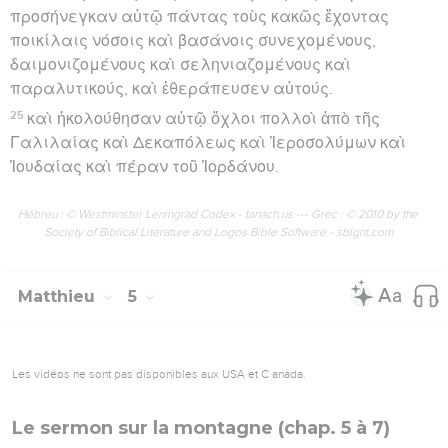
προσήνεγκαν αὐτῷ πάντας τοὺς κακῶς ἔχοντας
ποικίλαις νόσοις καὶ βασάνοις συνεχομένους,
δαιμονιζομένους καὶ σεληνιαζομένους καὶ
παραλυτικούς, καὶ ἐθεράπευσεν αὐτούς.
25
καὶ ἠκολούθησαν αὐτῷ ὄχλοι πολλοὶ ἀπὸ τῆς
Γαλιλαίας καὶ Δεκαπόλεως καὶ Ἱεροσολύμων καὶ
Ἰουδαίας καὶ πέραν τοῦ Ἰορδάνου.
Hébreu : © Westminster Leningrad Codex - tanach.us --- Grec : © 2010 by the
Society of Biblical Literature and Logos Bible Software - sblgnt.com
Matthieu
5
Les vidéos ne sont pas disponibles aux USA et C anada.
Le sermon sur la montagne (chap. 5 à 7)