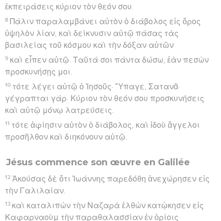
ἐκπειράσεις κύριον τὸν θεόν σου.
8
Πάλιν παραλαμβάνει αὐτὸν ὁ διάβολος εἰς ὄρος
ὑψηλὸν λίαν, καὶ δείκνυσιν αὐτῷ πάσας τὰς
βασιλείας τοῦ κόσμου καὶ τὴν δόξαν αὐτῶν
9
καὶ εἶπεν αὐτῷ· Ταῦτά σοι πάντα δώσω, ἐὰν πεσὼν
προσκυνήσῃς μοι.
10
τότε λέγει αὐτῷ ὁ Ἰησοῦς· Ὕπαγε, Σατανᾶ·
γέγραπται γάρ· Κύριον τὸν θεόν σου προσκυνήσεις
καὶ αὐτῷ μόνῳ λατρεύσεις.
11
τότε ἀφίησιν αὐτὸν ὁ διάβολος, καὶ ἰδοὺ ἄγγελοι
προσῆλθον καὶ διηκόνουν αὐτῷ.
Jésus commence son œuvre en Galilée
12
Ἀκούσας δὲ ὅτι Ἰωάννης παρεδόθη ἀνεχώρησεν εἰς
τὴν Γαλιλαίαν.
13
καὶ καταλιπὼν τὴν Ναζαρὰ ἐλθὼν κατῴκησεν εἰς
Καφαρναοὺμ τὴν παραθαλασσίαν ἐν ὁρίοις