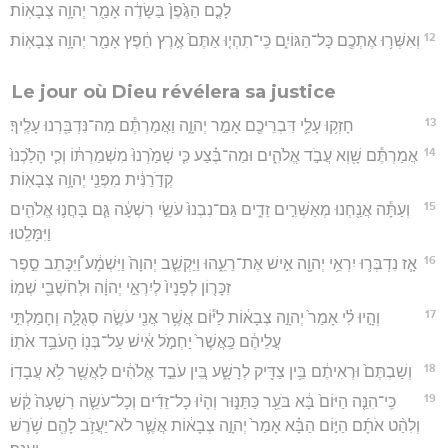
לָכֶ֤ם הַגֶּ֙פֶן֙ בַּשָּׂדֶ֔ה אָמַ֖ר יְהוָ֥ה צְבָאֽוֹת׃
12
וְאִשְּׁר֥וּ אֶתְכֶ֖ם כָּל־הַגּוֹיִ֑ם כִּֽי־תִהְי֤וּ אַתֶּם֙ אֶ֣רֶץ חֵ֔פֶץ אָמַ֖ר יְהוָ֥ה צְבָאֽוֹת׃
Le jour où Dieu révélera sa justice
13
חָזְק֥וּ עָלַ֛י דִּבְרֵיכֶ֖ם אָמַ֣ר יְהוָ֑ה וַאֲמַרְתֶּ֕ם מַה־נִּדְבַּ֖רְנוּ עָלֶֽיךָ׃
14
אֲמַרְתֶּ֕ם שָׁ֖וְא עֲבֹ֣ד אֱלֹהִ֑ים וּמַה־בֶּ֗צַע כִּ֤י שָׁמַ֙רְנוּ֙ מִשְׁמַרְתּ֔וֹ וְכִ֤י הָלַ֙כְנוּ֙
קְדֹ֣רַנִּ֔ית מִפְּנֵ֖י יְהוָ֥ה צְבָאֽוֹת׃
15
וְעַתָּ֕ה אֲנַ֖חְנוּ מְאַשְּׁרִ֣ים זֵדִ֑ים גַּם־נִבְנוּ֙ עֹשֵׂ֣י רִשְׁעָ֔ה גַּ֧ם בָּחֲנ֛וּ אֱלֹהִ֖ים
וַיִּמָּלֵֽטוּ׃
16
אָ֧ז נִדְבְּר֛וּ יִרְאֵ֥י יְהוָ֖ה אִ֣ישׁ אֶת־רֵעֵ֑הוּ וַיַּקְשֵׁ֤ב יְהוָה֙ וַיִּשְׁמָ֔ע וַ֠יִּכָּתֵב סֵ֣פֶר
זִכָּר֤וֹן לְפָנָיו֙ לְיִרְאֵ֣י יְהוָ֔ה וּלְחֹשְׁבֵ֖י שְׁמֽוֹ׃
17
וְהָ֣יוּ לִ֗י אָמַר֙ יְהוָ֣ה צְבָא֔וֹת לַיּ֕וֹם אֲשֶׁ֥ר אֲנִ֖י עֹשֶׂ֣ה סְגֻלָּ֑ה וְחָמַלְתִּ֣י
עֲלֵיהֶ֔ם כַּֽאֲשֶׁר֙ יַחְמֹ֣ל אִ֔ישׁ עַל־בְּנ֖וֹ הָעֹבֵ֥ד אֹתֽוֹ׃
18
וְשַׁבְתֶּם֙ וּרְאִיתֶ֔ם בֵּ֥ין צַדִּ֖יק לְרָשָׁ֑ע בֵּ֚ין עֹבֵ֣ד אֱלֹהִ֔ים לַאֲשֶׁ֖ר לֹ֥א עֲבָדֽוֹ׃
19
כִּֽי־הִנֵּ֤ה הַיּוֹם֙ בָּ֔א בֹּעֵ֖ר כַּתַּנּ֑וּר וְהָי֨וּ כָל־זֵדִ֜ים וְכָל־עֹשֵׂ֤ה רִשְׁעָה֙ קַ֔שׁ
וְלִהַ֨ט אֹתָ֜ם הַיּ֣וֹם הַבָּ֗א אָמַר֙ יְהוָ֣ה צְבָא֔וֹת אֲשֶׁ֛ר לֹא־יַעֲזֹ֥ב לָהֶ֖ם שֹׁ֥רֶשׁ