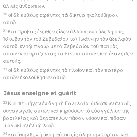
ἁλιεῖς ἀνθρώπων.
20
οἱ δὲ εὐθέως ἀφέντες τὰ δίκτυα ἠκολούθησαν
αὐτῷ.
21
Καὶ προβὰς ἐκεῖθεν εἶδεν ἄλλους δύο ἀδελφούς,
Ἰάκωβον τὸν τοῦ Ζεβεδαίου καὶ Ἰωάννην τὸν ἀδελφὸν
αὐτοῦ, ἐν τῷ πλοίῳ μετὰ Ζεβεδαίου τοῦ πατρὸς
αὐτῶν καταρτίζοντας τὰ δίκτυα αὐτῶν, καὶ ἐκάλεσεν
αὐτούς.
22
οἱ δὲ εὐθέως ἀφέντες τὸ πλοῖον καὶ τὸν πατέρα
αὐτῶν ἠκολούθησαν αὐτῷ.
Jésus enseigne et guérit
23
Καὶ περιῆγεν ἐν ὅλῃ τῇ Γαλιλαίᾳ, διδάσκων ἐν ταῖς
συναγωγαῖς αὐτῶν καὶ κηρύσσων τὸ εὐαγγέλιον τῆς
βασιλείας καὶ θεραπεύων πᾶσαν νόσον καὶ πᾶσαν
μαλακίαν ἐν τῷ λαῷ.
24
καὶ ἀπῆλθεν ἡ ἀκοὴ αὐτοῦ εἰς ὅλην τὴν Συρίαν· καὶ