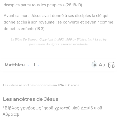
disciples parmi tous les peuples » (28.18-19).
Avant sa mort, Jésus avait donné à ses disciples la clé qui
donne accès à son royaume : se convertir et devenir comme
de petits enfants (18.3).
La Bible Du Semeur Copyright © 1992, 1999 by Biblica, Inc.® Used by
permission. All rights reserved worldwide.
Matthieu
1
Les vidéos ne sont pas disponibles aux USA et C anada.
Les ancêtres de Jésus
1
Βίβλος γενέσεως Ἰησοῦ χριστοῦ υἱοῦ Δαυὶδ υἱοῦ
Ἀβραάμ.