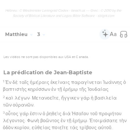
Hébreu : © Westminster Leningrad Codex - tanach.us --- Grec : © 2010 by the
Society of Biblical Literature and Logos Bible Software - sblgnt.com
Matthieu
3
Les vidéos ne sont pas disponibles aux USA et C anada.
La prédication de Jean-Baptiste
1
Ἐν δὲ ταῖς ἡμέραις ἐκείναις παραγίνεται Ἰωάννης ὁ
βαπτιστὴς κηρύσσων ἐν τῇ ἐρήμῳ τῆς Ἰουδαίας
2
καὶ λέγων· Μετανοεῖτε, ἤγγικεν γὰρ ἡ βασιλεία
τῶν οὐρανῶν.
3
οὗτος γάρ ἐστιν ὁ ῥηθεὶς διὰ Ἠσαΐου τοῦ προφήτου
λέγοντος· Φωνὴ βοῶντος ἐν τῇ ἐρήμῳ· Ἑτοιμάσατε τὴν
ὁδὸν κυρίου, εὐθείας ποιεῖτε τὰς τρίβους αὐτοῦ.