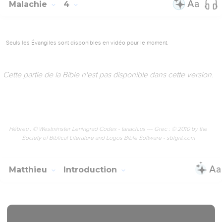
Malachie
4
Seuls les Évangiles sont disponibles en vidéo pour le moment.
Cette partie de la Bible n'est pas disponible dans cette version.
Hébreu : © Westminster Leningrad Codex - tanach.us --- Grec : © 2010 by the
Society of Biblical Literature and Logos Bible Software - sblgnt.com
Matthieu
Introduction