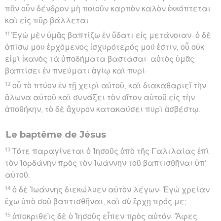
πᾶν οὖν δένδρον μὴ ποιοῦν καρπὸν καλὸν ἐκκόπτεται
καὶ εἰς πῦρ βάλλεται.
11
Ἐγὼ μὲν ὑμᾶς βαπτίζω ἐν ὕδατι εἰς μετάνοιαν· ὁ δὲ
ὀπίσω μου ἐρχόμενος ἰσχυρότερός μού ἐστιν, οὗ οὐκ
εἰμὶ ἱκανὸς τὰ ὑποδήματα βαστάσαι· αὐτὸς ὑμᾶς
βαπτίσει ἐν πνεύματι ἁγίῳ καὶ πυρί·
12
οὗ τὸ πτύον ἐν τῇ χειρὶ αὐτοῦ, καὶ διακαθαριεῖ τὴν
ἅλωνα αὐτοῦ καὶ συνάξει τὸν σῖτον αὐτοῦ εἰς τὴν
ἀποθήκην, τὸ δὲ ἄχυρον κατακαύσει πυρὶ ἀσβέστῳ.
Le baptême de Jésus
13
Τότε παραγίνεται ὁ Ἰησοῦς ἀπὸ τῆς Γαλιλαίας ἐπὶ
τὸν Ἰορδάνην πρὸς τὸν Ἰωάννην τοῦ βαπτισθῆναι ὑπ’
αὐτοῦ.
14
ὁ δὲ Ἰωάννης διεκώλυεν αὐτὸν λέγων· Ἐγὼ χρείαν
ἔχω ὑπὸ σοῦ βαπτισθῆναι, καὶ σὺ ἔρχῃ πρός με;
15
ἀποκριθεὶς δὲ ὁ Ἰησοῦς εἶπεν πρὸς αὐτόν· Ἄφες