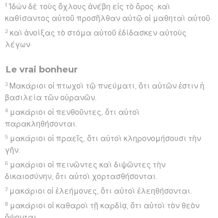
1
Ἰδὼν δὲ τοὺς ὄχλους ἀνέβη εἰς τὸ ὄρος· καὶ
καθίσαντος αὐτοῦ προσῆλθαν αὐτῷ οἱ μαθηταὶ αὐτοῦ·
2
καὶ ἀνοίξας τὸ στόμα αὐτοῦ ἐδίδασκεν αὐτοὺς
λέγων·
Le vrai bonheur
3
Μακάριοι οἱ πτωχοὶ τῷ πνεύματι, ὅτι αὐτῶν ἐστιν ἡ
βασιλεία τῶν οὐρανῶν.
4
μακάριοι οἱ πενθοῦντες, ὅτι αὐτοὶ
παρακληθήσονται.
5
μακάριοι οἱ πραεῖς, ὅτι αὐτοὶ κληρονομήσουσι τὴν
γῆν.
6
μακάριοι οἱ πεινῶντες καὶ διψῶντες τὴν
δικαιοσύνην, ὅτι αὐτοὶ χορτασθήσονται.
7
μακάριοι οἱ ἐλεήμονες, ὅτι αὐτοὶ ἐλεηθήσονται.
8
μακάριοι οἱ καθαροὶ τῇ καρδίᾳ, ὅτι αὐτοὶ τὸν θεὸν
ὄψονται.