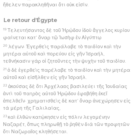
ἤθελεν παρακληθῆναι ὅτι οὐκ εἰσίν.
Le retour d'Égypte
19
Τελευτήσαντος δὲ τοῦ Ἡρῴδου ἰδοὺ ἄγγελος κυρίου
φαίνεται κατ’ ὄναρ τῷ Ἰωσὴφ ἐν Αἰγύπτῳ
20
λέγων· Ἐγερθεὶς παράλαβε τὸ παιδίον καὶ τὴν
μητέρα αὐτοῦ καὶ πορεύου εἰς γῆν Ἰσραήλ,
τεθνήκασιν γὰρ οἱ ζητοῦντες τὴν ψυχὴν τοῦ παιδίου.
21
ὁ δὲ ἐγερθεὶς παρέλαβε τὸ παιδίον καὶ τὴν μητέρα
αὐτοῦ καὶ εἰσῆλθεν εἰς γῆν Ἰσραήλ.
22
ἀκούσας δὲ ὅτι Ἀρχέλαος βασιλεύει τῆς Ἰουδαίας
ἀντὶ τοῦ πατρὸς αὐτοῦ Ἡρῴδου ἐφοβήθη ἐκεῖ
ἀπελθεῖν· χρηματισθεὶς δὲ κατ’ ὄναρ ἀνεχώρησεν εἰς
τὰ μέρη τῆς Γαλιλαίας,
23
καὶ ἐλθὼν κατῴκησεν εἰς πόλιν λεγομένην
Ναζαρέτ, ὅπως πληρωθῇ τὸ ῥηθὲν διὰ τῶν προφητῶν
ὅτι Ναζωραῖος κληθήσεται.