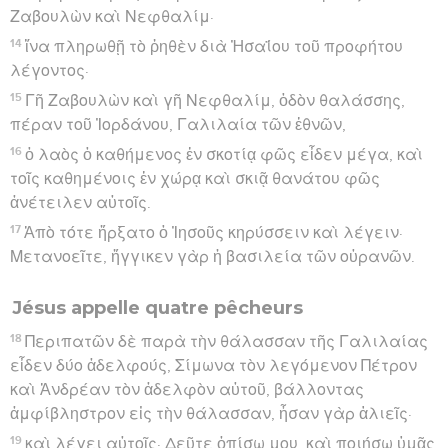
Ζαβουλὼν καὶ Νεφθαλίμ·
14
ἵνα πληρωθῇ τὸ ῥηθὲν διὰ Ἠσαΐου τοῦ προφήτου
λέγοντος·
15
Γῆ Ζαβουλὼν καὶ γῆ Νεφθαλίμ, ὁδὸν θαλάσσης,
πέραν τοῦ Ἰορδάνου, Γαλιλαία τῶν ἐθνῶν,
16
ὁ λαὸς ὁ καθήμενος ἐν σκοτίᾳ φῶς εἶδεν μέγα, καὶ
τοῖς καθημένοις ἐν χώρᾳ καὶ σκιᾷ θανάτου φῶς
ἀνέτειλεν αὐτοῖς.
17
Ἀπὸ τότε ἤρξατο ὁ Ἰησοῦς κηρύσσειν καὶ λέγειν·
Μετανοεῖτε, ἤγγικεν γὰρ ἡ βασιλεία τῶν οὐρανῶν.
Jésus appelle quatre pêcheurs
18
Περιπατῶν δὲ παρὰ τὴν θάλασσαν τῆς Γαλιλαίας
εἶδεν δύο ἀδελφούς, Σίμωνα τὸν λεγόμενον Πέτρον
καὶ Ἀνδρέαν τὸν ἀδελφὸν αὐτοῦ, βάλλοντας
ἀμφίβληστρον εἰς τὴν θάλασσαν, ἦσαν γὰρ ἁλιεῖς·
19
καὶ λέγει αὐτοῖς· Δεῦτε ὀπίσω μου, καὶ ποιήσω ὑμᾶς