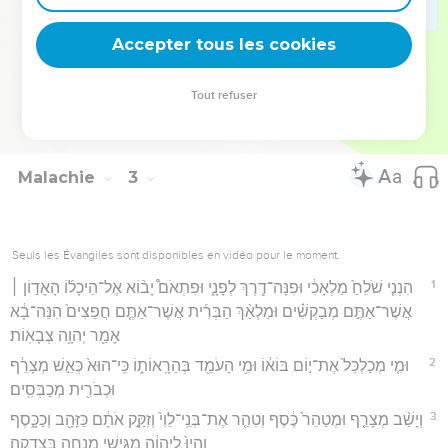
17
הוֹגַעְתֶּ֤ם יְהוָה֙ בְּדִבְרֵיכֶ֔ם וַאֲמַרְתֶּ֖ם בַּמָּ֣ה הוֹגָ֑עְנוּ בֶּאֱמָרְכֶ֗ם כָּל־עֹ֨שֵׂה
Accepter tous les cookies
רָ֜ע ט֣וֹב ׀ בְּעֵינֵ֣י יְהוָ֗ה וּבָהֶם֙ ה֣וּא חָפֵ֔ץ א֥וֹ אַיֵּ֖ה אֱלֹהֵ֥י הַמִּשְׁפָּֽט׃
Hébreu : © Westminster Leningrad Codex - tanach.us --- Grec : © 2010 by the
Tout refuser
Society of Biblical Literature and Logos Bible Software - sblgnt.com
Malachie
3
Seuls les Évangiles sont disponibles en vidéo pour le moment.
1
הִנְנִ֤י שֹׁלֵחַ֙ מַלְאָכִ֔י וּפִנָּה־דֶ֖רֶךְ לְפָנָ֑י וּפִתְאֹם֩ יָב֨וֹא אֶל־הֵיכָל֜וֹ הָאָד֣וֹן ׀
אֲשֶׁר־אַתֶּ֣ם מְבַקְשִׁ֗ים וּמַלְאַ֨ךְ הַבְּרִ֜ית אֲשֶׁר־אַתֶּ֤ם חֲפֵצִים֙ הִנֵּה־בָ֔א
אָמַ֖ר יְהוָ֥ה צְבָאֽוֹת׃
2
וּמִ֤י מְכַלְכֵּל֙ אֶת־י֣וֹם בּוֹא֔וֹ וּמִ֥י הָעֹמֵ֖ד בְּהֵרָֽאוֹת֑וֹ כִּֽי־הוּא֙ כְּאֵ֣שׁ מְצָרֵ֔ף
וּכְבֹרִ֖ית מְכַבְּסִֽים׃
3
וְיָשַׁ֨ב מְצָרֵ֤ף וּמְטַהֵר֙ כֶּ֔סֶף וְטִהַ֤ר אֶת־בְּנֵֽי־לֵוִי֙ וְזִקַּ֣ק אֹתָ֔ם כַּזָּהָ֖ב וְכַכָּ֑סֶף
וְהָיוּ֙ לַֽיהוָ֔ה מַגִּישֵׁ֥י מִנְחָ֖ה בִּצְדָקָֽה׃