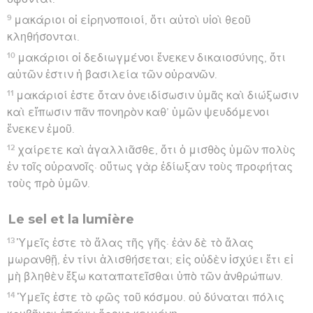
9
μακάριοι οἱ εἰρηνοποιοί, ὅτι αὐτοὶ υἱοὶ θεοῦ
κληθήσονται.
10
μακάριοι οἱ δεδιωγμένοι ἕνεκεν δικαιοσύνης, ὅτι
αὐτῶν ἐστιν ἡ βασιλεία τῶν οὐρανῶν.
11
μακάριοί ἐστε ὅταν ὀνειδίσωσιν ὑμᾶς καὶ διώξωσιν
καὶ εἴπωσιν πᾶν πονηρὸν καθ’ ὑμῶν ψευδόμενοι
ἕνεκεν ἐμοῦ.
12
χαίρετε καὶ ἀγαλλιᾶσθε, ὅτι ὁ μισθὸς ὑμῶν πολὺς
ἐν τοῖς οὐρανοῖς· οὕτως γὰρ ἐδίωξαν τοὺς προφήτας
τοὺς πρὸ ὑμῶν.
Le sel et la lumière
13
Ὑμεῖς ἐστε τὸ ἅλας τῆς γῆς· ἐὰν δὲ τὸ ἅλας
μωρανθῇ, ἐν τίνι ἁλισθήσεται; εἰς οὐδὲν ἰσχύει ἔτι εἰ
μὴ βληθὲν ἔξω καταπατεῖσθαι ὑπὸ τῶν ἀνθρώπων.
14
Ὑμεῖς ἐστε τὸ φῶς τοῦ κόσμου. οὐ δύναται πόλις