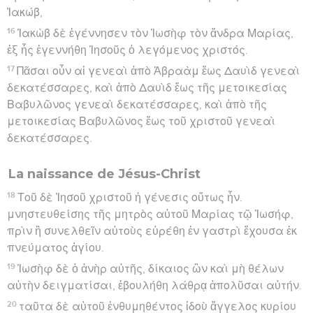
Ἰακώβ,
16
Ἰακὼβ δὲ ἐγέννησεν τὸν Ἰωσὴφ τὸν ἄνδρα Μαρίας,
ἐξ ἧς ἐγεννήθη Ἰησοῦς ὁ λεγόμενος χριστός.
17
Πᾶσαι οὖν αἱ γενεαὶ ἀπὸ Ἀβραὰμ ἕως Δαυὶδ γενεαὶ
δεκατέσσαρες, καὶ ἀπὸ Δαυὶδ ἕως τῆς μετοικεσίας
Βαβυλῶνος γενεαὶ δεκατέσσαρες, καὶ ἀπὸ τῆς
μετοικεσίας Βαβυλῶνος ἕως τοῦ χριστοῦ γενεαὶ
δεκατέσσαρες.
La naissance de Jésus-Christ
18
Τοῦ δὲ Ἰησοῦ χριστοῦ ἡ γένεσις οὕτως ἦν.
μνηστευθείσης τῆς μητρὸς αὐτοῦ Μαρίας τῷ Ἰωσήφ,
πρὶν ἢ συνελθεῖν αὐτοὺς εὑρέθη ἐν γαστρὶ ἔχουσα ἐκ
πνεύματος ἁγίου.
19
Ἰωσὴφ δὲ ὁ ἀνὴρ αὐτῆς, δίκαιος ὢν καὶ μὴ θέλων
αὐτὴν δειγματίσαι, ἐβουλήθη λάθρᾳ ἀπολῦσαι αὐτήν.
20
ταῦτα δὲ αὐτοῦ ἐνθυμηθέντος ἰδοὺ ἄγγελος κυρίου