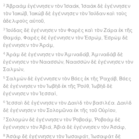
2
Ἀβραὰμ ἐγέννησεν τὸν Ἰσαάκ, Ἰσαὰκ δὲ ἐγέννησεν
τὸν Ἰακώβ, Ἰακὼβ δὲ ἐγέννησεν τὸν Ἰούδαν καὶ τοὺς
ἀδελφοὺς αὐτοῦ,
3
Ἰούδας δὲ ἐγέννησεν τὸν Φαρὲς καὶ τὸν Ζάρα ἐκ τῆς
Θαμάρ, Φαρὲς δὲ ἐγέννησεν τὸν Ἑσρώμ, Ἑσρὼμ δὲ
ἐγέννησεν τὸν Ἀράμ,
4
Ἀρὰμ δὲ ἐγέννησεν τὸν Ἀμιναδάβ, Ἀμιναδὰβ δὲ
ἐγέννησεν τὸν Ναασσών, Ναασσὼν δὲ ἐγέννησεν τὸν
Σαλμών,
5
Σαλμὼν δὲ ἐγέννησεν τὸν Βόες ἐκ τῆς Ῥαχάβ, Βόες
δὲ ἐγέννησεν τὸν Ἰωβὴδ ἐκ τῆς Ῥούθ, Ἰωβὴδ δὲ
ἐγέννησεν τὸν Ἰεσσαί,
6
Ἰεσσαὶ δὲ ἐγέννησεν τὸν Δαυὶδ τὸν βασιλέα. Δαυὶδ
δὲ ἐγέννησεν τὸν Σολομῶνα ἐκ τῆς τοῦ Οὐρίου,
7
Σολομὼν δὲ ἐγέννησεν τὸν Ῥοβοάμ, Ῥοβοὰμ δὲ
ἐγέννησεν τὸν Ἀβιά, Ἀβιὰ δὲ ἐγέννησεν τὸν Ἀσάφ,
8
Ἀσὰφ δὲ ἐγέννησεν τὸν Ἰωσαφάτ, Ἰωσαφὰτ δὲ