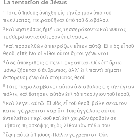
La tentation de Jésus
1
Τότε ὁ Ἰησοῦς ἀνήχθη εἰς τὴν ἔρημον ὑπὸ τοῦ
πνεύματος, πειρασθῆναι ὑπὸ τοῦ διαβόλου.
2
καὶ νηστεύσας ἡμέρας τεσσεράκοντα καὶ νύκτας
τεσσεράκοντα ὕστερον ἐπείνασεν.
3
καὶ προσελθὼν ὁ πειράζων εἶπεν αὐτῷ· Εἰ υἱὸς εἶ τοῦ
θεοῦ, εἰπὲ ἵνα οἱ λίθοι οὗτοι ἄρτοι γένωνται.
4
ὁ δὲ ἀποκριθεὶς εἶπεν· Γέγραπται· Οὐκ ἐπ’ ἄρτῳ
μόνῳ ζήσεται ὁ ἄνθρωπος, ἀλλ’ ἐπὶ παντὶ ῥήματι
ἐκπορευομένῳ διὰ στόματος θεοῦ.
5
Τότε παραλαμβάνει αὐτὸν ὁ διάβολος εἰς τὴν ἁγίαν
πόλιν, καὶ ἔστησεν αὐτὸν ἐπὶ τὸ πτερύγιον τοῦ ἱεροῦ,
6
καὶ λέγει αὐτῷ· Εἰ υἱὸς εἶ τοῦ θεοῦ, βάλε σεαυτὸν
κάτω· γέγραπται γὰρ ὅτι Τοῖς ἀγγέλοις αὐτοῦ
ἐντελεῖται περὶ σοῦ καὶ ἐπὶ χειρῶν ἀροῦσίν σε,
μήποτε προσκόψῃς πρὸς λίθον τὸν πόδα σου.
7
ἔφη αὐτῷ ὁ Ἰησοῦς· Πάλιν γέγραπται· Οὐκ