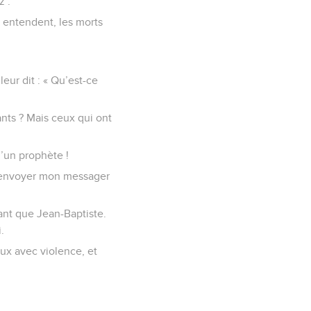
z :
s entendent, les morts
leur dit : « Qu’est-ce
nts ? Mais ceux qui ont
u’un prophète !
is envoyer mon messager
tant que Jean-Baptiste.
.
ux avec violence, et