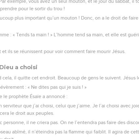
 Par exemple, vous avez un seul mouton, et le jour du sabbat, il 
rendre pour le sortir du trou !
oup plus important qu’un mouton ! Donc, on a le droit de faire 
omme : « Tends ta main ! » L’homme tend sa main, et elle est guéri
t et ils se réunissent pour voir comment faire mourir Jésus.
Dieu a choisi
ela, il quitte cet endroit. Beaucoup de gens le suivent. Jésus l
évèrement : « Ne dites pas qui je suis ! »
ue le prophète Ésaïe a annoncé :
n serviteur que j’ai choisi, celui que j’aime. Je l’ai choisi avec jo
ncera le droit aux peuples.
c personne, il ne criera pas. On ne l’entendra pas faire des disco
oseau abîmé, il n’éteindra pas la flamme qui faiblit. Il agira de ce