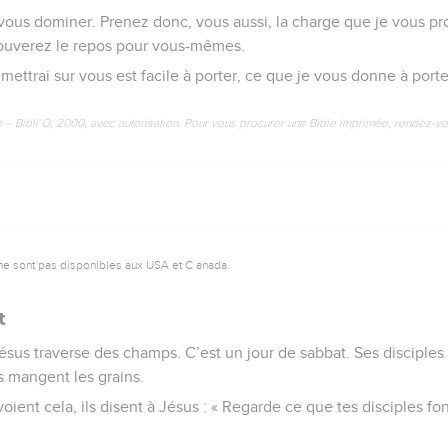
vous dominer. Prenez donc, vous aussi, la charge que je vous p
trouverez le repos pour vous-mêmes.
mettrai sur vous est facile à porter, ce que je vous donne à porter
e – Bibli’O, 2000, avec autorisation. Pour vous procurer une Bible imprimée, rendez-vo
ne sont pas disponibles aux USA et C anada.
t
sus traverse des champs. C’est un jour de sabbat. Ses disciples o
ls mangent les grains.
oient cela, ils disent à Jésus : « Regarde ce que tes disciples fon