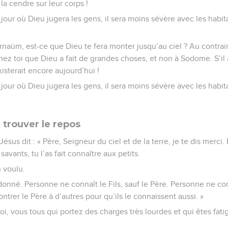
la cendre sur leur corps !
le jour où Dieu jugera les gens, il sera moins sévère avec les habi
pernaüm, est-ce que Dieu te fera monter jusqu’au ciel ? Au contrair
hez toi que Dieu a fait de grandes choses, et non à Sodome. S’il a
isterait encore aujourd’hui !
le jour où Dieu jugera les gens, il sera moins sévère avec les hab
 trouver le repos
sus dit : « Père, Seigneur du ciel et de la terre, je te dis merci. 
avants, tu l’as fait connaître aux petits.
n voulu.
onné. Personne ne connaît le Fils, sauf le Père. Personne ne conn
ontrer le Père à d’autres pour qu’ils le connaissent aussi. »
, vous tous qui portez des charges très lourdes et qui êtes fati