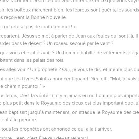
 Allez raconter à Jean ce que vous entendez et ce que vous voye
air, les boiteux marchent bien, les lépreux sont guéris, les sourd
res reçoivent la Bonne Nouvelle.
ui ne refuse pas de croire en moi ! »
epartent. Jésus se met à parler de Jean aux foules qui sont là. Il 
arder dans le désert ? Un roseau secoué par le vent ?
e que vous êtes allés voir ? Un homme habillé de vêtements éléga
tent dans les palais des rois.
s allés voir ? Un prophète ? Oui, je vous le dis, et même plus q
lui que les Livres Saints annoncent quand Dieu dit : “Moi, je va
 le chemin pour toi.” »
us le dis, c’est la vérité : il n’y a jamais eu un homme plus impor
le plus petit dans le Royaume des cieux est plus important que lui
ean baptisait jusqu’à maintenant, on attaque le Royaume des cie
hent à le prendre.
t tous les prophètes ont annoncé ce qui allait arriver.
roire, Jean, c’est Élie qui devait revenir !