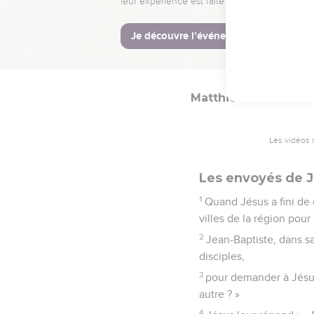
sûrement sa récompens
© Société biblique français
Matthieu
11
Les vidéos 
Les envoyés de J
1
Quand Jésus a fini de d
villes de la région pou
2
Jean-Baptiste, dans sa
disciples,
3
pour demander à Jésus
autre ? »
4