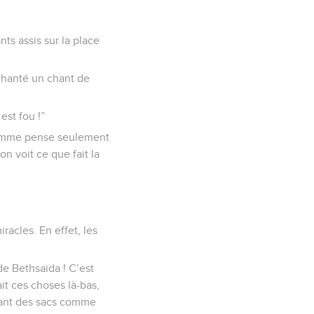
ts assis sur la place
 chanté un chant de
est fou !”
t homme pense seulement
n voit ce que fait la
racles. En effet, les
 de Bethsaïda ! C’est
ait ces choses là-bas,
enant des sacs comme