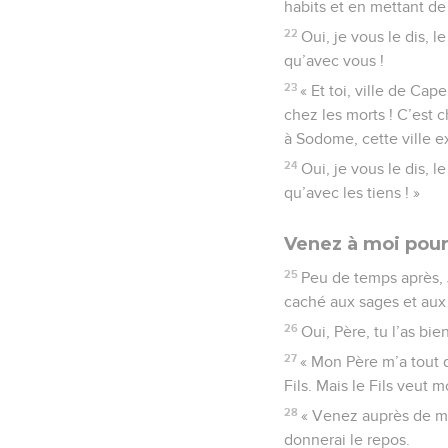
habits et en mettant de 
22
Oui, je vous le dis, 
qu’avec vous !
23
« Et toi, ville de Ca
chez les morts ! C’est c
à Sodome, cette ville ex
24
Oui, je vous le dis, 
qu’avec les tiens ! »
Venez à moi pour
25
Peu de temps après, Jé
caché aux sages et aux s
26
Oui, Père, tu l’as bie
27
« Mon Père m’a tout d
Fils. Mais le Fils veut m
28
« Venez auprès de moi
donnerai le repos.