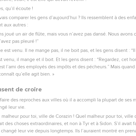
s, qu’il écoute !
 vais comparer les gens d’aujourd’hui ? Ils ressemblent à des enfan
nt aux autres :
s joué un air de flûte, mais vous n’avez pas dansé. Nous avons
’avez pas pleuré !”
e est venu. Il ne mange pas, il ne boit pas, et les gens disent : “Il 
t venu, il mange et il boit. Et les gens disent : “Regardez, ce
l est l’ami des employés des impôts et des pécheurs.” Mais quand o
onnaît qu’elle agit bien. »
fusent de croire
faire des reproches aux villes où il a accompli la plupart de ses mi
ngé leur vie.
l malheur pour toi, ville de Corazin ! Quel malheur pour toi, ville
t des choses extraordinaires, et non à Tyr et à Sidon. S’il avait f
t changé leur vie depuis longtemps. Ils l’auraient montré en pr