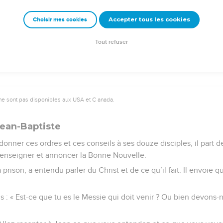
e. »
Accepter tous les cookies
Choisir mes cookies
e – Bibli’O, 2000, avec autorisation. Pour vous procurer une Bible imprimée, rendez-vo
Tout refuser
ne sont pas disponibles aux USA et C anada.
ean-Baptiste
onner ces ordres et ces conseils à ses douze disciples, il part de 
r enseigner et annoncer la Bonne Nouvelle.
 prison, a entendu parler du Christ et de ce qu’il fait. Il envoie 
 : « Est-ce que tu es le Messie qui doit venir ? Ou bien devons-