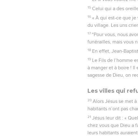
15
Celui qui a des oreille
16
« À qui est-ce que je
du village. Les uns crie
17
“Pour vous, nous avon
funérailles, mais vous n
18
En effet, Jean-Baptist
19
Le Fils de l’homme es
à manger et à boire ! I
sagesse de Dieu, on rec
Les villes qui re
20
Alors Jésus se met à 
habitants n’ont pas cha
21
Jésus leur dit : « Que
chez vous que Dieu a fai
leurs habitants auraien