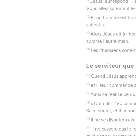
Jésus leur répond : «
Vous allez sûrement le p
12
Et un homme est beauc
sabbat. »
13
Alors Jésus dit à l’h
comme l’autre main.
14
Les Pharisiens sorten
Le serviteur que 
15
Quand Jésus apprend c
16
et il leur commande s
17
Ainsi se réalise ce q
18
« Dieu dit : “Voici mo
Saint sur lui, et il anno
19
Il ne se disputera ave
20
Il ne cassera pas le r