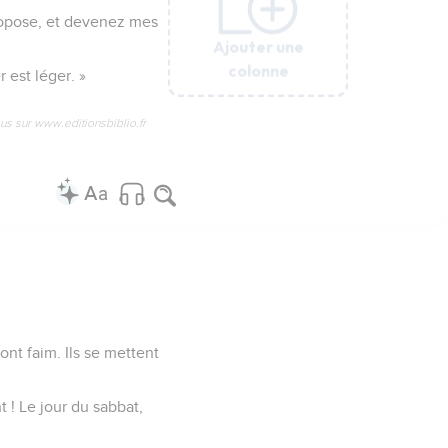
ropose, et devenez mes
Ajouter une
Ajouter une
Ajouter une
Ajouter une
Ajouter une
colonne
colonne
colonne
colonne
colonne
 est léger. »
us sur www.editionsbiblio.fr
nt faim. Ils se mettent
t ! Le jour du sabbat,