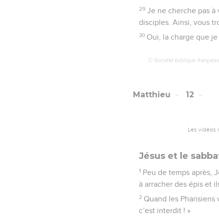
29
Je ne cherche pas à 
disciples. Ainsi, vous 
30
Oui, la charge que je 
© Société biblique français
Matthieu
12
Les vidéos 
Jésus et le sabba
1
Peu de temps après, Jé
à arracher des épis et i
2
Quand les Pharisiens v
c’est interdit ! »