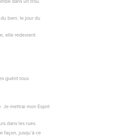
tombe dans un trou.
du bien, le jour du
e, elle redevient
es guérit tous
ie. Je mettrai mon Esprit
urs dans les rues.
tte façon, jusqu’à ce