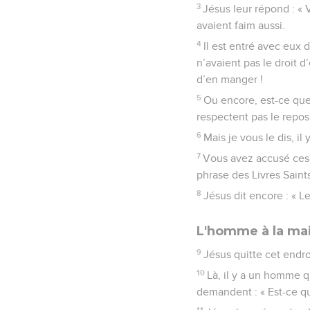
3
Jésus leur répond : « V
avaient faim aussi.
4
Il est entré avec eux d
n’avaient pas le droit d
d’en manger !
5
Ou encore, est-ce que 
respectent pas le repos
6
Mais je vous le dis, i
7
Vous avez accusé ces 
phrase des Livres Saints
8
Jésus dit encore : « L
L'homme à la mai
9
Jésus quitte cet endroi
10
Là, il y a un homme q
demandent : « Est-ce qu’
11