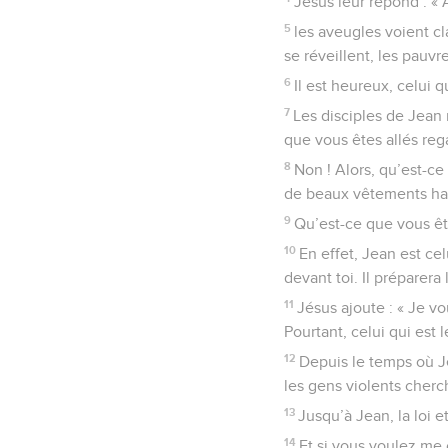
Jésus leur répond : «
5
les aveugles voient cl
se réveillent, les pauv
6
Il est heureux, celui q
7
Les disciples de Jean r
que vous êtes allés reg
8
Non ! Alors, qu’est-c
de beaux vêtements habi
9
Qu’est-ce que vous ête
10
En effet, Jean est ce
devant toi. Il préparera
11
Jésus ajoute : « Je vo
Pourtant, celui qui est 
12
Depuis le temps où J
les gens violents cherc
13
Jusqu’à Jean, la loi e
14
Et si vous voulez me c