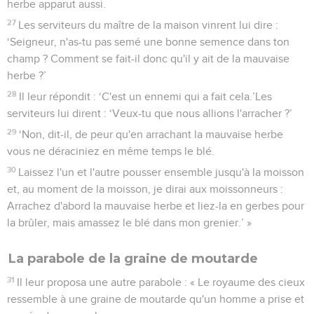
herbe apparut aussi.
27
Les serviteurs du maître de la maison vinrent lui dire :
‘Seigneur, n'as-tu pas semé une bonne semence dans ton
champ ? Comment se fait-il donc qu'il y ait de la mauvaise
herbe ?’
28
Il leur répondit : ‘C'est un ennemi qui a fait cela.’Les
serviteurs lui dirent : ‘Veux-tu que nous allions l'arracher ?’
29
‘Non, dit-il, de peur qu'en arrachant la mauvaise herbe
vous ne déraciniez en même temps le blé.
30
Laissez l'un et l'autre pousser ensemble jusqu'à la moisson
et, au moment de la moisson, je dirai aux moissonneurs :
Arrachez d'abord la mauvaise herbe et liez-la en gerbes pour
la brûler, mais amassez le blé dans mon grenier.’ »
La parabole de la graine de moutarde
31
Il leur proposa une autre parabole : « Le royaume des cieux
ressemble à une graine de moutarde qu'un homme a prise et