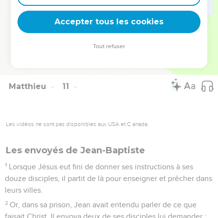
recevra une récompense de prophète, et celui qui accueille
un juste en qualité de juste recevra une récompense de
Accepter tous les cookies
juste.
42
Et si quelqu’un donne à boire ne serait-ce qu'un verre
Tout refuser
d'eau froide à l'un de ces petits parce qu'il est mon disciple,
je vous le dis en vérité, il ne perdra pas sa récompense. »
Matthieu
11
Les vidéos ne sont pas disponibles aux USA et C anada.
Les envoyés de Jean-Baptiste
1
Lorsque Jésus eut fini de donner ses instructions à ses
douze disciples, il partit de là pour enseigner et prêcher dans
leurs villes.
2
Or, dans sa prison, Jean avait entendu parler de ce que
faisait Christ. Il envoya deux de ses disciples lui demander :