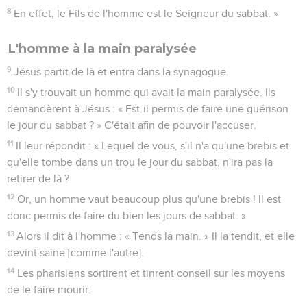
8
En effet, le Fils de l'homme est le Seigneur du sabbat. »
L'homme à la main paralysée
9
Jésus partit de là et entra dans la synagogue.
10
Il s'y trouvait un homme qui avait la main paralysée. Ils
demandèrent à Jésus : « Est-il permis de faire une guérison
le jour du sabbat ? » C'était afin de pouvoir l'accuser.
11
Il leur répondit : « Lequel de vous, s'il n'a qu'une brebis et
qu'elle tombe dans un trou le jour du sabbat, n'ira pas la
retirer de là ?
12
Or, un homme vaut beaucoup plus qu'une brebis ! Il est
donc permis de faire du bien les jours de sabbat. »
13
Alors il dit à l'homme : « Tends la main. » Il la tendit, et elle
devint saine [comme l'autre].
14
Les pharisiens sortirent et tinrent conseil sur les moyens
de le faire mourir.