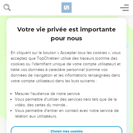
terre ! Je ne suis pas venu apporter la paix, mais l'épée,
35
car je suis venu mettre la division entre l'homme et son
père, entre la fille et sa mère, entre la belle-fille et sa belle-
Segond 21
mère,
Votre vie privée est importante
Matthieu
10
36
et l'on aura pour ennemis les membres de sa famille.
pour nous
37
Celui qui aime son père ou sa mère plus que moi n'est pas
digne de moi, et celui qui aime son fils ou sa fille plus que
En cliquant sur le bouton « Accepter tous les cookies », vous
moi n'est pas digne de moi.
acceptez que TopChrétien utilise des traceurs (comme des
38
cookies ou l'identifiant unique de votre compte utilisateur) et
Celui qui ne prend pas sa croix et ne me suit pas n'est pas
traite vos données à caractère personnel (comme vos
digne de moi.
données de navigation et les informations renseignées dans
39
Celui qui conservera sa vie la perdra, et celui qui perdra sa
votre compte utilisateur) dans les buts suivants :
vie à cause de moi la retrouvera.
Mesurer l'audience de notre service
Vous permettre d'utiliser des services tiers tels que de la
Des récompenses
vidéo, des cartes du monde…
Vous permettre d'entrer en contact avec notre service de
40
» Si quelqu’un vous accueille, c’est moi qu’il accueille, et
relation aux utilisateurs.
celui qui m’accueille accueille celui qui m'a envoyé.
41
Celui qui accueille un prophète en qualité de prophète
Choisir mes cookies