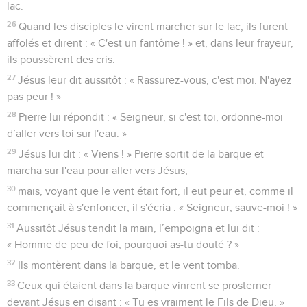
lac.
26
Quand les disciples le virent marcher sur le lac, ils furent
affolés et dirent : « C'est un fantôme ! » et, dans leur frayeur,
ils poussèrent des cris.
27
Jésus leur dit aussitôt : « Rassurez-vous, c'est moi. N'ayez
pas peur ! »
28
Pierre lui répondit : « Seigneur, si c'est toi, ordonne-moi
d’aller vers toi sur l'eau. »
29
Jésus lui dit : « Viens ! » Pierre sortit de la barque et
marcha sur l'eau pour aller vers Jésus,
30
mais, voyant que le vent était fort, il eut peur et, comme il
commençait à s'enfoncer, il s'écria : « Seigneur, sauve-moi ! »
31
Aussitôt Jésus tendit la main, l’empoigna et lui dit :
« Homme de peu de foi, pourquoi as-tu douté ? »
32
Ils montèrent dans la barque, et le vent tomba.
33
Ceux qui étaient dans la barque vinrent se prosterner
devant Jésus en disant : « Tu es vraiment le Fils de Dieu. »