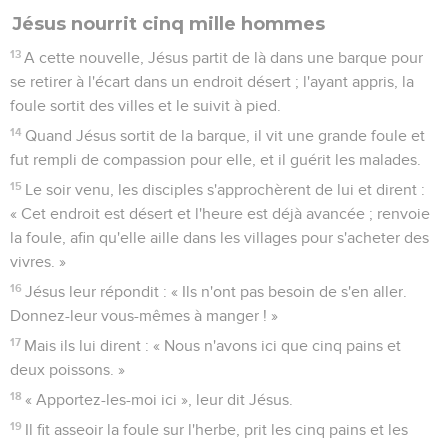
Jésus nourrit cinq mille hommes
13
A cette nouvelle, Jésus partit de là dans une barque pour
se retirer à l'écart dans un endroit désert ; l'ayant appris, la
foule sortit des villes et le suivit à pied.
14
Quand Jésus sortit de la barque, il vit une grande foule et
fut rempli de compassion pour elle, et il guérit les malades.
15
Le soir venu, les disciples s'approchèrent de lui et dirent :
« Cet endroit est désert et l'heure est déjà avancée ; renvoie
la foule, afin qu'elle aille dans les villages pour s'acheter des
vivres. »
16
Jésus leur répondit : « Ils n'ont pas besoin de s'en aller.
Donnez-leur vous-mêmes à manger ! »
17
Mais ils lui dirent : « Nous n'avons ici que cinq pains et
deux poissons. »
18
« Apportez-les-moi ici », leur dit Jésus.
19
Il fit asseoir la foule sur l'herbe, prit les cinq pains et les