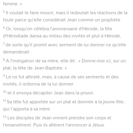
femme. »
5
Il voulait le faire mourir, mais il redoutait les réactions de la
foule parce qu'elle considérait Jean comme un prophète.
6
Or, lorsqu'on célébra l'anniversaire d'Hérode, la fille
d'Hérodiade dansa au milieu des invités et plut à Hérode,
7
de sorte qu'il promit avec serment de lui donner ce qu'elle
demanderait.
8
A l'instigation de sa mère, elle dit : « Donne-moi ici, sur un
plat, la tête de Jean-Baptiste. »
9
Le roi fut attristé, mais, à cause de ses serments et des
invités, il ordonna de la lui donner
10
et il envoya décapiter Jean dans la prison.
11
Sa tête fut apportée sur un plat et donnée à la jeune fille,
qui l’apporta à sa mère.
12
Les disciples de Jean vinrent prendre son corps et
l'ensevelirent. Puis ils allèrent l'annoncer à Jésus.