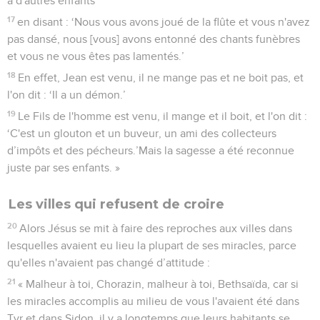
à d'autres enfants
17
en disant : ‘Nous vous avons joué de la flûte et vous n'avez
pas dansé, nous [vous] avons entonné des chants funèbres
et vous ne vous êtes pas lamentés.’
18
En effet, Jean est venu, il ne mange pas et ne boit pas, et
l'on dit : ‘Il a un démon.’
19
Le Fils de l'homme est venu, il mange et il boit, et l'on dit :
‘C'est un glouton et un buveur, un ami des collecteurs
d’impôts et des pécheurs.’Mais la sagesse a été reconnue
juste par ses enfants. »
Les villes qui refusent de croire
20
Alors Jésus se mit à faire des reproches aux villes dans
lesquelles avaient eu lieu la plupart de ses miracles, parce
qu'elles n'avaient pas changé d’attitude :
21
« Malheur à toi, Chorazin, malheur à toi, Bethsaïda, car si
les miracles accomplis au milieu de vous l'avaient été dans
Tyr et dans Sidon, il y a longtemps que leurs habitants se