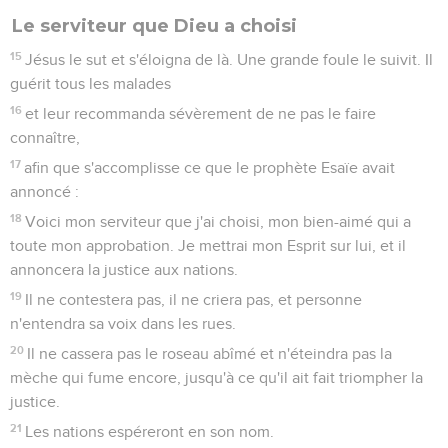
Le serviteur que Dieu a choisi
15
Jésus le sut et s'éloigna de là. Une grande foule le suivit. Il
guérit tous les malades
16
et leur recommanda sévèrement de ne pas le faire
connaître,
17
afin que s'accomplisse ce que le prophète Esaïe avait
annoncé :
18
Voici mon serviteur que j'ai choisi, mon bien-aimé qui a
toute mon approbation. Je mettrai mon Esprit sur lui, et il
annoncera la justice aux nations.
19
Il ne contestera pas, il ne criera pas, et personne
n'entendra sa voix dans les rues.
20
Il ne cassera pas le roseau abîmé et n'éteindra pas la
mèche qui fume encore, jusqu'à ce qu'il ait fait triompher la
justice.
21
Les nations espéreront en son nom.