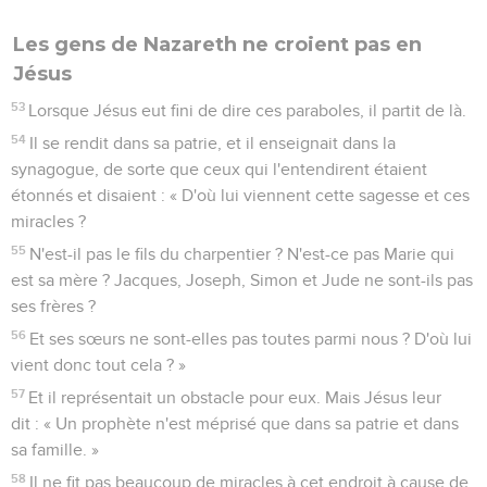
Les gens de Nazareth ne croient pas en
Jésus
53
Lorsque Jésus eut fini de dire ces paraboles, il partit de là.
54
Il se rendit dans sa patrie, et il enseignait dans la
synagogue, de sorte que ceux qui l'entendirent étaient
étonnés et disaient : « D'où lui viennent cette sagesse et ces
miracles ?
55
N'est-il pas le fils du charpentier ? N'est-ce pas Marie qui
est sa mère ? Jacques, Joseph, Simon et Jude ne sont-ils pas
ses frères ?
56
Et ses sœurs ne sont-elles pas toutes parmi nous ? D'où lui
vient donc tout cela ? »
57
Et il représentait un obstacle pour eux. Mais Jésus leur
dit : « Un prophète n'est méprisé que dans sa patrie et dans
sa famille. »
58
Il ne fit pas beaucoup de miracles à cet endroit à cause de