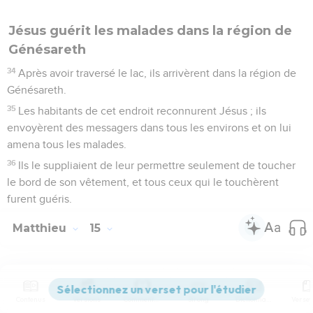
Jésus guérit les malades dans la région de
Génésareth
34
Après avoir traversé le lac, ils arrivèrent dans la région de
Génésareth.
35
Les habitants de cet endroit reconnurent Jésus ; ils
envoyèrent des messagers dans tous les environs et on lui
amena tous les malades.
36
Ils le suppliaient de leur permettre seulement de toucher
le bord de son vêtement, et tous ceux qui le touchèrent
furent guéris.
Matthieu
15
Les vidéos ne sont pas disponibles aux USA et C anada.
Contenus
Versions
Commentaires
Strong
Dictionnaire