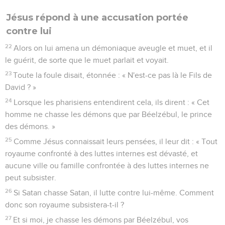
Jésus répond à une accusation portée
contre lui
22
Alors on lui amena un démoniaque aveugle et muet, et il
le guérit, de sorte que le muet parlait et voyait.
23
Toute la foule disait, étonnée : « N'est-ce pas là le Fils de
David ? »
24
Lorsque les pharisiens entendirent cela, ils dirent : « Cet
homme ne chasse les démons que par Béelzébul, le prince
des démons. »
25
Comme Jésus connaissait leurs pensées, il leur dit : « Tout
royaume confronté à des luttes internes est dévasté, et
aucune ville ou famille confrontée à des luttes internes ne
peut subsister.
26
Si Satan chasse Satan, il lutte contre lui-même. Comment
donc son royaume subsistera-t-il ?
27
Et si moi, je chasse les démons par Béelzébul, vos