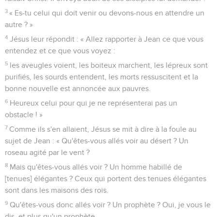
3
« Es-tu celui qui doit venir ou devons-nous en attendre un
autre ? »
4
Jésus leur répondit : « Allez rapporter à Jean ce que vous
entendez et ce que vous voyez :
5
les aveugles voient, les boiteux marchent, les lépreux sont
purifiés, les sourds entendent, les morts ressuscitent et la
bonne nouvelle est annoncée aux pauvres.
6
Heureux celui pour qui je ne représenterai pas un
obstacle ! »
7
Comme ils s'en allaient, Jésus se mit à dire à la foule au
sujet de Jean : « Qu'êtes-vous allés voir au désert ? Un
roseau agité par le vent ?
8
Mais qu'êtes-vous allés voir ? Un homme habillé de
[tenues] élégantes ? Ceux qui portent des tenues élégantes
sont dans les maisons des rois.
9
Qu'êtes-vous donc allés voir ? Un prophète ? Oui, je vous le
dis, et plus qu'un prophète,