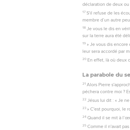
déclaration de deux ou 
17
S'il refuse de les écou
membre d’un autre peupl
18
Je vous le dis en véri
sur la terre aura été dél
19
» Je vous dis encore 
leur sera accordé par m
20
En effet, là où deux 
La parabole du s
21
Alors Pierre s'approch
péchera contre moi ? Est
22
Jésus lui dit : « Je ne
23
» C'est pourquoi, le 
24
Quand il se mit à l’œ
25
Comme il n'avait pas 