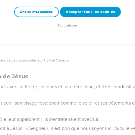
'homme va venir dans la gloire de son Père, avec ses anges, et alor
ère d’agir.
Accepter tous les cookies
Choisir mes cookies
ité, quelques-uns de ceux qui sont ici ne mourront pas avant d'avo
 règne. »
Tout refuser
ne sont pas disponibles aux USA et C anada.
n de Jésus
prit avec lui Pierre, Jacques et son frère Jean, et il les conduisit 
vant eux ; son visage resplendit comme le soleil et ses vêtement
lie leur apparurent ; ils s'entretenaient avec lui.
 dit à Jésus : « Seigneur, il est bon que nous soyons ici. Si tu le ve