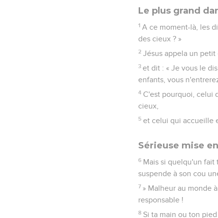
Le plus grand da
1
A ce moment-là, les di
des cieux ? »
2
Jésus appela un petit 
3
et dit : « Je vous le 
enfants, vous n'entrere
4
C'est pourquoi, celui
cieux,
5
et celui qui accueill
Sérieuse mise e
6
Mais si quelqu'un fait
suspende à son cou une
7
» Malheur au monde à 
responsable !
8
Si ta main ou ton pied