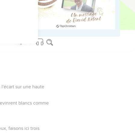
s il traitera chacun
ir vu le Fils de
à l'écart sur une haute
s devinrent blancs comme
ux, faisons ici trois