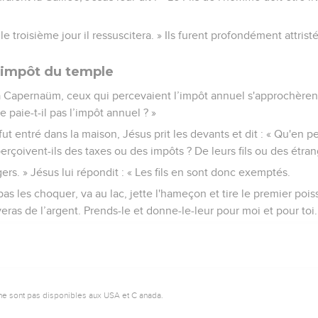
 le troisième jour il ressuscitera. » Ils furent profondément attristé
'impôt du temple
 à Capernaüm, ceux qui percevaient l’impôt annuel s'approchèrent
e paie-t-il pas l’impôt annuel ? »
il fut entré dans la maison, Jésus prit les devants et dit : « Qu'en
 perçoivent-ils des taxes ou des impôts ? De leurs fils ou des étran
angers. » Jésus lui répondit : « Les fils en sont donc exemptés.
s les choquer, va au lac, jette l'hameçon et tire le premier pois
veras de l’argent. Prends-le et donne-le-leur pour moi et pour toi.
ne sont pas disponibles aux USA et C anada.