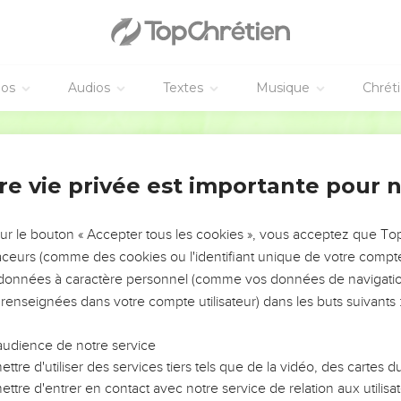
a été délié au ciel. »
disciples de ne dire à personne qu'il était le Messie.
éos
Audios
Textes
Musique
Chrét
 commença à montrer à ses disciples qu'il devait aller à Jérusa
Segond 21
des chefs des prêtres et des spécialistes de la loi, être mis à mort
re vie privée est importante pour 
 part et se mit à le reprendre en disant : « Que Dieu t'en garde, S
a et dit à Pierre : « Arrière, Satan, tu es un piège pour moi, car 
sur le bouton « Accepter tous les cookies », vous acceptez que T
ais celles des hommes. »
traceurs (comme des cookies ou l'identifiant unique de votre compte 
s données à caractère personnel (comme vos données de navigatio
 disciples : « Si quelqu'un veut être mon disciple, qu'il renonce à 
 renseignées dans votre compte utilisateur) dans les buts suivants 
'il me suive !
oudra sauver sa vie la perdra, mais celui qui la perdra à cause de m
audience de notre service
n homme de gagner le monde entier, s'il perd son âme ? Ou que
ttre d'utiliser des services tiers tels que de la vidéo, des cartes
 ?
ttre d'entrer en contact avec notre service de relation aux utilisat