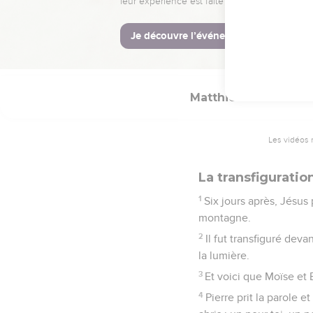
En effet, le Fils de l
conformément à sa mani
28
Je vous le dis en vér
l'homme venir dans son
Matthieu
17
Les vidéos 
La transfiguratio
1
Six jours après, Jésus 
montagne.
2
Il fut transfiguré de
la lumière.
3
Et voici que Moïse et E
4
Pierre prit la parole et