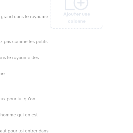
Ajouter une
Ajouter une
Ajouter une
Ajouter une
Ajouter une
us grand dans le royaume
colonne
colonne
colonne
colonne
colonne
nez pas comme les petits
dans le royaume des
me.
eux pour lui qu'on
l'homme qui en est
vaut pour toi entrer dans