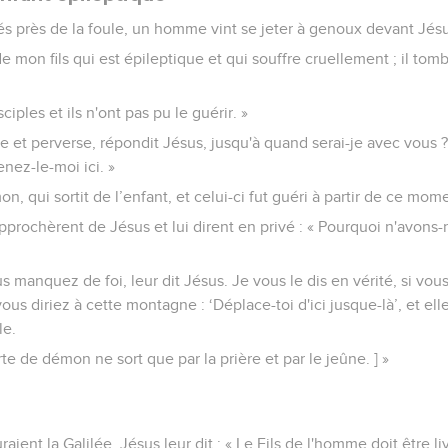
vés près de la foule, un homme vint se jeter à genoux devant Jésus
de mon fils qui est épileptique et qui souffre cruellement ; il to
ciples et ils n'ont pas pu le guérir. »
e et perverse, répondit Jésus, jusqu'à quand serai-je avec vous 
nez-le-moi ici. »
 qui sortit de l’enfant, et celui-ci fut guéri à partir de ce mome
'approchèrent de Jésus et lui dirent en privé : « Pourquoi n'avons
s manquez de foi, leur dit Jésus. Je vous le dis en vérité, si vo
us diriez à cette montagne : ‘Déplace-toi d'ici jusque-là’, et elle
le.
te de démon ne sort que par la prière et par le jeûne. ] »
aient la Galilée, Jésus leur dit : « Le Fils de l'homme doit être l