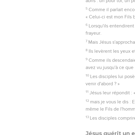
abris : un pour toi, un 
5
Comme il parlait encor
« Celui-ci est mon Fils 
6
Lorsqu'ils entendirent
frayeur.
7
Mais Jésus s'approcha 
8
Ils levèrent les yeux 
9
Comme ils descendaien
avez vu jusqu'à ce que l
10
Les disciples lui posè
venir d'abord ? »
11
Jésus leur répondit : «
12
mais je vous le dis : 
même le Fils de l'homme
13
Les disciples comprire
Jésus guérit un 