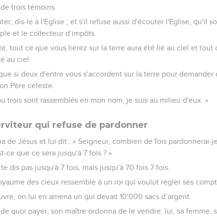
de trois témoins.
ter, dis-le à l'Eglise ; et s'il refuse aussi d'écouter l'Eglise, qu'il
e et le collecteur d’impôts.
té, tout ce que vous lierez sur la terre aura été lié au ciel et tou
ié au ciel.
que si deux d'entre vous s'accordent sur la terre pour demander 
on Père céleste.
ou trois sont rassemblés en mon nom, je suis au milieu d'eux. »
erviteur qui refuse de pardonner
a de Jésus et lui dit : « Seigneur, combien de fois pardonnerai-je
-ce que ce sera jusqu'à 7 fois ? »
 te dis pas jusqu'à 7 fois, mais jusqu'à 70 fois 7 fois.
royaume des cieux ressemble à un roi qui voulut régler ses compt
uvre, on lui en amena un qui devait 10'000 sacs d’argent.
de quoi payer, son maître ordonna de le vendre, lui, sa femme, s