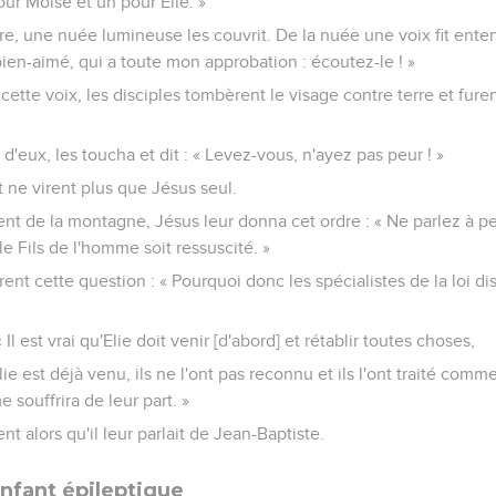
pour Moïse et un pour Elie. »
e, une nuée lumineuse les couvrit. De la nuée une voix fit enten
bien-aimé, qui a toute mon approbation : écoutez-le ! »
 cette voix, les disciples tombèrent le visage contre terre et fure
d'eux, les toucha et dit : « Levez-vous, n'ayez pas peur ! »
et ne virent plus que Jésus seul.
t de la montagne, Jésus leur donna cet ordre : « Ne parlez à 
e Fils de l'homme soit ressuscité. »
rent cette question : « Pourquoi donc les spécialistes de la loi dis
 Il est vrai qu'Elie doit venir [d'abord] et rétablir toutes choses,
Elie est déjà venu, ils ne l'ont pas reconnu et ils l'ont traité comm
 souffrira de leur part. »
nt alors qu'il leur parlait de Jean-Baptiste.
enfant épileptique