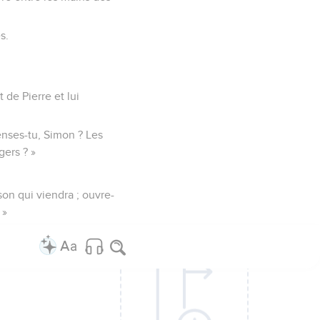
s.
 de Pierre et lui
 penses-tu, Simon ? Les
gers ? »
son qui viendra ; ouvre-
 »