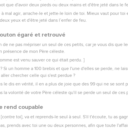
ot que d'avoir deux pieds ou deux mains et d'être jeté dans le fe
 à mal agir, arrache-le et jette-le loin de toi. Mieux vaut pour toi
deux yeux et d'être jeté dans l’enfer de feu.
outon égaré et retrouvé
on de ne pas mépriser un seul de ces petits, car je vous dis que le
n présence de mon Père céleste.
l'homme est venu sauver ce qui était perdu. ]
 Si un homme a 100 brebis et que l'une d'elles se perde, ne laiss
aller chercher celle qui s'est perdue ?
vous le dis en vérité, il en a plus de joie que des 99 qui ne se sont
 la volonté de votre Père céleste qu'il se perde un seul de ces p
e rend coupable
[contre toi], va et reprends-le seul à seul. S'il t'écoute, tu as gag
pas, prends avec toi une ou deux personnes, afin que toute l'affair