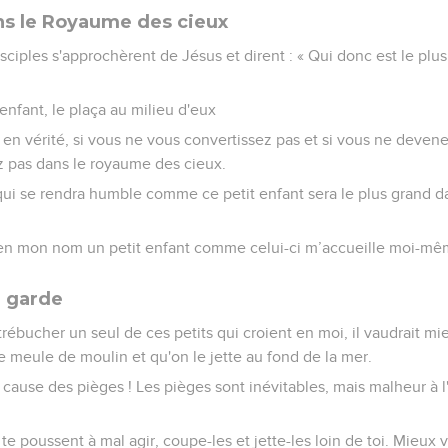
ns le Royaume des cieux
sciples s'approchèrent de Jésus et dirent : « Qui donc est le pl
enfant, le plaça au milieu d'eux
dis en vérité, si vous ne vous convertissez pas et si vous ne deve
z pas dans le royaume des cieux.
 qui se rendra humble comme ce petit enfant sera le plus grand 
e en mon nom un petit enfant comme celui-ci m’accueille moi-mê
n garde
 trébucher un seul de ces petits qui croient en moi, il vaudrait mi
 meule de moulin et qu'on le jette au fond de la mer.
cause des pièges ! Les pièges sont inévitables, mais malheur à 
 te poussent à mal agir, coupe-les et jette-les loin de toi. Mieux 