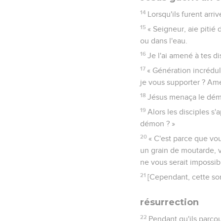
14
Lorsqu'ils furent arri
15
« Seigneur, aie pitié 
ou dans l'eau.
16
Je l'ai amené à tes dis
17
« Génération incrédul
je vous supporter ? Ame
18
Jésus menaça le démon,
19
Alors les disciples s
démon ? »
20
« C'est parce que vou
un grain de moutarde, vo
ne vous serait impossib
21
[Cependant, cette sor
résurrection
22
Pendant qu'ils parcour