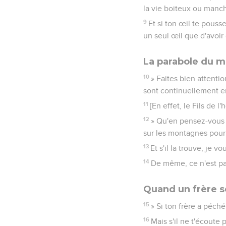
la vie boiteux ou manch
9
Et si ton œil te pousse
un seul œil que d'avoir 
La parabole du m
10
» Faites bien attenti
sont continuellement e
11
[En effet, le Fils de 
12
» Qu'en pensez-vous ?
sur les montagnes pour 
13
Et s'il la trouve, je 
14
De même, ce n'est pas
Quand un frère s
15
» Si ton frère a péché 
16
Mais s'il ne t'écoute 