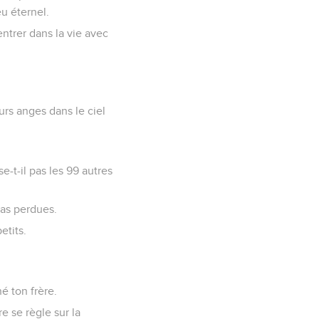
u éternel.
 entrer dans la vie avec
urs anges dans le ciel
e-t-il pas les 99 autres
 pas perdues.
etits.
né ton frère.
e se règle sur la