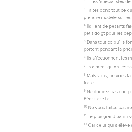
2
—Les *spécialistes de 
3
Faites donc tout ce qu
prendre modèle sur leur
4
Ils lient de pesants f
petit doigt pour les dép
5
Dans tout ce qu’ils fon
portent pendant la priè
6
Ils affectionnent les 
7
Ils aiment qu’on les sa
8
Mais vous, ne vous fai
frères.
9
Ne donnez pas non plus 
Père céleste.
10
Ne vous faites pas non
11
Le plus grand parmi v
12
Car celui qui s’élève 