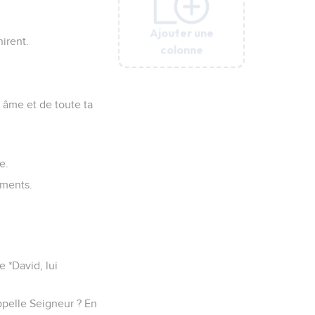
Ajouter une
Ajouter une
Ajouter une
Ajouter une
Ajouter une
irent.
colonne
colonne
colonne
colonne
colonne
n âme et de toute ta
e.
ements.
 *David, lui
appelle Seigneur ? En