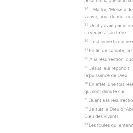
posèrent la question su
24
—Maître, *Moïse a do
veuve, pour donner un
25
Or, il y avait parmi n
sa veuve à son frère.
26
Il est arrivé la même
27
En fin de compte, la
28
A la résurrection, du
29
Jésus leur répondit :
la puissance de Dieu.
30
En effet, une fois re
qui sont dans le ciel.
31
Quant à la résurrecti
32
Je suis le Dieu d’*Ab
Dieu des vivants.
33
Les foules qui enten