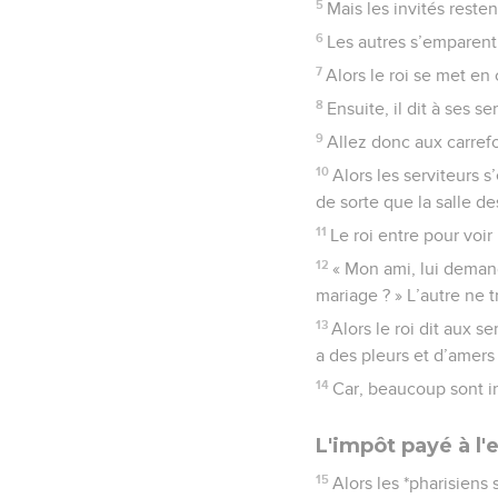
5
Mais les invités resten
6
Les autres s’emparent 
7
Alors le roi se met en 
8
Ensuite, il dit à ses s
9
Allez donc aux carref
10
Alors les serviteurs 
de sorte que la salle d
11
Le roi entre pour voir
12
« Mon ami, lui demand
mariage ? » L’autre ne 
13
Alors le roi dit aux s
a des pleurs et d’amers 
14
Car, beaucoup sont i
L'impôt payé à l
15
Alors les *pharisiens