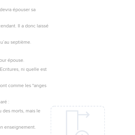
 devra épouser sa
cendant. Il a donc laissé
squ’au septième.
 pour épouse.
critures, ni quelle est
ivront comme les *anges
aré :
u des morts, mais le
son enseignement.