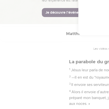
Jésus comme un *proph
La Bible Du 
Matthieu
22
Les vidéos 
La parabole du g
1
Jésus leur parla de no
2
—Il en est du *royaum
3
Il envoie ses serviteu
4
Alors il envoie d’autre
préparé mon banquet, j’
aux noces. »