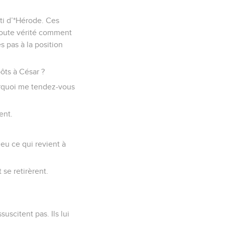
ti d’*Hérode. Ces
 toute vérité comment
 pas à la position
ôts à César ?
ourquoi me tendez-vous
ent.
eu ce qui revient à
 se retirèrent.
uscitent pas. Ils lui