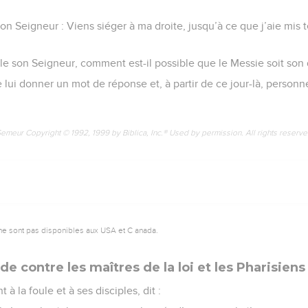
on Seigneur : Viens siéger à ma droite, jusqu’à ce que j’aie mis
lle son Seigneur, comment est-il possible que le Messie soit son
 lui donner un mot de réponse et, à partir de ce jour-là, personne
Semeur Copyright © 1992, 1999 by Biblica, Inc.® Used by permission. All rights reserv
ne sont pas disponibles aux USA et C anada.
e contre les maîtres de la loi et les Pharisiens
 à la foule et à ses disciples, dit :