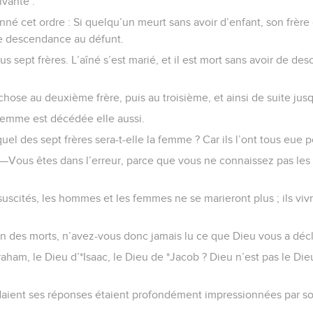
ivante :
nné cet ordre : Si quelqu’un meurt sans avoir d’enfant, son frère
e descendance au défunt.
ous sept frères. L’aîné s’est marié, et il est mort sans avoir de des
 chose au deuxième frère, puis au troisième, et ainsi de suite ju
 femme est décédée elle aussi.
quel des sept frères sera-t-elle la femme ? Car ils l’ont tous eue
 —Vous êtes dans l’erreur, parce que vous ne connaissez pas les E
ssuscités, les hommes et les femmes ne se marieront plus ; ils v
on des morts, n’avez-vous donc jamais lu ce que Dieu vous a décl
raham, le Dieu d’*Isaac, le Dieu de *Jacob ? Dieu n’est pas le Die
daient ses réponses étaient profondément impressionnées par 