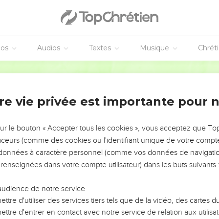
rons aperçurent le fils, ils se dirent entre eux : « Voilà l’héritier
héritage. »
ur lui, le traînèrent hors du vignoble et le tuèrent.
éos
Audios
Textes
Musique
Chrét
 de la vigne viendra, comment agira-t-il envers ces vignerons ?
—Il fera exécuter sans pitié ces misérables, puis il confiera le soin
Semeur
ront sa part de récolte en temps voulu.
avez-vous jamais lu dans les Ecritures : La pierre rejetée par les 
re vie privée est importante pour 
pale, à l’angle de l’édifice. C’est le Seigneur qui l’a voulu ainsi 
sur le bouton « Accepter tous les cookies », vous acceptez que T
us déclare que le *royaume de Dieu vous sera enlevé et sera do
traceurs (comme des cookies ou l'identifiant unique de votre compte 
s données à caractère personnel (comme vos données de navigatio
era sur cette pierre-là, se brisera la nuque, et si elle tombe sur 
 renseignées dans votre compte utilisateur) dans les buts suivants 
es paraboles, les chefs des *prêtres et les *pharisiens comprire
audience de notre service
ttre d'utiliser des services tiers tels que de la vidéo, des cartes
ttre d'entrer en contact avec notre service de relation aux utilisat
yen de l’arrêter, mais ils avaient peur des réactions de la foule, 