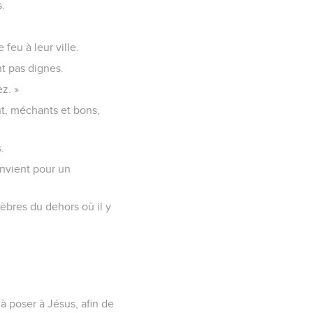
s.
 feu à leur ville.
nt pas dignes.
z. »
nt, méchants et bons,
.
onvient pour un
énèbres du dehors où il y
à poser à Jésus, afin de