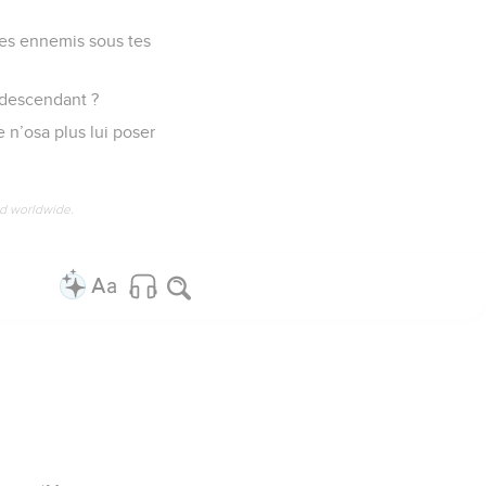
 tes ennemis sous tes
 descendant ?
 n’osa plus lui poser
ed worldwide.