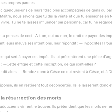
 ses propres paroles.
onc quelques-uns de leurs *disciples accompagnés de gens du par
 —Maître, nous savons que tu dis la vérité et que tu enseignes en
vre. Tu ne te laisses influencer par personne, car tu ne regardes
tu penses de ceci : A-t-on, oui ou non, le droit de payer des imp
ant leurs mauvaises intentions, leur répondit : —Hypocrites ! P
 qui sert à payer cet impôt. Ils lui présentèrent une pièce d’arg
: —Cette effigie et cette inscription, de qui sont-elles ?
 dit alors : —Rendez donc à César ce qui revient à César, et à Di
ponse, ils en restèrent tout déconcertés. Ils le laissèrent donc et
 la résurrection des morts
dducéens vinrent le trouver. Ils prétendent que les morts ne ress