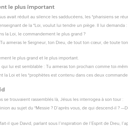
 le plus important
s avait réduit au silence les sadducéens, les *pharisiens se réun
enseignant de la *Loi, voulut lui tendre un piège. Il lui demanda :
ans la Loi, le commandement le plus grand ?
—Tu aimeras le Seigneur, ton Dieu, de tout ton cœur, de toute to
ment le plus grand et le plus important.
nd qui lui est semblable : Tu aimeras ton prochain comme toi-mêm
nt la Loi et les *prophètes est contenu dans ces deux command
id
 se trouvaient rassemblés là, Jésus les interrogea à son tour :
nion au sujet du *Messie ? D’après vous, de qui descend-il ? —De
it-il que David, parlant sous l’inspiration de l’Esprit de Dieu, l’