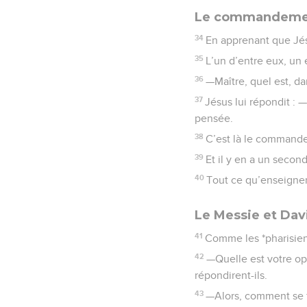
Le commandement
34
En apprenant que Jésu
35
L’un d’entre eux, un 
36
—Maître, quel est, d
37
Jésus lui répondit : 
pensée.
38
C’est là le commande
39
Et il y en a un seco
40
Tout ce qu’enseigne
Le Messie et Dav
41
Comme les *pharisiens
42
—Quelle est votre opi
répondirent-ils.
43
—Alors, comment se fa