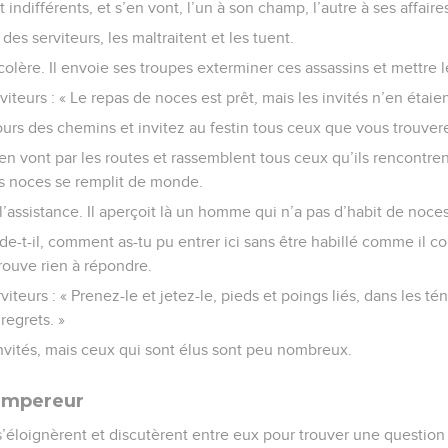
t indifférents, et s’en vont, l’un à son champ, l’autre à ses affaire
des serviteurs, les maltraitent et les tuent.
colère. Il envoie ses troupes exterminer ces assassins et mettre le
erviteurs : « Le repas de noces est prêt, mais les invités n’en étaie
ours des chemins et invitez au festin tous ceux que vous trouvere
s’en vont par les routes et rassemblent tous ceux qu’ils rencontre
es noces se remplit de monde.
 l’assistance. Il aperçoit là un homme qui n’a pas d’habit de noces
e-t-il, comment as-tu pu entrer ici sans être habillé comme il c
trouve rien à répondre.
erviteurs : « Prenez-le et jetez-le, pieds et poings liés, dans les t
regrets. »
nvités, mais ceux qui sont élus sont peu nombreux.
'empereur
 s’éloignèrent et discutèrent entre eux pour trouver une question 