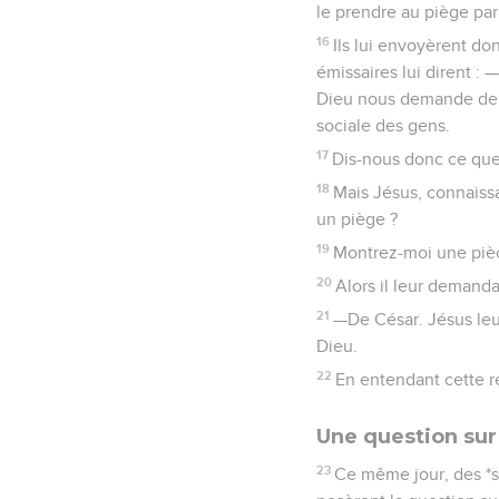
le prendre au piège par
16
Ils lui envoyèrent d
émissaires lui dirent :
Dieu nous demande de vi
sociale des gens.
17
Dis-nous donc ce que 
18
Mais Jésus, connaiss
un piège ?
19
Montrez-moi une pièce
20
Alors il leur demanda 
21
—De César. Jésus leur
Dieu.
22
En entendant cette ré
Une question sur
23
Ce même jour, des *sa