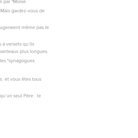
se par *Moïse.
. Mais gardez-vous de
bougeraient même pas le
 à versets qu’ils
 manteaux plus longues.
 les *synagogues.
re, et vous êtes tous
 qu’un seul Père : le