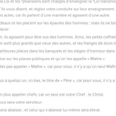
la Loi et les *pharisiens sont chargés d’enseigner la *Loi transmi
’ils vous disent, et réglez votre conduite sur leur enseignement
s actes, car ils parlent d’une manière et agissent d’une autre.
ardeaux et les placent sur les épaules des hommes ; mais ils ne 
lacer.
t, ils agissent pour être vus des hommes. Ainsi, les petits coffrets
re sont plus grands que ceux des autres, et les franges de leurs
meilleures places dans les banquets et les sièges d’honneur dans
lue sur les places publiques et qu’on les appelle « Maître ».
tes pas appeler « Maître », car pour vous, il n’y a qu’un seul Maît
à quelqu’un, ici-bas, le titre de « Père », car pour vous, il n’y a
 plus appeler chefs, car un seul est votre Chef : le Christ.
ous sera votre serviteur.
sera abaissé ; et celui qui s’abaisse lui-même sera élevé.