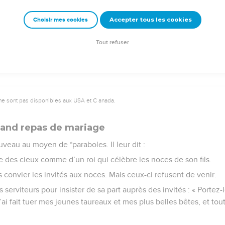
ète.
Accepter tous les cookies
Choisir mes cookies
Semeur Copyright © 1992, 1999 by Biblica, Inc.® Used by permission. All rights reserv
Tout refuser
ne sont pas disponibles aux USA et C anada.
rand repas de mariage
uveau au moyen de *paraboles. Il leur dit :
e des cieux comme d’un roi qui célèbre les noces de son fils.
rs convier les invités aux noces. Mais ceux-ci refusent de venir.
s serviteurs pour insister de sa part auprès des invités : « Portez-
ai fait tuer mes jeunes taureaux et mes plus belles bêtes, et tou