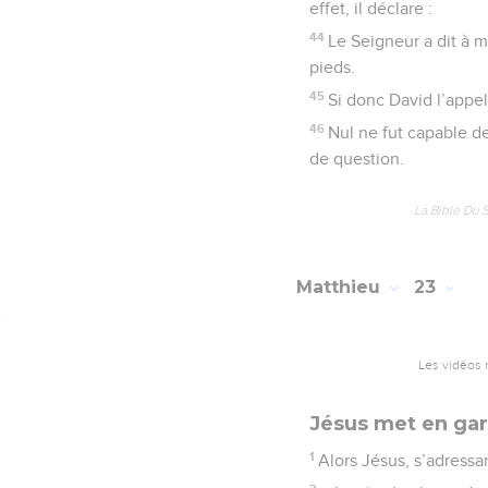
effet, il déclare :
44
Le Seigneur a dit à m
pieds.
45
Si donc David l’appe
46
Nul ne fut capable de
de question.
La Bible Du 
Matthieu
23
Les vidéos 
Jésus met en gard
1
Alors Jésus, s’adressant