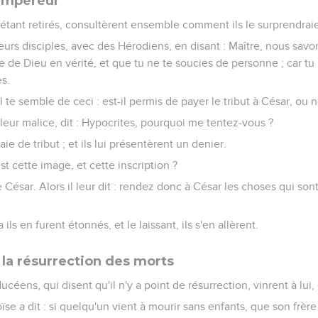
'empereur
s'étant retirés, consultèrent ensemble comment ils le surprendraie
leurs disciples, avec des Hérodiens, en disant : Maître, nous savo
e de Dieu en vérité, et que tu ne te soucies de personne ; car tu
s.
 te semble de ceci : est-il permis de payer le tribut à César, ou 
leur malice, dit : Hypocrites, pourquoi me tentez-vous ?
e de tribut ; et ils lui présentèrent un denier.
 est cette image, et cette inscription ?
de César. Alors il leur dit : rendez donc à César les choses qui son
ils en furent étonnés, et le laissant, ils s'en allèrent.
 la résurrection des morts
éens, qui disent qu'il n'y a point de résurrection, vinrent à lui, 
oïse a dit : si quelqu'un vient à mourir sans enfants, que son frèr