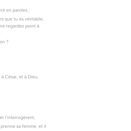
nt en paroles ;
ns que tu es véritable,
 ne regardes point à
non ?
t à César, et à Dieu,
et l'interrogèrent,
e prenne sa femme, et il