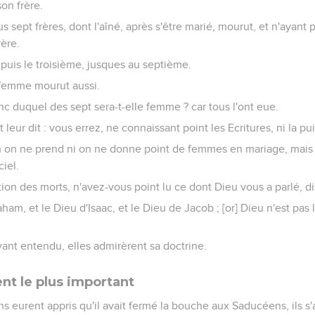
on frère.
us sept frères, dont l'aîné, après s'être marié, mourut, et n'ayant 
rère.
uis le troisième, jusques au septième.
a femme mourut aussi.
nc duquel des sept sera-t-elle femme ? car tous l'ont eue.
leur dit : vous errez, ne connaissant point les Ecritures, ni la p
on on ne prend ni on ne donne point de femmes en mariage, mai
iel.
tion des morts, n'avez-vous point lu ce dont Dieu vous a parlé, di
aham, et le Dieu d'Isaac, et le Dieu de Jacob ; [or] Dieu n'est pas
ant entendu, elles admirèrent sa doctrine.
 le plus important
ns eurent appris qu'il avait fermé la bouche aux Saducéens, ils 