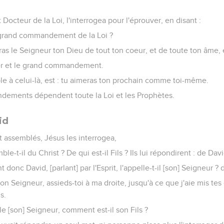
it Docteur de la Loi, l'interrogea pour l'éprouver, en disant :
e grand commandement de la Loi ?
meras le Seigneur ton Dieu de tout ton coeur, et de toute ton âme,
ier et le grand commandement.
le à celui-là, est : tu aimeras ton prochain comme toi-même.
ements dépendent toute la Loi et les Prophètes.
id
nt assemblés, Jésus les interrogea,
le-t-il du Christ ? De qui est-il Fils ? Ils lui répondirent : de Davi
t donc David, [parlant] par l'Esprit, l'appelle-t-il [son] Seigneur ? d
on Seigneur, assieds-toi à ma droite, jusqu'à ce que j'aie mis te
s.
le [son] Seigneur, comment est-il son Fils ?