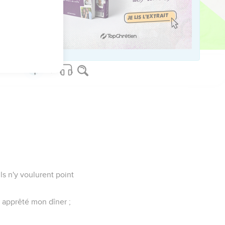
 ils connurent qu'il
nait pour un Prophète.
ls n'y voulurent point
ai apprêté mon dîner ;