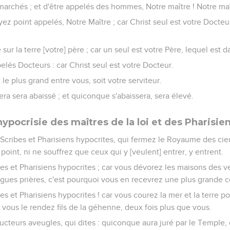
 marchés ; et d'être appelés des hommes, Notre maître ! Notre maî
ez point appelés, Notre Maître ; car Christ seul est votre Docteu
ur la terre [votre] père ; car un seul est votre Père, lequel est d
elés Docteurs : car Christ seul est votre Docteur.
 le plus grand entre vous, soit votre serviteur.
ra sera abaissé ; et quiconque s'abaissera, sera élevé.
ypocrisie des maîtres de la loi et des Pharisie
 Scribes et Pharisiens hypocrites, qui fermez le Royaume des ci
oint, ni ne souffrez que ceux qui y [veulent] entrer, y entrent.
bes et Pharisiens hypocrites ; car vous dévorez les maisons des
ongues prières, c'est pourquoi vous en recevrez une plus grande
s et Pharisiens hypocrites ! car vous courez la mer et la terre po
, vous le rendez fils de la géhenne, deux fois plus que vous.
teurs aveugles, qui dites : quiconque aura juré par le Temple, c