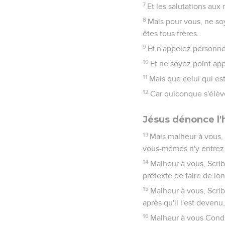
7
Et les salutations aux
8
Mais pour vous, ne soy
êtes tous frères.
9
Et n'appelez personne s
10
Et ne soyez point app
11
Mais que celui qui est
12
Car quiconque s'élève
Jésus dénonce l'h
13
Mais malheur à vous,
vous-mêmes n'y entrez p
14
Malheur à vous, Scri
prétexte de faire de l
15
Malheur à vous, Scribe
après qu'il l'est devenu
16
Malheur à vous Conduc