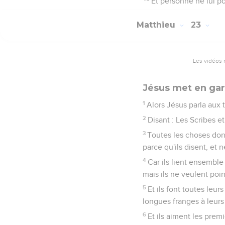
Et personne ne lui po
Matthieu
23
Les vidéos 
Jésus met en gard
1
Alors Jésus parla aux t
2
Disant : Les Scribes e
3
Toutes les choses donc
parce qu'ils disent, et n
4
Car ils lient ensembl
mais ils ne veulent poin
5
Et ils font toutes leu
longues franges à leur
6
Et ils aiment les prem