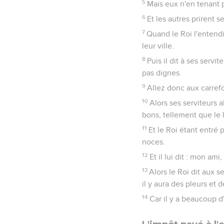
5
Mais eux n'en tenant po
6
Et les autres prirent s
7
Quand le Roi l'entendit
leur ville.
8
Puis il dit à ses servi
pas dignes.
9
Allez donc aux carref
10
Alors ses serviteurs 
bons, tellement que le 
11
Et le Roi étant entré 
noces.
12
Et il lui dit : mon am
13
Alors le Roi dit aux s
il y aura des pleurs et
14
Car il y a beaucoup d