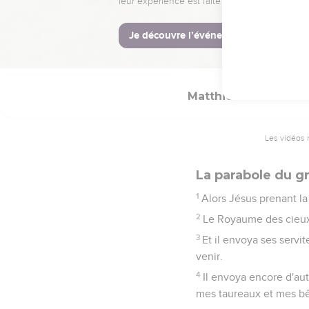
45
Et quand les principa
parlait d'eux.
46
Et ils cherchaient à s
Matthieu
22
Les vidéos 
La parabole du g
1
Alors Jésus prenant la 
2
Le Royaume des cieux e
3
Et il envoya ses servi
venir.
4
Il envoya encore d'autr
mes taureaux et mes bêt