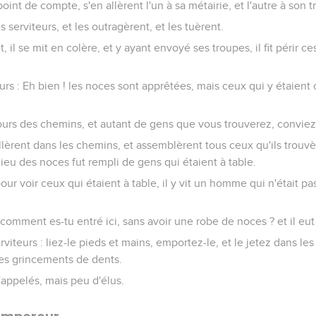
int de compte, s'en allèrent l'un à sa métairie, et l'autre à son tr
es serviteurs, et les outragèrent, et les tuèrent.
, il se mit en colère, et y ayant envoyé ses troupes, il fit périr ce
teurs : Eh bien ! les noces sont apprêtées, mais ceux qui y étaient
ours des chemins, et autant de gens que vous trouverez, conviez
allèrent dans les chemins, et assemblèrent tous ceux qu'ils trouv
lieu des noces fut rempli de gens qui étaient à table.
pour voir ceux qui étaient à table, il y vit un homme qui n'était p
i, comment es-tu entré ici, sans avoir une robe de noces ? et il e
erviteurs : liez-le pieds et mains, emportez-le, et le jetez dans le
 des grincements de dents.
'appelés, mais peu d'élus.