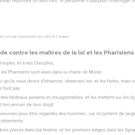
uvait répondre un seul mot, ni personne n'osa plus l'interroger d
ne sont pas disponibles aux USA et C anada.
e contre les maîtres de la loi et les Pharisiens
roupes, et à ses Disciples,
t les Pharisiens sont assis dans la chaire de Moïse.
 qu'ils vous diront d'observer, observez-les, et les faites, mais n
e font pas.
e des fardeaux pesants et insupportables, et les mettent sur les
t les remuer de leur doigt.
rs oeuvres pour être regardés des hommes ; car ils portent de larg
s vêtements.
ières places dans les festins, et les premiers sièges dans les Syn