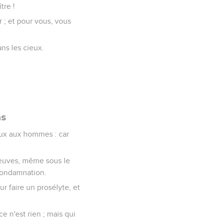
tre !
r ; et pour vous, vous
ans les cieux.
ns
eux aux hommes : car
 veuves, même sous le
 condamnation.
ur faire un prosélyte, et
e n'est rien ; mais qui