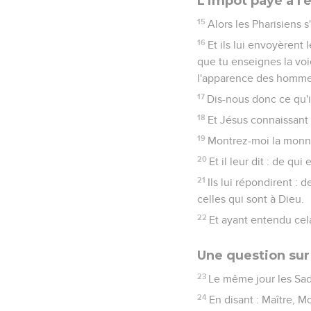
L'impôt payé à l
15
Alors les Pharisiens 
16
Et ils lui envoyèrent 
que tu enseignes la voi
l'apparence des homme
17
Dis-nous donc ce qu'il
18
Et Jésus connaissant 
19
Montrez-moi la monnai
20
Et il leur dit : de qui
21
Ils lui répondirent : 
celles qui sont à Dieu.
22
Et ayant entendu cela 
Une question sur
23
Le même jour les Saduc
24
En disant : Maître, M