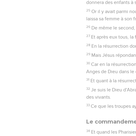
donnera des enfants à s
25
Or il y avait parmi no
laissa sa femme à son f
26
De même le second, p
27
Et après eux tous, l
28
En la résurrection do
29
Mais Jésus répondant 
30
Car en la résurrecti
Anges de Dieu dans le c
31
Et quant à la résurrec
32
Je suis le Dieu d'Abr
des vivants.
33
Ce que les troupes ay
Le commandement
34
Et quand les Pharisie