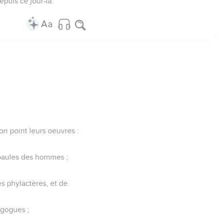
epuis ce jour-là.
on point leurs oeuvres :
 épaules des hommes ;
es phylactères, et de
agogues ;