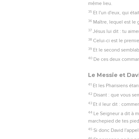
même lieu.
35
Et l'un d'eux, qui éta
36
Maître, lequel est l
37
Jésus lui dit : tu ai
38
Celui-ci est le prem
39
Et le second semblab
40
De ces deux command
Le Messie et Dav
41
Et les Pharisiens éta
42
Disant : que vous semb
43
Et il leur dit : commen
44
Le Seigneur a dit à m
marchepied de tes pied
45
Si donc David l'appel
46