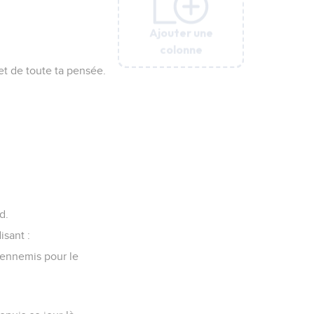
Ajouter une
Ajouter une
Ajouter une
Ajouter une
Ajouter une
colonne
colonne
colonne
colonne
colonne
 et de toute ta pensée.
d.
isant :
s ennemis pour le