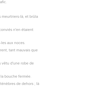
afic.
s meurtriers-là, et brûla
 conviés n'en étaient
-les aux noces.
èrent, tant mauvais que
as vêtu d'une robe de
ut la bouche fermée.
s ténèbres de dehors ; là