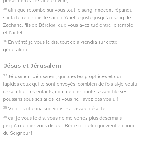
persécuterez de ville en ville,
35
afin que retombe sur vous tout le sang innocent répandu
sur la terre depuis le sang d’Abel le juste jusqu’au sang de
Zacharie, fils de Bérékia, que vous avez tué entre le temple
et l’autel.
36
En vérité je vous le dis, tout cela viendra sur cette
génération.
Jésus et Jérusalem
37
Jérusalem, Jérusalem, qui tues les prophètes et qui
lapides ceux qui te sont envoyés, combien de fois ai-je voulu
rassembler tes enfants, comme une poule rassemble ses
poussins sous ses ailes, et vous ne l’avez pas voulu !
38
Voici : votre maison vous est laissée déserte,
39
car je vous le dis, vous ne me verrez plus désormais
jusqu’à ce que vous disiez : Béni soit celui qui vient au nom
du Seigneur !