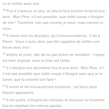
ici et veillez avec moi.
39
Puis il s’avança un peu, se jeta la face (contre terre) et pria
ainsi : Mon Père, s’il est possible, que cette coupe s’éloigne
de moi ! Toutefois, non pas comme je veux, mais comme tu
veux.
40
Il revint vers les disciples, qu’il trouva endormis ; il dit à
Pierre : Vous n’avez donc pas été capables de veiller une
heure avec moi !
41
Veillez et priez, afin de ne pas entrer en tentation ; l’esprit
est bien disposé, mais la chair est faible.
42
Il s’éloigna une deuxième fois et pria ainsi : Mon Père, s’il
n’est pas possible que cette coupe s’éloigne sans que je la
boive, que ta volonté soit faite !
43
Il revint et les trouva encore endormis ; car leurs yeux
étaient appesantis.
44
Il les quitta, s’éloigna de nouveau et pria pour la troisième
fois en répétant les mêmes paroles.