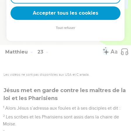
46
Nul ne put lui répondre un mot. Et, depuis ce jour,
Accepter tous les cookies
personne n’osa plus lui poser de questions.
© Société biblique française – Bibli’O, 1978, avec autorisation. Pour vous procurer
Tout refuser
une Bible imprimée, rendez-vous sur www.editionsbiblio.fr
Matthieu
23
Les vidéos ne sont pas disponibles aux USA et C anada.
Jésus met en garde contre les maîtres de la
loi et les Pharisiens
1
Alors Jésus s’adressa aux foules et à ses disciples et dit :
2
Les scribes et les Pharisiens sont assis dans la chaire de
Moïse.