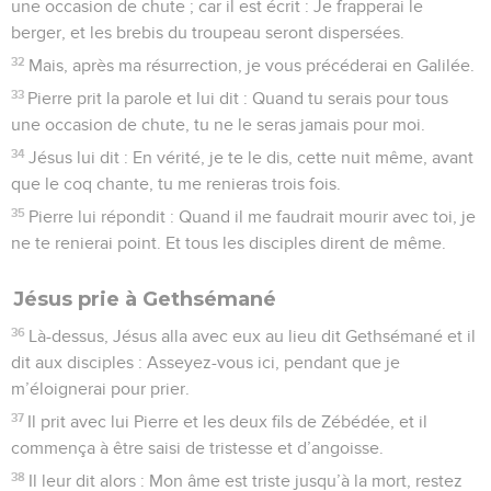
une occasion de chute ; car il est écrit : Je frapperai le
berger, et les brebis du troupeau seront dispersées.
32
Mais, après ma résurrection, je vous précéderai en Galilée.
33
Pierre prit la parole et lui dit : Quand tu serais pour tous
une occasion de chute, tu ne le seras jamais pour moi.
34
Jésus lui dit : En vérité, je te le dis, cette nuit même, avant
que le coq chante, tu me renieras trois fois.
35
Pierre lui répondit : Quand il me faudrait mourir avec toi, je
ne te renierai point. Et tous les disciples dirent de même.
Jésus prie à Gethsémané
36
Là-dessus, Jésus alla avec eux au lieu dit Gethsémané et il
dit aux disciples : Asseyez-vous ici, pendant que je
m’éloignerai pour prier.
37
Il prit avec lui Pierre et les deux fils de Zébédée, et il
commença à être saisi de tristesse et d’angoisse.
38
Il leur dit alors : Mon âme est triste jusqu’à la mort, restez