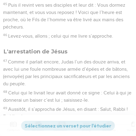
45
Puis il revint vers ses disciples et leur dit : Vous dormez
maintenant, et vous vous reposez ! Voici que l’heure est
proche, où le Fils de l’homme va être livré aux mains des
pécheurs.
46
Levez-vous, allons ; celui qui me livre s’approche.
L'arrestation de Jésus
47
Comme il parlait encore, Judas l’un des douze arriva, et
avec lui une foule nombreuse armée d’épées et de bâtons,
(envoyée) par les principaux sacrificateurs et par les anciens
du peuple.
48
Celui qui le livrait leur avait donné ce signe : Celui à qui je
donnerai un baiser c’est lui ; saisissez-le.
49
Aussitôt, il s’approcha de Jésus, en disant : Salut, Rabbi !
Et il l’embrassa.
50
Jésus lui dit : Ami, ce que tu es venu faire, fais-le. Alors
Contenus
Versions
Commentaires
Strong
Dictionnaire
ces gens s’avancèrent, portèrent les mains sur Jésus et le