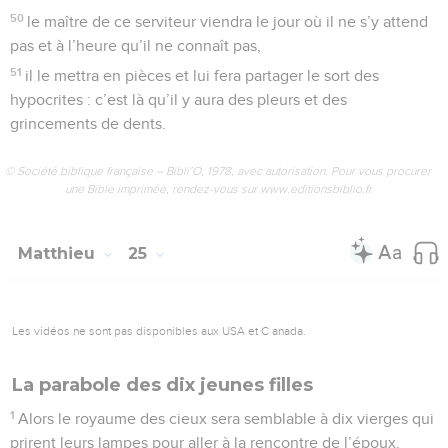
50
le maître de ce serviteur viendra le jour où il ne s’y attend
pas et à l’heure qu’il ne connaît pas,
51
il le mettra en pièces et lui fera partager le sort des
hypocrites : c’est là qu’il y aura des pleurs et des
grincements de dents.
© Société biblique française – Bibli’O, 1978, avec autorisation. Pour vous procurer
une Bible imprimée, rendez-vous sur www.editionsbiblio.fr
Matthieu
25
Les vidéos ne sont pas disponibles aux USA et C anada.
La parabole des dix jeunes filles
1
Alors le royaume des cieux sera semblable à dix vierges qui
prirent leurs lampes pour aller à la rencontre de l’époux.