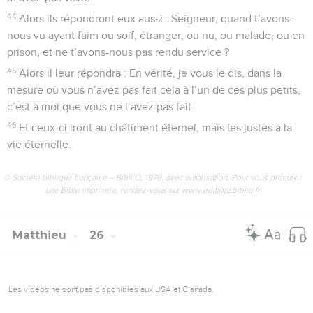
44
Alors ils répondront eux aussi : Seigneur, quand t’avons-
nous vu ayant faim ou soif, étranger, ou nu, ou malade, ou en
prison, et ne t’avons-nous pas rendu service ?
45
Alors il leur répondra : En vérité, je vous le dis, dans la
mesure où vous n’avez pas fait cela à l’un de ces plus petits,
c’est à moi que vous ne l’avez pas fait.
46
Et ceux-ci iront au châtiment éternel, mais les justes à la
vie éternelle.
© Société biblique française – Bibli’O, 1978, avec autorisation. Pour vous procurer
une Bible imprimée, rendez-vous sur www.editionsbiblio.fr
Matthieu
26
Les vidéos ne sont pas disponibles aux USA et C anada.