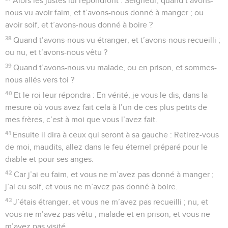
Alors les justes lui répondront : Seigneur, quand t’avons-
nous vu avoir faim, et t’avons-nous donné à manger ; ou
avoir soif, et t’avons-nous donné à boire ?
38
Quand t’avons-nous vu étranger, et t’avons-nous recueilli ;
ou nu, et t’avons-nous vêtu ?
39
Quand t’avons-nous vu malade, ou en prison, et sommes-
nous allés vers toi ?
40
Et le roi leur répondra : En vérité, je vous le dis, dans la
mesure où vous avez fait cela à l’un de ces plus petits de
mes frères, c’est à moi que vous l’avez fait.
41
Ensuite il dira à ceux qui seront à sa gauche : Retirez-vous
de moi, maudits, allez dans le feu éternel préparé pour le
diable et pour ses anges.
42
Car j’ai eu faim, et vous ne m’avez pas donné à manger ;
j’ai eu soif, et vous ne m’avez pas donné à boire.
43
J’étais étranger, et vous ne m’avez pas recueilli ; nu, et
vous ne m’avez pas vêtu ; malade et en prison, et vous ne
m’avez pas visité.