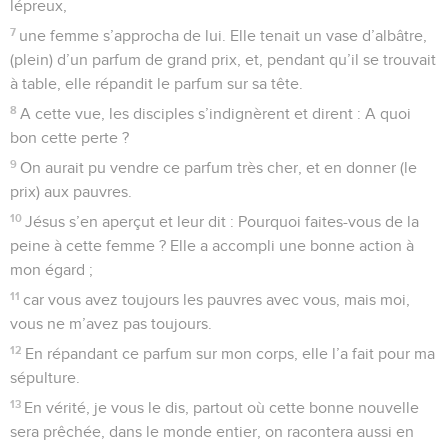
lépreux,
7
une femme s’approcha de lui. Elle tenait un vase d’albâtre,
(plein) d’un parfum de grand prix, et, pendant qu’il se trouvait
à table, elle répandit le parfum sur sa tête.
8
A cette vue, les disciples s’indignèrent et dirent : A quoi
bon cette perte ?
9
On aurait pu vendre ce parfum très cher, et en donner (le
prix) aux pauvres.
10
Jésus s’en aperçut et leur dit : Pourquoi faites-vous de la
peine à cette femme ? Elle a accompli une bonne action à
mon égard ;
11
car vous avez toujours les pauvres avec vous, mais moi,
vous ne m’avez pas toujours.
12
En répandant ce parfum sur mon corps, elle l’a fait pour ma
sépulture.
13
En vérité, je vous le dis, partout où cette bonne nouvelle
sera prêchée, dans le monde entier, on racontera aussi en