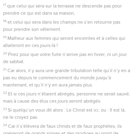
17
que celui qui sera sur la terrasse ne descende pas pour
prendre ce qui est dans sa maison,
18
et celui qui sera dans les champs ne s’en retourne pas
pour prendre son vêtement.
19
Malheur aux femmes qui seront enceintes et à celles qui
allaiteront en ces jours-là !
20
Priez pour que votre fuite n’arrive pas en hiver, ni un jour
de sabbat.
21
Car alors, il y aura une grande tribulation telle qu’il n’y en a
pas eu depuis le commencement du monde jusqu’à
maintenant, et qu’il n’y en aura jamais plus.
22
Et si ces jours n’étaient abrégés, personne ne serait sauvé,
mais à cause des élus ces jours seront abrégés.
23
Si quelqu’un vous dit alors : Le Christ est ici, ou : Il est là,
ne le croyez pas.
24
Car il s’élèvera de faux christs et de faux prophètes, ils
opéreront de grands signes et des prodiges au point de