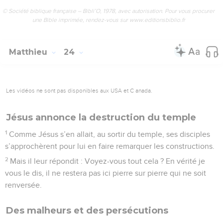
© Société biblique française – Bibli’O, 1978, avec autorisation. Pour vous procurer
une Bible imprimée, rendez-vous sur www.editionsbiblio.fr
Matthieu
24
Les vidéos ne sont pas disponibles aux USA et C anada.
Jésus annonce la destruction du temple
1
Comme Jésus s’en allait, au sortir du temple, ses disciples
s’approchèrent pour lui en faire remarquer les constructions.
2
Mais il leur répondit : Voyez-vous tout cela ? En vérité je
vous le dis, il ne restera pas ici pierre sur pierre qui ne soit
renversée.
Des malheurs et des persécutions