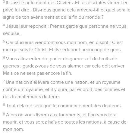
3
Il s’assit sur le mont des Oliviers. Et les disciples vinrent en
privé lui dire : Dis-nous quand cela arrivera-t-il et quel sera le
signe de ton avènement et de la fin du monde ?
4
Jésus leur répondit : Prenez garde que personne ne vous
séduise.
5
Car plusieurs viendront sous mon nom, en disant : C’est
moi qui suis le Christ. Et ils séduiront beaucoup de gens.
6
Vous allez entendre parler de guerres et de bruits de
guerres : gardez-vous de vous alarmer car cela doit arriver.
Mais ce ne sera pas encore la fin.
7
Une nation s’élèvera contre une nation, et un royaume
contre un royaume, et il y aura, par endroit, des famines et
des tremblements de terre.
8
Tout cela ne sera que le commencement des douleurs.
9
Alors on vous livrera aux tourments, et l’on vous fera
mourir, et vous serez haïs de toutes les nations, à cause de
mon nom.