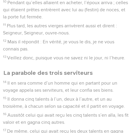
10
Pendant qu’elles allaient en acheter, l’époux arriva ; celles
qui étaient prêtes entrèrent avec lui au (festin) de noces, et
la porte fut fermée.
11
Plus tard, les autres vierges arrivèrent aussi et dirent :
Seigneur, Seigneur, ouvre-nous.
12
Mais il répondit : En vérité, je vous le dis, je ne vous
connais pas.
13
Veillez donc, puisque vous ne savez ni le jour, ni l’heure.
La parabole des trois serviteurs
14
Il en sera comme d’un homme qui en partant pour un
voyage appela ses serviteurs, et leur confia ses biens.
15
Il donna cinq talents à l’un, deux à l’autre, et un au
troisième, à chacun selon sa capacité et il partit en voyage.
16
Aussitôt celui qui avait reçu les cinq talents s’en alla, les fit
valoir et en gagna cinq autres.
17
De même, celui qui avait reçu les deux talents en gagna