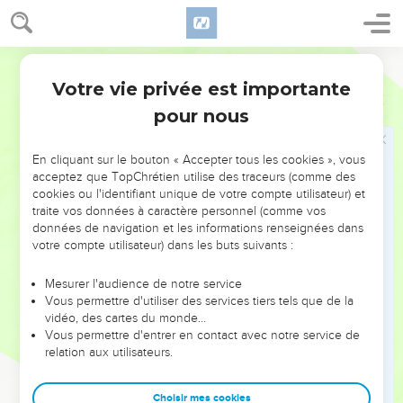
tout ton cœur, de toute ton âme et de toute ta pensée.
38
C’est le premier et le grand commandement.
39
Et voici le second, qui lui est semblable : Tu aimeras ton
Segond 1978 (Colombe)
prochain comme toi-même.
Votre vie privée est importante
Matthieu
22
40
De ces deux commandements dépendent toute la loi et
pour nous
les prophètes.
En cliquant sur le bouton « Accepter tous les cookies », vous
Le Messie et David
acceptez que TopChrétien utilise des traceurs (comme des
cookies ou l'identifiant unique de votre compte utilisateur) et
41
Comme les Pharisiens étaient assemblés, Jésus leur posa
traite vos données à caractère personnel (comme vos
cette question :
données de navigation et les informations renseignées dans
votre compte utilisateur) dans les buts suivants :
42
Que pensez-vous du Christ ? De qui est-il le fils ? Ils lui
répondirent : De David.
Mesurer l'audience de notre service
43
Et Jésus leur dit : Comment donc David, (animé) par
Vous permettre d'utiliser des services tiers tels que de la
vidéo, des cartes du monde…
l’Esprit, l’appelle-t-il Seigneur, lorsqu’il dit :
Vous permettre d'entrer en contact avec notre service de
44
Le Seigneur a dit à mon Seigneur : Assieds-toi à ma droite.
relation aux utilisateurs.
Jusqu’à ce que je mette tes ennemis sous tes pieds ?
45
Si donc David l’appelle Seigneur, comment est-il son fils ?
Choisir mes cookies