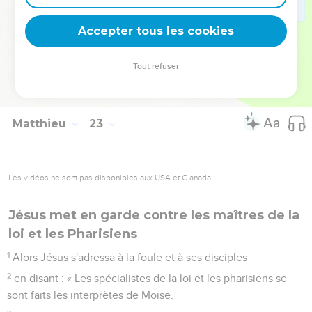
Le Seigneur a dit à mon Seigneur : ‘Assieds-toi à ma droite
jusqu'à ce que j'aie fait de tes ennemis ton marchepied’ ?
Accepter tous les cookies
45
Si donc David l'appelle Seigneur, comment peut-il être
son fils ? »
Tout refuser
46
Aucun ne put lui répondre un mot. Et, depuis ce jour,
personne n'osa plus lui poser de questions.
Matthieu
23
Les vidéos ne sont pas disponibles aux USA et C anada.
Jésus met en garde contre les maîtres de la
loi et les Pharisiens
1
Alors Jésus s'adressa à la foule et à ses disciples
2
en disant : « Les spécialistes de la loi et les pharisiens se
sont faits les interprètes de Moïse.