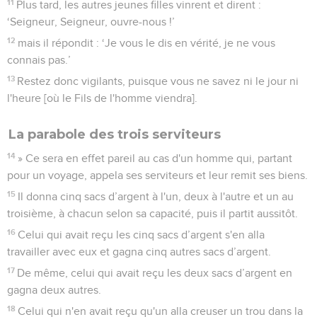
11
Plus tard, les autres jeunes filles vinrent et dirent :
‘Seigneur, Seigneur, ouvre-nous !’
12
mais il répondit : ‘Je vous le dis en vérité, je ne vous
connais pas.’
13
Restez donc vigilants, puisque vous ne savez ni le jour ni
l'heure [où le Fils de l'homme viendra].
La parabole des trois serviteurs
14
» Ce sera en effet pareil au cas d'un homme qui, partant
pour un voyage, appela ses serviteurs et leur remit ses biens.
15
Il donna cinq sacs d’argent à l'un, deux à l'autre et un au
troisième, à chacun selon sa capacité, puis il partit aussitôt.
16
Celui qui avait reçu les cinq sacs d’argent s'en alla
travailler avec eux et gagna cinq autres sacs d’argent.
17
De même, celui qui avait reçu les deux sacs d’argent en
gagna deux autres.
18
Celui qui n'en avait reçu qu'un alla creuser un trou dans la