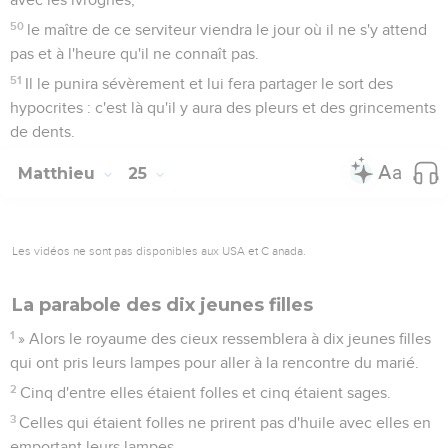
50
le maître de ce serviteur viendra le jour où il ne s'y attend
pas et à l'heure qu'il ne connaît pas.
51
Il le punira sévèrement et lui fera partager le sort des
hypocrites : c'est là qu'il y aura des pleurs et des grincements
de dents.
Matthieu
25
Les vidéos ne sont pas disponibles aux USA et C anada.
La parabole des dix jeunes filles
1
» Alors le royaume des cieux ressemblera à dix jeunes filles
qui ont pris leurs lampes pour aller à la rencontre du marié.
2
Cinq d'entre elles étaient folles et cinq étaient sages.
3
Celles qui étaient folles ne prirent pas d'huile avec elles en
emportant leurs lampes,