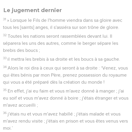
Le jugement dernier
31
» Lorsque le Fils de l'homme viendra dans sa gloire avec
tous les [saints] anges, il s'assiéra sur son trône de gloire.
32
Toutes les nations seront rassemblées devant lui. Il
séparera les uns des autres, comme le berger sépare les
brebis des boucs ;
33
il mettra les brebis à sa droite et les boucs à sa gauche.
34
Alors le roi dira à ceux qui seront à sa droite : ‘Venez, vous
qui êtes bénis par mon Père, prenez possession du royaume
qui vous a été préparé dès la création du monde !
35
En effet, j'ai eu faim et vous m'avez donné à manger ; j'ai
eu soif et vous m'avez donné à boire ; j'étais étranger et vous
m'avez accueilli ;
36
j'étais nu et vous m'avez habillé ; j'étais malade et vous
m'avez rendu visite ; j'étais en prison et vous êtes venus vers
moi.’