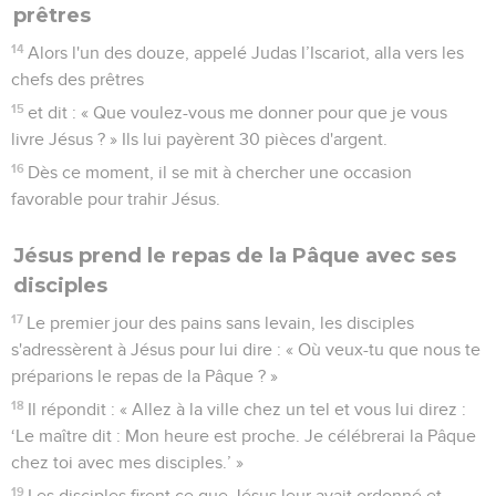
prêtres
14
Alors l'un des douze, appelé Judas l’Iscariot, alla vers les
chefs des prêtres
15
et dit : « Que voulez-vous me donner pour que je vous
livre Jésus ? » Ils lui payèrent 30 pièces d'argent.
16
Dès ce moment, il se mit à chercher une occasion
favorable pour trahir Jésus.
Jésus prend le repas de la Pâque avec ses
disciples
17
Le premier jour des pains sans levain, les disciples
s'adressèrent à Jésus pour lui dire : « Où veux-tu que nous te
préparions le repas de la Pâque ? »
18
Il répondit : « Allez à la ville chez un tel et vous lui direz :
‘Le maître dit : Mon heure est proche. Je célébrerai la Pâque
chez toi avec mes disciples.’ »
19
Les disciples firent ce que Jésus leur avait ordonné et