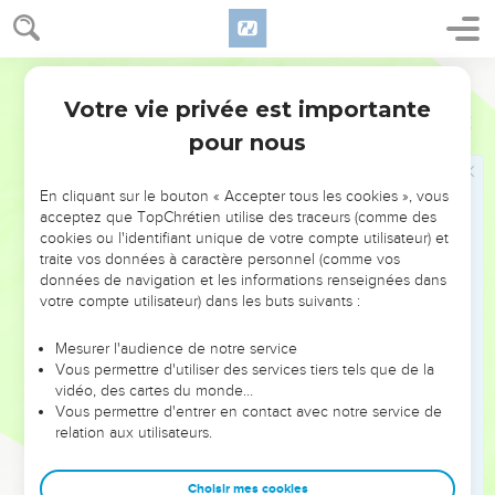
loi ? »
37
Jésus lui répondit : « Tu aimeras le Seigneur, ton Dieu, de
Segond 21
tout ton cœur, de toute ton âme et de toute ta pensée.
38
Votre vie privée est importante
C'est le premier commandement et le plus grand.
Matthieu
22
39
pour nous
Et voici le deuxième, qui lui est semblable : Tu aimeras ton
prochain comme toi-même.
En cliquant sur le bouton « Accepter tous les cookies », vous
40
De ces deux commandements dépendent toute la loi et
acceptez que TopChrétien utilise des traceurs (comme des
les prophètes. »
cookies ou l'identifiant unique de votre compte utilisateur) et
traite vos données à caractère personnel (comme vos
Le Messie et David
données de navigation et les informations renseignées dans
votre compte utilisateur) dans les buts suivants :
41
Comme les pharisiens se trouvaient rassemblés, Jésus les
interrogea
Mesurer l'audience de notre service
Vous permettre d'utiliser des services tiers tels que de la
42
en ces termes : « Que pensez-vous du Messie ? De qui
vidéo, des cartes du monde…
est-il le fils ? » Ils lui répondirent : « De David. »
Vous permettre d'entrer en contact avec notre service de
relation aux utilisateurs.
43
Et Jésus leur dit : « Comment donc David, animé par
l'Esprit, peut-il l'appeler Seigneur lorsqu'il dit :
Choisir mes cookies
44