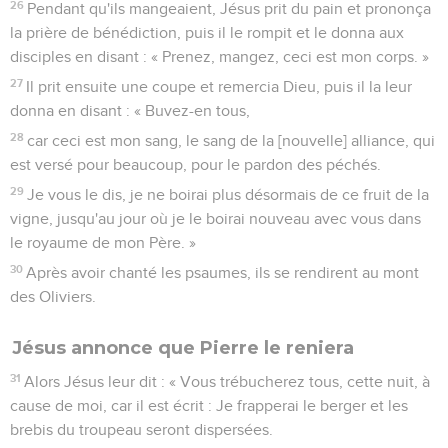
26
Pendant qu'ils mangeaient, Jésus prit du pain et prononça
la prière de bénédiction, puis il le rompit et le donna aux
disciples en disant : « Prenez, mangez, ceci est mon corps. »
27
Il prit ensuite une coupe et remercia Dieu, puis il la leur
donna en disant : « Buvez-en tous,
28
car ceci est mon sang, le sang de la [nouvelle] alliance, qui
est versé pour beaucoup, pour le pardon des péchés.
29
Je vous le dis, je ne boirai plus désormais de ce fruit de la
vigne, jusqu'au jour où je le boirai nouveau avec vous dans
le royaume de mon Père. »
30
Après avoir chanté les psaumes, ils se rendirent au mont
des Oliviers.
Jésus annonce que Pierre le reniera
31
Alors Jésus leur dit : « Vous trébucherez tous, cette nuit, à
cause de moi, car il est écrit : Je frapperai le berger et les
brebis du troupeau seront dispersées.