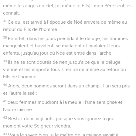
même les anges du ciel, [ni même le Fils] : mon Père seul les
connaît.
37
Ce qui est arrivé à l’époque de Noé arrivera de même au
retour du Fils de l'homme.
38
En effet, dans les jours précédant le déluge, les hommes
mangeaient et buvaient, se mariaient et mariaient leurs
enfants, jusqu'au jour où Noé est entré dans l'arche.
39
Ils ne se sont doutés de rien jusqu'à ce que le déluge
vienne et les emporte tous. Il en ira de même au retour du
Fils de l'homme.
40
Alors, deux hommes seront dans un champ : l'un sera pris
et l'autre laissé ;
41
deux femmes moudront à la meule : l'une sera prise et
l'autre laissée.
42
Restez donc vigilants, puisque vous ignorez à quel
moment votre Seigneur viendra.
43
Vous le savez bien, si le maître de la maison savait à