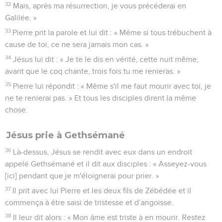
32
Mais, après ma résurrection, je vous précéderai en
Galilée. »
33
Pierre prit la parole et lui dit : « Même si tous trébuchent à
cause de toi, ce ne sera jamais mon cas. »
34
Jésus lui dit : « Je te le dis en vérité, cette nuit même,
avant que le coq chante, trois fois tu me renieras. »
35
Pierre lui répondit : « Même s'il me faut mourir avec toi, je
ne te renierai pas. » Et tous les disciples dirent la même
chose.
Jésus prie à Gethsémané
36
Là-dessus, Jésus se rendit avec eux dans un endroit
appelé Gethsémané et il dit aux disciples : « Asseyez-vous
[ici] pendant que je m'éloignerai pour prier. »
37
Il prit avec lui Pierre et les deux fils de Zébédée et il
commença à être saisi de tristesse et d’angoisse.
38
Il leur dit alors : « Mon âme est triste à en mourir. Restez