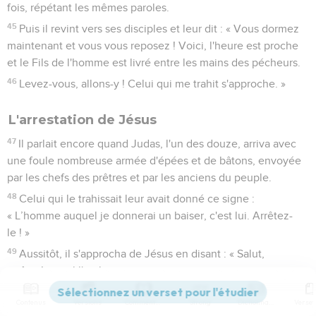
fois, répétant les mêmes paroles.
45
Puis il revint vers ses disciples et leur dit : « Vous dormez
maintenant et vous vous reposez ! Voici, l'heure est proche
et le Fils de l'homme est livré entre les mains des pécheurs.
46
Levez-vous, allons-y ! Celui qui me trahit s'approche. »
L'arrestation de Jésus
47
Il parlait encore quand Judas, l'un des douze, arriva avec
une foule nombreuse armée d'épées et de bâtons, envoyée
par les chefs des prêtres et par les anciens du peuple.
48
Celui qui le trahissait leur avait donné ce signe :
« L’homme auquel je donnerai un baiser, c'est lui. Arrêtez-
le ! »
49
Aussitôt, il s'approcha de Jésus en disant : « Salut,
maître ! », et il l'embrassa.
50
Jésus lui dit : « Mon ami, ce que tu es venu faire, fais-le. »
Contenus
Versions
Commentaires
Strong
Dictionnaire
Alors ces gens s'avancèrent, mirent la main sur Jésus et