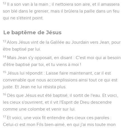
12
Il a son van à la main ; il nettoiera son aire, et il amassera
son blé dans le grenier, mais il brûlera la paille dans un feu
qui ne s'éteint point.
Le baptême de Jésus
13
Alors Jésus vint de la Galilée au Jourdain vers Jean, pour
être baptisé par lui.
14
Mais Jean s'y opposait, en disant : C'est moi qui ai besoin
d'être baptisé par toi, et tu viens à moi !
15
Jésus lui répondit : Laisse faire maintenant, car il est
convenable que nous accomplissions ainsi tout ce qui est
juste. Et Jean ne lui résista plus.
16
Dès que Jésus eut été baptisé, il sortit de l'eau. Et voici,
les cieux s'ouvrirent, et il vit l'Esprit de Dieu descendre
comme une colombe et venir sur lui.
17
Et voici, une voix fit entendre des cieux ces paroles :
Celui-ci est mon Fils bien-aimé, en qui j'ai mis toute mon