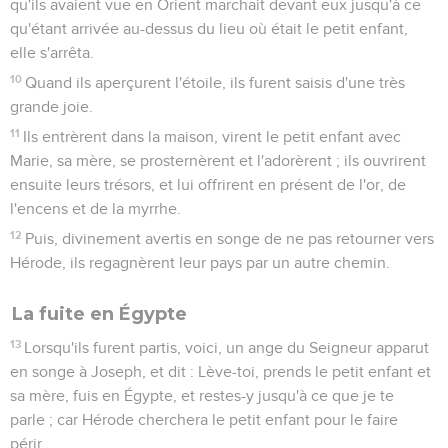
qu'ils avaient vue en Orient marchait devant eux jusqu'à ce
qu'étant arrivée au-dessus du lieu où était le petit enfant,
elle s'arrêta.
10
Quand ils aperçurent l'étoile, ils furent saisis d'une très
grande joie.
11
Ils entrèrent dans la maison, virent le petit enfant avec
Marie, sa mère, se prosternèrent et l'adorèrent ; ils ouvrirent
ensuite leurs trésors, et lui offrirent en présent de l'or, de
l'encens et de la myrrhe.
12
Puis, divinement avertis en songe de ne pas retourner vers
Hérode, ils regagnèrent leur pays par un autre chemin.
La fuite en Égypte
13
Lorsqu'ils furent partis, voici, un ange du Seigneur apparut
en songe à Joseph, et dit : Lève-toi, prends le petit enfant et
sa mère, fuis en Égypte, et restes-y jusqu'à ce que je te
parle ; car Hérode cherchera le petit enfant pour le faire
périr.