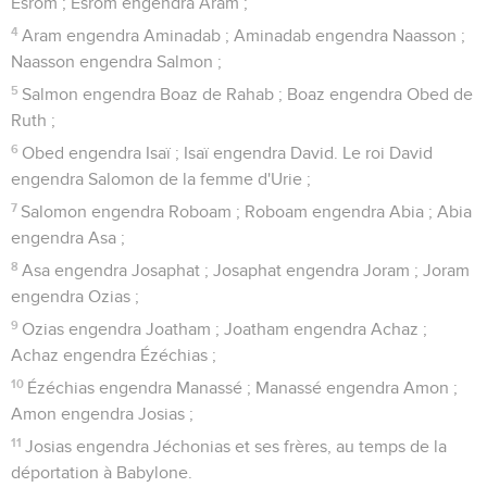
Esrom ; Esrom engendra Aram ;
4
Aram engendra Aminadab ; Aminadab engendra Naasson ;
Naasson engendra Salmon ;
5
Salmon engendra Boaz de Rahab ; Boaz engendra Obed de
Ruth ;
6
Obed engendra Isaï ; Isaï engendra David. Le roi David
engendra Salomon de la femme d'Urie ;
7
Salomon engendra Roboam ; Roboam engendra Abia ; Abia
engendra Asa ;
8
Asa engendra Josaphat ; Josaphat engendra Joram ; Joram
engendra Ozias ;
9
Ozias engendra Joatham ; Joatham engendra Achaz ;
Achaz engendra Ézéchias ;
10
Ézéchias engendra Manassé ; Manassé engendra Amon ;
Amon engendra Josias ;
11
Josias engendra Jéchonias et ses frères, au temps de la
déportation à Babylone.