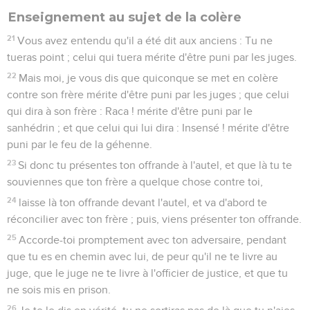
Enseignement au sujet de la colère
21
Vous avez entendu qu'il a été dit aux anciens : Tu ne
tueras point ; celui qui tuera mérite d'être puni par les juges.
22
Mais moi, je vous dis que quiconque se met en colère
contre son frère mérite d'être puni par les juges ; que celui
qui dira à son frère : Raca ! mérite d'être puni par le
sanhédrin ; et que celui qui lui dira : Insensé ! mérite d'être
puni par le feu de la géhenne.
23
Si donc tu présentes ton offrande à l'autel, et que là tu te
souviennes que ton frère a quelque chose contre toi,
24
laisse là ton offrande devant l'autel, et va d'abord te
réconcilier avec ton frère ; puis, viens présenter ton offrande.
25
Accorde-toi promptement avec ton adversaire, pendant
que tu es en chemin avec lui, de peur qu'il ne te livre au
juge, que le juge ne te livre à l'officier de justice, et que tu
ne sois mis en prison.
26