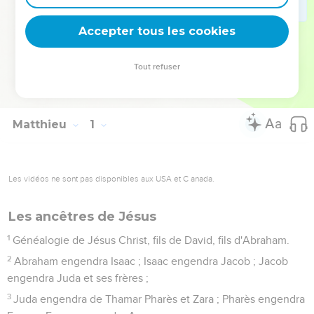
donne accès à son royaume : se convertir et devenir comme
de petits enfants (18.3).
Accepter tous les cookies
La Bible Du Semeur Copyright © 1992, 1999 by Biblica, Inc.® Used by
Tout refuser
permission. All rights reserved worldwide.
Matthieu
1
Les vidéos ne sont pas disponibles aux USA et C anada.
Les ancêtres de Jésus
1
Généalogie de Jésus Christ, fils de David, fils d'Abraham.
2
Abraham engendra Isaac ; Isaac engendra Jacob ; Jacob
engendra Juda et ses frères ;
3
Juda engendra de Thamar Pharès et Zara ; Pharès engendra