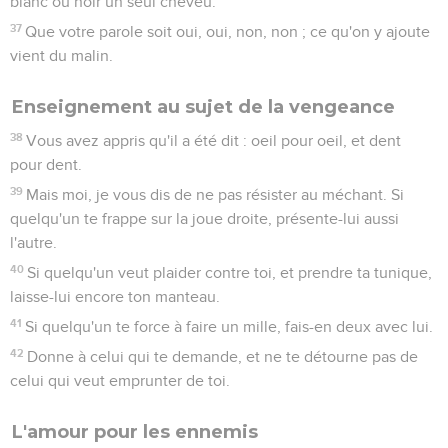
blanc ou noir un seul cheveu.
37
Que votre parole soit oui, oui, non, non ; ce qu'on y ajoute
vient du malin.
Enseignement au sujet de la vengeance
38
Vous avez appris qu'il a été dit : oeil pour oeil, et dent
pour dent.
39
Mais moi, je vous dis de ne pas résister au méchant. Si
quelqu'un te frappe sur la joue droite, présente-lui aussi
l'autre.
40
Si quelqu'un veut plaider contre toi, et prendre ta tunique,
laisse-lui encore ton manteau.
41
Si quelqu'un te force à faire un mille, fais-en deux avec lui.
42
Donne à celui qui te demande, et ne te détourne pas de
celui qui veut emprunter de toi.
L'amour pour les ennemis