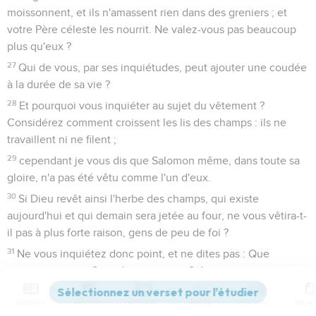
moissonnent, et ils n'amassent rien dans des greniers ; et
votre Père céleste les nourrit. Ne valez-vous pas beaucoup
plus qu'eux ?
27
Qui de vous, par ses inquiétudes, peut ajouter une coudée
à la durée de sa vie ?
28
Et pourquoi vous inquiéter au sujet du vêtement ?
Considérez comment croissent les lis des champs : ils ne
travaillent ni ne filent ;
29
cependant je vous dis que Salomon même, dans toute sa
gloire, n'a pas été vêtu comme l'un d'eux.
30
Si Dieu revêt ainsi l'herbe des champs, qui existe
aujourd'hui et qui demain sera jetée au four, ne vous vêtira-t-
il pas à plus forte raison, gens de peu de foi ?
31
Ne vous inquiétez donc point, et ne dites pas : Que
mangerons-nous ? que boirons-nous ? de quoi serons-nous
vêtus ?
Contenus
Versions
Commentaires
Strong
Dictionnaire
32
Car toutes ces choses, ce sont les païens qui les