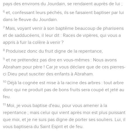
pays des environs du Jourdain, se rendaient auprès de lui ;
6
et, confessant leurs péchés, ils se faisaient baptiser par lui
dans le fleuve du Jourdain.
7
Mais, voyant venir à son baptême beaucoup de pharisiens
et de sadducéens, il leur dit : Races de vipères, qui vous a
appris à fuir la colère à venir ?
8
Produisez donc du fruit digne de la repentance,
9
et ne prétendez pas dire en vous-mêmes : Nous avons
Abraham pour père ! Car je vous déclare que de ces pierres-
ci Dieu peut susciter des enfants à Abraham.
10
Déjà la cognée est mise à la racine des arbres : tout arbre
donc qui ne produit pas de bons fruits sera coupé et jeté au
feu.
11
Moi, je vous baptise d'eau, pour vous amener à la
repentance ; mais celui qui vient après moi est plus puissant
que moi, et je ne suis pas digne de porter ses souliers. Lui, il
vous baptisera du Saint Esprit et de feu.