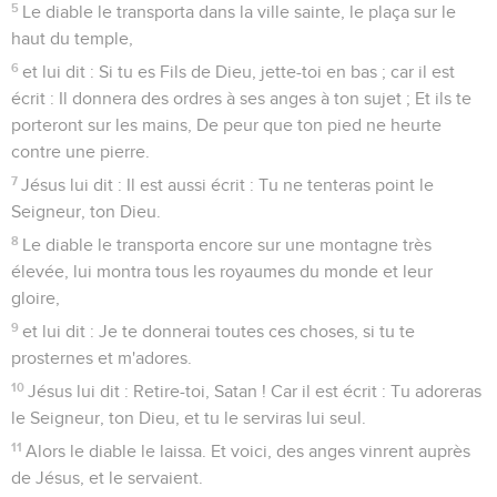
5
Le diable le transporta dans la ville sainte, le plaça sur le
haut du temple,
6
et lui dit : Si tu es Fils de Dieu, jette-toi en bas ; car il est
écrit : Il donnera des ordres à ses anges à ton sujet ; Et ils te
porteront sur les mains, De peur que ton pied ne heurte
contre une pierre.
7
Jésus lui dit : Il est aussi écrit : Tu ne tenteras point le
Seigneur, ton Dieu.
8
Le diable le transporta encore sur une montagne très
élevée, lui montra tous les royaumes du monde et leur
gloire,
9
et lui dit : Je te donnerai toutes ces choses, si tu te
prosternes et m'adores.
10
Jésus lui dit : Retire-toi, Satan ! Car il est écrit : Tu adoreras
le Seigneur, ton Dieu, et tu le serviras lui seul.
11
Alors le diable le laissa. Et voici, des anges vinrent auprès
de Jésus, et le servaient.