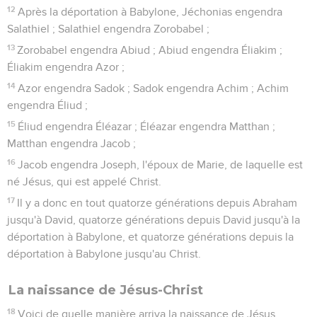
12
Après la déportation à Babylone, Jéchonias engendra
Salathiel ; Salathiel engendra Zorobabel ;
13
Zorobabel engendra Abiud ; Abiud engendra Éliakim ;
Éliakim engendra Azor ;
14
Azor engendra Sadok ; Sadok engendra Achim ; Achim
engendra Éliud ;
15
Éliud engendra Éléazar ; Éléazar engendra Matthan ;
Matthan engendra Jacob ;
16
Jacob engendra Joseph, l'époux de Marie, de laquelle est
né Jésus, qui est appelé Christ.
17
Il y a donc en tout quatorze générations depuis Abraham
jusqu'à David, quatorze générations depuis David jusqu'à la
déportation à Babylone, et quatorze générations depuis la
déportation à Babylone jusqu'au Christ.
La naissance de Jésus-Christ
18
Voici de quelle manière arriva la naissance de Jésus