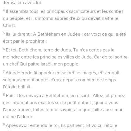
Jérusalem avec lui.
4
Il assembla tous les principaux sacrificateurs et les scribes
du peuple, et il s'informa auprès d'eux où devait naître le
Christ.
5
Ils lui dirent : A Bethléhem en Judée ; car voici ce qui a été
écrit par le prophète :
6
Et toi, Bethléhem, terre de Juda, Tu n'es certes pas la
moindre entre les principales villes de Juda, Car de toi sortira
un chef Qui paîtra Israël, mon peuple.
7
Alors Hérode fit appeler en secret les mages, et s'enquit
soigneusement auprès d'eux depuis combien de temps
l'étoile brillait.
8
Puis il les envoya à Bethléhem, en disant : Allez, et prenez
des informations exactes sur le petit enfant ; quand vous
l'aurez trouvé, faites-le-moi savoir, afin que j'aille aussi moi-
même l'adorer.
9
Après avoir entendu le roi, ils partirent. Et voici, l'étoile