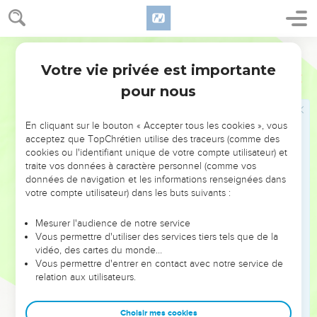
Matthieu
Introduction
appartient à ceux qui *changent de vie (4.7), qui
reconnaissent leur besoin de Dieu (5.1-10).
Mais le roi a beau donner les signes du royaume en
Votre vie privée est importante
guérissant les malades, en donnant à manger aux foules
pour nous
affamées (ch. 8, 9, 12, 14-15), il est rejeté, comme il l’avait
annoncé lui-même à plusieurs reprises : les Juifs qui
En cliquant sur le bouton « Accepter tous les cookies », vous
demandaient un roi n’avaient pas compris que ce roi devait
acceptez que TopChrétien utilise des traceurs (comme des
souffrir.
cookies ou l'identifiant unique de votre compte utilisateur) et
traite vos données à caractère personnel (comme vos
données de navigation et les informations renseignées dans
« Es-tu le roi des Juifs ? » demande *Pilate après l’avoir
votre compte utilisateur) dans les buts suivants :
arrêté. « Tu le dis toi-même », répond Jésus (27.11).
Mesurer l'audience de notre service
Après sa résurrection, Jésus révèle qu’il n’est pas
Vous permettre d'utiliser des services tiers tels que de la
seulement le roi des Juifs : « J’ai reçu les pleins pouvoirs
vidéo, des cartes du monde…
dans le ciel et sur terre » et il ordonne : « Faites des
Vous permettre d'entrer en contact avec notre service de
relation aux utilisateurs.
disciples parmi tous les peuples » (28.18-19).
Avant sa mort, Jésus avait donné à ses disciples la clé qui
Choisir mes cookies