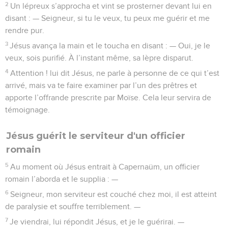
2
Un lépreux s’approcha et vint se prosterner devant lui en
disant : — Seigneur, si tu le veux, tu peux me guérir et me
rendre pur.
3
Jésus avança la main et le toucha en disant : — Oui, je le
veux, sois purifié. À l’instant même, sa lèpre disparut.
4
Attention ! lui dit Jésus, ne parle à personne de ce qui t’est
arrivé, mais va te faire examiner par l’un des prêtres et
apporte l’offrande prescrite par Moïse. Cela leur servira de
témoignage.
Jésus guérit le serviteur d'un officier
romain
5
Au moment où Jésus entrait à Capernaüm, un officier
romain l’aborda et le supplia : —
6
Seigneur, mon serviteur est couché chez moi, il est atteint
de paralysie et souffre terriblement. —
7
Je viendrai, lui répondit Jésus, et je le guérirai. —