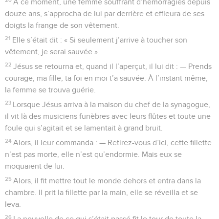
À ce moment, une femme souffrant d’hémorragies depuis
douze ans, s’approcha de lui par derrière et effleura de ses
doigts la frange de son vêtement.
21
Elle s’était dit : « Si seulement j’arrive à toucher son
vêtement, je serai sauvée ».
22
Jésus se retourna et, quand il l’aperçut, il lui dit : — Prends
courage, ma fille, ta foi en moi t’a sauvée. À l’instant même,
la femme se trouva guérie.
23
Lorsque Jésus arriva à la maison du chef de la synagogue,
il vit là des musiciens funèbres avec leurs flûtes et toute une
foule qui s’agitait et se lamentait à grand bruit.
24
Alors, il leur commanda : — Retirez-vous d’ici, cette fillette
n’est pas morte, elle n’est qu’endormie. Mais eux se
moquaient de lui.
25
Alors, il fit mettre tout le monde dehors et entra dans la
chambre. Il prit la fillette par la main, elle se réveilla et se
leva.
26
La nouvelle de ce qui s’était passé fit le tour de toute la