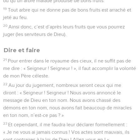
ou qu’un arbre malade produise de bons fruits.
19
Tout arbre qui ne donne pas de bons fruits est arraché et
jeté au feu.
20
Ainsi donc, c’est d’après leurs fruits que vous pourrez
juger (les serviteurs de Dieu).
Dire et faire
21
Pour entrer dans le royaume des cieux, il ne suffit pas de
me dire : « Seigneur ! Seigneur ! », il faut accomplir la volonté
de mon Père céleste.
22
Au jour du jugement, nombreux seront ceux qui me
diront : « Seigneur ! Seigneur ! Nous avons annoncé le
message de Dieu en ton nom. Nous avons chassé des
démons en ton nom, nous avons fait beaucoup de miracles
en ton nom, n’est-ce pas ? »
23
Et cependant, il me faudra leur déclarer formellement :
« Je ne vous ai jamais connus ! Vos actes sont mauvais, ils
sont contraires à la loi de Dieu ! Allez-vous-en ! » —