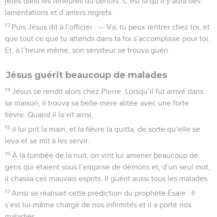
jetés dans les ténèbres du dehors. C’est là qu’il y aura des
lamentations et d’amers regrets.
13
Puis Jésus dit à l’officier : — Va, tu peux rentrer chez toi, et
que tout ce que tu attends dans ta foi s’accomplisse pour toi.
Et, à l’heure même, son serviteur se trouva guéri.
Jésus guérit beaucoup de malades
14
Jésus se rendit alors chez Pierre. Lorsqu’il fut arrivé dans
sa maison, il trouva sa belle-mère alitée avec une forte
fièvre. Quand il la vit ainsi,
15
il lui prit la main, et la fièvre la quitta, de sorte qu’elle se
leva et se mit à les servir.
16
À la tombée de la nuit, on vint lui amener beaucoup de
gens qui étaient sous l’emprise de démons et, d’un seul mot,
il chassa ces mauvais esprits. Il guérit aussi tous les malades.
17
Ainsi se réalisait cette prédiction du prophète Ésaïe : Il
s’est lui-même chargé de nos infirmités et il a porté nos
maladies.