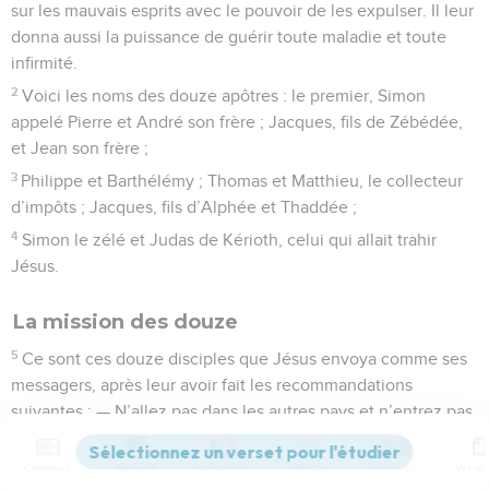
sur les mauvais esprits avec le pouvoir de les expulser. Il leur
donna aussi la puissance de guérir toute maladie et toute
infirmité.
2
Voici les noms des douze apôtres : le premier, Simon
appelé Pierre et André son frère ; Jacques, fils de Zébédée,
et Jean son frère ;
3
Philippe et Barthélémy ; Thomas et Matthieu, le collecteur
d’impôts ; Jacques, fils d’Alphée et Thaddée ;
4
Simon le zélé et Judas de Kérioth, celui qui allait trahir
Jésus.
La mission des douze
5
Ce sont ces douze disciples que Jésus envoya comme ses
messagers, après leur avoir fait les recommandations
suivantes : — N’allez pas dans les autres pays et n’entrez pas
dans les villes de la Samarie.
6
Contenus
Versions
Commentaires
Strong
Dictionnaire
Rendez-vous plutôt auprès des brebis perdues du peuple