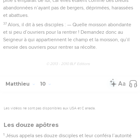
pitié s’emparait de lui, car elles étaient comme des brebis
abandonnées n’ayant pas de bergers, déprimées, harassées
et abattues.
37
Alors, il dit à ses disciples : — Quelle moisson abondante
et si peu d’ouvriers pour la rentrer ! Demandez donc au
Seigneur à qui appartiennent le champ et la moisson, qu’il
envoie des ouvriers pour rentrer sa récolte.
© 2013 - 2010 BLF Editions
Matthieu
10
Les vidéos ne sont pas disponibles aux USA et C anada.
Les douze apôtres
1
Jésus appela ses douze disciples et leur conféra l’autorité