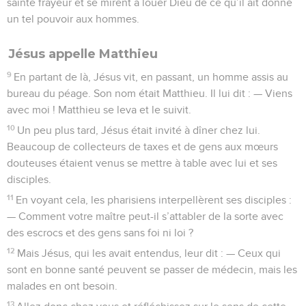
sainte frayeur et se mirent à louer Dieu de ce qu’il ait donné
un tel pouvoir aux hommes.
Jésus appelle Matthieu
9
En partant de là, Jésus vit, en passant, un homme assis au
bureau du péage. Son nom était Matthieu. Il lui dit : — Viens
avec moi ! Matthieu se leva et le suivit.
10
Un peu plus tard, Jésus était invité à dîner chez lui.
Beaucoup de collecteurs de taxes et de gens aux mœurs
douteuses étaient venus se mettre à table avec lui et ses
disciples.
11
En voyant cela, les pharisiens interpellèrent ses disciples :
— Comment votre maître peut-il s’attabler de la sorte avec
des escrocs et des gens sans foi ni loi ?
12
Mais Jésus, qui les avait entendus, leur dit : — Ceux qui
sont en bonne santé peuvent se passer de médecin, mais les
malades en ont besoin.
13