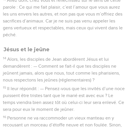
Allez donc chez vous et réfléchissez sur le sens de cette
parole : Ce qui me fait plaisir, c’est l’amour que vous aurez
les uns envers les autres, et non pas que vous m’offriez des
sacrifices d’animaux. Car je ne suis pas venu appeler les
gens vertueux et respectables, mais ceux qui vivent dans le
péché.
Jésus et le jeûne
14
Alors, les disciples de Jean abordèrent Jésus et lui
demandèrent : — Comment se fait-il que tes disciples ne
jeûnent jamais, alors que nous, tout comme les pharisiens,
nous respectons les jeûnes (réglementaires) ?
15
Il leur répondit : — Pensez-vous que les invités d’une noce
puissent être tristes tant que le marié est avec eux ? Le
temps viendra bien assez tôt où celui-ci leur sera enlevé. Ce
sera pour eux le moment de jeûner.
16
Personne ne va raccommoder un vieux manteau en y
recousant un morceau d’étoffe neuve et non foulée. Sinon,