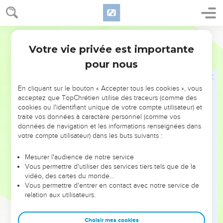
L'amour pour les ennemis
Parole Vivante
43
Vous avez appris qu’il a été dit : Tu témoigneras de
Votre vie privée est importante
l’amour à ton ami et tu auras de la haine pour ton ennemi.
Matthieu
5
pour nous
44
Eh bien, moi je vous le dis : témoignez de l’amour à vos
ennemis et priez pour ceux qui vous poursuivent de leur
haine.
En cliquant sur le bouton « Accepter tous les cookies », vous
acceptez que TopChrétien utilise des traceurs (comme des
45
Ainsi vous vous comporterez vraiment comme les enfants
cookies ou l'identifiant unique de votre compte utilisateur) et
de votre Père céleste, car lui, il fait luire son soleil sur les
traite vos données à caractère personnel (comme vos
données de navigation et les informations renseignées dans
méchants aussi bien que sur les bons, et il accorde sa pluie à
votre compte utilisateur) dans les buts suivants :
ceux qui font sa volonté comme à ceux qui ne la font pas.
46
Si vous aimez seulement ceux qui vous aiment, allez-vous
Mesurer l'audience de notre service
prétendre à une récompense pour cela ? Les truands eux-
Vous permettre d'utiliser des services tiers tels que de la
vidéo, des cartes du monde…
mêmes n’en font-ils pas autant ?
Vous permettre d'entrer en contact avec notre service de
47
Et si vous réservez votre bon accueil aux gens de votre
relation aux utilisateurs.
milieu, si vous êtes seulement aimables avec vos amis, que
faites-vous là d’extraordinaire ? Est-ce que les gens de tous
Choisir mes cookies