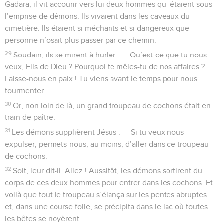
Gadara, il vit accourir vers lui deux hommes qui étaient sous
l’emprise de démons. Ils vivaient dans les caveaux du
cimetière. Ils étaient si méchants et si dangereux que
personne n’osait plus passer par ce chemin.
29
Soudain, ils se mirent à hurler : — Qu’est-ce que tu nous
veux, Fils de Dieu ? Pourquoi te mêles-tu de nos affaires ?
Laisse-nous en paix ! Tu viens avant le temps pour nous
tourmenter.
30
Or, non loin de là, un grand troupeau de cochons était en
train de paître.
31
Les démons supplièrent Jésus : — Si tu veux nous
expulser, permets-nous, au moins, d’aller dans ce troupeau
de cochons. —
32
Soit, leur dit-il. Allez ! Aussitôt, les démons sortirent du
corps de ces deux hommes pour entrer dans les cochons. Et
voilà que tout le troupeau s’élança sur les pentes abruptes
et, dans une course folle, se précipita dans le lac où toutes
les bêtes se noyèrent.