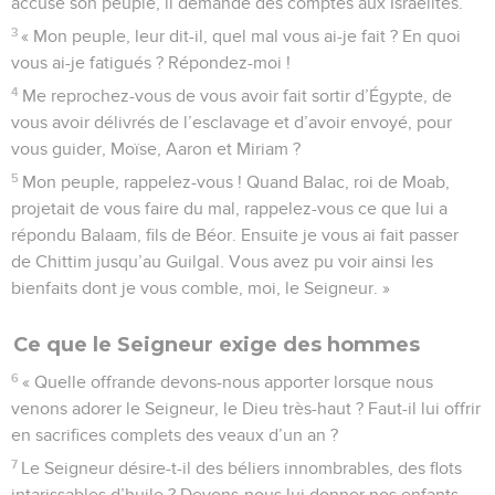
accuse son peuple, il demande des comptes aux Israélites.
3
« Mon peuple, leur dit-il, quel mal vous ai-je fait ? En quoi
vous ai-je fatigués ? Répondez-moi !
4
Me reprochez-vous de vous avoir fait sortir d’Égypte, de
vous avoir délivrés de l’esclavage et d’avoir envoyé, pour
vous guider, Moïse, Aaron et Miriam ?
5
Mon peuple, rappelez-vous ! Quand Balac, roi de Moab,
projetait de vous faire du mal, rappelez-vous ce que lui a
répondu Balaam, fils de Béor. Ensuite je vous ai fait passer
de Chittim jusqu’au Guilgal. Vous avez pu voir ainsi les
bienfaits dont je vous comble, moi, le Seigneur. »
Ce que le Seigneur exige des hommes
6
« Quelle offrande devons-nous apporter lorsque nous
venons adorer le Seigneur, le Dieu très-haut ? Faut-il lui offrir
en sacrifices complets des veaux d’un an ?
7
Le Seigneur désire-t-il des béliers innombrables, des flots
intarissables d’huile ? Devons-nous lui donner nos enfants