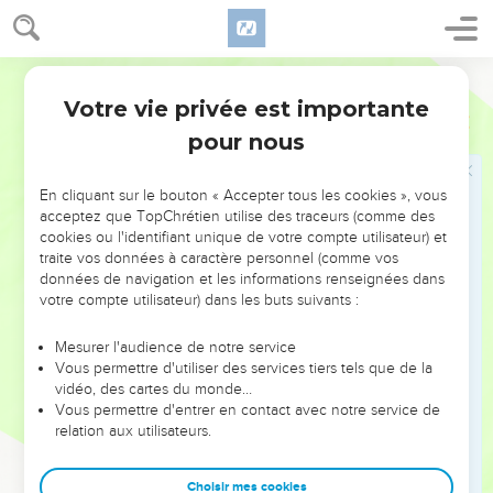
proclamant : « Dans quarante jours, Ninive sera détruite. »
5
Les habitants de la ville prirent au sérieux la parole de
Dieu. Ils décidèrent de jeûner et chacun, du plus riche au
Français Courant
plus pauvre, revêtit des étoffes de deuil.
Votre vie privée est importante
Jonas
3
6
Quand le roi de Ninive fut informé de ce qui se passait, il
pour nous
descendit de son trône, ôta son habit royal, se couvrit d’une
étoffe de deuil et s’assit sur de la cendre.
En cliquant sur le bouton « Accepter tous les cookies », vous
7
Puis il fit proclamer dans la ville ce décret : « Par ordre du
acceptez que TopChrétien utilise des traceurs (comme des
roi et de ses ministres, il est interdit aux hommes et au gros
cookies ou l'identifiant unique de votre compte utilisateur) et
traite vos données à caractère personnel (comme vos
et petit bétail de manger quoi que ce soit et de boire.
données de navigation et les informations renseignées dans
8
Hommes et bêtes doivent être couverts d’étoffes de deuil.
votre compte utilisateur) dans les buts suivants :
Que chacun appelle Dieu au secours de toutes ses forces,
que chacun renonce à ses mauvaises actions et à la violence
Mesurer l'audience de notre service
Vous permettre d'utiliser des services tiers tels que de la
qui colle à ses mains.
vidéo, des cartes du monde…
9
Peut-être qu’ainsi Dieu reviendra sur sa décision,
Vous permettre d'entrer en contact avec notre service de
relation aux utilisateurs.
renoncera à sa grande colère et ne nous fera pas mourir. »
10
Dieu vit comment les Ninivites réagissaient : il constata
Choisir mes cookies
qu’ils renonçaient à leurs mauvaises actions. Il revint alors