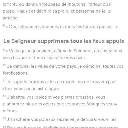
la forêt, ou dans un troupeau de moutons. Partout où il
passe, il saisit et déchire sa proie, et personne ne la lui
arrache.
8
« Oui, attaque tes ennemis et mets-les tous en pièces ! »
Le Seigneur supprimera tous les faux appuis
9
« Voilà qu’un jour vient, affirme le Seigneur, où j’anéantirai
vos chevaux et ferai disparaître vos chars.
10
Je détruirai les villes de votre pays, je démolirai toutes vos
fortifications.
11
Je supprimerai vos actes de magie, on ne trouvera plus
chez vous aucun astrologue.
12
J’abattrai vos idoles et vos pierres dressées, vous
n’adorerez plus des objets que vous avez fabriqués vous-
mêmes.
13
J’arracherai vos poteaux sacrés et je détruirai vos villes.
14
Puis ma fureur se déchaînera, j’exercerai ma vengeance