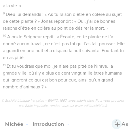
à la vie. »
9
Dieu lui demanda : « As-tu raison d’être en colère au sujet
de cette plante ? » Jonas répondit : « Oui, j’ai de bonnes
raisons d’être en colère au point de désirer la mort. »
10
Alors le Seigneur reprit : « Écoute, cette plante ne t’a
donné aucun travail, ce n’est pas toi qui l’as fait pousser. Elle
a grandi en une nuit et a disparu la nuit suivante. Pourtant tu
en as pitié.
11
Et tu voudrais que moi, je n’aie pas pitié de Ninive, la
grande ville, où il y a plus de cent vingt mille êtres humains
qui ignorent ce qui est bon pour eux, ainsi qu’un grand
nombre d’animaux ? »
© Société biblique française – Bibli’O, 1997, avec autorisation. Pour vous procurer
une Bible imprimée, rendez-vous sur www.editionsbiblio.fr
Michée
Introduction