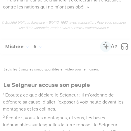
contre les nations qui ne m’ont pas obéi. »
© Société biblique française – Bibli’O, 1997, avec autorisation. Pour vous procurer
une Bible imprimée, rendez-vous sur www.editionsbiblio.fr
Michée
6
Seuls les Évangiles sont disponibles en vidéo pour le moment.
Le Seigneur accuse son peuple
1
Écoutez ce que déclare le Seigneur : il m’ordonne de
défendre sa cause, d’aller l’exposer à voix haute devant les
montagnes et les collines.
2
Écoutez, vous, les montagnes, et vous, les bases
inébranlables sur lesquelles la terre repose : le Seigneur