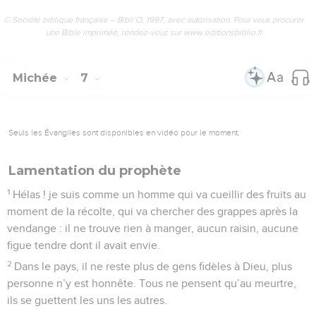
© Société biblique française – Bibli’O, 1997, avec autorisation. Pour vous procurer
une Bible imprimée, rendez-vous sur www.editionsbiblio.fr
Michée
7
Seuls les Évangiles sont disponibles en vidéo pour le moment.
Lamentation du prophète
1
Hélas ! je suis comme un homme qui va cueillir des fruits au
moment de la récolte, qui va chercher des grappes après la
vendange : il ne trouve rien à manger, aucun raisin, aucune
figue tendre dont il avait envie.
2
Dans le pays, il ne reste plus de gens fidèles à Dieu, plus
personne n’y est honnête. Tous ne pensent qu’au meurtre,
ils se guettent les uns les autres.