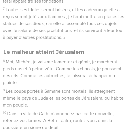
ferai apparaître ses fondations.
7
Toutes ses idoles seront brisées, et les cadeaux qu’elle a
reçus seront jetés aux flammes ; je ferai mettre en pièces les
statues de ses dieux, car elle a rassemblé tous ces objets
avec le salaire de ses prostitutions, et ils serviront à leur tour
à payer d’autres prostitutions. »
Le malheur atteint Jérusalem
8
Moi, Michée, je vais me lamenter et gémir, je marcherai
pieds nus et à peine vêtu. Comme les chacals, je pousserai
des cris. Comme les autruches, je laisserai échapper ma
plainte.
9
Les coups portés à Samarie sont mortels. Ils atteignent
même le pays de Juda et les portes de Jérusalem, où habite
mon peuple.
10
Dans la ville de Gath, n’annoncez pas cette nouvelle,
retenez vos larmes. A Beth-Léafra, roulez-vous dans la
poussière en signe de deuil.