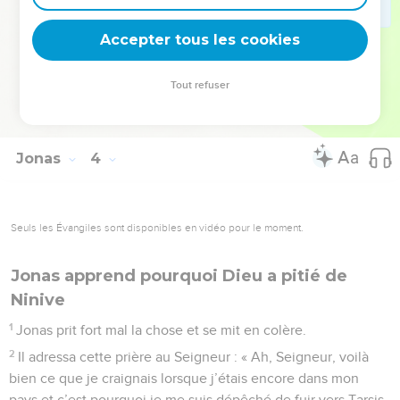
sur sa décision et n’accomplit pas le malheur dont il les avait
Accepter tous les cookies
menacés.
© Société biblique française – Bibli’O, 1997, avec autorisation. Pour vous procurer
Tout refuser
une Bible imprimée, rendez-vous sur www.editionsbiblio.fr
Jonas
4
Seuls les Évangiles sont disponibles en vidéo pour le moment.
Jonas apprend pourquoi Dieu a pitié de
Ninive
1
Jonas prit fort mal la chose et se mit en colère.
2
Il adressa cette prière au Seigneur : « Ah, Seigneur, voilà
bien ce que je craignais lorsque j’étais encore dans mon
pays et c’est pourquoi je me suis dépêché de fuir vers Tarsis.