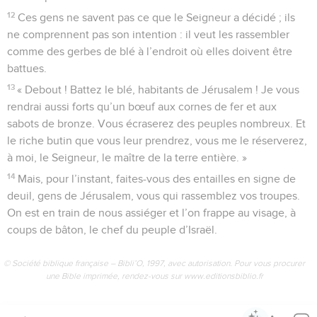
12
Ces gens ne savent pas ce que le Seigneur a décidé ; ils
ne comprennent pas son intention : il veut les rassembler
comme des gerbes de blé à l’endroit où elles doivent être
battues.
13
« Debout ! Battez le blé, habitants de Jérusalem ! Je vous
rendrai aussi forts qu’un bœuf aux cornes de fer et aux
sabots de bronze. Vous écraserez des peuples nombreux. Et
le riche butin que vous leur prendrez, vous me le réserverez,
à moi, le Seigneur, le maître de la terre entière. »
14
Mais, pour l’instant, faites-vous des entailles en signe de
deuil, gens de Jérusalem, vous qui rassemblez vos troupes.
On est en train de nous assiéger et l’on frappe au visage, à
coups de bâton, le chef du peuple d’Israël.
© Société biblique française – Bibli’O, 1997, avec autorisation. Pour vous procurer
une Bible imprimée, rendez-vous sur www.editionsbiblio.fr