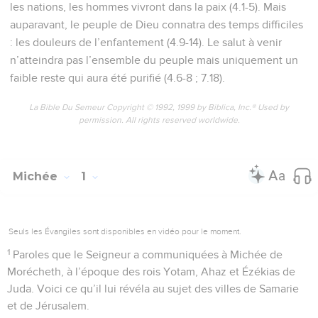
les nations, les hommes vivront dans la paix (4.1-5). Mais
auparavant, le peuple de Dieu connatra des temps difficiles
: les douleurs de l’enfantement (4.9-14). Le salut à venir
n’atteindra pas l’ensemble du peuple mais uniquement un
faible reste qui aura été purifié (4.6-8 ; 7.18).
La Bible Du Semeur Copyright © 1992, 1999 by Biblica, Inc.® Used by
permission. All rights reserved worldwide.
Michée
1
Seuls les Évangiles sont disponibles en vidéo pour le moment.
1
Paroles que le Seigneur a communiquées à Michée de
Morécheth, à l’époque des rois Yotam, Ahaz et Ézékias de
Juda. Voici ce qu’il lui révéla au sujet des villes de Samarie
et de Jérusalem.