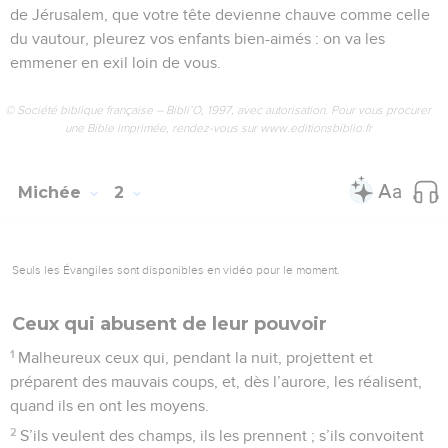
de Jérusalem, que votre tête devienne chauve comme celle
du vautour, pleurez vos enfants bien-aimés : on va les
emmener en exil loin de vous.
© Société biblique française – Bibli’O, 1997, avec autorisation. Pour vous procurer
une Bible imprimée, rendez-vous sur www.editionsbiblio.fr
Michée
2
Seuls les Évangiles sont disponibles en vidéo pour le moment.
Ceux qui abusent de leur pouvoir
1
Malheureux ceux qui, pendant la nuit, projettent et
préparent des mauvais coups, et, dès l’aurore, les réalisent,
quand ils en ont les moyens.
2
S’ils veulent des champs, ils les prennent ; s’ils convoitent