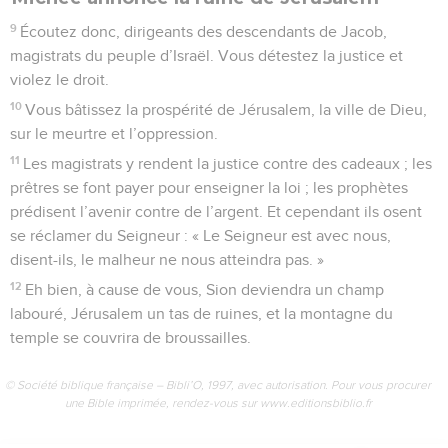
9
Écoutez donc, dirigeants des descendants de Jacob,
magistrats du peuple d’Israël. Vous détestez la justice et
violez le droit.
10
Vous bâtissez la prospérité de Jérusalem, la ville de Dieu,
sur le meurtre et l’oppression.
11
Les magistrats y rendent la justice contre des cadeaux ; les
prêtres se font payer pour enseigner la loi ; les prophètes
prédisent l’avenir contre de l’argent. Et cependant ils osent
se réclamer du Seigneur : « Le Seigneur est avec nous,
disent-ils, le malheur ne nous atteindra pas. »
12
Eh bien, à cause de vous, Sion deviendra un champ
labouré, Jérusalem un tas de ruines, et la montagne du
temple se couvrira de broussailles.
© Société biblique française – Bibli’O, 1997, avec autorisation. Pour vous procurer
une Bible imprimée, rendez-vous sur www.editionsbiblio.fr