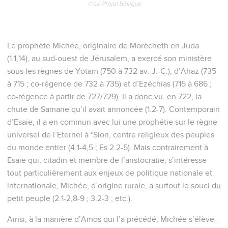
© Le Projet Biblique
Le prophète Michée, originaire de Morécheth en Juda
(1.1,14), au sud-ouest de Jérusalem, a exercé son ministère
sous les règnes de Yotam (750 à 732 av. J.-C.), d’Ahaz (735
à 715 ; co-régence de 732 à 735) et d’Ezéchias (715 à 686 ;
co-régence à partir de 727/729). Il a donc vu, en 722, la
chute de Samarie qu’il avait annoncée (1.2-7). Contemporain
d’Esaïe, il a en commun avec lui une prophétie sur le règne
universel de l’Eternel à *Sion, centre religieux des peuples
du monde entier (4.1-4,5 ; Es 2.2-5). Mais contrairement à
Esaïe qui, citadin et membre de l’aristocratie, s’intéresse
tout particulièrement aux enjeux de politique nationale et
internationale, Michée, d’origine rurale, a surtout le souci du
petit peuple (2.1-2,8-9 ; 3.2-3 ; etc.).
Ainsi, à la manière d’Amos qui l’a précédé, Michée s’élève-