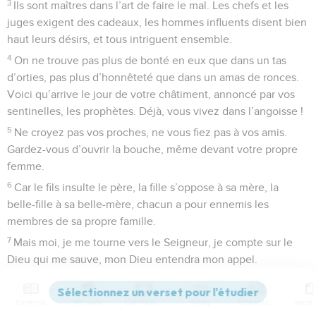
3
Ils sont maîtres dans l’art de faire le mal. Les chefs et les
juges exigent des cadeaux, les hommes influents disent bien
haut leurs désirs, et tous intriguent ensemble.
4
On ne trouve pas plus de bonté en eux que dans un tas
d’orties, pas plus d’honnêteté que dans un amas de ronces.
Voici qu’arrive le jour de votre châtiment, annoncé par vos
sentinelles, les prophètes. Déjà, vous vivez dans l’angoisse !
5
Ne croyez pas vos proches, ne vous fiez pas à vos amis.
Gardez-vous d’ouvrir la bouche, même devant votre propre
femme.
6
Car le fils insulte le père, la fille s’oppose à sa mère, la
belle-fille à sa belle-mère, chacun a pour ennemis les
membres de sa propre famille.
7
Mais moi, je me tourne vers le Seigneur, je compte sur le
Dieu qui me sauve, mon Dieu entendra mon appel.
Espérance et prière du peuple
Contenus
Versions
Commentaires
Strong
Dictionnaire