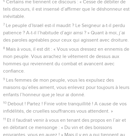
6
Certains me tiennent ce discours : « Cesse de débiter de
tels discours, il est insensé d’affirmer que le déshonneur est
inévitable.
7
Le peuple d’Israël est-il maudit ? Le Seigneur a-t-il perdu
patience ? A-t-il l’habitude d’agir ainsi ? » Quant à moi, j’ai
des paroles agréables pour ceux qui agissent avec droiture.
8
Mais à vous, il est dit : « Vous vous dressez en ennemis de
mon peuple. Vous arrachez le vêtement de dessus aux
hommes qui reviennent du combat et avancent avec
confiance.
9
Les femmes de mon peuple, vous les expulsez des
maisons qu’elles aiment, vous enlevez pour toujours à leurs
enfants l’honneur que je leur ai donné.
10
Debout ! Partez ! Finie votre tranquillité ! A cause de vos
infidélités, de cruelles souffrances vous attendent. »
11
Et il faudrait venir à vous en tenant des propos en l’air et
en débitant ce mensonge : « Du vin et des boissons
enivrantes, vous en aurez ! » Mais il y en a qui tiennent au