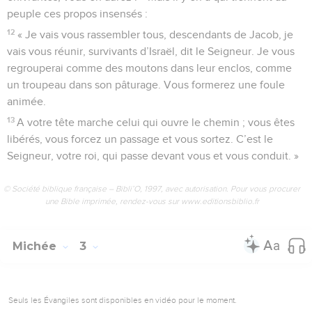
peuple ces propos insensés :
12
« Je vais vous rassembler tous, descendants de Jacob, je
vais vous réunir, survivants d’Israël, dit le Seigneur. Je vous
regrouperai comme des moutons dans leur enclos, comme
un troupeau dans son pâturage. Vous formerez une foule
animée.
13
A votre tête marche celui qui ouvre le chemin ; vous êtes
libérés, vous forcez un passage et vous sortez. C’est le
Seigneur, votre roi, qui passe devant vous et vous conduit. »
© Société biblique française – Bibli’O, 1997, avec autorisation. Pour vous procurer
une Bible imprimée, rendez-vous sur www.editionsbiblio.fr
Michée
3
Seuls les Évangiles sont disponibles en vidéo pour le moment.