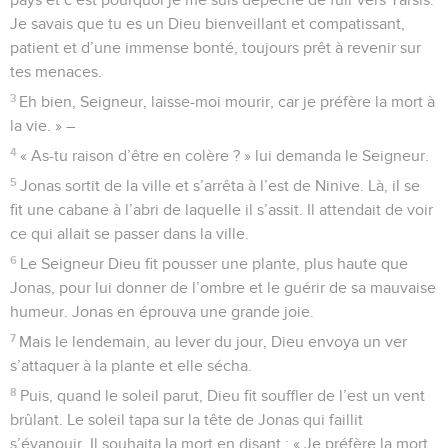
Je savais que tu es un Dieu bienveillant et compatissant,
patient et d’une immense bonté, toujours prêt à revenir sur
tes menaces.
3
Eh bien, Seigneur, laisse-moi mourir, car je préfère la mort à
la vie. » –
4
« As-tu raison d’être en colère ? » lui demanda le Seigneur.
5
Jonas sortit de la ville et s’arrêta à l’est de Ninive. Là, il se
fit une cabane à l’abri de laquelle il s’assit. Il attendait de voir
ce qui allait se passer dans la ville.
6
Le Seigneur Dieu fit pousser une plante, plus haute que
Jonas, pour lui donner de l’ombre et le guérir de sa mauvaise
humeur. Jonas en éprouva une grande joie.
7
Mais le lendemain, au lever du jour, Dieu envoya un ver
s’attaquer à la plante et elle sécha.
8
Puis, quand le soleil parut, Dieu fit souffler de l’est un vent
brûlant. Le soleil tapa sur la tête de Jonas qui faillit
s’évanouir. Il souhaita la mort en disant : « Je préfère la mort