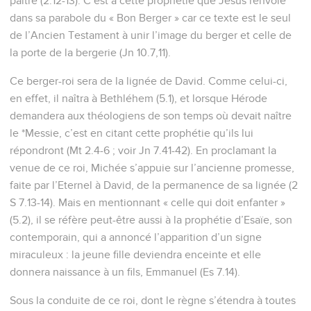
paître (2.12-13). C’est à cette prophétie que Jésus renvoie
dans sa parabole du « Bon Berger » car ce texte est le seul
de l’Ancien Testament à unir l’image du berger et celle de
la porte de la bergerie (Jn 10.7,11).
Ce berger-roi sera de la lignée de David. Comme celui-ci,
en effet, il naîtra à Bethléhem (5.1), et lorsque Hérode
demandera aux théologiens de son temps où devait naître
le *Messie, c’est en citant cette prophétie qu’ils lui
répondront (Mt 2.4-6 ; voir Jn 7.41-42). En proclamant la
venue de ce roi, Michée s’appuie sur l’ancienne promesse,
faite par l’Eternel à David, de la permanence de sa lignée (2
S 7.13-14). Mais en mentionnant « celle qui doit enfanter »
(5.2), il se réfère peut-être aussi à la prophétie d’Esaïe, son
contemporain, qui a annoncé l’apparition d’un signe
miraculeux : la jeune fille deviendra enceinte et elle
donnera naissance à un fils, Emmanuel (Es 7.14).
Sous la conduite de ce roi, dont le règne s’étendra à toutes