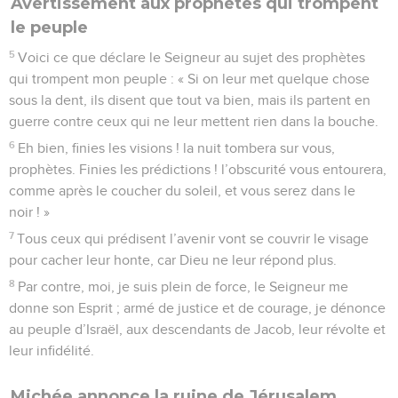
Avertissement aux prophètes qui trompent
le peuple
5
Voici ce que déclare le Seigneur au sujet des prophètes
qui trompent mon peuple : « Si on leur met quelque chose
sous la dent, ils disent que tout va bien, mais ils partent en
guerre contre ceux qui ne leur mettent rien dans la bouche.
6
Eh bien, finies les visions ! la nuit tombera sur vous,
prophètes. Finies les prédictions ! l’obscurité vous entourera,
comme après le coucher du soleil, et vous serez dans le
noir ! »
7
Tous ceux qui prédisent l’avenir vont se couvrir le visage
pour cacher leur honte, car Dieu ne leur répond plus.
8
Par contre, moi, je suis plein de force, le Seigneur me
donne son Esprit ; armé de justice et de courage, je dénonce
au peuple d’Israël, aux descendants de Jacob, leur révolte et
leur infidélité.
Michée annonce la ruine de Jérusalem