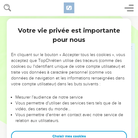
le scribe, et cela pour devenir intelligents dans les paroles
de la loi.
14
Et ils trouvèrent écrit dans la loi que l'Éternel avait
Darby
commandée par Moïse, que les fils d'Israël devaient habiter
Votre vie privée est importante
Néhémie
8
dans des tabernacles pendant la fête du septième mois,
pour nous
15
et qu'ils devaient faire entendre et faire passer une
proclamation dans toutes leurs villes et à Jérusalem, disant :
En cliquant sur le bouton « Accepter tous les cookies », vous
Sortez dans la montagne, et apportez des branches d'olivier,
acceptez que TopChrétien utilise des traceurs (comme des
et des branches d'olivier sauvage, et des branches de myrte,
cookies ou l'identifiant unique de votre compte utilisateur) et
et des branches de palmier, et des branches d'arbres touffus,
traite vos données à caractère personnel (comme vos
pour faire des tabernacles, comme il est écrit.
données de navigation et les informations renseignées dans
votre compte utilisateur) dans les buts suivants :
16
Et le peuple sortit et en rapporta, et ils se firent des
tabernacles, chacun sur son toit, et dans leurs cours, et dans
Mesurer l'audience de notre service
les parvis de la maison de Dieu, et sur la place de la porte
Vous permettre d'utiliser des services tiers tels que de la
vidéo, des cartes du monde…
des eaux, et sur la place de la porte d'Éphraïm.
Vous permettre d'entrer en contact avec notre service de
17
Et toute la congrégation de ceux qui étaient revenus de la
relation aux utilisateurs.
captivité fit des tabernacles, et ils habitèrent dans les
tabernacles ; car les fils d'Israël n'avaient pas fait cela depuis
Choisir mes cookies