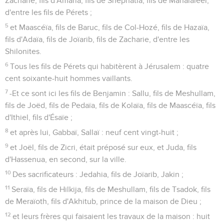
Zacharie, fils d'Amaria, fils de Shephatia, fils de Mahalaleël,
d'entre les fils de Pérets ;
5
et Maascéïa, fils de Baruc, fils de Col-Hozé, fils de Hazaïa,
fils d'Adaïa, fils de Joïarib, fils de Zacharie, d'entre les
Shilonites.
6
Tous les fils de Pérets qui habitèrent à Jérusalem : quatre
cent soixante-huit hommes vaillants.
7
-Et ce sont ici les fils de Benjamin : Sallu, fils de Meshullam,
fils de Joëd, fils de Pedaïa, fils de Kolaïa, fils de Maascéïa, fils
d'Ithiel, fils d'Ésaïe ;
8
et après lui, Gabbaï, Sallaï : neuf cent vingt-huit ;
9
et Joël, fils de Zicri, était préposé sur eux, et Juda, fils
d'Hassenua, en second, sur la ville.
10
Des sacrificateurs : Jedahia, fils de Joïarib, Jakin ;
11
Seraïa, fils de Hilkija, fils de Meshullam, fils de Tsadok, fils
de Meraïoth, fils d'Akhitub, prince de la maison de Dieu ;
12
et leurs frères qui faisaient les travaux de la maison : huit