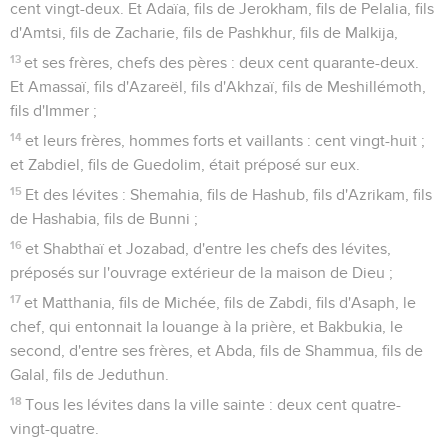
cent vingt-deux. Et Adaïa, fils de Jerokham, fils de Pelalia, fils
d'Amtsi, fils de Zacharie, fils de Pashkhur, fils de Malkija,
13
et ses frères, chefs des pères : deux cent quarante-deux.
Et Amassaï, fils d'Azareël, fils d'Akhzaï, fils de Meshillémoth,
fils d'Immer ;
14
et leurs frères, hommes forts et vaillants : cent vingt-huit ;
et Zabdiel, fils de Guedolim, était préposé sur eux.
15
Et des lévites : Shemahia, fils de Hashub, fils d'Azrikam, fils
de Hashabia, fils de Bunni ;
16
et Shabthaï et Jozabad, d'entre les chefs des lévites,
préposés sur l'ouvrage extérieur de la maison de Dieu ;
17
et Matthania, fils de Michée, fils de Zabdi, fils d'Asaph, le
chef, qui entonnait la louange à la prière, et Bakbukia, le
second, d'entre ses frères, et Abda, fils de Shammua, fils de
Galal, fils de Jeduthun.
18
Tous les lévites dans la ville sainte : deux cent quatre-
vingt-quatre.