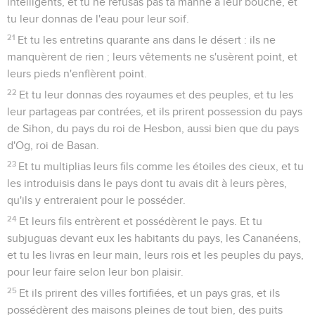
intelligents, et tu ne refusas pas ta manne à leur bouche, et
tu leur donnas de l'eau pour leur soif.
21
Et tu les entretins quarante ans dans le désert : ils ne
manquèrent de rien ; leurs vêtements ne s'usèrent point, et
leurs pieds n'enflèrent point.
22
Et tu leur donnas des royaumes et des peuples, et tu les
leur partageas par contrées, et ils prirent possession du pays
de Sihon, du pays du roi de Hesbon, aussi bien que du pays
d'Og, roi de Basan.
23
Et tu multiplias leurs fils comme les étoiles des cieux, et tu
les introduisis dans le pays dont tu avais dit à leurs pères,
qu'ils y entreraient pour le posséder.
24
Et leurs fils entrèrent et possédèrent le pays. Et tu
subjuguas devant eux les habitants du pays, les Cananéens,
et tu les livras en leur main, leurs rois et les peuples du pays,
pour leur faire selon leur bon plaisir.
25
Et ils prirent des villes fortifiées, et un pays gras, et ils
possédèrent des maisons pleines de tout bien, des puits