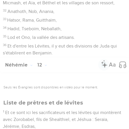
Micmash, et Aïa, et Béthel et les villages de son ressort,
32
Anathoth, Nob, Anania,
33
Hatsor, Rama, Guitthaïm,
34
Hadid, Tseboïm, Neballath,
35
Lod et Ono, la vallée des artisans.
36
Et d'entre les Lévites, il y eut des divisions de Juda qui
s'établirent en Benjamin.
Néhémie
12
Seuls les Évangiles sont disponibles en vidéo pour le moment.
Liste de prêtres et de lévites
1
Et ce sont ici les sacrificateurs et les lévites qui montèrent
avec Zorobabel, fils de Shealthiel, et Jéshua : Seraïa,
Jérémie, Esdras,