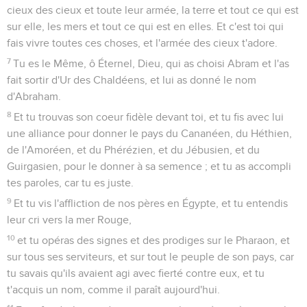
cieux des cieux et toute leur armée, la terre et tout ce qui est
sur elle, les mers et tout ce qui est en elles. Et c'est toi qui
fais vivre toutes ces choses, et l'armée des cieux t'adore.
7
Tu es le Même, ô Éternel, Dieu, qui as choisi Abram et l'as
fait sortir d'Ur des Chaldéens, et lui as donné le nom
d'Abraham.
8
Et tu trouvas son coeur fidèle devant toi, et tu fis avec lui
une alliance pour donner le pays du Cananéen, du Héthien,
de l'Amoréen, et du Phérézien, et du Jébusien, et du
Guirgasien, pour le donner à sa semence ; et tu as accompli
tes paroles, car tu es juste.
9
Et tu vis l'affliction de nos pères en Égypte, et tu entendis
leur cri vers la mer Rouge,
10
et tu opéras des signes et des prodiges sur le Pharaon, et
sur tous ses serviteurs, et sur tout le peuple de son pays, car
tu savais qu'ils avaient agi avec fierté contre eux, et tu
t'acquis un nom, comme il paraît aujourd'hui.