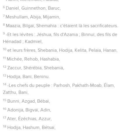
6
Daniel, Guinnethon, Baruc,
7
Meshullam, Abija, Mijamin,
8
Maazia, Bilgaï, Shemahia : c'étaient là les sacrificateurs.
9
-Et les lévites : Jéshua, fils d'Azania ; Binnuï, des fils de
Hénadad ; Kadmiel,
10
et leurs frères, Shebania, Hodija, Kelita, Pelaïa, Hanan,
11
Michée, Rehob, Hashabia,
12
Zaccur, Shérébia, Shebania,
13
Hodija, Bani, Beninu.
14
-Les chefs du peuple : Parhosh, Pakhath-Moab, Élam,
Zatthu, Bani,
15
Bunni, Azgad, Bébaï,
16
Adonija, Bigvaï, Adin,
17
Ater, Ézéchias, Azzur,
18
Hodija, Hashum, Bétsaï,