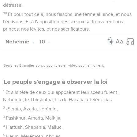
détresse.
38
Et pour tout cela, nous faisons une ferme alliance, et nous
l'écrivons. Et à l'apposition des sceaux se trouvèrent nos
princes, nos lévites, et nos sacrificateurs.
Néhémie
10
Seuls les Évangiles sont disponibles en vidéo pour le moment.
Le peuple s'engage à observer la loi
1
Et à la tête de ceux qui apposèrent leur sceau furent :
Néhémie, le Thirshatha, fils de Hacalia, et Sédécias.
2
-Seraïa, Azaria, Jérémie,
3
Pashkhur, Amaria, Malkija,
4
Hattush, Shebania, Malluc,
5
Harim, Merémoth, Abdias,