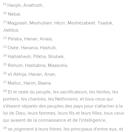
19
Hariph, Anathoth,
20
Nébaï,
21
Magpiash, Meshullam, Hézir, Meshézabeël, Tsadok,
Jaddua,
22
Pelatia, Hanan, Anaïa,
23
Osée, Hanania, Hashub,
24
Hallokhesh, Pilkha, Shobek,
25
Rehum, Hashabna, Maascéïa,
26
et Akhija, Hanan, Anan,
27
Malluc, Harim, Baana.
28
Et le reste du peuple, les sacrificateurs, les lévites, les
portiers, les chantres, les Nethiniens, et tous ceux qui
s'étaient séparés des peuples des pays pour s'attacher à la
loi de Dieu, leurs femmes, leurs fils et leurs filles, tous ceux
qui avaient de la connaissance et de l'intelligence,
29
se joignirent à leurs frères, les principaux d'entre eux, et