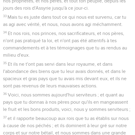
nos prophètes, et nos pères, et tout ton peuple, depuis les
jours des rois d'Assyrie jusqu'à ce jour-ci.
33
Mais tu es juste dans tout ce qui nous est survenu, car tu
as agi avec vérité, et nous, nous avons agi méchamment.
34
Et nos rois, nos princes, nos sacrificateurs, et nos pères,
n'ont pas pratiqué ta loi, et n'ont pas été attentifs à tes
commandements et à tes témoignages que tu as rendus au
milieu d'eux.
35
Et ils ne t'ont pas servi dans leur royaume, et dans
l'abondance des biens que tu leur avais donnés, et dans le
spacieux et gras pays que tu avais mis devant eux, et ils ne
sont pas revenus de leurs mauvaises actions.
36
Voici, nous sommes aujourd'hui serviteurs ; et quant au
pays que tu donnas à nos pères pour qu'ils en mangeassent
le fruit et les bons produits, voici, nous y sommes serviteurs ;
37
et il rapporte beaucoup aux rois que tu as établis sur nous
à cause de nos péchés ; et ils dominent à leur gré sur notre
corps et sur notre bétail, et nous sommes dans une grande