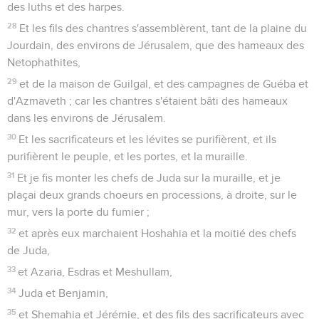
des luths et des harpes.
28
Et les fils des chantres s'assemblèrent, tant de la plaine du
Jourdain, des environs de Jérusalem, que des hameaux des
Netophathites,
29
et de la maison de Guilgal, et des campagnes de Guéba et
d'Azmaveth ; car les chantres s'étaient bâti des hameaux
dans les environs de Jérusalem.
30
Et les sacrificateurs et les lévites se purifièrent, et ils
purifièrent le peuple, et les portes, et la muraille.
31
Et je fis monter les chefs de Juda sur la muraille, et je
plaçai deux grands choeurs en processions, à droite, sur le
mur, vers la porte du fumier ;
32
et après eux marchaient Hoshahia et la moitié des chefs
de Juda,
33
et Azaria, Esdras et Meshullam,
34
Juda et Benjamin,
35
et Shemahia et Jérémie, et des fils des sacrificateurs avec