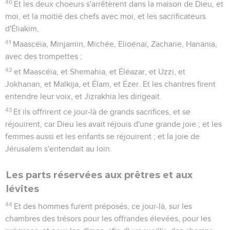
40
Et les deux choeurs s'arrêtèrent dans la maison de Dieu, et
moi, et la moitié des chefs avec moi, et les sacrificateurs
d'Éliakim,
41
Maascéïa, Minjamin, Michée, Elioénaï, Zacharie, Hanania,
avec des trompettes ;
42
et Maascéïa, et Shemahia, et Éléazar, et Uzzi, et
Jokhanan, et Malkija, et Élam, et Ézer. Et les chantres firent
entendre leur voix, et Jizrakhia les dirigeait.
43
Et ils offrirent ce jour-là de grands sacrifices, et se
réjouirent, car Dieu les avait réjouis d'une grande joie ; et les
femmes aussi et les enfants se réjouirent ; et la joie de
Jérusalem s'entendait au loin.
Les parts réservées aux prêtres et aux
lévites
44
Et des hommes furent préposés, ce jour-là, sur les
chambres des trésors pour les offrandes élevées, pour les