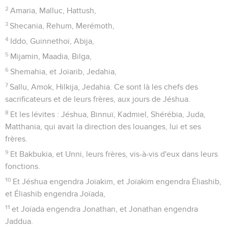
2
Amaria, Malluc, Hattush,
3
Shecania, Rehum, Merémoth,
4
Iddo, Guinnethoï, Abija,
5
Mijamin, Maadia, Bilga,
6
Shemahia, et Joïarib, Jedahia,
7
Sallu, Amok, Hilkija, Jedahia. Ce sont là les chefs des
sacrificateurs et de leurs frères, aux jours de Jéshua.
8
Et les lévites : Jéshua, Binnuï, Kadmiel, Shérébia, Juda,
Matthania, qui avait la direction des louanges, lui et ses
frères.
9
Et Bakbukia, et Unni, leurs frères, vis-à-vis d'eux dans leurs
fonctions.
10
Et Jéshua engendra Joïakim, et Joïakim engendra Éliashib,
et Éliashib engendra Joïada,
11
et Joïada engendra Jonathan, et Jonathan engendra
Jaddua.