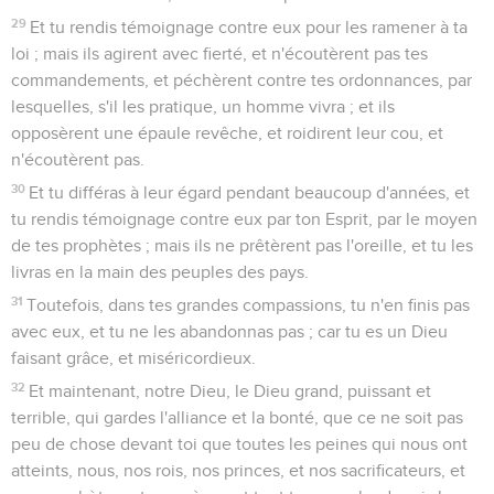
29
Et tu rendis témoignage contre eux pour les ramener à ta
loi ; mais ils agirent avec fierté, et n'écoutèrent pas tes
commandements, et péchèrent contre tes ordonnances, par
lesquelles, s'il les pratique, un homme vivra ; et ils
opposèrent une épaule revêche, et roidirent leur cou, et
n'écoutèrent pas.
30
Et tu différas à leur égard pendant beaucoup d'années, et
tu rendis témoignage contre eux par ton Esprit, par le moyen
de tes prophètes ; mais ils ne prêtèrent pas l'oreille, et tu les
livras en la main des peuples des pays.
31
Toutefois, dans tes grandes compassions, tu n'en finis pas
avec eux, et tu ne les abandonnas pas ; car tu es un Dieu
faisant grâce, et miséricordieux.
32
Et maintenant, notre Dieu, le Dieu grand, puissant et
terrible, qui gardes l'alliance et la bonté, que ce ne soit pas
peu de chose devant toi que toutes les peines qui nous ont
atteints, nous, nos rois, nos princes, et nos sacrificateurs, et