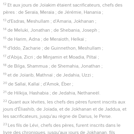
12
Et aux jours de Joïakim étaient sacrificateurs, chefs des
pères : de Seraïa, Meraïa ; de Jérémie, Hanania ;
13
d'Esdras, Meshullam ; d'Amaria, Jokhanan ;
14
de Meluki, Jonathan ; de Shebania, Joseph ;
15
de Harim, Adna ; de Meraïoth, Helkaï ;
16
d'Iddo, Zacharie ; de Guinnethon, Meshullam ;
17
d'Abija, Zicri ; de Minjamin et Moadia, Piltaï ;
18
de Bilga, Shammua ; de Shemahia, Jonathan ;
19
et de Joïarib, Mathnaï ; de Jedahia, Uzzi ;
20
de Sallaï, Kallaï ; d'Amok, Éber ;
21
de Hilkija, Hashabia ; de Jedahia, Nethaneël.
22
Quant aux lévites, les chefs des pères furent inscrits aux
jours d'Éliashib, de Joïada, et de Jokhanan et de Jaddua, et
les sacrificateurs, jusqu'au règne de Darius, le Perse.
23
Les fils de Lévi, chefs des pères, furent inscrits dans le
livre des chroniques, jusqu'aux jours de Jokhanan, fils