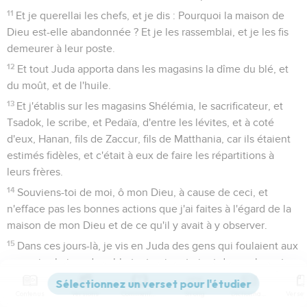
11
Et je querellai les chefs, et je dis : Pourquoi la maison de
Dieu est-elle abandonnée ? Et je les rassemblai, et je les fis
demeurer à leur poste.
12
Et tout Juda apporta dans les magasins la dîme du blé, et
du moût, et de l'huile.
13
Et j'établis sur les magasins Shélémia, le sacrificateur, et
Tsadok, le scribe, et Pedaïa, d'entre les lévites, et à coté
d'eux, Hanan, fils de Zaccur, fils de Matthania, car ils étaient
estimés fidèles, et c'était à eux de faire les répartitions à
leurs frères.
14
Souviens-toi de moi, ô mon Dieu, à cause de ceci, et
n'efface pas les bonnes actions que j'ai faites à l'égard de la
maison de mon Dieu et de ce qu'il y avait à y observer.
15
Dans ces jours-là, je vis en Juda des gens qui foulaient aux
pressoirs, le jour du sabbat, et qui rentraient des gerbes et
les chargeaient sur des ânes, et aussi du vin, des raisins et
Contenus
Versions
Commentaires
Strong
Dictionnaire
des figues, et toutes sortes de fardeaux, et qui les amenaient