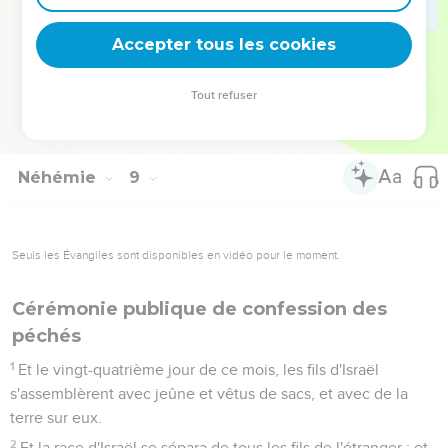
les jours de Josué, fils de Nun, jusqu'à ce jour-là. Et il y eut
une très-grande joie.
Accepter tous les cookies
18
Et on lut dans le livre de la loi de Dieu chaque jour, depuis
le premier jour jusqu'au dernier jour. Et ils célébrèrent la fête
Tout refuser
sept jours, et au huitième jour, il y eut une assemblée
solennelle, selon l'ordonnance.
Néhémie
9
Seuls les Évangiles sont disponibles en vidéo pour le moment.
Cérémonie publique de confession des
péchés
1
Et le vingt-quatrième jour de ce mois, les fils d'Israël
s'assemblèrent avec jeûne et vêtus de sacs, et avec de la
terre sur eux.
2
Et la race d'Israël se sépara de tous les fils de l'étranger ; et