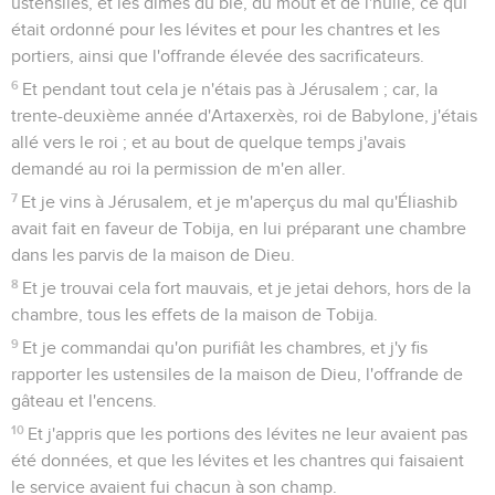
ustensiles, et les dîmes du blé, du moût et de l'huile, ce qui
était ordonné pour les lévites et pour les chantres et les
portiers, ainsi que l'offrande élevée des sacrificateurs.
6
Et pendant tout cela je n'étais pas à Jérusalem ; car, la
trente-deuxième année d'Artaxerxès, roi de Babylone, j'étais
allé vers le roi ; et au bout de quelque temps j'avais
demandé au roi la permission de m'en aller.
7
Et je vins à Jérusalem, et je m'aperçus du mal qu'Éliashib
avait fait en faveur de Tobija, en lui préparant une chambre
dans les parvis de la maison de Dieu.
8
Et je trouvai cela fort mauvais, et je jetai dehors, hors de la
chambre, tous les effets de la maison de Tobija.
9
Et je commandai qu'on purifiât les chambres, et j'y fis
rapporter les ustensiles de la maison de Dieu, l'offrande de
gâteau et l'encens.
10
Et j'appris que les portions des lévites ne leur avaient pas
été données, et que les lévites et les chantres qui faisaient
le service avaient fui chacun à son champ.