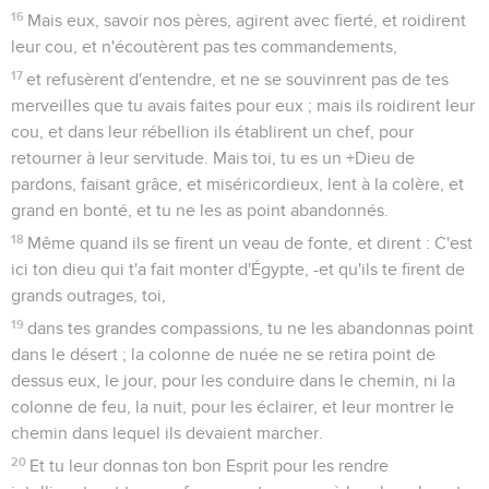
16
Mais eux, savoir nos pères, agirent avec fierté, et roidirent
leur cou, et n'écoutèrent pas tes commandements,
17
et refusèrent d'entendre, et ne se souvinrent pas de tes
merveilles que tu avais faites pour eux ; mais ils roidirent leur
cou, et dans leur rébellion ils établirent un chef, pour
retourner à leur servitude. Mais toi, tu es un +Dieu de
pardons, faisant grâce, et miséricordieux, lent à la colère, et
grand en bonté, et tu ne les as point abandonnés.
18
Même quand ils se firent un veau de fonte, et dirent : C'est
ici ton dieu qui t'a fait monter d'Égypte, -et qu'ils te firent de
grands outrages, toi,
19
dans tes grandes compassions, tu ne les abandonnas point
dans le désert ; la colonne de nuée ne se retira point de
dessus eux, le jour, pour les conduire dans le chemin, ni la
colonne de feu, la nuit, pour les éclairer, et leur montrer le
chemin dans lequel ils devaient marcher.
20
Et tu leur donnas ton bon Esprit pour les rendre