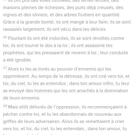
Ils ont pris des villes fortifiées, des terres fertiles, des
maisons pleines de richesses, des puits déjà creusés, des
vignes et des oliviers, et des arbres fruitiers en quantité.
Grâce à ta grande bonté, ils ont mangé à leur faim, ils se sont
rassasiés largement, ils ont vécu dans les délices.
26
Pourtant ils ont été indociles, ils se sont révoltés contre
toi, ils ont tourné le dos à ta loi ; ils ont assassiné tes
prophètes, qui les pressaient de revenir à toi ; leur conduite
a été ignoble.
27
Alors tu les as livrés au pouvoir d’ennemis qui les
opprimèrent. Au temps de la détresse, ils ont crié vers toi, et
toi, du ciel, tu les as entendus ; dans ton amour infini, tu leur
as envoyé des hommes qui les ont arrachés à la domination
de leurs ennemis.
28
Mais sitôt délivrés de l’oppression, ils recommençaient à
pécher contre toi, et tu les abandonnais de nouveau aux
griffes de leurs adversaires. Alors ils se remettaient à crier
vers toi, et toi, du ciel, tu les entendais ; dans ton amour, tu