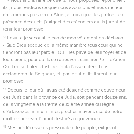
« Nous allons faire ce que tu nous proposes, répondirent-
ils ; nous rendrons ce que nous avons pris et nous ne leur
réclamerons plus rien. » Alors je convoquai les prêtres, en
présence desquels j’exigeai des créanciers qu’ils jurent de
tenir leur promesse.
13
Ensuite je secouai le pan de mon vêtement en déclarant :
« Que Dieu secoue de la même manière tous ceux qui ne
tiendront pas leur parole ! Qu’il les prive de leur foyer et de
leurs biens, pour qu’ils se retrouvent sans rien ! » – « Amen !
Qu’il en soit bien ainsi ! » s’écria l’assemblée. Tous
acclamèrent le Seigneur, et, par la suite, ils tinrent leur
promesse.
14
Depuis le jour où j’avais été désigné comme gouverneur
des Juifs dans la province de Juda, soit pendant douze ans,
de la vingtième à la trente-deuxième année du règne
d’Artaxerxès, ni moi ni mes proches n’avons usé de notre
droit de prélever l’impôt destiné au gouverneur.
15
Mes prédécesseurs pressuraient le peuple, exigeant