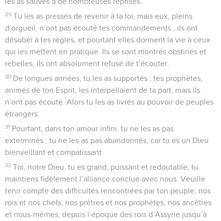
les as sauvés à de nombreuses reprises.
29
Tu les as pressés de revenir à ta loi, mais eux, pleins
d’orgueil, n’ont pas écouté tes commandements ; ils ont
désobéi à tes règles, et pourtant elles donnent la vie à ceux
qui les mettent en pratique. Ils se sont montrés obstinés et
rebelles, ils ont absolument refusé de t’écouter.
30
De longues années, tu les as supportés ; tes prophètes,
animés de ton Esprit, les interpellaient de ta part, mais ils
n’ont pas écouté. Alors tu les as livrés au pouvoir de peuples
étrangers.
31
Pourtant, dans ton amour infini, tu ne les as pas
exterminés ; tu ne les as pas abandonnés, car tu es un Dieu
bienveillant et compatissant.
32
Toi, notre Dieu, tu es grand, puissant et redoutable, tu
maintiens fidèlement l’alliance conclue avec nous. Veuille
tenir compte des difficultés rencontrées par ton peuple, nos
rois et nos chefs, nos prêtres et nos prophètes, nos ancêtres
et nous-mêmes, depuis l’époque des rois d’Assyrie jusqu’à