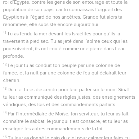
roi d’Égypte, contre les gens de son entourage et toute la
population de son pays, car tu connaissais l’orgueil des
Égyptiens à l’égard de nos ancêtres. Grande fut alors ta
renommée, elle subsiste encore aujourd’hui.
11
Tu as fendu la mer devant les Israélites pour qu’ils la
traversent à pied sec. Tu as jeté dans l’abîme ceux qui les
poursuivaient, ils ont coulé comme une pierre dans l’eau
profonde.
12
Le jour tu as conduit ton peuple par une colonne de
fumée, et la nuit par une colonne de feu qui éclairait leur
chemin.
13
Du ciel tu es descendu pour leur parler sur le mont Sinaï :
tu leur as communiqué des règles justes, des enseignements
véridiques, des lois et des commandements parfaits.
14
Par l’intermédiaire de Moïse, ton serviteur, tu leur as fait
connaître le sabbat, le jour qui t’est consacré, et tu leur as
enseigné les autres commandements de la loi.
15
Tu leur as donné le pain du ciel pour calmer leur faim, tu