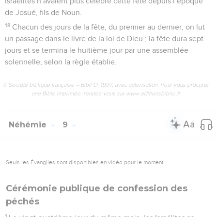
Israélites n’avaient plus célébré cette fête depuis l’époque
de Josué, fils de Noun.
18
Chacun des jours de la fête, du premier au dernier, on lut
un passage dans le livre de la loi de Dieu ; la fête dura sept
jours et se termina le huitième jour par une assemblée
solennelle, selon la règle établie.
© Société biblique française – Bibli’O, 1997, avec autorisation. Pour vous procurer
une Bible imprimée, rendez-vous sur www.editionsbiblio.fr
Néhémie
9
Seuls les Évangiles sont disponibles en vidéo pour le moment.
Cérémonie publique de confession des
péchés
1