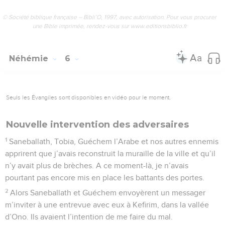
© Société biblique française – Bibli’O, 1997, avec autorisation. Pour vous procurer
une Bible imprimée, rendez-vous sur www.editionsbiblio.fr
Néhémie
6
Seuls les Évangiles sont disponibles en vidéo pour le moment.
Nouvelle intervention des adversaires
1
Saneballath, Tobia, Guéchem l’Arabe et nos autres ennemis
apprirent que j’avais reconstruit la muraille de la ville et qu’il
n’y avait plus de brèches. A ce moment-là, je n’avais
pourtant pas encore mis en place les battants des portes.
2
Alors Saneballath et Guéchem envoyèrent un messager
m’inviter à une entrevue avec eux à Kefirim, dans la vallée
d’Ono. Ils avaient l’intention de me faire du mal.