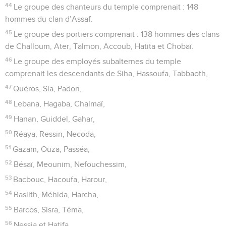
44
Le groupe des chanteurs du temple comprenait : 148
hommes du clan d’Assaf.
45
Le groupe des portiers comprenait : 138 hommes des clans
de Challoum, Ater, Talmon, Accoub, Hatita et Chobaï.
46
Le groupe des employés subalternes du temple
comprenait les descendants de Siha, Hassoufa, Tabbaoth,
47
Quéros, Sia, Padon,
48
Lebana, Hagaba, Chalmaï,
49
Hanan, Guiddel, Gahar,
50
Réaya, Ressin, Necoda,
51
Gazam, Ouza, Passéa,
52
Bésaï, Meounim, Nefouchessim,
53
Bacbouc, Hacoufa, Harour,
54
Baslith, Méhida, Harcha,
55
Barcos, Sisra, Téma,
56
Nessia et Hatifa.