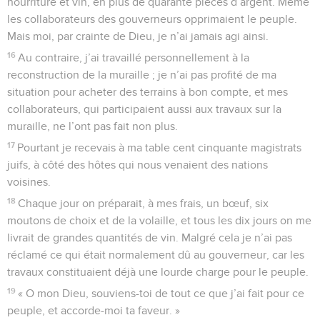
nourriture et vin, en plus de quarante pièces d’argent. Même
les collaborateurs des gouverneurs opprimaient le peuple.
Mais moi, par crainte de Dieu, je n’ai jamais agi ainsi.
16
Au contraire, j’ai travaillé personnellement à la
reconstruction de la muraille ; je n’ai pas profité de ma
situation pour acheter des terrains à bon compte, et mes
collaborateurs, qui participaient aussi aux travaux sur la
muraille, ne l’ont pas fait non plus.
17
Pourtant je recevais à ma table cent cinquante magistrats
juifs, à côté des hôtes qui nous venaient des nations
voisines.
18
Chaque jour on préparait, à mes frais, un bœuf, six
moutons de choix et de la volaille, et tous les dix jours on me
livrait de grandes quantités de vin. Malgré cela je n’ai pas
réclamé ce qui était normalement dû au gouverneur, car les
travaux constituaient déjà une lourde charge pour le peuple.
19
« O mon Dieu, souviens-toi de tout ce que j’ai fait pour ce
peuple, et accorde-moi ta faveur. »