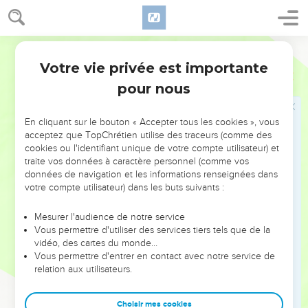
ceinture pendant qu’ils réparaient la muraille. Un homme
m’accompagnait, prêt à sonner de la trompette.
Français Courant
13
Je dis aux notables, aux magistrats et à tous ceux qui
Votre vie privée est importante
étaient présents : « Il y a encore beaucoup de travail à faire,
Néhémie
4
tout le long de la muraille. Or nous sommes répartis sur une
pour nous
grande distance et éloignés les uns des autres.
14
Où que vous soyez, si vous entendez une sonnerie de
En cliquant sur le bouton « Accepter tous les cookies », vous
acceptez que TopChrétien utilise des traceurs (comme des
trompette, rassemblez-vous auprès de moi. Et que notre
cookies ou l'identifiant unique de votre compte utilisateur) et
Dieu combatte avec nous ! »
traite vos données à caractère personnel (comme vos
15
données de navigation et les informations renseignées dans
Nous étions ainsi au travail de l’aube à la nuit, la moitié
votre compte utilisateur) dans les buts suivants :
d’entre nous tenant une lance à la main.
16
Durant cette période j’ordonnai à chaque responsable de
Mesurer l'audience de notre service
passer la nuit, avec son équipe de collaborateurs, à
Vous permettre d'utiliser des services tiers tels que de la
vidéo, des cartes du monde…
l’intérieur de Jérusalem, afin qu’ils puissent nous protéger
Vous permettre d'entrer en contact avec notre service de
durant la nuit et travailler le jour.
relation aux utilisateurs.
17
Moi-même, mes proches, mes collaborateurs et les
hommes de garde qui m’accompagnaient, nous ne retirions
Choisir mes cookies