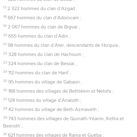
17
2 322 hommes du clan d’Azgad ;
18
667 hommes du clan d’Adonicam ;
19
2 067 hommes du clan de Bigvaï ;
20
655 hommes du clan d’Adin ;
21
98 hommes du clan d’Ater, descendants de Hizquia ;
22
328 hommes du clan de Hachoum ;
23
324 hommes du clan de Bessaï ;
24
112 hommes du clan de Harif ;
25
95 hommes du village de Gabaon ;
26
188 hommes des villages de Bethléem et Netofa ;
27
128 hommes du village d’Anatoth ;
28
42 hommes du village de Beth-Azmaveth ;
29
743 hommes des villages de Quiriath-Yéarim, Kefira et
Beéroth ;
30
621 hommes des villages de Rama et Guéba ;