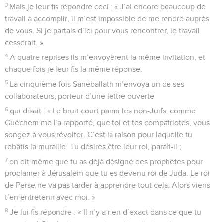
3
Mais je leur fis répondre ceci : « J’ai encore beaucoup de
travail à accomplir, il m’est impossible de me rendre auprès
de vous. Si je partais d’ici pour vous rencontrer, le travail
cesserait. »
4
A quatre reprises ils m’envoyèrent la même invitation, et
chaque fois je leur fis la même réponse.
5
La cinquième fois Saneballath m’envoya un de ses
collaborateurs, porteur d’une lettre ouverte
6
qui disait : « Le bruit court parmi les non-Juifs, comme
Guéchem me l’a rapporté, que toi et tes compatriotes, vous
songez à vous révolter. C’est la raison pour laquelle tu
rebâtis la muraille. Tu désires être leur roi, paraît-il ;
7
on dit même que tu as déjà désigné des prophètes pour
proclamer à Jérusalem que tu es devenu roi de Juda. Le roi
de Perse ne va pas tarder à apprendre tout cela. Alors viens
t’en entretenir avec moi. »
8
Je lui fis répondre : « Il n’y a rien d’exact dans ce que tu