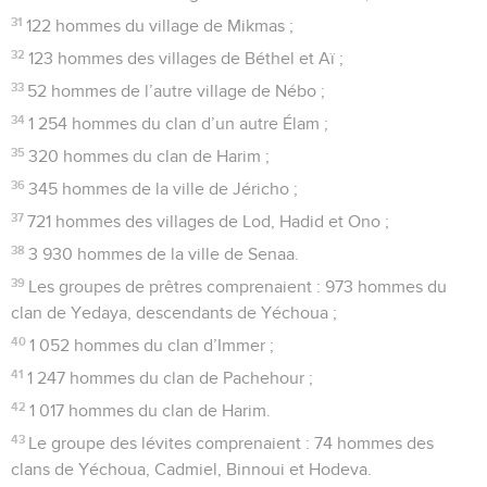
31
122 hommes du village de Mikmas ;
32
123 hommes des villages de Béthel et Aï ;
33
52 hommes de l’autre village de Nébo ;
34
1 254 hommes du clan d’un autre Élam ;
35
320 hommes du clan de Harim ;
36
345 hommes de la ville de Jéricho ;
37
721 hommes des villages de Lod, Hadid et Ono ;
38
3 930 hommes de la ville de Senaa.
39
Les groupes de prêtres comprenaient : 973 hommes du
clan de Yedaya, descendants de Yéchoua ;
40
1 052 hommes du clan d’Immer ;
41
1 247 hommes du clan de Pachehour ;
42
1 017 hommes du clan de Harim.
43
Le groupe des lévites comprenaient : 74 hommes des
clans de Yéchoua, Cadmiel, Binnoui et Hodeva.