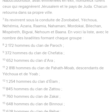
Nabucodonosor, avait emmenées en exil, nombreux furent
ceux qui regagnèrent Jérusalem et le pays de Juda. Chacun
retourna dans sa propre ville.
7
Ils revinrent sous la conduite de Zorobabel, Yéchoua,
Nehémia, Azaria, Raamia, Nahamani, Mordokaï, Bilechan,
Mispéreth, Bigvaï, Nehoum et Baana. En voici la liste, avec le
nombre des Israélites formant chaque groupe :
8
2 172 hommes du clan de Paroch ;
9
372 hommes du clan de Chefatia ;
10
652 hommes du clan d’Ara ;
11
2 818 hommes du clan de Pahath-Moab, descendants de
Yéchoua et de Yoab ;
12
1 254 hommes du clan d’Élam ;
13
845 hommes du clan de Zattou ;
14
760 hommes du clan de Zakaï ;
15
648 hommes du clan de Binnoui ;
16
628 hommes du clan de Bébaï ;