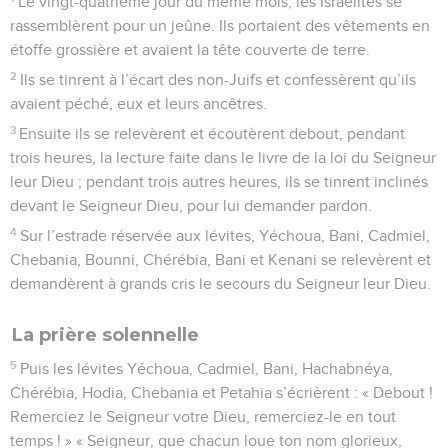
Le vingt-quatrième jour du même mois, les Israélites se
rassemblèrent pour un jeûne. Ils portaient des vêtements en
étoffe grossière et avaient la tête couverte de terre.
2
Ils se tinrent à l’écart des non-Juifs et confessèrent qu’ils
avaient péché, eux et leurs ancêtres.
3
Ensuite ils se relevèrent et écoutèrent debout, pendant
trois heures, la lecture faite dans le livre de la loi du Seigneur
leur Dieu ; pendant trois autres heures, ils se tinrent inclinés
devant le Seigneur Dieu, pour lui demander pardon.
4
Sur l’estrade réservée aux lévites, Yéchoua, Bani, Cadmiel,
Chebania, Bounni, Chérébia, Bani et Kenani se relevèrent et
demandèrent à grands cris le secours du Seigneur leur Dieu.
La prière solennelle
5
Puis les lévites Yéchoua, Cadmiel, Bani, Hachabnéya,
Chérébia, Hodia, Chebania et Petahia s’écrièrent : « Debout !
Remerciez le Seigneur votre Dieu, remerciez-le en tout
temps ! » « Seigneur, que chacun loue ton nom glorieux,