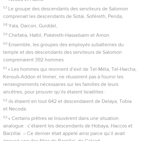
57
Le groupe des descendants des serviteurs de Salomon
comprenait les descendants de Sotaï, Soféreth, Perida,
58
Yala, Darcon, Guiddel,
59
Chefatia, Hattil, Pokéreth-Hassebaïm et Amon.
60
Ensemble, les groupes des employés subalternes du
temple et des descendants des serviteurs de Salomon
comprenaient 392 hommes.
61
« Les hommes qui revinrent d’exil de Tel-Méla, Tel-Harcha,
Keroub-Addon et Immer, ne réussirent pas à fournir les
renseignements nécessaires sur les familles de leurs
ancêtres, pour prouver qu’ils étaient Israélites :
62
ils étaient en tout 642 et descendaient de Delaya, Tobia
et Necoda.
63
« Certains prêtres se trouvèrent dans une situation
analogue : c’étaient les descendants de Hobaya, Haccos et
Barzillaï. – Ce dernier était appelé ainsi parce qu’il avait
épousé une des filles de Barzillaï, de Galaad. –