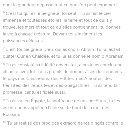
dont la grandeur dépasse tout ce que l’on peut exprimer !
6
C’est toi qui es le Seigneur, toi seul ! Tu as fait le ciel
immense et toutes les étoiles, la terre et tout ce qui s’y
trouve, les mers et tout ce qu’elles contiennent ; tu donnes
la vie à chaque créature. Devant toi s’inclinent les
puissances célestes.
7
C’est toi, Seigneur Dieu, qui as choisi Abram. Tu lui as fait
quitter Our en Chaldée, et tu lui as donné le nom d’Abraham.
8
Tu as constaté sa fidélité envers toi ; alors tu as conclu une
alliance avec lui : tu as promis de donner à ses descendants
le pays des Cananéens, des Hittites, des Amorites, des
Perizites, des Jébusites et des Guirgachites. Tu as tenu ta
promesse, car tu es fidèle aussi.
9
Tu as vu, en Égypte, la souffrance de nos ancêtres ; tu les
as entendus appeler à l’aide sur le bord de la mer des
Roseaux.
10
Tu as réalisé des prodiges extraordinaires dirigés contre le