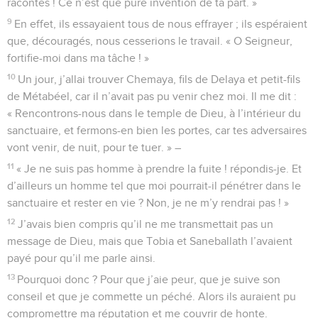
racontes ! Ce n’est que pure invention de ta part. »
9
En effet, ils essayaient tous de nous effrayer ; ils espéraient
que, découragés, nous cesserions le travail. « O Seigneur,
fortifie-moi dans ma tâche ! »
10
Un jour, j’allai trouver Chemaya, fils de Delaya et petit-fils
de Métabéel, car il n’avait pas pu venir chez moi. Il me dit :
« Rencontrons-nous dans le temple de Dieu, à l’intérieur du
sanctuaire, et fermons-en bien les portes, car tes adversaires
vont venir, de nuit, pour te tuer. » –
11
« Je ne suis pas homme à prendre la fuite ! répondis-je. Et
d’ailleurs un homme tel que moi pourrait-il pénétrer dans le
sanctuaire et rester en vie ? Non, je ne m’y rendrai pas ! »
12
J’avais bien compris qu’il ne me transmettait pas un
message de Dieu, mais que Tobia et Saneballath l’avaient
payé pour qu’il me parle ainsi.
13
Pourquoi donc ? Pour que j’aie peur, que je suive son
conseil et que je commette un péché. Alors ils auraient pu
compromettre ma réputation et me couvrir de honte.