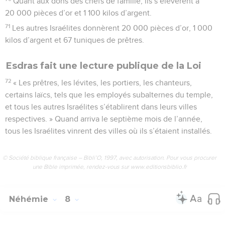
Quant aux dons des chefs de famille, ils s’élevèrent à
20 000 pièces d’or et 1 100 kilos d’argent.
71
Les autres Israélites donnèrent 20 000 pièces d’or, 1 000
kilos d’argent et 67 tuniques de prêtres.
Esdras fait une lecture publique de la Loi
72
« Les prêtres, les lévites, les portiers, les chanteurs,
certains laïcs, tels que les employés subalternes du temple,
et tous les autres Israélites s’établirent dans leurs villes
respectives. » Quand arriva le septième mois de l’année,
tous les Israélites vinrent des villes où ils s’étaient installés.
© Société biblique française – Bibli’O, 1997, avec autorisation. Pour vous procurer
une Bible imprimée, rendez-vous sur www.editionsbiblio.fr
Néhémie
8