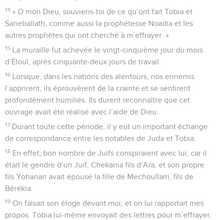
14
« O mon Dieu, souviens-toi de ce qu’ont fait Tobia et
Saneballath, comme aussi la prophétesse Noadia et les
autres prophètes qui ont cherché à m’effrayer. »
15
La muraille fut achevée le vingt-cinquième jour du mois
d’Éloul, après cinquante-deux jours de travail.
16
Lorsque, dans les nations des alentours, nos ennemis
l’apprirent, ils éprouvèrent de la crainte et se sentirent
profondément humiliés. Ils durent reconnaître que cet
ouvrage avait été réalisé avec l’aide de Dieu.
17
Durant toute cette période, il y eut un important échange
de correspondance entre les notables de Juda et Tobia.
18
En effet, bon nombre de Juifs conspiraient avec lui, car il
était le gendre d’un Juif, Chekania fils d’Ara, et son propre
fils Yohanan avait épousé la fille de Mechoullam, fils de
Bérékia.
19
On faisait son éloge devant moi, et on lui rapportait mes
propos. Tobia lui-même envoyait des lettres pour m’effrayer.