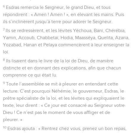
6
Esdras remercia le Seigneur, le grand Dieu, et tous
répondirent : « Amen ! Amen ! », en élevant les mains. Puis
ils s’inclinèrent jusqu’à terre pour adorer le Seigneur.
7
Ils se redressèrent, et les lévites Yéchoua, Bani, Chérébia,
Yamin, Accoub, Chabbetaï, Hodia, Maasséya, Quelita, Azaria,
Yozabad, Hanan et Pelaya commencèrent à leur enseigner la
loi.
8
Ils lisaient dans le livre de la loi de Dieu, de manière
distincte et en donnant des explications, afin que chacun
comprenne ce qui était lu.
9
Toute l’assemblée se mit à pleurer en entendant cette
lecture. C’est pourquoi Néhémie, le gouverneur, Esdras, le
prêtre spécialiste de la loi, et les lévites qui expliquaient le
texte, leur dirent : « Ce jour est consacré au Seigneur votre
Dieu ! Ce n’est pas le moment de vous affliger et de
pleurer. »
10
Esdras ajouta : « Rentrez chez vous, prenez un bon repas,