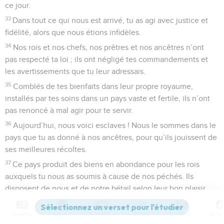
ce jour.
33
Dans tout ce qui nous est arrivé, tu as agi avec justice et
fidélité, alors que nous étions infidèles.
34
Nos rois et nos chefs, nos prêtres et nos ancêtres n’ont
pas respecté ta loi ; ils ont négligé tes commandements et
les avertissements que tu leur adressais.
35
Comblés de tes bienfaits dans leur propre royaume,
installés par tes soins dans un pays vaste et fertile, ils n’ont
pas renoncé à mal agir pour te servir.
36
Aujourd’hui, nous voici esclaves ! Nous le sommes dans le
pays que tu as donné à nos ancêtres, pour qu’ils jouissent de
ses meilleures récoltes.
37
Ce pays produit des biens en abondance pour les rois
auxquels tu nous as soumis à cause de nos péchés. Ils
disposent de nous et de notre bétail selon leur bon plaisir.
Nous sommes dans une profonde détresse ! »
Contenus
Versions
Commentaires
Strong
Dictionnaire