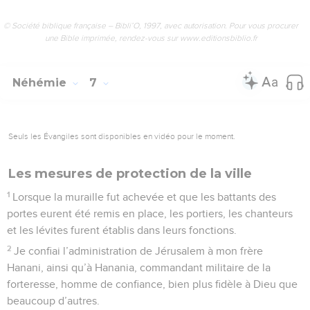
© Société biblique française – Bibli’O, 1997, avec autorisation. Pour vous procurer
une Bible imprimée, rendez-vous sur www.editionsbiblio.fr
Néhémie
7
Seuls les Évangiles sont disponibles en vidéo pour le moment.
Les mesures de protection de la ville
1
Lorsque la muraille fut achevée et que les battants des
portes eurent été remis en place, les portiers, les chanteurs
et les lévites furent établis dans leurs fonctions.
2
Je confiai l’administration de Jérusalem à mon frère
Hanani, ainsi qu’à Hanania, commandant militaire de la
forteresse, homme de confiance, bien plus fidèle à Dieu que
beaucoup d’autres.