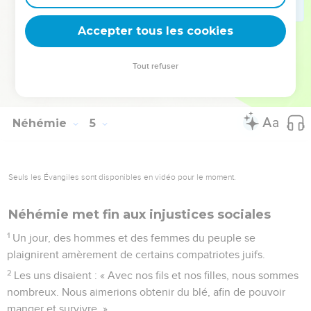
jamais nos vêtements, si ce n’est pour nous baigner.
Accepter tous les cookies
© Société biblique française – Bibli’O, 1997, avec autorisation. Pour vous procurer
Tout refuser
une Bible imprimée, rendez-vous sur www.editionsbiblio.fr
Néhémie
5
Seuls les Évangiles sont disponibles en vidéo pour le moment.
Néhémie met fin aux injustices sociales
1
Un jour, des hommes et des femmes du peuple se
plaignirent amèrement de certains compatriotes juifs.
2
Les uns disaient : « Avec nos fils et nos filles, nous sommes
nombreux. Nous aimerions obtenir du blé, afin de pouvoir
manger et survivre. »