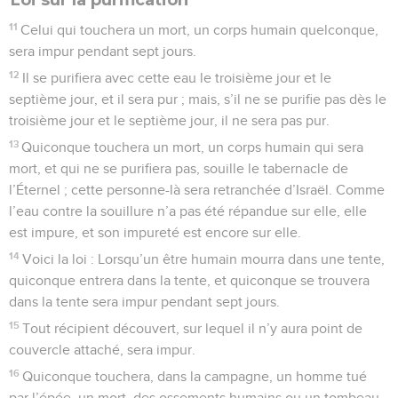
11
Celui qui touchera un mort, un corps humain quelconque,
sera impur pendant sept jours.
12
Il se purifiera avec cette eau le troisième jour et le
septième jour, et il sera pur ; mais, s’il ne se purifie pas dès le
troisième jour et le septième jour, il ne sera pas pur.
13
Quiconque touchera un mort, un corps humain qui sera
mort, et qui ne se purifiera pas, souille le tabernacle de
l’Éternel ; cette personne-là sera retranchée d’Israël. Comme
l’eau contre la souillure n’a pas été répandue sur elle, elle
est impure, et son impureté est encore sur elle.
14
Voici la loi : Lorsqu’un être humain mourra dans une tente,
quiconque entrera dans la tente, et quiconque se trouvera
dans la tente sera impur pendant sept jours.
15
Tout récipient découvert, sur lequel il n’y aura point de
couvercle attaché, sera impur.
16
Quiconque touchera, dans la campagne, un homme tué
par l’épée, un mort, des ossements humains ou un tombeau,