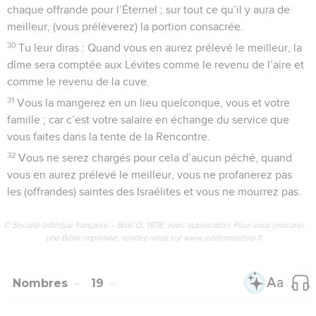
chaque offrande pour l’Éternel ; sur tout ce qu’il y aura de
meilleur, (vous prélèverez) la portion consacrée.
30
Tu leur diras : Quand vous en aurez prélevé le meilleur, la
dîme sera comptée aux Lévites comme le revenu de l’aire et
comme le revenu de la cuve.
31
Vous la mangerez en un lieu quelconque, vous et votre
famille ; car c’est votre salaire en échange du service que
vous faites dans la tente de la Rencontre.
32
Vous ne serez chargés pour cela d’aucun péché, quand
vous en aurez prélevé le meilleur, vous ne profanerez pas
les (offrandes) saintes des Israélites et vous ne mourrez pas.
© Société biblique française – Bibli’O, 1978, avec autorisation. Pour vous procurer
une Bible imprimée, rendez-vous sur www.editionsbiblio.fr
Nombres
19