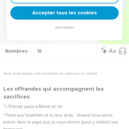
habitaient cette montagne ; ils les battirent et les taillèrent
Accepter tous les cookies
en pièces jusqu’à Horma.
© Société biblique française – Bibli’O, 1978, avec autorisation. Pour vous procurer
Tout refuser
une Bible imprimée, rendez-vous sur www.editionsbiblio.fr
Nombres
15
Seuls les Évangiles sont disponibles en vidéo pour le moment.
Les offrandes qui accompagnent les
sacrifices
1
L’Éternel parla à Moïse et dit :
2
Parle aux Israélites et tu leur diras : Quand vous serez
entrés dans le pays que je vous donne (pour y établir) vos
demeures,