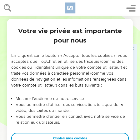
Le peuple désobéit de nouveau
39
Moïse rapporta ces paroles à tous les Israélites, et le
Segond 1978 (Colombe)
peuple mena grand deuil.
Votre vie privée est importante
Nombres
14
40
Ils se levèrent de bon matin et montèrent au sommet de la
pour nous
montagne, en disant : Nous voici ! nous monterons à
l’endroit dont a parlé l’Éternel, car nous avons péché.
En cliquant sur le bouton « Accepter tous les cookies », vous
41
Moïse dit : Pourquoi transgressez-vous l’ordre de
acceptez que TopChrétien utilise des traceurs (comme des
l’Éternel ? Cela ne réussira pas.
cookies ou l'identifiant unique de votre compte utilisateur) et
traite vos données à caractère personnel (comme vos
42
Ne montez pas ! car l’Éternel n’est point au milieu de
données de navigation et les informations renseignées dans
vous. Ne vous faites pas battre par vos ennemis.
votre compte utilisateur) dans les buts suivants :
43
Car les Amalécites et les Cananéens sont là devant vous,
et vous allez tomber par l’épée. Parce que vous vous êtes
Mesurer l'audience de notre service
Vous permettre d'utiliser des services tiers tels que de la
détournés de l’Éternel, l’Éternel ne sera pas avec vous.
vidéo, des cartes du monde…
44
Ils s’obstinèrent à monter au sommet de la montagne ;
Vous permettre d'entrer en contact avec notre service de
relation aux utilisateurs.
mais l’arche de l’alliance de l’Éternel et Moïse ne bougèrent
pas du milieu du camp.
Choisir mes cookies
45
Alors descendirent les Amalécites et les Cananéens qui