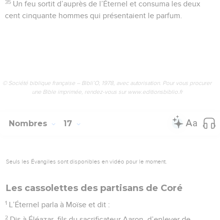
35
Un feu sortit d’auprès de l’Éternel et consuma les deux
cent cinquante hommes qui présentaient le parfum.
© Société biblique française – Bibli’O, 1978, avec autorisation. Pour vous procurer
une Bible imprimée, rendez-vous sur www.editionsbiblio.fr
Nombres
17
Seuls les Évangiles sont disponibles en vidéo pour le moment.
Les cassolettes des partisans de Coré
1
L’Éternel parla à Moïse et dit :
2
Dis à Éléazar, fils du sacrificateur Aaron, d’enlever de