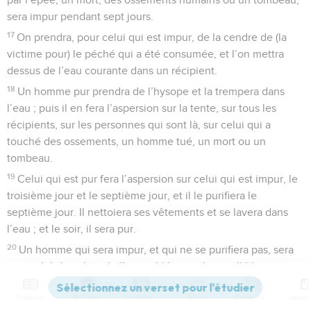
sera impur pendant sept jours.
17
On prendra, pour celui qui est impur, de la cendre de (la
victime pour) le péché qui a été consumée, et l’on mettra
dessus de l’eau courante dans un récipient.
18
Un homme pur prendra de l’hysope et la trempera dans
l’eau ; puis il en fera l’aspersion sur la tente, sur tous les
récipients, sur les personnes qui sont là, sur celui qui a
touché des ossements, un homme tué, un mort ou un
tombeau.
19
Celui qui est pur fera l’aspersion sur celui qui est impur, le
troisième jour et le septième jour, et il le purifiera le
septième jour. Il nettoiera ses vêtements et se lavera dans
l’eau ; et le soir, il sera pur.
20
Un homme qui sera impur, et qui ne se purifiera pas, sera
retranché du milieu de l’assemblée, car il a souillé le
sanctuaire de l’Éternel ; comme l’eau contre la souillure n’a
Contenus
Versions
Commentaires
Strong
Dictionnaire
pas été répandue sur lui, il est impur.