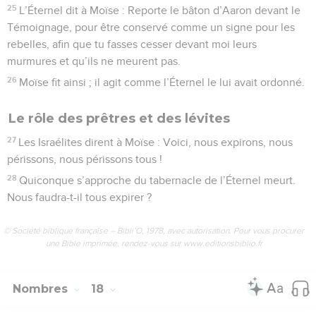
25
L’Éternel dit à Moïse : Reporte le bâton d’Aaron devant le
Témoignage, pour être conservé comme un signe pour les
rebelles, afin que tu fasses cesser devant moi leurs
murmures et qu’ils ne meurent pas.
26
Moïse fit ainsi ; il agit comme l’Éternel le lui avait ordonné.
Le rôle des prêtres et des lévites
27
Les Israélites dirent à Moïse : Voici, nous expirons, nous
périssons, nous périssons tous !
28
Quiconque s’approche du tabernacle de l’Éternel meurt.
Nous faudra-t-il tous expirer ?
© Société biblique française – Bibli’O, 1978, avec autorisation. Pour vous procurer
une Bible imprimée, rendez-vous sur www.editionsbiblio.fr
Nombres
18