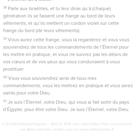
38
Parle aux Israélites, et tu leur diras qu’à (chaque)
génération ils se fassent une frange au bord de leurs
vêtements, et qu’ils mettent un cordon violet sur cette
frange du bord (de leurs vêtements).
39
Vous aurez cette frange, vous la regarderez et vous vous
souviendrez de tous les commandements de l’Éternel pour
les mettre en pratique, et vous ne suivrez pas les désirs de
vos cœurs et de vos yeux qui vous conduiraient à vous
prostituer.
40
Vous vous souviendrez ainsi de tous mes
commandements, vous les mettrez en pratique et vous serez
saints pour votre Dieu.
41
Je suis l’Éternel, votre Dieu, qui vous ai fait sortir du pays
d’Égypte, pour être votre Dieu. Je suis l’Éternel, votre Dieu.
© Société biblique française – Bibli’O, 1978, avec autorisation. Pour vous procurer
une Bible imprimée, rendez-vous sur www.editionsbiblio.fr