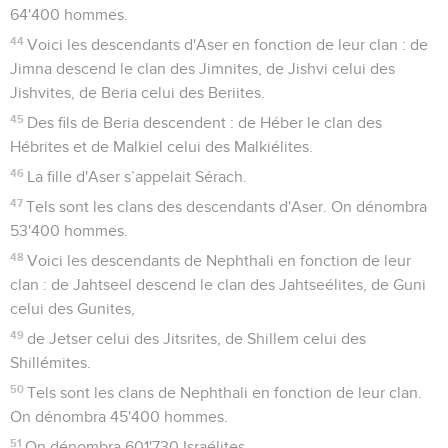
64'400 hommes.
44
Voici les descendants d'Aser en fonction de leur clan : de
Jimna descend le clan des Jimnites, de Jishvi celui des
Jishvites, de Beria celui des Beriites.
45
Des fils de Beria descendent : de Héber le clan des
Hébrites et de Malkiel celui des Malkiélites.
46
La fille d'Aser s’appelait Sérach.
47
Tels sont les clans des descendants d'Aser. On dénombra
53'400 hommes.
48
Voici les descendants de Nephthali en fonction de leur
clan : de Jahtseel descend le clan des Jahtseélites, de Guni
celui des Gunites,
49
de Jetser celui des Jitsrites, de Shillem celui des
Shillémites.
50
Tels sont les clans de Nephthali en fonction de leur clan.
On dénombra 45'400 hommes.
51
On dénombra 601'730 Israélites.