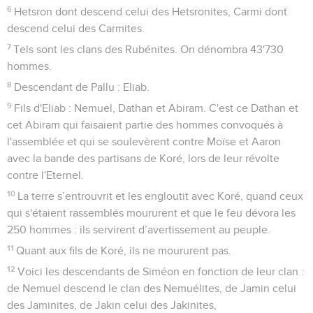
6
Hetsron dont descend celui des Hetsronites, Carmi dont
descend celui des Carmites.
7
Tels sont les clans des Rubénites. On dénombra 43'730
hommes.
8
Descendant de Pallu : Eliab.
9
Fils d'Eliab : Nemuel, Dathan et Abiram. C'est ce Dathan et
cet Abiram qui faisaient partie des hommes convoqués à
l'assemblée et qui se soulevèrent contre Moïse et Aaron
avec la bande des partisans de Koré, lors de leur révolte
contre l'Eternel.
10
La terre s’entrouvrit et les engloutit avec Koré, quand ceux
qui s'étaient rassemblés moururent et que le feu dévora les
250 hommes : ils servirent d’avertissement au peuple.
11
Quant aux fils de Koré, ils ne moururent pas.
12
Voici les descendants de Siméon en fonction de leur clan :
de Nemuel descend le clan des Nemuélites, de Jamin celui
des Jaminites, de Jakin celui des Jakinites,