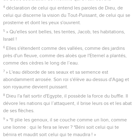
4
déclaration de celui qui entend les paroles de Dieu, de
celui qui discerne la vision du Tout-Puissant, de celui qui se
prosterne et dont les yeux s'ouvrent.
5
» Qu'elles sont belles, tes tentes, Jacob, tes habitations,
Israël !
6
Elles s'étendent comme des vallées, comme des jardins
près d'un fleuve, comme des aloès que l'Eternel a plantés,
comme des cèdres le long de l’eau.
7
» L'eau déborde de ses seaux et sa semence est
abondamment arrosée. Son roi s'élève au-dessus d'Agag et
son royaume devient puissant.
8
Dieu l'a fait sortir d'Egypte, il possède la force du buffle. Il
dévore les nations qui l’attaquent, il brise leurs os et les abat
de ses flèches.
9
» *Il plie les genoux, il se couche comme un lion, comme
une lionne : qui le fera se lever ? *Béni soit celui qui te
bénira et maudit soit celui qui te maudira ! »