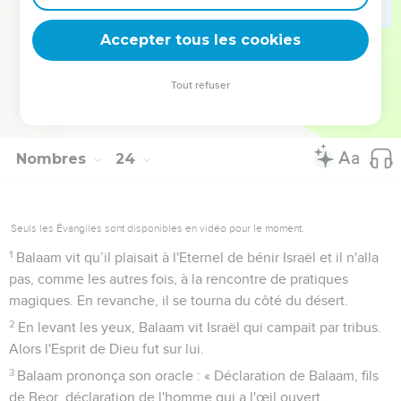
Balak conduisit Balaam sur le sommet du Peor, d’où l’on
domine le désert.
Accepter tous les cookies
29
Balaam dit à Balak : « Construis-moi ici 7 autels et prépare-
moi ici 7 taureaux et 7 béliers. »
Tout refuser
30
Balak fit ce que Balaam avait dit et offrit un taureau et un
bélier sur chaque autel.
Nombres
24
Seuls les Évangiles sont disponibles en vidéo pour le moment.
1
Balaam vit qu’il plaisait à l'Eternel de bénir Israël et il n'alla
pas, comme les autres fois, à la rencontre de pratiques
magiques. En revanche, il se tourna du côté du désert.
2
En levant les yeux, Balaam vit Israël qui campait par tribus.
Alors l'Esprit de Dieu fut sur lui.
3
Balaam prononça son oracle : « Déclaration de Balaam, fils
de Beor, déclaration de l'homme qui a l'œil ouvert,