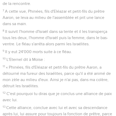
de la rencontre.
7
A cette vue, Phinées, fils d'Eléazar et petit-fils du prêtre
Aaron, se leva au milieu de l'assemblée et prit une lance
dans sa main.
8
Il suivit l'homme d'Israël dans sa tente et il les transperça
tous les deux, l'homme d'Israël puis la femme, dans le bas-
ventre. Le fléau s'arrêta alors parmi les Israélites.
9
Il y eut 24'000 morts suite à ce fléau.
10
L'Eternel dit à Moïse :
11
« Phinées, fils d'Eléazar et petit-fils du prêtre Aaron, a
détourné ma fureur des Israélites, parce qu'il a été animé de
mon zèle au milieu d'eux. Ainsi je n'ai pas, dans ma colère,
détruit les Israélites.
12
C'est pourquoi tu diras que je conclus une alliance de paix
avec lui.
13
Cette alliance, conclue avec lui et avec sa descendance
après lui, lui assure pour toujours la fonction de prêtre, parce