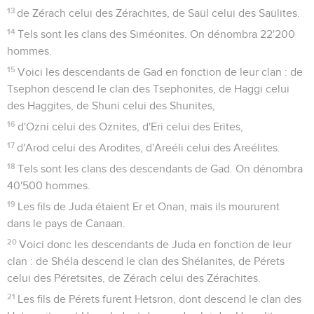
13
de Zérach celui des Zérachites, de Saül celui des Saülites.
14
Tels sont les clans des Siméonites. On dénombra 22'200
hommes.
15
Voici les descendants de Gad en fonction de leur clan : de
Tsephon descend le clan des Tsephonites, de Haggi celui
des Haggites, de Shuni celui des Shunites,
16
d'Ozni celui des Oznites, d'Eri celui des Erites,
17
d'Arod celui des Arodites, d'Areéli celui des Areélites.
18
Tels sont les clans des descendants de Gad. On dénombra
40'500 hommes.
19
Les fils de Juda étaient Er et Onan, mais ils moururent
dans le pays de Canaan.
20
Voici donc les descendants de Juda en fonction de leur
clan : de Shéla descend le clan des Shélanites, de Pérets
celui des Péretsites, de Zérach celui des Zérachites.
21
Les fils de Pérets furent Hetsron, dont descend le clan des