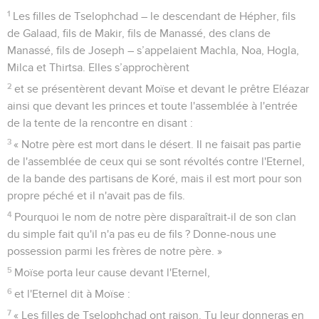
1
Les filles de Tselophchad – le descendant de Hépher, fils
de Galaad, fils de Makir, fils de Manassé, des clans de
Manassé, fils de Joseph – s’appelaient Machla, Noa, Hogla,
Milca et Thirtsa. Elles s’approchèrent
2
et se présentèrent devant Moïse et devant le prêtre Eléazar
ainsi que devant les princes et toute l'assemblée à l'entrée
de la tente de la rencontre en disant :
3
« Notre père est mort dans le désert. Il ne faisait pas partie
de l'assemblée de ceux qui se sont révoltés contre l'Eternel,
de la bande des partisans de Koré, mais il est mort pour son
propre péché et il n'avait pas de fils.
4
Pourquoi le nom de notre père disparaîtrait-il de son clan
du simple fait qu'il n'a pas eu de fils ? Donne-nous une
possession parmi les frères de notre père. »
5
Moïse porta leur cause devant l'Eternel,
6
et l'Eternel dit à Moïse :
7
« Les filles de Tselophchad ont raison. Tu leur donneras en