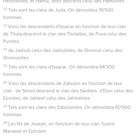
Hetsronites, et Hamul, dont descend celui des Hamulites.
22
Tels sont les clans de Juda. On dénombra 76'500
hommes.
23
Voici les descendants d'Issacar en fonction de leur clan :
de Thola descend le clan des Tholaïtes, de Puva celui des
Puvites,
24
de Jashub celui des Jashubites, de Shimron celui des
Shimronites.
25
Tels sont les clans d'Issacar. On dénombra 64'300
hommes.
26
Voici les descendants de Zabulon en fonction de leur
clan : de Séred descend le clan des Sardites, d'Elon celui des
Elonites, de Jahleel celui des Jahleélites.
27
Tels sont les clans des Zabulonites. On dénombra 60'500
hommes.
28
Les fils de Joseph, en fonction de leur clan, furent
Manassé et Ephraïm.