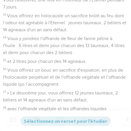
7 jours.
13
Vous offrirez en holocauste un sacrifice brûlé au feu dont
l’odeur est agréable à l'Eternel : jeunes taureaux, 2 béliers et
14 agneaux d'un an sans défaut.
14
Vous y joindrez l'offrande de fleur de farine pétrie à
l'huile : 6 litres et demi pour chacun des 13 taureaux, 4 litres
et demi pour chacun des 2 béliers
15
et 2 litres pour chacun des 14 agneaux.
16
Vous offrirez un bouc en sacrifice d'expiation, en plus de
l'holocauste perpétuel et de l'offrande végétale et l’offrande
liquide qui l’accompagnent.
17
» Le deuxième jour, vous offrirez 12 jeunes taureaux, 2
béliers et 14 agneaux d'un an sans défaut,
18
avec l'offrande végétale et les offrandes liquides
prescrites pour les taureaux, les béliers et les agneaux en
fonction de leur nombre, d'après les règles établies.
Contenus
Versions
Commentaires
Strong
Dictionnaire
19