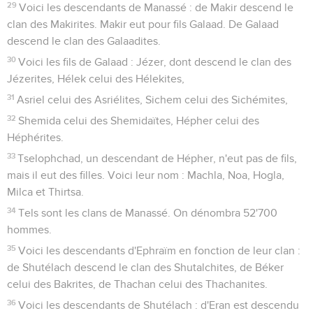
29
Voici les descendants de Manassé : de Makir descend le
clan des Makirites. Makir eut pour fils Galaad. De Galaad
descend le clan des Galaadites.
30
Voici les fils de Galaad : Jézer, dont descend le clan des
Jézerites, Hélek celui des Hélekites,
31
Asriel celui des Asriélites, Sichem celui des Sichémites,
32
Shemida celui des Shemidaïtes, Hépher celui des
Héphérites.
33
Tselophchad, un descendant de Hépher, n'eut pas de fils,
mais il eut des filles. Voici leur nom : Machla, Noa, Hogla,
Milca et Thirtsa.
34
Tels sont les clans de Manassé. On dénombra 52'700
hommes.
35
Voici les descendants d'Ephraïm en fonction de leur clan :
de Shutélach descend le clan des Shutalchites, de Béker
celui des Bakrites, de Thachan celui des Thachanites.
36
Voici les descendants de Shutélach : d'Eran est descendu