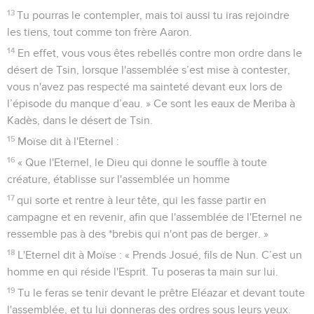
13
Tu pourras le contempler, mais toi aussi tu iras rejoindre
les tiens, tout comme ton frère Aaron.
14
En effet, vous vous êtes rebellés contre mon ordre dans le
désert de Tsin, lorsque l'assemblée s’est mise à contester,
vous n'avez pas respecté ma sainteté devant eux lors de
l’épisode du manque d’eau. » Ce sont les eaux de Meriba à
Kadès, dans le désert de Tsin.
15
Moïse dit à l'Eternel :
16
« Que l'Eternel, le Dieu qui donne le souffle à toute
créature, établisse sur l'assemblée un homme
17
qui sorte et rentre à leur tête, qui les fasse partir en
campagne et en revenir, afin que l'assemblée de l'Eternel ne
ressemble pas à des *brebis qui n'ont pas de berger. »
18
L'Eternel dit à Moïse : « Prends Josué, fils de Nun. C’est un
homme en qui réside l'Esprit. Tu poseras ta main sur lui.
19
Tu le feras se tenir devant le prêtre Eléazar et devant toute
l'assemblée, et tu lui donneras des ordres sous leurs yeux.