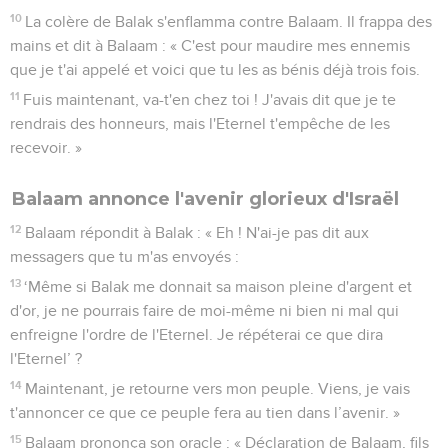
10
La colère de Balak s'enflamma contre Balaam. Il frappa des
mains et dit à Balaam : « C'est pour maudire mes ennemis
que je t'ai appelé et voici que tu les as bénis déjà trois fois.
11
Fuis maintenant, va-t'en chez toi ! J'avais dit que je te
rendrais des honneurs, mais l'Eternel t'empêche de les
recevoir. »
Balaam annonce l'avenir glorieux d'Israël
12
Balaam répondit à Balak : « Eh ! N'ai-je pas dit aux
messagers que tu m'as envoyés :
13
‘Même si Balak me donnait sa maison pleine d'argent et
d'or, je ne pourrais faire de moi-même ni bien ni mal qui
enfreigne l'ordre de l'Eternel. Je répéterai ce que dira
l'Eternel’ ?
14
Maintenant, je retourne vers mon peuple. Viens, je vais
t'annoncer ce que ce peuple fera au tien dans l’avenir. »
15
Balaam prononça son oracle : « Déclaration de Balaam, fils