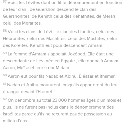
57
Voici les Lévites dont on fit le dénombrement en fonction
de leur clan : de Guershon descend le clan des
Guershonites, de Kehath celui des Kehathites, de Merari
celui des Merarites.
58
Voici les clans de Lévi : le clan des Libnites, celui des
Hébronites, celui des Machlites, celui des Mushites, celui
des Koréites. Kehath eut pour descendant Amram.
59
La femme d'Amram s’appelait Jokébed. Elle était une
descendante de Lévi née en Egypte ; elle donna à Amram
Aaron, Moïse et leur sœur Miriam.
60
Aaron eut pour fils Nadab et Abihu, Eléazar et Ithamar.
61
Nadab et Abihu moururent lorsqu'ils apportèrent du feu
étranger devant l'Eternel.
62
On dénombra au total 23'000 hommes âgés d'un mois et
plus. Ils ne furent pas inclus dans le dénombrement des
Israélites parce qu'ils ne reçurent pas de possession au
milieu d’eux.