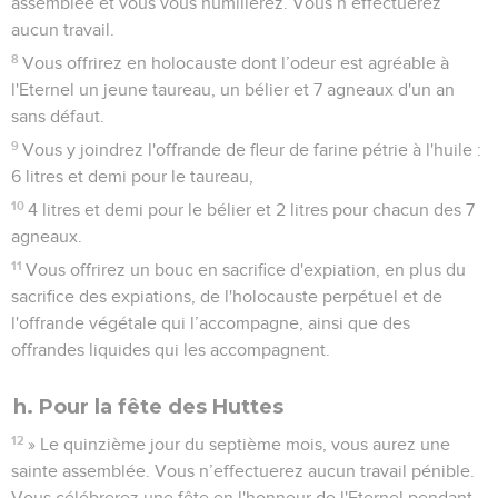
assemblée et vous vous humilierez. Vous n’effectuerez
aucun travail.
8
Vous offrirez en holocauste dont l’odeur est agréable à
l'Eternel un jeune taureau, un bélier et 7 agneaux d'un an
sans défaut.
9
Vous y joindrez l'offrande de fleur de farine pétrie à l'huile :
6 litres et demi pour le taureau,
10
4 litres et demi pour le bélier et 2 litres pour chacun des 7
agneaux.
11
Vous offrirez un bouc en sacrifice d'expiation, en plus du
sacrifice des expiations, de l'holocauste perpétuel et de
l'offrande végétale qui l’accompagne, ainsi que des
offrandes liquides qui les accompagnent.
h. Pour la fête des Huttes
12
» Le quinzième jour du septième mois, vous aurez une
sainte assemblée. Vous n’effectuerez aucun travail pénible.
Vous célébrerez une fête en l'honneur de l'Eternel pendant