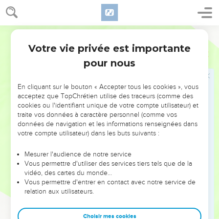
22
Dieu les a fait sortir d'Egypte, il possède la force du buffle.
23
» La magie ne peut rien contre Jacob, ni la divination
Segond 21
contre Israël. Au moment fixé, on dit à Jacob et à Israël ce
Votre vie privée est importante
Nombres
23
que Dieu a fait.
pour nous
24
C'est un peuple qui se lève comme une lionne et qui se
dresse comme un lion. Il ne se couche pas tant qu'il n’a pas
En cliquant sur le bouton « Accepter tous les cookies », vous
dévoré sa proie et bu le sang de ses victimes. »
acceptez que TopChrétien utilise des traceurs (comme des
25
Balak dit à Balaam : « Si tu ne le maudis pas, au moins ne
cookies ou l'identifiant unique de votre compte utilisateur) et
le bénis pas ! »
traite vos données à caractère personnel (comme vos
données de navigation et les informations renseignées dans
26
Balaam répondit à Balak : « Ne t'ai-je pas dit que je ferais
votre compte utilisateur) dans les buts suivants :
tout ce que l'Eternel dirait ? »
Mesurer l'audience de notre service
Vous permettre d'utiliser des services tiers tels que de la
Troisième bénédiction de Balaam
vidéo, des cartes du monde…
27
Vous permettre d'entrer en contact avec notre service de
Balak dit à Balaam : « Viens donc, je vais te conduire à un
relation aux utilisateurs.
autre endroit. Peut-être Dieu trouvera-t-il bon que de là tu
maudisses ce peuple pour moi. »
Choisir mes cookies
28