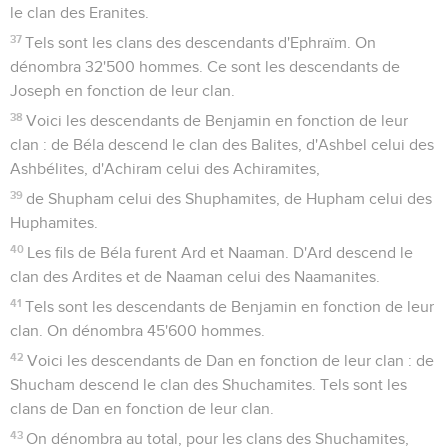
le clan des Eranites.
37
Tels sont les clans des descendants d'Ephraïm. On
dénombra 32'500 hommes. Ce sont les descendants de
Joseph en fonction de leur clan.
38
Voici les descendants de Benjamin en fonction de leur
clan : de Béla descend le clan des Balites, d'Ashbel celui des
Ashbélites, d'Achiram celui des Achiramites,
39
de Shupham celui des Shuphamites, de Hupham celui des
Huphamites.
40
Les fils de Béla furent Ard et Naaman. D'Ard descend le
clan des Ardites et de Naaman celui des Naamanites.
41
Tels sont les descendants de Benjamin en fonction de leur
clan. On dénombra 45'600 hommes.
42
Voici les descendants de Dan en fonction de leur clan : de
Shucham descend le clan des Shuchamites. Tels sont les
clans de Dan en fonction de leur clan.
43
On dénombra au total, pour les clans des Shuchamites,