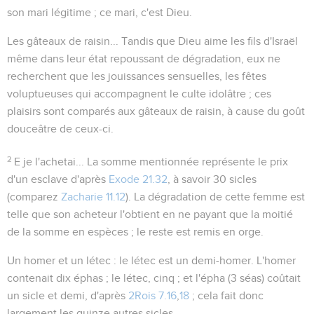
son mari légitime ; ce mari, c'est Dieu.
Les gâteaux de raisin...
Tandis que Dieu aime les fils d'Israël
même dans leur état repoussant de dégradation, eux ne
recherchent que les jouissances sensuelles, les fêtes
voluptueuses qui accompagnent le culte idolâtre ; ces
plaisirs sont comparés aux gâteaux de raisin, à cause du goût
douceâtre de ceux-ci.
2
E je l'achetai...
La somme mentionnée représente le prix
d'un esclave d'après
Exode 21.32
, à savoir 30 sicles
(comparez
Zacharie 11.12
). La dégradation de cette femme est
telle que son acheteur l'obtient en ne payant que la moitié
de la somme en espèces ; le reste est remis en
orge
.
Un homer et un létec
: le létec est un demi-homer. L'homer
contenait dix éphas ; le létec, cinq ; et l'épha (3 séas) coûtait
un sicle et demi, d'après
2Rois 7.16
,
18
; cela fait donc
largement les quinze autres sicles.