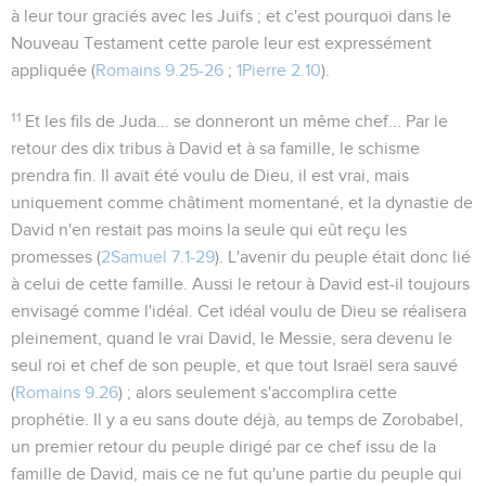
à leur tour graciés avec les Juifs ; et c'est pourquoi dans le
Nouveau Testament cette parole leur est expressément
appliquée (
Romains 9.25-26
;
1Pierre 2.10
).
11
Et les fils de Juda... se donneront un même chef...
Par le
retour des dix tribus à David et à sa famille, le schisme
prendra fin. Il avait été voulu de Dieu, il est vrai, mais
uniquement comme châtiment momentané, et la dynastie de
David n'en restait pas moins la seule qui eût reçu les
promesses (
2Samuel 7.1-29
). L'avenir du peuple était donc lié
à celui de cette famille. Aussi le retour à David est-il toujours
envisagé comme l'idéal. Cet idéal voulu de Dieu se réalisera
pleinement, quand le vrai David, le Messie, sera devenu le
seul roi et chef de son peuple, et que tout Israël sera sauvé
(
Romains 9.26
) ; alors seulement s'accomplira cette
prophétie. Il y a eu sans doute déjà, au temps de Zorobabel,
un premier retour du peuple dirigé par ce chef issu de la
famille de David, mais ce ne fut qu'une partie du peuple qui