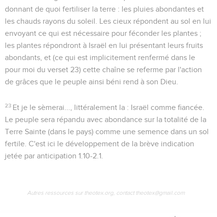
donnant de quoi fertiliser la terre : les pluies abondantes et
les chauds rayons du soleil. Les cieux répondent au sol en lui
envoyant ce qui est nécessaire pour féconder les plantes ;
les plantes répondront à Israël en lui présentant leurs fruits
abondants, et (ce qui est implicitement renfermé dans le
pour moi
du verset 23) cette chaîne se referme par l'action
de grâces que le peuple ainsi béni rend à son Dieu.
23
Et je le sèmerai...
, littéralement
la
: Israël comme fiancée.
Le peuple sera répandu avec abondance sur la totalité de la
Terre Sainte (
dans le pays
) comme une semence dans un sol
fertile. C'est ici le développement de la brève indication
jetée par anticipation
1.10-2.1
.
Autres ressources sur theotex.org, contact theotex@gmail.com