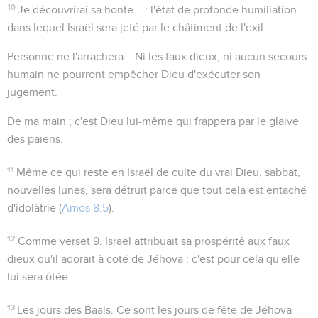
10
Je découvrirai sa honte...
: l'état de profonde humiliation
dans lequel Israël sera jeté par le châtiment de l'exil.
Personne ne l'arrachera...
Ni les faux dieux, ni aucun secours
humain ne pourront empêcher Dieu d'exécuter son
jugement.
De ma main
; c'est Dieu lui-même qui frappera par le glaive
des païens.
11
Même ce qui reste en Israël de culte du vrai Dieu, sabbat,
nouvelles lunes, sera détruit parce que tout cela est entaché
d'idolâtrie (
Amos 8.5
).
12
Comme verset 9. Israël attribuait sa prospéritê aux faux
dieux qu'il adorait à coté de Jéhova ; c'est pour cela qu'elle
lui sera ôtée.
13
Les jours des Baals
. Ce sont les jours de fête de Jéhova