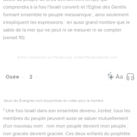
comprendra à la fois l'Israël converti et l'Eglise des Gentils
formant ensemble le peuple messianique ; ainsi seulement
s'expliquent les expressions :
en aussi grand nombre que le
sable de la mer qui ne peut ni se mesurer ni se compter
(verset 10).
Autres ressources sur theotex.org, contact theotex@gmail.com
Osée
2
Seuls les Évangiles sont disponibles en vidéo pour le moment.
1
Une fois Israël dans son ensemble devenu Jizréel, tous les
membres du peuple peuvent aussi se saluer mutuellement
d'un nouveau nom :
non mon peuple
devient
mon peuple
;
non graciée
devient
graciée
. Ces deux enfants du prophète