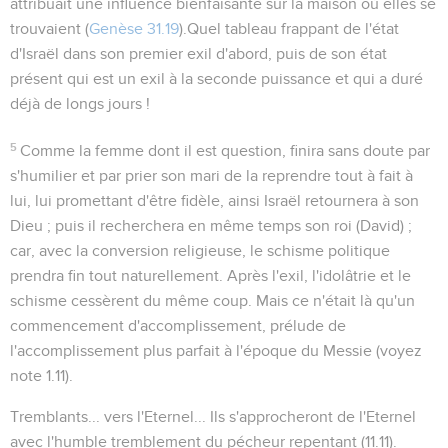
attribuait une influence bienfaisante sur la maison où elles se
trouvaient (
Genèse 31.19
).Quel tableau frappant de l'état
d'Israël dans son premier exil d'abord, puis de son état
présent qui est un exil à la seconde puissance et qui a duré
déjà
de longs jours
!
5
Comme la femme dont il est question, finira sans doute par
s'humilier et par prier son mari de la reprendre tout à fait à
lui, lui promettant d'être fidèle, ainsi Israël retournera à son
Dieu ; puis il recherchera en même temps son roi (David) ;
car, avec la conversion religieuse, le schisme politique
prendra fin tout naturellement. Après l'exil, l'idolâtrie et le
schisme cessèrent du même coup. Mais ce n'était là qu'un
commencement d'accomplissement, prélude de
l'accomplissement plus parfait à l'époque du Messie (voyez
note
1.11
).
Tremblants... vers l'Eternel...
Ils s'approcheront de l'Eternel
avec l'humble tremblement du pécheur repentant (
11.11
).