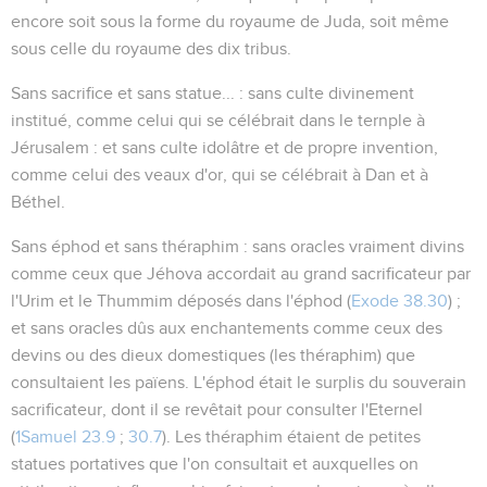
encore soit sous la forme du royaume de Juda, soit même
sous celle du royaume des dix tribus.
Sans sacrifice et sans statue...
: sans culte divinement
institué, comme celui qui se célébrait dans le ternple à
Jérusalem : et sans culte idolâtre et de propre invention,
comme celui des veaux d'or, qui se célébrait à Dan et à
Béthel.
Sans éphod et sans théraphim
: sans oracles vraiment divins
comme ceux que Jéhova accordait au grand sacrificateur par
l'Urim et le Thummim déposés dans l'éphod (
Exode 38.30
) ;
et sans oracles dûs aux enchantements comme ceux des
devins ou des dieux domestiques (les théraphim) que
consultaient les païens. L
'éphod
était le surplis du souverain
sacrificateur, dont il se revêtait pour consulter l'Eternel
(
1Samuel 23.9
;
30.7
). Les
théraphim
étaient de petites
statues portatives que l'on consultait et auxquelles on