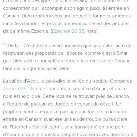
la délivrance d'Egypte, l'alliance de Sinaï et les miracles de
conservation qu'il accomplit à son égard jusqu'à l'entrée en
Canaan. Dieu répétera sous une nouvelle forme ces mêmes
miracles d'amour.
Et je vous mènerai au désert des peuples
,
dit de même Ezéchiel (
Ezéchiel 20.35
, note).
15
De là...
C'est de ce désert nouveau que sera daté l'acte de
restitution des propriétés de l'épouse, comme c'est à Sinaï
que Dieu avait renouvelé au peuple la promesse de Canaan
faite dès longtemps à ses pères.
La vallée d'Acor...
c'est-à-dire la vallée
du trouble
. Comparez
Josué 7.25-26
, où est raconté le supplice d'Acan, et où ce
nom est expliqué. Cette localité se trouvait près de Jéricho,
à l'entrée du plateau de Judée, en venant du désert. Le
prophète veut dire que ce passage qui, lors de la première
entrée en Canaan, avait été un lieu de trouble où la colère
de l'Eternel s'était fait sentir, sera transformé en une porte
d'honneur que le nouveau peuple traversera avec des cris de