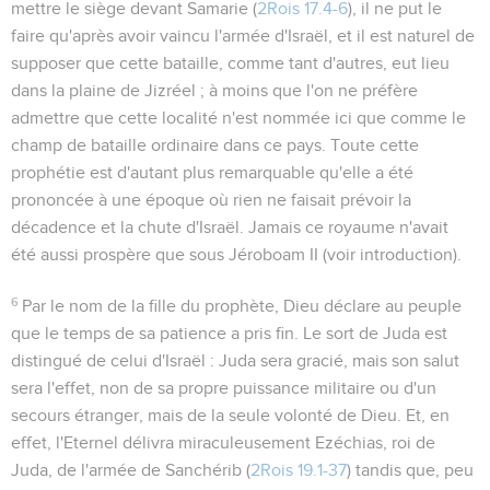
mettre le siège devant Samarie (
2Rois 17.4-6
), il ne put le
faire qu'après avoir vaincu l'armée d'Israël, et il est naturel de
supposer que cette bataille, comme tant d'autres, eut lieu
dans la plaine de Jizréel ; à moins que l'on ne préfère
admettre que cette localité n'est nommée ici que comme le
champ de bataille ordinaire dans ce pays. Toute cette
prophétie est d'autant plus remarquable qu'elle a été
prononcée à une époque où rien ne faisait prévoir la
décadence et la chute d'Israël. Jamais ce royaume n'avait
été aussi prospère que sous Jéroboam II (voir introduction).
6
Par le nom de la fille du prophète, Dieu déclare au peuple
que le temps de sa patience a pris fin. Le sort de Juda est
distingué de celui d'Israël : Juda sera gracié, mais son salut
sera l'effet, non de sa propre puissance militaire ou d'un
secours étranger, mais de la seule volonté de Dieu. Et, en
effet, l'Eternel délivra miraculeusement Ezéchias, roi de
Juda, de l'armée de Sanchérib (
2Rois 19.1-37
) tandis que, peu