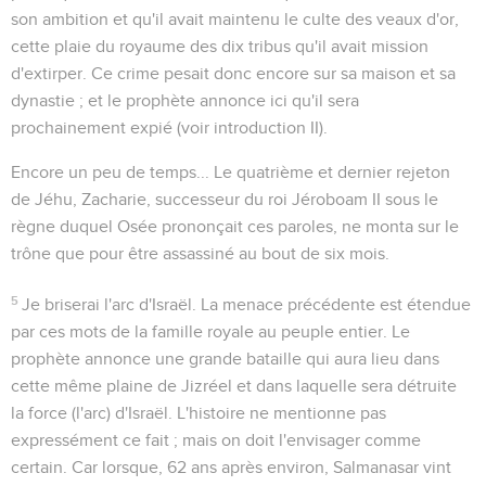
son ambition et qu'il avait maintenu le culte des veaux d'or,
cette plaie du royaume des dix tribus qu'il avait mission
d'extirper. Ce crime pesait donc encore sur sa maison et sa
dynastie ; et le prophète annonce ici qu'il sera
prochainement expié (voir introduction II).
Encore un peu de temps...
Le quatrième et dernier rejeton
de Jéhu, Zacharie, successeur du roi Jéroboam II sous le
règne duquel Osée prononçait ces paroles, ne monta sur le
trône que pour être assassiné au bout de six mois.
5
Je briserai l'arc d'Israël.
La menace précédente est étendue
par ces mots de la famille royale au peuple entier. Le
prophète annonce une grande bataille qui aura lieu dans
cette même plaine de Jizréel et dans laquelle sera détruite
la force (
l'arc
) d'Israël. L'histoire ne mentionne pas
expressément ce fait ; mais on doit l'envisager comme
certain. Car lorsque, 62 ans après environ, Salmanasar vint