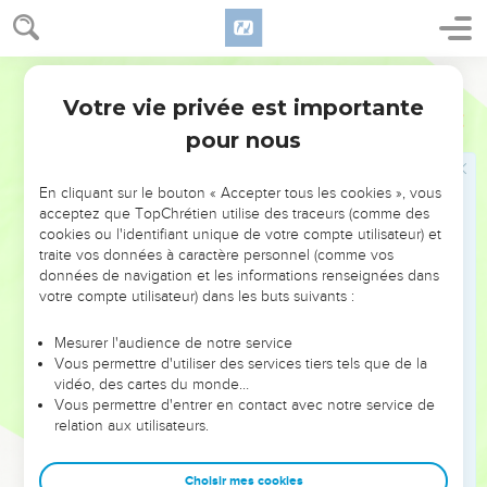
prophétique à l’exemple des mimes produits par Jérémie
(13.1-7) ou Ezéchiel (3.22 à 5.17). Au symbolisme conjugal se
Bible annotée
rattache le thème du procès : l’Eternel intente un procès
Votre vie privée est importante
(2.4ss. ; ch.12) à son peuple infidèle comme un mari à son
Osée
Introduction
épouse adultère, et lui signifie son rejet : Israël perd sa
pour nous
qualité de peuple de Dieu (1.6-8 ; 2.4). Comme les paroles
pieuses et les rites cultuels des Israélites ne sont pas
En cliquant sur le bouton « Accepter tous les cookies », vous
accompagnés d’une véritable humiliation et d’un amour
acceptez que TopChrétien utilise des traceurs (comme des
cookies ou l'identifiant unique de votre compte utilisateur) et
durable pour l’Eternel (ch.6), le châtiment est imminent ; ce
traite vos données à caractère personnel (comme vos
sera la guerre et l’exil (5.8ss. ; ch.8 à 10 ; 13).
données de navigation et les informations renseignées dans
votre compte utilisateur) dans les buts suivants :
Pourtant, dans son amour, l’Eternel rappelle le peuple
infidèle. L’exil sera comme un retour au désert où l’Eternel
Mesurer l'audience de notre service
Vous permettre d'utiliser des services tiers tels que de la
se fera connaître à son peuple comme au Sinaï. Il lui
vidéo, des cartes du monde…
accordera le pardon, le reprendra pour son peuple, en le
Vous permettre d'entrer en contact avec notre service de
transformant pour qu’il aime fidèlement l’Eternel et vive
relation aux utilisateurs.
selon le droit (2.1-3,18ss. ; ch.14). Car cet amour qui
caractérise l’Eternel doit aussi caractériser ceux qui lui
Choisir mes cookies