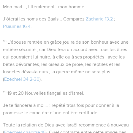
Mon mari...
, littéralement :
mon homme
.
J'ôterai les noms des Baals...
Comparez
Zacharie 13.2
;
Psaumes 16.4
.
18
L'épouse rentrée en grâce jouira de son bonheur avec une
entière sécurité ; car Dieu fera un accord avec tous les êtres
qui pourraient lui nuire, à elle ou à ses propriétés ; avec les
bêtes dévorantes, les oiseaux de proie, les reptiles et les
insectes dévastateurs ; la guerre même ne sera plus
(
Ezéchiel 34.2-30
).
19
19 et 20
Nouvelles fiançailles d'Israël.
Je te fiancerai à moi...
: répété trois fois pour donner à la
promesse le caractère d'une entière certitude.
Toute la relation de Dieu avec Israël recommence à nouveau
(
Ezéchiel chapitre 16
). Quel contraste entre cette image des