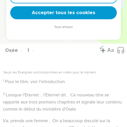
appartiennent dans leur relation avec Dieu et avec leur
prochain (6.6 ; 12.7).
Accepter tous les cookies
La Bible Du Semeur Copyright © 1992, 1999 by Biblica, Inc.® Used by
Tout refuser
permission. All rights reserved worldwide.
Osée
1
Seuls les Évangiles sont disponibles en vidéo pour le moment.
1
Pour le titre, voir l'introduction.
2
Lorsque l'Eternel... l'Eternel dit...
Ce nouveau titre se
rapporte aux trois premiers chapitres et signale leur contenu
comme le début du ministère d'Osée.
Va, prends une femme...
On a beaucoup discuté sur la