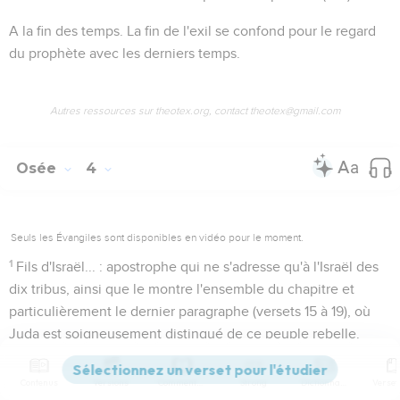
A la fin des temps
. La fin de l'exil se confond pour le regard
du prophète avec les derniers temps.
Autres ressources sur theotex.org, contact theotex@gmail.com
Osée
4
Seuls les Évangiles sont disponibles en vidéo pour le moment.
1
Fils d'Israël...
: apostrophe qui ne s'adresse qu'à l'Israël des
dix tribus, ainsi que le montre l'ensemble du chapitre et
particulièrement le dernier paragraphe (versets 15 à 19), où
Juda est soigneusement distingué de ce peuple rebelle.
Un procès...
Cette image du procès entre Dieu et le peuple
Contenus
Versions
Commentaires
Strong
Dictionnaire
est fréquente dans l'Ecriture ; ainsi
Esaïe 1.18
;
Michée 6.2
.