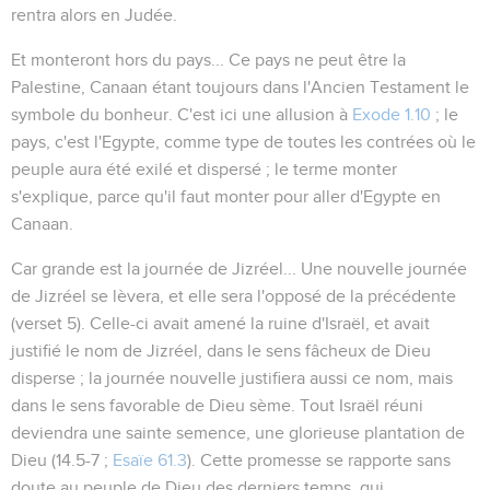
rentra alors en Judée.
Et monteront hors du pays...
Ce pays ne peut être la
Palestine, Canaan étant toujours dans l'Ancien Testament le
symbole du bonheur. C'est ici une allusion à
Exode 1.10
; le
pays
, c'est l'Egypte, comme type de toutes les contrées où le
peuple aura été exilé et dispersé ; le terme
monter
s'explique, parce qu'il faut monter pour aller d'Egypte en
Canaan.
Car grande est la journée de Jizréel...
Une nouvelle journée
de Jizréel se lèvera, et elle sera l'opposé de la précédente
(verset 5). Celle-ci avait amené la ruine d'Israël, et avait
justifié le nom de Jizréel, dans le sens fâcheux de
Dieu
disperse
; la journée nouvelle justifiera aussi ce nom, mais
dans le sens favorable de
Dieu sème
. Tout Israël réuni
deviendra une
sainte semence
, une glorieuse plantation de
Dieu (
14.5-7 ;
Esaïe 61.3
). Cette promesse se rapporte sans
doute au peuple de Dieu des derniers temps, qui