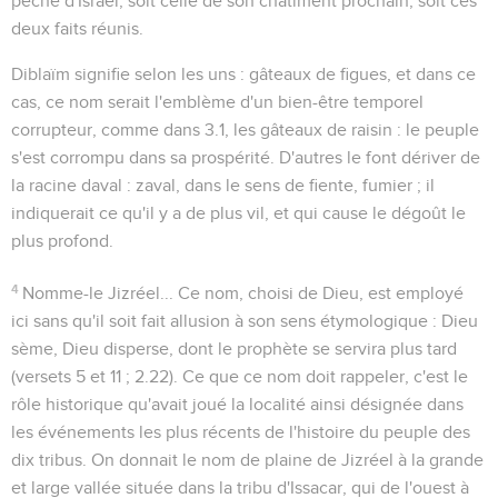
péché
d'Israël, soit celle de son
châtiment
prochain, soit ces
deux faits réunis.
Diblaïm
signifie selon les uns :
gâteaux de figues
, et dans ce
cas, ce nom serait l'emblème d'un bien-être temporel
corrupteur, comme dans
3.1
,
les gâteaux de raisin
: le peuple
s'est corrompu dans sa prospérité. D'autres le font dériver de
la racine
daval : zaval
, dans le sens de
fiente, fumier
; il
indiquerait ce qu'il y a de plus vil, et qui cause le dégoût le
plus profond.
4
Nomme-le Jizréel...
Ce nom, choisi de Dieu, est employé
ici sans qu'il soit fait allusion à son sens étymologique :
Dieu
sème, Dieu disperse
, dont le prophète se servira plus tard
(versets 5 et 11 ;
2.22
). Ce que ce nom doit rappeler, c'est le
rôle historique qu'avait joué la localité ainsi désignée dans
les événements les plus récents de l'histoire du peuple des
dix tribus. On donnait le nom de plaine de Jizréel à la grande
et large vallée située dans la tribu d'Issacar, qui de l'ouest à