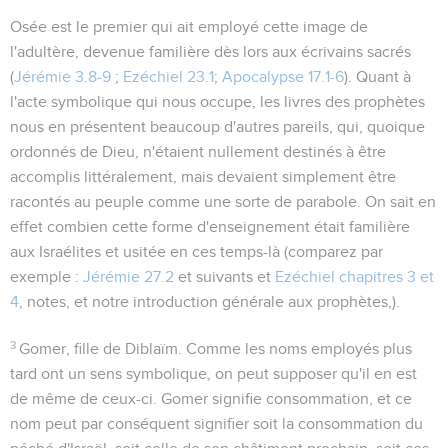
Osée est le premier qui ait employé cette image de
l'adultère, devenue familière dès lors aux écrivains sacrés
(
Jérémie 3.8-9
;
Ezéchiel 23.1
;
Apocalypse 17.1-6
). Quant à
l'acte symbolique qui nous occupe, les livres des prophètes
nous en présentent beaucoup d'autres pareils, qui, quoique
ordonnés de Dieu, n'étaient nullement destinés à être
accomplis littéralement, mais devaient simplement être
racontés au peuple comme une sorte de parabole. On sait en
effet combien cette forme d'enseignement était familière
aux Israélites et usitée en ces temps-là (comparez par
exemple :
Jérémie 27.2
et suivants et
Ezéchiel chapitres 3 et
4
, notes, et notre introduction générale aux prophètes,).
3
Gomer, fille de Diblaïm
. Comme les noms employés plus
tard ont un sens symbolique, on peut supposer qu'il en est
de même de ceux-ci.
Gomer
signifie
consommation
, et ce
nom peut par conséquent signifier soit la
consommation
du