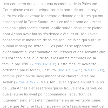
l'est coupe en deux le plateau occidental de la Palestine.
Cette plaine est en quelque sorte la porte de tout le pays ;
aussi est-elle devenue le théâtre ordinaire des luttes qui ont
ensanglanté la Terre Sainte. Mais ce même nom de Jizréel
désignait plus spécialement la ville située dans cette plaine,
dont Achab avait fait sa résidence d'été, et où Jéhu avait
consommé le massacre de sa maison ; de là ce qui suit :
Je
punirai le sang de Jizréel...
Ces paroles se rapportent
évidemment à l'extermination de Jézabel et des soixante-dix
fils d'Achab, ainsi que de tous les autres membres de sa
famille par Jéhu (
2Rois 9.1-10.31
). Cette mesure avait été
ordonnée par l'Eternel, il est vrai (
1Rois 19.16-17
;
2Rois 9.6
,
10
),
comme punition du sang innocent de Naboth versé par
Achab (
2Rois 9.21-26
). Mais Jéhu avait égorgé en outre le roi
de Juda Achazia et ses frères qui se trouvaient à Jizréel, ce
que Dieu ne lui avait point commandé ; et surtout, ce
jugement sanglant s'était transformé en un véritable crime,
parce que Jéhu ne l'avait fait servir qu'à l'assouvissement de