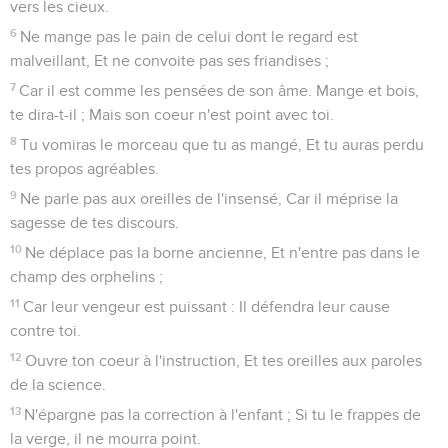
vers les cieux.
6
Ne mange pas le pain de celui dont le regard est
malveillant, Et ne convoite pas ses friandises ;
7
Car il est comme les pensées de son âme. Mange et bois,
te dira-t-il ; Mais son coeur n'est point avec toi.
8
Tu vomiras le morceau que tu as mangé, Et tu auras perdu
tes propos agréables.
9
Ne parle pas aux oreilles de l'insensé, Car il méprise la
sagesse de tes discours.
10
Ne déplace pas la borne ancienne, Et n'entre pas dans le
champ des orphelins ;
11
Car leur vengeur est puissant : Il défendra leur cause
contre toi.
12
Ouvre ton coeur à l'instruction, Et tes oreilles aux paroles
de la science.
13
N'épargne pas la correction à l'enfant ; Si tu le frappes de
la verge, il ne mourra point.