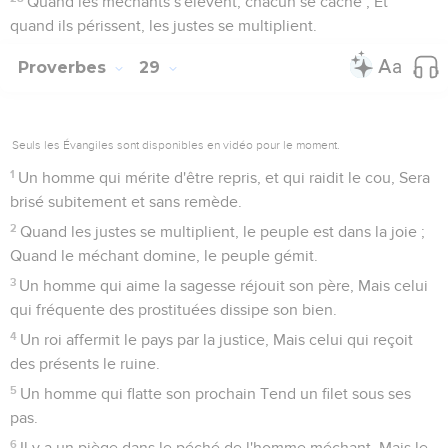
Quand les méchants s'élèvent, chacun se cache ; Et
quand ils périssent, les justes se multiplient.
Proverbes
29
Seuls les Évangiles sont disponibles en vidéo pour le moment.
1
Un homme qui mérite d'être repris, et qui raidit le cou, Sera
brisé subitement et sans remède.
2
Quand les justes se multiplient, le peuple est dans la joie ;
Quand le méchant domine, le peuple gémit.
3
Un homme qui aime la sagesse réjouit son père, Mais celui
qui fréquente des prostituées dissipe son bien.
4
Un roi affermit le pays par la justice, Mais celui qui reçoit
des présents le ruine.
5
Un homme qui flatte son prochain Tend un filet sous ses
pas.
6
Il y a un piège dans le péché de l'homme méchant, Mais le