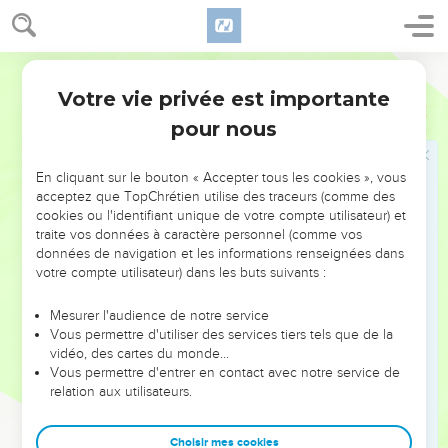
justice et la gloire.
22
Le sage monte dans la ville des héros, Et il abat la force
Segond 1910
qui lui donnait de l'assurance.
Votre vie privée est importante
23
Proverbes
21
Celui qui veille sur sa bouche et sur sa langue Préserve
pour nous
son âme des angoisses.
24
L'orgueilleux, le hautain, s'appelle un moqueur ; Il agit
En cliquant sur le bouton « Accepter tous les cookies », vous
avec la fureur de l'arrogance.
acceptez que TopChrétien utilise des traceurs (comme des
25
Les désirs du paresseux le tuent, Parce que ses mains
cookies ou l'identifiant unique de votre compte utilisateur) et
traite vos données à caractère personnel (comme vos
refusent de travailler ;
données de navigation et les informations renseignées dans
26
Tout le jour il éprouve des désirs ; Mais le juste donne
votre compte utilisateur) dans les buts suivants :
sans parcimonie.
Mesurer l'audience de notre service
27
Le sacrifice des méchants est quelque chose
Vous permettre d'utiliser des services tiers tels que de la
d'abominable ; Combien plus quand ils l'offrent avec des
vidéo, des cartes du monde…
pensées criminelles !
Vous permettre d'entrer en contact avec notre service de
relation aux utilisateurs.
28
Le témoin menteur périra, Mais l'homme qui écoute
parlera toujours.
Choisir mes cookies
29