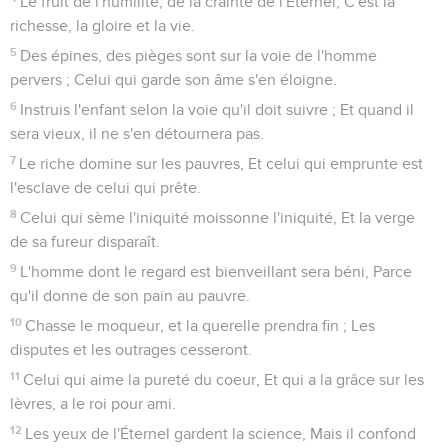
Le fruit de l'humilité, de la crainte de l'Éternel, C'est la
richesse, la gloire et la vie.
5
Des épines, des pièges sont sur la voie de l'homme
pervers ; Celui qui garde son âme s'en éloigne.
6
Instruis l'enfant selon la voie qu'il doit suivre ; Et quand il
sera vieux, il ne s'en détournera pas.
7
Le riche domine sur les pauvres, Et celui qui emprunte est
l'esclave de celui qui prête.
8
Celui qui sème l'iniquité moissonne l'iniquité, Et la verge
de sa fureur disparaît.
9
L'homme dont le regard est bienveillant sera béni, Parce
qu'il donne de son pain au pauvre.
10
Chasse le moqueur, et la querelle prendra fin ; Les
disputes et les outrages cesseront.
11
Celui qui aime la pureté du coeur, Et qui a la grâce sur les
lèvres, a le roi pour ami.
12
Les yeux de l'Éternel gardent la science, Mais il confond