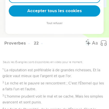
Le méchant prend un air effronté, Mais l'homme droit
affermit sa voie.
Accepter tous les cookies
30
Il n'y a ni sagesse, ni intelligence, Ni conseil, en face de
l'Éternel.
Tout refuser
31
Le cheval est équipé pour le jour de la bataille, Mais la
délivrance appartient à l'Éternel.
Proverbes
22
Seuls les Évangiles sont disponibles en vidéo pour le moment.
1
La réputation est préférable à de grandes richesses, Et la
grâce vaut mieux que l'argent et que l'or.
2
Le riche et le pauvre se rencontrent ; C'est l'Éternel qui les
a faits l'un et l'autre.
3
L'homme prudent voit le mal et se cache, Mais les simples
avancent et sont punis.
4