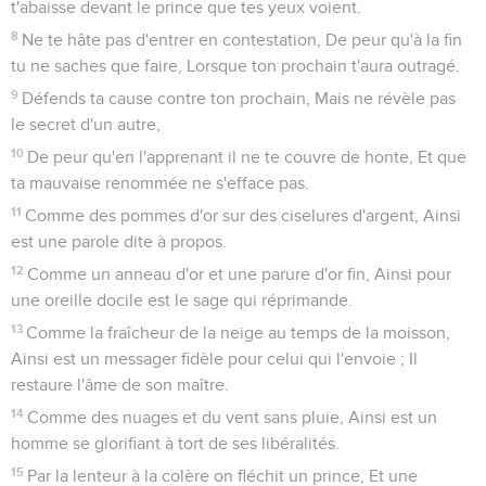
t'abaisse devant le prince que tes yeux voient.
8
Ne te hâte pas d'entrer en contestation, De peur qu'à la fin
tu ne saches que faire, Lorsque ton prochain t'aura outragé.
9
Défends ta cause contre ton prochain, Mais ne révèle pas
le secret d'un autre,
10
De peur qu'en l'apprenant il ne te couvre de honte, Et que
ta mauvaise renommée ne s'efface pas.
11
Comme des pommes d'or sur des ciselures d'argent, Ainsi
est une parole dite à propos.
12
Comme un anneau d'or et une parure d'or fin, Ainsi pour
une oreille docile est le sage qui réprimande.
13
Comme la fraîcheur de la neige au temps de la moisson,
Ainsi est un messager fidèle pour celui qui l'envoie ; Il
restaure l'âme de son maître.
14
Comme des nuages et du vent sans pluie, Ainsi est un
homme se glorifiant à tort de ses libéralités.
15
Par la lenteur à la colère on fléchit un prince, Et une