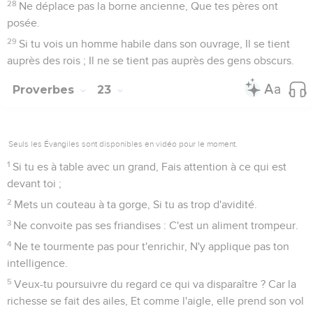
28
Ne déplace pas la borne ancienne, Que tes pères ont
posée.
29
Si tu vois un homme habile dans son ouvrage, Il se tient
auprès des rois ; Il ne se tient pas auprès des gens obscurs.
Proverbes
23
Seuls les Évangiles sont disponibles en vidéo pour le moment.
1
Si tu es à table avec un grand, Fais attention à ce qui est
devant toi ;
2
Mets un couteau à ta gorge, Si tu as trop d'avidité.
3
Ne convoite pas ses friandises : C'est un aliment trompeur.
4
Ne te tourmente pas pour t'enrichir, N'y applique pas ton
intelligence.
5
Veux-tu poursuivre du regard ce qui va disparaître ? Car la
richesse se fait des ailes, Et comme l'aigle, elle prend son vol