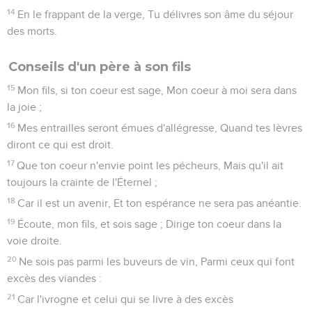
14
En le frappant de la verge, Tu délivres son âme du séjour
des morts.
Conseils d'un père à son fils
15
Mon fils, si ton coeur est sage, Mon coeur à moi sera dans
la joie ;
16
Mes entrailles seront émues d'allégresse, Quand tes lèvres
diront ce qui est droit.
17
Que ton coeur n'envie point les pécheurs, Mais qu'il ait
toujours la crainte de l'Éternel ;
18
Car il est un avenir, Et ton espérance ne sera pas anéantie.
19
Écoute, mon fils, et sois sage ; Dirige ton coeur dans la
voie droite.
20
Ne sois pas parmi les buveurs de vin, Parmi ceux qui font
excès des viandes :
21
Car l'ivrogne et celui qui se livre à des excès