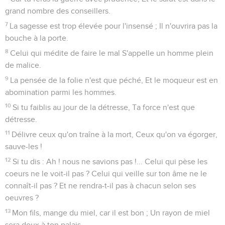
grand nombre des conseillers.
7
La sagesse est trop élevée pour l'insensé ; Il n'ouvrira pas la
bouche à la porte.
8
Celui qui médite de faire le mal S'appelle un homme plein
de malice.
9
La pensée de la folie n'est que péché, Et le moqueur est en
abomination parmi les hommes.
10
Si tu faiblis au jour de la détresse, Ta force n'est que
détresse.
11
Délivre ceux qu'on traîne à la mort, Ceux qu'on va égorger,
sauve-les !
12
Si tu dis : Ah ! nous ne savions pas !... Celui qui pèse les
coeurs ne le voit-il pas ? Celui qui veille sur ton âme ne le
connaît-il pas ? Et ne rendra-t-il pas à chacun selon ses
oeuvres ?
13
Mon fils, mange du miel, car il est bon ; Un rayon de miel
sera doux à ton palais.