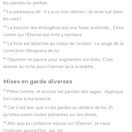
les paroles du perfide.
13
Le paresseux dit : Il y a un lion dehors ! Je serai tué dans
les rues !
14
La bouche des étrangères est une fosse profonde ; Celui
contre qui l'Éternel est irrité y tombera.
15
La folie est attachée au coeur de l'enfant ; La verge de la
correction l'éloignera de lui.
16
Opprimer le pauvre pour augmenter son bien, C'est
donner au riche pour n'arriver qu'à la disette.
Mises en garde diverses
17
Prête l'oreille, et écoute les paroles des sages ; Applique
ton coeur à ma science.
18
Car il est bon que tu les gardes au dedans de toi, Et
qu'elles soient toutes présentes sur tes lèvres.
19
Afin que ta confiance repose sur l'Éternel, Je veux
t'instruire aujourd'hui, oui, toi.