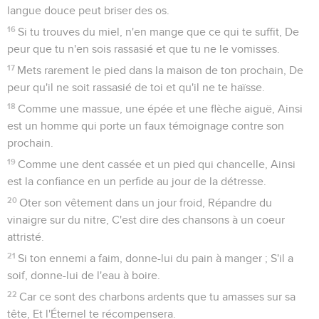
langue douce peut briser des os.
16
Si tu trouves du miel, n'en mange que ce qui te suffit, De
peur que tu n'en sois rassasié et que tu ne le vomisses.
17
Mets rarement le pied dans la maison de ton prochain, De
peur qu'il ne soit rassasié de toi et qu'il ne te haïsse.
18
Comme une massue, une épée et une flèche aiguë, Ainsi
est un homme qui porte un faux témoignage contre son
prochain.
19
Comme une dent cassée et un pied qui chancelle, Ainsi
est la confiance en un perfide au jour de la détresse.
20
Oter son vêtement dans un jour froid, Répandre du
vinaigre sur du nitre, C'est dire des chansons à un coeur
attristé.
21
Si ton ennemi a faim, donne-lui du pain à manger ; S'il a
soif, donne-lui de l'eau à boire.
22
Car ce sont des charbons ardents que tu amasses sur sa
tête, Et l'Éternel te récompensera.