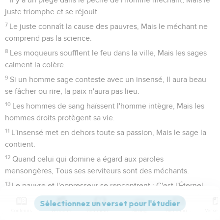
juste triomphe et se réjouit.
7
Le juste connaît la cause des pauvres, Mais le méchant ne
comprend pas la science.
8
Les moqueurs soufflent le feu dans la ville, Mais les sages
calment la colère.
9
Si un homme sage conteste avec un insensé, Il aura beau
se fâcher ou rire, la paix n'aura pas lieu.
10
Les hommes de sang haïssent l'homme intègre, Mais les
hommes droits protègent sa vie.
11
L'insensé met en dehors toute sa passion, Mais le sage la
contient.
12
Quand celui qui domine a égard aux paroles
mensongères, Tous ses serviteurs sont des méchants.
13
Le pauvre et l'oppresseur se rencontrent ; C'est l'Éternel
qui éclaire les yeux de l'un et de l'autre.
14
Contenus
Versions
Commentaires
Strong
Dictionnaire
Un roi qui juge fidèlement les pauvres Aura son trône