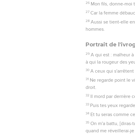
26
Mon fils, donne-moi 
27
Car la femme débauch
28
Aussi se tient-elle e
hommes.
Portrait de l'ivro
29
A qui est : malheur à 
à qui la rougeur des ye
30
A ceux qui s'arrêtent
31
Ne regarde point le v
droit.
32
Il mord par derrière 
33
Puis tes yeux regarde
34
Et tu seras comme ce
35
On m'a battu, [diras-t
quand me réveillerai-je