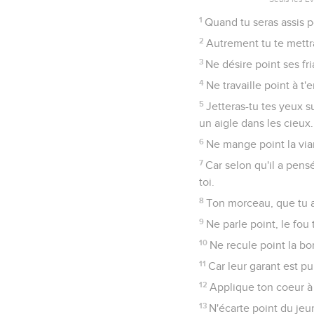
1
Quand tu seras assis 
2
Autrement tu te mettra
3
Ne désire point ses fr
4
Ne travaille point à t'e
5
Jetteras-tu tes yeux su
un aigle dans les cieux.
6
Ne mange point la vian
7
Car selon qu'il a pensé
toi.
8
Ton morceau, que tu a
9
Ne parle point, le fou 
10
Ne recule point la bo
11
Car leur garant est pu
12
Applique ton coeur à l
13
N'écarte point du jeun