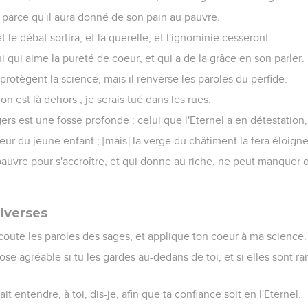
, parce qu'il aura donné de son pain au pauvre.
le débat sortira, et la querelle, et l'ignominie cesseront.
i qui aime la pureté de coeur, et qui a de la grâce en son parler.
protègent la science, mais il renverse les paroles du perfide.
ion est là dehors ; je serais tué dans les rues.
rs est une fosse profonde ; celui que l'Eternel a en détestation
oeur du jeune enfant ; [mais] la verge du châtiment la fera éloigne
u pauvre pour s'accroître, et qui donne au riche, ne peut manquer
iverses
 écoute les paroles des sages, et applique ton coeur à ma science.
ose agréable si tu les gardes au-dedans de toi, et si elles sont 
fait entendre, à toi, dis-je, afin que ta confiance soit en l'Eternel.