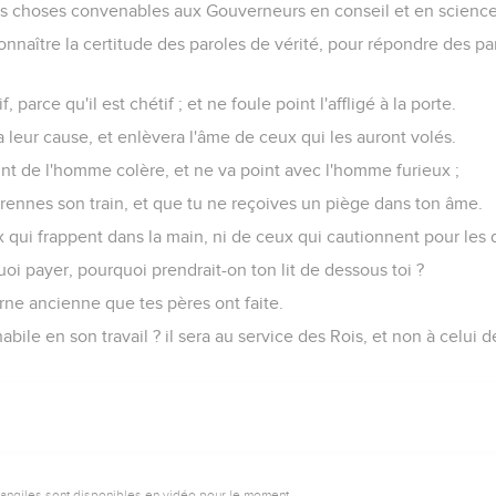
 des choses convenables aux Gouverneurs en conseil et en science
onnaître la certitude des paroles de vérité, pour répondre des pa
f, parce qu'il est chétif ; et ne foule point l'affligé à la porte.
a leur cause, et enlèvera l'âme de ceux qui les auront volés.
t de l'homme colère, et ne va point avec l'homme furieux ;
rennes son train, et que tu ne reçoives un piège dans ton âme.
 qui frappent dans la main, ni de ceux qui cautionnent pour les 
quoi payer, pourquoi prendrait-on ton lit de dessous toi ?
rne ancienne que tes pères ont faite.
ile en son travail ? il sera au service des Rois, et non à celui 
vangiles sont disponibles en vidéo pour le moment.