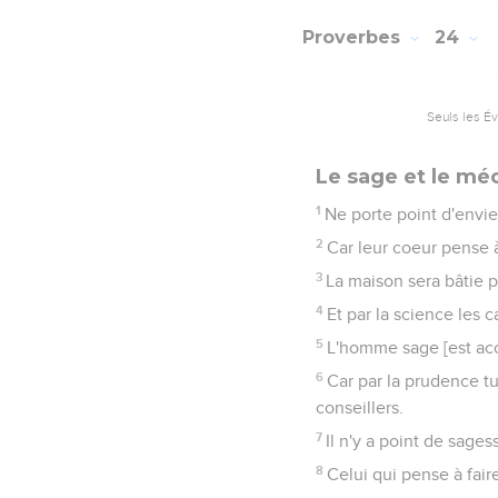
Proverbes
24
Seuls les É
Le sage et le mé
1
Ne porte point d'envie
2
Car leur coeur pense à 
3
La maison sera bâtie pa
4
Et par la science les 
5
L'homme sage [est acc
6
Car par la prudence t
conseillers.
7
Il n'y a point de sages
8
Celui qui pense à fair