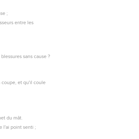
se ;
sseurs entre les
es blessures sans cause ?
 coupe, et qu'il coule
met du mât.
l'ai point senti ;