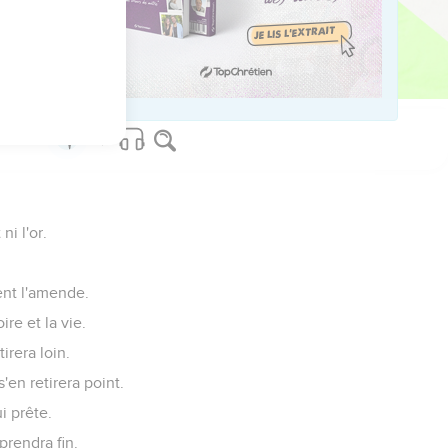
i l'or.
yent l'amende.
re et la vie.
irera loin.
s'en retirera point.
i prête.
prendra fin.