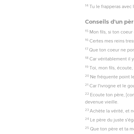
14
Tu le frapperas avec 
Conseils d'un père
15
Mon fils, si ton coeu
16
Certes mes reins tres
17
Que ton coeur ne porte
18
Car véritablement il 
19
Toi, mon fils, écoute,
20
Ne fréquente point l
21
Car l'ivrogne et le go
22
Ecoute ton père, [com
devenue vieille.
23
Achète la vérité, et n
24
Le père du juste s'ég
25
Que ton père et ta mè