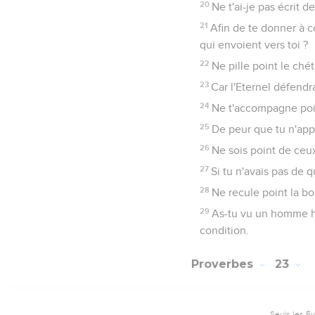
20
Ne t'ai-je pas écrit
21
Afin de te donner à c
qui envoient vers toi ?
22
Ne pille point le chéti
23
Car l'Eternel défendr
24
Ne t'accompagne poin
25
De peur que tu n'app
26
Ne sois point de ceux
27
Si tu n'avais pas de 
28
Ne recule point la bo
29
As-tu vu un homme hab
condition.
Proverbes
23
Seuls les É