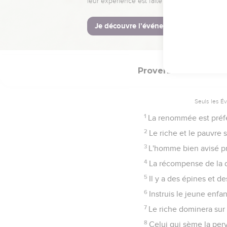
29
L'homme méchant a un
30
Il n'y a ni sagesse, ni
31
Le cheval est équipé p
Proverbes
22
Seuls les É
1
La renommée est préfér
2
Le riche et le pauvre s'
3
L'homme bien avisé pré
4
La récompense de la déb
5
Il y a des épines et de
6
Instruis le jeune enfan
7
Le riche dominera sur 
8
Celui qui sème la perv