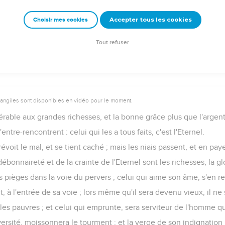
 air impudent ; mais l'homme juste dresse ses voies.
Accepter tous les cookies
Choisir mes cookies
 intelligence, ni conseil contre l'Eternel.
our le jour de la bataille, mais la délivrance vient de l'Eternel.
Tout refuser
vangiles sont disponibles en vidéo pour le moment.
able aux grandes richesses, et la bonne grâce plus que l'argent n
entre-rencontrent : celui qui les a tous faits, c'est l'Eternel.
voit le mal, et se tient caché ; mais les niais passent, et en pa
onnaireté et de la crainte de l'Eternel sont les richesses, la gloi
s pièges dans la voie du pervers ; celui qui aime son âme, s'en ret
t, à l'entrée de sa voie ; lors même qu'il sera devenu vieux, il ne 
les pauvres ; et celui qui emprunte, sera serviteur de l'homme qu
ersité, moissonnera le tourment ; et la verge de son indignation 