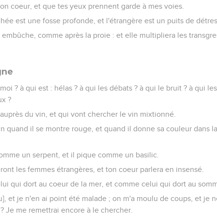
ton coeur, et que tes yeux prennent garde à mes voies.
ée est une fosse profonde, et l'étrangère est un puits de détres
n embûche, comme après la proie : et elle multipliera les transgre
gne
moi ? à qui est : hélas ? à qui les débats ? à qui le bruit ? à qui l
ux ?
 auprès du vin, et qui vont chercher le vin mixtionné.
in quand il se montre rouge, et quand il donne sa couleur dans la
comme un serpent, et il pique comme un basilic.
ront les femmes étrangères, et ton coeur parlera en insensé.
lui qui dort au coeur de la mer, et comme celui qui dort au som
u], et je n'en ai point été malade ; on m'a moulu de coups, et je ne 
 ? Je me remettrai encore à le chercher.