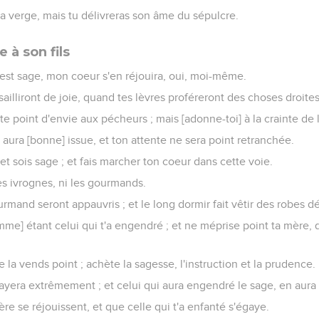
la verge, mais tu délivreras son âme du sépulcre.
 à son fils
r est sage, mon coeur s'en réjouira, oui, moi-même.
sailliront de joie, quand tes lèvres proféreront des choses droites
 point d'envie aux pécheurs ; mais [adonne-toi] à la crainte de l'
y aura [bonne] issue, et ton attente ne sera point retranchée.
 et sois sage ; et fais marcher ton coeur dans cette voie.
es ivrognes, ni les gourmands.
urmand seront appauvris ; et le long dormir fait vêtir des robes d
me] étant celui qui t'a engendré ; et ne méprise point ta mère, 
e la vends point ; achète la sagesse, l'instruction et la prudence.
ayera extrêmement ; et celui qui aura engendré le sage, en aura d
re se réjouissent, et que celle qui t'a enfanté s'égaye.