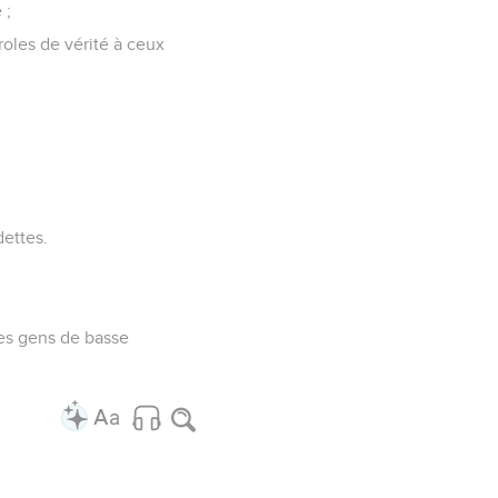
 ;
roles de vérité à ceux
dettes.
des gens de basse