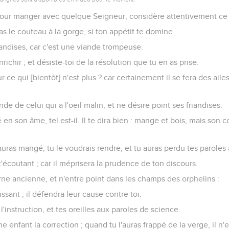
pour manger avec quelque Seigneur, considère attentivement ce q
s le couteau à la gorge, si ton appétit te domine.
iandises, car c'est une viande trompeuse.
nrichir ; et désiste-toi de la résolution que tu en as prise.
r ce qui [bientôt] n'est plus ? car certainement il se fera des aile
de de celui qui a l'oeil malin, et ne désire point ses friandises.
 en son âme, tel est-il. Il te dira bien : mange et bois, mais son 
uras mangé, tu le voudrais rendre, et tu auras perdu tes paroles
t'écoutant ; car il méprisera la prudence de ton discours.
rne ancienne, et n'entre point dans les champs des orphelins :
issant ; il défendra leur cause contre toi.
'instruction, et tes oreilles aux paroles de science.
e enfant la correction ; quand tu l'auras frappé de la verge, il n'