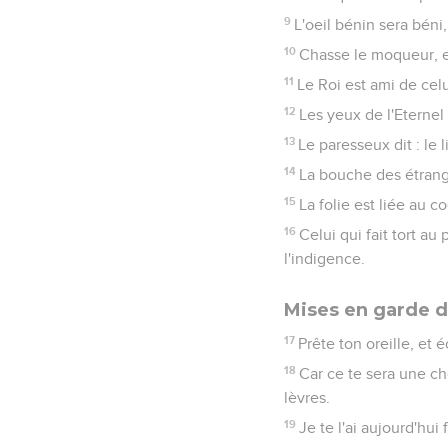
9
L'oeil bénin sera béni
10
Chasse le moqueur, et 
11
Le Roi est ami de celu
12
Les yeux de l'Eternel 
13
Le paresseux dit : le l
14
La bouche des étrange
15
La folie est liée au c
16
Celui qui fait tort a
l'indigence.
Mises en garde d
17
Prête ton oreille, et
18
Car ce te sera une ch
lèvres.
19
Je te l'ai aujourd'hui 