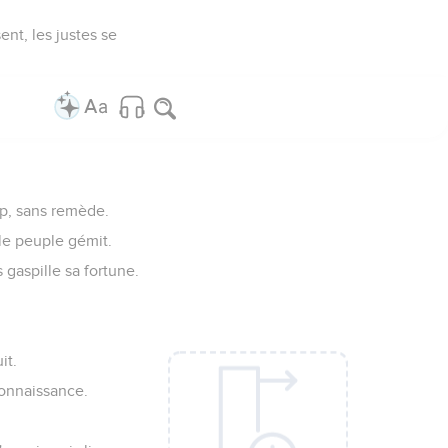
nt, les justes se
up, sans remède.
 le peuple gémit.
 gaspille sa fortune.
it.
connaissance.