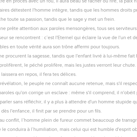
 en procès avec un fou, il aura beau se fâcher ou rire, la paix n'
res détestent l'homme intègre, tandis que les hommes droits pr
he toute sa passion, tandis que le sage y met un frein.
ne prête attention aux paroles mensongères, tous ses serviteur
eur se rencontrent : c’est l'Eternel qui éclaire la vue de l'un et de
ibles en toute vérité aura son trône affermi pour toujours.
he procurent la sagesse, tandis que l'enfant livré à lui-même fait
olifèrent, le péché prolifère, mais les justes verront leur chute.
e laissera en repos, il fera tes délices.
révélation, le peuple ne connaît aucune retenue, mais s'il respecte
paroles qu'on corrige un esclave : même s'il comprend, il n'obéit 
arler sans réfléchir, il y a plus à attendre d'un homme stupide qu
dès l'enfance, il finit par se prendre pour un fils.
au conflit, l’homme plein de fureur commet beaucoup de transgr
le conduira à l’humiliation, mais celui qui est humble d'esprit ob