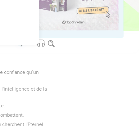
.
servantes.
de confiance qu’un
'intelligence et de la
te.
combattent.
 cherchent l'Eternel