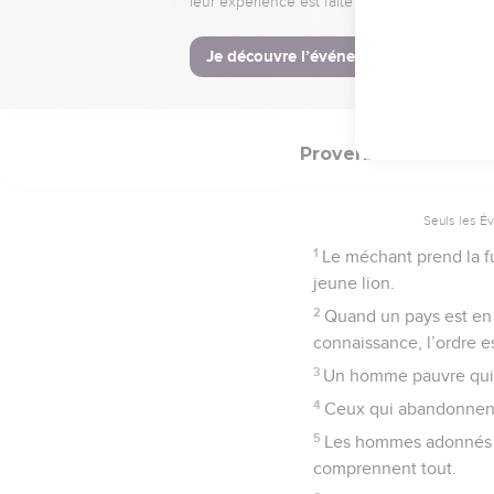
25
Le foin est récolté, 
26
Les agneaux servent à
27
et le lait des chèvres
Proverbes
28
Seuls les É
1
Le méchant prend la f
jeune lion.
2
Quand un pays est en 
connaissance, l’ordre e
3
Un homme pauvre qui o
4
Ceux qui abandonnent 
5
Les hommes adonnés au
comprennent tout.