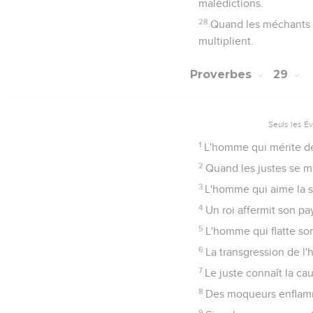
malédictions.
28
Quand les méchants g
multiplient.
Proverbes
29
Seuls les É
1
L'homme qui mérite des
2
Quand les justes se mu
3
L'homme qui aime la sa
4
Un roi affermit son pay
5
L'homme qui flatte so
6
La transgression de l
7
Le juste connaît la c
8
Des moqueurs enflamme
9