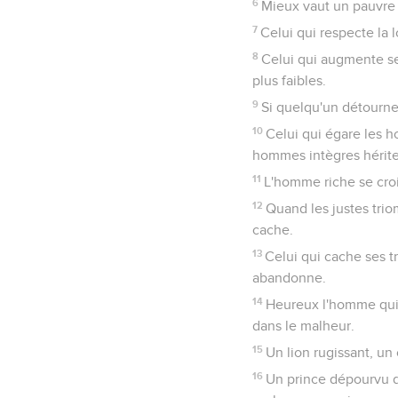
6
Mieux vaut un pauvre 
7
Celui qui respecte la l
8
Celui qui augmente ses
plus faibles.
9
Si quelqu'un détourne 
10
Celui qui égare les h
hommes intègres hérite
11
L'homme riche se croit
12
Quand les justes tri
cache.
13
Celui qui cache ses t
abandonne.
14
Heureux l'homme qui 
dans le malheur.
15
Un lion rugissant, un
16
Un prince dépourvu d’