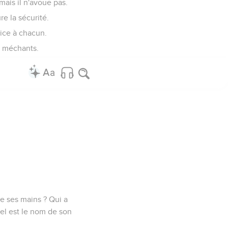
mais il n'avoue pas.
e la sécurité.
tice à chacun.
ux méchants.
.
de ses mains ? Qui a
uel est le nom de son