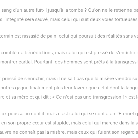
ng d'un autre fuit-il jusqu'à la tombe ? Qu'on ne le retienne pa
 l'intégrité sera sauvé, mais celui qui suit deux voies tortueuse
terrain est rassasié de pain, celui qui poursuit des réalités sans v
comblé de bénédictions, mais celui qui est pressé de s'enrichir 
e montrer partial. Pourtant, des hommes sont prêts à la transgre
ressé de s'enrichir, mais il ne sait pas que la misère viendra sur
 autres gagne finalement plus leur faveur que celui dont la langue
re et sa mère et qui dit : « Ce n'est pas une transgression ! » est
x pousse au conflit, mais c’est celui qui se confie en l'Eternel 
 en son propre cœur est stupide, mais celui qui marche dans la s
auvre ne connaît pas la misère, mais ceux qui fuient son regard 