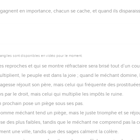
agnent en importance, chacun se cache, et quand ils disparaisse
vangiles sont disponibles en vidéo pour le moment.
 reproches et qui se montre réfractaire sera brisé tout d’un co
ltiplient, le peuple est dans la joie ; quand le méchant domine,
gesse réjouit son père, mais celui qui fréquente des prostituées
s par le droit, mais celui qui multiplie les impôts le ruine.
n prochain pose un piège sous ses pas.
'homme méchant tend un piège, mais le juste triomphe et se réjou
ause des plus faibles, tandis que le méchant ne comprend pas la 
nt une ville, tandis que des sages calment la colère.