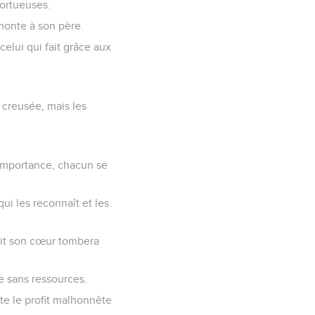
tortueuses.
t honte à son père.
celui qui fait grâce aux
 creusée, mais les
 importance, chacun se
ui les reconnaît et les
cit son cœur tombera
e sans ressources.
ste le profit malhonnête