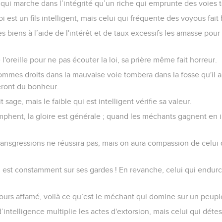
qui marche dans l’intégrité qu’un riche qui emprunte des voies 
oi est un fils intelligent, mais celui qui fréquente des voyous fai
 biens à l’aide de l'intérêt et de taux excessifs les amasse pour 
l'oreille pour ne pas écouter la loi, sa prière même fait horreur.
ommes droits dans la mauvaise voie tombera dans la fosse qu'il a
ront du bonheur.
 sage, mais le faible qui est intelligent vérifie sa valeur.
omphent, la gloire est générale ; quand les méchants gagnent en
ransgressions ne réussira pas, mais on aura compassion de celui q
est constamment sur ses gardes ! En revanche, celui qui endur
 ours affamé, voilà ce qu’est le méchant qui domine sur un peupl
intelligence multiplie les actes d'extorsion, mais celui qui déte