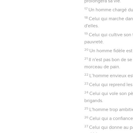
prolongera sa vie.
17
Un homme chargé du sa
18
Celui qui marche dans
d'elles.
19
Celui qui cultive son 
pauvreté.
20
Un homme fidèle est 
21
Il n'est pas bon de s
morceau de pain.
22
L’homme envieux est p
23
Celui qui reprend les
24
Celui qui vole son pè
brigands.
25
L'homme trop ambitieu
26
Celui qui a confiance
27
Celui qui donne au p