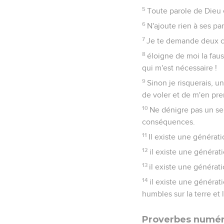
5
Toute parole de Dieu e
6
N'ajoute rien à ses pa
7
Je te demande deux ch
8
éloigne de moi la fau
qui m'est nécessaire !
9
Sinon je risquerais, un
de voler et de m'en pr
10
Ne dénigre pas un ser
conséquences.
11
Il existe une générat
12
il existe une générati
13
il existe une générat
14
il existe une générat
humbles sur la terre et
Proverbes numé