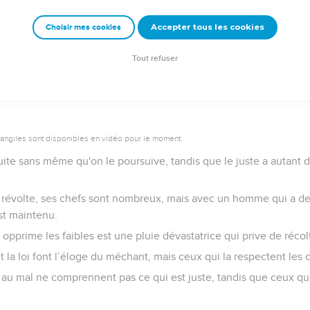
la verdure reparaît et les herbes des montagnes sont rassemblées
Accepter tous les cookies
Choisir mes cookies
 t'habiller, les boucs à payer un champ,
 suffit à ta nourriture, à celle de ta maison et à l'entretien de tes 
Tout refuser
vangiles sont disponibles en vidéo pour le moment.
uite sans même qu'on le poursuive, tandis que le juste a autant 
révolte, ses chefs sont nombreux, mais avec un homme qui a de l
st maintenu.
pprime les faibles est une pluie dévastatrice qui prive de récol
la loi font l’éloge du méchant, mais ceux qui la respectent les 
 mal ne comprennent pas ce qui est juste, tandis que ceux qui