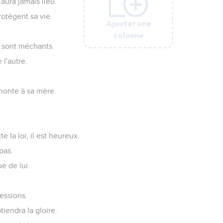
aura jamais lieu.
otègent sa vie.
Ajouter une
Ajouter une
Ajouter une
Ajouter une
Ajouter une
colonne
colonne
colonne
colonne
colonne
s sont méchants.
 l'autre.
 honte à sa mère.
 la loi, il est heureux.
pas.
e de lui.
essions.
tiendra la gloire.