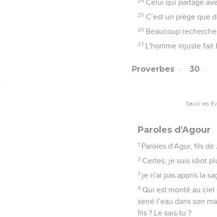
24
Celui qui partage ave
25
C’est un piège que de
26
Beaucoup recherchent 
27
L'homme injuste fait 
Proverbes
30
Seuls les É
Paroles d'Agour
1
Paroles d'Agur, fils d
2
Certes, je suis idiot p
3
je n'ai pas appris la s
4
Qui est monté au ciel
serré l’eau dans son ma
fils ? Le sais-tu ?