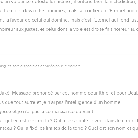
c un voleur se déteste lui-même ; il entend bien la malédiction, 
 trembler devant les hommes, mais se confier en l'Eternel procur
la faveur de celui qui domine, mais c'est l'Eternel qui rend jus
horreur aux justes, et celui dont la voie est droite fait horreur a
vangiles sont disponibles en vidéo pour le moment.
e Jaké. Message prononcé par cet homme pour Ithiel et pour Ucal
lus que tout autre et je n'ai pas l'intelligence d'un homme,
agesse et je n'ai pas la connaissance du Saint.
 et qui en est descendu ? Qui a rassemblé le vent dans le creux 
nteau ? Qui a fixé les limites de la terre ? Quel est son nom et q