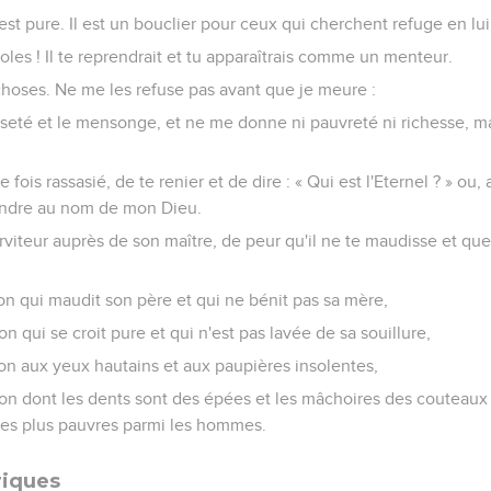
st pure. Il est un bouclier pour ceux qui cherchent refuge en lui
roles ! Il te reprendrait et tu apparaîtrais comme un menteur.
oses. Ne me les refuse pas avant que je meure :
sseté et le mensonge, et ne me donne ni pauvreté ni richesse, m
e fois rassasié, de te renier et de dire : « Qui est l'Eternel ? » ou,
endre au nom de mon Dieu.
viteur auprès de son maître, de peur qu'il ne te maudisse et que 
ion qui maudit son père et qui ne bénit pas sa mère,
on qui se croit pure et qui n'est pas lavée de sa souillure,
ion aux yeux hautains et aux paupières insolentes,
ion dont les dents sont des épées et les mâchoires des couteaux
 les plus pauvres parmi les hommes.
riques