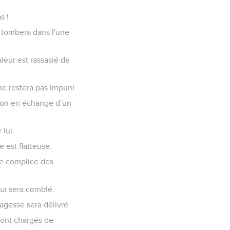
s !
s tombera dans l'une
aleur est rassasié de
ne restera pas impuni.
ssion en échange d’un
 lui.
 est flatteuse.
 le complice des
qui sera comblé.
agesse sera délivré.
sont chargés de