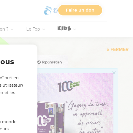
faveur d’une inconnue ?
Faire un don
alédiction.
semblent :
ien ?
Le Top
honoré.
nous
 l'homme non plus ne
opChrétien
utilisateur)
, mais celle d’un homme
n et les
:
 ne se séparerait pas de
 du monde…
eurs.