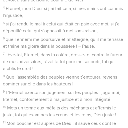
8
les brebis comme les bœufs, et même les animaux
sauvages,
9
les oiseaux du ciel et les poissons de la mer, tout ce qui
parcourt les sentiers des mers.
10
Eternel, notre Seigneur, que ton nom est magnifique sur
toute la terre !
Psaumes
9
Seuls les Évangiles sont disponibles en vidéo pour le moment.
Le Seigneur, sauveur des pauvres et des
opprimés
1
Au chef de chœur, sur la mélodie de « Meurs pour le fils ».
Psaume de David.
2
Je te louerai, Eternel, de tout mon cœur, je raconterai