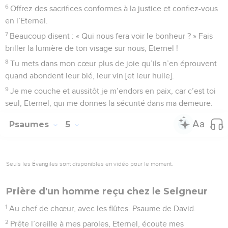
3
Aie pitié de moi, Eternel, car je suis sans force ! Guéris-moi,
Eternel, car je tremble de tous mes os !
4
*Mon âme est toute troublée. Et toi, Eternel, jusqu’à quand
me traiteras-tu ainsi ?
5
Reviens, Eternel, délivre-moi, sauve-moi à cause de ta
bonté,
6
car dans la mort on n’évoque plus ton souvenir : qui te
louera dans le séjour des morts ?
7
Je m’épuise à force de gémir ; chaque nuit mon lit est
trempé de mes larmes, il est inondé de mes pleurs.
8
Mes yeux sont usés par le chagrin : tous ceux qui me
persécutent les affaiblissent.
9
*Eloignez-vous de moi, vous tous qui commettez l’injustice,
car l’Eternel entend mes pleurs !
10
L’Eternel exauce mes supplications, l’Eternel accueille ma
prière.
11
Tous mes ennemis sont remplis de confusion et d’effroi ;