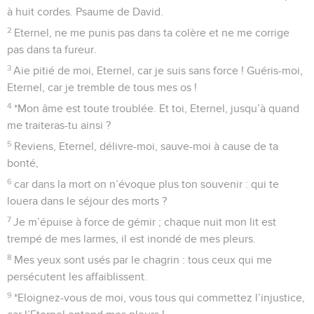
bande son arc, et il vise ;
14
il dirige sur lui des traits meurtriers, il rend ses flèches
brûlantes.
15
Le méchant prépare le mal, il conçoit la misère et il
accouche de la fausseté.
16
Il ouvre une fosse, il la creuse, mais il tombe dans le trou
qu’il a fait.
17
Sa misère retombe sur sa tête, et sa violence descend sur
son front.
18
Je louerai l’Eternel à cause de sa justice, je chanterai le
nom de l’Eternel, le Très-Haut.
Psaumes
8
Seuls les Évangiles sont disponibles en vidéo pour le moment.