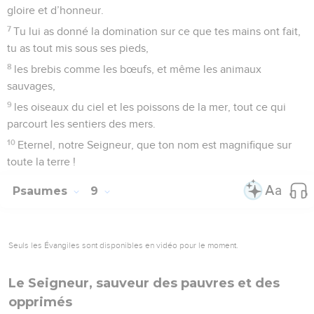
des malheureux n’est pas perdue pour toujours !
20
Lève-toi, Eternel, que l’homme ne triomphe pas, que les
nations soient jugées devant toi !
21
Frappe-les d’épouvante, Eternel, que les peuples sachent
qu’ils ne sont que des hommes ! – Pause.
Psaumes
10
Seuls les Évangiles sont disponibles en vidéo pour le moment.
Quand tout semble perdu
1
Pourquoi, Eternel, te tiens-tu éloigné ? Pourquoi te caches-
tu dans les moments de détresse ?
2
Le méchant, dans son orgueil, poursuit les malheureux : ils
sont pris dans les pièges qu’il a conçus.
3
Le méchant se vante de ses mauvais désirs, le profiteur