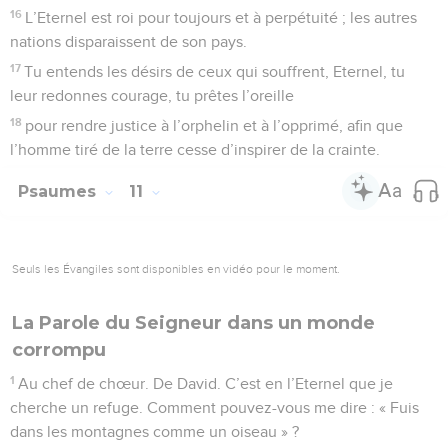
📩 Recevez "La Pensée
du Jour" et nos
nouveautés par email
Inscrivez-vous à notre newsletter et recevez chaque
matin "La Pensée du Jour", "Le verset du Jour -
PassLeMot" et toutes les nouveautés TopChrétien
Musique, TopTV, TopMessages, etc. David Nolent,
notre directeur, vous dévoilera les coulisses, les
projets et les nouveautés en exclusivité ! Restez
connecté(e) !