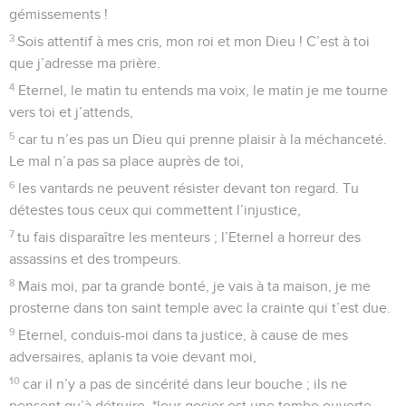
ils reculent, soudain couverts de honte.
Psaumes
7
Seuls les Évangiles sont disponibles en vidéo pour le moment.
Seigneur, rends-moi justice
1
Complainte de David chantée à l’Eternel au sujet de Cush,
le Benjaminite.
2
Eternel, mon Dieu, je cherche refuge en toi : sauve-moi de
tous mes persécuteurs et délivre-moi,
3
sinon ils vont me déchirer comme un lion, ils vont me
dévorer, sans personne pour me délivrer.
4
Eternel, mon Dieu, si j’ai fait cela, si mes mains ont commis
l’injustice,
5
si j’ai rendu le mal à celui qui était en paix avec moi, si j’ai