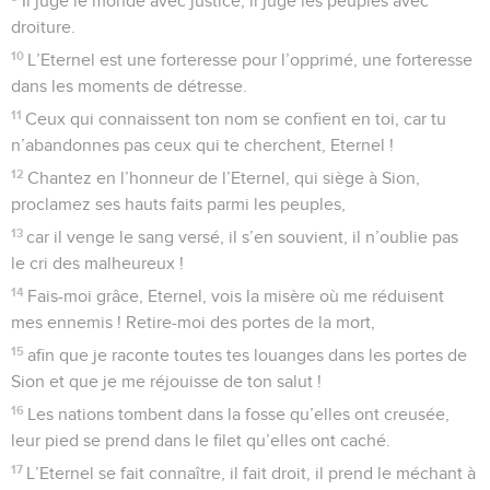
ses griffes.
11
Il dit dans son cœur : « Dieu oublie, il se cache, il ne
regarde jamais ! »
12
Lève-toi, Eternel, ô Dieu, interviens, n’oublie pas les
malheureux !
13
Pourquoi le méchant méprise-t-il Dieu ? Pourquoi dit-il en
son cœur que tu ne punis pas ?
14
Tu vois cependant leur peine et leur souffrance, tu
regardes, pour prendre en main leur cause. C’est à toi que le
malheureux s’abandonne, c’est toi qui viens en aide à
l’orphelin.
15
Brise la force du méchant, punis sa méchanceté, et qu’il
disparaisse à tes yeux !
16
L’Eternel est roi pour toujours et à perpétuité ; les autres
nations disparaissent de son pays.
17
Tu entends les désirs de ceux qui souffrent, Eternel, tu