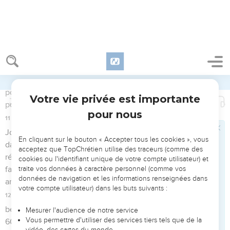
semblent identifier les auteurs par les mentions : « de David
», « d’Asaph », « de Salomon », etc. Cependant, d’autres
compréhensions de l’hébreu sont possibles. « Pour Salomon
», « appartenant au recueil d’Asaph », « au sujet de David »
sont des traductions qui pourraient se justifier dans certains
cas. Ainsi, dans le Psaume 88, la mention des Qoréites
paraît désigner un recueil car la suscription donne le nom
de l’auteur du psaume : Héman l’Ezrahite. Pourtant, il
semble indéniable que la suscription indique souvent
l’identité de l’auteur. Ainsi, en 18.1, il est précisé que David «
adressa à l’Eternel les paroles de ce cantique » et en 7.1 qu’il
lui a chanté la complainte qui suit. Très souvent, les
circonstances de rédaction de la vie de David sont
indiquées (Ps 3 ; 7 ; 18 ; 30 ; etc.) et le Nouveau Testament
voit en lui l’auteur, en particulier, des Psaumes 16 et 110 (Ac
2.25-29,34-35).
Le livre regroupe d’anciennes collections de psaumes :