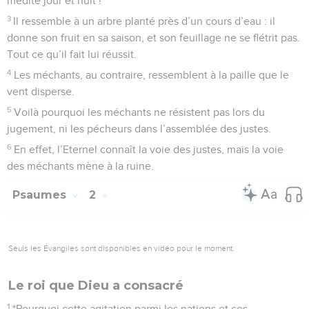
5
A pleine voix je crie à l’Eternel, et il me répond de sa
montagne sainte. – Pause.
6
Je me couche, et je m’endors ; je me réveille, car l’Eternel
est mon soutien.
7
Je n’ai pas peur de ces milliers de personnes qui
m’assiègent de tous côtés.
8
Lève-toi, Eternel, sauve-moi, mon Dieu ! Tu gifles tous mes
ennemis, tu brises les dents des méchants.
9
Le salut appartient à l’Eternel. Que ta bénédiction soit sur
ton peuple ! – Pause.
Psaumes
4
Seuls les Évangiles sont disponibles en vidéo pour le moment.
Défendu par Dieu contre de fausses