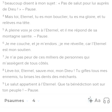
4
Eternel, le matin tu entends ma voix, le matin je me tourne
vers toi et j’attends,
5
car tu n’es pas un Dieu qui prenne plaisir à la méchanceté.
Le mal n’a pas sa place auprès de toi,
6
les vantards ne peuvent résister devant ton regard. Tu
détestes tous ceux qui commettent l’injustice,
7
tu fais disparaître les menteurs ; l’Eternel a horreur des
assassins et des trompeurs.
8
Mais moi, par ta grande bonté, je vais à ta maison, je me
prosterne dans ton saint temple avec la crainte qui t’est due.
9
Eternel, conduis-moi dans ta justice, à cause de mes
adversaires, aplanis ta voie devant moi,
10
car il n’y a pas de sincérité dans leur bouche ; ils ne
pensent qu’à détruire, *leur gosier est une tombe ouverte,
leur langue prononce des paroles flatteuses.
11
Traite-les comme des coupables, ô Dieu, que leurs projets
provoquent leur chute ! Chasse-les à cause de leurs