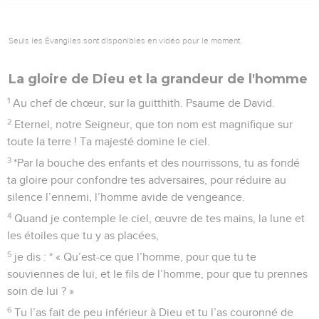
11
Ceux qui connaissent ton nom se confient en toi, car tu
n’abandonnes pas ceux qui te cherchent, Eternel !
12
Chantez en l’honneur de l’Eternel, qui siège à Sion,
proclamez ses hauts faits parmi les peuples,
13
car il venge le sang versé, il s’en souvient, il n’oublie pas
le cri des malheureux !
14
Fais-moi grâce, Eternel, vois la misère où me réduisent
mes ennemis ! Retire-moi des portes de la mort,
15
afin que je raconte toutes tes louanges dans les portes de
Sion et que je me réjouisse de ton salut !
16
Les nations tombent dans la fosse qu’elles ont creusée,
leur pied se prend dans le filet qu’elles ont caché.
17
L’Eternel se fait connaître, il fait droit, il prend le méchant à
son propre piège. – Jeu d’instruments. Pause.
18
Que les méchants rejoignent le séjour des morts avec
toutes les nations qui oublient Dieu,
19
car le pauvre n’est pas oublié définitivement, l’espérance