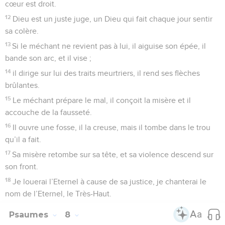
toutes tes merveilles.
3
Je ferai de toi le sujet de ma joie et de mon allégresse, je
chanterai ton nom, Dieu très-haut.
4
Mes ennemis reculent, ils trébuchent, ils disparaissent
devant toi,
5
car tu soutiens mon droit et ma cause, tu sièges sur ton
trône en juste juge.
6
Tu réprimandes les nations, tu détruis le méchant, tu
effaces leur nom pour toujours et à perpétuité.
7
Plus d’ennemis ! Des ruines éternelles ! Tu as détruit des
villes, et leur souvenir est perdu.
8
L’Eternel règne pour toujours, il a dressé son trône pour le
jugement.
9
Il juge le monde avec justice, il juge les peuples avec
droiture.
10
L’Eternel est une forteresse pour l’opprimé, une forteresse
dans les moments de détresse.