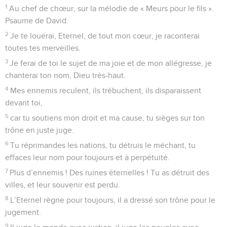
maudit et méprise l’Eternel.
4
Le méchant dit, dans son arrogance : « Il ne punit pas ! Il n’y
a pas de Dieu ! » Voilà toutes ses pensées.
5
Ses entreprises réussissent en tout temps ; tes jugements
passent au-dessus de sa tête, il disperse tous ses
adversaires.
6
Il dit dans son cœur : « Je ne suis pas ébranlé, je suis pour
toujours à l’abri du malheur ! »
7
*Sa bouche est pleine de malédictions, de tromperies et de
fraudes ; il y a sous sa langue la méchanceté et le malheur.
8
Il se tient en embuscade près des villages, il assassine
l’innocent dans des endroits retirés ; ses yeux épient le
malheureux.
9
Il est aux aguets dans sa cachette comme le lion dans sa
tanière, il est aux aguets pour attraper le malheureux ; il
l’attrape en l’attirant dans son piège.
10
Il s’accroupit, il se tapit, et les malheureux tombent dans