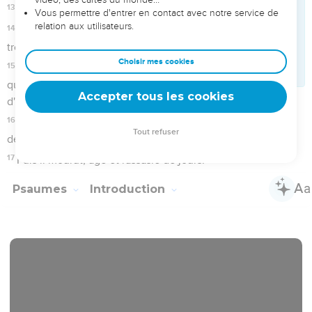
entre autres, « les prières de David » (72.20 ; voir 51 à 65 ; 67
à 71), les psaumes des Qoréites (42 à 49 ; 84 et 85 ; 87 et
88), ceux d’Asaph (50 ; 73 à 83) et les cantiques pour la
route vers le Temple (120 à 134). Le psautier ne constitue
pourtant pas un ensemble hétéroclite. Sa structure, dont la
touche finale date de l’époque du deuxième Temple, après
l’exil (126 ; 137), livre la clé de son unité profonde : il se
divise en cinq livres à l’image du Pentateuque, document
fondamental de l’alliance. Car dans les Psaumes s’exprime,
de façon diverse et souvent poignante, le sentiment
d’allégeance du peuple envers son Suzerain. Dès le début,
le Psaume 1 définit le contexte des prières d’Israël : la Loi de
l’alliance, dont le respect est un gage de bonheur (19 ; 119).
Les psaumes didactiques rappellent l’histoire des
interventions de l’Eternel en faveur de son peuple (74 ; 78) ;
*Sion, demeure de l’Eternel (76.3), est un « nouveau » Sinaï
(68.9,17-18), et des psaumes s’élève un cri : « Considère ton
alliance ! » (74.20).