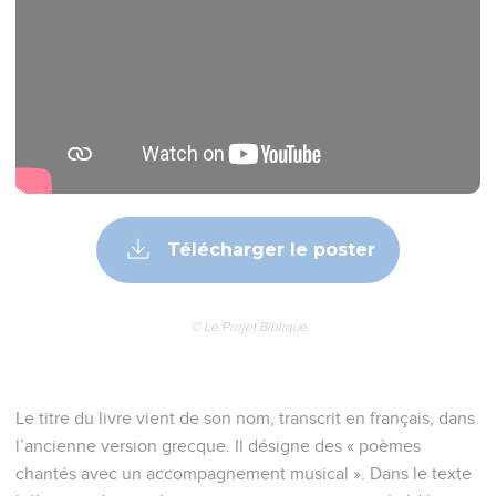
Nourri de cette vision de sa relation avec Dieu, le peuple
prie l’Eternel, de manière communautaire (12 ; 44), liturgique
(118) ou individuelle (3 ; 5), quelles que soient les
circonstances, comptant sur la seule grâce du Seigneur
(32.1-2 ; 115.1). On a ainsi défini plusieurs catégories de
psaumes : hymnes, psaumes du règne de Dieu, psaumes de
supplication à l’occasion d’un péché, d’une maladie ou de
la persécution, psaumes de reconnaissance, psaumes
royaux, cantiques de Sion, psaumes pour la montée au
Temple, lors des grandes fêtes, etc. Souvent les croyants y
proclament leur espérance : l’espérance d’une libération de
la mort (49.16), de la conversion des nations païennes (117.1 ;
Rm 15.1), du jugement des méchants (35 ; 137 ; Ap 6.9s.) et
de la venue du Roi attendu. Car les Psaumes annoncent les
souffrances, la résurrection, la gloire et le règne du *Messie
(2 ; 16 ; 22 ; 31 ; 41 ; 110 ; 118.22-23).
La Bible Du Semeur Copyright © 1992, 1999 by Biblica, Inc.® Used by