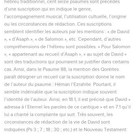
permission. All rights reserved worldwide.
Psaumes
1
Seuls les Évangiles sont disponibles en vidéo pour le moment.
Dieu crée l'univers et l'humanité
1
Heureux l’homme qui ne suit pas le conseil des méchants,
qui ne s’arrête pas sur la voie des pécheurs et ne s’assied
pas en compagnie des moqueurs,
2
mais qui trouve son plaisir dans la loi de l’Eternel et la
médite jour et nuit !
3
Il ressemble à un arbre planté près d’un cours d’eau : il
donne son fruit en sa saison, et son feuillage ne se flétrit pas.
Tout ce qu’il fait lui réussit.