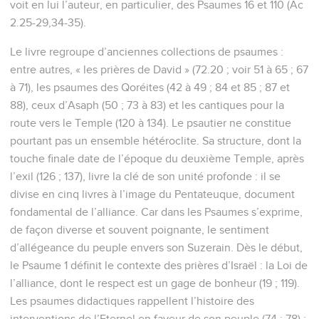
4
Les méchants, au contraire, ressemblent à la paille que le
vent disperse.
5
Voilà pourquoi les méchants ne résistent pas lors du
jugement, ni les pécheurs dans l’assemblée des justes.
6
En effet, l’Eternel connaît la voie des justes, mais la voie
des méchants mène à la ruine.
Psaumes
2
Seuls les Évangiles sont disponibles en vidéo pour le moment.
Le roi que Dieu a consacré
1
*Pourquoi cette agitation parmi les nations et ces
préoccupations dépourvues de sens parmi les peuples ?
2
Les rois de la terre se soulèvent et les chefs se liguent
ensemble contre l’Eternel et contre celui qu’il a désigné par