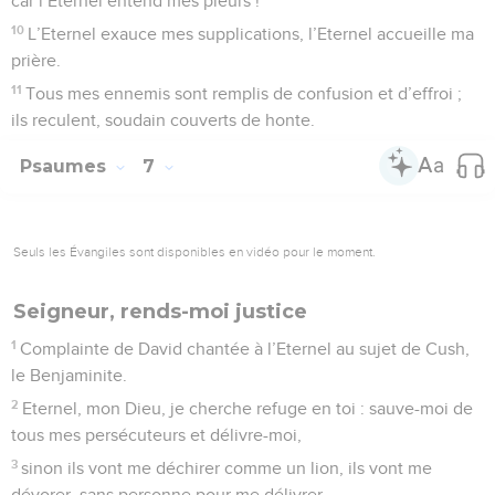
La gloire de Dieu et la grandeur de l'homme
1
Au chef de chœur, sur la guitthith. Psaume de David.
2
Eternel, notre Seigneur, que ton nom est magnifique sur
toute la terre ! Ta majesté domine le ciel.
3
*Par la bouche des enfants et des nourrissons, tu as fondé
ta gloire pour confondre tes adversaires, pour réduire au
silence l’ennemi, l’homme avide de vengeance.
4
Quand je contemple le ciel, œuvre de tes mains, la lune et
les étoiles que tu y as placées,
5
je dis : * « Qu’est-ce que l’homme, pour que tu te
souviennes de lui, et le fils de l’homme, pour que tu prennes
soin de lui ? »
6
Tu l’as fait de peu inférieur à Dieu et tu l’as couronné de
gloire et d’honneur.
7
Tu lui as donné la domination sur ce que tes mains ont fait,
tu as tout mis sous ses pieds,