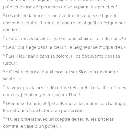
accusations
1
Au chef de chœur, avec instruments à cordes. Psaume de
David.
2
Quand je crie, réponds-moi, Dieu de ma justice ! Quand
j’étais dans la détresse, tu m’as mis au large. Aie pitié de
moi, écoute ma prière !
3
Vous les hommes, jusqu’à quand mépriserez-vous ma
gloire ? Jusqu’à quand aimerez-vous ce qui est sans valeur
et rechercherez-vous le mensonge ? – Pause.
4
Sachez que l’Eternel s’est choisi un homme fidèle.
L’Eternel entend quand je crie à lui.
5
*Si vous vous mettez en colère, ne péchez pas ! Parlez
dans votre cœur, sur votre lit, et faites silence. – Pause.
6
Offrez des sacrifices conformes à la justice et confiez-vous
en l’Eternel.
7
Beaucoup disent : « Qui nous fera voir le bonheur ? » Fais