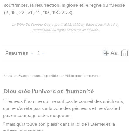
12
Rendez hommage au fils, de peur qu’il ne s’irrite et que
vous n’alliez à votre perte, car sa colère s’enflamme
rapidement. Heureux tous ceux qui se confient en lui !
Psaumes
3
Seuls les Évangiles sont disponibles en vidéo pour le moment.
Entouré d'ennemis
1
Psaume de David, lorsqu’il fuyait devant son fils Absalom.
2
Eternel, que mes ennemis sont nombreux ! Beaucoup se
dressent contre moi,
3
beaucoup disent à mon sujet : « Pas de salut pour lui auprès
de Dieu ! » – Pause.
4
Mais toi, Eternel, tu es mon bouclier, tu es ma gloire, et tu
relèves ma tête.