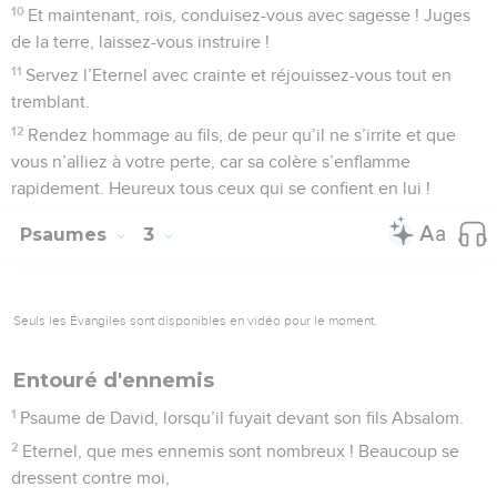
briller la lumière de ton visage sur nous, Eternel !
8
Tu mets dans mon cœur plus de joie qu’ils n’en éprouvent
quand abondent leur blé, leur vin [et leur huile].
9
Je me couche et aussitôt je m’endors en paix, car c’est toi
seul, Eternel, qui me donnes la sécurité dans ma demeure.
Psaumes
5
Seuls les Évangiles sont disponibles en vidéo pour le moment.
Prière d'un homme reçu chez le Seigneur
1
Au chef de chœur, avec les flûtes. Psaume de David.
2
Prête l’oreille à mes paroles, Eternel, écoute mes
gémissements !
3
Sois attentif à mes cris, mon roi et mon Dieu ! C’est à toi
que j’adresse ma prière.