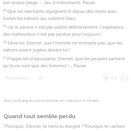
leur redonnes courage, tu prêtes l’oreille
18
pour rendre justice à l’orphelin et à l’opprimé, afin que
l’homme tiré de la terre cesse d’inspirer de la crainte.
Psaumes
11
Seuls les Évangiles sont disponibles en vidéo pour le moment.
La Parole du Seigneur dans un monde
corrompu
1
Au chef de chœur. De David. C’est en l’Eternel que je
cherche un refuge. Comment pouvez-vous me dire : « Fuis
dans les montagnes comme un oiseau » ?
2
Les méchants bandent leur arc, ils ajustent leur flèche sur
la corde pour tirer dans l’ombre sur ceux dont le cœur est
droit.
3
Quand les fondements sont renversés, que peut faire le