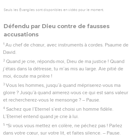
nombreux péchés, de leur révolte contre toi.
12
Alors tous ceux qui se confient en toi se réjouiront, ils
seront pour toujours dans l’allégresse, et tu les protégeras ;
tu seras un sujet de joie pour ceux qui aiment ton nom,
13
car tu bénis le juste, Eternel, tu l’entoures de ta grâce
comme d’un bouclier.
Psaumes
6
Seuls les Évangiles sont disponibles en vidéo pour le moment.
Seigneur, ne me condamne pas
1
Au chef de chœur, avec instruments à cordes, sur la harpe
à huit cordes. Psaume de David.
2
Eternel, ne me punis pas dans ta colère et ne me corrige
pas dans ta fureur.