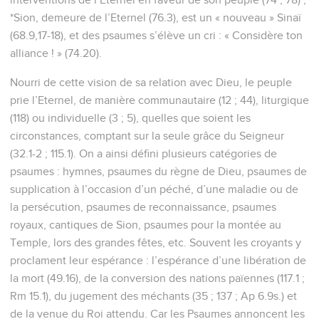
onction :
3
« Arrachons leurs liens, jetons leurs chaînes loin de nous ! »
4
Celui qui siège dans le ciel rit, le Seigneur se moque d’eux.
5
Puis il leur parle dans sa colère, il les épouvante dans sa
fureur :
6
« C’est moi qui ai établi mon roi sur Sion, ma montagne
sainte ! »
7
Je veux proclamer le décret de l’Eternel. Il m’a dit : « *Tu es
mon fils, je t’ai engendré aujourd’hui !
8
Demande-le-moi, et *je te donnerai les nations en héritage,
les extrémités de la terre en possession.
9
*Tu les briseras avec un sceptre de fer, tu les briseras
comme le vase d’un potier. »
10
Et maintenant, rois, conduisez-vous avec sagesse ! Juges
de la terre, laissez-vous instruire !
11
Servez l’Eternel avec crainte et réjouissez-vous tout en
tremblant.