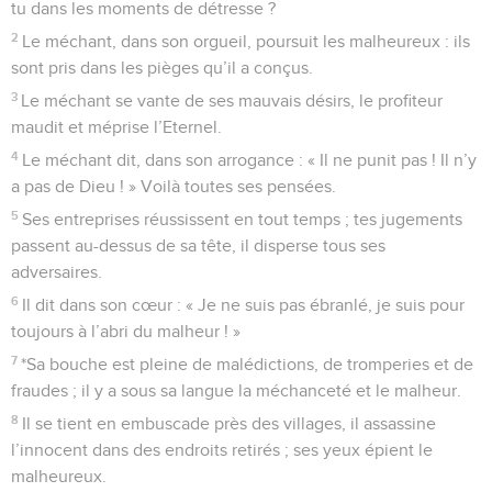
juste ?
4
L’Eternel est dans son saint temple, l’Eternel a son trône
dans le ciel. Ses yeux regardent, il examine les hommes.
5
L’Eternel examine le juste ; il déteste le méchant et celui
qui aime la violence.
6
Il fait pleuvoir sur les méchants des charbons, du feu et du
soufre. Un vent brûlant, tel est le lot qu’ils ont en partage,
7
car l’Eternel est juste, il aime la justice ; les hommes droits
contemplent son visage.