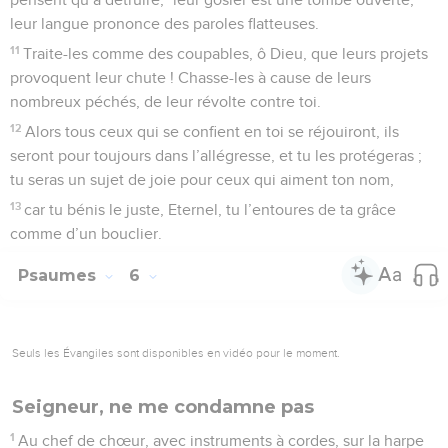
dépouillé celui qui s’opposait à moi sans raison,
6
que l’ennemi me poursuive et m’atteigne, qu’il me terrasse
et traîne ma gloire dans la poussière ! – Pause.
7
Lève-toi, Eternel, dans ta colère, dresse-toi contre la fureur
de mes adversaires, réveille-toi pour me secourir, toi qui
établis le droit !
8
Que l’assemblée des peuples vienne t’entourer, reviens
dominer sur elle dans les hauteurs !
9
L’Eternel exerce son jugement sur les peuples : juge-moi,
Eternel, conformément à ma justice et à mon intégrité !
10
Mets un terme aux méfaits des méchants et affermis le
juste, toi qui examines les cœurs et les reins, Dieu juste !
11
Mon bouclier est auprès de Dieu : il sauve ceux dont le
cœur est droit.
12
Dieu est un juste juge, un Dieu qui fait chaque jour sentir
sa colère.
13
Si le méchant ne revient pas à lui, il aiguise son épée, il