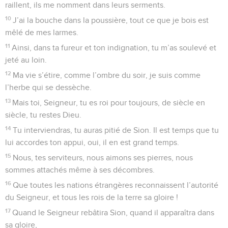
raillent, ils me nomment dans leurs serments.
10
J’ai la bouche dans la poussière, tout ce que je bois est
mêlé de mes larmes.
11
Ainsi, dans ta fureur et ton indignation, tu m’as soulevé et
jeté au loin.
12
Ma vie s’étire, comme l’ombre du soir, je suis comme
l’herbe qui se dessèche.
13
Mais toi, Seigneur, tu es roi pour toujours, de siècle en
siècle, tu restes Dieu.
14
Tu interviendras, tu auras pitié de Sion. Il est temps que tu
lui accordes ton appui, oui, il en est grand temps.
15
Nous, tes serviteurs, nous aimons ses pierres, nous
sommes attachés même à ses décombres.
16
Que toutes les nations étrangères reconnaissent l’autorité
du Seigneur, et tous les rois de la terre sa gloire !
17
Quand le Seigneur rebâtira Sion, quand il apparaîtra dans
sa gloire,