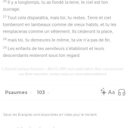
26
Il y a longtemps, tu as fondé la terre, le ciel est ton
ouvrage.
27
Tout cela disparaîtra, mais toi, tu restes. Terre et ciel
tomberont en lambeaux comme de vieux habits, et tu les
remplaceras comme un vêtement. Ils céderont la place,
28
mais toi, tu demeures le même, ta vie n’a pas de fin.
29
Les enfants de tes serviteurs s’établiront et leurs
descendants resteront sous ton regard.
© Société biblique française – Bibli’O, 1997, avec autorisation. Pour vous procurer
une Bible imprimée, rendez-vous sur www.editionsbiblio.fr
Psaumes
103
Seuls les Évangiles sont disponibles en vidéo pour le moment.