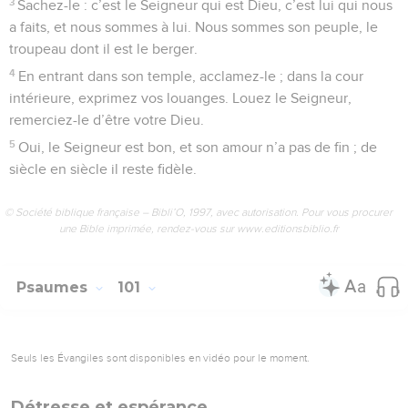
3
Sachez-le : c’est le Seigneur qui est Dieu, c’est lui qui nous
a faits, et nous sommes à lui. Nous sommes son peuple, le
troupeau dont il est le berger.
4
En entrant dans son temple, acclamez-le ; dans la cour
intérieure, exprimez vos louanges. Louez le Seigneur,
remerciez-le d’être votre Dieu.
5
Oui, le Seigneur est bon, et son amour n’a pas de fin ; de
siècle en siècle il reste fidèle.
© Société biblique française – Bibli’O, 1997, avec autorisation. Pour vous procurer
une Bible imprimée, rendez-vous sur www.editionsbiblio.fr
Psaumes
101
Seuls les Évangiles sont disponibles en vidéo pour le moment.
Détresse et espérance