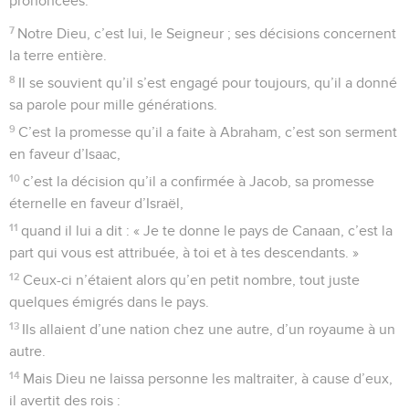
prononcées.
7
Notre Dieu, c’est lui, le Seigneur ; ses décisions concernent
la terre entière.
8
Il se souvient qu’il s’est engagé pour toujours, qu’il a donné
sa parole pour mille générations.
9
C’est la promesse qu’il a faite à Abraham, c’est son serment
en faveur d’Isaac,
10
c’est la décision qu’il a confirmée à Jacob, sa promesse
éternelle en faveur d’Israël,
11
quand il lui a dit : « Je te donne le pays de Canaan, c’est la
part qui vous est attribuée, à toi et à tes descendants. »
12
Ceux-ci n’étaient alors qu’en petit nombre, tout juste
quelques émigrés dans le pays.
13
Ils allaient d’une nation chez une autre, d’un royaume à un
autre.
14
Mais Dieu ne laissa personne les maltraiter, à cause d’eux,
il avertit des rois :