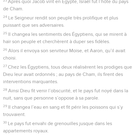
23
Après quoi Jacob vint en Égypte, Israël fut l’hôte du pays
de Cham.
24
Le Seigneur rendit son peuple très prolifique et plus
puissant que ses adversaires.
25
Il changea les sentiments des Égyptiens, qui se mirent à
haïr son peuple et cherchèrent à duper ses fidèles.
26
Alors il envoya son serviteur Moïse, et Aaron, qu’il avait
choisi.
27
Chez les Égyptiens, tous deux réalisèrent les prodiges que
Dieu leur avait ordonnés ; au pays de Cham, ils firent des
interventions marquantes.
28
Ainsi Dieu fit venir l’obscurité, et le pays fut noyé dans la
nuit, sans que personne s’oppose à sa parole.
29
Il changea l’eau en sang et fit périr les poissons qui s’y
trouvaient.
30
Le pays fut envahi de grenouilles jusque dans les
appartements royaux.