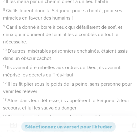
7
Il les mena par un chemin direct à un lieu habité.
8
Qu’ils louent donc le Seigneur pour sa bonté, pour ses
miracles en faveur des humains !
9
Car il a donné à boire à ceux qui défaillaient de soif, et
ceux qui mouraient de faim, il les a comblés de tout le
nécessaire.
10
D’autres, misérables prisonniers enchaînés, étaient assis
dans un obscur cachot.
11
Ils avaient été rebelles aux ordres de Dieu, ils avaient
méprisé les décrets du Très-Haut.
12
Il les fit plier sous le poids de la peine, sans personne pour
venir les relever.
13
Alors dans leur détresse, ils appelèrent le Seigneur à leur
secours, et lui les sauva du danger.
14
Il les retira de leur obscur cachot et rompit leurs liens.
15
Qu’ils louent donc le Seigneur pour sa bonté, pour ses
Contenus
Versions
Commentaires
Strong
Dictionnaire
miracles en faveur des humains !