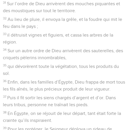
31
Sur l’ordre de Dieu arrivèrent des mouches piquantes et
des moustiques sur tout le territoire.
32
Au lieu de pluie, il envoya la grêle, et la foudre qui mit le
feu dans le pays ;
33
il détruisit vignes et figuiers, et cassa les arbres de la
région.
34
Sur un autre ordre de Dieu arrivèrent des sauterelles, des
criquets pèlerins innombrables,
35
qui dévorèrent toute la végétation, tous les produits du
sol.
36
Enfin, dans les familles d’Égypte, Dieu frappa de mort tous
les fils aînés, le plus précieux produit de leur vigueur.
37
Puis il fit sortir les siens chargés d’argent et d’or. Dans
leurs tribus, personne ne traînait les pieds.
38
En Égypte, on se réjouit de leur départ, tant était forte la
crainte qu’ils inspiraient.
39
Pour les protéger, le Seigneur déploya un rideau de