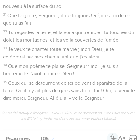
nouveau à la surface du sol.
31
Que ta gloire, Seigneur, dure toujours ! Réjouis-toi de ce
que tu as fait !
32
Tu regardes la terre, et la voilà qui tremble ; tu touches du
doigt les montagnes, et les voilà couvertes de fumée.
33
Je veux te chanter toute ma vie ; mon Dieu, je te
célébrerai par mes chants tant que j’existerai.
34
Que mon poème te plaise, Seigneur ; moi, je suis si
heureux de t’avoir comme Dieu !
35
Ceux qui se détournent de toi doivent disparaître de la
terre. Qu’il n’y ait plus de gens sans foi ni loi ! Oui, je veux te
dire merci, Seigneur. Alléluia, vive le Seigneur !
© Société biblique française – Bibli’O, 1997, avec autorisation. Pour vous procurer
une Bible imprimée, rendez-vous sur www.editionsbiblio.fr
Psaumes
105