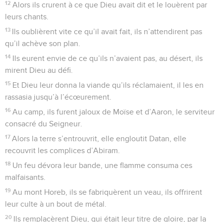
12
Alors ils crurent à ce que Dieu avait dit et le louèrent par
leurs chants.
13
Ils oublièrent vite ce qu’il avait fait, ils n’attendirent pas
qu’il achève son plan.
14
Ils eurent envie de ce qu’ils n’avaient pas, au désert, ils
mirent Dieu au défi.
15
Et Dieu leur donna la viande qu’ils réclamaient, il les en
rassasia jusqu’à l’écœurement.
16
Au camp, ils furent jaloux de Moïse et d’Aaron, le serviteur
consacré du Seigneur.
17
Alors la terre s’entrouvrit, elle engloutit Datan, elle
recouvrit les complices d’Abiram.
18
Un feu dévora leur bande, une flamme consuma ces
malfaisants.
19
Au mont Horeb, ils se fabriquèrent un veau, ils offrirent
leur culte à un bout de métal.
20
Ils remplacèrent Dieu, qui était leur titre de gloire, par la