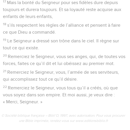
17
Mais la bonté du Seigneur pour ses fidèles dure depuis
toujours et durera toujours. Et sa loyauté reste acquise aux
enfants de leurs enfants,
18
s’ils respectent les règles de l’alliance et pensent à faire
ce que Dieu a commandé.
19
Le Seigneur a dressé son trône dans le ciel. Il règne sur
tout ce qui existe.
20
Remerciez le Seigneur, vous ses anges, qui, de toutes vos
forces, faites ce qu’il dit et lui obéissez au premier mot.
21
Remerciez le Seigneur, vous, l’armée de ses serviteurs,
qui accomplissez tout ce qu’il désire.
22
Remerciez le Seigneur, vous tous qu’il a créés, où que
vous soyez dans son empire. Et moi aussi, je veux dire :
« Merci, Seigneur. »
© Société biblique française – Bibli’O, 1997, avec autorisation. Pour vous procurer
une Bible imprimée, rendez-vous sur www.editionsbiblio.fr