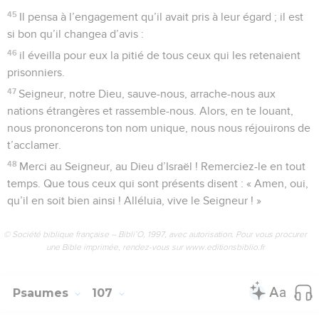
45
Il pensa à l’engagement qu’il avait pris à leur égard ; il est
si bon qu’il changea d’avis :
46
il éveilla pour eux la pitié de tous ceux qui les retenaient
prisonniers.
47
Seigneur, notre Dieu, sauve-nous, arrache-nous aux
nations étrangères et rassemble-nous. Alors, en te louant,
nous prononcerons ton nom unique, nous nous réjouirons de
t’acclamer.
48
Merci au Seigneur, au Dieu d’Israël ! Remerciez-le en tout
temps. Que tous ceux qui sont présents disent : « Amen, oui,
qu’il en soit bien ainsi ! Alléluia, vive le Seigneur ! »
© Société biblique française – Bibli’O, 1997, avec autorisation. Pour vous procurer
une Bible imprimée, rendez-vous sur www.editionsbiblio.fr
Psaumes
107