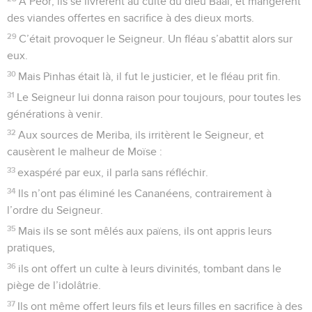
A Péor, ils se livrèrent au culte du dieu Baal, et mangèrent
des viandes offertes en sacrifice à des dieux morts.
29
C’était provoquer le Seigneur. Un fléau s’abattit alors sur
eux.
30
Mais Pinhas était là, il fut le justicier, et le fléau prit fin.
31
Le Seigneur lui donna raison pour toujours, pour toutes les
générations à venir.
32
Aux sources de Meriba, ils irritèrent le Seigneur, et
causèrent le malheur de Moïse :
33
exaspéré par eux, il parla sans réfléchir.
34
Ils n’ont pas éliminé les Cananéens, contrairement à
l’ordre du Seigneur.
35
Mais ils se sont mêlés aux païens, ils ont appris leurs
pratiques,
36
ils ont offert un culte à leurs divinités, tombant dans le
piège de l’idolâtrie.
37
Ils ont même offert leurs fils et leurs filles en sacrifice à des