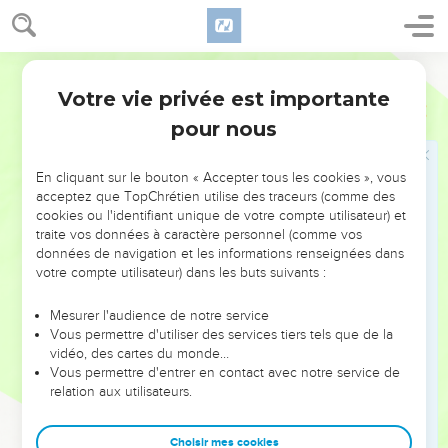
3
Qu’on te loue, Dieu présent, grand et redoutable : – Oui, tu
es l’unique vrai Dieu.
Français Courant
4
Et qu’on loue ta force, roi qui aimes le droit. C’est toi qui as
Votre vie privée est importante
Psaumes
99
fixé nos règles de vie, c’est toi qui as déterminé le droit et
pour nous
l’ordre en Israël.
5
Proclamez la grandeur du Seigneur notre Dieu, inclinez-
En cliquant sur le bouton « Accepter tous les cookies », vous
vous devant son marchepied. – Oui, le Seigneur est l’unique
acceptez que TopChrétien utilise des traceurs (comme des
vrai Dieu.
cookies ou l'identifiant unique de votre compte utilisateur) et
traite vos données à caractère personnel (comme vos
6
Moïse et Aaron, parmi ses prêtres, et Samuel, parmi ceux
données de navigation et les informations renseignées dans
qui recouraient à lui, ceux-là faisaient appel au Seigneur, et
votre compte utilisateur) dans les buts suivants :
lui leur répondait.
7
Dieu parlait dans la colonne de fumée, eux respectaient
Mesurer l'audience de notre service
Vous permettre d'utiliser des services tiers tels que de la
ses ordres et les règles de vie qu’il leur donnait.
vidéo, des cartes du monde…
8
Seigneur notre Dieu, tu leur répondais toi-même ; tu as été
Vous permettre d'entrer en contact avec notre service de
relation aux utilisateurs.
pour eux un Dieu patient, mais tu les as punis de leurs
méfaits.
Choisir mes cookies
9
Proclamez la grandeur du Seigneur, inclinez-vous face à la