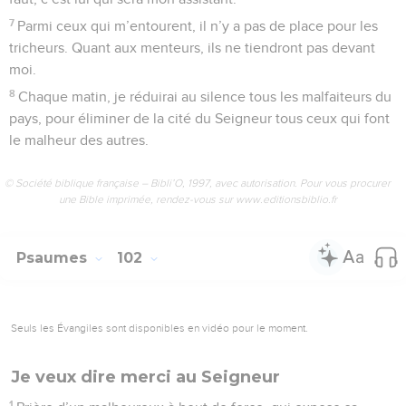
7
Parmi ceux qui m’entourent, il n’y a pas de place pour les
tricheurs. Quant aux menteurs, ils ne tiendront pas devant
moi.
8
Chaque matin, je réduirai au silence tous les malfaiteurs du
pays, pour éliminer de la cité du Seigneur tous ceux qui font
le malheur des autres.
© Société biblique française – Bibli’O, 1997, avec autorisation. Pour vous procurer
une Bible imprimée, rendez-vous sur www.editionsbiblio.fr
Psaumes
102
Seuls les Évangiles sont disponibles en vidéo pour le moment.
Je veux dire merci au Seigneur
1