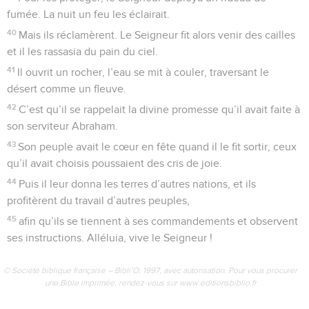
fumée. La nuit un feu les éclairait.
40
Mais ils réclamèrent. Le Seigneur fit alors venir des cailles
et il les rassasia du pain du ciel.
41
Il ouvrit un rocher, l’eau se mit à couler, traversant le
désert comme un fleuve.
42
C’est qu’il se rappelait la divine promesse qu’il avait faite à
son serviteur Abraham.
43
Son peuple avait le cœur en fête quand il le fit sortir, ceux
qu’il avait choisis poussaient des cris de joie.
44
Puis il leur donna les terres d’autres nations, et ils
profitèrent du travail d’autres peuples,
45
afin qu’ils se tiennent à ses commandements et observent
ses instructions. Alléluia, vive le Seigneur !
© Société biblique française – Bibli’O, 1997, avec autorisation. Pour vous procurer
une Bible imprimée, rendez-vous sur www.editionsbiblio.fr