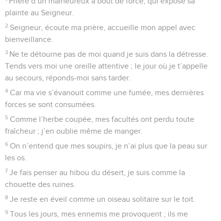
Prière d’un malheureux à bout de force, qui expose sa
plainte au Seigneur.
2
Seigneur, écoute ma prière, accueille mon appel avec
bienveillance.
3
Ne te détourne pas de moi quand je suis dans la détresse.
Tends vers moi une oreille attentive ; le jour où je t’appelle
au secours, réponds-moi sans tarder.
4
Car ma vie s’évanouit comme une fumée, mes dernières
forces se sont consumées.
5
Comme l’herbe coupée, mes facultés ont perdu toute
fraîcheur ; j’en oublie même de manger.
6
On n’entend que mes soupirs, je n’ai plus que la peau sur
les os.
7
Je fais penser au hibou du désert, je suis comme la
chouette des ruines.
8
Je reste en éveil comme un oiseau solitaire sur le toit.
9
Tous les jours, mes ennemis me provoquent ; ils me