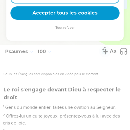
montagne qui lui appartient : – Oui, il est l’unique vrai Dieu,
Accepter tous les cookies
le Seigneur notre Dieu.
© Société biblique française – Bibli’O, 1997, avec autorisation. Pour vous procurer
Tout refuser
une Bible imprimée, rendez-vous sur www.editionsbiblio.fr
Psaumes
100
Seuls les Évangiles sont disponibles en vidéo pour le moment.
Le roi s'engage devant Dieu à respecter le
droit
1
Gens du monde entier, faites une ovation au Seigneur.
2
Offrez-lui un culte joyeux, présentez-vous à lui avec des
cris de joie.