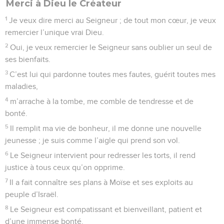
Merci à Dieu le Créateur
1
Je veux dire merci au Seigneur ; de tout mon cœur, je veux
remercier l’unique vrai Dieu.
2
Oui, je veux remercier le Seigneur sans oublier un seul de
ses bienfaits.
3
C’est lui qui pardonne toutes mes fautes, guérit toutes mes
maladies,
4
m’arrache à la tombe, me comble de tendresse et de
bonté.
5
Il remplit ma vie de bonheur, il me donne une nouvelle
jeunesse ; je suis comme l’aigle qui prend son vol.
6
Le Seigneur intervient pour redresser les torts, il rend
justice à tous ceux qu’on opprime.
7
Il a fait connaître ses plans à Moïse et ses exploits au
peuple d’Israël.
8
Le Seigneur est compatissant et bienveillant, patient et
d’une immense bonté.