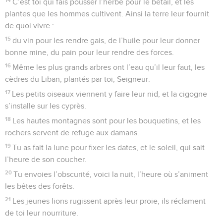
C’est toi qui fais pousser l’herbe pour le bétail, et les
plantes que les hommes cultivent. Ainsi la terre leur fournit
de quoi vivre :
15
du vin pour les rendre gais, de l’huile pour leur donner
bonne mine, du pain pour leur rendre des forces.
16
Même les plus grands arbres ont l’eau qu’il leur faut, les
cèdres du Liban, plantés par toi, Seigneur.
17
Les petits oiseaux viennent y faire leur nid, et la cigogne
s’installe sur les cyprès.
18
Les hautes montagnes sont pour les bouquetins, et les
rochers servent de refuge aux damans.
19
Tu as fait la lune pour fixer les dates, et le soleil, qui sait
l’heure de son coucher.
20
Tu envoies l’obscurité, voici la nuit, l’heure où s’animent
les bêtes des forêts.
21
Les jeunes lions rugissent après leur proie, ils réclament
de toi leur nourriture.