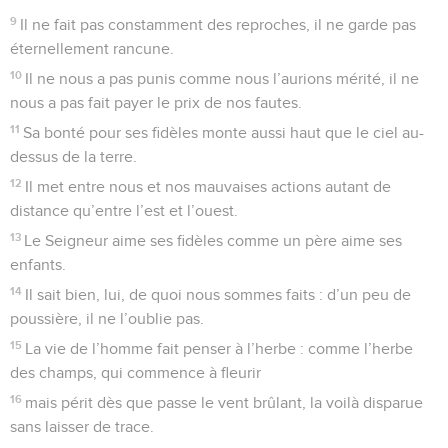
9
Il ne fait pas constamment des reproches, il ne garde pas
éternellement rancune.
10
Il ne nous a pas punis comme nous l’aurions mérité, il ne
nous a pas fait payer le prix de nos fautes.
11
Sa bonté pour ses fidèles monte aussi haut que le ciel au-
dessus de la terre.
12
Il met entre nous et nos mauvaises actions autant de
distance qu’entre l’est et l’ouest.
13
Le Seigneur aime ses fidèles comme un père aime ses
enfants.
14
Il sait bien, lui, de quoi nous sommes faits : d’un peu de
poussière, il ne l’oublie pas.
15
La vie de l’homme fait penser à l’herbe : comme l’herbe
des champs, qui commence à fleurir
16
mais périt dès que passe le vent brûlant, la voilà disparue
sans laisser de trace.