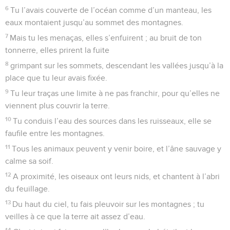
6
Tu l’avais couverte de l’océan comme d’un manteau, les
eaux montaient jusqu’au sommet des montagnes.
7
Mais tu les menaças, elles s’enfuirent ; au bruit de ton
tonnerre, elles prirent la fuite
8
grimpant sur les sommets, descendant les vallées jusqu’à la
place que tu leur avais fixée.
9
Tu leur traças une limite à ne pas franchir, pour qu’elles ne
viennent plus couvrir la terre.
10
Tu conduis l’eau des sources dans les ruisseaux, elle se
faufile entre les montagnes.
11
Tous les animaux peuvent y venir boire, et l’âne sauvage y
calme sa soif.
12
A proximité, les oiseaux ont leurs nids, et chantent à l’abri
du feuillage.
13
Du haut du ciel, tu fais pleuvoir sur les montagnes ; tu
veilles à ce que la terre ait assez d’eau.
14