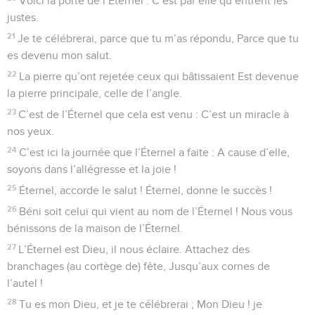
Voici la porte de l’Éternel : C’est par elle qu’entrent les
justes.
21
Je te célébrerai, parce que tu m’as répondu, Parce que tu
es devenu mon salut.
22
La pierre qu’ont rejetée ceux qui bâtissaient Est devenue
la pierre principale, celle de l’angle.
23
C’est de l’Éternel que cela est venu : C’est un miracle à
nos yeux.
24
C’est ici la journée que l’Éternel a faite : A cause d’elle,
soyons dans l’allégresse et la joie !
25
Éternel, accorde le salut ! Éternel, donne le succès !
26
Béni soit celui qui vient au nom de l’Éternel ! Nous vous
bénissons de la maison de l’Éternel.
27
L’Éternel est Dieu, il nous éclaire. Attachez des
branchages (au cortège de) fête, Jusqu’aux cornes de
l’autel !
28
Tu es mon Dieu, et je te célébrerai ; Mon Dieu ! je