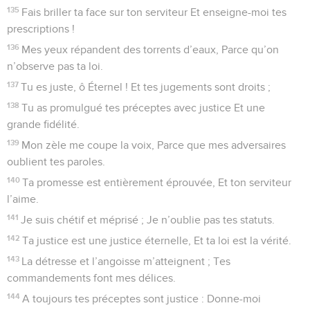
135
Fais briller ta face sur ton serviteur Et enseigne-moi tes
prescriptions !
136
Mes yeux répandent des torrents d’eaux, Parce qu’on
n’observe pas ta loi.
137
Tu es juste, ô Éternel ! Et tes jugements sont droits ;
138
Tu as promulgué tes préceptes avec justice Et une
grande fidélité.
139
Mon zèle me coupe la voix, Parce que mes adversaires
oublient tes paroles.
140
Ta promesse est entièrement éprouvée, Et ton serviteur
l’aime.
141
Je suis chétif et méprisé ; Je n’oublie pas tes statuts.
142
Ta justice est une justice éternelle, Et ta loi est la vérité.
143
La détresse et l’angoisse m’atteignent ; Tes
commandements font mes délices.
144
A toujours tes préceptes sont justice : Donne-moi