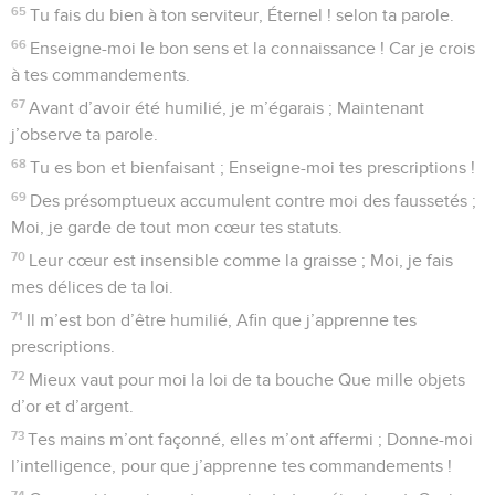
65
Tu fais du bien à ton serviteur, Éternel ! selon ta parole.
66
Enseigne-moi le bon sens et la connaissance ! Car je crois
à tes commandements.
67
Avant d’avoir été humilié, je m’égarais ; Maintenant
j’observe ta parole.
68
Tu es bon et bienfaisant ; Enseigne-moi tes prescriptions !
69
Des présomptueux accumulent contre moi des faussetés ;
Moi, je garde de tout mon cœur tes statuts.
70
Leur cœur est insensible comme la graisse ; Moi, je fais
mes délices de ta loi.
71
Il m’est bon d’être humilié, Afin que j’apprenne tes
prescriptions.
72
Mieux vaut pour moi la loi de ta bouche Que mille objets
d’or et d’argent.
73
Tes mains m’ont façonné, elles m’ont affermi ; Donne-moi
l’intelligence, pour que j’apprenne tes commandements !
74