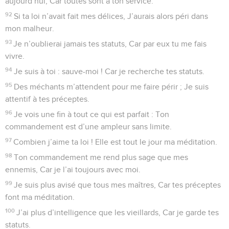
aujourd’hui, Car toutes sont à ton service.
92
Si ta loi n’avait fait mes délices, J’aurais alors péri dans
mon malheur.
93
Je n’oublierai jamais tes statuts, Car par eux tu me fais
vivre.
94
Je suis à toi : sauve-moi ! Car je recherche tes statuts.
95
Des méchants m’attendent pour me faire périr ; Je suis
attentif à tes préceptes.
96
Je vois une fin à tout ce qui est parfait : Ton
commandement est d’une ampleur sans limite.
97
Combien j’aime ta loi ! Elle est tout le jour ma méditation.
98
Ton commandement me rend plus sage que mes
ennemis, Car je l’ai toujours avec moi.
99
Je suis plus avisé que tous mes maîtres, Car tes préceptes
font ma méditation.
100
J’ai plus d’intelligence que les vieillards, Car je garde tes
statuts.