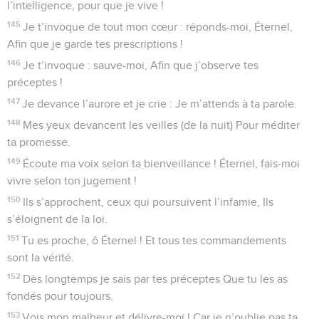
l’intelligence, pour que je vive !
145
Je t’invoque de tout mon cœur : réponds-moi, Éternel,
Afin que je garde tes prescriptions !
146
Je t’invoque : sauve-moi, Afin que j’observe tes
préceptes !
147
Je devance l’aurore et je crie : Je m’attends à ta parole.
148
Mes yeux devancent les veilles (de la nuit) Pour méditer
ta promesse.
149
Écoute ma voix selon ta bienveillance ! Éternel, fais-moi
vivre selon ton jugement !
150
Ils s’approchent, ceux qui poursuivent l’infamie, Ils
s’éloignent de la loi.
151
Tu es proche, ô Éternel ! Et tous tes commandements
sont la vérité.
152
Dès longtemps je sais par tes préceptes Que tu les as
fondés pour toujours.
153
Vois mon malheur et délivre-moi ! Car je n’oublie pas ta