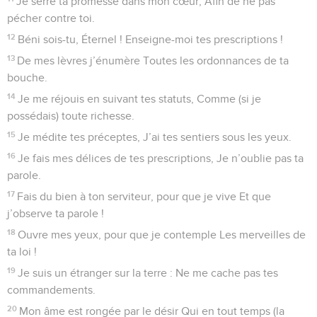
Je serre ta promesse dans mon cœur, Afin de ne pas
pécher contre toi.
12
Béni sois-tu, Éternel ! Enseigne-moi tes prescriptions !
13
De mes lèvres j’énumère Toutes les ordonnances de ta
bouche.
14
Je me réjouis en suivant tes statuts, Comme (si je
possédais) toute richesse.
15
Je médite tes préceptes, J’ai tes sentiers sous les yeux.
16
Je fais mes délices de tes prescriptions, Je n’oublie pas ta
parole.
17
Fais du bien à ton serviteur, pour que je vive Et que
j’observe ta parole !
18
Ouvre mes yeux, pour que je contemple Les merveilles de
ta loi !
19
Je suis un étranger sur la terre : Ne me cache pas tes
commandements.
20
Mon âme est rongée par le désir Qui en tout temps (la