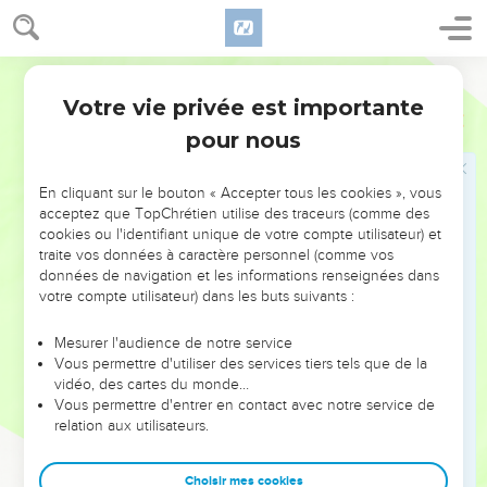
le nom de l’Éternel ;
18
J’accomplirai mes vœux envers l’Éternel, En présence de
tout son peuple,
Segond 1978 (Colombe)
Votre vie privée est importante
19
Dans les parvis de la maison de l’Éternel, Au milieu de toi,
Psaumes
116
Jérusalem ! Louez l’Éternel !
pour nous
© Société biblique française – Bibli’O, 1978, avec autorisation. Pour vous procurer
En cliquant sur le bouton « Accepter tous les cookies », vous
une Bible imprimée, rendez-vous sur www.editionsbiblio.fr
acceptez que TopChrétien utilise des traceurs (comme des
cookies ou l'identifiant unique de votre compte utilisateur) et
traite vos données à caractère personnel (comme vos
Psaumes
117
données de navigation et les informations renseignées dans
votre compte utilisateur) dans les buts suivants :
Mesurer l'audience de notre service
Seuls les Évangiles sont disponibles en vidéo pour le moment.
Vous permettre d'utiliser des services tiers tels que de la
vidéo, des cartes du monde…
Vous permettre d'entrer en contact avec notre service de
Vivre pour raconter ce que le Seigneur a fait
relation aux utilisateurs.
1
Louez l’Éternel, vous toutes les nations, Glorifiez-le, vous
tous les peuples !
Choisir mes cookies