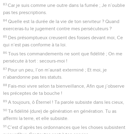
83
Car je suis comme une outre dans la fumée ; Je n’oublie
pas tes prescriptions.
84
Quelle est la durée de la vie de ton serviteur ? Quand
exerceras-tu le jugement contre mes persécuteurs ?
85
Des présomptueux creusent des fosses devant moi, Ce
qui n’est pas conforme à ta loi.
86
Tous tes commandements ne sont que fidélité ; On me
persécute à tort : secours-moi !
87
Pour un peu, l’on m’aurait exterminé ; Et moi, je
n’abandonne pas tes statuts.
88
Fais-moi vivre selon ta bienveillance, Afin que j’observe
les préceptes de ta bouche !
89
A toujours, ô Éternel ! Ta parole subsiste dans les cieux,
90
Ta fidélité (dure) de génération en génération. Tu as
affermi la terre, et elle subsiste.
91
C’est d’après tes ordonnances que les choses subsistent