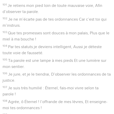
101
Je retiens mon pied loin de toute mauvaise voie, Afin
d’observer ta parole.
102
Je ne m’écarte pas de tes ordonnances Car c’est toi qui
m’instruis.
103
Que tes promesses sont douces à mon palais, Plus que le
miel à ma bouche !
104
Par tes statuts je deviens intelligent, Aussi je déteste
toute voie de fausseté.
105
Ta parole est une lampe à mes pieds Et une lumière sur
mon sentier.
106
Je jure, et je le tiendrai, D’observer les ordonnances de ta
justice.
107
Je suis très humilié : Éternel, fais-moi vivre selon ta
parole !
108
Agrée, ô Éternel ! l’offrande de mes lèvres, Et enseigne-
moi tes ordonnances !