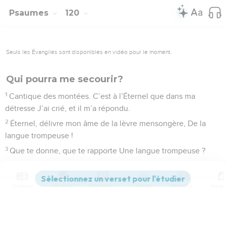
Psaumes
120
Seuls les Évangiles sont disponibles en vidéo pour le moment.
Qui pourra me secourir?
1
Cantique des montées. C’est à l’Éternel que dans ma
détresse J’ai crié, et il m’a répondu.
2
Éternel, délivre mon âme de la lèvre mensongère, De la
langue trompeuse !
3
Que te donne, que te rapporte Une langue trompeuse ?
4
– Les traits aigus du guerrier, Avec les charbons ardents du
genêt.
Contenus
Versions
Commentaires
Strong
Dictionnaire
5
Malheureux que je suis de séjourner à Méchek, De
demeurer parmi les tentes de Qédar !
6
Trop longtemps mon âme a demeuré Auprès de ceux qui