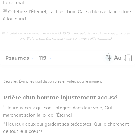
t’exalterai.
29
Célébrez l’Éternel, car il est bon, Car sa bienveillance dure
à toujours !
© Société biblique française – Bibli’O, 1978, avec autorisation. Pour vous procurer
une Bible imprimée, rendez-vous sur www.editionsbiblio.fr
Psaumes
119
Seuls les Évangiles sont disponibles en vidéo pour le moment.
Prière d'un homme injustement accusé
1
Heureux ceux qui sont intègres dans leur voie, Qui
marchent selon la loi de l’Éternel !
2
Heureux ceux qui gardent ses préceptes, Qui le cherchent
de tout leur cœur !