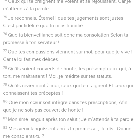
Ceux qui te craignent me voient et se réjouissent, Car je
m’attends à ta parole.
75
Je reconnais, Éternel ! que tes jugements sont justes ;
C’est par fidélité que tu m’as humilié.
76
Que ta bienveillance soit donc ma consolation Selon ta
promesse à ton serviteur !
77
Que tes compassions viennent sur moi, pour que je vive !
Car ta loi fait mes délices.
78
Qu’ils soient couverts de honte, les présomptueux qui, à
tort, me maltraitent ! Moi, je médite sur tes statuts.
79
Qu’ils reviennent à moi, ceux qui te craignent Et ceux qui
connaissent tes préceptes !
80
Que mon cœur soit intègre dans tes prescriptions, Afin
que je ne sois pas couvert de honte !
81
Mon âme languit après ton salut ; Je m’attends à ta parole.
82
Mes yeux languissent après ta promesse ; Je dis : Quand
me consoleras-tu ?