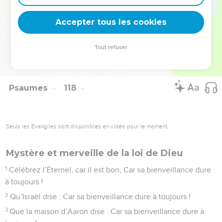
2
Car sa bienveillance pour nous est efficace, Et la vérité de
Accepter tous les cookies
l’Éternel (dure) à toujours. Louez l’Éternel !
© Société biblique française – Bibli’O, 1978, avec autorisation. Pour vous procurer
Tout refuser
une Bible imprimée, rendez-vous sur www.editionsbiblio.fr
Psaumes
118
Seuls les Évangiles sont disponibles en vidéo pour le moment.
Mystère et merveille de la loi de Dieu
1
Célébrez l’Éternel, car il est bon, Car sa bienveillance dure
à toujours !
2
Qu’Israël dise : Car sa bienveillance dure à toujours !
3
Que la maison d’Aaron dise : Car sa bienveillance dure à