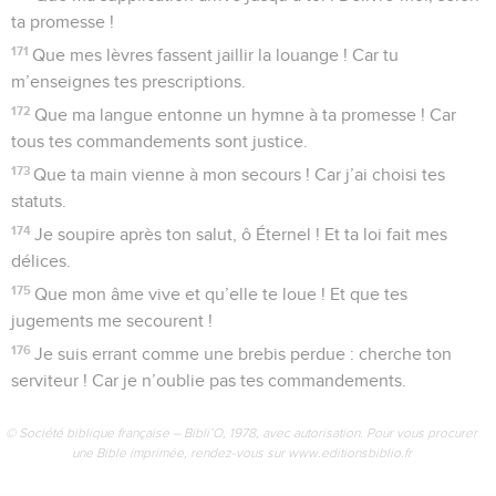
ta promesse !
171
Que mes lèvres fassent jaillir la louange ! Car tu
m’enseignes tes prescriptions.
172
Que ma langue entonne un hymne à ta promesse ! Car
tous tes commandements sont justice.
173
Que ta main vienne à mon secours ! Car j’ai choisi tes
statuts.
174
Je soupire après ton salut, ô Éternel ! Et ta loi fait mes
délices.
175
Que mon âme vive et qu’elle te loue ! Et que tes
jugements me secourent !
176
Je suis errant comme une brebis perdue : cherche ton
serviteur ! Car je n’oublie pas tes commandements.
© Société biblique française – Bibli’O, 1978, avec autorisation. Pour vous procurer
une Bible imprimée, rendez-vous sur www.editionsbiblio.fr