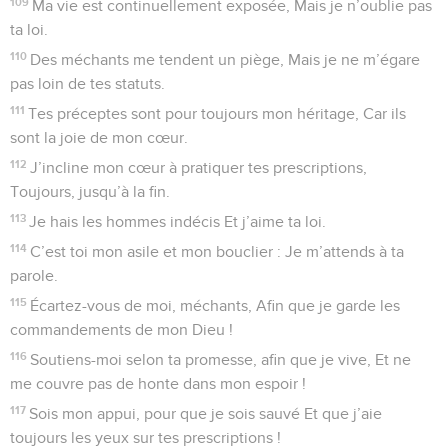
109
Ma vie est continuellement exposée, Mais je n’oublie pas
ta loi.
110
Des méchants me tendent un piège, Mais je ne m’égare
pas loin de tes statuts.
111
Tes préceptes sont pour toujours mon héritage, Car ils
sont la joie de mon cœur.
112
J’incline mon cœur à pratiquer tes prescriptions,
Toujours, jusqu’à la fin.
113
Je hais les hommes indécis Et j’aime ta loi.
114
C’est toi mon asile et mon bouclier : Je m’attends à ta
parole.
115
Écartez-vous de moi, méchants, Afin que je garde les
commandements de mon Dieu !
116
Soutiens-moi selon ta promesse, afin que je vive, Et ne
me couvre pas de honte dans mon espoir !
117
Sois mon appui, pour que je sois sauvé Et que j’aie
toujours les yeux sur tes prescriptions !