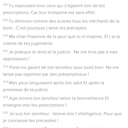
118
Tu repousses tous ceux qui s’égarent loin de tes
prescriptions, Car leur tromperie est sans effet.
119
Tu élimines comme des scories tous les méchants de la
terre ; C’est pourquoi j’aime tes préceptes.
120
Ma chair frissonne de la peur que tu m’inspires, Et j’ai la
crainte de tes jugements.
121
Je pratique le droit et la justice : Ne me livre pas à mes
oppresseurs !
122
Porte-toi garant de ton serviteur pour (son) bien. Ne me
laisse pas opprimer par des présomptueux !
123
Mes yeux languissent après ton salut Et après la
promesse de ta justice.
124
Agis envers ton serviteur selon ta bienveillance Et
enseigne-moi tes prescriptions !
125
Je suis ton serviteur : donne-moi l’intelligence, Pour que
je connaisse tes préceptes !
126