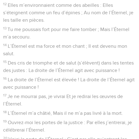
12
Elles m’environnaient comme des abeilles : Elles
s’éteignent comme un feu d’épines ; Au nom de l’Éternel, je
les taille en pièces.
13
Tu me poussais fort pour me faire tomber ; Mais l’Éternel
m’a secouru.
14
L’Éternel est ma force et mon chant ; Il est devenu mon
salut.
15
Des cris de triomphe et de salut (s’élèvent) dans les tentes
des justes : La droite de l’Éternel agit avec puissance !
16
La droite de l’Éternel est élevée ! La droite de l’Éternel agit
avec puissance !
17
Je ne mourrai pas, je vivrai Et je redirai les œuvres de
l’Éternel.
18
L’Éternel m’a châtié, Mais il ne m’a pas livré à la mort.
19
Ouvrez-moi les portes de la justice : Par elles j’entrerai, je
célébrerai l’Éternel.
20