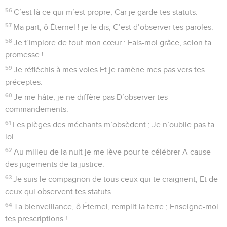
56
C’est là ce qui m’est propre, Car je garde tes statuts.
57
Ma part, ô Éternel ! je le dis, C’est d’observer tes paroles.
58
Je t’implore de tout mon cœur : Fais-moi grâce, selon ta
promesse !
59
Je réfléchis à mes voies Et je ramène mes pas vers tes
préceptes.
60
Je me hâte, je ne diffère pas D’observer tes
commandements.
61
Les pièges des méchants m’obsèdent ; Je n’oublie pas ta
loi.
62
Au milieu de la nuit je me lève pour te célébrer A cause
des jugements de ta justice.
63
Je suis le compagnon de tous ceux qui te craignent, Et de
ceux qui observent tes statuts.
64
Ta bienveillance, ô Éternel, remplit la terre ; Enseigne-moi
tes prescriptions !