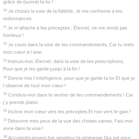
grâce de (suivre) ta loi !
30
Je choisis la voie de la fidélité, Je me conforme à tes
ordonnances.
31
Je m’attache à tes préceptes ; Éternel, ne me rends pas
honteux !
32
Je cours dans la voie de tes commandements, Car tu mets
mon cœur à l’aise.
33
Instruis-moi, Éternel, dans la voie de tes prescriptions,
Pour que je les garde jusqu’à la fin !
34
Donne-moi l’intelligence, pour que je garde ta loi Et que je
l’observe de tout mon cœur !
35
Conduis-moi dans le sentier de tes commandements ! Car
j’y prends plaisir.
36
Incline mon cœur vers tes préceptes Et non vers le gain !
37
Détourne mes yeux de la vue des choses vaines, Fais-moi
vivre dans ta voie !
38
Accomplis envers ton serviteur ta promesse Qui est pour