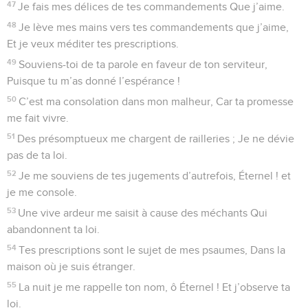
47
Je fais mes délices de tes commandements Que j’aime.
48
Je lève mes mains vers tes commandements que j’aime,
Et je veux méditer tes prescriptions.
49
Souviens-toi de ta parole en faveur de ton serviteur,
Puisque tu m’as donné l’espérance !
50
C’est ma consolation dans mon malheur, Car ta promesse
me fait vivre.
51
Des présomptueux me chargent de railleries ; Je ne dévie
pas de ta loi.
52
Je me souviens de tes jugements d’autrefois, Éternel ! et
je me console.
53
Une vive ardeur me saisit à cause des méchants Qui
abandonnent ta loi.
54
Tes prescriptions sont le sujet de mes psaumes, Dans la
maison où je suis étranger.
55
La nuit je me rappelle ton nom, ô Éternel ! Et j’observe ta
loi.