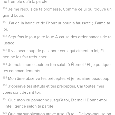
ne tremble qu’à ta parole.
162
Je me réjouis de ta promesse, Comme celui qui trouve un
grand butin.
163
J’ai de la haine et de l’horreur pour la fausseté ; J’aime ta
loi.
164
Sept fois le jour je te loue A cause des ordonnances de ta
justice.
165
Il y a beaucoup de paix pour ceux qui aiment ta loi, Et
rien ne les fait trébucher.
166
Je mets mon espoir en ton salut, ô Éternel ! Et je pratique
tes commandements.
167
Mon âme observe tes préceptes Et je les aime beaucoup.
168
J’observe tes statuts et tes préceptes, Car toutes mes
voies sont devant toi.
169
Que mon cri parvienne jusqu’à toi, Éternel ! Donne-moi
l’intelligence selon ta parole !
170
Que ma supplication arrive jusqu’à toi ! Délivre-moi, selon