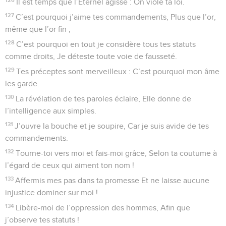
Il est temps que l’Éternel agisse : On viole ta loi.
127
C’est pourquoi j’aime tes commandements, Plus que l’or,
même que l’or fin ;
128
C’est pourquoi en tout je considère tous tes statuts
comme droits, Je déteste toute voie de fausseté.
129
Tes préceptes sont merveilleux : C’est pourquoi mon âme
les garde.
130
La révélation de tes paroles éclaire, Elle donne de
l’intelligence aux simples.
131
J’ouvre la bouche et je soupire, Car je suis avide de tes
commandements.
132
Tourne-toi vers moi et fais-moi grâce, Selon ta coutume à
l’égard de ceux qui aiment ton nom !
133
Affermis mes pas dans ta promesse Et ne laisse aucune
injustice dominer sur moi !
134
Libère-moi de l’oppression des hommes, Afin que
j’observe tes statuts !