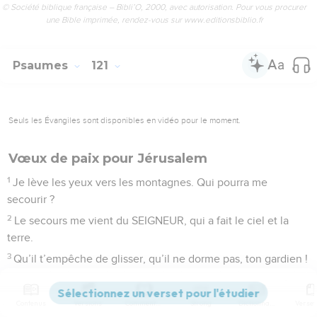
© Société biblique française – Bibli’O, 2000, avec autorisation. Pour vous procurer
une Bible imprimée, rendez-vous sur www.editionsbiblio.fr
Psaumes
121
Seuls les Évangiles sont disponibles en vidéo pour le moment.
Vœux de paix pour Jérusalem
1
Je lève les yeux vers les montagnes. Qui pourra me
secourir ?
2
Le secours me vient du SEIGNEUR, qui a fait le ciel et la
terre.
3
Qu’il t’empêche de glisser, qu’il ne dorme pas, ton gardien !
4
Non, il ne ferme pas les yeux, il ne dort pas, le gardien
d’Israël.
Contenus
Versions
Commentaires
Strong
Dictionnaire
5