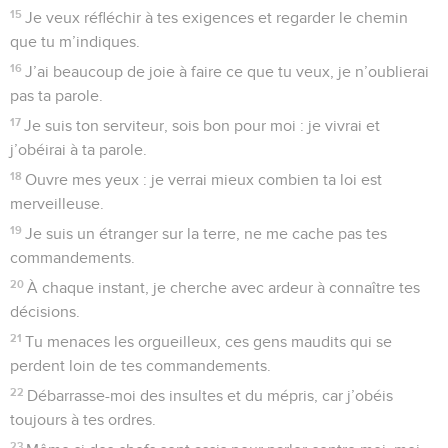
15
Je veux réfléchir à tes exigences et regarder le chemin
que tu m’indiques.
16
J’ai beaucoup de joie à faire ce que tu veux, je n’oublierai
pas ta parole.
17
Je suis ton serviteur, sois bon pour moi : je vivrai et
j’obéirai à ta parole.
18
Ouvre mes yeux : je verrai mieux combien ta loi est
merveilleuse.
19
Je suis un étranger sur la terre, ne me cache pas tes
commandements.
20
À chaque instant, je cherche avec ardeur à connaître tes
décisions.
21
Tu menaces les orgueilleux, ces gens maudits qui se
perdent loin de tes commandements.
22
Débarrasse-moi des insultes et du mépris, car j’obéis
toujours à tes ordres.
23