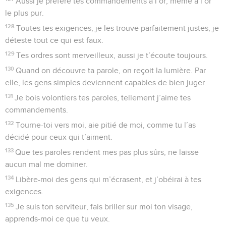
Aussi je préfère tes commandements à l’or, même à l’or
le plus pur.
128
Toutes tes exigences, je les trouve parfaitement justes, je
déteste tout ce qui est faux.
129
Tes ordres sont merveilleux, aussi je t’écoute toujours.
130
Quand on découvre ta parole, on reçoit la lumière. Par
elle, les gens simples deviennent capables de bien juger.
131
Je bois volontiers tes paroles, tellement j’aime tes
commandements.
132
Tourne-toi vers moi, aie pitié de moi, comme tu l’as
décidé pour ceux qui t’aiment.
133
Que tes paroles rendent mes pas plus sûrs, ne laisse
aucun mal me dominer.
134
Libère-moi des gens qui m’écrasent, et j’obéirai à tes
exigences.
135
Je suis ton serviteur, fais briller sur moi ton visage,
apprends-moi ce que tu veux.