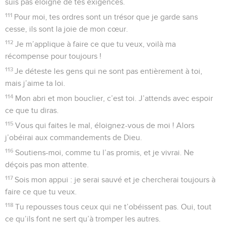
suis pas éloigné de tes exigences.
111
Pour moi, tes ordres sont un trésor que je garde sans
cesse, ils sont la joie de mon cœur.
112
Je m’applique à faire ce que tu veux, voilà ma
récompense pour toujours !
113
Je déteste les gens qui ne sont pas entièrement à toi,
mais j’aime ta loi.
114
Mon abri et mon bouclier, c’est toi. J’attends avec espoir
ce que tu diras.
115
Vous qui faites le mal, éloignez-vous de moi ! Alors
j’obéirai aux commandements de Dieu.
116
Soutiens-moi, comme tu l’as promis, et je vivrai. Ne
déçois pas mon attente.
117
Sois mon appui : je serai sauvé et je chercherai toujours à
faire ce que tu veux.
118
Tu repousses tous ceux qui ne t’obéissent pas. Oui, tout
ce qu’ils font ne sert qu’à tromper les autres.