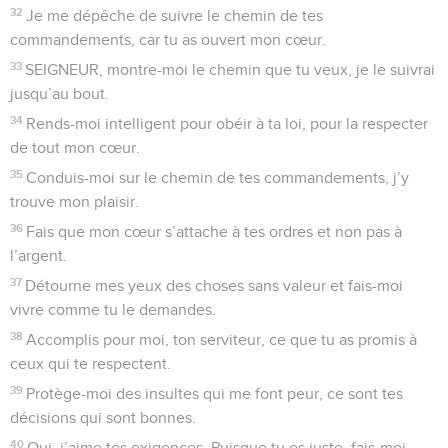
32
Je me dépêche de suivre le chemin de tes
commandements, car tu as ouvert mon cœur.
33
SEIGNEUR, montre-moi le chemin que tu veux, je le suivrai
jusqu’au bout.
34
Rends-moi intelligent pour obéir à ta loi, pour la respecter
de tout mon cœur.
35
Conduis-moi sur le chemin de tes commandements, j’y
trouve mon plaisir.
36
Fais que mon cœur s’attache à tes ordres et non pas à
l’argent.
37
Détourne mes yeux des choses sans valeur et fais-moi
vivre comme tu le demandes.
38
Accomplis pour moi, ton serviteur, ce que tu as promis à
ceux qui te respectent.
39
Protège-moi des insultes qui me font peur, ce sont tes
décisions qui sont bonnes.
40
Oui, j’aime tes exigences. Puisque tu es juste, fais-moi