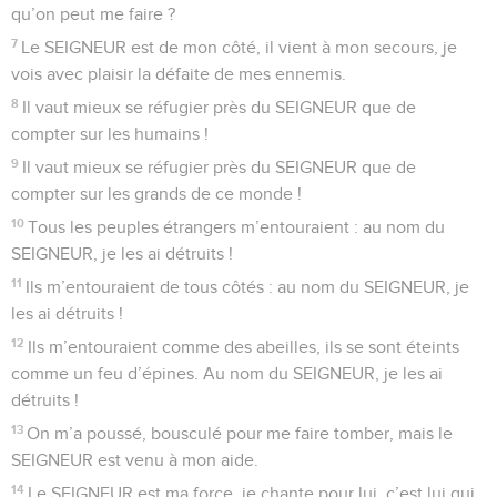
qu’on peut me faire ?
7
Le SEIGNEUR est de mon côté, il vient à mon secours, je
vois avec plaisir la défaite de mes ennemis.
8
Il vaut mieux se réfugier près du SEIGNEUR que de
compter sur les humains !
9
Il vaut mieux se réfugier près du SEIGNEUR que de
compter sur les grands de ce monde !
10
Tous les peuples étrangers m’entouraient : au nom du
SEIGNEUR, je les ai détruits !
11
Ils m’entouraient de tous côtés : au nom du SEIGNEUR, je
les ai détruits !
12
Ils m’entouraient comme des abeilles, ils se sont éteints
comme un feu d’épines. Au nom du SEIGNEUR, je les ai
détruits !
13
On m’a poussé, bousculé pour me faire tomber, mais le
SEIGNEUR est venu à mon aide.
14
Le SEIGNEUR est ma force, je chante pour lui, c’est lui qui