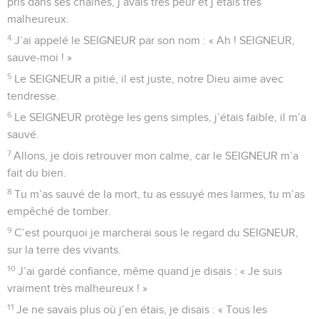
pris dans ses chaînes, j’avais très peur et j’étais très
malheureux.
4
J’ai appelé le SEIGNEUR par son nom : « Ah ! SEIGNEUR,
sauve-moi ! »
5
Le SEIGNEUR a pitié, il est juste, notre Dieu aime avec
tendresse.
6
Le SEIGNEUR protège les gens simples, j’étais faible, il m’a
sauvé.
7
Allons, je dois retrouver mon calme, car le SEIGNEUR m’a
fait du bien.
8
Tu m’as sauvé de la mort, tu as essuyé mes larmes, tu m’as
empêché de tomber.
9
C’est pourquoi je marcherai sous le regard du SEIGNEUR,
sur la terre des vivants.
10
J’ai gardé confiance, même quand je disais : « Je suis
vraiment très malheureux ! »
11
Je ne savais plus où j’en étais, je disais : « Tous les