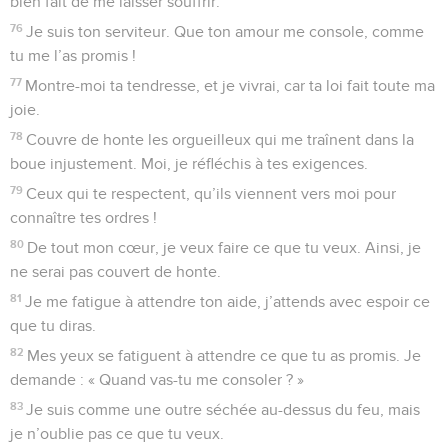
bien fait de me laisser souffrir.
76
Je suis ton serviteur. Que ton amour me console, comme
tu me l’as promis !
77
Montre-moi ta tendresse, et je vivrai, car ta loi fait toute ma
joie.
78
Couvre de honte les orgueilleux qui me traînent dans la
boue injustement. Moi, je réfléchis à tes exigences.
79
Ceux qui te respectent, qu’ils viennent vers moi pour
connaître tes ordres !
80
De tout mon cœur, je veux faire ce que tu veux. Ainsi, je
ne serai pas couvert de honte.
81
Je me fatigue à attendre ton aide, j’attends avec espoir ce
que tu diras.
82
Mes yeux se fatiguent à attendre ce que tu as promis. Je
demande : « Quand vas-tu me consoler ? »
83
Je suis comme une outre séchée au-dessus du feu, mais
je n’oublie pas ce que tu veux.