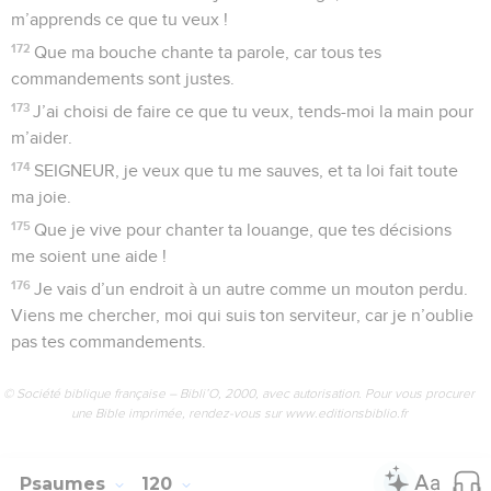
m’apprends ce que tu veux !
172
Que ma bouche chante ta parole, car tous tes
commandements sont justes.
173
J’ai choisi de faire ce que tu veux, tends-moi la main pour
m’aider.
174
SEIGNEUR, je veux que tu me sauves, et ta loi fait toute
ma joie.
175
Que je vive pour chanter ta louange, que tes décisions
me soient une aide !
176
Je vais d’un endroit à un autre comme un mouton perdu.
Viens me chercher, moi qui suis ton serviteur, car je n’oublie
pas tes commandements.
© Société biblique française – Bibli’O, 2000, avec autorisation. Pour vous procurer
une Bible imprimée, rendez-vous sur www.editionsbiblio.fr
Psaumes
120