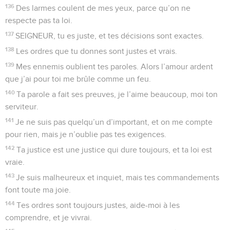
136
Des larmes coulent de mes yeux, parce qu’on ne
respecte pas ta loi.
137
SEIGNEUR, tu es juste, et tes décisions sont exactes.
138
Les ordres que tu donnes sont justes et vrais.
139
Mes ennemis oublient tes paroles. Alors l’amour ardent
que j’ai pour toi me brûle comme un feu.
140
Ta parole a fait ses preuves, je l’aime beaucoup, moi ton
serviteur.
141
Je ne suis pas quelqu’un d’important, et on me compte
pour rien, mais je n’oublie pas tes exigences.
142
Ta justice est une justice qui dure toujours, et ta loi est
vraie.
143
Je suis malheureux et inquiet, mais tes commandements
font toute ma joie.
144
Tes ordres sont toujours justes, aide-moi à les
comprendre, et je vivrai.