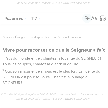
une Bible imprimée, rendez-vous sur www.editionsbiblio.fr
Psaumes
117
Seuls les Évangiles sont disponibles en vidéo pour le moment.
Vivre pour raconter ce que le Seigneur a fait
1
Pays du monde entier, chantez la louange du SEIGNEUR !
Tous les peuples, chantez la grandeur de Dieu !
2
Oui, son amour envers nous est le plus fort. La fidélité du
SEIGNEUR est pour toujours. Chantez la louange du
SEIGNEUR !
© Société biblique française – Bibli’O, 2000, avec autorisation. Pour vous procurer
une Bible imprimée, rendez-vous sur www.editionsbiblio.fr