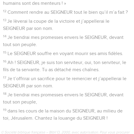
humains sont des menteurs ! »
12
Comment rendre au SEIGNEUR tout le bien qu’il m’a fait ?
13
Je lèverai la coupe de la victoire et j’appellerai le
SEIGNEUR par son nom.
14
Je tiendrai mes promesses envers le SEIGNEUR, devant
tout son peuple.
15
Le SEIGNEUR souffre en voyant mourir ses amis fidèles.
16
Ah ! SEIGNEUR, je suis ton serviteur, oui, ton serviteur, le
fils de ta servante. Tu as détaché mes chaînes.
17
Je t’offrirai un sacrifice pour te remercier et j’appellerai le
SEIGNEUR par son nom.
18
Je tiendrai mes promesses envers le SEIGNEUR, devant
tout son peuple,
19
dans les cours de la maison du SEIGNEUR, au milieu de
toi, Jérusalem. Chantez la louange du SEIGNEUR !
© Société biblique française – Bibli’O, 2000, avec autorisation. Pour vous procurer