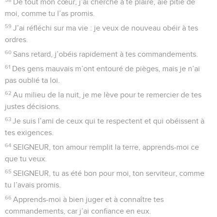
De tout mon cœur, j’ai cherché à te plaire, aie pitié de
moi, comme tu l’as promis.
59
J’ai réfléchi sur ma vie : je veux de nouveau obéir à tes
ordres.
60
Sans retard, j’obéis rapidement à tes commandements.
61
Des gens mauvais m’ont entouré de pièges, mais je n’ai
pas oublié ta loi.
62
Au milieu de la nuit, je me lève pour te remercier de tes
justes décisions.
63
Je suis l’ami de ceux qui te respectent et qui obéissent à
tes exigences.
64
SEIGNEUR, ton amour remplit la terre, apprends-moi ce
que tu veux.
65
SEIGNEUR, tu as été bon pour moi, ton serviteur, comme
tu l’avais promis.
66
Apprends-moi à bien juger et à connaître tes
commandements, car j’ai confiance en eux.