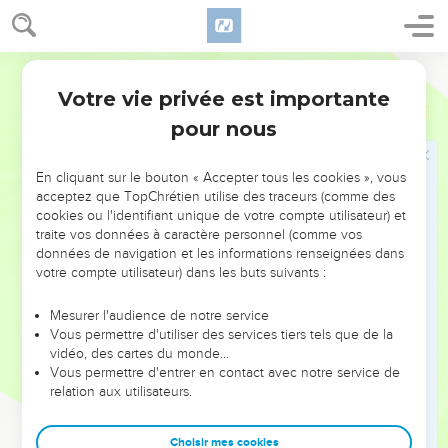
9
Tribus d’Israël, ayez confiance dans le SEIGNEUR. – Leur
secours et leur bouclier, c’est lui !
10
Famille d’Aaron, ayez confiance dans le SEIGNEUR. – Leur
Parole de Vie
secours et leur bouclier, c’est lui !
Votre vie privée est importante
Psaumes
115
11
Vous qui respectez le SEIGNEUR, ayez confiance dans le
pour nous
SEIGNEUR. – Leur secours et leur bouclier, c’est lui !
12
Le SEIGNEUR se souvient de nous, il nous bénira. Il bénira
En cliquant sur le bouton « Accepter tous les cookies », vous
les tribus d’Israël, il bénira la famille d’Aaron,
acceptez que TopChrétien utilise des traceurs (comme des
cookies ou l'identifiant unique de votre compte utilisateur) et
13
il bénira ceux qui le respectent, les petits et les grands.
traite vos données à caractère personnel (comme vos
14
données de navigation et les informations renseignées dans
Que le SEIGNEUR vous rende nombreux, vous et vos
votre compte utilisateur) dans les buts suivants :
enfants !
15
Que le SEIGNEUR vous bénisse, lui qui a fait le ciel et la
Mesurer l'audience de notre service
terre !
Vous permettre d'utiliser des services tiers tels que de la
vidéo, des cartes du monde…
16
Le ciel est le ciel du SEIGNEUR, mais la terre, il l’a donnée
Vous permettre d'entrer en contact avec notre service de
aux hommes.
relation aux utilisateurs.
17
Non, les morts ne chantent pas la louange du SEIGNEUR,
eux qui descendent dans le monde du silence.
Choisir mes cookies