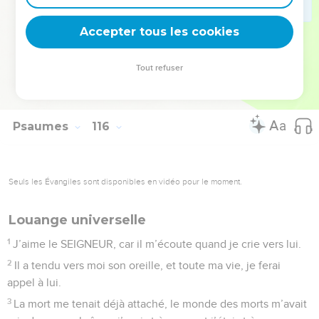
18
Mais nous, nous remercions le SEIGNEUR, dès maintenant
Accepter tous les cookies
et pour toujours. Chantez la louange du SEIGNEUR !
© Société biblique française – Bibli’O, 2000, avec autorisation. Pour vous procurer
Tout refuser
une Bible imprimée, rendez-vous sur www.editionsbiblio.fr
Psaumes
116
Seuls les Évangiles sont disponibles en vidéo pour le moment.
Louange universelle
1
J’aime le SEIGNEUR, car il m’écoute quand je crie vers lui.
2
Il a tendu vers moi son oreille, et toute ma vie, je ferai
appel à lui.
3
La mort me tenait déjà attaché, le monde des morts m’avait