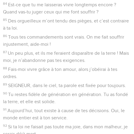
84
Est-ce que tu me laisseras vivre longtemps encore ?
Quand vas-tu juger ceux qui me font souffrir ?
85
Des orgueilleux m’ont tendu des pièges, et c’est contraire
à ta loi.
86
Tous tes commandements sont vrais. On me fait souffrir
injustement, aide-moi !
87
Un peu plus, et ils me feraient disparaître de la terre ! Mais
moi, je n’abandonne pas tes exigences.
88
Fais-moi vivre grâce à ton amour, alors j’obéirai à tes
ordres.
89
SEIGNEUR, dans le ciel, ta parole est fixée pour toujours.
90
Tu restes fidèle de génération en génération. Tu as fondé
la terre, et elle est solide.
91
Aujourd’hui, tout existe à cause de tes décisions. Oui, le
monde entier est à ton service.
92
Si ta loi ne faisait pas toute ma joie, dans mon malheur, je
serais déjà mort.