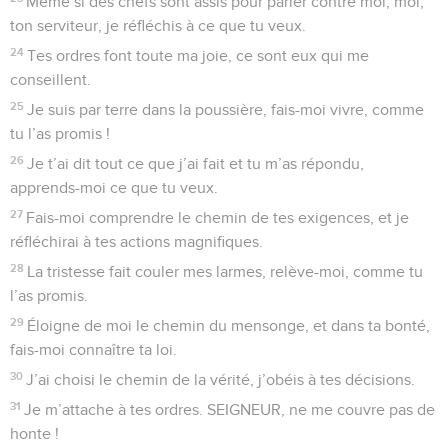
Même si des chefs sont assis pour parler contre moi, moi,
ton serviteur, je réfléchis à ce que tu veux.
24
Tes ordres font toute ma joie, ce sont eux qui me
conseillent.
25
Je suis par terre dans la poussière, fais-moi vivre, comme
tu l’as promis !
26
Je t’ai dit tout ce que j’ai fait et tu m’as répondu,
apprends-moi ce que tu veux.
27
Fais-moi comprendre le chemin de tes exigences, et je
réfléchirai à tes actions magnifiques.
28
La tristesse fait couler mes larmes, relève-moi, comme tu
l’as promis.
29
Éloigne de moi le chemin du mensonge, et dans ta bonté,
fais-moi connaître ta loi.
30
J’ai choisi le chemin de la vérité, j’obéis à tes décisions.
31
Je m’attache à tes ordres. SEIGNEUR, ne me couvre pas de
honte !