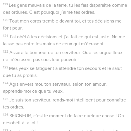
119
Les gens mauvais de la terre, tu les fais disparaître comme
des ordures. C’est pourquoi j’aime tes ordres.
120
Tout mon corps tremble devant toi, et tes décisions me
font peur.
121
J’ai obéi à tes décisions et j’ai fait ce qui est juste. Ne me
laisse pas entre les mains de ceux qui m’écrasent.
122
Assure le bonheur de ton serviteur. Que les orgueilleux
ne m’écrasent pas sous leur pouvoir !
123
Mes yeux se fatiguent à attendre ton secours et le salut
que tu as promis.
124
Agis envers moi, ton serviteur, selon ton amour,
apprends-moi ce que tu veux.
125
Je suis ton serviteur, rends-moi intelligent pour connaître
tes ordres.
126
SEIGNEUR, c’est le moment de faire quelque chose ! On
désobéit à ta loi !
127