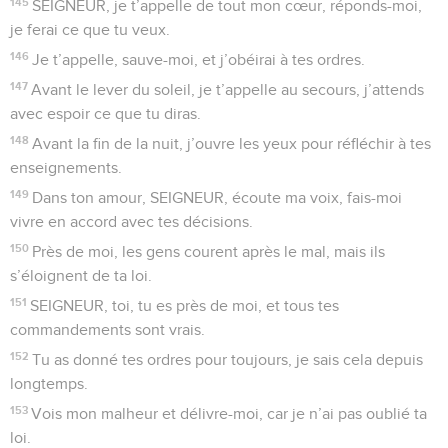
145
SEIGNEUR, je t’appelle de tout mon cœur, réponds-moi,
je ferai ce que tu veux.
146
Je t’appelle, sauve-moi, et j’obéirai à tes ordres.
147
Avant le lever du soleil, je t’appelle au secours, j’attends
avec espoir ce que tu diras.
148
Avant la fin de la nuit, j’ouvre les yeux pour réfléchir à tes
enseignements.
149
Dans ton amour, SEIGNEUR, écoute ma voix, fais-moi
vivre en accord avec tes décisions.
150
Près de moi, les gens courent après le mal, mais ils
s’éloignent de ta loi.
151
SEIGNEUR, toi, tu es près de moi, et tous tes
commandements sont vrais.
152
Tu as donné tes ordres pour toujours, je sais cela depuis
longtemps.
153
Vois mon malheur et délivre-moi, car je n’ai pas oublié ta
loi.