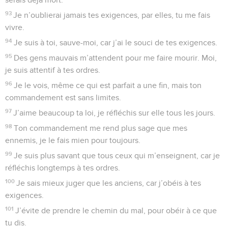
93
Je n’oublierai jamais tes exigences, par elles, tu me fais
vivre.
94
Je suis à toi, sauve-moi, car j’ai le souci de tes exigences.
95
Des gens mauvais m’attendent pour me faire mourir. Moi,
je suis attentif à tes ordres.
96
Je le vois, même ce qui est parfait a une fin, mais ton
commandement est sans limites.
97
J’aime beaucoup ta loi, je réfléchis sur elle tous les jours.
98
Ton commandement me rend plus sage que mes
ennemis, je le fais mien pour toujours.
99
Je suis plus savant que tous ceux qui m’enseignent, car je
réfléchis longtemps à tes ordres.
100
Je sais mieux juger que les anciens, car j’obéis à tes
exigences.
101
J’évite de prendre le chemin du mal, pour obéir à ce que
tu dis.