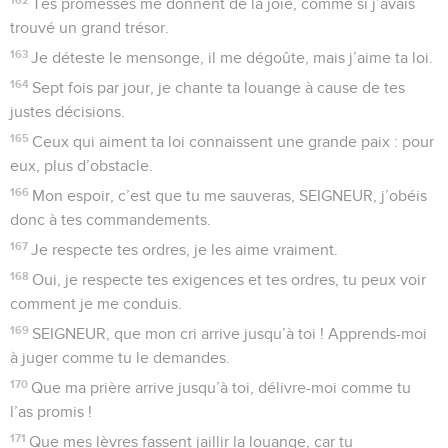
Tes promesses me donnent de la joie, comme si j’avais
trouvé un grand trésor.
163
Je déteste le mensonge, il me dégoûte, mais j’aime ta loi.
164
Sept fois par jour, je chante ta louange à cause de tes
justes décisions.
165
Ceux qui aiment ta loi connaissent une grande paix : pour
eux, plus d’obstacle.
166
Mon espoir, c’est que tu me sauveras, SEIGNEUR, j’obéis
donc à tes commandements.
167
Je respecte tes ordres, je les aime vraiment.
168
Oui, je respecte tes exigences et tes ordres, tu peux voir
comment je me conduis.
169
SEIGNEUR, que mon cri arrive jusqu’à toi ! Apprends-moi
à juger comme tu le demandes.
170
Que ma prière arrive jusqu’à toi, délivre-moi comme tu
l’as promis !
171
Que mes lèvres fassent jaillir la louange, car tu