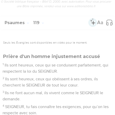
© Société biblique française – Bibli’O, 2000, avec autorisation. Pour vous procurer
une Bible imprimée, rendez-vous sur www.editionsbiblio.fr
Psaumes
119
Seuls les Évangiles sont disponibles en vidéo pour le moment.
Prière d'un homme injustement accusé
1
Ils sont heureux, ceux qui se conduisent parfaitement, qui
respectent la loi du SEIGNEUR.
2
Ils sont heureux, ceux qui obéissent à ses ordres, ils
cherchent le SEIGNEUR de tout leur cœur.
3
Ils ne font aucun mal, ils vivent comme le SEIGNEUR le
demande.
4
SEIGNEUR, tu fais connaître tes exigences, pour qu’on les
respecte avec soin.