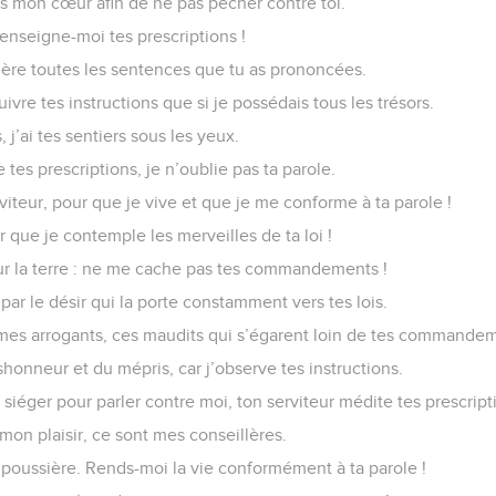
ns mon cœur afin de ne pas pécher contre toi.
 enseigne-moi tes prescriptions !
ère toutes les sentences que tu as prononcées.
suivre tes instructions que si je possédais tous les trésors.
 j’ai tes sentiers sous les yeux.
 tes prescriptions, je n’oublie pas ta parole.
rviteur, pour que je vive et que je me conforme à ta parole !
que je contemple les merveilles de ta loi !
sur la terre : ne me cache pas tes commandements !
ar le désir qui la porte constamment vers tes lois.
es arrogants, ces maudits qui s’égarent loin de tes commande
onneur et du mépris, car j’observe tes instructions.
siéger pour parler contre moi, ton serviteur médite tes prescript
 mon plaisir, ce sont mes conseillères.
a poussière. Rends-moi la vie conformément à ta parole !