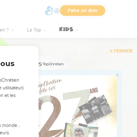
Faire un don
mes.
ien ?
Le Top
r ne produit aucun son.
nous
opChrétien
utilisateur)
est lui.
n et les
famille d’Aaron,
:
 du monde…
eurs.