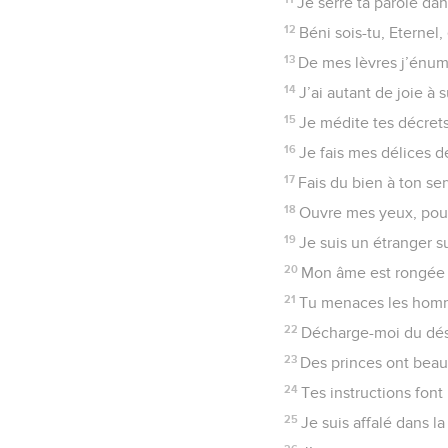
Je serre ta parole da
12
Béni sois-tu, Eternel,
13
De mes lèvres j’énum
14
J’ai autant de joie à 
15
Je médite tes décrets,
16
Je fais mes délices de
17
Fais du bien à ton se
18
Ouvre mes yeux, pour 
19
Je suis un étranger 
20
Mon âme est rongée p
21
Tu menaces les homm
22
Décharge-moi du désh
23
Des princes ont beau 
24
Tes instructions font
25
Je suis affalé dans l