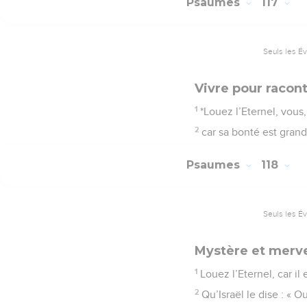
Psaumes
117
Seuls les É
Vivre pour racont
1
*Louez l’Eternel, vous,
2
car sa bonté est grand
Psaumes
118
Seuls les É
Mystère et mervei
1
Louez l’Eternel, car il
2
Qu’Israël le dise : « O