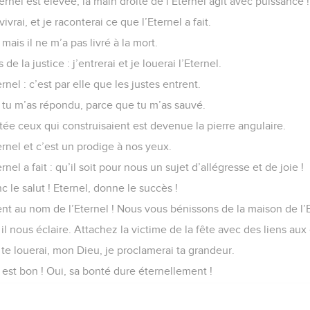
ernel est élevée, la main droite de l’Eternel agit avec puissance !
ivrai, et je raconterai ce que l’Eternel a fait.
 mais il ne m’a pas livré à la mort.
e la justice : j’entrerai et je louerai l’Eternel.
ernel : c’est par elle que les justes entrent.
 tu m’as répondu, parce que tu m’as sauvé.
etée ceux qui construisaient est devenue la pierre angulaire.
ernel et c’est un prodige à nos yeux.
rnel a fait : qu’il soit pour nous un sujet d’allégresse et de joie !
c le salut ! Eternel, donne le succès !
ient au nom de l’Eternel ! Nous vous bénissons de la maison de l’
 il nous éclaire. Attachez la victime de la fête avec des liens aux 
te louerai, mon Dieu, je proclamerai ta grandeur.
il est bon ! Oui, sa bonté dure éternellement !