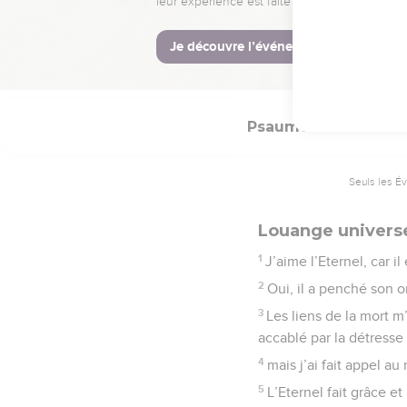
17
Ce ne sont pas les mo
silence,
18
mais nous, nous bénir
Psaumes
116
Seuls les É
Louange universe
1
J’aime l’Eternel, car i
2
Oui, il a penché son or
3
Les liens de la mort m
accablé par la détresse 
4
mais j’ai fait appel au
5
L’Eternel fait grâce et