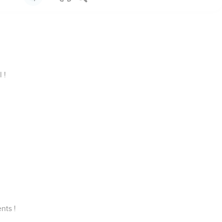
 !
nts !