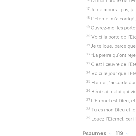
La main droite de l’Et
17
Je ne mourrai pas, je v
18
L’Eternel m’a corrigé,
19
Ouvrez-moi les portes d
20
Voici la porte de l’Et
21
Je te loue, parce que
22
*La pierre qu’ont rej
23
C’est l’œuvre de l’Et
24
Voici le jour que l’Ete
25
Eternel, *accorde don
26
Béni soit celui qui v
27
L’Eternel est Dieu, et
28
Tu es mon Dieu et je 
29
Louez l’Eternel, car 
Psaumes
119