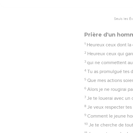
Seuls les É
Prière d'un hom
1
Heureux ceux dont la c
2
Heureux ceux qui gard
3
qui ne commettent auc
4
Tu as promulgué tes d
5
Que mes actions soient
6
Alors je ne rougirai 
7
Je te louerai avec un 
8
Je veux respecter tes
9
Comment le jeune homm
10
Je te cherche de tou
11