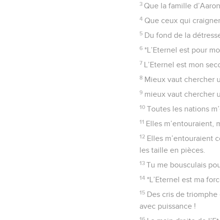
3
Que la famille d’Aaron
4
Que ceux qui craignent
5
Du fond de la détresse 
6
*L’Eternel est pour mo
7
L’Eternel est mon sec
8
Mieux vaut chercher u
9
mieux vaut chercher u
10
Toutes les nations m’e
11
Elles m’entouraient, m
12
Elles m’entouraient c
les taille en pièces.
13
Tu me bousculais pour
14
*L’Eternel est ma forc
15
Des cris de triomphe e
avec puissance !
16