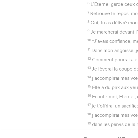
6
L’Eternel garde ceux q
7
Retrouve le repos, mon 
8
Oui, tu as délivré mo
9
Je marcherai devant l’
10
*J’avais confiance, m
11
Dans mon angoisse, je
12
Comment pourrais-je r
13
Je lèverai la coupe de
14
j’accomplirai mes vœ
15
Elle a du prix aux yeu
16
Ecoute-moi, Eternel, c
17
je t’offrirai un sacri
18
j’accomplirai mes vœ
19
dans les parvis de la 