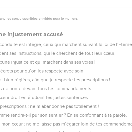
vangiles sont disponibles en vidéo pour le moment.
me injustement accusé
onduite est intègre, ceux qui marchent suivant la loi de l’Eternel
ent ses instructions, qui le cherchent de tout leur cœur,
une injustice et qui marchent dans ses voies !
écrets pour qu’on les respecte avec soin.
 bien réglées, afin que je respecte tes prescriptions !
pas de honte devant tous tes commandements.
cœur droit en étudiant tes justes sentences.
 prescriptions : ne m’abandonne pas totalement !
e rendra-t-il pur son sentier ? En se conformant à ta parole.
t mon cœur : ne me laisse pas m’égarer loin de tes commandeme