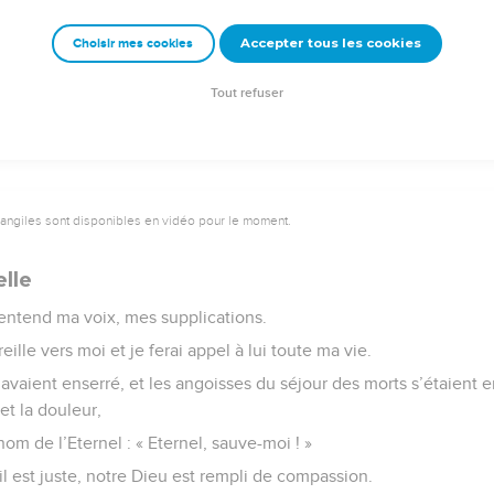
rts qui célèbrent l’Eternel, ce ne sont pas ceux qui descenden
Accepter tous les cookies
Choisir mes cookies
ons l’Eternel, dès maintenant et pour toujours. Louez l’Eternel !
Tout refuser
vangiles sont disponibles en vidéo pour le moment.
lle
l entend ma voix, mes supplications.
eille vers moi et je ferai appel à lui toute ma vie.
’avaient enserré, et les angoisses du séjour des morts s’étaient e
et la douleur,
 nom de l’Eternel : « Eternel, sauve-moi ! »
 il est juste, notre Dieu est rempli de compassion.