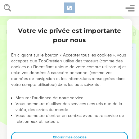
Votre vie privée est importante
Psaumes
23
pour nous
NE MANQUEZ PAS L’ÉVÉNEMENT
En cliquant sur le bouton « Accepter tous les cookies », vous
DE L’ANNÉE !
acceptez que TopChrétien utilise des traceurs (comme des
cookies ou l'identifiant unique de votre compte utilisateur) et
ET SI LEURS ERREURS POUVAIENT VOUS ÉVITER LES
traite vos données à caractère personnel (comme vos
VOTRES ?
données de navigation et les informations renseignées dans
votre compte utilisateur) dans les buts suivants :
On admire souvent les leaders pour leurs réussites, leur impact,
leur foi ou leur vision. Mais on voit moins les doutes, les erreurs
Mesurer l'audience de notre service
Vous permettre d'utiliser des services tiers tels que de la
et les saisons difficiles qu'ils ont traversés, alors même que ce
vidéo, des cartes du monde…
sont elles qui les ont façonnés.
Vous permettre d'entrer en contact avec notre service de
relation aux utilisateurs.
Dans cette conférence, leaders, entrepreneurs, et responsables
reviennent sur les erreurs marquantes de leur parcours et les
clés pour avancer avec plus de sagesse afin que leurs erreurs
Choisir mes cookies