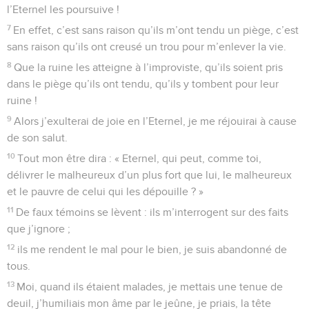
l’Eternel les poursuive !
7
En effet, c’est sans raison qu’ils m’ont tendu un piège, c’est
sans raison qu’ils ont creusé un trou pour m’enlever la vie.
8
Que la ruine les atteigne à l’improviste, qu’ils soient pris
dans le piège qu’ils ont tendu, qu’ils y tombent pour leur
ruine !
9
Alors j’exulterai de joie en l’Eternel, je me réjouirai à cause
de son salut.
10
Tout mon être dira : « Eternel, qui peut, comme toi,
délivrer le malheureux d’un plus fort que lui, le malheureux
et le pauvre de celui qui les dépouille ? »
11
De faux témoins se lèvent : ils m’interrogent sur des faits
que j’ignore ;
12
ils me rendent le mal pour le bien, je suis abandonné de
tous.
13
Moi, quand ils étaient malades, je mettais une tenue de
deuil, j’humiliais mon âme par le jeûne, je priais, la tête