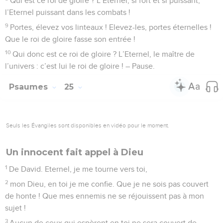
Qui est ce roi de gloire ? L’Eternel, si fort et si puissant,
l’Eternel puissant dans les combats !
9
Portes, élevez vos linteaux ! Elevez-les, portes éternelles !
Que le roi de gloire fasse son entrée !
10
Qui donc est ce roi de gloire ? L’Eternel, le maître de
l’univers : c’est lui le roi de gloire ! – Pause.
Psaumes
25
Seuls les Évangiles sont disponibles en vidéo pour le moment.
Un innocent fait appel à Dieu
1
De David. Eternel, je me tourne vers toi,
2
mon Dieu, en toi je me confie. Que je ne sois pas couvert
de honte ! Que mes ennemis ne se réjouissent pas à mon
sujet !
3
Aucun de ceux qui espèrent en toi ne sera couvert de