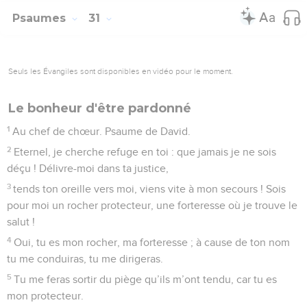
Psaumes
31
Seuls les Évangiles sont disponibles en vidéo pour le moment.
Le bonheur d'être pardonné
1
Au chef de chœur. Psaume de David.
2
Eternel, je cherche refuge en toi : que jamais je ne sois
déçu ! Délivre-moi dans ta justice,
3
tends ton oreille vers moi, viens vite à mon secours ! Sois
pour moi un rocher protecteur, une forteresse où je trouve le
salut !
4
Oui, tu es mon rocher, ma forteresse ; à cause de ton nom
tu me conduiras, tu me dirigeras.
5
Tu me feras sortir du piège qu’ils m’ont tendu, car tu es
mon protecteur.