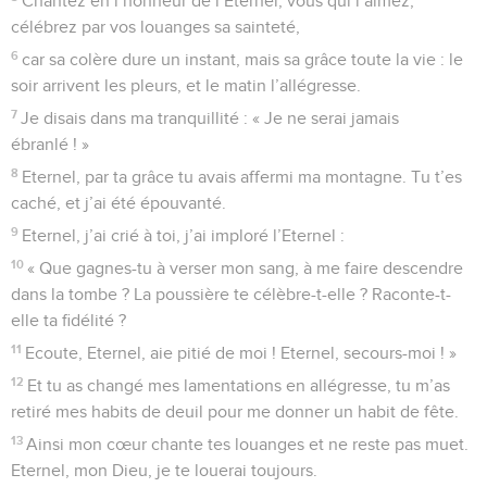
Chantez en l’honneur de l’Eternel, vous qui l’aimez,
célébrez par vos louanges sa sainteté,
6
car sa colère dure un instant, mais sa grâce toute la vie : le
soir arrivent les pleurs, et le matin l’allégresse.
7
Je disais dans ma tranquillité : « Je ne serai jamais
ébranlé ! »
8
Eternel, par ta grâce tu avais affermi ma montagne. Tu t’es
caché, et j’ai été épouvanté.
9
Eternel, j’ai crié à toi, j’ai imploré l’Eternel :
10
« Que gagnes-tu à verser mon sang, à me faire descendre
dans la tombe ? La poussière te célèbre-t-elle ? Raconte-t-
elle ta fidélité ?
11
Ecoute, Eternel, aie pitié de moi ! Eternel, secours-moi ! »
12
Et tu as changé mes lamentations en allégresse, tu m’as
retiré mes habits de deuil pour me donner un habit de fête.
13
Ainsi mon cœur chante tes louanges et ne reste pas muet.
Eternel, mon Dieu, je te louerai toujours.