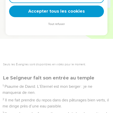
deviennent vos tremplins. Que vous guidiez un ministère, une
équipe, un groupe ou une famille, leur expérience est faite
Accepter tous les cookies
pour vous.
Tout refuser
Je découvre l’événement
Seuls les Évangiles sont disponibles en vidéo pour le moment.
Le Seigneur fait son entrée au temple
1
Psaume de David. L’Eternel est mon berger : je ne
manquerai de rien.
2
Il me fait prendre du repos dans des pâturages bien verts, il
me dirige près d’une eau paisible.
3