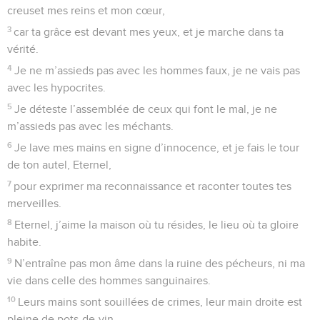
creuset mes reins et mon cœur,
3
car ta grâce est devant mes yeux, et je marche dans ta
vérité.
4
Je ne m’assieds pas avec les hommes faux, je ne vais pas
avec les hypocrites.
5
Je déteste l’assemblée de ceux qui font le mal, je ne
m’assieds pas avec les méchants.
6
Je lave mes mains en signe d’innocence, et je fais le tour
de ton autel, Eternel,
7
pour exprimer ma reconnaissance et raconter toutes tes
merveilles.
8
Eternel, j’aime la maison où tu résides, le lieu où ta gloire
habite.
9
N’entraîne pas mon âme dans la ruine des pécheurs, ni ma
vie dans celle des hommes sanguinaires.
10
Leurs mains sont souillées de crimes, leur main droite est
pleine de pots-de-vin,