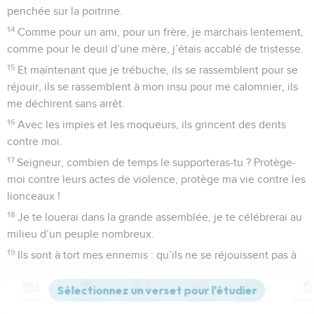
penchée sur la poitrine.
14
Comme pour un ami, pour un frère, je marchais lentement,
comme pour le deuil d’une mère, j’étais accablé de tristesse.
15
Et maintenant que je trébuche, ils se rassemblent pour se
réjouir, ils se rassemblent à mon insu pour me calomnier, ils
me déchirent sans arrêt.
16
Avec les impies et les moqueurs, ils grincent des dents
contre moi.
17
Seigneur, combien de temps le supporteras-tu ? Protège-
moi contre leurs actes de violence, protège ma vie contre les
lionceaux !
18
Je te louerai dans la grande assemblée, je te célébrerai au
milieu d’un peuple nombreux.
19
Ils sont à tort mes ennemis : qu’ils ne se réjouissent pas à
mon sujet ! *Ils me détestent sans raison : qu’ils ne
m’insultent pas du regard !
Contenus
Versions
Commentaires
Strong
Dictionnaire
20
Oui, leur langage n’est pas celui de la paix, ils inventent