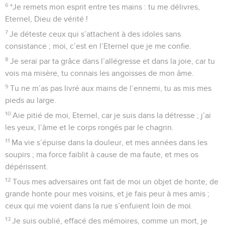
6
*Je remets mon esprit entre tes mains : tu me délivres,
Eternel, Dieu de vérité !
7
Je déteste ceux qui s’attachent à des idoles sans
consistance ; moi, c’est en l’Eternel que je me confie.
8
Je serai par ta grâce dans l’allégresse et dans la joie, car tu
vois ma misère, tu connais les angoisses de mon âme.
9
Tu ne m’as pas livré aux mains de l’ennemi, tu as mis mes
pieds au large.
10
Aie pitié de moi, Eternel, car je suis dans la détresse ; j’ai
les yeux, l’âme et le corps rongés par le chagrin.
11
Ma vie s’épuise dans la douleur, et mes années dans les
soupirs ; ma force faiblit à cause de ma faute, et mes os
dépérissent.
12
Tous mes adversaires ont fait de moi un objet de honte, de
grande honte pour mes voisins, et je fais peur à mes amis ;
ceux qui me voient dans la rue s’enfuient loin de moi.
13
Je suis oublié, effacé des mémoires, comme un mort, je