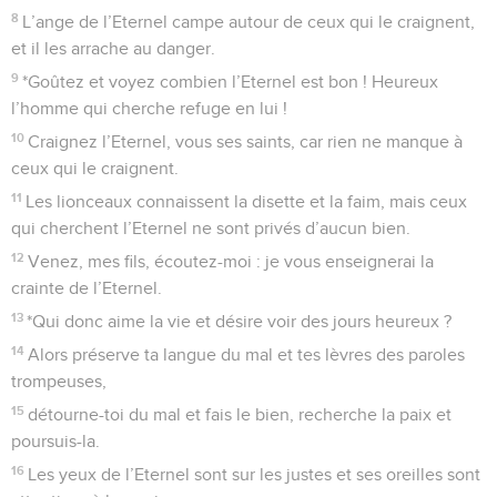
8
L’ange de l’Eternel campe autour de ceux qui le craignent,
et il les arrache au danger.
9
*Goûtez et voyez combien l’Eternel est bon ! Heureux
l’homme qui cherche refuge en lui !
10
Craignez l’Eternel, vous ses saints, car rien ne manque à
ceux qui le craignent.
11
Les lionceaux connaissent la disette et la faim, mais ceux
qui cherchent l’Eternel ne sont privés d’aucun bien.
12
Venez, mes fils, écoutez-moi : je vous enseignerai la
crainte de l’Eternel.
13
*Qui donc aime la vie et désire voir des jours heureux ?
14
Alors préserve ta langue du mal et tes lèvres des paroles
trompeuses,
15
détourne-toi du mal et fais le bien, recherche la paix et
poursuis-la.
16
Les yeux de l’Eternel sont sur les justes et ses oreilles sont