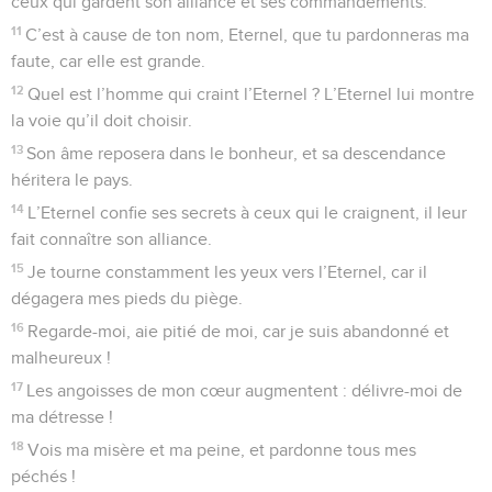
ceux qui gardent son alliance et ses commandements.
11
C’est à cause de ton nom, Eternel, que tu pardonneras ma
faute, car elle est grande.
12
Quel est l’homme qui craint l’Eternel ? L’Eternel lui montre
la voie qu’il doit choisir.
13
Son âme reposera dans le bonheur, et sa descendance
héritera le pays.
14
L’Eternel confie ses secrets à ceux qui le craignent, il leur
fait connaître son alliance.
15
Je tourne constamment les yeux vers l’Eternel, car il
dégagera mes pieds du piège.
16
Regarde-moi, aie pitié de moi, car je suis abandonné et
malheureux !
17
Les angoisses de mon cœur augmentent : délivre-moi de
ma détresse !
18
Vois ma misère et ma peine, et pardonne tous mes
péchés !