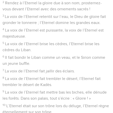
2
Rendez à l’Eternel la gloire due à son nom, prosternez-
vous devant l’Eternel avec des ornements sacrés !
3
La voix de l’Eternel retentit sur l’eau, le Dieu de gloire fait
gronder le tonnerre ; l’Eternel domine les grandes eaux.
4
La voix de l’Eternel est puissante, la voix de l’Eternel est
majestueuse.
5
La voix de l’Eternel brise les cèdres, l’Eternel brise les
cèdres du Liban.
6
Il fait bondir le Liban comme un veau, et le Sirion comme
un jeune buffle.
7
La voix de l’Eternel fait jaillir des éclairs.
8
La voix de l’Eternel fait trembler le désert, l’Eternel fait
trembler le désert de Kadès.
9
La voix de l’Eternel fait mettre bas les biches, elle dénude
les forêts. Dans son palais, tout s’écrie : « Gloire ! »
10
L’Eternel était sur son trône lors du déluge, l’Eternel règne
éternellement sur son trône.