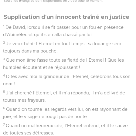
Seuls les Évangiles sont disponibles en vidéo pour le moment.
Supplication d'un innocent traîné en justice
1
De David, lorsqu’il se fit passer pour un fou en présence
d’Abimélec et qu’il s’en alla chassé par lui.
2
Je veux bénir l’Eternel en tout temps : sa louange sera
toujours dans ma bouche.
3
Que mon âme fasse toute sa fierté de l’Eternel ! Que les
humbles écoutent et se réjouissent !
4
Dites avec moi la grandeur de l’Eternel, célébrons tous son
nom !
5
J’ai cherché l’Eternel, et il m’a répondu, il m’a délivré de
toutes mes frayeurs.
6
Quand on tourne les regards vers lui, on est rayonnant de
joie, et le visage ne rougit pas de honte.
7
Quand un malheureux crie, l’Eternel entend, et il le sauve
de toutes ses détresses.