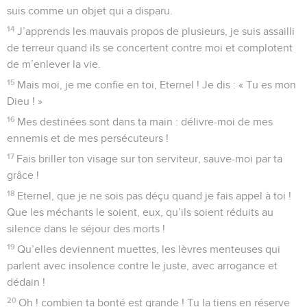
suis comme un objet qui a disparu.
14
J’apprends les mauvais propos de plusieurs, je suis assailli
de terreur quand ils se concertent contre moi et complotent
de m’enlever la vie.
15
Mais moi, je me confie en toi, Eternel ! Je dis : « Tu es mon
Dieu ! »
16
Mes destinées sont dans ta main : délivre-moi de mes
ennemis et de mes persécuteurs !
17
Fais briller ton visage sur ton serviteur, sauve-moi par ta
grâce !
18
Eternel, que je ne sois pas déçu quand je fais appel à toi !
Que les méchants le soient, eux, qu’ils soient réduits au
silence dans le séjour des morts !
19
Qu’elles deviennent muettes, les lèvres menteuses qui
parlent avec insolence contre le juste, avec arrogance et
dédain !
20
Oh ! combien ta bonté est grande ! Tu la tiens en réserve