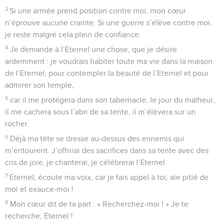
3
Si une armée prend position contre moi, mon cœur
n’éprouve aucune crainte. Si une guerre s’élève contre moi,
je reste malgré cela plein de confiance.
4
Je demande à l’Eternel une chose, que je désire
ardemment : je voudrais habiter toute ma vie dans la maison
de l’Eternel, pour contempler la beauté de l’Eternel et pour
admirer son temple,
5
car il me protégera dans son tabernacle, le jour du malheur,
il me cachera sous l’abri de sa tente, il m’élèvera sur un
rocher.
6
Déjà ma tête se dresse au-dessus des ennemis qui
m’entourent. J’offrirai des sacrifices dans sa tente avec des
cris de joie, je chanterai, je célébrerai l’Eternel.
7
Eternel, écoute ma voix, car je fais appel à toi, aie pitié de
moi et exauce-moi !
8
Mon cœur dit de ta part : « Recherchez-moi ! » Je te
recherche, Eternel !