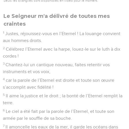
Seuls les Évangiles sont disponibles en vidéo pour le moment.
Le Seigneur m'a délivré de toutes mes
craintes
1
Justes, réjouissez-vous en l’Eternel ! La louange convient
aux hommes droits.
2
Célébrez l’Eternel avec la harpe, louez-le sur le luth à dix
cordes !
3
Chantez-lui un cantique nouveau, faites retentir vos
instruments et vos voix,
4
car la parole de l’Eternel est droite et toute son œuvre
s’accomplit avec fidélité !
5
Il aime la justice et le droit ; la bonté de l’Eternel remplit la
terre.
6
Le ciel a été fait par la parole de l’Eternel, et toute son
armée par le souffle de sa bouche.
7
Il amoncelle les eaux de la mer, il garde les océans dans