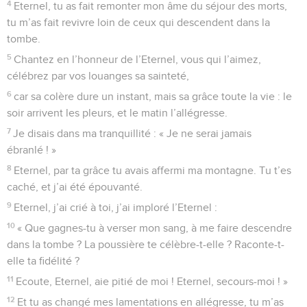
4
Eternel, tu as fait remonter mon âme du séjour des morts,
tu m’as fait revivre loin de ceux qui descendent dans la
tombe.
5
Chantez en l’honneur de l’Eternel, vous qui l’aimez,
célébrez par vos louanges sa sainteté,
6
car sa colère dure un instant, mais sa grâce toute la vie : le
soir arrivent les pleurs, et le matin l’allégresse.
7
Je disais dans ma tranquillité : « Je ne serai jamais
ébranlé ! »
8
Eternel, par ta grâce tu avais affermi ma montagne. Tu t’es
caché, et j’ai été épouvanté.
9
Eternel, j’ai crié à toi, j’ai imploré l’Eternel :
10
« Que gagnes-tu à verser mon sang, à me faire descendre
dans la tombe ? La poussière te célèbre-t-elle ? Raconte-t-
elle ta fidélité ?
11
Ecoute, Eternel, aie pitié de moi ! Eternel, secours-moi ! »
12
Et tu as changé mes lamentations en allégresse, tu m’as