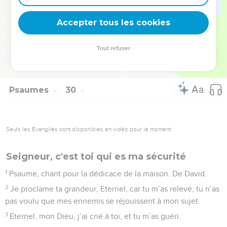
La voix de l’Eternel fait mettre bas les biches, elle dénude
les forêts. Dans son palais, tout s’écrie : « Gloire ! »
Accepter tous les cookies
10
L’Eternel était sur son trône lors du déluge, l’Eternel règne
éternellement sur son trône.
Tout refuser
11
L’Eternel donne de la force à son peuple, l’Eternel bénit
son peuple en lui procurant la paix.
Psaumes
30
Seuls les Évangiles sont disponibles en vidéo pour le moment.
Seigneur, c'est toi qui es ma sécurité
1
Psaume, chant pour la dédicace de la maison. De David.
2
Je proclame ta grandeur, Eternel, car tu m’as relevé, tu n’as
pas voulu que mes ennemis se réjouissent à mon sujet.
3
Eternel, mon Dieu, j’ai crié à toi, et tu m’as guéri.