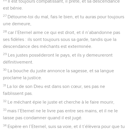
Il est toujours compatissant, il prête, et sa descendance
est bénie.
27
Détourne-toi du mal, fais le bien, et tu auras pour toujours
une demeure,
28
car l’Eternel aime ce qui est droit, et il n’abandonne pas
ses fidèles : ils sont toujours sous sa garde, tandis que la
descendance des méchants est exterminée.
29
Les justes posséderont le pays, et ils y demeureront
définitivement.
30
La bouche du juste annonce la sagesse, et sa langue
proclame la justice.
31
La loi de son Dieu est dans son cœur, ses pas ne
faiblissent pas.
32
Le méchant épie le juste et cherche à le faire mourir,
33
mais l’Eternel ne le livre pas entre ses mains, et il ne le
laisse pas condamner quand il est jugé.
34
Espère en l’Eternel, suis sa voie, et il t’élèvera pour que tu