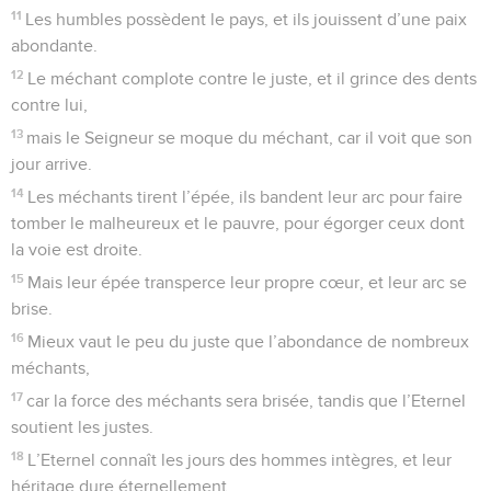
11
Les humbles possèdent le pays, et ils jouissent d’une paix
abondante.
12
Le méchant complote contre le juste, et il grince des dents
contre lui,
13
mais le Seigneur se moque du méchant, car il voit que son
jour arrive.
14
Les méchants tirent l’épée, ils bandent leur arc pour faire
tomber le malheureux et le pauvre, pour égorger ceux dont
la voie est droite.
15
Mais leur épée transperce leur propre cœur, et leur arc se
brise.
16
Mieux vaut le peu du juste que l’abondance de nombreux
méchants,
17
car la force des méchants sera brisée, tandis que l’Eternel
soutient les justes.
18
L’Eternel connaît les jours des hommes intègres, et leur
héritage dure éternellement.