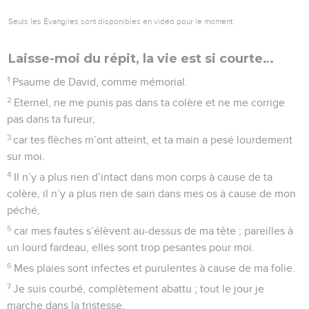
Seuls les Évangiles sont disponibles en vidéo pour le moment.
Laisse-moi du répit, la vie est si courte…
1
Psaume de David, comme mémorial.
2
Eternel, ne me punis pas dans ta colère et ne me corrige
pas dans ta fureur,
3
car tes flèches m’ont atteint, et ta main a pesé lourdement
sur moi.
4
Il n’y a plus rien d’intact dans mon corps à cause de ta
colère, il n’y a plus rien de sain dans mes os à cause de mon
péché,
5
car mes fautes s’élèvent au-dessus de ma tête ; pareilles à
un lourd fardeau, elles sont trop pesantes pour moi.
6
Mes plaies sont infectes et purulentes à cause de ma folie.
7
Je suis courbé, complètement abattu ; tout le jour je
marche dans la tristesse,