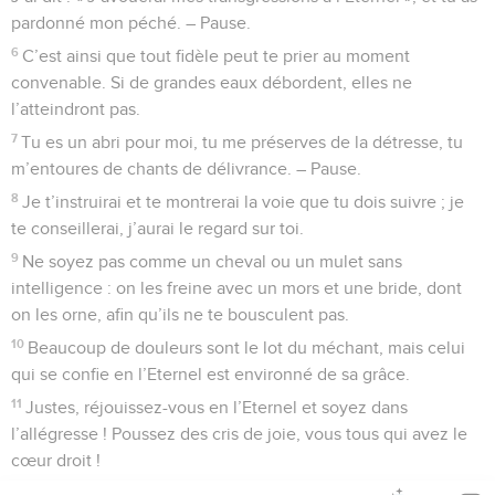
pardonné mon péché. – Pause.
6
C’est ainsi que tout fidèle peut te prier au moment
convenable. Si de grandes eaux débordent, elles ne
l’atteindront pas.
7
Tu es un abri pour moi, tu me préserves de la détresse, tu
m’entoures de chants de délivrance. – Pause.
8
Je t’instruirai et te montrerai la voie que tu dois suivre ; je
te conseillerai, j’aurai le regard sur toi.
9
Ne soyez pas comme un cheval ou un mulet sans
intelligence : on les freine avec un mors et une bride, dont
on les orne, afin qu’ils ne te bousculent pas.
10
Beaucoup de douleurs sont le lot du méchant, mais celui
qui se confie en l’Eternel est environné de sa grâce.
11
Justes, réjouissez-vous en l’Eternel et soyez dans
l’allégresse ! Poussez des cris de joie, vous tous qui avez le
cœur droit !