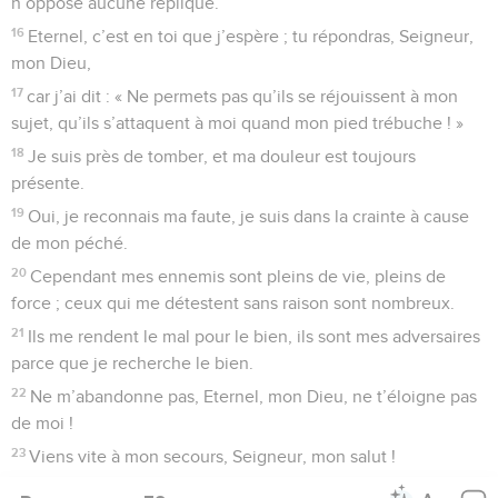
n’oppose aucune réplique.
16
Eternel, c’est en toi que j’espère ; tu répondras, Seigneur,
mon Dieu,
17
car j’ai dit : « Ne permets pas qu’ils se réjouissent à mon
sujet, qu’ils s’attaquent à moi quand mon pied trébuche ! »
18
Je suis près de tomber, et ma douleur est toujours
présente.
19
Oui, je reconnais ma faute, je suis dans la crainte à cause
de mon péché.
20
Cependant mes ennemis sont pleins de vie, pleins de
force ; ceux qui me détestent sans raison sont nombreux.
21
Ils me rendent le mal pour le bien, ils sont mes adversaires
parce que je recherche le bien.
22
Ne m’abandonne pas, Eternel, mon Dieu, ne t’éloigne pas
de moi !
23
Viens vite à mon secours, Seigneur, mon salut !