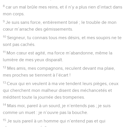
8
car un mal brûle mes reins, et il n’y a plus rien d’intact dans
mon corps.
9
Je suis sans force, entièrement brisé ; le trouble de mon
cœur m’arrache des gémissements.
10
Seigneur, tu connais tous mes désirs, et mes soupirs ne te
sont pas cachés.
11
Mon cœur est agité, ma force m’abandonne, même la
lumière de mes yeux disparaît.
12
Mes amis, mes compagnons, reculent devant ma plaie,
mes proches se tiennent à l’écart !
13
Ceux qui en veulent à ma vie tendent leurs pièges, ceux
qui cherchent mon malheur disent des méchancetés et
méditent toute la journée des tromperies.
14
Mais moi, pareil à un sourd, je n’entends pas ; je suis
comme un muet : je n’ouvre pas la bouche.
15
Je suis pareil à un homme qui n’entend pas et qui