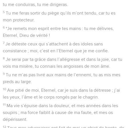
tu me conduiras, tu me dirigeras.
5
Tu me feras sortir du piège qu’ils m’ont tendu, car tu es
mon protecteur.
6
*Je remets mon esprit entre tes mains : tu me délivres,
Eternel, Dieu de vérité !
7
Je déteste ceux qui s’attachent à des idoles sans
consistance ; moi, c’est en l’Eternel que je me confie.
8
Je serai par ta grâce dans l’allégresse et dans la joie, car tu
vois ma misère, tu connais les angoisses de mon âme.
9
Tu ne m’as pas livré aux mains de l’ennemi, tu as mis mes
pieds au large.
10
Aie pitié de moi, Eternel, car je suis dans la détresse ; j’ai
les yeux, l’âme et le corps rongés par le chagrin.
11
Ma vie s’épuise dans la douleur, et mes années dans les
soupirs ; ma force faiblit à cause de ma faute, et mes os
dépérissent.
12
Tous mes adversaires ont fait de moi un objet de honte, de