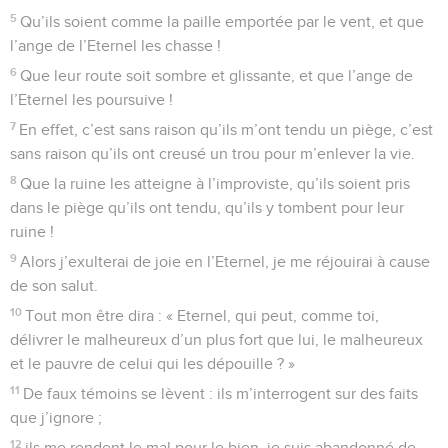
5
Qu’ils soient comme la paille emportée par le vent, et que
l’ange de l’Eternel les chasse !
6
Que leur route soit sombre et glissante, et que l’ange de
l’Eternel les poursuive !
7
En effet, c’est sans raison qu’ils m’ont tendu un piège, c’est
sans raison qu’ils ont creusé un trou pour m’enlever la vie.
8
Que la ruine les atteigne à l’improviste, qu’ils soient pris
dans le piège qu’ils ont tendu, qu’ils y tombent pour leur
ruine !
9
Alors j’exulterai de joie en l’Eternel, je me réjouirai à cause
de son salut.
10
Tout mon être dira : « Eternel, qui peut, comme toi,
délivrer le malheureux d’un plus fort que lui, le malheureux
et le pauvre de celui qui les dépouille ? »
11
De faux témoins se lèvent : ils m’interrogent sur des faits
que j’ignore ;
12
ils me rendent le mal pour le bien, je suis abandonné de