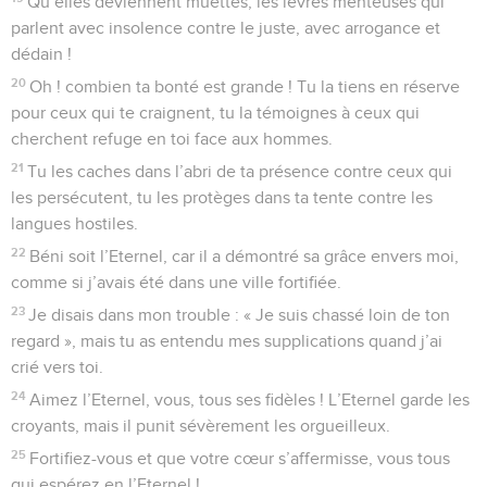
Qu’elles deviennent muettes, les lèvres menteuses qui
parlent avec insolence contre le juste, avec arrogance et
dédain !
20
Oh ! combien ta bonté est grande ! Tu la tiens en réserve
pour ceux qui te craignent, tu la témoignes à ceux qui
cherchent refuge en toi face aux hommes.
21
Tu les caches dans l’abri de ta présence contre ceux qui
les persécutent, tu les protèges dans ta tente contre les
langues hostiles.
22
Béni soit l’Eternel, car il a démontré sa grâce envers moi,
comme si j’avais été dans une ville fortifiée.
23
Je disais dans mon trouble : « Je suis chassé loin de ton
regard », mais tu as entendu mes supplications quand j’ai
crié vers toi.
24
Aimez l’Eternel, vous, tous ses fidèles ! L’Eternel garde les
croyants, mais il punit sévèrement les orgueilleux.
25
Fortifiez-vous et que votre cœur s’affermisse, vous tous
qui espérez en l’Eternel !