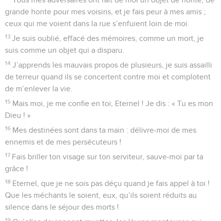
grande honte pour mes voisins, et je fais peur à mes amis ;
ceux qui me voient dans la rue s’enfuient loin de moi.
13
Je suis oublié, effacé des mémoires, comme un mort, je
suis comme un objet qui a disparu.
14
J’apprends les mauvais propos de plusieurs, je suis assailli
de terreur quand ils se concertent contre moi et complotent
de m’enlever la vie.
15
Mais moi, je me confie en toi, Eternel ! Je dis : « Tu es mon
Dieu ! »
16
Mes destinées sont dans ta main : délivre-moi de mes
ennemis et de mes persécuteurs !
17
Fais briller ton visage sur ton serviteur, sauve-moi par ta
grâce !
18
Eternel, que je ne sois pas déçu quand je fais appel à toi !
Que les méchants le soient, eux, qu’ils soient réduits au
silence dans le séjour des morts !
19