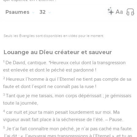
Psaumes
32
Seuls les Évangiles sont disponibles en vidéo pour le moment.
Louange au Dieu créateur et sauveur
1
De David, cantique. *Heureux celui dont la transgression
est enlevée et dont le péché est pardonné !
2
Heureux l’homme à qui l’Eternel ne tient pas compte de sa
faute et dont l’esprit ne connaît pas la ruse !
3
Tant que je me taisais, mon corps dépérissait ; je gémissais
toute la journée,
4
car nuit et jour ta main pesait lourdement sur moi. Ma
vigueur avait fait place à la sécheresse de l’été. – Pause.
5
Je t’ai fait connaître mon péché, je n’ai pas caché ma faute.
J’ai dit : « J’avouerai mes transgressions à l’Eternel », et tu as