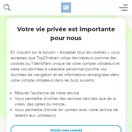
Seigneur, tu m'as rendu la vie
1
Psaume de David. Fils de Dieu, rendez à l’Eternel, rendez à
Segond 21
l’Eternel gloire et honneur !
Votre vie privée est importante
2
Rendez à l’Eternel la gloire due à son nom, prosternez-
Psaumes
29
vous devant l’Eternel avec des ornements sacrés !
pour nous
3
La voix de l’Eternel retentit sur l’eau, le Dieu de gloire fait
gronder le tonnerre ; l’Eternel domine les grandes eaux.
En cliquant sur le bouton « Accepter tous les cookies », vous
acceptez que TopChrétien utilise des traceurs (comme des
4
La voix de l’Eternel est puissante, la voix de l’Eternel est
cookies ou l'identifiant unique de votre compte utilisateur) et
majestueuse.
traite vos données à caractère personnel (comme vos
données de navigation et les informations renseignées dans
5
La voix de l’Eternel brise les cèdres, l’Eternel brise les
votre compte utilisateur) dans les buts suivants :
cèdres du Liban.
6
Il fait bondir le Liban comme un veau, et le Sirion comme
Mesurer l'audience de notre service
Vous permettre d'utiliser des services tiers tels que de la
un jeune buffle.
vidéo, des cartes du monde…
7
La voix de l’Eternel fait jaillir des éclairs.
Vous permettre d'entrer en contact avec notre service de
relation aux utilisateurs.
8
La voix de l’Eternel fait trembler le désert, l’Eternel fait
trembler le désert de Kadès.
Choisir mes cookies
9