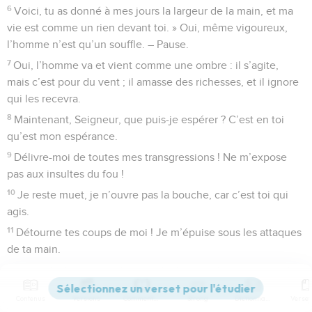
6
Voici, tu as donné à mes jours la largeur de la main, et ma
vie est comme un rien devant toi. » Oui, même vigoureux,
l’homme n’est qu’un souffle. – Pause.
7
Oui, l’homme va et vient comme une ombre : il s’agite,
mais c’est pour du vent ; il amasse des richesses, et il ignore
qui les recevra.
8
Maintenant, Seigneur, que puis-je espérer ? C’est en toi
qu’est mon espérance.
9
Délivre-moi de toutes mes transgressions ! Ne m’expose
pas aux insultes du fou !
10
Je reste muet, je n’ouvre pas la bouche, car c’est toi qui
agis.
11
Détourne tes coups de moi ! Je m’épuise sous les attaques
de ta main.
12
Tu corriges l’homme en le punissant de sa faute, tu détruis
comme la teigne ce qu’il a de plus cher. Oui, tout homme
Contenus
Versions
Commentaires
Strong
Dictionnaire
n’est qu’un souffle. – Pause.