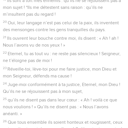
Ils sont à tort mes ennemis : qu’ils ne se réjouissent pas à
mon sujet ! *Ils me détestent sans raison : qu’ils ne
m’insultent pas du regard !
20
Oui, leur langage n’est pas celui de la paix, ils inventent
des mensonges contre les gens tranquilles du pays.
21
Ils ouvrent leur bouche contre moi, ils disent : « Ah ! ah !
Nous l’avons vu de nos yeux ! »
22
Eternel, tu as tout vu : ne reste pas silencieux ! Seigneur,
ne t’éloigne pas de moi !
23
Réveille-toi, lève-toi pour me faire justice, mon Dieu et
mon Seigneur, défends ma cause !
24
Juge-moi conformément à ta justice, Eternel, mon Dieu !
Qu’ils ne se réjouissent pas à mon sujet,
25
qu’ils ne disent pas dans leur cœur : « Ah ! voilà ce que
nous voulions ! » Qu’ils ne disent pas : « Nous l’avons
anéanti. »
26
Que tous ensemble ils soient honteux et rougissent, ceux