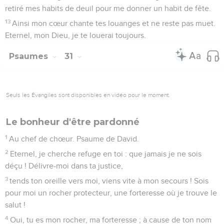
retiré mes habits de deuil pour me donner un habit de fête.
13
Ainsi mon cœur chante tes louanges et ne reste pas muet.
Eternel, mon Dieu, je te louerai toujours.
Psaumes
31
Seuls les Évangiles sont disponibles en vidéo pour le moment.
Le bonheur d'être pardonné
1
Au chef de chœur. Psaume de David.
2
Eternel, je cherche refuge en toi : que jamais je ne sois
déçu ! Délivre-moi dans ta justice,
3
tends ton oreille vers moi, viens vite à mon secours ! Sois
pour moi un rocher protecteur, une forteresse où je trouve le
salut !
4
Oui, tu es mon rocher, ma forteresse ; à cause de ton nom