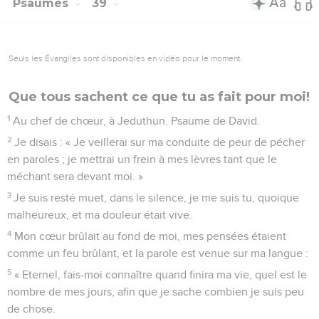
Psaumes
39
Seuls les Évangiles sont disponibles en vidéo pour le moment.
Que tous sachent ce que tu as fait pour moi!
1
Au chef de chœur, à Jeduthun. Psaume de David.
2
Je disais : « Je veillerai sur ma conduite de peur de pécher
en paroles ; je mettrai un frein à mes lèvres tant que le
méchant sera devant moi. »
3
Je suis resté muet, dans le silence, je me suis tu, quoique
malheureux, et ma douleur était vive.
4
Mon cœur brûlait au fond de moi, mes pensées étaient
comme un feu brûlant, et la parole est venue sur ma langue :
5
« Eternel, fais-moi connaître quand finira ma vie, quel est le
nombre de mes jours, afin que je sache combien je suis peu
de chose.