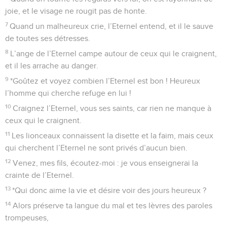
joie, et le visage ne rougit pas de honte.
7
Quand un malheureux crie, l’Eternel entend, et il le sauve
de toutes ses détresses.
8
L’ange de l’Eternel campe autour de ceux qui le craignent,
et il les arrache au danger.
9
*Goûtez et voyez combien l’Eternel est bon ! Heureux
l’homme qui cherche refuge en lui !
10
Craignez l’Eternel, vous ses saints, car rien ne manque à
ceux qui le craignent.
11
Les lionceaux connaissent la disette et la faim, mais ceux
qui cherchent l’Eternel ne sont privés d’aucun bien.
12
Venez, mes fils, écoutez-moi : je vous enseignerai la
crainte de l’Eternel.
13
*Qui donc aime la vie et désire voir des jours heureux ?
14
Alors préserve ta langue du mal et tes lèvres des paroles
trompeuses,