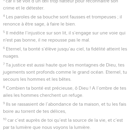
car il se voit d’un œil trop flatteur pour reconnaître son
crime et le détester.
4
Les paroles de sa bouche sont fausses et trompeuses ; il
renonce à être sage, à faire le bien.
5
Il médite l’injustice sur son lit, il s’engage sur une voie qui
n'est pas bonne, il ne repousse pas le mal.
6
Eternel, ta bonté s’élève jusqu’au ciel, ta fidélité atteint les
nuages.
7
Ta justice est aussi haute que les montagnes de Dieu, tes
jugements sont profonds comme le grand océan. Eternel, tu
secours les hommes et les bêtes.
8
Combien ta bonté est précieuse, ô Dieu ! A l’ombre de tes
ailes les hommes cherchent un refuge.
9
Ils se rassasient de l’abondance de ta maison, et tu les fais
boire au torrent de tes délices,
10
car c’est auprès de toi qu’est la source de la vie, et c’est
par ta lumière que nous voyons la lumière.