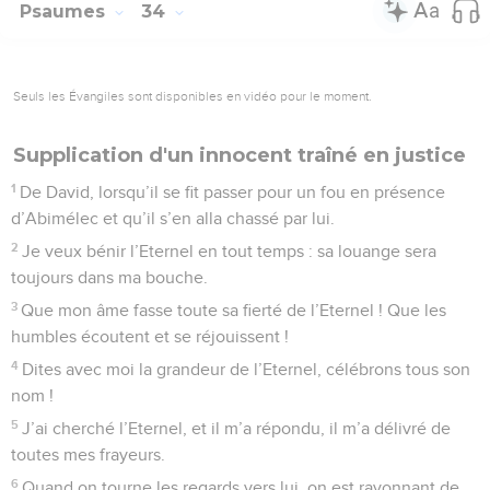
Psaumes
34
Seuls les Évangiles sont disponibles en vidéo pour le moment.
Supplication d'un innocent traîné en justice
1
De David, lorsqu’il se fit passer pour un fou en présence
d’Abimélec et qu’il s’en alla chassé par lui.
2
Je veux bénir l’Eternel en tout temps : sa louange sera
toujours dans ma bouche.
3
Que mon âme fasse toute sa fierté de l’Eternel ! Que les
humbles écoutent et se réjouissent !
4
Dites avec moi la grandeur de l’Eternel, célébrons tous son
nom !
5
J’ai cherché l’Eternel, et il m’a répondu, il m’a délivré de
toutes mes frayeurs.
6
Quand on tourne les regards vers lui, on est rayonnant de