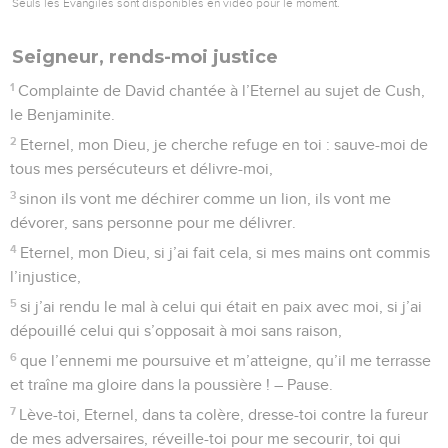
Seuls les Évangiles sont disponibles en vidéo pour le moment.
Seigneur, rends-moi justice
1
Complainte de David chantée à l’Eternel au sujet de Cush,
le Benjaminite.
2
Eternel, mon Dieu, je cherche refuge en toi : sauve-moi de
tous mes persécuteurs et délivre-moi,
3
sinon ils vont me déchirer comme un lion, ils vont me
dévorer, sans personne pour me délivrer.
4
Eternel, mon Dieu, si j’ai fait cela, si mes mains ont commis
l’injustice,
5
si j’ai rendu le mal à celui qui était en paix avec moi, si j’ai
dépouillé celui qui s’opposait à moi sans raison,
6
que l’ennemi me poursuive et m’atteigne, qu’il me terrasse
et traîne ma gloire dans la poussière ! – Pause.
7
Lève-toi, Eternel, dans ta colère, dresse-toi contre la fureur
de mes adversaires, réveille-toi pour me secourir, toi qui