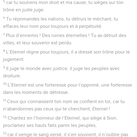
5
car tu soutiens mon droit et ma cause, tu sièges sur ton
trône en juste juge.
6
Tu réprimandes les nations, tu détruis le méchant, tu
effaces leur nom pour toujours et à perpétuité.
7
Plus d’ennemis ! Des ruines éternelles ! Tu as détruit des
villes, et leur souvenir est perdu.
8
L’Eternel règne pour toujours, il a dressé son trône pour le
jugement.
9
Il juge le monde avec justice, il juge les peuples avec
droiture.
10
L’Eternel est une forteresse pour l’opprimé, une forteresse
dans les moments de détresse.
11
Ceux qui connaissent ton nom se confient en toi, car tu
n’abandonnes pas ceux qui te cherchent, Eternel !
12
Chantez en l’honneur de l’Eternel, qui siège à Sion,
proclamez ses hauts faits parmi les peuples,
13
car il venge le sang versé, il s’en souvient, il n’oublie pas