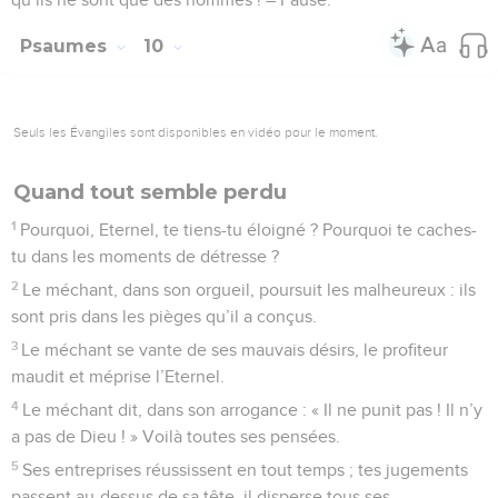
Psaumes
10
Seuls les Évangiles sont disponibles en vidéo pour le moment.
Quand tout semble perdu
1
Pourquoi, Eternel, te tiens-tu éloigné ? Pourquoi te caches-
tu dans les moments de détresse ?
2
Le méchant, dans son orgueil, poursuit les malheureux : ils
sont pris dans les pièges qu’il a conçus.
3
Le méchant se vante de ses mauvais désirs, le profiteur
maudit et méprise l’Eternel.
4
Le méchant dit, dans son arrogance : « Il ne punit pas ! Il n’y
a pas de Dieu ! » Voilà toutes ses pensées.
5
Ses entreprises réussissent en tout temps ; tes jugements
passent au-dessus de sa tête, il disperse tous ses