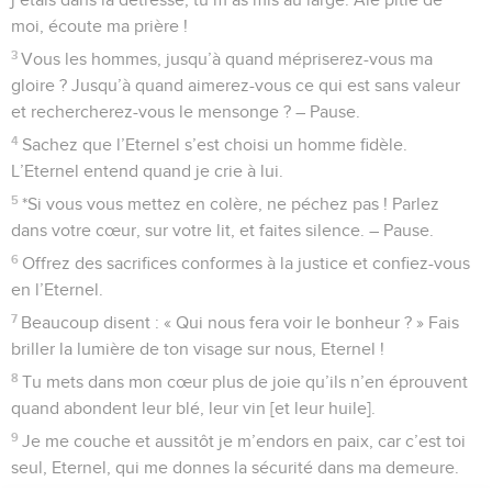
moi, écoute ma prière !
3
Vous les hommes, jusqu’à quand mépriserez-vous ma
gloire ? Jusqu’à quand aimerez-vous ce qui est sans valeur
et rechercherez-vous le mensonge ? – Pause.
4
Sachez que l’Eternel s’est choisi un homme fidèle.
L’Eternel entend quand je crie à lui.
5
*Si vous vous mettez en colère, ne péchez pas ! Parlez
dans votre cœur, sur votre lit, et faites silence. – Pause.
6
Offrez des sacrifices conformes à la justice et confiez-vous
en l’Eternel.
7
Beaucoup disent : « Qui nous fera voir le bonheur ? » Fais
briller la lumière de ton visage sur nous, Eternel !
8
Tu mets dans mon cœur plus de joie qu’ils n’en éprouvent
quand abondent leur blé, leur vin [et leur huile].
9
Je me couche et aussitôt je m’endors en paix, car c’est toi
seul, Eternel, qui me donnes la sécurité dans ma demeure.