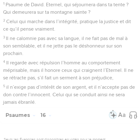
1
Psaume de David. Eternel, qui séjournera dans ta tente ?
Qui demeurera sur ta montagne sainte ?
2
Celui qui marche dans l’intégrité, pratique la justice et dit
ce qu’il pense vraiment.
3
Il ne calomnie pas avec sa langue, il ne fait pas de mal à
son semblable, et il ne jette pas le déshonneur sur son
prochain.
4
Il regarde avec répulsion l’homme au comportement
méprisable, mais il honore ceux qui craignent l’Eternel. Il ne
se rétracte pas, s’il fait un serment à son préjudice,
5
il n’exige pas d’intérêt de son argent, et il n’accepte pas de
don contre l’innocent. Celui qui se conduit ainsi ne sera
jamais ébranlé.
Psaumes
16
Seuls les Évangiles sont disponibles en vidéo pour le moment.