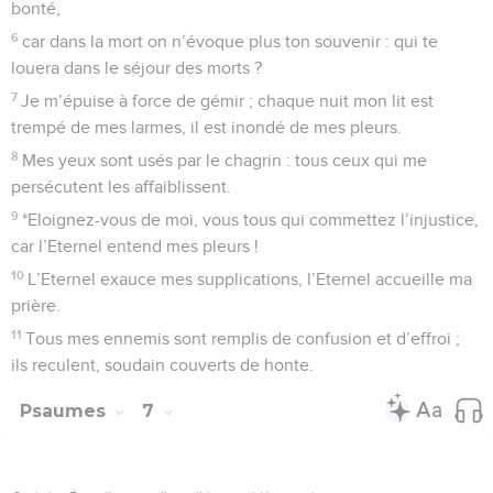
bonté,
6
car dans la mort on n’évoque plus ton souvenir : qui te
louera dans le séjour des morts ?
7
Je m’épuise à force de gémir ; chaque nuit mon lit est
trempé de mes larmes, il est inondé de mes pleurs.
8
Mes yeux sont usés par le chagrin : tous ceux qui me
persécutent les affaiblissent.
9
*Eloignez-vous de moi, vous tous qui commettez l’injustice,
car l’Eternel entend mes pleurs !
10
L’Eternel exauce mes supplications, l’Eternel accueille ma
prière.
11
Tous mes ennemis sont remplis de confusion et d’effroi ;
ils reculent, soudain couverts de honte.
Psaumes
7