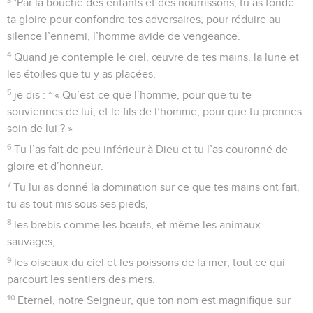
*Par la bouche des enfants et des nourrissons, tu as fondé
ta gloire pour confondre tes adversaires, pour réduire au
silence l’ennemi, l’homme avide de vengeance.
4
Quand je contemple le ciel, œuvre de tes mains, la lune et
les étoiles que tu y as placées,
5
je dis : * « Qu’est-ce que l’homme, pour que tu te
souviennes de lui, et le fils de l’homme, pour que tu prennes
soin de lui ? »
6
Tu l’as fait de peu inférieur à Dieu et tu l’as couronné de
gloire et d’honneur.
7
Tu lui as donné la domination sur ce que tes mains ont fait,
tu as tout mis sous ses pieds,
8
les brebis comme les bœufs, et même les animaux
sauvages,
9
les oiseaux du ciel et les poissons de la mer, tout ce qui
parcourt les sentiers des mers.
10
Eternel, notre Seigneur, que ton nom est magnifique sur