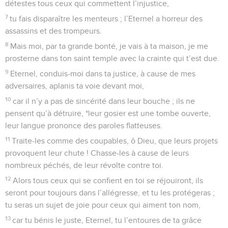
détestes tous ceux qui commettent l’injustice,
7
tu fais disparaître les menteurs ; l’Eternel a horreur des
assassins et des trompeurs.
8
Mais moi, par ta grande bonté, je vais à ta maison, je me
prosterne dans ton saint temple avec la crainte qui t’est due.
9
Eternel, conduis-moi dans ta justice, à cause de mes
adversaires, aplanis ta voie devant moi,
10
car il n’y a pas de sincérité dans leur bouche ; ils ne
pensent qu’à détruire, *leur gosier est une tombe ouverte,
leur langue prononce des paroles flatteuses.
11
Traite-les comme des coupables, ô Dieu, que leurs projets
provoquent leur chute ! Chasse-les à cause de leurs
nombreux péchés, de leur révolte contre toi.
12
Alors tous ceux qui se confient en toi se réjouiront, ils
seront pour toujours dans l’allégresse, et tu les protégeras ;
tu seras un sujet de joie pour ceux qui aiment ton nom,
13
car tu bénis le juste, Eternel, tu l’entoures de ta grâce