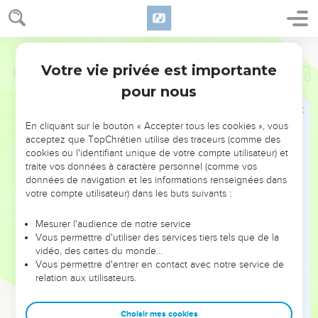
Votre vie privée est importante
Psaumes
4
pour nous
NE MANQUEZ PAS L’ÉVÉNEMENT
En cliquant sur le bouton « Accepter tous les cookies », vous
DE L’ANNÉE !
acceptez que TopChrétien utilise des traceurs (comme des
cookies ou l'identifiant unique de votre compte utilisateur) et
ET SI LEURS ERREURS POUVAIENT VOUS ÉVITER LES
traite vos données à caractère personnel (comme vos
VOTRES ?
données de navigation et les informations renseignées dans
votre compte utilisateur) dans les buts suivants :
On admire souvent les leaders pour leurs réussites, leur impact,
leur foi ou leur vision. Mais on voit moins les doutes, les erreurs
Mesurer l'audience de notre service
Vous permettre d'utiliser des services tiers tels que de la
et les saisons difficiles qu'ils ont traversés, alors même que ce
vidéo, des cartes du monde…
sont elles qui les ont façonnés.
Vous permettre d'entrer en contact avec notre service de
relation aux utilisateurs.
Dans cette conférence, leaders, entrepreneurs, et responsables
reviennent sur les erreurs marquantes de leur parcours et les
clés pour avancer avec plus de sagesse afin que leurs erreurs
Choisir mes cookies