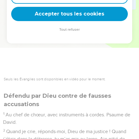
deviennent vos tremplins. Que vous guidiez un ministère, une
équipe, un groupe ou une famille, leur expérience est faite
Accepter tous les cookies
pour vous.
Tout refuser
Je découvre l’événement
Seuls les Évangiles sont disponibles en vidéo pour le moment.
Défendu par Dieu contre de fausses
accusations
1
Au chef de chœur, avec instruments à cordes. Psaume de
David.
2
Quand je crie, réponds-moi, Dieu de ma justice ! Quand
j’étais dans la détresse, tu m’as mis au large. Aie pitié de