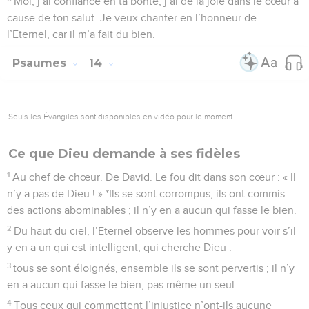
Moi, j’ai confiance en ta bonté, j’ai de la joie dans le cœur à
cause de ton salut. Je veux chanter en l’honneur de
l’Eternel, car il m’a fait du bien.
Psaumes
14
Seuls les Évangiles sont disponibles en vidéo pour le moment.
Ce que Dieu demande à ses fidèles
1
Au chef de chœur. De David. Le fou dit dans son cœur : « Il
n’y a pas de Dieu ! » *Ils se sont corrompus, ils ont commis
des actions abominables ; il n’y en a aucun qui fasse le bien.
2
Du haut du ciel, l’Eternel observe les hommes pour voir s’il
y en a un qui est intelligent, qui cherche Dieu :
3
tous se sont éloignés, ensemble ils se sont pervertis ; il n’y
en a aucun qui fasse le bien, pas même un seul.
4
Tous ceux qui commettent l’injustice n’ont-ils aucune