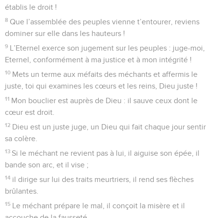
établis le droit !
8
Que l’assemblée des peuples vienne t’entourer, reviens
dominer sur elle dans les hauteurs !
9
L’Eternel exerce son jugement sur les peuples : juge-moi,
Eternel, conformément à ma justice et à mon intégrité !
10
Mets un terme aux méfaits des méchants et affermis le
juste, toi qui examines les cœurs et les reins, Dieu juste !
11
Mon bouclier est auprès de Dieu : il sauve ceux dont le
cœur est droit.
12
Dieu est un juste juge, un Dieu qui fait chaque jour sentir
sa colère.
13
Si le méchant ne revient pas à lui, il aiguise son épée, il
bande son arc, et il vise ;
14
il dirige sur lui des traits meurtriers, il rend ses flèches
brûlantes.
15
Le méchant prépare le mal, il conçoit la misère et il
accouche de la fausseté.