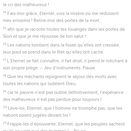
le cri des malheureux !
14
Fais-moi grâce, Eternel, vois la misère où me réduisent
mes ennemis ! Retire-moi des portes de la mort,
15
afin que je raconte toutes tes louanges dans les portes de
Sion et que je me réjouisse de ton salut !
16
Les nations tombent dans la fosse qu’elles ont creusée,
leur pied se prend dans le filet qu’elles ont caché.
17
L’Eternel se fait connaître, il fait droit, il prend le méchant à
son propre piège. – Jeu d’instruments. Pause.
18
Que les méchants rejoignent le séjour des morts avec
toutes les nations qui oublient Dieu,
19
car le pauvre n’est pas oublié définitivement, l’espérance
des malheureux n’est pas perdue pour toujours !
20
Lève-toi, Eternel, que l’homme ne triomphe pas, que les
nations soient jugées devant toi !
21
Frappe-les d’épouvante, Eternel, que les peuples sachent
qu’ils ne sont que des hommes ! – Pause.