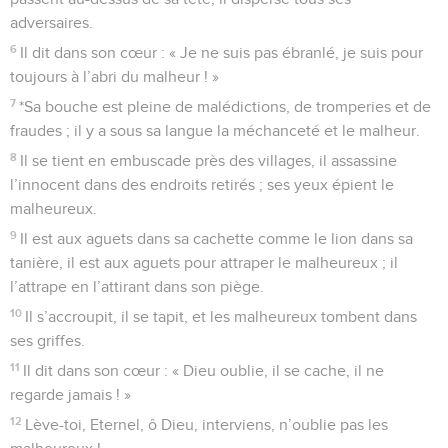
adversaires.
6
Il dit dans son cœur : « Je ne suis pas ébranlé, je suis pour
toujours à l’abri du malheur ! »
7
*Sa bouche est pleine de malédictions, de tromperies et de
fraudes ; il y a sous sa langue la méchanceté et le malheur.
8
Il se tient en embuscade près des villages, il assassine
l’innocent dans des endroits retirés ; ses yeux épient le
malheureux.
9
Il est aux aguets dans sa cachette comme le lion dans sa
tanière, il est aux aguets pour attraper le malheureux ; il
l’attrape en l’attirant dans son piège.
10
Il s’accroupit, il se tapit, et les malheureux tombent dans
ses griffes.
11
Il dit dans son cœur : « Dieu oublie, il se cache, il ne
regarde jamais ! »
12
Lève-toi, Eternel, ô Dieu, interviens, n’oublie pas les