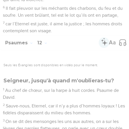
6
Il fait pleuvoir sur les méchants des charbons, du feu et du
soufre. Un vent brûlant, tel est le lot qu’ils ont en partage,
7
car l’Eternel est juste, il aime la justice ; les hommes droits
contemplent son visage.
Psaumes
12
Seuls les Évangiles sont disponibles en vidéo pour le moment.
Seigneur, jusqu'à quand m'oublieras-tu?
1
Au chef de chœur, sur la harpe à huit cordes. Psaume de
David.
2
Sauve-nous, Eternel, car il n’y a plus d’hommes loyaux ! Les
fidèles disparaissent du milieu des hommes.
3
On se dit des mensonges les uns aux autres, on a sur les
lèvres des paroles flatteuses, on parle avec un cœur double.