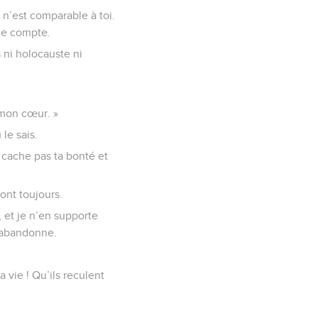
 n’est comparable à toi.
 le compte.
s ni holocauste ni
e mon cœur. »
le sais.
e cache pas ta bonté et
ront toujours.
 et je n’en supporte
’abandonne.
 vie ! Qu’ils reculent