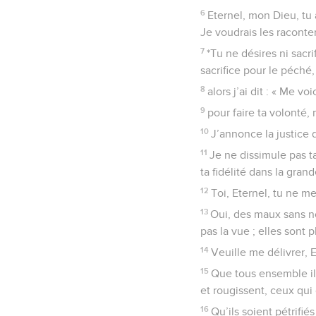
6
Eternel, mon Dieu, tu 
Je voudrais les raconte
7
*Tu ne désires ni sacri
sacrifice pour le péché,
8
alors j’ai dit : « Me vo
9
pour faire ta volonté,
10
J’annonce la justice 
11
Je ne dissimule pas ta
ta fidélité dans la gra
12
Toi, Eternel, tu ne m
13
Oui, des maux sans n
pas la vue ; elles son
14
Veuille me délivrer, E
15
Que tous ensemble ils
et rougissent, ceux qui
16
Qu’ils soient pétrifié