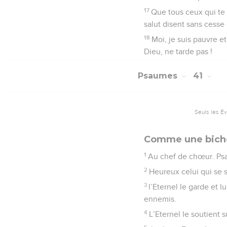
17
Que tous ceux qui te 
salut disent sans cesse 
18
Moi, je suis pauvre 
Dieu, ne tarde pas !
Psaumes
41
Seuls les É
Comme une bich
1
Au chef de chœur. Ps
2
Heureux celui qui se s
3
l’Eternel le garde et l
ennemis.
4
L’Eternel le soutient s