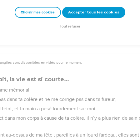
ent de l’Eternel : il est leur forteresse dans les moments de détre
Accepter tous les cookies
Choisir mes cookies
 et les délivre, il les délivre des méchants et les sauve, parce qu
Tout refuser
vangiles sont disponibles en vidéo pour le moment.
it, la vie est si courte…
mme mémorial.
as dans ta colère et ne me corrige pas dans ta fureur,
atteint, et ta main a pesé lourdement sur moi.
ntact dans mon corps à cause de ta colère, il n’y a plus rien de sa
nt au-dessus de ma tête ; pareilles à un lourd fardeau, elles son