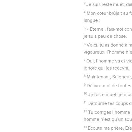
3
Je suis resté muet, da
4
Mon cœur brûlait au f
langue :
5
« Eternel, fais-moi co
je suis peu de chose.
6
Voici, tu as donné à m
vigoureux, l’homme n’es
7
Oui, l’homme va et vie
ignore qui les recevra.
8
Maintenant, Seigneur,
9
Délivre-moi de toutes
10
Je reste muet, je n’ou
11
Détourne tes coups de
12
Tu corriges l’homme e
homme n’est qu’un souf
13
Ecoute ma prière, Eter