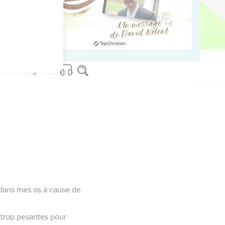
sse.
’ils cherchent refuge en
in dans mes os à cause de
t trop pesantes pour