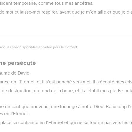
résident temporaire, comme tous mes ancêtres.
e moi et laisse-moi respirer, avant que je m’en aille et que je dis
vangiles sont disponibles en vidéo pour le moment.
me persécuté
aume de David.
nce en l’Eternel, et il s’est penché vers moi, il a écouté mes cris
se de destruction, du fond de la boue, et il a établi mes pieds sur le
he un cantique nouveau, une louange à notre Dieu. Beaucoup l’ont
s en l’Eternel.
ace sa confiance en l’Eternel et qui ne se tourne pas vers les o