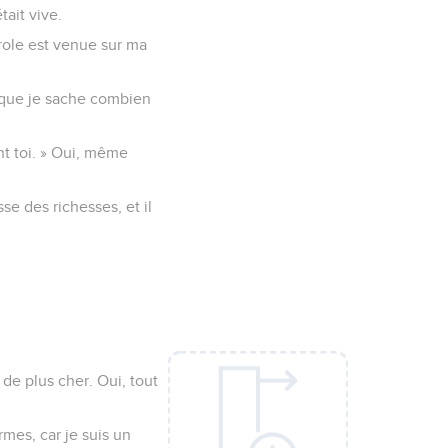
tait vive.
role est venue sur ma
n que je sache combien
nt toi. » Oui, même
se des richesses, et il
 de plus cher. Oui, tout
rmes, car je suis un