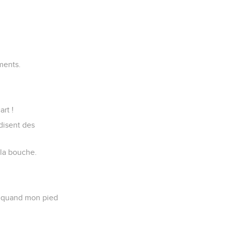
ments.
rt !
disent des
 la bouche.
moi quand mon pied