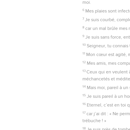
moi.
6
Mes plaies sont infect
7
Je suis courbé, complè
8
car un mal brûle mes re
9
Je suis sans force, e
10
Seigneur, tu connais 
11
Mon cœur est agité, 
12
Mes amis, mes compag
13
Ceux qui en veulent 
méchancetés et méditen
14
Mais moi, pareil à un
15
Je suis pareil à un 
16
Eternel, c’est en toi
17
car j’ai dit : « Ne pe
trébuche ! »
18
Je suis près de tombe