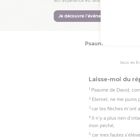
39
Le salut des justes vi
40
L’Eternel les secourt
lui.
Psaumes
38
Seuls les É
Laisse-moi du rép
1
Psaume de David, co
2
Eternel, ne me punis p
3
car tes flèches m’ont 
4
Il n’y a plus rien d’i
mon péché,
5
car mes fautes s’élève