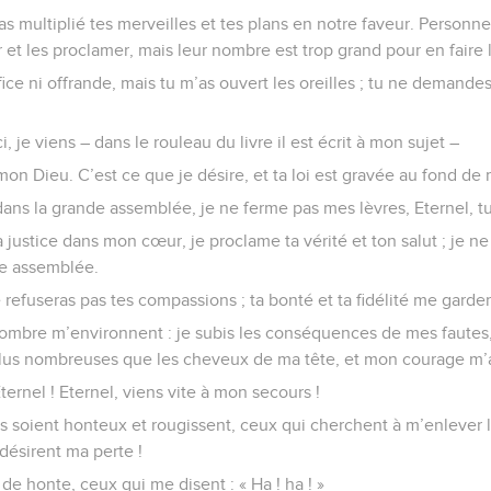
as multiplié tes merveilles et tes plans en notre faveur. Personne
r et les proclamer, mais leur nombre est trop grand pour en faire
fice ni offrande, mais tu m’as ouvert les oreilles ; tu ne demande
ici, je viens – dans le rouleau du livre il est écrit à mon sujet –
 mon Dieu. C’est ce que je désire, et ta loi est gravée au fond d
dans la grande assemblée, je ne ferme pas mes lèvres, Eternel, tu 
 justice dans mon cœur, je proclame ta vérité et ton salut ; je n
nde assemblée.
e refuseras pas tes compassions ; ta bonté et ta fidélité me garde
ombre m’environnent : je subis les conséquences de mes fautes,
t plus nombreuses que les cheveux de ma tête, et mon courage m
ternel ! Eternel, viens vite à mon secours !
 soient honteux et rougissent, ceux qui cherchent à m’enlever la
 désirent ma perte !
s de honte, ceux qui me disent : « Ha ! ha ! »