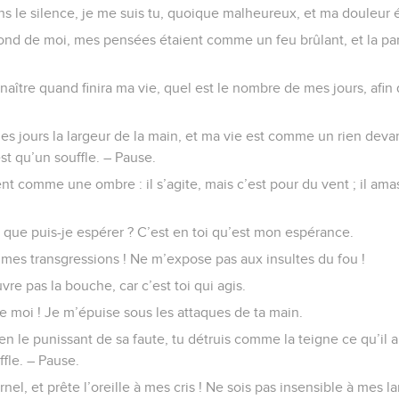
ns le silence, je me suis tu, quoique malheureux, et ma douleur é
ond de moi, mes pensées étaient comme un feu brûlant, et la pa
nnaître quand finira ma vie, quel est le nombre de mes jours, afi
es jours la largeur de la main, et ma vie est comme un rien deva
t qu’un souffle. – Pause.
nt comme une ombre : il s’agite, mais c’est pour du vent ; il amas
 que puis-je espérer ? C’est en toi qu’est mon espérance.
 mes transgressions ! Ne m’expose pas aux insultes du fou !
vre pas la bouche, car c’est toi qui agis.
 moi ! Je m’épuise sous les attaques de ta main.
n le punissant de sa faute, tu détruis comme la teigne ce qu’il a
fle. – Pause.
nel, et prête l’oreille à mes cris ! Ne sois pas insensible à mes la