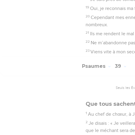
19
Oui, je reconnais ma 
20
Cependant mes ennemi
nombreux.
21
Ils me rendent le mal
22
Ne m’abandonne pas, 
23
Viens vite à mon seco
Psaumes
39
Seuls les É
Que tous sachent 
1
Au chef de chœur, à 
2
Je disais : « Je veill
que le méchant sera de