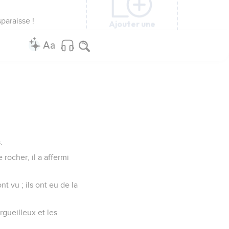
paraisse !
Ajouter une
Ajouter une
Ajouter une
Ajouter une
Ajouter une
Ajouter une
Ajouter une
Ajouter une
colonne
colonne
colonne
colonne
colonne
colonne
colonne
colonne
.
 rocher, il a affermi
 vu ; ils ont eu de la
rgueilleux et les