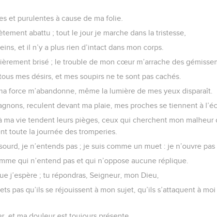
es et purulentes à cause de ma folie.
tement abattu ; tout le jour je marche dans la tristesse,
ins, et il n’y a plus rien d’intact dans mon corps.
ntièrement brisé ; le trouble de mon cœur m’arrache des gémisse
tous mes désirs, et mes soupirs ne te sont pas cachés.
ma force m’abandonne, même la lumière de mes yeux disparaît.
nons, reculent devant ma plaie, mes proches se tiennent à l’éca
à ma vie tendent leurs pièges, ceux qui cherchent mon malheur 
t toute la journée des tromperies.
 sourd, je n’entends pas ; je suis comme un muet : je n’ouvre pas
homme qui n’entend pas et qui n’oppose aucune réplique.
 que j’espère ; tu répondras, Seigneur, mon Dieu,
rmets pas qu’ils se réjouissent à mon sujet, qu’ils s’attaquent à 
r, et ma douleur est toujours présente.