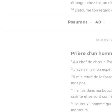
étranger chez toi, un 
14
Détourne ton regard d
Psaumes
40
Seuls les É
Prière d'un hom
1
Au chef de chœur. Ps
2
J’avais mis mon espéra
3
Il m’a retiré de la fos
mes pas.
4
Il a mis dans ma bouc
crainte et se sont confié
5
Heureux l’homme qui pl
menteurs !