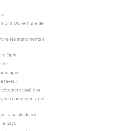
té.
t'a oint D'une huile de
voire les instruments à
or d'Ophir.
 père.
s hommages.
ta faveur.
un vêtement tissé d'or.
les, ses compagnes, qui
ns le palais du roi.
 le pays.