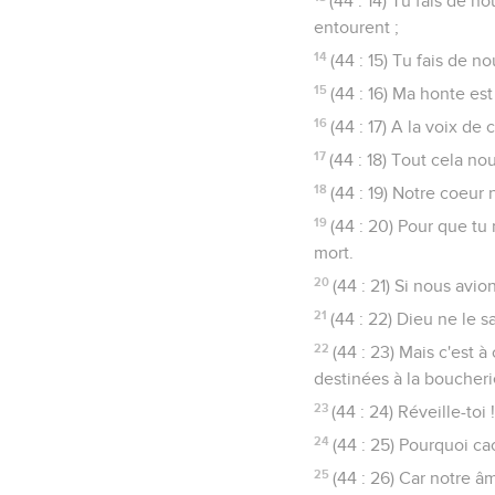
(44 : 14) Tu fais de 
entourent ;
14
(44 : 15) Tu fais de 
15
(44 : 16) Ma honte es
16
(44 : 17) A la voix de
17
(44 : 18) Tout cela no
18
(44 : 19) Notre coeur
19
(44 : 20) Pour que tu
mort.
20
(44 : 21) Si nous avi
21
(44 : 22) Dieu ne le s
22
(44 : 23) Mais c'est
destinées à la boucheri
23
(44 : 24) Réveille-toi
24
(44 : 25) Pourquoi ca
25
(44 : 26) Car notre â