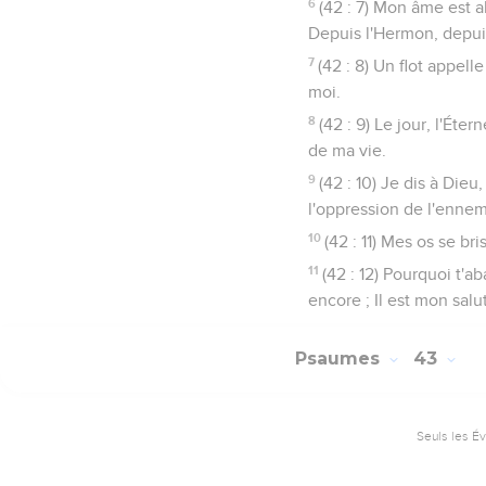
6
(42 : 7) Mon âme est a
Depuis l'Hermon, depui
7
(42 : 8) Un flot appell
moi.
8
(42 : 9) Le jour, l'Éte
de ma vie.
9
(42 : 10) Je dis à Die
l'oppression de l'ennem
10
(42 : 11) Mes os se b
11
(42 : 12) Pourquoi t'a
encore ; Il est mon sal
Psaumes
43
Seuls les É