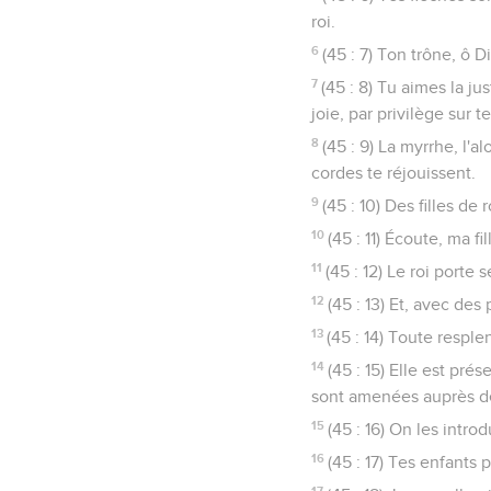
roi.
6
(45 : 7) Ton trône, ô D
7
(45 : 8) Tu aimes la ju
joie, par privilège sur t
8
(45 : 9) La myrrhe, l'a
cordes te réjouissent.
9
(45 : 10) Des filles de
10
(45 : 11) Écoute, ma fi
11
(45 : 12) Le roi porte
12
(45 : 13) Et, avec des
13
(45 : 14) Toute resplen
14
(45 : 15) Elle est pré
sont amenées auprès de
15
(45 : 16) On les intro
16
(45 : 17) Tes enfants 
17