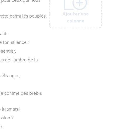
e pour ceux qui nous
Ajouter une
Ajouter une
Ajouter une
Ajouter une
Ajouter une
Ajouter une
Ajouter une
Ajouter une
Ajouter une
 tête parmi les peuples.
colonne
colonne
colonne
colonne
colonne
colonne
colonne
colonne
colonne
atif.
 ton alliance :
 sentier,
es de l'ombre de la
 étranger,
arde comme des brebis
 à jamais !
ssion ?
e.