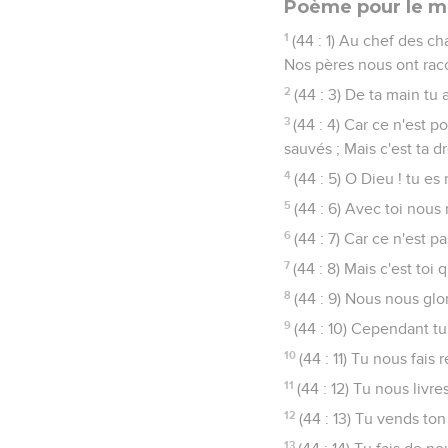
Poème pour le ma
1
(44 : 1) Au chef des ch
Nos pères nous ont raco
2
(44 : 3) De ta main tu
3
(44 : 4) Car ce n'est p
sauvés ; Mais c'est ta dr
4
(44 : 5) O Dieu ! tu e
5
(44 : 6) Avec toi nou
6
(44 : 7) Car ce n'est 
7
(44 : 8) Mais c'est to
8
(44 : 9) Nous nous glo
9
(44 : 10) Cependant t
10
(44 : 11) Tu nous fai
11
(44 : 12) Tu nous liv
12
(44 : 13) Tu vends to
13