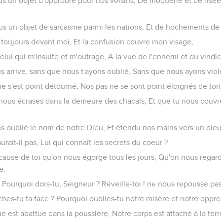
nous un objet d'opprobre pour nos voisins, De moquerie et de risé
nous un objet de sarcasme parmi les nations, Et de hochements de
t toujours devant moi, Et la confusion couvre mon visage,
 celui qui m'insulte et m'outrage, A la vue de l'ennemi et du vindic
us arrive, sans que nous t'ayons oublié, Sans que nous ayons violé
 ne s'est point détourné, Nos pas ne se sont point éloignés de ton
 nous écrases dans la demeure des chacals, Et que tu nous couvr
ons oublié le nom de notre Dieu, Et étendu nos mains vers un dieu
aurait-il pas, Lui qui connaît les secrets du coeur ?
 à cause de toi qu'on nous égorge tous les jours, Qu'on nous reg
e.
 ! Pourquoi dors-tu, Seigneur ? Réveille-toi ! ne nous repousse pas
ches-tu ta face ? Pourquoi oublies-tu notre misère et notre oppre
me est abattue dans la poussière, Notre corps est attaché à la terr