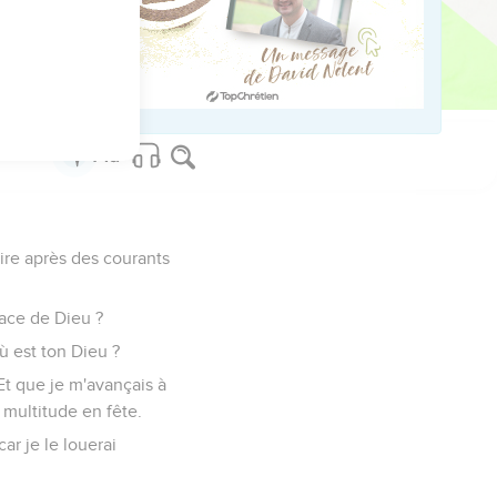
a présence.
pire après des courants
face de Dieu ?
ù est ton Dieu ?
Et que je m'avançais à
 multitude en fête.
ar je le louerai