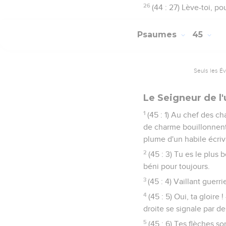
26
(44 : 27) Lève-toi, p
Psaumes
45
Seuls les É
Le Seigneur de l'
1
(45 : 1) Au chef des ch
de charme bouillonnent
plume d'un habile écriv
2
(45 : 3) Tu es le plus
béni pour toujours.
3
(45 : 4) Vaillant guerri
4
(45 : 5) Oui, ta gloire
droite se signale par de
5
(45 : 6) Tes flèches s