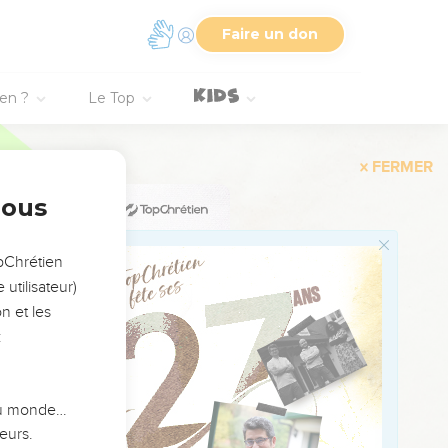
Faire un don
 pauvre ! Au jour du
ien ?
Le Top
vres pas au bon plaisir de
dies.
nous
n nom ?
opChrétien
re ; Il s'en va, et il
utilisateur)
n et les
eur causera ma ruine :
:
 mon pain, Lève le talon
 du monde…
û.
eurs.