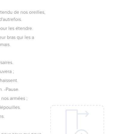
ntendu de nos oreilles,
'autrefois.
pour les étendre.
eur bras qui les a
imais.
saires.
uvera ;
haïssent.
m. -Pause.
c nos armées ;
dépouilles.
ns.