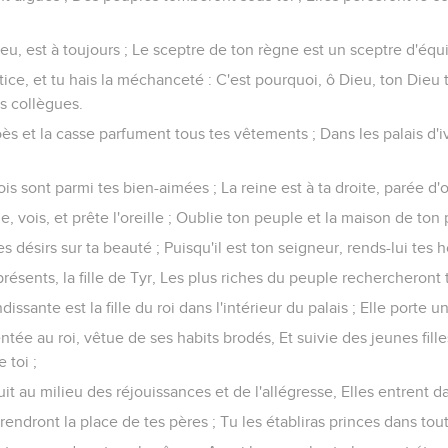
ieu, est à toujours ; Le sceptre de ton règne est un sceptre d'équi
stice, et tu hais la méchanceté : C'est pourquoi, ô Dieu, ton Dieu 
es collègues.
loès et la casse parfument tous tes vêtements ; Dans les palais d'i
 rois sont parmi tes bien-aimées ; La reine est à ta droite, parée d'
lle, vois, et prête l'oreille ; Oublie ton peuple et la maison de ton
 ses désirs sur ta beauté ; Puisqu'il est ton seigneur, rends-lui te
 présents, la fille de Tyr, Les plus riches du peuple rechercheront 
dissante est la fille du roi dans l'intérieur du palais ; Elle porte 
sentée au roi, vêtue de ses habits brodés, Et suivie des jeunes fil
 toi ;
duit au milieu des réjouissances et de l'allégresse, Elles entrent da
prendront la place de tes pères ; Tu les établiras princes dans tout