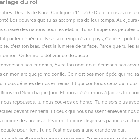
riage du roi
antres. Des fils de Koré. Cantique. (44 : 2) O Dieu ! nous avons e
nté Les oeuvres que tu as accomplies de leur temps, Aux jours d
 as chassé des nations pour les établir, Tu as frappé des peuples 
oint par leur épée qu'ils se sont emparés du pays, Ce n'est point l
oite, c'est ton bras, c'est la lumière de ta face, Parce que tu les a
s mon roi : Ordonne la délivrance de Jacob !
s renversons nos ennemis, Avec ton nom nous écrasons nos adver
pas en mon arc que je me confie, Ce n'est pas mon épée qui me sa
i qui nous délivres de nos ennemis, Et qui confonds ceux qui nous 
rifions en Dieu chaque jour, Et nous célébrerons à jamais ton no
u nous repousses, tu nous couvres de honte, Tu ne sors plus ave
s reculer devant l'ennemi, Et ceux qui nous haïssent enlèvent nos 
res comme des brebis à dévorer, Tu nous disperses parmi les natio
n peuple pour rien, Tu ne l'estimes pas à une grande valeur.