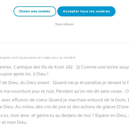
ai que tu m'aimes, Si mon ennemi ne triomphe pas de moi.
Accepter tous les cookies
Choisir mes cookies
tenu à cause de mon intégrité, Et tu m'as placé pour toujours en t
ternel, le Dieu d'Israël, d'éternité en éternité ! Amen ! Amen !
Tout refuser
vangiles sont disponibles en vidéo pour le moment.
hantres. Cantique des fils de Koré. (42 : 2) Comme une biche sou
upire après toi, ô Dieu !
 de Dieu, du Dieu vivant : Quand irai-je et paraîtrai-je devant la 
nt ma nourriture jour et nuit, Pendant qu'on me dit sans cesse : O
e avec effusion de coeur Quand je marchais entouré de la foule, 
de Dieu, Au milieu des cris de joie et des actions de grâces D'une
ats-tu, mon âme, et gémis-tu au dedans de moi ? Espère en Dieu, c
ut et mon Dieu.