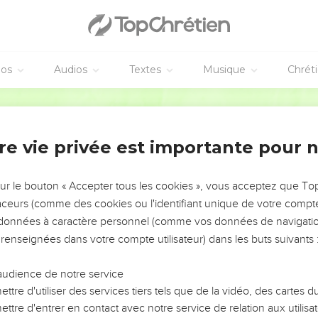
e soupire…
antres. Psaume de David. (41 : 2) Heureux celui qui s'intéresse au
vre ;
éos
Audios
Textes
Musique
Chrét
rde et lui conserve la vie. Il est heureux sur la terre, Et tu ne le li
Segond 1910
outient sur son lit de douleur ; Tu le soulages dans toutes ses mala
re vie privée est importante pour 
el, aie pitié de moi ! Guéris mon âme ! car j'ai péché contre toi.
disent méchamment de moi : Quand mourra-t-il ? quand périra so
sur le bouton « Accepter tous les cookies », vous acceptez que T
ent me voir, il prend un langage faux, Il recueille des sujets de médi
traceurs (comme des cookies ou l'identifiant unique de votre compte 
s données à caractère personnel (comme vos données de navigatio
emis chuchotent entre eux contre moi ; Ils pensent que mon malh
 renseignées dans votre compte utilisateur) dans les buts suivants 
usement atteint, Le voilà couché, il ne se relèvera pas !
e avec qui j'étais en paix, Qui avait ma confiance et qui mangeait
audience de notre service
ttre d'utiliser des services tiers tels que de la vidéo, des cartes
 aie pitié de moi et rétablis-moi ! Et je leur rendrai ce qui leur est d
ttre d'entrer en contact avec notre service de relation aux utilisat