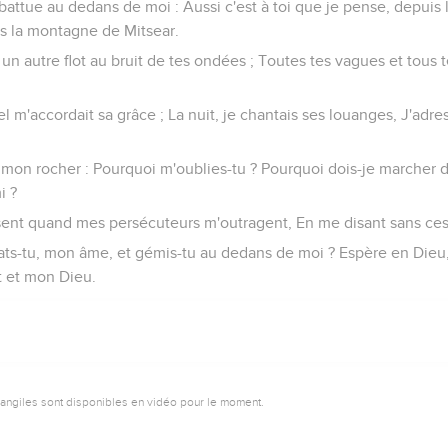
battue au dedans de moi : Aussi c'est à toi que je pense, depuis 
s la montagne de Mitsear.
e un autre flot au bruit de tes ondées ; Toutes tes vagues et tous t
rnel m'accordait sa grâce ; La nuit, je chantais ses louanges, J'adr
u, mon rocher : Pourquoi m'oublies-tu ? Pourquoi dois-je marcher d
i ?
risent quand mes persécuteurs m'outragent, En me disant sans ces
bats-tu, mon âme, et gémis-tu au dedans de moi ? Espère en Dieu, 
ut et mon Dieu.
vangiles sont disponibles en vidéo pour le moment.