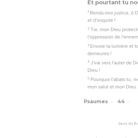
Et pourtant tu no
1
Rends-moi justice, ô 
et d'iniquité !
2
Toi, mon Dieu protect
l'oppression de l'ennem
3
Envoie ta lumière et t
demeures !
4
J'irai vers l'autel de 
Dieu !
5
Pourquoi t'abats-tu, m
mon salut et mon Dieu.
Psaumes
44
Seuls les É