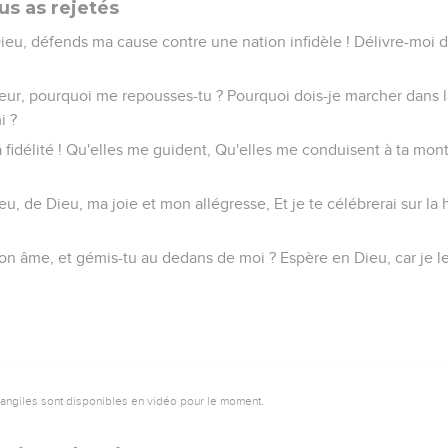
us as rejetés
Dieu, défends ma cause contre une nation infidèle ! Délivre-mo
eur, pourquoi me repousses-tu ? Pourquoi dois-je marcher dans la
i ?
a fidélité ! Qu'elles me guident, Qu'elles me conduisent à ta mon
Dieu, de Dieu, ma joie et mon allégresse, Et je te célébrerai sur l
on âme, et gémis-tu au dedans de moi ? Espère en Dieu, car je le 
vangiles sont disponibles en vidéo pour le moment.