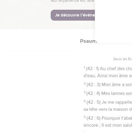
11
(41 : 12) Je connaîtr
12
(41 : 13) Tu m'as sou
13
(41 : 14) Béni soit l'É
Psaumes
42
Seuls les É
1
(42 : 1) Au chef des c
d'eau, Ainsi mon âme so
2
(42 : 3) Mon âme a soif
3
(42 : 4) Mes larmes so
4
(42 : 5) Je me rappell
sa tête vers la maison 
5
(42 : 6) Pourquoi t'ab
encore ; Il est mon sal