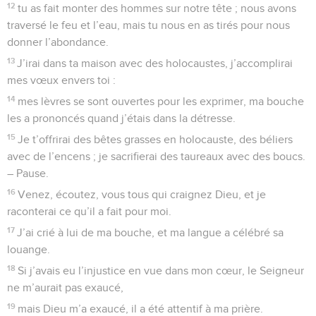
12
tu as fait monter des hommes sur notre tête ; nous avons
traversé le feu et l’eau, mais tu nous en as tirés pour nous
donner l’abondance.
13
J’irai dans ta maison avec des holocaustes, j’accomplirai
mes vœux envers toi :
14
mes lèvres se sont ouvertes pour les exprimer, ma bouche
les a prononcés quand j’étais dans la détresse.
15
Je t’offrirai des bêtes grasses en holocauste, des béliers
avec de l’encens ; je sacrifierai des taureaux avec des boucs.
– Pause.
16
Venez, écoutez, vous tous qui craignez Dieu, et je
raconterai ce qu’il a fait pour moi.
17
J’ai crié à lui de ma bouche, et ma langue a célébré sa
louange.
18
Si j’avais eu l’injustice en vue dans mon cœur, le Seigneur
ne m’aurait pas exaucé,
19
mais Dieu m’a exaucé, il a été attentif à ma prière.