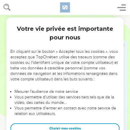
Votre vie privée est importante
pour nous
NE MANQUEZ PAS L’ÉVÉNEMENT
En cliquant sur le bouton « Accepter tous les cookies », vous
DE L’ANNÉE !
acceptez que TopChrétien utilise des traceurs (comme des
cookies ou l'identifiant unique de votre compte utilisateur) et
ET SI LEURS ERREURS POUVAIENT VOUS ÉVITER LES
traite vos données à caractère personnel (comme vos
VOTRES ?
données de navigation et les informations renseignées dans
votre compte utilisateur) dans les buts suivants :
On admire souvent les leaders pour leurs réussites, leur impact,
leur foi ou leur vision. Mais on voit moins les doutes, les erreurs
Mesurer l'audience de notre service
Vous permettre d'utiliser des services tiers tels que de la
et les saisons difficiles qu'ils ont traversés, alors même que ce
vidéo, des cartes du monde…
sont elles qui les ont façonnés.
Vous permettre d'entrer en contact avec notre service de
relation aux utilisateurs.
Dans cette conférence, leaders, entrepreneurs, et responsables
reviennent sur les erreurs marquantes de leur parcours et les
clés pour avancer avec plus de sagesse afin que leurs erreurs
Choisir mes cookies