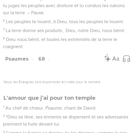
tu juges les peuples avec droiture et tu conduis les nations
sur la terre. – Pause.
6
Les peuples te louent, ô Dieu, tous les peuples te louent.
7
La terre donne ses produits ; Dieu, notre Dieu, nous bénit.
8
Dieu nous bénit, et toutes les extrémités de la terre le
craignent.
Psaumes
68
Seuls les Évangiles sont disponibles en vidéo pour le moment.
L'amour que j'ai pour ton temple
1
Au chef de chœur. Psaume, chant de David.
2
*Dieu se lève, ses ennemis se dispersent et ses adversaires
prennent la fuite devant lui.
3
Comme la fumée se dissipe, tu les dissipes ; comme la cire