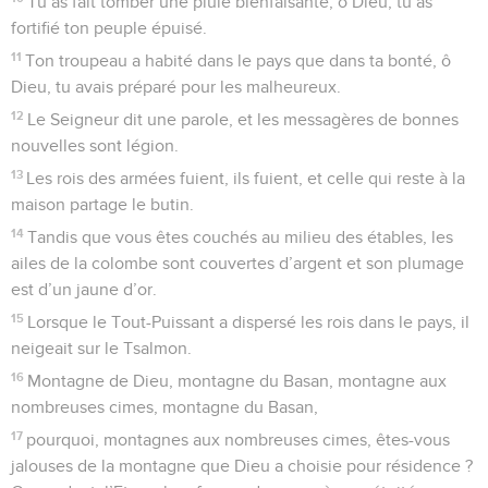
Tu as fait tomber une pluie bienfaisante, ô Dieu, tu as
fortifié ton peuple épuisé.
11
Ton troupeau a habité dans le pays que dans ta bonté, ô
Dieu, tu avais préparé pour les malheureux.
12
Le Seigneur dit une parole, et les messagères de bonnes
nouvelles sont légion.
13
Les rois des armées fuient, ils fuient, et celle qui reste à la
maison partage le butin.
14
Tandis que vous êtes couchés au milieu des étables, les
ailes de la colombe sont couvertes d’argent et son plumage
est d’un jaune d’or.
15
Lorsque le Tout-Puissant a dispersé les rois dans le pays, il
neigeait sur le Tsalmon.
16
Montagne de Dieu, montagne du Basan, montagne aux
nombreuses cimes, montagne du Basan,
17
pourquoi, montagnes aux nombreuses cimes, êtes-vous
jalouses de la montagne que Dieu a choisie pour résidence ?