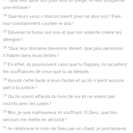
*Que leur table soit pour eux un piège, et leur prospérité
une entrave !
24
Que leurs yeux s’obscurcissent pour ne plus voir ! Fais-
leur constamment courber le dos !
25
Déverse ta fureur sur eux et que ton ardente colère les
atteigne !
26
*Que leur domaine devienne désert, que plus personne
n’habite dans leurs tentes !
27
En effet, ils poursuivent celui que tu frappes, ils racontent
les souffrances de ceux que tu as blessés.
28
Ajoute cette faute à leurs fautes et qu’ils n’aient aucune
part à ta justice !
29
Qu’ils soient effacés du livre de vie et ne soient pas
inscrits avec les justes !
30
Moi, je suis malheureux et souffrant. O Dieu, que ton
secours me mette en sécurité !
31
Je célébrerai le nom de Dieu par un chant, je proclamerai