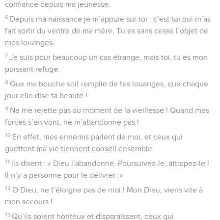
confiance depuis ma jeunesse.
6
Depuis ma naissance je m’appuie sur toi : c’est toi qui m’as
fait sortir du ventre de ma mère. Tu es sans cesse l’objet de
mes louanges.
7
Je suis pour beaucoup un cas étrange, mais toi, tu es mon
puissant refuge.
8
Que ma bouche soit remplie de tes louanges, que chaque
jour elle dise ta beauté !
9
Ne me rejette pas au moment de la vieillesse ! Quand mes
forces s’en vont, ne m’abandonne pas !
10
En effet, mes ennemis parlent de moi, et ceux qui
guettent ma vie tiennent conseil ensemble.
11
Ils disent : « Dieu l’abandonne. Poursuivez-le, attrapez-le !
Il n’y a personne pour le délivrer. »
12
O Dieu, ne t’éloigne pas de moi ! Mon Dieu, viens vite à
mon secours !
13
Qu’ils soient honteux et disparaissent, ceux qui