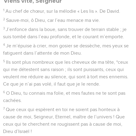
Viens vite, Seigneur
1
Au chef de chœur, sur la mélodie « Les lis ». De David.
2
Sauve-moi, ô Dieu, car l’eau menace ma vie.
3
J’enfonce dans la boue, sans trouver de terrain stable ; je
suis tombé dans l’eau profonde, et le courant m’emporte.
4
Je m’épuise à crier, mon gosier se dessèche, mes yeux se
fatiguent dans l’attente de mon Dieu.
5
Ils sont plus nombreux que les cheveux de ma tête, *ceux
qui me détestent sans raison ; ils sont puissants, ceux qui
veulent me réduire au silence, qui sont à tort mes ennemis.
Ce que je n’ai pas volé, il faut que je le rende.
6
O Dieu, tu connais ma folie, et mes fautes ne te sont pas
cachées.
7
Que ceux qui espèrent en toi ne soient pas honteux à
cause de moi, Seigneur, Eternel, maître de l’univers ! Que
ceux qui te cherchent ne rougissent pas à cause de moi,
Dieu d’Israël !