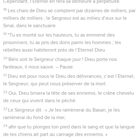
Cependant, l’Eternel en fera sa demeure à perpétuité.
18
Les chars de Dieu se comptent par dizaines de milliers, par
milliers de milliers ; le Seigneur est au milieu d’eux sur le
Sinaï, dans le sanctuaire.
19
*Tu es monté sur les hauteurs, tu as emmené des
prisonniers, tu as pris des dons parmi les hommes ; les
rebelles aussi habiteront près de l’Eternel Dieu.
20
Béni soit le Seigneur chaque jour ! Dieu porte nos
fardeaux, il nous sauve. – Pause.
21
Dieu est pour nous le Dieu des délivrances, c’est l’Eternel,
le Seigneur, qui peut nous préserver de la mort.
22
Oui, Dieu brisera la tête de ses ennemis, le crâne chevelu
de ceux qui vivent dans le péché.
23
Le Seigneur dit : « Je les ramènerai du Basan, je les
ramènerai du fond de la mer,
24
afin que tu plonges ton pied dans le sang et que la langue
de tes chiens ait part au carnage des ennemis. »