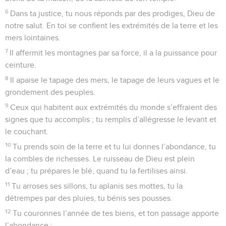
6
Dans ta justice, tu nous réponds par des prodiges, Dieu de
notre salut. En toi se confient les extrémités de la terre et les
mers lointaines.
7
Il affermit les montagnes par sa force, il a la puissance pour
ceinture.
8
Il apaise le tapage des mers, le tapage de leurs vagues et le
grondement des peuples.
9
Ceux qui habitent aux extrémités du monde s’effraient des
signes que tu accomplis ; tu remplis d’allégresse le levant et
le couchant.
10
Tu prends soin de la terre et tu lui donnes l’abondance, tu
la combles de richesses. Le ruisseau de Dieu est plein
d’eau ; tu prépares le blé, quand tu la fertilises ainsi.
11
Tu arroses ses sillons, tu aplanis ses mottes, tu la
détrempes par des pluies, tu bénis ses pousses.
12
Tu couronnes l’année de tes biens, et ton passage apporte
l’abondance ;