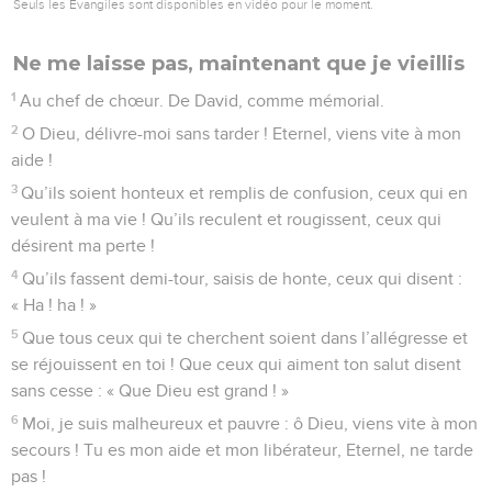
Seuls les Évangiles sont disponibles en vidéo pour le moment.
Ne me laisse pas, maintenant que je vieillis
1
Au chef de chœur. De David, comme mémorial.
2
O Dieu, délivre-moi sans tarder ! Eternel, viens vite à mon
aide !
3
Qu’ils soient honteux et remplis de confusion, ceux qui en
veulent à ma vie ! Qu’ils reculent et rougissent, ceux qui
désirent ma perte !
4
Qu’ils fassent demi-tour, saisis de honte, ceux qui disent :
« Ha ! ha ! »
5
Que tous ceux qui te cherchent soient dans l’allégresse et
se réjouissent en toi ! Que ceux qui aiment ton salut disent
sans cesse : « Que Dieu est grand ! »
6
Moi, je suis malheureux et pauvre : ô Dieu, viens vite à mon
secours ! Tu es mon aide et mon libérateur, Eternel, ne tarde
pas !