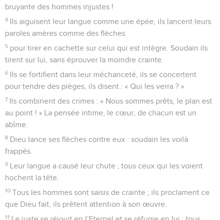
bruyante des hommes injustes !
4
Ils aiguisent leur langue comme une épée, ils lancent leurs
paroles amères comme des flèches
5
pour tirer en cachette sur celui qui est intègre. Soudain ils
tirent sur lui, sans éprouver la moindre crainte.
6
Ils se fortifient dans leur méchanceté, ils se concertent
pour tendre des pièges, ils disent : « Qui les verra ? »
7
Ils combinent des crimes : « Nous sommes prêts, le plan est
au point ! » La pensée intime, le cœur, de chacun est un
abîme.
8
Dieu lance ses flèches contre eux : soudain les voilà
frappés.
9
Leur langue a causé leur chute ; tous ceux qui les voient
hochent la tête.
10
Tous les hommes sont saisis de crainte ; ils proclament ce
que Dieu fait, ils prêtent attention à son œuvre.
11
Le juste se réjouit en l’Eternel et se réfugie en lui ; tous