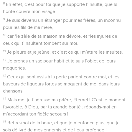
8
En effet, c’est pour toi que je supporte l’insulte, que la
honte couvre mon visage.
9
Je suis devenu un étranger pour mes frères, un inconnu
pour les fils de ma mère,
10
car *le zèle de ta maison me dévore, et *les injures de
ceux qui t’insultent tombent sur moi.
11
Je pleure et je jeûne, et c’est ce qui m’attire les insultes.
12
Je prends un sac pour habit et je suis l’objet de leurs
moqueries.
13
Ceux qui sont assis à la porte parlent contre moi, et les
buveurs de liqueurs fortes se moquent de moi dans leurs
chansons.
14
Mais moi je t’adresse ma prière, Eternel ! C’est le moment
favorable, ô Dieu, par ta grande bonté : réponds-moi en
m’accordant ton fidèle secours !
15
Retire-moi de la boue, et que je n’enfonce plus, que je
sois délivré de mes ennemis et de l’eau profonde !