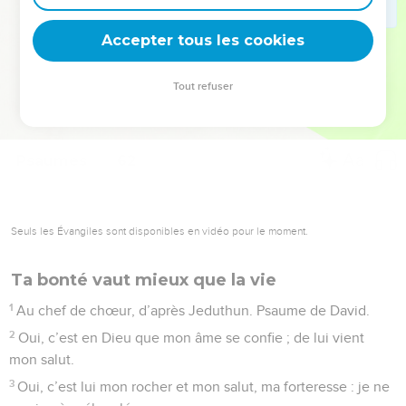
deviennent vos tremplins. Que vous guidiez un ministère, une
équipe, un groupe ou une famille, leur expérience est faite
Accepter tous les cookies
pour vous.
Tout refuser
Je découvre l’événement
Psaumes
62
Seuls les Évangiles sont disponibles en vidéo pour le moment.
Ta bonté vaut mieux que la vie
1
Au chef de chœur, d’après Jeduthun. Psaume de David.
2
Oui, c’est en Dieu que mon âme se confie ; de lui vient
mon salut.
3
Oui, c’est lui mon rocher et mon salut, ma forteresse : je ne