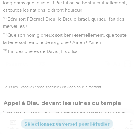
longtemps que le soleil ! Par lui on se bénira mutuellement,
et toutes les nations le diront heureux.
18
Béni soit l’Eternel Dieu, le Dieu d’Israël, qui seul fait des
merveilles !
19
Que son nom glorieux soit béni éternellement, que toute
la terre soit remplie de sa gloire ! Amen ! Amen !
20
Fin des prières de David, fils d’Isaï.
Psaumes
73
Seuls les Évangiles sont disponibles en vidéo pour le moment.
Appel à Dieu devant les ruines du temple
1
Psaume d’Asaph. Oui, Dieu est bon pour Israël, pour ceux
qui ont le cœur pur.
Contenus
Versions
Commentaires
Strong
Dictionnaire
2
Toutefois, mon pied allait trébucher, mes pas étaient sur le