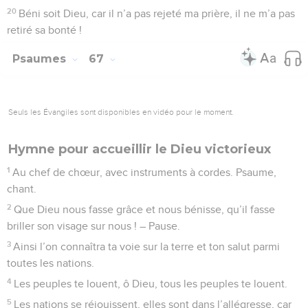
20
Béni soit Dieu, car il n’a pas rejeté ma prière, il ne m’a pas
retiré sa bonté !
Psaumes
67
Seuls les Évangiles sont disponibles en vidéo pour le moment.
Hymne pour accueillir le Dieu victorieux
1
Au chef de chœur, avec instruments à cordes. Psaume,
chant.
2
Que Dieu nous fasse grâce et nous bénisse, qu’il fasse
briller son visage sur nous ! – Pause.
3
Ainsi l’on connaîtra ta voie sur la terre et ton salut parmi
toutes les nations.
4
Les peuples te louent, ô Dieu, tous les peuples te louent.
5
Les nations se réjouissent, elles sont dans l’allégresse, car