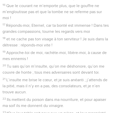
16
Que le courant ne m’emporte plus, que le gouffre ne
m’engloutisse pas et que la tombe ne se referme pas sur
moi !
17
Réponds-moi, Eternel, car ta bonté est immense ! Dans tes
grandes compassions, tourne les regards vers moi
18
et ne cache pas ton visage à ton serviteur ! Je suis dans la
détresse : réponds-moi vite !
19
Approche-toi de moi, rachète-moi, libère-moi, à cause de
mes ennemis !
20
Tu sais qu’on m’insulte, qu’on me déshonore, qu’on me
couvre de honte ; tous mes adversaires sont devant toi.
21
L’insulte me brise le cœur, et je suis anéanti ; j’attends de
la pitié, mais il n’y en a pas, des consolateurs, et je n’en
trouve aucun.
22
Ils mettent du poison dans ma nourriture, et pour apaiser
ma soif ils me donnent du vinaigre.
23