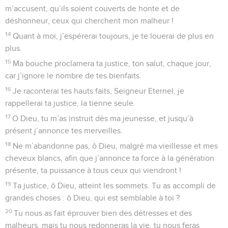
m’accusent, qu’ils soient couverts de honte et de
déshonneur, ceux qui cherchent mon malheur !
14
Quant à moi, j’espérerai toujours, je te louerai de plus en
plus.
15
Ma bouche proclamera ta justice, ton salut, chaque jour,
car j’ignore le nombre de tes bienfaits.
16
Je raconterai tes hauts faits, Seigneur Eternel, je
rappellerai ta justice, la tienne seule.
17
O Dieu, tu m’as instruit dès ma jeunesse, et jusqu’à
présent j’annonce tes merveilles.
18
Ne m’abandonne pas, ô Dieu, malgré ma vieillesse et mes
cheveux blancs, afin que j’annonce ta force à la génération
présente, ta puissance à tous ceux qui viendront !
19
Ta justice, ô Dieu, atteint les sommets. Tu as accompli de
grandes choses : ô Dieu, qui est semblable à toi ?
20
Tu nous as fait éprouver bien des détresses et des
malheurs, mais tu nous redonneras la vie, tu nous feras