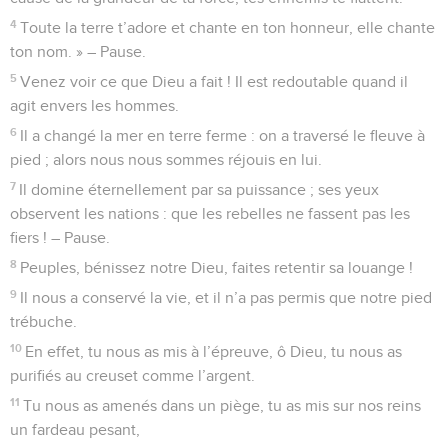
4
Toute la terre t’adore et chante en ton honneur, elle chante
ton nom. » – Pause.
5
Venez voir ce que Dieu a fait ! Il est redoutable quand il
agit envers les hommes.
6
Il a changé la mer en terre ferme : on a traversé le fleuve à
pied ; alors nous nous sommes réjouis en lui.
7
Il domine éternellement par sa puissance ; ses yeux
observent les nations : que les rebelles ne fassent pas les
fiers ! – Pause.
8
Peuples, bénissez notre Dieu, faites retentir sa louange !
9
Il nous a conservé la vie, et il n’a pas permis que notre pied
trébuche.
10
En effet, tu nous as mis à l’épreuve, ô Dieu, tu nous as
purifiés au creuset comme l’argent.
11
Tu nous as amenés dans un piège, tu as mis sur nos reins
un fardeau pesant,