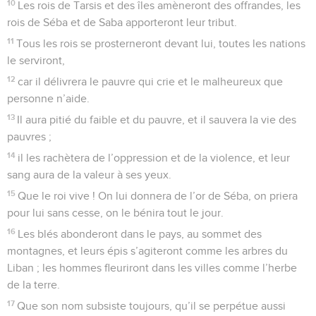
10
Les rois de Tarsis et des îles amèneront des offrandes, les
rois de Séba et de Saba apporteront leur tribut.
11
Tous les rois se prosterneront devant lui, toutes les nations
le serviront,
12
car il délivrera le pauvre qui crie et le malheureux que
personne n’aide.
13
Il aura pitié du faible et du pauvre, et il sauvera la vie des
pauvres ;
14
il les rachètera de l’oppression et de la violence, et leur
sang aura de la valeur à ses yeux.
15
Que le roi vive ! On lui donnera de l’or de Séba, on priera
pour lui sans cesse, on le bénira tout le jour.
16
Les blés abonderont dans le pays, au sommet des
montagnes, et leurs épis s’agiteront comme les arbres du
Liban ; les hommes fleuriront dans les villes comme l’herbe
de la terre.
17
Que son nom subsiste toujours, qu’il se perpétue aussi