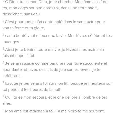
2
O Dieu, tu es mon Dieu, je te cherche. Mon âme a soif de
toi, mon corps soupire après toi, dans une terre aride,
desséchée, sans eau.
3
C’est pourquoi je t’ai contemplé dans le sanctuaire pour
voir ta force et ta gloire,
4
car ta bonté vaut mieux que la vie. Mes lèvres célèbrent tes
louanges.
5
Ainsi je te bénirai toute ma vie, je lèverai mes mains en
faisant appel à toi.
6
Je serai rassasié comme par une nourriture succulente et
abondante, et, avec des cris de joie sur les lèvres, je te
célébrerai,
7
lorsque je penserai à toi sur mon lit, lorsque je méditerai sur
toi pendant les heures de la nuit.
8
Oui, tu es mon secours, et je crie de joie à l’ombre de tes
ailes.
9
Mon âme est attachée à toi. Ta main droite me soutient,