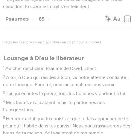
ceux dont le cœur est droit s’en félicitent.
Psaumes
65
Seuls les Évangiles sont disponibles en vidéo pour le moment.
Louange à Dieu le libérateur
1
Au chef de chœur. Psaume de David, chant.
2
A toi, ô Dieu qui résides à Sion, va notre attente confiante,
notre louange. Pour toi, nous accomplirons nos vœux.
3
Toi qui écoutes la prière, tous les hommes viendront à toi.
4
Mes fautes m’accablent, mais tu pardonnes nos
transgressions.
5
Heureux celui que tu choisis et que tu fais approcher de toi
pour qu’il habite dans tes parvis ! Nous nous rassasierons des
biens de ta maison, de la sainteté de ton temple.