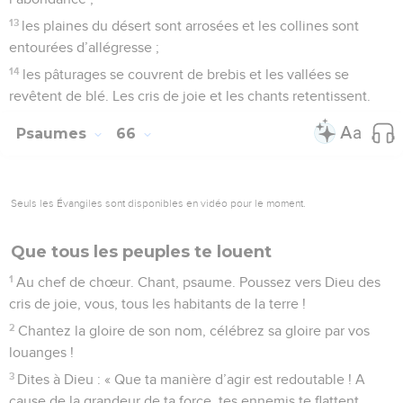
13
les plaines du désert sont arrosées et les collines sont
entourées d’allégresse ;
14
les pâturages se couvrent de brebis et les vallées se
revêtent de blé. Les cris de joie et les chants retentissent.
Psaumes
66
Seuls les Évangiles sont disponibles en vidéo pour le moment.
Que tous les peuples te louent
1
Au chef de chœur. Chant, psaume. Poussez vers Dieu des
cris de joie, vous, tous les habitants de la terre !
2
Chantez la gloire de son nom, célébrez sa gloire par vos
louanges !
3
Dites à Dieu : « Que ta manière d’agir est redoutable ! A
cause de la grandeur de ta force, tes ennemis te flattent.