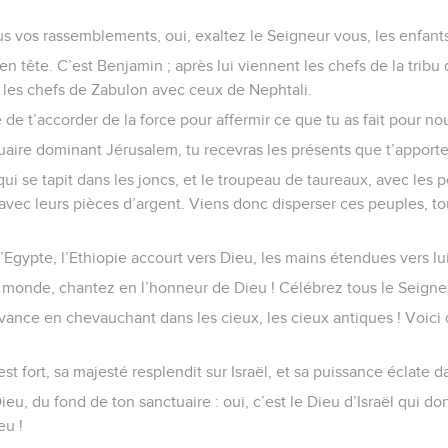
s vos rassemblements, oui, exaltez le Seigneur vous, les enfants 
en tête. C’est Benjamin ; après lui viennent les chefs de la tribu
s les chefs de Zabulon avec ceux de Nephtali.
 de t’accorder de la force pour affermir ce que tu as fait pour no
aire dominant Jérusalem, tu recevras les présents que t’apporter
ui se tapit dans les joncs, et le troupeau de taureaux, avec les p
avec leurs pièces d’argent. Viens donc disperser ces peuples, to
’Egypte, l’Ethiopie accourt vers Dieu, les mains étendues vers lui
monde, chantez en l’honneur de Dieu ! Célébrez tous le Seigneu
vance en chevauchant dans les cieux, les cieux antiques ! Voici qu’
t fort, sa majesté resplendit sur Israël, et sa puissance éclate d
ieu, du fond de ton sanctuaire : oui, c’est le Dieu d’Israël qui d
eu !