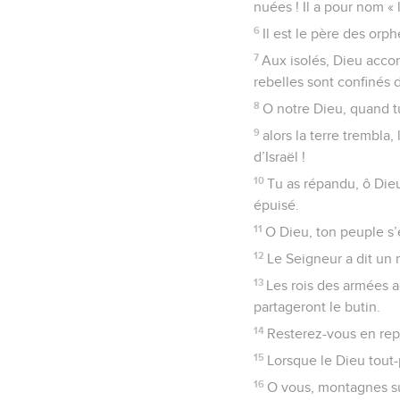
nuées ! Il a pour nom « 
6
Il est le père des orp
7
Aux isolés, Dieu accord
rebelles sont confinés 
8
O notre Dieu, quand t
9
alors la terre trembla
d’Israël !
10
Tu as répandu, ô Dieu,
épuisé.
11
O Dieu, ton peuple s’e
12
Le Seigneur a dit un
13
Les rois des armées a
partageront le butin.
14
Resterez-vous en rep
15
Lorsque le Dieu tout-p
16
O vous, montagnes s