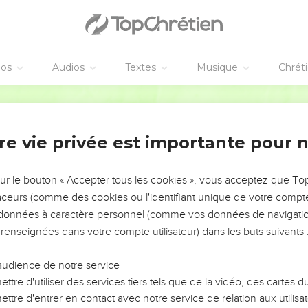
éos
Audios
Textes
Musique
Chrét
vangiles sont disponibles en vidéo pour le moment.
Semeur
llir le Dieu victorieux
psaume à chanter avec accompagnement d’instruments à cordes.
re vie privée est importante pour 
râce ! Qu’il nous bénisse ! Qu’il nous regarde avec bonté, *Paus
on reconnaisse comment tu interviens, et que dans toutes les na
sur le bouton « Accepter tous les cookies », vous acceptez que T
traceurs (comme des cookies ou l'identifiant unique de votre compte 
s données à caractère personnel (comme vos données de navigatio
ent, ô Dieu, que tous les peuples t’adressent leurs louanges !
 renseignées dans votre compte utilisateur) dans les buts suivants 
nt et qu’elles chantent dans l’allégresse, car c’est avec justice 
 tu juges les peuples. Pause
audience de notre service
ent, ô Dieu, que tous les peuples t’adressent leurs louanges !
ttre d'utiliser des services tiers tels que de la vidéo, des cartes
écolte, Dieu, notre Dieu, nous a bénis.
ttre d'entrer en contact avec notre service de relation aux utilisat