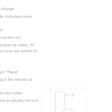
d’Israël.
 de Juda dans leurs
us.
ont les rois.
euples de veaux. Ils
us ceux qui aiment la
.
r ! *Pause
il fait retentir sa
ans les nuées.
onne au peuple force et