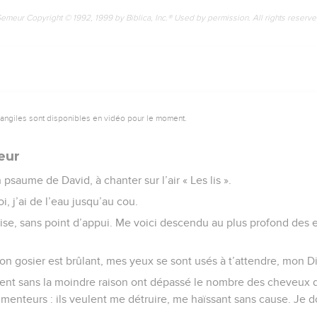
Semeur Copyright © 1992, 1999 by Biblica, Inc.® Used by permission. All rights reserv
vangiles sont disponibles en vidéo pour le moment.
eur
psaume de David, à chanter sur l’air « Les lis ».
 j’ai de l’eau jusqu’au cou.
ise, sans point d’appui. Me voici descendu au plus profond des e
on gosier est brûlant, mes yeux se sont usés à t’attendre, mon D
ent sans la moindre raison ont dépassé le nombre des cheveux de
menteurs : ils veulent me détruire, me haïssant sans cause. Je do