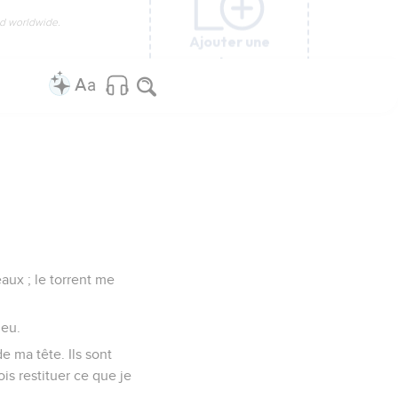
ed worldwide.
Ajouter une
Ajouter une
Ajouter une
Ajouter une
Ajouter une
Ajouter une
Ajouter une
colonne
colonne
colonne
colonne
colonne
colonne
colonne
aux ; le torrent me
ieu.
 ma tête. Ils sont
is restituer ce que je