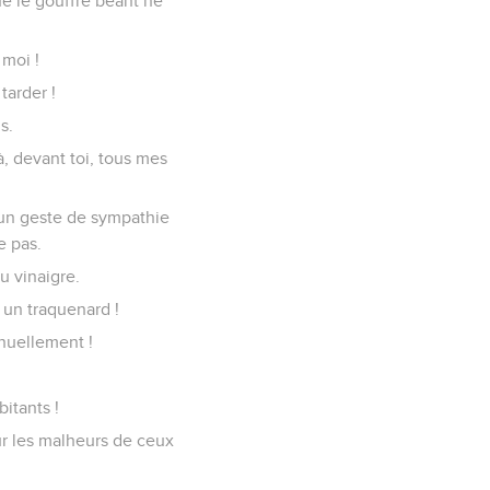
e le gouffre béant ne
 moi !
tarder !
s.
à, devant toi, tous mes
e un geste de sympathie
e pas.
u vinaigre.
 un traquenard !
inuellement !
itants !
ur les malheurs de ceux