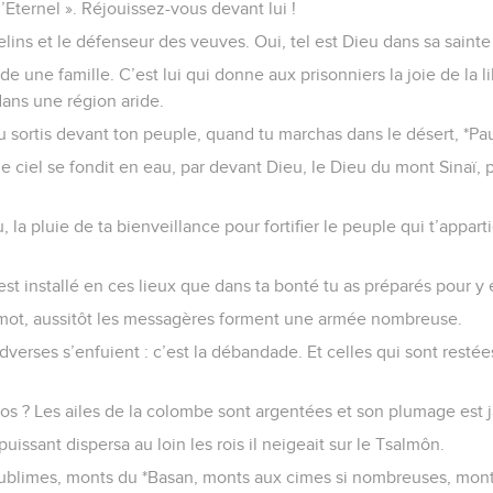
l’Eternel ». Réjouissez-vous devant lui !
helins et le défenseur des veuves. Oui, tel est Dieu dans sa sainte
e une famille. C’est lui qui donne aux prisonniers la joie de la li
dans une région aride.
u sortis devant ton peuple, quand tu marchas dans le désert, *Pa
, le ciel se fondit en eau, par devant Dieu, le Dieu du mont Sinaï,
 la pluie de ta bienveillance pour fortifier le peuple qui t’apparti
st installé en ces lieux que dans ta bonté tu as préparés pour y é
 mot, aussitôt les messagères forment une armée nombreuse.
dverses s’enfuient : c’est la débandade. Et celles qui sont restée
os ? Les ailes de la colombe sont argentées et son plumage est j
uissant dispersa au loin les rois il neigeait sur le Tsalmôn.
ublimes, monts du *Basan, monts aux cimes si nombreuses, mont