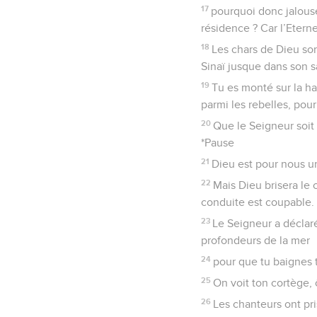
17
pourquoi donc jalous
résidence ? Car l’Eterne
18
Les chars de Dieu sont
Sinaï jusque dans son s
19
Tu es monté sur la h
parmi les rebelles, pou
20
Que le Seigneur soit 
*Pause
21
Dieu est pour nous un
22
Mais Dieu brisera le 
conduite est coupable.
23
Le Seigneur a déclaré
profondeurs de la mer
24
pour que tu baignes t
25
On voit ton cortège, 
26
Les chanteurs ont pri