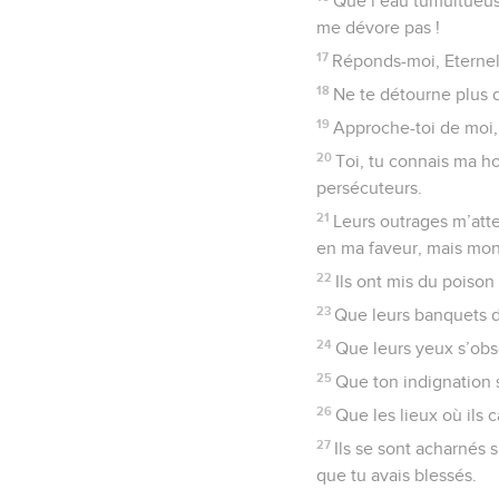
Que l’eau tumultueus
me dévore pas !
17
Réponds-moi, Eternel,
18
Ne te détourne plus d
19
Approche-toi de moi, 
20
Toi, tu connais ma ho
persécuteurs.
21
Leurs outrages m’atte
en ma faveur, mais mon 
22
Ils ont mis du poison
23
Que leurs banquets d
24
Que leurs yeux s’obsc
25
Que ton indignation s
26
Que les lieux où ils 
27
Ils se sont acharnés 
que tu avais blessés.