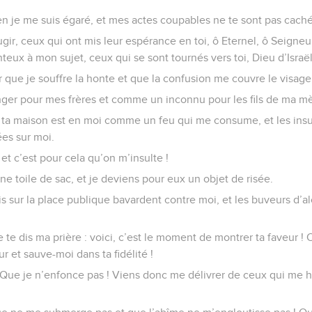
en je me suis égaré, et mes actes coupables ne te sont pas caché
ougir, ceux qui ont mis leur espérance en toi, ô Eternel, ô Seigne
teux à mon sujet, ceux qui se sont tournés vers toi, Dieu d’Israël
ir que je souffre la honte et que la confusion me couvre le visage
ger pour mes frères et comme un inconnu pour les fils de ma mè
r ta maison est en moi comme un feu qui me consume, et les in
ées sur moi.
, et c’est pour cela qu’on m’insulte !
ne toile de sac, et je deviens pour eux un objet de risée.
is sur la place publique bavardent contre moi, et les buveurs d’al
je te dis ma prière : voici, c’est le moment de montrer ta faveur 
et sauve-moi dans ta fidélité !
 Que je n’enfonce pas ! Viens donc me délivrer de ceux qui me h