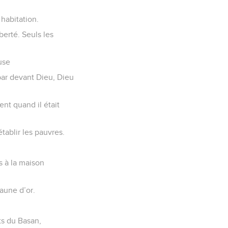
 habitation.
berté. Seuls les
use
 par devant Dieu, Dieu
ent quand il était
tablir les pauvres.
s à la maison
aune d’or.
s du Basan,