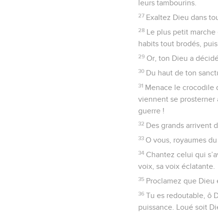
leurs tambourins.
27
Exaltez Dieu dans tou
28
Le plus petit marche 
habits tout brodés, pui
29
Or, ton Dieu a décidé
30
Du haut de ton sanctu
31
Menace le crocodile q
viennent se prosterner 
guerre !
32
Des grands arrivent d
33
O vous, royaumes du 
34
Chantez celui qui s’a
voix, sa voix éclatante.
35
Proclamez que Dieu es
36
Tu es redoutable, ô D
puissance. Loué soit Di