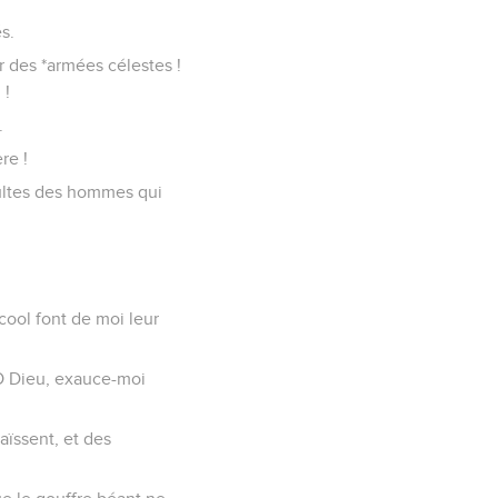
s.
ur des *armées célestes !
 !
.
re !
sultes des hommes qui
cool font de moi leur
! O Dieu, exauce-moi
aïssent, et des