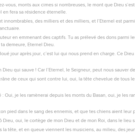
ez-vous, monts aux cimes si nombreuses, le mont que Dieu s’est
l en fera sa résidence éternelle.
 innombrables, des milliers et des milliers, et l’Eternel est parmi
anctuaire.
auteur en emmenant des captifs. Tu as prélevé des dons parmi
r ta demeure, Eternel Dieu.
loué jour après jour, c’est lui qui nous prend en charge. Ce Dieu
 Dieu qui sauve ! Car l’Eternel, le Seigneur, peut nous sauver de
crâne de ceux qui sont contre lui, oui, la tête chevelue de tous 
 : Oui, je les ramènerai depuis les monts du Basan, oui, je les r
on pied dans le sang des ennemis, et que tes chiens aient leur p
ô Dieu, oui, le cortège de mon Dieu et de mon Roi, dans le lieu s
s la tête, et en queue viennent les musiciens, au milieu, des jeun