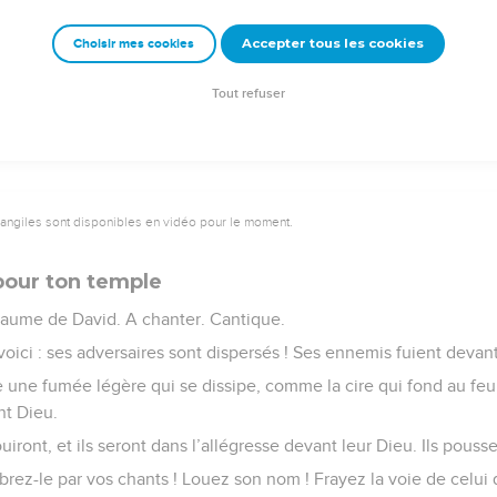
nisse et qu’il soit révéré jusqu’aux confins du monde !
Accepter tous les cookies
Choisir mes cookies
Semeur Copyright © 1992, 1999 by Biblica, Inc.® Used by permission. All rights reserv
Tout refuser
vangiles sont disponibles en vidéo pour le moment.
 pour ton temple
aume de David. A chanter. Cantique.
voici : ses adversaires sont dispersés ! Ses ennemis fuient devant
une fumée légère qui se dissipe, comme la cire qui fond au feu 
nt Dieu.
ouiront, et ils seront dans l’allégresse devant leur Dieu. Ils pousse
brez-le par vos chants ! Louez son nom ! Frayez la voie de celui