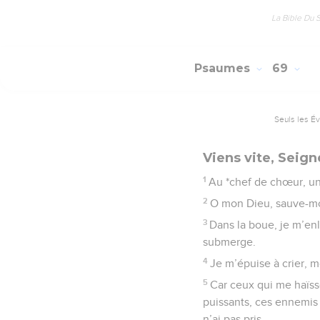
La Bible Du 
Psaumes
69
Seuls les É
Viens vite, Seign
1
Au *chef de chœur, un 
2
O mon Dieu, sauve-moi,
3
Dans la boue, je m’enl
submerge.
4
Je m’épuise à crier, m
5
Car ceux qui me haïss
puissants, ces ennemis 
n’ai pas pris.