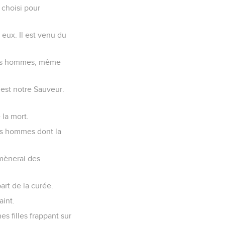
 choisi pour
 eux. Il est venu du
 les hommes, même
 est notre Sauveur.
 la mort.
les hommes dont la
amènerai des
art de la curée.
aint.
es filles frappant sur