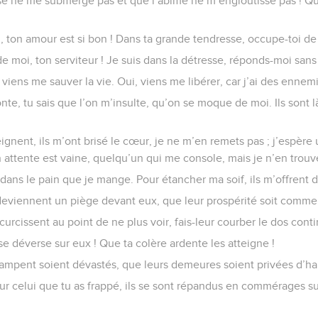
e ne me submerge pas et que l’abîme ne m’engloutisse pas ! Qu
 ton amour est si bon ! Dans ta grande tendresse, occupe-toi de
e moi, ton serviteur ! Je suis dans la détresse, réponds-moi sans 
viens me sauver la vie. Oui, viens me libérer, car j’ai des ennemi
nte, tu sais que l’on m’insulte, qu’on se moque de moi. Ils sont l
ignent, ils m’ont brisé le cœur, je ne m’en remets pas ; j’espèr
attente est vaine, quelqu’un qui me console, mais je n’en trouv
 dans le pain que je mange. Pour étancher ma soif, ils m’offrent d
eviennent un piège devant eux, que leur prospérité soit comme
urcissent au point de ne plus voir, fais-leur courber le dos cont
e déverse sur eux ! Que ta colère ardente les atteigne !
campent soient dévastés, que leurs demeures soient privées d’hab
sur celui que tu as frappé, ils se sont répandus en commérages s