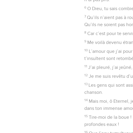
6
O Dieu, tu sais combi
7
Qu’ils n’aient pas à r
Qu’ils ne soient pas hon
8
Car c’est pour te serv
9
Me voilà devenu étran
10
L’amour que j’ai pou
t’insultent sont retomb
11
J’ai pleuré, j’ai jeûné
12
Je me suis revêtu d’u
13
Les gens qui sont ass
chanson.
14
Mais moi, ô Eternel, 
dans ton immense amour 
15
Tire-moi de la boue !
profondes eaux !
16