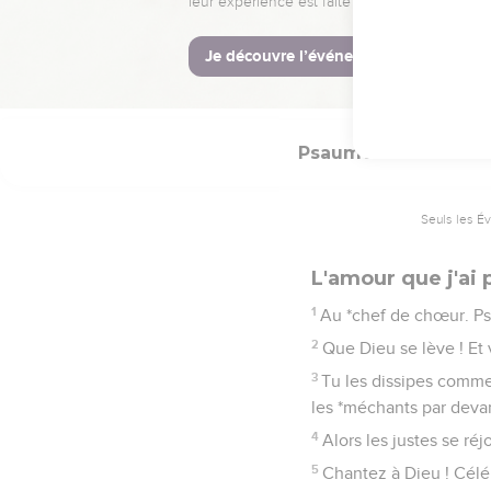
8
Oui, que Dieu nous bé
La Bible Du 
Psaumes
68
Seuls les É
L'amour que j'ai
1
Au *chef de chœur. Ps
2
Que Dieu se lève ! Et 
3
Tu les dissipes comme 
les *méchants par deva
4
Alors les justes se réj
5
Chantez à Dieu ! Célé