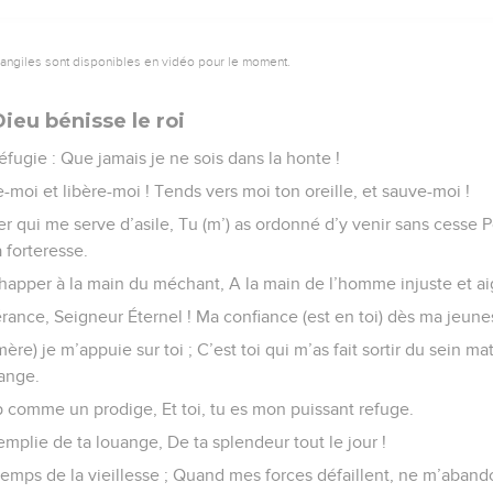
vangiles sont disponibles en vidéo pour le moment.
ieu bénisse le roi
réfugie : Que jamais je ne sois dans la honte !
e-moi et libère-moi ! Tends vers moi ton oreille, et sauve-moi !
r qui me serve d’asile, Tu (m’) as ordonné d’y venir sans cesse P
 forteresse.
happer à la main du méchant, A la main de l’homme injuste et aig
rance, Seigneur Éternel ! Ma confiance (est en toi) dès ma jeune
re) je m’appuie sur toi ; C’est toi qui m’as fait sortir du sein ma
uange.
 comme un prodige, Et toi, tu es mon puissant refuge.
mplie de ta louange, De ta splendeur tout le jour !
temps de la vieillesse ; Quand mes forces défaillent, ne m’aband