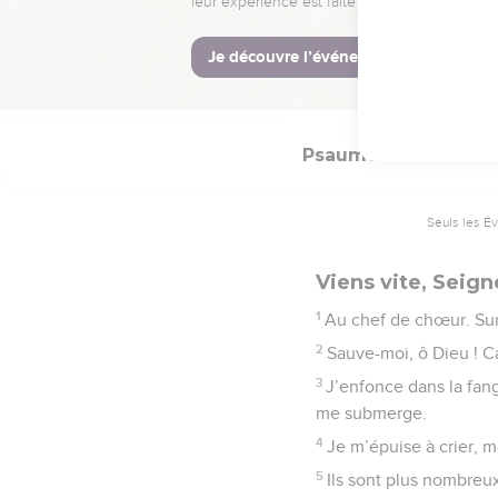
pouvoir. Béni (soit) Dieu
© Société biblique français
Psaumes
69
Seuls les É
Viens vite, Seign
1
Au chef de chœur. Sur 
2
Sauve-moi, ô Dieu ! C
3
J’enfonce dans la fan
me submerge.
4
Je m’épuise à crier, 
5
Ils sont plus nombreu