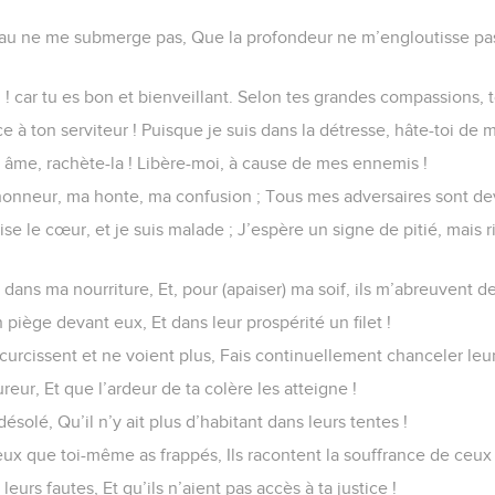
eau ne me submerge pas, Que la profondeur ne m’engloutisse pas,
! car tu es bon et bienveillant. Selon tes grandes compassions, t
ce à ton serviteur ! Puisque je suis dans la détresse, hâte-toi de 
âme, rachète-la ! Libère-moi, à cause de mes ennemis !
nneur, ma honte, ma confusion ; Tous mes adversaires sont dev
e le cœur, et je suis malade ; J’espère un signe de pitié, mais r
 dans ma nourriture, Et, pour (apaiser) ma soif, ils m’abreuvent de
 piège devant eux, Et dans leur prospérité un filet !
urcissent et ne voient plus, Fais continuellement chanceler leurs
reur, Et que l’ardeur de ta colère les atteigne !
ésolé, Qu’il n’y ait plus d’habitant dans leurs tentes !
eux que toi-même as frappés, Ils racontent la souffrance de ceux
 leurs fautes, Et qu’ils n’aient pas accès à ta justice !