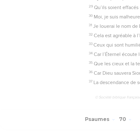
29
Qu’ils soient effacés 
30
Moi, je suis malheure
31
Je louerai le nom de 
32
Cela est agréable à l
33
Ceux qui sont humilié
34
Car l’Éternel écoute l
35
Que les cieux et la te
36
Car Dieu sauvera Sion
37
La descendance de se
© Société biblique français
Psaumes
70