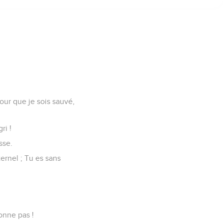
our que je sois sauvé,
ri !
sse.
ternel ; Tu es sans
onne pas !