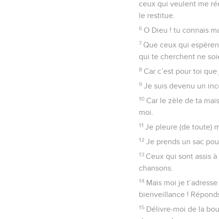
ceux qui veulent me réd
le restitue.
6
O Dieu ! tu connais m
7
Que ceux qui espèrent
qui te cherchent ne soi
8
Car c’est pour toi qu
9
Je suis devenu un inc
10
Car le zèle de ta ma
moi.
11
Je pleure (de toute) 
12
Je prends un sac pou
13
Ceux qui sont assis à
chansons.
14
Mais moi je t’adresse
bienveillance ! Réponds-
15
Délivre-moi de la bou