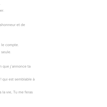
,
er.
éshonneur et de
) le compte.
e seule.
in que j’annonce ta
 ! qui est semblable à
 la vie, Tu me feras