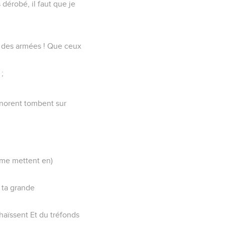
dérobé, il faut que je
l des armées ! Que ceux
 ;
onorent tombent sur
 (me mettent en)
r ta grande
haïssent Et du tréfonds