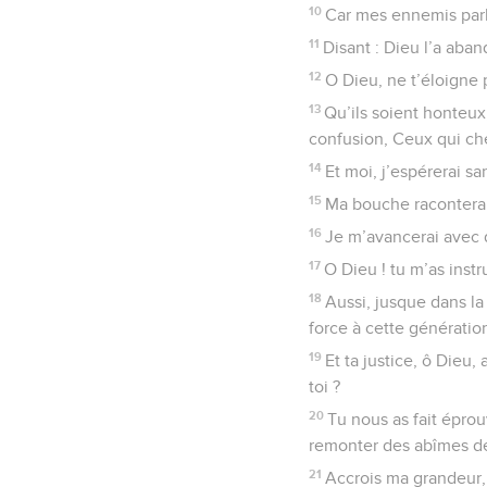
10
Car mes ennemis parl
11
Disant : Dieu l’a aban
12
O Dieu, ne t’éloigne 
13
Qu’ils soient honteux
confusion, Ceux qui ch
14
Et moi, j’espérerai sa
15
Ma bouche racontera t
16
Je m’avancerai avec de
17
O Dieu ! tu m’as inst
18
Aussi, jusque dans l
force à cette génératio
19
Et ta justice, ô Dieu
toi ?
20
Tu nous as fait éprou
remonter des abîmes de 
21
Accrois ma grandeur