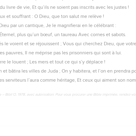
du livre de vie, Et qu’ils ne soient pas inscrits avec les justes !
ux et souffrant : O Dieu, que ton salut me relève !
Dieu par un cantique, Je le magnifierai en le célébrant :
’Éternel, plus qu’un bœuf, un taureau Avec cornes et sabots.
s le voient et se réjouissent ; Vous qui cherchez Dieu, que votr
es pauvres, Il ne méprise pas les prisonniers qui sont à lui.
rre le louent ; Les mers et tout ce qui s’y déplace !
 et bâtira les villes de Juda ; On y habitera, et l’on en prendra p
s serviteurs l’aura comme héritage, Et ceux qui aiment son nom
e – Bibli’O, 1978, avec autorisation. Pour vous procurer une Bible imprimée, rendez-vo