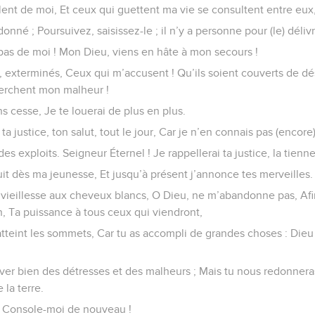
ent de moi, Et ceux qui guettent ma vie se consultent entre eux
donné ; Poursuivez, saisissez-le ; il n’y a personne pour (le) délivr
pas de moi ! Mon Dieu, viens en hâte à mon secours !
, exterminés, Ceux qui m’accusent ! Qu’ils soient couverts de d
erchent mon malheur !
ns cesse, Je te louerai de plus en plus.
a justice, ton salut, tout le jour, Car je n’en connais pas (encore
s exploits. Seigneur Éternel ! Je rappellerai ta justice, la tienn
ruit dès ma jeunesse, Et jusqu’à présent j’annonce tes merveilles.
a vieillesse aux cheveux blancs, O Dieu, ne m’abandonne pas, Af
n, Ta puissance à tous ceux qui viendront,
, atteint les sommets, Car tu as accompli de grandes choses : Dieu
ver bien des détresses et des malheurs ; Mais tu nous redonneras
la terre.
, Console-moi de nouveau !