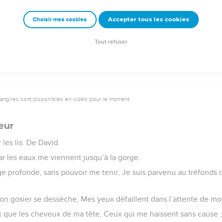
 !
Accepter tous les cookies
Choisir mes cookies
e – Bibli’O, 1978, avec autorisation. Pour vous procurer une Bible imprimée, rendez-vo
Tout refuser
vangiles sont disponibles en vidéo pour le moment.
eur
les lis. De David.
ar les eaux me viennent jusqu’à la gorge.
ge profonde, sans pouvoir me tenir, Je suis parvenu au tréfonds 
mon gosier se dessèche, Mes yeux défaillent dans l’attente de mo
x que les cheveux de ma tête, Ceux qui me haïssent sans cause ; 