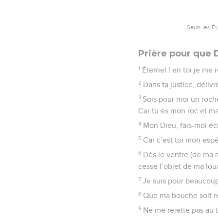
Seuls les É
Prière pour que D
1
Éternel ! en toi je me 
2
Dans ta justice, délivr
3
Sois pour moi un roche
Car tu es mon roc et ma
4
Mon Dieu, fais-moi éc
5
Car c’est toi mon espé
6
Dès le ventre (de ma mè
cesse l’objet de ma lo
7
Je suis pour beaucoup
8
Que ma bouche soit re
9
Ne me rejette pas au 