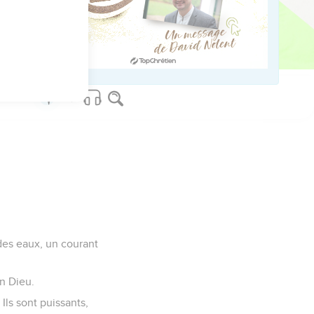
us sur www.editionsbiblio.fr
des eaux, un courant
n Dieu.
Ils sont puissants,