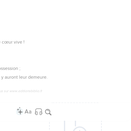
e cœur vive !
ossession ;
 y auront leur demeure.
us sur www.editionsbiblio.fr