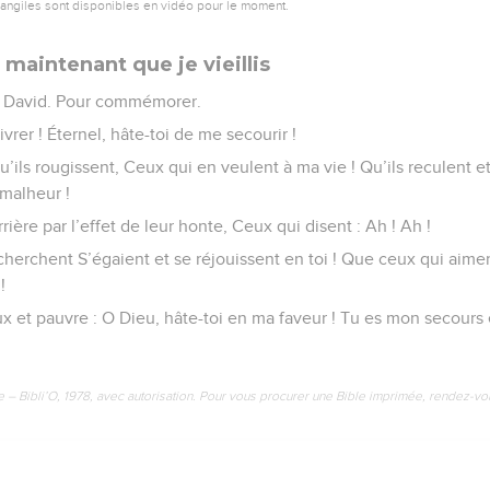
vangiles sont disponibles en vidéo pour le moment.
 maintenant que je vieillis
 David. Pour commémorer.
vrer ! Éternel, hâte-toi de me secourir !
qu’ils rougissent, Ceux qui en veulent à ma vie ! Qu’ils reculent 
malheur !
rière par l’effet de leur honte, Ceux qui disent : Ah ! Ah !
herchent S’égaient et se réjouissent en toi ! Que ceux qui aimen
!
x et pauvre : O Dieu, hâte-toi en ma faveur ! Tu es mon secours 
e – Bibli’O, 1978, avec autorisation. Pour vous procurer une Bible imprimée, rendez-vo