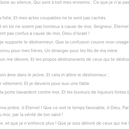
uire au silence, Qui sont à tort mes ennemis ; Ce que je n’ai pas 
a folie, Et mes actes coupables ne te sont pas cachés.
 en toi ne soient pas honteux à cause de moi, Seigneur, Éterne
ent pas confus à cause de moi, Dieu d’Israël !
e je supporte le déshonneur, Que la confusion couvre mon visage
onnu pour mes frères, Un étranger pour les fils de ma mère.
ison me dévore, Et les propos déshonorants de ceux qui te désh
mon âme dans le jeûne, Et cela m’attire le déshonneur ;
r vêtement, Et je deviens pour eux une fable.
 la porte bavardent contre moi, Et les buveurs de liqueurs fortes
 ma prière, ô Éternel ! Que ce soit le temps favorable, ô Dieu, Pa
moi, par la vérité de ton salut !
e, et que je n’enfonce plus ! Que je sois délivré de ceux qui me 