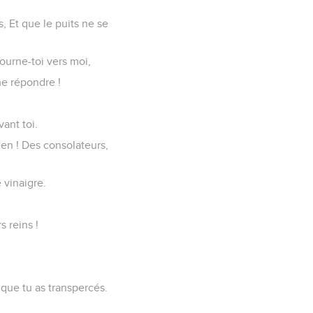
 Et que le puits ne se
ourne-toi vers moi,
me répondre !
ant toi.
ien ! Des consolateurs,
 vinaigre.
 reins !
 que tu as transpercés.