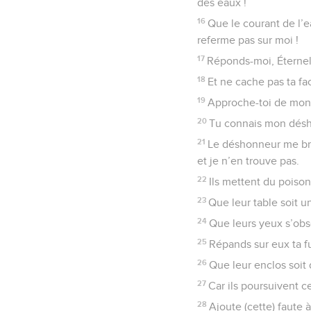
des eaux !
16
Que le courant de l’
referme pas sur moi !
17
Réponds-moi, Éternel 
18
Et ne cache pas ta fa
19
Approche-toi de mon 
20
Tu connais mon désho
21
Le déshonneur me bris
et je n’en trouve pas.
22
Ils mettent du poison
23
Que leur table soit un
24
Que leurs yeux s’obsc
25
Répands sur eux ta fu
26
Que leur enclos soit d
27
Car ils poursuivent c
28
Ajoute (cette) faute à