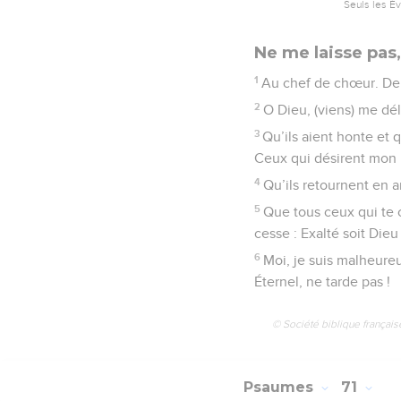
Seuls les É
Ne me laisse pas,
1
Au chef de chœur. De
2
O Dieu, (viens) me déli
3
Qu’ils aient honte et 
Ceux qui désirent mon 
4
Qu’ils retournent en ar
5
Que tous ceux qui te c
cesse : Exalté soit Dieu 
6
Moi, je suis malheureu
Éternel, ne tarde pas !
© Société biblique français
Psaumes
71