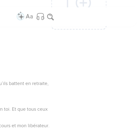
Ajouter une
Ajouter une
Ajouter une
Ajouter une
Ajouter une
Ajouter une
Ajouter une
colonne
colonne
colonne
colonne
colonne
colonne
colonne
ils battent en retraite,
n toi. Et que tous ceux
cours et mon libérateur.