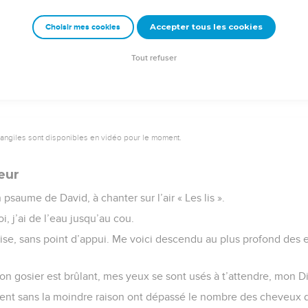
eu !
Accepter tous les cookies
Choisir mes cookies
Semeur Copyright © 1992, 1999 by Biblica, Inc.® Used by permission. All rights reserv
Tout refuser
vangiles sont disponibles en vidéo pour le moment.
eur
psaume de David, à chanter sur l’air « Les lis ».
 j’ai de l’eau jusqu’au cou.
ise, sans point d’appui. Me voici descendu au plus profond des e
on gosier est brûlant, mes yeux se sont usés à t’attendre, mon D
ent sans la moindre raison ont dépassé le nombre des cheveux de