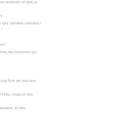
is restituer ce que je
s.
ur des *armées célestes !
 !
.
re !
sultes des hommes qui
cool font de moi leur
! O Dieu, exauce-moi
aïssent, et des