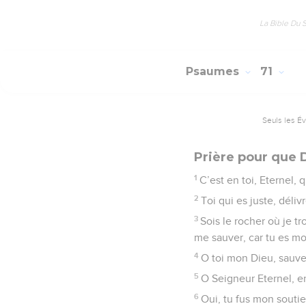
La Bible Du 
Psaumes
71
Seuls les É
Prière pour que D
1
C’est en toi, Eternel,
2
Toi qui es juste, déliv
3
Sois le rocher où je t
me sauver, car tu es mo
4
O toi mon Dieu, sauve
5
O Seigneur Eternel, en
6
Oui, tu fus mon souti