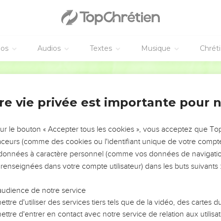
s la tête, et en queue viennent les musiciens, au milieu, des jeun
s vos rassemblements, oui, exaltez le Seigneur vous, les enfants 
éos
Audios
Textes
Musique
Chrét
en tête. C’est Benjamin ; après lui viennent les chefs de la tribu
s les chefs de Zabulon avec ceux de Nephtali.
Semeur
 de t’accorder de la force pour affermir ce que tu as fait pour no
aire dominant Jérusalem, tu recevras les présents que t’apporter
re vie privée est importante pour 
ui se tapit dans les joncs, et le troupeau de taureaux, avec les p
avec leurs pièces d’argent. Viens donc disperser ces peuples, to
sur le bouton « Accepter tous les cookies », vous acceptez que T
traceurs (comme des cookies ou l'identifiant unique de votre compte 
’Egypte, l’Ethiopie accourt vers Dieu, les mains étendues vers lui
s données à caractère personnel (comme vos données de navigatio
monde, chantez en l’honneur de Dieu ! Célébrez tous le Seigneu
 renseignées dans votre compte utilisateur) dans les buts suivants 
vance en chevauchant dans les cieux, les cieux antiques ! Voici qu’
audience de notre service
t fort, sa majesté resplendit sur Israël, et sa puissance éclate d
ttre d'utiliser des services tiers tels que de la vidéo, des cartes
ttre d'entrer en contact avec notre service de relation aux utilisat
ieu, du fond de ton sanctuaire : oui, c’est le Dieu d’Israël qui d