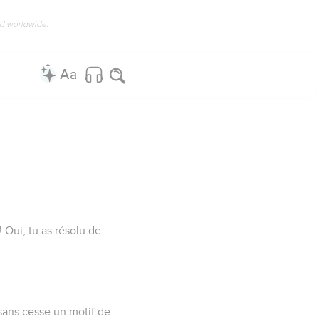
ed worldwide.
!
 Oui, tu as résolu de
 sans cesse un motif de