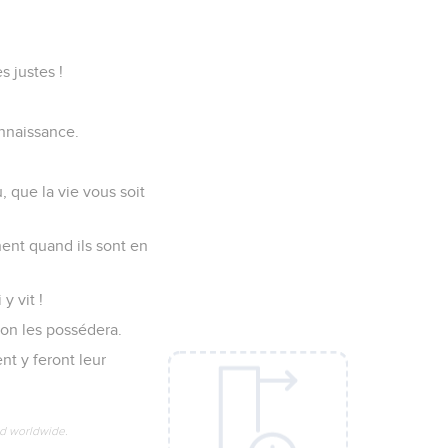
s justes !
onnaissance.
 que la vie vous soit
nent quand ils sont en
y vit !
, on les possédera.
nt y feront leur
ed worldwide.