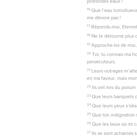
profondes eaux !
16
Que l’eau tumultueus
me dévore pas !
17
Réponds-moi, Eternel,
18
Ne te détourne plus d
19
Approche-toi de moi, 
20
Toi, tu connais ma ho
persécuteurs.
21
Leurs outrages m’atte
en ma faveur, mais mon 
22
Ils ont mis du poison
23
Que leurs banquets d
24
Que leurs yeux s’obsc
25
Que ton indignation s
26
Que les lieux où ils 
27
Ils se sont acharnés 