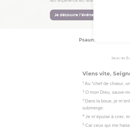
puissance. Loué soit Di
La Bible Du 
Psaumes
69
Seuls les É
Viens vite, Seign
1
Au *chef de chœur, un 
2
O mon Dieu, sauve-moi,
3
Dans la boue, je m’enl
submerge.
4
Je m’épuise à crier, m
5
Car ceux qui me haïss