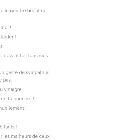
e le gouffre béant ne
 moi !
tarder !
s.
à, devant toi, tous mes
e un geste de sympathie
e pas.
u vinaigre.
 un traquenard !
inuellement !
itants !
ur les malheurs de ceux