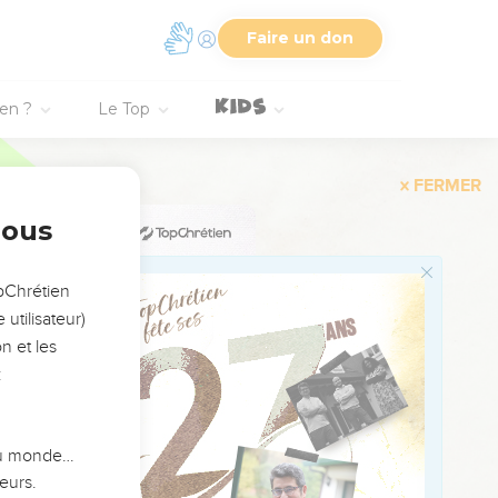
es filles frappant sur
Faire un don
d’Israël.
ien ?
Le Top
 de Juda dans leurs
us.
ont les rois.
nous
euples de veaux. Ils
us ceux qui aiment la
opChrétien
utilisateur)
.
n et les
r ! *Pause
:
il fait retentir sa
ans les nuées.
 du monde…
eurs.
onne au peuple force et