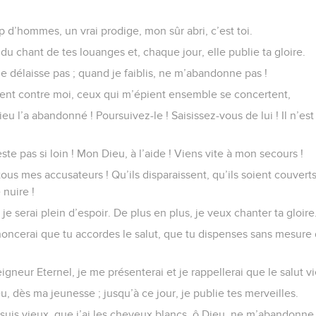
 d’hommes, un vrai prodige, mon sûr abri, c’est toi.
u chant de tes louanges et, chaque jour, elle publie ta gloire.
e délaisse pas ; quand je faiblis, ne m’abandonne pas !
nt contre moi, ceux qui m’épient ensemble se concertent,
ieu l’a abandonné ! Poursuivez-le ! Saisissez-vous de lui ! Il n’es
este pas si loin ! Mon Dieu, à l’aide ! Viens vite à mon secours !
tous mes accusateurs ! Qu’ils disparaissent, qu’ils soient couvert
nuire !
je serai plein d’espoir. De plus en plus, je veux chanter ta gloire
annoncerai que tu accordes le salut, que tu dispenses sans mesure 
igneur Eternel, je me présenterai et je rappellerai que le salut vi
eu, dès ma jeunesse ; jusqu’à ce jour, je publie tes merveilles.
suis vieux, que j’ai les cheveux blancs, ô Dieu, ne m’abandonne p