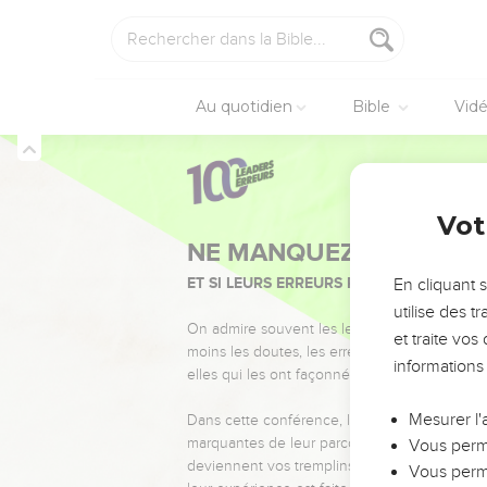
26
Les chanteurs ont pri
leurs tambourins.
27
Exaltez Dieu dans tou
28
Au quotidien
Bible
Vid
Le plus petit marche 
habits tout brodés, pui
29
Or, ton Dieu a décidé
30
Du haut de ton sanctu
Psaumes
68
Vot
31
Menace le crocodile q
viennent se prosterner 
guerre !
En cliquant 
utilise des 
32
Des grands arrivent d
et traite vo
33
O vous, royaumes du 
informations
34
Chantez celui qui s’a
voix, sa voix éclatante.
Mesurer l'
35
Proclamez que Dieu es
Vous perme
36
Vous perme
Tu es redoutable, ô D