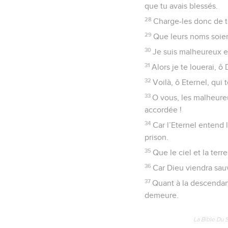
que tu avais blessés.
28
Charge-les donc de t
29
Que leurs noms soient 
30
Je suis malheureux et
31
Alors je te louerai, 
32
Voilà, ô Eternel, qui
33
O vous, les malheureu
accordée !
34
Car l’Eternel entend 
prison.
35
Que le ciel et la ter
36
Car Dieu viendra sauve
37
Quant à la descendanc
demeure.
La Bible Du 