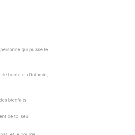
t personne qui puisse le
s de honte et d’infamie,
.
des bienfaits
ent de toi seul.
as, et je pourrai