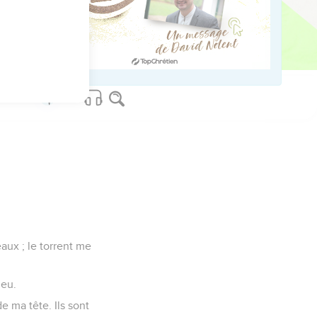
ed worldwide.
aux ; le torrent me
ieu.
 ma tête. Ils sont