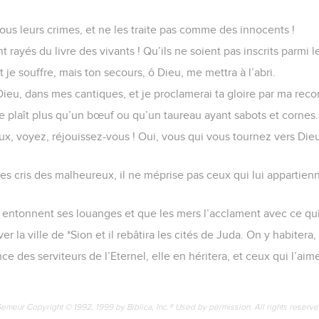
ous leurs crimes, et ne les traite pas comme des innocents !
rayés du livre des vivants ! Qu’ils ne soient pas inscrits parmi le
 je souffre, mais ton secours, ô Dieu, me mettra à l’abri.
ô Dieu, dans mes cantiques, et je proclamerai ta gloire par ma rec
 te plaît plus qu’un bœuf ou qu’un taureau ayant sabots et cornes.
x, voyez, réjouissez-vous ! Oui, vous qui vous tournez vers Dieu,
les cris des malheureux, il ne méprise pas ceux qui lui appartien
re entonnent ses louanges et que les mers l’acclament avec ce qui 
r la ville de *Sion et il rebâtira les cités de Juda. On y habitera
e des serviteurs de l’Eternel, elle en héritera, et ceux qui l’aime
Semeur Copyright © 1992, 1999 by Biblica, Inc.® Used by permission. All rights reserv