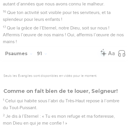
Souviens-toi que j’ai la charge de tous ces peuples
nombreux !
52
Souviens-toi des insultes de tes ennemis, Eternel, de leurs
insultes contre les pas de celui que tu as désigné par
onction !
53
Béni soit éternellement l’Eternel ! Amen ! Amen !
Psaumes
90
Seuls les Évangiles sont disponibles en vidéo pour le moment.
A l'abri chez le Dieu très-haut
1
Prière de Moïse, homme de Dieu. Seigneur, tu as été pour
nous un refuge de génération en génération.
2
Avant que les montagnes soient nées, avant que tu aies
créé la terre et le monde, d’éternité en éternité tu es Dieu.
3