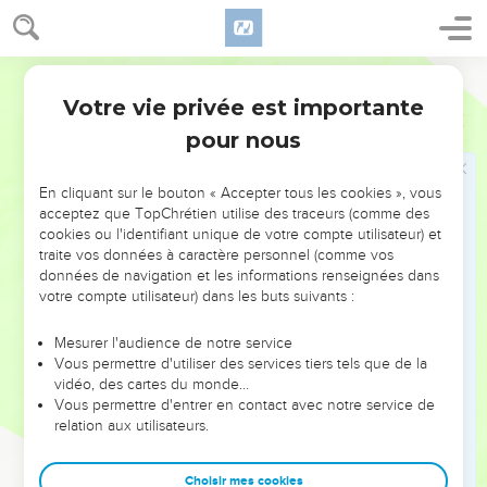
Votre vie privée est importante
pour nous
NE MANQUEZ PAS L’ÉVÉNEMENT
En cliquant sur le bouton « Accepter tous les cookies », vous
DE L’ANNÉE !
acceptez que TopChrétien utilise des traceurs (comme des
cookies ou l'identifiant unique de votre compte utilisateur) et
ET SI LEURS ERREURS POUVAIENT VOUS ÉVITER LES
traite vos données à caractère personnel (comme vos
VOTRES ?
données de navigation et les informations renseignées dans
votre compte utilisateur) dans les buts suivants :
On admire souvent les leaders pour leurs réussites, leur impact,
leur foi ou leur vision. Mais on voit moins les doutes, les erreurs
Mesurer l'audience de notre service
Vous permettre d'utiliser des services tiers tels que de la
et les saisons difficiles qu'ils ont traversés, alors même que ce
vidéo, des cartes du monde…
sont elles qui les ont façonnés.
Vous permettre d'entrer en contact avec notre service de
relation aux utilisateurs.
Dans cette conférence, leaders, entrepreneurs, et responsables
reviennent sur les erreurs marquantes de leur parcours et les
clés pour avancer avec plus de sagesse afin que leurs erreurs
Choisir mes cookies