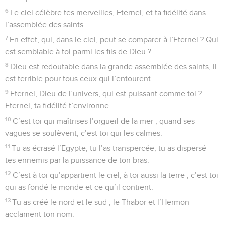
tués et couchés dans la tombe, à ceux dont tu ne te
souviens plus et qui sont séparés de toi.
7
Tu m’as jeté dans un gouffre profond, dans les ténèbres,
dans les abîmes.
8
Ta fureur pèse lourdement sur moi, et tu m’accables des
vagues de ta colère. – Pause.
9
Tu as éloigné mes intimes de moi, tu as fait de moi un objet
d’horreur pour eux ; je suis enfermé et je ne peux pas sortir.
10
Mes yeux sont usés par la souffrance ; tous les jours, je fais
appel à toi, Eternel, je tends les mains vers toi.
11
Est-ce pour les morts que tu fais des miracles ? Les défunts
se lèvent-ils pour te louer ? – Pause.
12
Parle-t-on de ta bonté dans la tombe, de ta fidélité dans le
gouffre de perdition ?
13
Tes miracles sont-ils connus dans les ténèbres, et ta
justice au pays de l’oubli ?
14
Et moi, c’est toi, Eternel, que j’appelle au secours. Le