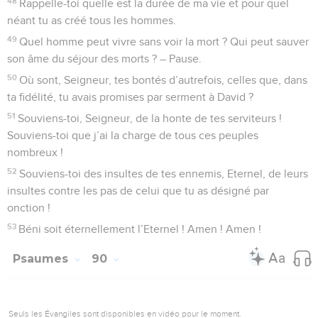
fleuves.
27
Lui-même fera appel à moi : ‘Tu es mon père, mon Dieu et
le rocher de mon salut !’
28
Et moi, je ferai de lui le premier-né, le plus haut placé des
rois de la terre.
29
Je lui conserverai toujours ma bonté, et mon alliance lui
sera assurée.
30
Je lui donnerai une descendance éternelle, et son trône
durera autant que le ciel.
31
Si ses fils abandonnent ma loi et ne marchent pas suivant
mes règles,
32
s’ils violent mes prescriptions et ne respectent pas mes
commandements,
33
je punirai leurs transgressions avec le bâton et leurs fautes
par des coups,
34
mais je ne lui retirerai pas ma bonté et je ne trahirai pas