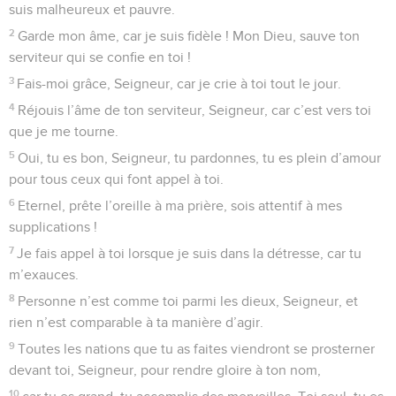
13
Eternel, maître de l’univers, heureux l’homme qui se confie
en toi !
Psaumes
85
Seuls les Évangiles sont disponibles en vidéo pour le moment.
Dans ma détresse, je fais appel à toi
1
Au chef de chœur. Psaume des descendants de Koré.
2
Tu as été favorable à ton pays, Eternel, tu as rétabli Jacob.
3
Tu as pardonné la faute de ton peuple, tu as couvert tous
ses péchés. – Pause.
4
Tu as retiré toute ta fureur, tu as renoncé à ton ardente
colère.
5
Rétablis-nous, Dieu de notre salut, mets fin à ton