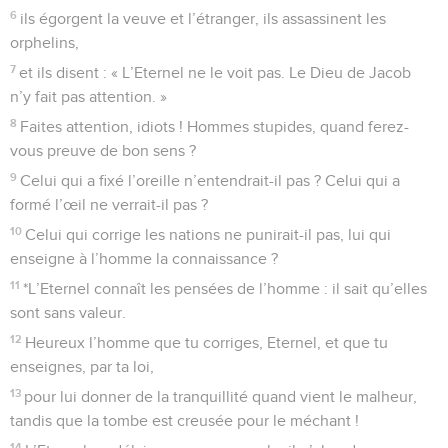
comme le cèdre du Liban.
14
Plantés dans la maison de l’Eternel, ils prospèrent dans les
parvis de notre Dieu ;
15
ils portent encore des fruits dans la vieillesse, ils sont
pleins de sève et verdoyants,
16
pour annoncer que l’Eternel est droit. Il est mon rocher, et
il n’y a aucune injustice en lui.
Psaumes
93
Seuls les Évangiles sont disponibles en vidéo pour le moment.
Dieu vengeur de l'injustice
1
L’Eternel règne, il est revêtu de majesté. L’Eternel a la force
en guise de vêtement, en guise de ceinture. Aussi, le monde
est ferme, il n’est pas ébranlé.