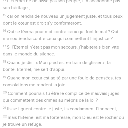
2
Ton trône est établi depuis longtemps, tu existes de toute
éternité.
3
Les fleuves font entendre, Eternel, les fleuves font
entendre leur voix, les fleuves font entendre le grondement
de leurs flots.
4
Plus encore que la voix des grandes eaux, des flots
puissants de la mer, l’Eternel est puissant dans les lieux
célestes.
5
Tes instructions sont entièrement vraies ; la sainteté
convient à ta maison, Eternel, jusqu’à la fin du monde.
Psaumes
94
Seuls les Évangiles sont disponibles en vidéo pour le moment.
Au moment de se présenter devant le
Seigneur