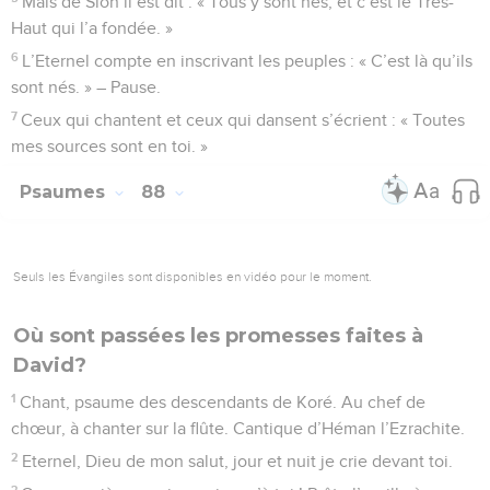
pour tous ceux qui font appel à toi.
6
Eternel, prête l’oreille à ma prière, sois attentif à mes
supplications !
7
Je fais appel à toi lorsque je suis dans la détresse, car tu
m’exauces.
8
Personne n’est comme toi parmi les dieux, Seigneur, et
rien n’est comparable à ta manière d’agir.
9
Toutes les nations que tu as faites viendront se prosterner
devant toi, Seigneur, pour rendre gloire à ton nom,
10
car tu es grand, tu accomplis des merveilles. Toi seul, tu es
Dieu.
11
Enseigne-moi tes voies, Eternel, et je marcherai dans ta
vérité. Dispose mon cœur à craindre ton nom !
12
Je te louerai de tout mon cœur, Seigneur, mon Dieu, et
j’honorerai toujours ton nom,
13
car ta bonté envers moi est grande, et tu délivres mon âme
des profondeurs du séjour des morts.