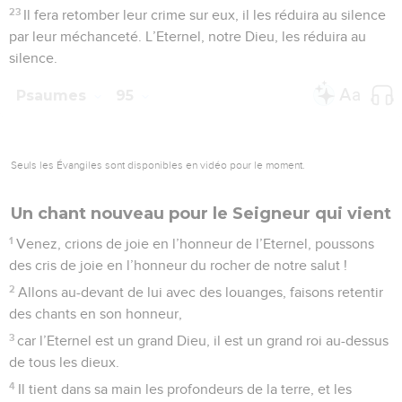
1
Dieu des vengeances, Eternel, Dieu des vengeances,
révèle-toi !
2
Lève-toi, juge de la terre, paie aux orgueilleux le salaire
qu’ils méritent !
3
Jusqu’à quand les méchants, Eternel, jusqu’à quand les
méchants vont-ils triompher ?
4
Ils fanfaronnent, ils parlent avec arrogance, tous ceux qui
commettent l’injustice se vantent.
5
Eternel, ils écrasent ton peuple, ils humilient ton héritage,
6
ils égorgent la veuve et l’étranger, ils assassinent les
orphelins,
7
et ils disent : « L’Eternel ne le voit pas. Le Dieu de Jacob
n’y fait pas attention. »
8
Faites attention, idiots ! Hommes stupides, quand ferez-
vous preuve de bon sens ?
9
Celui qui a fixé l’oreille n’entendrait-il pas ? Celui qui a