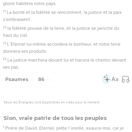
6
Heureux ceux qui trouvent leur force en toi : ils trouvent
dans leur cœur des chemins tout tracés.
7
Lorsqu’ils traversent la vallée des pleurs, ils la transforment
en un lieu plein de sources, et la pluie la couvre aussi de
bénédictions.
8
Leur force augmente pendant la marche, et ils se
présentent devant Dieu à Sion.
9
Eternel, Dieu de l’univers, écoute ma prière ! Prête l’oreille,
Dieu de Jacob ! – Pause.
10
Toi qui es notre bouclier, vois, ô Dieu, regarde le visage de
celui que tu as désigné par onction !
11
Mieux vaut un jour dans tes parvis que 1000 ailleurs. Je
préfère me tenir sur le seuil de la maison de mon Dieu plutôt
que d’habiter sous les tentes des méchants,
12
car l’Eternel Dieu est un soleil et un bouclier. L’Eternel
donne la grâce et la gloire, il ne refuse aucun bien à ceux qui
marchent dans l’intégrité.