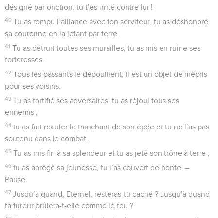
18
car c’est toi qui fais sa beauté et sa puissance ; c’est ta
faveur qui relève notre force.
19
Notre protecteur est à l’Eternel, notre roi appartient au
Saint d’Israël.
20
Tu as parlé à tes fidèles dans une vision, tu as dit : « J’ai
prêté secours à un héros, j’ai choisi du milieu du peuple un
jeune homme.
21
J’ai trouvé mon serviteur David, je l’ai désigné par onction
avec mon huile sainte.
22
Ma main le soutiendra et mon bras le fortifiera.
23
L’ennemi ne pourra pas le tromper, ni le méchant
l’opprimer.
24
J’écraserai ses adversaires devant lui et je frapperai ceux
qui le détestent.
25
Ma fidélité et ma bonté l’accompagneront, et sa force
grandira par mon nom.
26
J’étendrai sa domination sur la mer, et son pouvoir sur les