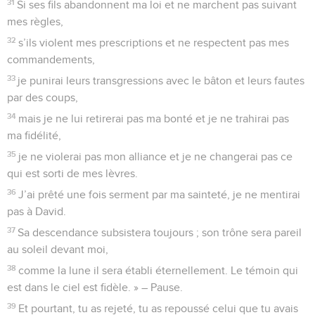
Eternel, ta fidélité t’environne.
10
C’est toi qui maîtrises l’orgueil de la mer ; quand ses
vagues se soulèvent, c’est toi qui les calmes.
11
Tu as écrasé l’Egypte, tu l’as transpercée, tu as dispersé
tes ennemis par la puissance de ton bras.
12
C’est à toi qu’appartient le ciel, à toi aussi la terre ; c’est toi
qui as fondé le monde et ce qu’il contient.
13
Tu as créé le nord et le sud ; le Thabor et l’Hermon
acclament ton nom.
14
Ton bras est puissant, ta main forte, ta droite élevée.
15
La justice et le droit forment la base de ton trône, la bonté
et la vérité sont devant toi.
16
Heureux le peuple qui sait t’acclamer : il marche à ta
lumière, Eternel,
17
il se réjouit sans cesse à cause de ton nom et tire gloire de
ta justice,