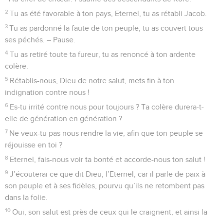
Seuls les Évangiles sont disponibles en vidéo pour le moment.
Le Seigneur parle de paix
1
Au chef de chœur, sur la guitthith. Psaume des
descendants de Koré.
2
Combien tes résidences sont aimées, Eternel, maître de
l’univers !
3
Mon âme soupire et même languit après les parvis de
l’Eternel. Tout mon être pousse des cris de joie vers le Dieu
vivant.
4
Même le moineau trouve une maison, et l’hirondelle un nid
où elle dépose ses petits. Moi, je soupire après tes autels,
Eternel, maître de l’univers, mon roi et mon Dieu !
5
Heureux ceux qui habitent ta maison : ils peuvent te
célébrer sans cesse. – Pause.