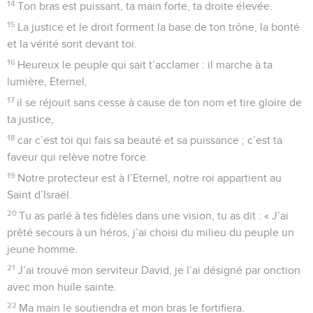
matin, ma prière s’adresse à toi.
15
Pourquoi, Eternel, me rejettes-tu ? Pourquoi me caches-tu
ton visage ?
16
Je suis malheureux et mourant depuis ma jeunesse, je
subis tes terreurs et je suis bouleversé.
17
Tes fureurs passent sur moi, tes terreurs me réduisent au
silence ;
18
elles m’encerclent tout le jour comme de l’eau, elles me
cernent de tous côtés.
19
Tu as éloigné mes amis et mes proches de moi ; mes
intimes, ce sont les ténèbres.
Psaumes
89
Seuls les Évangiles sont disponibles en vidéo pour le moment.