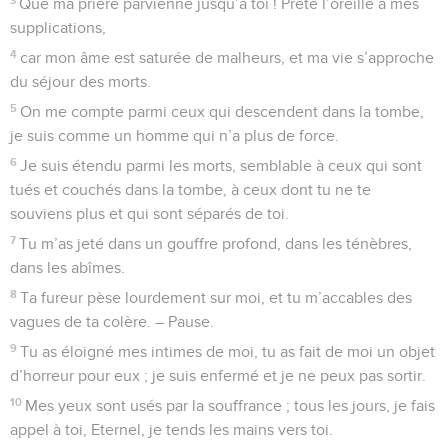
14
O Dieu, des arrogants s’attaquent à moi, une bande
d’hommes violents en veulent à ma vie ; ils ne tiennent pas
compte de toi.
15
Mais toi, Seigneur, tu es un *Dieu de grâce et de
compassion, lent à la colère, riche en bonté et en vérité ;
16
tourne-toi vers moi et fais-moi grâce, donne ta force à ton
serviteur, sauve le fils de ta servante !
17
Accomplis un signe en ma faveur ! Que ceux qui me
détestent le voient et soient honteux, car tu me secours et tu
me consoles, Eternel !
Psaumes
87
Seuls les Évangiles sont disponibles en vidéo pour le moment.
Je suis à deux doigts de la mort