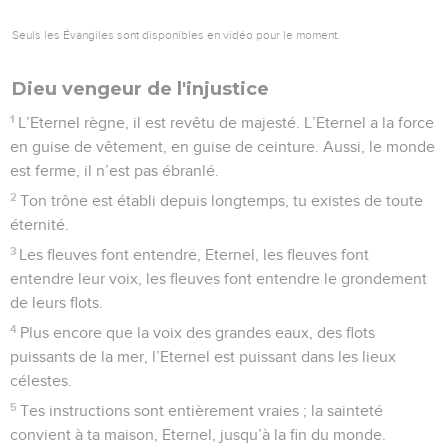
15
Il fera appel à moi et je lui répondrai. Je serai avec lui dans
la détresse, je le délivrerai et je l’honorerai.
16
Je le comblerai de longs jours et je lui ferai voir mon salut.
Psaumes
92
Seuls les Évangiles sont disponibles en vidéo pour le moment.
Le Seigneur est roi
1
Psaume, chant pour le jour du sabbat.
2
Il est bon de te louer, Eternel, et de célébrer ton nom, Très-
Haut,
3
d’annoncer le matin ta bonté et pendant les nuits ta fidélité,
4
sur l’instrument à dix cordes, sur le luth et au son de la
harpe.