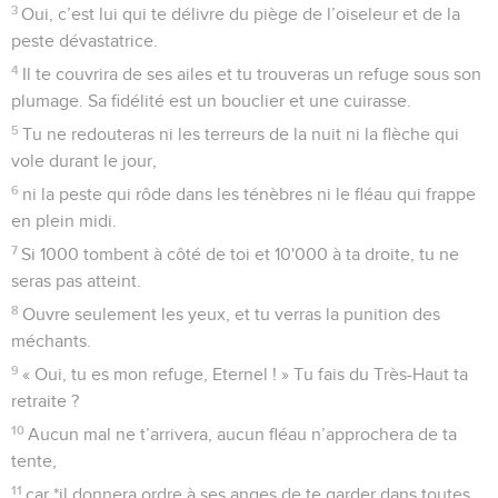
Tu fais retourner les hommes à la poussière et tu leur dis :
« Fils d’Adam, retournez à la terre ! »
4
car *1000 ans sont à tes yeux comme la journée d’hier : elle
passe comme le quart de la nuit.
5
Tu les emportes, semblables à un rêve qui, le matin, passe
comme l’herbe :
6
elle fleurit le matin et elle passe ; on la coupe le soir et elle
sèche.
7
Nous sommes consumés par ta colère, et ta fureur nous
épouvante.
8
Tu mets devant toi nos fautes, et ta lumière éclaire nos
secrets.
9
Tous nos jours disparaissent à cause de ta colère ; nous
voyons nos années s’éteindre comme un soupir.
10
La durée de notre vie s’élève à 70 ans, et pour les plus
robustes à 80 ans, mais l’orgueil qu’ils en tirent n’est que
peine et misère, car le temps passe vite et nous nous