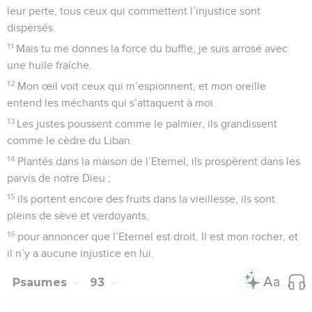
en plein midi.
7
Si 1000 tombent à côté de toi et 10'000 à ta droite, tu ne
seras pas atteint.
8
Ouvre seulement les yeux, et tu verras la punition des
méchants.
9
« Oui, tu es mon refuge, Eternel ! » Tu fais du Très-Haut ta
retraite ?
10
Aucun mal ne t’arrivera, aucun fléau n’approchera de ta
tente,
11
car *il donnera ordre à ses anges de te garder dans toutes
tes voies.
12
Ils te porteront sur les mains, de peur que ton pied ne
heurte une pierre.
13
Tu marcheras sur le lion et sur la vipère, tu piétineras le
lionceau et le dragon.
14
Puisqu’il est attaché à moi, je le délivrerai ; je le
protégerai, puisqu’il connaît mon nom.