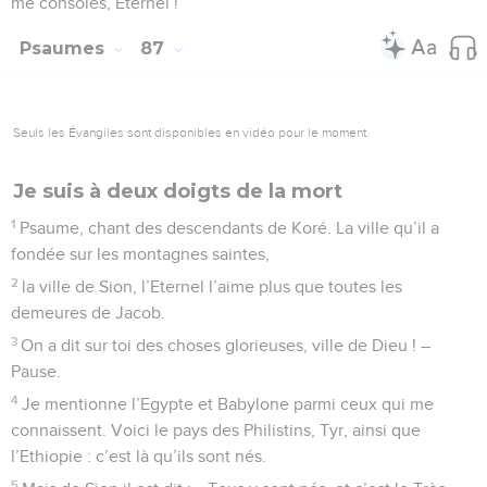
14
La justice marchera devant lui et tracera le chemin devant
ses pas.
Psaumes
86
Seuls les Évangiles sont disponibles en vidéo pour le moment.
Sion, vraie patrie de tous les peuples
1
Prière de David. Eternel, prête l’oreille, exauce-moi, car je
suis malheureux et pauvre.
2
Garde mon âme, car je suis fidèle ! Mon Dieu, sauve ton
serviteur qui se confie en toi !
3
Fais-moi grâce, Seigneur, car je crie à toi tout le jour.
4
Réjouis l’âme de ton serviteur, Seigneur, car c’est vers toi
que je me tourne.
5
Oui, tu es bon, Seigneur, tu pardonnes, tu es plein d’amour