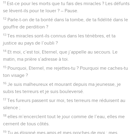
1
Psaume, chant des descendants de Koré. La ville qu’il a
fondée sur les montagnes saintes,
2
la ville de Sion, l’Eternel l’aime plus que toutes les
demeures de Jacob.
3
On a dit sur toi des choses glorieuses, ville de Dieu ! –
Pause.
4
Je mentionne l’Egypte et Babylone parmi ceux qui me
connaissent. Voici le pays des Philistins, Tyr, ainsi que
l’Ethiopie : c’est là qu’ils sont nés.
5
Mais de Sion il est dit : « Tous y sont nés, et c’est le Très-
Haut qui l’a fondée. »
6
L’Eternel compte en inscrivant les peuples : « C’est là qu’ils
sont nés. » – Pause.
7
Ceux qui chantent et ceux qui dansent s’écrient : « Toutes
mes sources sont en toi. »
Psaumes
88