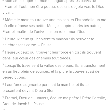
relèvent la tête.
4
Ils forment de perfides complots contre ton peuple, ils
conspirent contre ceux que tu protèges :
5
« Venez, disent-ils, exterminons-les du milieu des nations,
et qu’on ne se souvienne plus du nom d’Israël ! »
6
Ils intriguent tous d’un même cœur, ils font une alliance
contre toi :
7
les Edomites et les Ismaélites, les Moabites et les
Hagaréniens,
8
Guebal, Ammon, Amalek, les Philistins avec les habitants
de Tyr.
9
L’Assyrie aussi se joint à eux, elle prête main forte aux
descendants de Lot. – Pause.
10
Traite-les comme Madian, comme Sisera, comme Jabin au
torrent du Kison !
11
Ils ont été détruits à En-Dor, ils sont devenus du fumier
pour la terre.