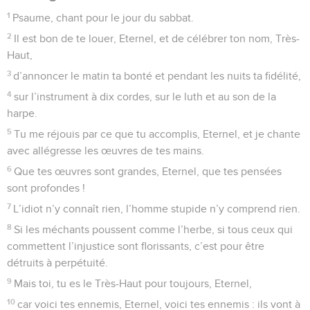
Seuls les Évangiles sont disponibles en vidéo pour le moment.
Comme on fait bien de te louer, Seigneur!
1
Celui qui habite sous l’abri du Très-Haut repose à l’ombre
du Tout-Puissant.
2
Je dis à l’Eternel : « Tu es mon refuge et ma forteresse,
mon Dieu en qui je me confie ! »
3
Oui, c’est lui qui te délivre du piège de l’oiseleur et de la
peste dévastatrice.
4
Il te couvrira de ses ailes et tu trouveras un refuge sous son
plumage. Sa fidélité est un bouclier et une cuirasse.
5
Tu ne redouteras ni les terreurs de la nuit ni la flèche qui
vole durant le jour,
6
ni la peste qui rôde dans les ténèbres ni le fléau qui frappe