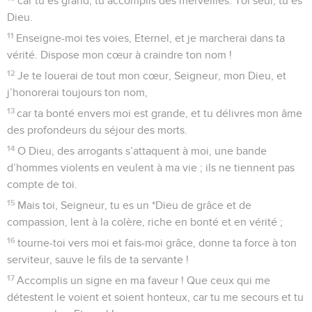
indignation contre nous !
6
Es-tu irrité contre nous pour toujours ? Ta colère durera-t-
elle de génération en génération ?
7
Ne veux-tu pas nous rendre la vie, afin que ton peuple se
réjouisse en toi ?
8
Eternel, fais-nous voir ta bonté et accorde-nous ton salut !
9
J’écouterai ce que dit Dieu, l’Eternel, car il parle de paix à
son peuple et à ses fidèles, pourvu qu’ils ne retombent pas
dans la folie.
10
Oui, son salut est près de ceux qui le craignent, et ainsi la
gloire habitera notre pays.
11
La bonté et la fidélité se rencontrent, la justice et la paix
s’embrassent ;
12
la fidélité pousse de la terre, et la justice se penche du
haut du ciel.
13
L’Eternel lui-même accordera le bonheur, et notre terre
donnera ses produits.