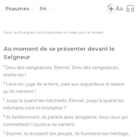
5
Tu me réjouis par ce que tu accomplis, Eternel, et je chante
avec allégresse les œuvres de tes mains.
6
Que tes œuvres sont grandes, Eternel, que tes pensées
sont profondes !
7
L’idiot n’y connaît rien, l’homme stupide n’y comprend rien.
8
Si les méchants poussent comme l’herbe, si tous ceux qui
commettent l’injustice sont florissants, c’est pour être
détruits à perpétuité.
9
Mais toi, tu es le Très-Haut pour toujours, Eternel,
10
car voici tes ennemis, Eternel, voici tes ennemis : ils vont à
leur perte, tous ceux qui commettent l’injustice sont
dispersés.
11
Mais tu me donnes la force du buffle, je suis arrosé avec
une huile fraîche.
12
Mon œil voit ceux qui m’espionnent, et mon oreille
entend les méchants qui s’attaquent à moi.
13
Les justes poussent comme le palmier, ils grandissent