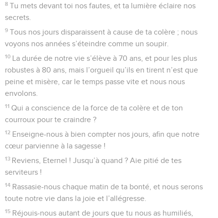
43
Tu as fortifié ses adversaires, tu as réjoui tous ses
ennemis ;
44
tu as fait reculer le tranchant de son épée et tu ne l’as pas
soutenu dans le combat.
45
Tu as mis fin à sa splendeur et tu as jeté son trône à terre ;
46
tu as abrégé sa jeunesse, tu l’as couvert de honte. –
Pause.
47
Jusqu’à quand, Eternel, resteras-tu caché ? Jusqu’à quand
ta fureur brûlera-t-elle comme le feu ?
48
Rappelle-toi quelle est la durée de ma vie et pour quel
néant tu as créé tous les hommes.
49
Quel homme peut vivre sans voir la mort ? Qui peut sauver
son âme du séjour des morts ? – Pause.
50
Où sont, Seigneur, tes bontés d’autrefois, celles que, dans
ta fidélité, tu avais promises par serment à David ?
51
Souviens-toi, Seigneur, de la honte de tes serviteurs !