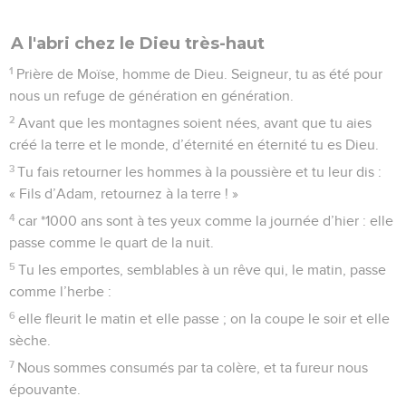
ma fidélité,
35
je ne violerai pas mon alliance et je ne changerai pas ce
qui est sorti de mes lèvres.
36
J’ai prêté une fois serment par ma sainteté, je ne mentirai
pas à David.
37
Sa descendance subsistera toujours ; son trône sera pareil
au soleil devant moi,
38
comme la lune il sera établi éternellement. Le témoin qui
est dans le ciel est fidèle. » – Pause.
39
Et pourtant, tu as rejeté, tu as repoussé celui que tu avais
désigné par onction, tu t’es irrité contre lui !
40
Tu as rompu l’alliance avec ton serviteur, tu as déshonoré
sa couronne en la jetant par terre.
41
Tu as détruit toutes ses murailles, tu as mis en ruine ses
forteresses.
42
Tous les passants le dépouillent, il est un objet de mépris
pour ses voisins.