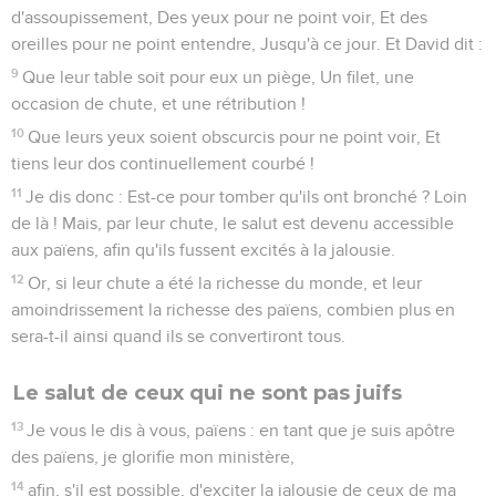
d'assoupissement, Des yeux pour ne point voir, Et des
oreilles pour ne point entendre, Jusqu'à ce jour. Et David dit :
9
Que leur table soit pour eux un piège, Un filet, une
occasion de chute, et une rétribution !
10
Que leurs yeux soient obscurcis pour ne point voir, Et
tiens leur dos continuellement courbé !
11
Je dis donc : Est-ce pour tomber qu'ils ont bronché ? Loin
de là ! Mais, par leur chute, le salut est devenu accessible
aux païens, afin qu'ils fussent excités à la jalousie.
12
Or, si leur chute a été la richesse du monde, et leur
amoindrissement la richesse des païens, combien plus en
sera-t-il ainsi quand ils se convertiront tous.
Le salut de ceux qui ne sont pas juifs
13
Je vous le dis à vous, païens : en tant que je suis apôtre
des païens, je glorifie mon ministère,
14
afin, s'il est possible, d'exciter la jalousie de ceux de ma