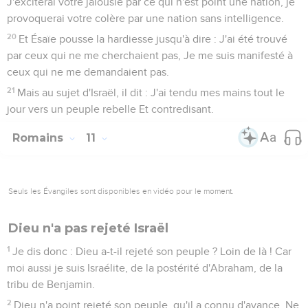
J'exciterai votre jalousie par ce qui n'est point une nation, je
provoquerai votre colère par une nation sans intelligence.
20
Et Ésaïe pousse la hardiesse jusqu'à dire : J'ai été trouvé
par ceux qui ne me cherchaient pas, Je me suis manifesté à
ceux qui ne me demandaient pas.
21
Mais au sujet d'Israël, il dit : J'ai tendu mes mains tout le
jour vers un peuple rebelle Et contredisant.
Romains
11
Seuls les Évangiles sont disponibles en vidéo pour le moment.
Dieu n'a pas rejeté Israël
1
Je dis donc : Dieu a-t-il rejeté son peuple ? Loin de là ! Car
moi aussi je suis Israélite, de la postérité d'Abraham, de la
tribu de Benjamin.
2
Dieu n'a point rejeté son peuple, qu'il a connu d'avance. Ne