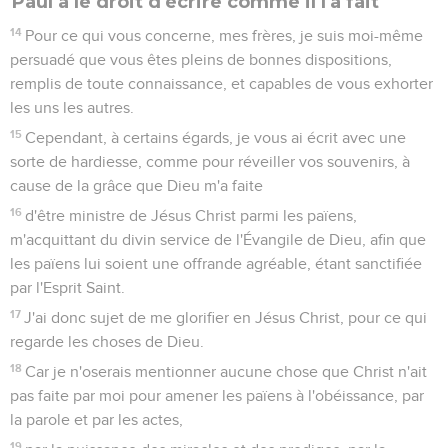
Paul a le droit d'écrire comme il l'a fait
14
Pour ce qui vous concerne, mes frères, je suis moi-même
persuadé que vous êtes pleins de bonnes dispositions,
remplis de toute connaissance, et capables de vous exhorter
les uns les autres.
15
Cependant, à certains égards, je vous ai écrit avec une
sorte de hardiesse, comme pour réveiller vos souvenirs, à
cause de la grâce que Dieu m'a faite
16
d'être ministre de Jésus Christ parmi les païens,
m'acquittant du divin service de l'Évangile de Dieu, afin que
les païens lui soient une offrande agréable, étant sanctifiée
par l'Esprit Saint.
17
J'ai donc sujet de me glorifier en Jésus Christ, pour ce qui
regarde les choses de Dieu.
18
Car je n'oserais mentionner aucune chose que Christ n'ait
pas faite par moi pour amener les païens à l'obéissance, par
la parole et par les actes,
19