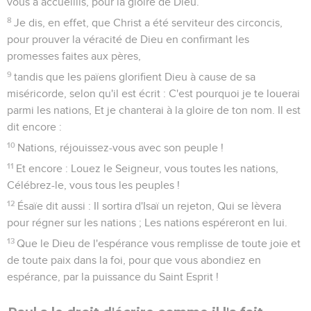
vous a accueillis, pour la gloire de Dieu.
8
Je dis, en effet, que Christ a été serviteur des circoncis,
pour prouver la véracité de Dieu en confirmant les
promesses faites aux pères,
9
tandis que les païens glorifient Dieu à cause de sa
miséricorde, selon qu'il est écrit : C'est pourquoi je te louerai
parmi les nations, Et je chanterai à la gloire de ton nom. Il est
dit encore :
10
Nations, réjouissez-vous avec son peuple !
11
Et encore : Louez le Seigneur, vous toutes les nations,
Célébrez-le, vous tous les peuples !
12
Ésaïe dit aussi : Il sortira d'Isaï un rejeton, Qui se lèvera
pour régner sur les nations ; Les nations espéreront en lui.
13
Que le Dieu de l'espérance vous remplisse de toute joie et
de toute paix dans la foi, pour que vous abondiez en
espérance, par la puissance du Saint Esprit !