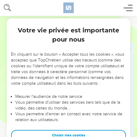
31
Que dirons-nous donc à l'égard de ces choses ? Si Dieu est
pour nous, qui sera contre nous ?
32
Lui, qui n'a point épargné son propre Fils, mais qui l'a livré
Segond 1910
pour nous tous, comment ne nous donnera-t-il pas aussi
Votre vie privée est importante
Romains
8
toutes choses avec lui ?
pour nous
33
Qui accusera les élus de Dieu ? C'est Dieu qui justifie !
34
Qui les condamnera ? Christ est mort ; bien plus, il est
En cliquant sur le bouton « Accepter tous les cookies », vous
ressuscité, il est à la droite de Dieu, et il intercède pour
acceptez que TopChrétien utilise des traceurs (comme des
cookies ou l'identifiant unique de votre compte utilisateur) et
nous !
traite vos données à caractère personnel (comme vos
35
Qui nous séparera de l'amour de Christ ? Sera-ce la
données de navigation et les informations renseignées dans
tribulation, ou l'angoisse, ou la persécution, ou la faim, ou la
votre compte utilisateur) dans les buts suivants :
nudité, ou le péril, ou l'épée ?
Mesurer l'audience de notre service
36
selon qu'il est écrit : C'est à cause de toi qu'on nous met à
Vous permettre d'utiliser des services tiers tels que de la
mort tout le jour, Qu'on nous regarde comme des brebis
vidéo, des cartes du monde…
Vous permettre d'entrer en contact avec notre service de
destinées à la boucherie.
relation aux utilisateurs.
37
Mais dans toutes ces choses nous sommes plus que
vainqueurs par celui qui nous a aimés.
Choisir mes cookies