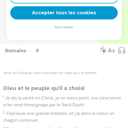
38
Car j'ai l'assurance que ni la mort ni la vie, ni les anges ni
les dominations, ni les choses présentes ni les choses à
Accepter tous les cookies
venir,
39
ni les puissances, ni la hauteur, ni la profondeur, ni aucune
Tout refuser
autre créature ne pourra nous séparer de l'amour de Dieu
manifesté en Jésus Christ notre Seigneur.
Romains
9
Seuls les Évangiles sont disponibles en vidéo pour le moment.
Dieu et le peuple qu'il a choisi
1
Je dis la vérité en Christ, je ne mens point, ma conscience
m'en rend témoignage par le Saint Esprit :
2
J'éprouve une grande tristesse, et j'ai dans le coeur un
chagrin continuel.
3