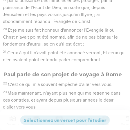
par la puissance des miracles et des prodiges, par la
puissance de l'Esprit de Dieu, en sorte que, depuis
Jérusalem et les pays voisins jusqu'en Illyrie, j'ai
abondamment répandu l'Évangile de Christ.
20
Et je me suis fait honneur d'annoncer l'Évangile là où
Christ n'avait point été nommé, afin de ne pas bâtir sur le
fondement d'autrui, selon qu'il est écrit :
21
Ceux à qui il n'avait point été annoncé verront, Et ceux qui
n'en avaient point entendu parler comprendront.
Paul parle de son projet de voyage à Rome
22
C'est ce qui m'a souvent empêché d'aller vers vous.
23
Mais maintenant, n'ayant plus rien qui me retienne dans
ces contrées, et ayant depuis plusieurs années le désir
d'aller vers vous,
24
j'espère vous voir en passant, quand je me rendrai en
Espagne, et y être accompagné par vous, après que j'aurai
Contenus
Versions
Commentaires
Strong
Dictionnaire
satisfait en partie mon désir de me trouver chez vous.