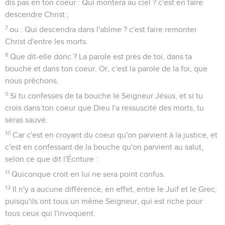
dis pas en ton coeur : Qui montera au ciel ? c'est en faire
descendre Christ ;
7
ou : Qui descendra dans l'abîme ? c'est faire remonter
Christ d'entre les morts.
8
Que dit-elle donc ? La parole est près de toi, dans ta
bouche et dans ton coeur. Or, c'est la parole de la foi, que
nous prêchons.
9
Si tu confesses de ta bouche le Seigneur Jésus, et si tu
crois dans ton coeur que Dieu l'a ressuscité des morts, tu
seras sauvé.
10
Car c'est en croyant du coeur qu'on parvient à la justice, et
c'est en confessant de la bouche qu'on parvient au salut,
selon ce que dit l'Écriture :
11
Quiconque croit en lui ne sera point confus.
12
Il n'y a aucune différence, en effet, entre le Juif et le Grec,
puisqu'ils ont tous un même Seigneur, qui est riche pour
tous ceux qui l'invoquent.