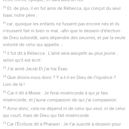
10
Et, de plus, il en fut ainsi de Rébecca, qui conçut du seul
Isaac notre père ;
11
car, quoique les enfants ne fussent pas encore nés et ils
n'eussent fait ni bien ni mal, -afin que le dessein d'élection
de Dieu subsistât, sans dépendre des oeuvres, et par la seule
volonté de celui qui appelle, -
12
il fut dit à Rébecca : L'aîné sera assujetti au plus jeune ;
selon qu'il est écrit :
13
J'ai aimé Jacob Et j'ai haï Ésaü.
14
Que dirons-nous donc ? Y a-t-il en Dieu de l'injustice ?
Loin de là !
15
Car il dit à Moïse : Je ferai miséricorde à qui je fais
miséricorde, et j'aurai compassion de qui j'ai compassion.
16
Ainsi donc, cela ne dépend ni de celui qui veut, ni de celui
qui court, mais de Dieu qui fait miséricorde.
17
Car l'Écriture dit à Pharaon : Je t'ai suscité à dessein pour