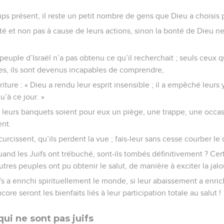
s présent, il reste un petit nombre de gens que Dieu a choisis 
onté et non pas à cause de leurs actions, sinon la bonté de Dieu n
 peuple d’Israël n’a pas obtenu ce qu’il recherchait ; seuls ceux q
es, ils sont devenus incapables de comprendre,
iture : « Dieu a rendu leur esprit insensible ; il a empêché leurs 
u’à ce jour. »
ue leurs banquets soient pour eux un piège, une trappe, une occa
ent.
rcissent, qu’ils perdent la vue ; fais-leur sans cesse courber le 
nd les Juifs ont trébuché, sont-ils tombés définitivement ? Cer
autres peuples ont pu obtenir le salut, de manière à exciter la jalo
ifs a enrichi spirituellement le monde, si leur abaissement a enric
re seront les bienfaits liés à leur participation totale au salut !
qui ne sont pas juifs