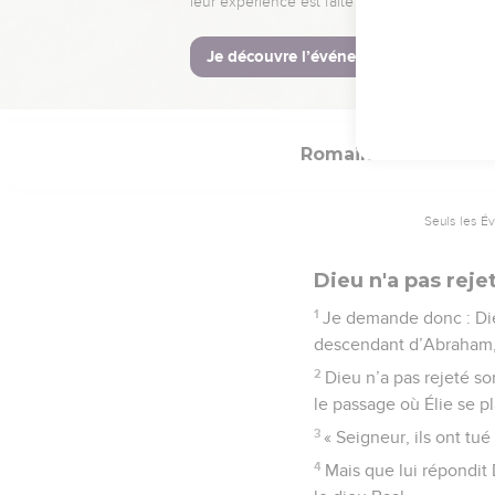
21
Mais au sujet d’Israël
© Société biblique français
Romains
11
Seuls les É
Dieu n'a pas rejet
1
Je demande donc : Dieu
descendant d’Abraham,
2
Dieu n’a pas rejeté so
le passage où Élie se pl
3
« Seigneur, ils ont tué
4
Mais que lui répondit