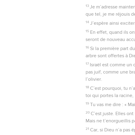
13
Je m’adresse maintenan
que tel, je me réjouis d
14
J’espère ainsi excite
15
En effet, quand ils on
seront de nouveau accuei
16
Si la première part du
arbre sont offertes à Di
17
Israël est comme un ol
pas juif, comme une bra
l’olivier.
18
C’est pourquoi, tu n’
toi qui portes la racine,
19
Tu vas me dire : « Ma
20
C’est juste. Elles on
Mais ne t’enorgueillis p
21
Car, si Dieu n’a pas 