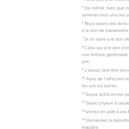
5
De même, bien que no
sommes tous unis les u
6
Nous avons des dons d
a le don de transmettre 
7
Si un autre a le don de
8
Celui qui a le don d’e
une entière générosité.
joie.
9
L’amour doit être sinc
10
Ayez de l’affection l
les uns les autres.
11
Soyez actifs et non p
12
Soyez joyeux à cause 
13
Venez en aide à vos f
14
Demandez la bénédict
maudire.