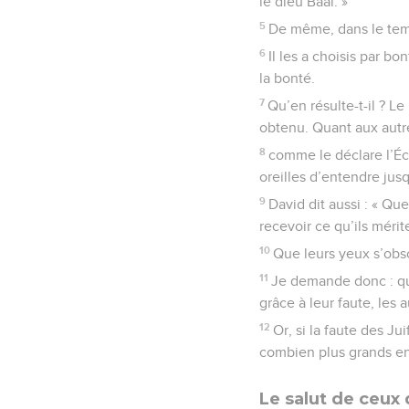
le dieu Baal. »
5
De même, dans le temp
6
Il les a choisis par b
la bonté.
7
Qu’en résulte-t-il ? Le
obtenu. Quant aux autr
8
comme le déclare l’Écr
oreilles d’entendre jusq
9
David dit aussi : « Q
recevoir ce qu’ils mérit
10
Que leurs yeux s’obscu
11
Je demande donc : qua
grâce à leur faute, les 
12
Or, si la faute des Ju
combien plus grands enco
Le salut de ceux 