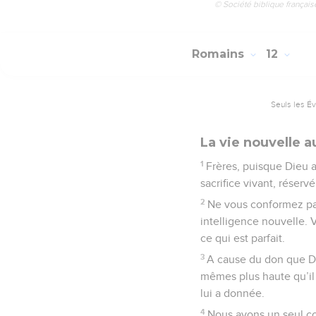
© Société biblique français
Romains
12
Seuls les É
La vie nouvelle a
1
Frères, puisque Dieu a
sacrifice vivant, réservé
2
Ne vous conformez pa
intelligence nouvelle. V
ce qui est parfait.
3
A cause du don que Di
mêmes plus haute qu’il 
lui a donnée.
4
Nous avons un seul cor