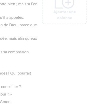
tre bien ; mais si l’on
Ajouter une
Ajouter une
Ajouter une
Ajouter une
Ajouter une
Ajouter une
colonne
colonne
colonne
colonne
colonne
colonne
’il a appelés.
on de Dieu, parce que
dée, mais afin qu’eux
us sa compassion.
des ! Qui pourrait
 conseiller ?
our ? »
 ! Amen.