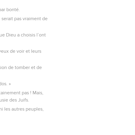
par bonté.
e serait pas vraiment de
ue Dieu a choisis l’ont
yeux de voir et leurs
sion de tomber et de
dos. »
tainement pas ! Mais,
usie des Juifs.
hi les autres peuples,