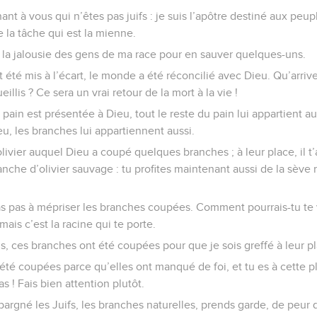
t à vous qui n’êtes pas juifs : je suis l’apôtre destiné aux peupl
e la tâche qui est la mienne.
r la jalousie des gens de ma race pour en sauver quelques-uns.
t été mis à l’écart, le monde a été réconcilié avec Dieu. Qu’arriver
llis ? Ce sera un vrai retour de la mort à la vie !
 pain est présentée à Dieu, tout le reste du pain lui appartient aus
eu, les branches lui appartiennent aussi.
ivier auquel Dieu a coupé quelques branches ; à leur place, il t’a
nche d’olivier sauvage : tu profites maintenant aussi de la sève
as pas à mépriser les branches coupées. Comment pourrais-tu te 
 mais c’est la racine qui te porte.
is, ces branches ont été coupées pour que je sois greffé à leur pl
t été coupées parce qu’elles ont manqué de foi, et tu es à cette pl
as ! Fais bien attention plutôt.
épargné les Juifs, les branches naturelles, prends garde, de peur 