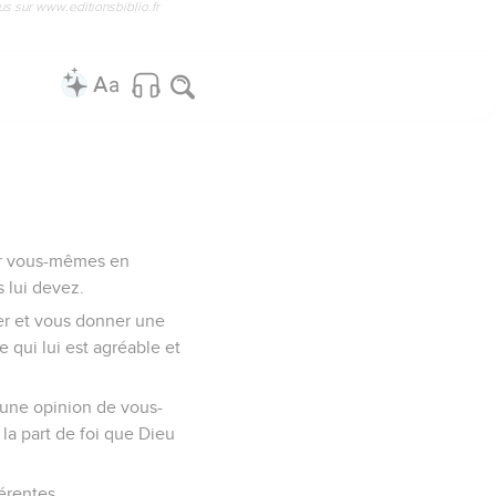
us sur www.editionsbiblio.fr
rir vous-mêmes en
s lui devez.
er et vous donner une
 qui lui est agréable et
 une opinion de vous-
la part de foi que Dieu
érentes.