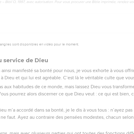
e – Bibli’O, 1997, avec autorisation. Pour vous procurer une Bible imprimée, rendez-vo
vangiles sont disponibles en vidéo pour le moment.
u service de Dieu
 ainsi manifesté sa bonté pour nous, je vous exhorte à vous off
 à Dieu et qui lui est agréable. C’est là le véritable culte que vou
s aux habitudes de ce monde, mais laissez Dieu vous transform
ous pourrez alors discerner ce que Dieu veut : ce qui est bien, ce
eu m’a accordé dans sa bonté, je le dis à vous tous : n’ayez pas
ne faut. Ayez au contraire des pensées modestes, chacun selon 
ps, mais avec plusieurs parties qui ont toutes des fonctions diff