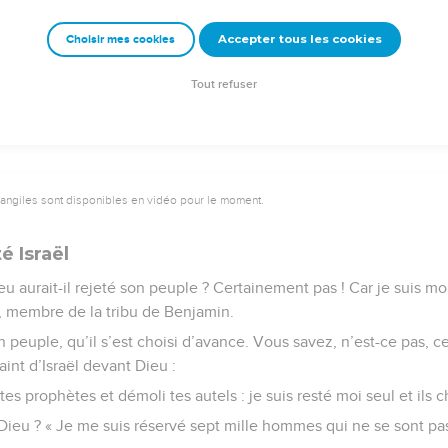
, il ajoute : « Tout le jour j’ai tendu les mains vers un peuple déso
Accepter tous les cookies
Choisir mes cookies
e – Bibli’O, 1997, avec autorisation. Pour vous procurer une Bible imprimée, rendez-vo
Tout refuser
vangiles sont disponibles en vidéo pour le moment.
é Israël
 aurait-il rejeté son peuple ? Certainement pas ! Car je suis mo
 membre de la tribu de Benjamin.
n peuple, qu’il s’est choisi d’avance. Vous savez, n’est-ce pas, ce
aint d’Israël devant Dieu :
 tes prophètes et démoli tes autels : je suis resté moi seul et ils 
 Dieu ? « Je me suis réservé sept mille hommes qui ne se sont p