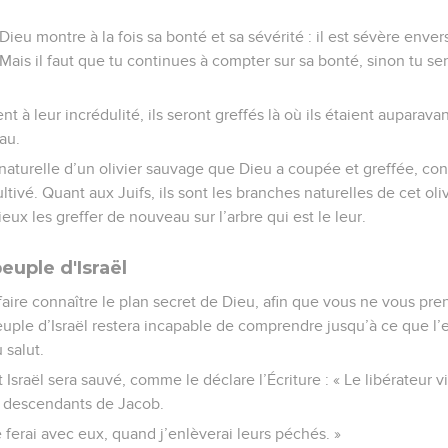
u montre à la fois sa bonté et sa sévérité : il est sévère enve
i. Mais il faut que tu continues à compter sur sa bonté, sinon tu 
ent à leur incrédulité, ils seront greffés là où ils étaient auparava
au.
 naturelle d’un olivier sauvage que Dieu a coupée et greffée, con
ultivé. Quant aux Juifs, ils sont les branches naturelles de cet oliv
ux les greffer de nouveau sur l’arbre qui est le leur.
peuple d'Israël
faire connaître le plan secret de Dieu, afin que vous ne vous pre
euple d’Israël restera incapable de comprendre jusqu’à ce que l
 salut.
t Israël sera sauvé, comme le déclare l’Écriture : « Le libérateur v
s descendants de Jacob.
e ferai avec eux, quand j’enlèverai leurs péchés. »