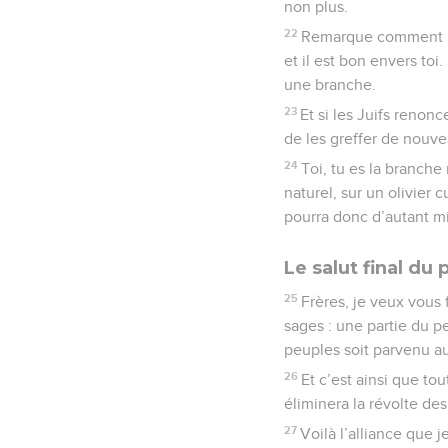
non plus.
22
Remarque comment Die
et il est bon envers to
une branche.
23
Et si les Juifs renonc
de les greffer de nouve
24
Toi, tu es la branche
naturel, sur un olivier c
pourra donc d’autant mie
Le salut final du 
25
Frères, je veux vous 
sages : une partie du p
peuples soit parvenu au
26
Et c’est ainsi que tou
éliminera la révolte de
27
Voilà l’alliance que j