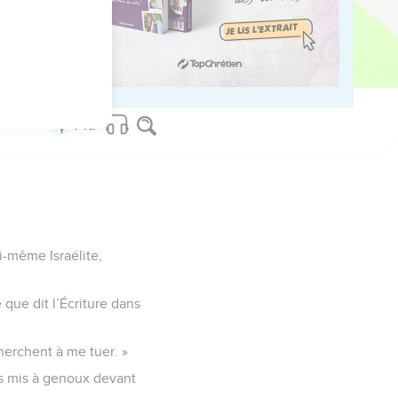
béissant et rebelle. »
us sur www.editionsbiblio.fr
i-même Israélite,
 que dit l’Écriture dans
cherchent à me tuer. »
as mis à genoux devant