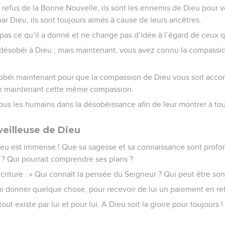
r refus de la Bonne Nouvelle, ils sont les ennemis de Dieu pour vo
par Dieu, ils sont toujours aimés à cause de leurs ancêtres.
as ce qu’il a donné et ne change pas d’idée à l’égard de ceux qu
 désobéi à Dieu ; mais maintenant, vous avez connu la compassi
obéi maintenant pour que la compassion de Dieu vous soit accor
re maintenant cette même compassion.
ous les humains dans la désobéissance afin de leur montrer à to
eilleuse de Dieu
ieu est immense ! Que sa sagesse et sa connaissance sont profon
 ? Qui pourrait comprendre ses plans ?
riture : « Qui connaît la pensée du Seigneur ? Qui peut être son
ui donner quelque chose, pour recevoir de lui un paiement en ret
 tout existe par lui et pour lui. A Dieu soit la gloire pour toujours