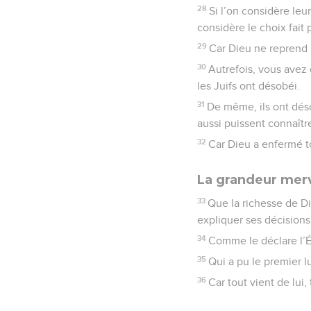
28
Si l’on considère leu
considère le choix fait 
29
Car Dieu ne reprend p
30
Autrefois, vous avez
les Juifs ont désobéi.
31
De même, ils ont dés
aussi puissent connaît
32
Car Dieu a enfermé t
La grandeur merv
33
Que la richesse de D
expliquer ses décisions
34
Comme le déclare l’Éc
35
Qui a pu le premier l
36
Car tout vient de lui,