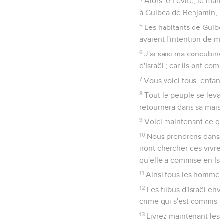
Alors le Lévite, le mar
à Guibea de Benjamin, p
5
Les habitants de Guibe
avaient l'intention de m
6
J'ai saisi ma concubin
d'Israël ; car ils ont c
7
Vous voici tous, enfant
8
Tout le peuple se lev
retournera dans sa mai
9
Voici maintenant ce q
10
Nous prendrons dans to
iront chercher des vivre
qu'elle a commise en Is
11
Ainsi tous les hommes
12
Les tribus d'Israël e
crime qui s'est commis 
13
Livrez maintenant les