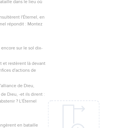
taille dans le lieu où
onsultèrent l'Éternel, en
rnel répondit : Montez
 encore sur le sol dix-
t et restèrent là devant
rifices d'actions de
l'alliance de Dieu,
de Dieu, -et ils dirent :
bstenir ? L'Éternel
rangèrent en bataille