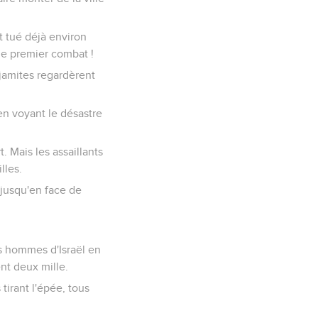
nt tué déjà environ
le premier combat !
jamites regardèrent
en voyant le désastre
. Mais les assaillants
lles.
, jusqu'en face de
es hommes d'Israël en
ent deux mille.
tirant l'épée, tous