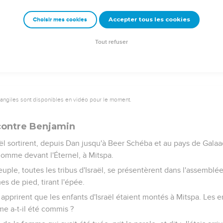
prit un couteau, saisit sa concubine, et la coupa membre par mem
 territoire d'Israël.
Accepter tous les cookies
Choisir mes cookies
ela dirent : Jamais rien de pareil n'est arrivé et ne s'est vu depu
pays d'Égypte jusqu'à ce jour ; prenez la chose à coeur, consulte
Tout refuser
vangiles sont disponibles en vidéo pour le moment.
contre Benjamin
aël sortirent, depuis Dan jusqu'à Beer Schéba et au pays de Galaa
omme devant l'Éternel, à Mitspa.
euple, toutes les tribus d'Israël, se présentèrent dans l'assemblé
s de pied, tirant l'épée.
 apprirent que les enfants d'Israël étaient montés à Mitspa. Les en
e a-t-il été commis ?