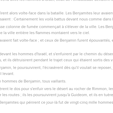
irent alors volte-face dans la bataille. Les Benjamites leur avaie
isaient : Certainement les voilà battus devant nous comme dans 
e colonne de fumée commençait à s'élever de la ville. Les Ben
de la ville entière les flammes montaient vers le ciel.
vaient fait volte-face ; et ceux de Benjamin furent épouvantés, 
 devant les hommes d'Israël, et s'enfuirent par le chemin du désert
, et ils détruisirent pendant le trajet ceux qui étaient sortis des vi
jamin, le poursuivirent, l'écrasèrent dès qu'il voulait se reposer
l levant.
le hommes de Benjamin, tous vaillants.
èrent le dos pour s'enfuir vers le désert au rocher de Rimmon, l
ur les routes ; ils les poursuivirent jusqu'à Guideom, et ils en tuèr
enjamites qui périrent ce jour-là fut de vingt-cinq mille hommes 