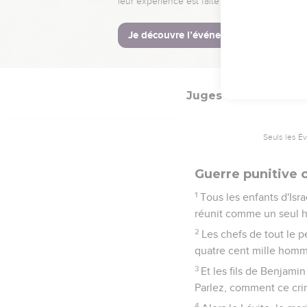
Arrivé chez lui, il 
qu'il envoya dans tout le
30
Tous ceux qui virent c
d'Israël sont montés du 
Juges
20
Seuls les É
Guerre punitive 
1
Tous les enfants d'Isr
réunit comme un seul h
2
Les chefs de tout le p
quatre cent mille homme
3
Et les fils de Benjamin
Parlez, comment ce crim
4