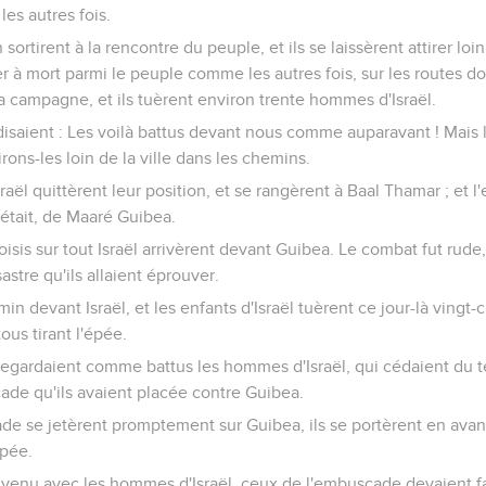
es autres fois.
 sortirent à la rencontre du peuple, et ils se laissèrent attirer loin d
à mort parmi le peuple comme les autres fois, sur les routes do
la campagne, et ils tuèrent environ trente hommes d'Israël.
disaient : Les voilà battus devant nous comme auparavant ! Mais l
irons-les loin de la ville dans les chemins.
aël quittèrent leur position, et se rangèrent à Baal Thamar ; et l
 était, de Maaré Guibea.
sis sur tout Israël arrivèrent devant Guibea. Le combat fut rude
stre qu'ils allaient éprouver.
min devant Israël, et les enfants d'Israël tuèrent ce jour-là vingt-
us tirant l'épée.
 regardaient comme battus les hommes d'Israël, qui cédaient du t
ade qu'ils avaient placée contre Guibea.
e se jetèrent promptement sur Guibea, ils se portèrent en avant
épée.
nvenu avec les hommes d'Israël, ceux de l'embuscade devaient fai