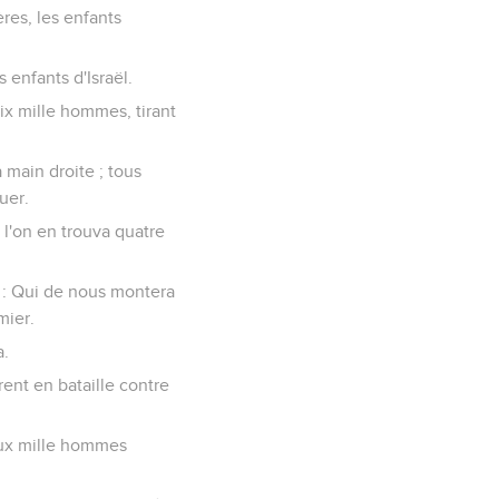
ères, les enfants
 enfants d'Israël.
six mille hommes, tirant
 main droite ; tous
uer.
l'on en trouva quatre
t : Qui de nous montera
mier.
a.
ent en bataille contre
deux mille hommes