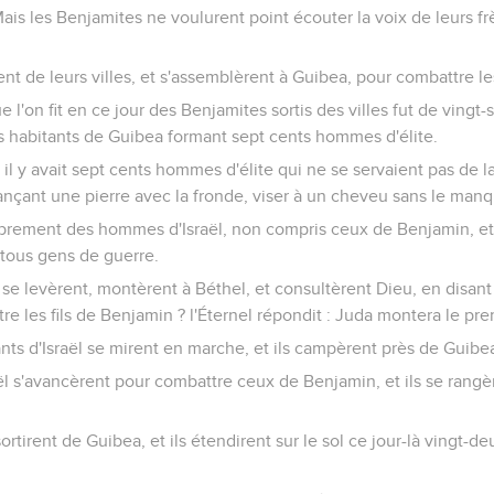
Mais les Benjamites ne voulurent point écouter la voix de leurs fr
nt de leurs villes, et s'assemblèrent à Guibea, pour combattre les
'on fit en ce jour des Benjamites sortis des villes fut de vingt-
s habitants de Guibea formant sept cents hommes d'élite.
 il y avait sept cents hommes d'élite qui ne se servaient pas de la
ançant une pierre avec la fronde, viser à un cheveu sans le manq
mbrement des hommes d'Israël, non compris ceux de Benjamin, et 
, tous gens de guerre.
ël se levèrent, montèrent à Béthel, et consultèrent Dieu, en disan
re les fils de Benjamin ? l'Éternel répondit : Juda montera le pre
ants d'Israël se mirent en marche, et ils campèrent près de Guibe
l s'avancèrent pour combattre ceux de Benjamin, et ils se rangèr
sortirent de Guibea, et ils étendirent sur le sol ce jour-là vingt-