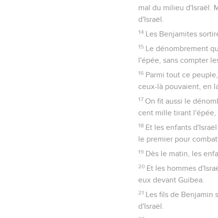
mal du milieu d'Israël. 
d'Israël.
14
Les Benjamites sortire
15
Le dénombrement que l
l'épée, sans compter le
16
Parmi tout ce peuple,
ceux-là pouvaient, en l
17
On fit aussi le déno
cent mille tirant l'épée
18
Et les enfants d'Isra
le premier pour combatt
19
Dès le matin, les enf
20
Et les hommes d'Israë
eux devant Guibea.
21
Les fils de Benjamin 
d'Israël.