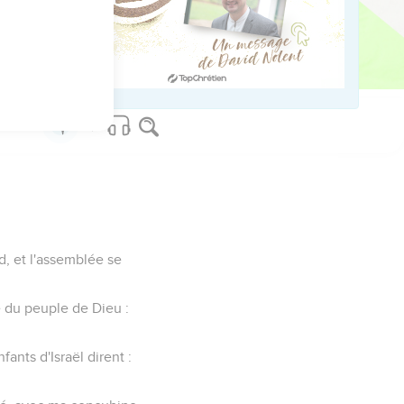
bre en douze morceaux,
is que les enfants
z-vous, et parlez !
d, et l'assemblée se
e du peuple de Dieu :
fants d'Israël dirent :