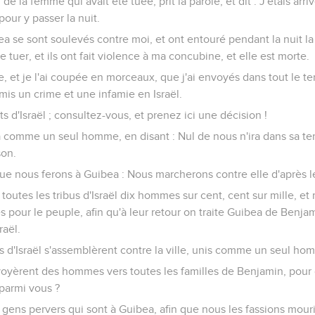
i de la femme qui avait été tuée, prit la parole, et dit : J'étais ar
our y passer la nuit.
a se sont soulevés contre moi, et ont entouré pendant la nuit la m
e tuer, et ils ont fait violence à ma concubine, et elle est morte.
e, et je l'ai coupée en morceaux, que j'ai envoyés dans tout le ter
ommis un crime et une infamie en Israël.
s d'Israël ; consultez-vous, et prenez ici une décision !
a comme un seul homme, en disant : Nul de nous n'ira dans sa te
son.
ue nous ferons à Guibea : Nous marcherons contre elle d'après le
utes les tribus d'Israël dix hommes sur cent, cent sur mille, et mil
s pour le peuple, afin qu'à leur retour on traite Guibea de Benjam
raël.
 d'Israël s'assemblèrent contre la ville, unis comme un seul ho
nvoyèrent des hommes vers toutes les familles de Benjamin, pour 
parmi vous ?
 gens pervers qui sont à Guibea, afin que nous les fassions mouri