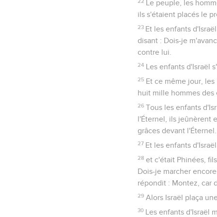
22
Le peuple, les hommes
ils s'étaient placés le p
23
Et les enfants d'Israë
disant : Dois-je m'avan
contre lui.
24
Les enfants d'Israël 
25
Et ce même jour, les 
huit mille hommes des en
26
Tous les enfants d'Is
l'Éternel, ils jeûnèrent 
grâces devant l'Éternel.
27
Et les enfants d'Israël
28
et c'était Phinées, fi
Dois-je marcher encore 
répondit : Montez, car d
29
Alors Israël plaça u
30
Les enfants d'Israël m