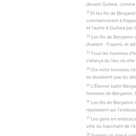
devant Guibea, comme l
31
Et les fils de Benjamin
commencèrent à frapper 
et l'autre à Guibea par 
32
Les fils de Benjamin 
disaient : Fuyons, et att
33
Tous les hommes d'Isr
s'élança du lieu où elle
34
Dix mille hommes choi
se doutaient pas du désa
35
L'Éternel battit Benja
hommes de Benjamin, to
36
Les fils de Benjamin
reposaient sur l'embusc
37
Les gens en embuscad
ville du tranchant de l'
38
Suivant un signal co