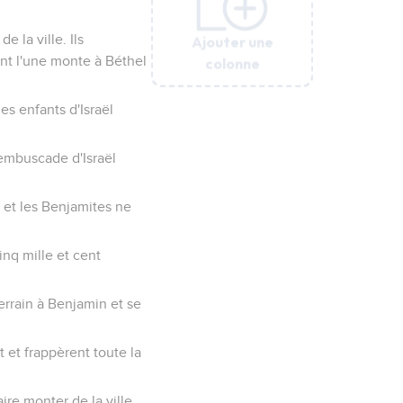
e la ville. Ils
Ajouter une
Ajouter une
Ajouter une
Ajouter une
Ajouter une
nt l'une monte à Béthel
colonne
colonne
colonne
colonne
colonne
es enfants d'Israël
'embuscade d'Israël
, et les Benjamites ne
cinq mille et cent
errain à Benjamin et se
 et frappèrent toute la
re monter de la ville