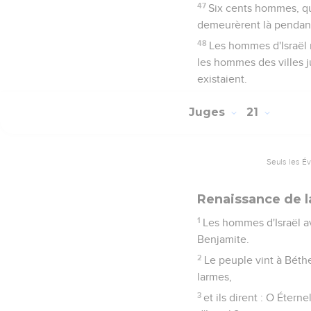
47
Six cents hommes, qui
demeurèrent là pendant
48
Les hommes d'Israël r
les hommes des villes jus
existaient.
Juges
21
Seuls les É
Renaissance de l
1
Les hommes d'Israël av
Benjamite.
2
Le peuple vint à Béthel
larmes,
3
et ils dirent : O Étern