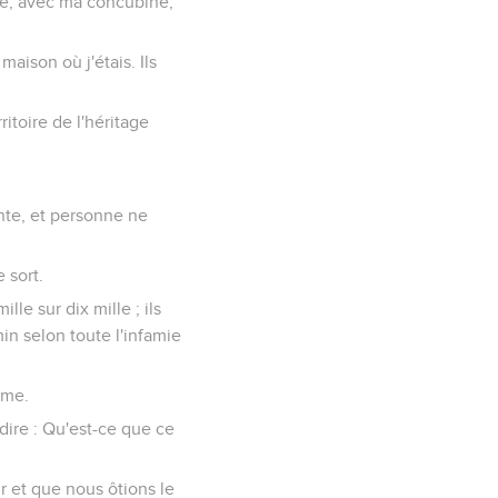
rivé, avec ma concubine,
aison où j'étais. Ils
ritoire de l'héritage
nte, et personne ne
 sort.
le sur dix mille ; ils
in selon toute l'infamie
mme.
dire : Qu'est-ce que ce
r et que nous ôtions le