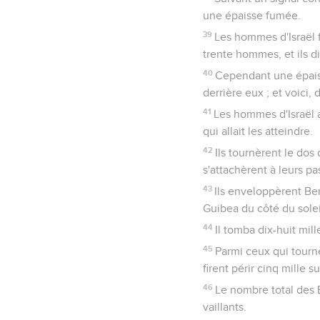
une épaisse fumée.
39
Les hommes d'Israël f
trente hommes, et ils d
40
Cependant une épaiss
derrière eux ; et voici, 
41
Les hommes d'Israël a
qui allait les atteindre.
42
Ils tournèrent le dos
s'attachèrent à leurs pas
43
Ils enveloppèrent Ben
Guibea du côté du solei
44
Il tomba dix-huit mil
45
Parmi ceux qui tourn
firent périr cinq mille s
46
Le nombre total des B
vaillants.