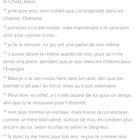
le Christ-Jésus,
10
je te prie pour mon enfant que j’ai engendré dans les
chaînes, Onésime :
11
autrefois il t’a été inutile, mais maintenant il te sera bien
utile à toi comme à moi ;
12
je te le renvoie, lui qui est une partie de moi-même.
13
J’aurais désiré le retenir auprès de moi, pour qu’il me
serve à ta place, pendant que je suis dans les chaînes pour
l’Évangile.
14
Mais je n’ai rien voulu faire sans ton avis, afin que ton
bienfait n’ait pas l’air forcé, mais qu’il soit volontaire.
15
Peut-être, en effet, a-t-il été séparé de toi pour un temps,
afin que tu le retrouves pour l’éternité,
16
non plus comme un esclave, mais mieux qu’un esclave,
comme un frère bien-aimé, surtout de moi, et combien plus
encore de toi, selon la chair et selon le Seigneur.
17
Si donc tu me tiens pour ton ami, reçois-le comme moi-