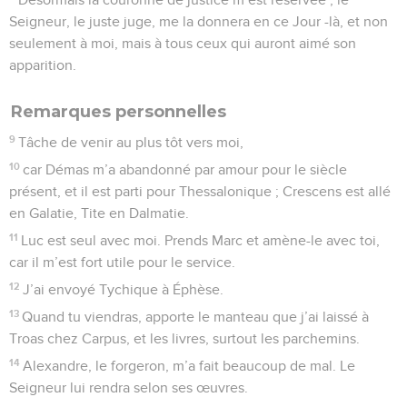
Seigneur, le juste juge, me la donnera en ce Jour -là, et non
seulement à moi, mais à tous ceux qui auront aimé son
apparition.
Remarques personnelles
9
Tâche de venir au plus tôt vers moi,
10
car Démas m’a abandonné par amour pour le siècle
présent, et il est parti pour Thessalonique ; Crescens est allé
en Galatie, Tite en Dalmatie.
11
Luc est seul avec moi. Prends Marc et amène-le avec toi,
car il m’est fort utile pour le service.
12
J’ai envoyé Tychique à Éphèse.
13
Quand tu viendras, apporte le manteau que j’ai laissé à
Troas chez Carpus, et les livres, surtout les parchemins.
14
Alexandre, le forgeron, m’a fait beaucoup de mal. Le
Seigneur lui rendra selon ses œuvres.