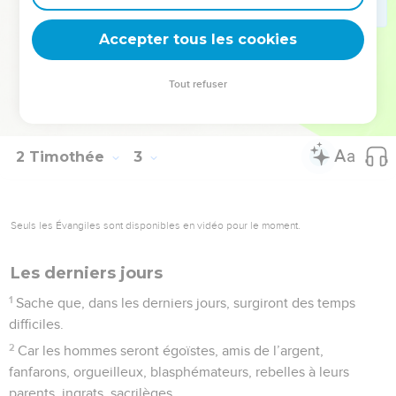
pièges du diable qui les a capturés, afin de les soumettre à
Accepter tous les cookies
sa volonté.
© Société biblique française – Bibli’O, 1978, avec autorisation. Pour vous procurer
Tout refuser
une Bible imprimée, rendez-vous sur www.editionsbiblio.fr
2 Timothée
3
Seuls les Évangiles sont disponibles en vidéo pour le moment.
Les derniers jours
1
Sache que, dans les derniers jours, surgiront des temps
difficiles.
2
Car les hommes seront égoïstes, amis de l’argent,
fanfarons, orgueilleux, blasphémateurs, rebelles à leurs
parents, ingrats, sacrilèges,