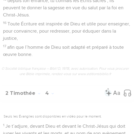
depuis ton enfance, tu connais les Écrits sacrés ; ils
peuvent te donner la sagesse en vue du salut par la foi en
Christ-Jésus.
16
Toute Écriture est inspirée de Dieu et utile pour enseigner,
pour convaincre, pour redresser, pour éduquer dans la
justice,
17
afin que l’homme de Dieu soit adapté et préparé à toute
œuvre bonne.
© Société biblique française – Bibli’O, 1978, avec autorisation. Pour vous procurer
une Bible imprimée, rendez-vous sur www.editionsbiblio.fr
2 Timothée
4
Seuls les Évangiles sont disponibles en vidéo pour le moment.
1
Je t’adjure, devant Dieu et devant le Christ-Jésus qui doit
juger les vivants et les morts, et au nom de son avènement