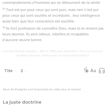
commandements d’hommes qui se détournent de la vérité.
15
Tout est pur pour ceux qui sont purs, mais rien n’est pur
pour ceux qui sont souillés et incrédules ; leur intelligence
aussi bien que leur conscience est souillée.
16
Ils font profession de connaître Dieu, mais ils le renient par
leurs œuvres. Ils sont odieux, rebelles et incapables
d’aucune œuvre bonne.
© Société biblique française – Bibli’O, 1978, avec autorisation. Pour vous procurer
une Bible imprimée, rendez-vous sur www.editionsbiblio.fr
Tite
2
Seuls les Évangiles sont disponibles en vidéo pour le moment.
La juste doctrine