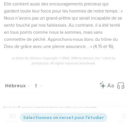
Elle contient aussi des encouragements précieux qui
gardent toute leur force pour les hommes de notre temps : «
Nous n’avons pas un grand-prêtre qui serait incapable de se
sentir touché par nos faiblesses. Au contraire, il a été tenté
en tous points comme nous le sommes, mais sans
commettre de péché. Approchons-nous donc du trône du
Dieu de grâce avec une pleine assurance... » (4.15 et 16).
La Bible Du Semeur Copyright © 1992, 1999 by Biblica, Inc.® Used by
permission. All rights reserved worldwide.
Hébreux
1
Seuls les Évangiles sont disponibles en vidéo pour le moment.
Contenus
Versions
Commentaires
Strong
Dictionnaire
Dieu a parlé par son Fils