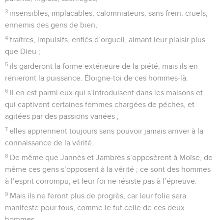
3
insensibles, implacables, calomniateurs, sans frein, cruels,
ennemis des gens de bien,
4
traîtres, impulsifs, enflés d’orgueil, aimant leur plaisir plus
que Dieu ;
5
ils garderont la forme extérieure de la piété, mais ils en
renieront la puissance. Éloigne-toi de ces hommes-là.
6
Il en est parmi eux qui s’introduisent dans les maisons et
qui captivent certaines femmes chargées de péchés, et
agitées par des passions variées ;
7
elles apprennent toujours sans pouvoir jamais arriver à la
connaissance de la vérité.
8
De même que Jannès et Jambrès s’opposèrent à Moïse, de
même ces gens s’opposent à la vérité ; ce sont des hommes
à l’esprit corrompu, et leur foi ne résiste pas à l’épreuve.
9
Mais ils ne feront plus de progrès, car leur folie sera
manifeste pour tous, comme le fut celle de ces deux
hommes.