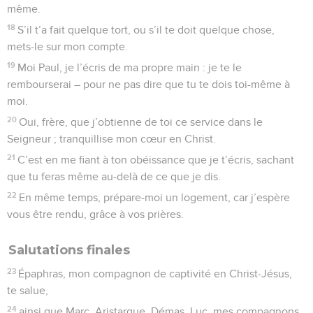
même.
18
S’il t’a fait quelque tort, ou s’il te doit quelque chose,
mets-le sur mon compte.
19
Moi Paul, je l’écris de ma propre main : je te le
rembourserai – pour ne pas dire que tu te dois toi-même à
moi.
20
Oui, frère, que j’obtienne de toi ce service dans le
Seigneur ; tranquillise mon cœur en Christ.
21
C’est en me fiant à ton obéissance que je t’écris, sachant
que tu feras même au-delà de ce que je dis.
22
En même temps, prépare-moi un logement, car j’espère
vous être rendu, grâce à vos prières.
Salutations finales
23
Épaphras, mon compagnon de captivité en Christ-Jésus,
te salue,
24
ainsi que Marc, Aristarque, Démas, Luc, mes compagnons