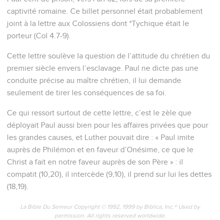
captivité romaine. Ce billet personnel était probablement
joint à la lettre aux Colossiens dont *Tychique était le
porteur (Col 4.7-9).
Cette lettre soulève la question de l’attitude du chrétien du
premier siècle envers l’esclavage. Paul ne dicte pas une
conduite précise au maître chrétien, il lui demande
seulement de tirer les conséquences de sa foi.
Ce qui ressort surtout de cette lettre, c’est le zèle que
déployait Paul aussi bien pour les affaires privées que pour
les grandes causes, et Luther pouvait dire : « Paul imite
auprès de Philémon et en faveur d’Onésime, ce que le
Christ a fait en notre faveur auprès de son Père » : il
compatit (10,20), il intercède (9,10), il prend sur lui les dettes
(18,19).
La Bible Du Semeur Copyright © 1992, 1999 by Biblica, Inc.® Used by
permission. All rights reserved worldwide.