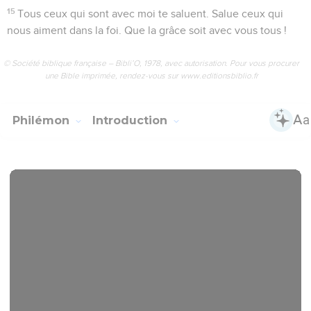
15
Tous ceux qui sont avec moi te saluent. Salue ceux qui
nous aiment dans la foi. Que la grâce soit avec vous tous !
© Société biblique française – Bibli’O, 1978, avec autorisation. Pour vous procurer
une Bible imprimée, rendez-vous sur www.editionsbiblio.fr
Philémon
Introduction