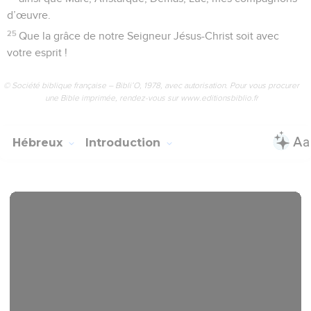
d’œuvre.
25
Que la grâce de notre Seigneur Jésus-Christ soit avec
votre esprit !
© Société biblique française – Bibli’O, 1978, avec autorisation. Pour vous procurer
une Bible imprimée, rendez-vous sur www.editionsbiblio.fr
Hébreux
Introduction