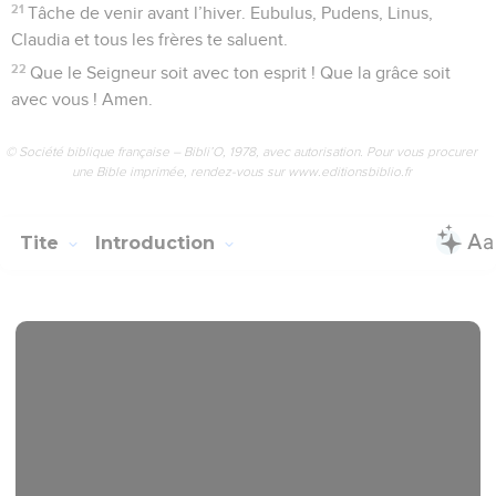
21
Tâche de venir avant l’hiver. Eubulus, Pudens, Linus,
Claudia et tous les frères te saluent.
22
Que le Seigneur soit avec ton esprit ! Que la grâce soit
avec vous ! Amen.
© Société biblique française – Bibli’O, 1978, avec autorisation. Pour vous procurer
une Bible imprimée, rendez-vous sur www.editionsbiblio.fr
Tite
Introduction