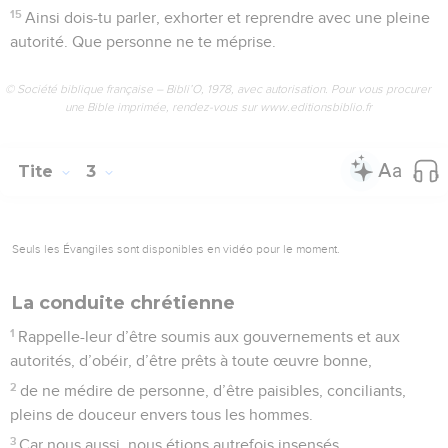
15
Ainsi dois-tu parler, exhorter et reprendre avec une pleine
autorité. Que personne ne te méprise.
© Société biblique française – Bibli’O, 1978, avec autorisation. Pour vous procurer
une Bible imprimée, rendez-vous sur www.editionsbiblio.fr
Tite
3
Seuls les Évangiles sont disponibles en vidéo pour le moment.
La conduite chrétienne
1
Rappelle-leur d’être soumis aux gouvernements et aux
autorités, d’obéir, d’être prêts à toute œuvre bonne,
2
de ne médire de personne, d’être paisibles, conciliants,
pleins de douceur envers tous les hommes.
3
Car nous aussi, nous étions autrefois insensés,