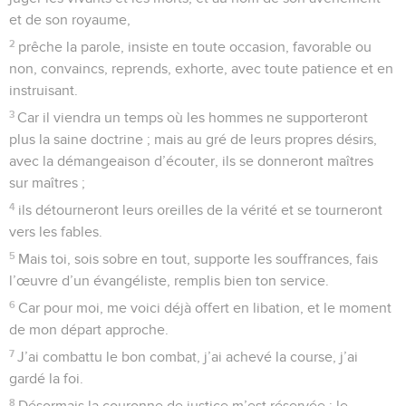
et de son royaume,
2
prêche la parole, insiste en toute occasion, favorable ou
non, convaincs, reprends, exhorte, avec toute patience et en
instruisant.
3
Car il viendra un temps où les hommes ne supporteront
plus la saine doctrine ; mais au gré de leurs propres désirs,
avec la démangeaison d’écouter, ils se donneront maîtres
sur maîtres ;
4
ils détourneront leurs oreilles de la vérité et se tourneront
vers les fables.
5
Mais toi, sois sobre en tout, supporte les souffrances, fais
l’œuvre d’un évangéliste, remplis bien ton service.
6
Car pour moi, me voici déjà offert en libation, et le moment
de mon départ approche.
7
J’ai combattu le bon combat, j’ai achevé la course, j’ai
gardé la foi.
8
Désormais la couronne de justice m’est réservée ; le