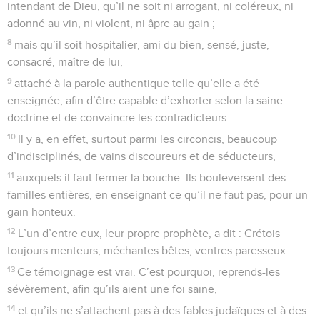
intendant de Dieu, qu’il ne soit ni arrogant, ni coléreux, ni
adonné au vin, ni violent, ni âpre au gain ;
8
mais qu’il soit hospitalier, ami du bien, sensé, juste,
consacré, maître de lui,
9
attaché à la parole authentique telle qu’elle a été
enseignée, afin d’être capable d’exhorter selon la saine
doctrine et de convaincre les contradicteurs.
10
Il y a, en effet, surtout parmi les circoncis, beaucoup
d’indisciplinés, de vains discoureurs et de séducteurs,
11
auxquels il faut fermer la bouche. Ils bouleversent des
familles entières, en enseignant ce qu’il ne faut pas, pour un
gain honteux.
12
L’un d’entre eux, leur propre prophète, a dit : Crétois
toujours menteurs, méchantes bêtes, ventres paresseux.
13
Ce témoignage est vrai. C’est pourquoi, reprends-les
sévèrement, afin qu’ils aient une foi saine,
14
et qu’ils ne s’attachent pas à des fables judaïques et à des