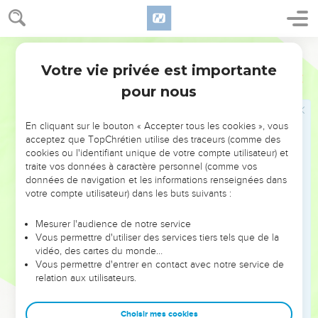
Dans une grande maison, il n’y a pas seulement des vases
d’or et d’argent, mais il y en a aussi de bois et de terre ; les
uns pour un usage noble et les autres pour un usage vil.
Segond 1978 (Colombe)
21
Si donc quelqu’un se purifie, il sera un vase d’un usage
Votre vie privée est importante
2 Timothée
2
noble, sanctifié, utile à son maître, propre à toute œuvre
pour nous
bonne.
22
Fuis les passions de la jeunesse et recherche la justice, la
En cliquant sur le bouton « Accepter tous les cookies », vous
foi, l’amour, la paix, avec ceux qui invoquent le Seigneur
acceptez que TopChrétien utilise des traceurs (comme des
d’un cœur pur.
cookies ou l'identifiant unique de votre compte utilisateur) et
traite vos données à caractère personnel (comme vos
23
Repousse les discussions folles et ineptes, sachant
données de navigation et les informations renseignées dans
qu’elles font naître des querelles.
votre compte utilisateur) dans les buts suivants :
24
Or il ne faut pas que le serviteur du Seigneur ait des
querelles. Il doit au contraire être affable envers tous, avoir
Mesurer l'audience de notre service
Vous permettre d'utiliser des services tiers tels que de la
le don d’enseigner et de supporter ;
vidéo, des cartes du monde…
25
il doit redresser avec douceur les contradicteurs, dans
Vous permettre d'entrer en contact avec notre service de
relation aux utilisateurs.
l’espoir que Dieu leur donnera la repentance, pour arriver à
la connaissance de la vérité,
Choisir mes cookies
26
pour revenir à leur bon sens et pour se dégager des