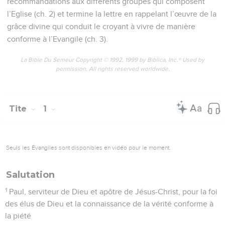
recommandations aux différents groupes qui composent
l’Eglise (ch. 2) et termine la lettre en rappelant l’œuvre de la
grâce divine qui conduit le croyant à vivre de manière
conforme à l’Evangile (ch. 3).
La Bible Du Semeur Copyright © 1992, 1999 by Biblica, Inc.® Used by
permission. All rights reserved worldwide.
Tite
1
Seuls les Évangiles sont disponibles en vidéo pour le moment.
Salutation
1
Paul, serviteur de Dieu et apôtre de Jésus-Christ, pour la foi
des élus de Dieu et la connaissance de la vérité conforme à
la piété